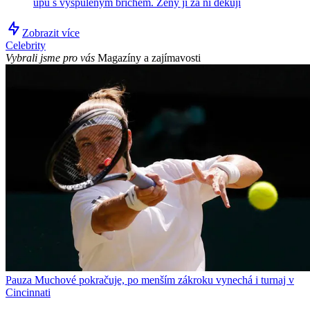
upu s vyšpuleným břichem. Ženy jí za ni děkují
Zobrazit více
Celebrity
Vybrali jsme pro vás
Magazíny a zajímavosti
Pauza Muchové pokračuje, po menším zákroku vynechá i turnaj v
Cincinnati