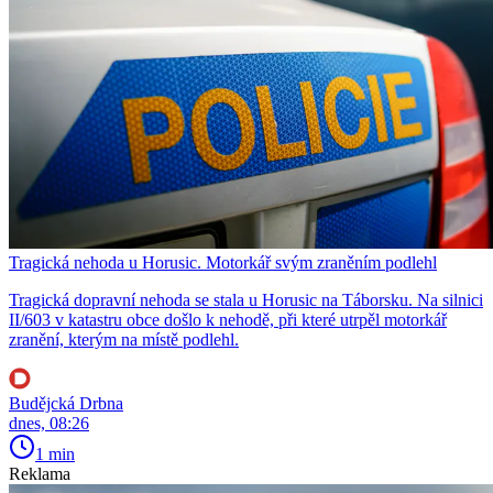
Tragická nehoda u Horusic. Motorkář svým zraněním podlehl
Tragická dopravní nehoda se stala u Horusic na Táborsku. Na silnici
II/603 v katastru obce došlo k nehodě, při které utrpěl motorkář
zranění, kterým na místě podlehl.
Budějcká Drbna
dnes, 08:26
1 min
Reklama