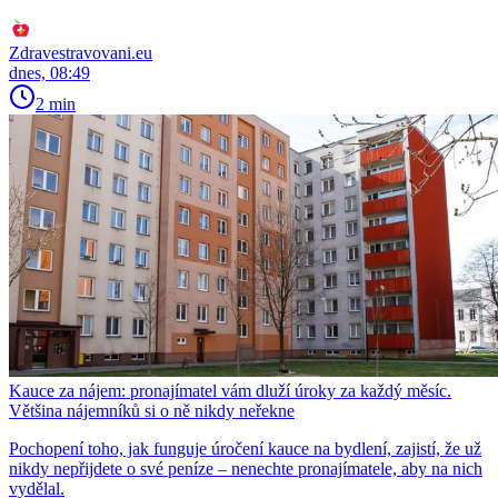
Zdravestravovani.eu
dnes, 08:49
2 min
Kauce za nájem: pronajímatel vám dluží úroky za každý měsíc.
Většina nájemníků si o ně nikdy neřekne
Pochopení toho, jak funguje úročení kauce na bydlení, zajistí, že už
nikdy nepřijdete o své peníze – nenechte pronajímatele, aby na nich
vydělal.