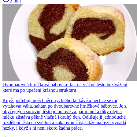
2 min
Dvoubarevná hrníčková bábovka: Jak na vláčné těsto bez vážení,
které má po upečení krásnou strukturu
Když potřebuji upéct něco rychlého ke kávě a nechce se mi
vytahovat váha, sahám po dvoubarevné hrníčkové bábovce. Je z
obyčejných surovin, těsto je hotové za pár minut a díky oleji a
mléku zůstává pěkně vláčná i druhý den. Odlišuje ji jednoduché
rozdělení těsta na světlou a kakaovou část, takže na řezu vypadá
hezky, i když s ní není skoro žádná práce.