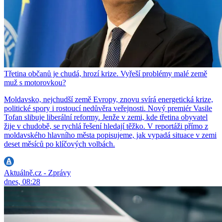
Třetina občanů je chudá, hrozí krize. Vyřeší problémy malé země
muž s motorovkou?
Moldavsko, nejchudší země Evropy, znovu svírá energetická krize,
politické spory i rostoucí nedůvěra veřejnosti. Nový premiér Vasile
Tofan slibuje liberální reformy. Jenže v zemi, kde třetina obyvatel
žije v chudobě, se rychlá řešení hledají těžko. V reportáži přímo z
moldavského hlavního města popisujeme, jak vypadá situace v zemi
deset měsíců po klíčových volbách.
Aktuálně.cz - Zprávy
dnes, 08:28