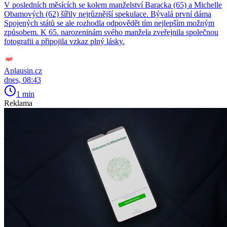
V posledních měsících se kolem manželství Baracka (65) a Michelle
Obamových (62) šířily nejrůznější spekulace. Bývalá první dáma
Spojených států se ale rozhodla odpovědět tím nejlepším možným
způsobem. K 65. narozeninám svého manžela zveřejnila společnou
fotografii a připojila vzkaz plný lásky.
Aplausin.cz
dnes, 08:43
1 min
Reklama