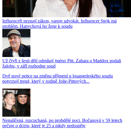
Influenceři neznají zákon, varuje advokát. Influencer Stejk má
problém, Hanychová ho žene k soudu
Už čtyři z šesti dětí odmítají jméno Pitt. Zahara a Maddox podali
žalobu, v září rozhodne soud
Dvě nové petice na změnu příjmení u losangeleského soudu
potvrzují trend, který v rodině Jolie-Pittových...
Nenalíčená, rozcuchaná, po probdělé noci. Bočanová v 59 letech
pečuje o dceru, které je 25 a nikdy nedospěje