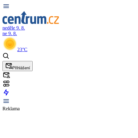
neděle 9. 8.
ne 9. 8.
23°C
Přihlášení
Reklama