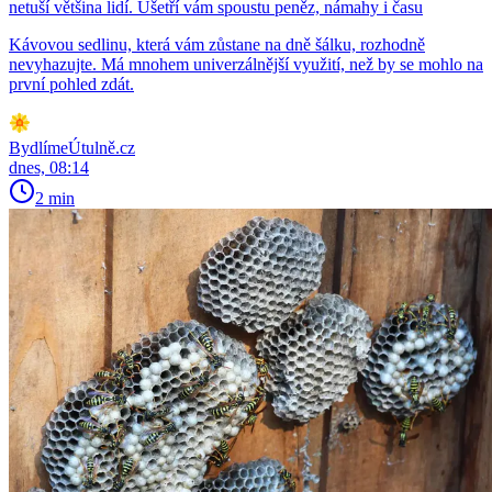
netuší většina lidí. Ušetří vám spoustu peněz, námahy i času
Kávovou sedlinu, která vám zůstane na dně šálku, rozhodně
nevyhazujte. Má mnohem univerzálnější využití, než by se mohlo na
první pohled zdát.
BydlímeÚtulně.cz
dnes, 08:14
2 min