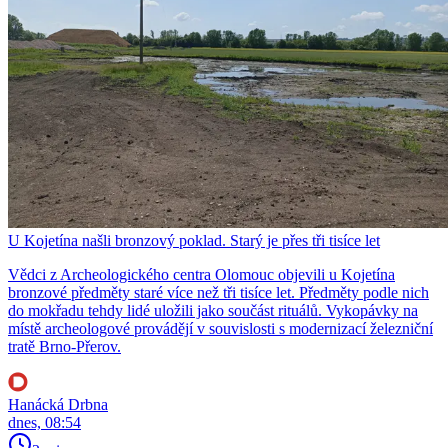
U Kojetína našli bronzový poklad. Starý je přes tři tisíce let
Vědci z Archeologického centra Olomouc objevili u Kojetína
bronzové předměty staré více než tři tisíce let. Předměty podle nich
do mokřadu tehdy lidé uložili jako součást rituálů. Vykopávky na
místě archeologové provádějí v souvislosti s modernizací železniční
tratě Brno-Přerov.
Hanácká Drbna
dnes, 08:54