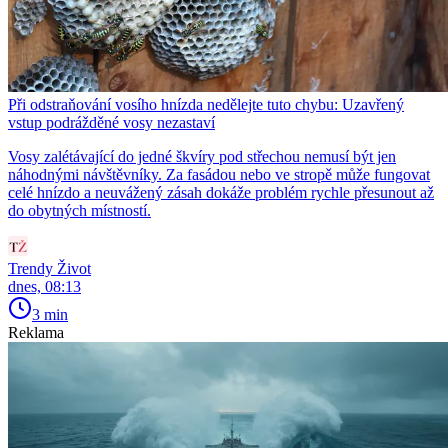
Při odstraňování vosího hnízda nedělejte tuto chybu: Uzavřený
vstup podrážděné vosy nezastaví
Vosy zalétávající do jedné škvíry pod střechou nemusí být jen
náhodnými návštěvníky. Za fasádou nebo ve stropě může fungovat
celé hnízdo a neuvážený zásah dokáže problém rychle přesunout až
do obytných místností.
Trendy Život
dnes, 08:13
3 min
Reklama