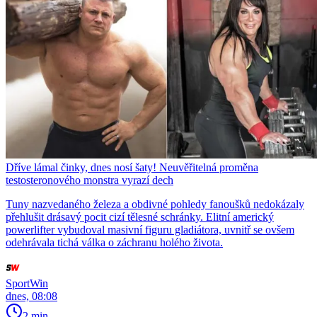
Dříve lámal činky, dnes nosí šaty! Neuvěřitelná proměna
testosteronového monstra vyrazí dech
Tuny nazvedaného železa a obdivné pohledy fanoušků nedokázaly
přehlušit drásavý pocit cizí tělesné schránky. Elitní americký
powerlifter vybudoval masivní figuru gladiátora, uvnitř se ovšem
odehrávala tichá válka o záchranu holého života.
SportWin
dnes, 08:08
2 min