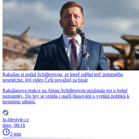
Rakušan si podal Schillerovou, ze které udělal terč potupného
posměchu: Její video Češi považují za bizár
Rakušanova reakce na Alenu Schillerovou nezůstala jen u jedné
poznámky. Do hry se vrátila i starší hlasování o vydání politiků k
trestnímu stíhání.
In-lifestyle.cz
dnes, 08:16
3 min