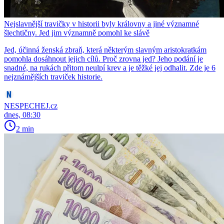
Nejslavnější travičky v historii byly královny a jiné významné
šlechtičny. Jed jim významně pomohl ke slávě
Jed, účinná ženská zbraň, která některým slavným aristokratkám
pomohla dosáhnout jejich cílů. Proč zrovna jed? Jeho podání je
snadné, na rukách přitom neulpí krev a je těžké jej odhalit. Zde je 6
nejznámějších traviček historie.
NESPECHEJ.cz
dnes, 08:30
2 min