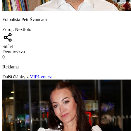
Fotbalista Petr Švancara
Zdroj
:
Nextfoto
Sdílet
Denní
výzva
0
Reklama
Další články z
VIPživot.cz