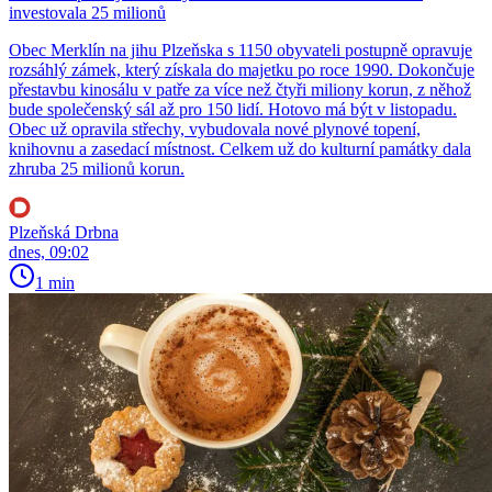
investovala 25 milionů
Obec Merklín na jihu Plzeňska s 1150 obyvateli postupně opravuje
rozsáhlý zámek, který získala do majetku po roce 1990. Dokončuje
přestavbu kinosálu v patře za více než čtyři miliony korun, z něhož
bude společenský sál až pro 150 lidí. Hotovo má být v listopadu.
Obec už opravila střechy, vybudovala nové plynové topení,
knihovnu a zasedací místnost. Celkem už do kulturní památky dala
zhruba 25 milionů korun.
Plzeňská Drbna
dnes, 09:02
1 min