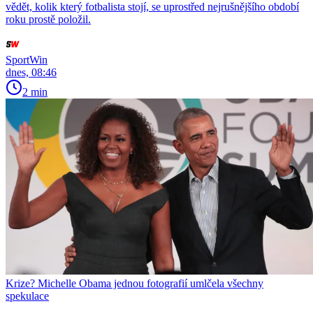
vědět, kolik který fotbalista stojí, se uprostřed nejrušnějšího období
roku prostě položil.
SportWin
dnes, 08:46
2 min
Krize? Michelle Obama jednou fotografií umlčela všechny
spekulace