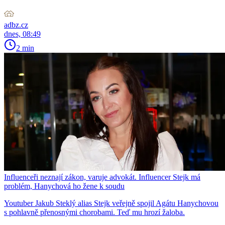
adbz.cz
dnes, 08:49
2 min
Influenceři neznají zákon, varuje advokát. Influencer Stejk má
problém, Hanychová ho žene k soudu
Youtuber Jakub Steklý alias Stejk veřejně spojil Agátu Hanychovou
s pohlavně přenosnými chorobami. Teď mu hrozí žaloba.