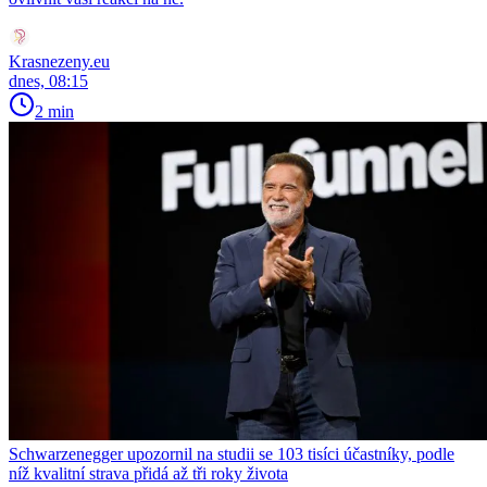
Krasnezeny.eu
dnes, 08:15
2 min
Schwarzenegger upozornil na studii se 103 tisíci účastníky, podle
níž kvalitní strava přidá až tři roky života