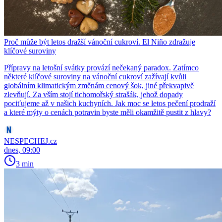
Proč může být letos dražší vánoční cukroví. El Niño zdražuje
klíčové suroviny
Přípravy na letošní svátky provází nečekaný paradox. Zatímco
některé klíčové suroviny na vánoční cukroví zažívají kvůli
globálním klimatickým změnám cenový šok, jiné překvapivě
zlevňují. Za vším stojí tichomořský strašák, jehož dopady
pociťujeme až v našich kuchyních. Jak moc se letos pečení prodraží
a které mýty o cenách potravin byste měli okamžitě pustit z hlavy?
NESPECHEJ.cz
dnes, 09:00
3 min