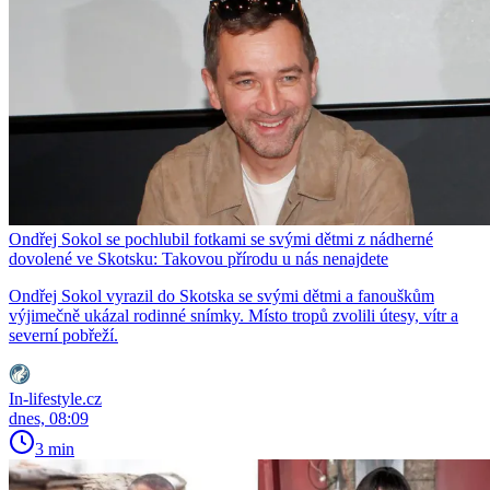
Ondřej Sokol se pochlubil fotkami se svými dětmi z nádherné
dovolené ve Skotsku: Takovou přírodu u nás nenajdete
Ondřej Sokol vyrazil do Skotska se svými dětmi a fanouškům
výjimečně ukázal rodinné snímky. Místo tropů zvolili útesy, vítr a
severní pobřeží.
In-lifestyle.cz
dnes, 08:09
3 min