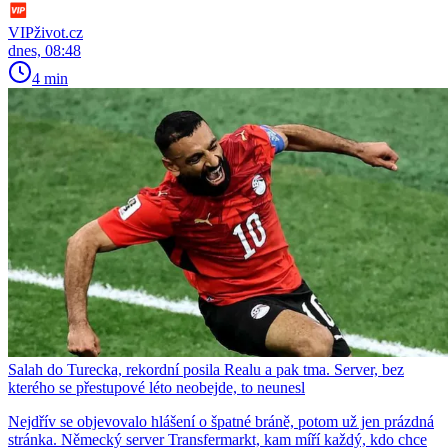
VIPživot.cz
dnes, 08:48
4 min
Salah do Turecka, rekordní posila Realu a pak tma. Server, bez
kterého se přestupové léto neobejde, to neunesl
Nejdřív se objevovalo hlášení o špatné bráně, potom už jen prázdná
stránka. Německý server Transfermarkt, kam míří každý, kdo chce