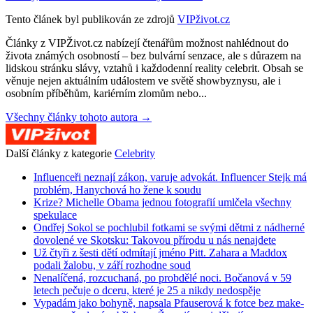
Tento článek byl publikován ze zdrojů
VIPživot.cz
Články z VIPŽivot.cz nabízejí čtenářům možnost nahlédnout do
života známých osobností – bez bulvární senzace, ale s důrazem na
lidskou stránku slávy, vztahů i každodenní reality celebrit. Obsah se
věnuje nejen aktuálním událostem ve světě showbyznysu, ale i
osobním příběhům, kariérním zlomům nebo...
Všechny články tohoto autora →
Další články z kategorie
Celebrity
Influenceři neznají zákon, varuje advokát. Influencer Stejk má
problém, Hanychová ho žene k soudu
Krize? Michelle Obama jednou fotografií umlčela všechny
spekulace
Ondřej Sokol se pochlubil fotkami se svými dětmi z nádherné
dovolené ve Skotsku: Takovou přírodu u nás nenajdete
Už čtyři z šesti dětí odmítají jméno Pitt. Zahara a Maddox
podali žalobu, v září rozhodne soud
Nenalíčená, rozcuchaná, po probdělé noci. Bočanová v 59
letech pečuje o dceru, které je 25 a nikdy nedospěje
Vypadám jako bohyně, napsala Pfauserová k fotce bez make-