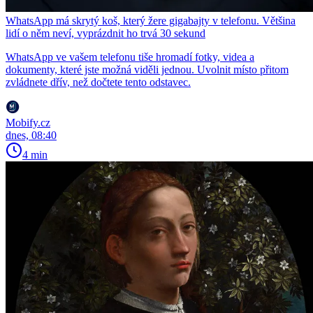
WhatsApp má skrytý koš, který žere gigabajty v telefonu. Většina
lidí o něm neví, vyprázdnit ho trvá 30 sekund
WhatsApp ve vašem telefonu tiše hromadí fotky, videa a
dokumenty, které jste možná viděli jednou. Uvolnit místo přitom
zvládnete dřív, než dočtete tento odstavec.
Mobify.cz
dnes, 08:40
4 min