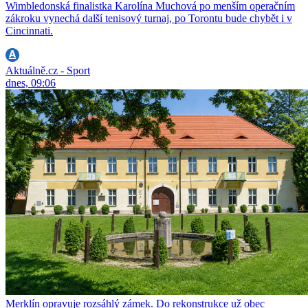
Wimbledonská finalistka Karolína Muchová po menším operačním
zákroku vynechá další tenisový turnaj, po Torontu bude chybět i v
Cincinnati.
Aktuálně.cz - Sport
dnes, 09:06
Merklín opravuje rozsáhlý zámek. Do rekonstrukce už obec