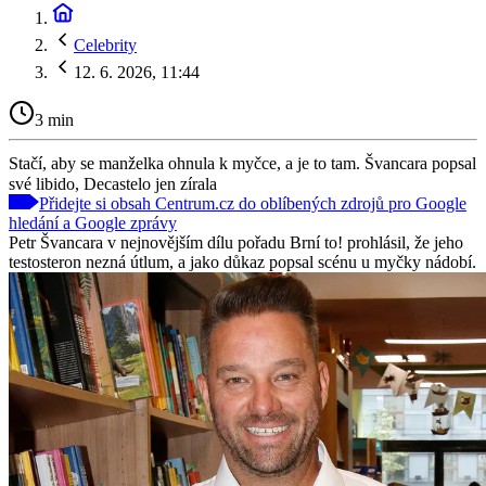
Celebrity
12. 6. 2026, 11:44
3 min
Stačí, aby se manželka ohnula k myčce, a je to tam. Švancara popsal
své libido, Decastelo jen zírala
Přidejte si obsah Centrum.cz do oblíbených zdrojů pro Google
hledání a Google zprávy
Petr Švancara v nejnovějším dílu pořadu Brní to! prohlásil, že jeho
testosteron nezná útlum, a jako důkaz popsal scénu u myčky nádobí.