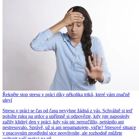
Řekněte stop stresu v práci díky několika triků, které vám značně
uleví
Stresu v práci se čas od času nevyhne žádná z vás. Schválně si teď
položte ruku na srdce a upřímně si odpovězte, kdy jste naposledy
zažily klidný den v práci, kdy vás nic nerozčílilo, netrápilo ani
nestresovalo. Správě, už si ani nepamatujete, viďte? Stresové situace
v pracovním prostřední sice neovlivníte, ale rozhodně můžete
ovlivnit vaší reakci na ně.