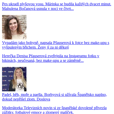
Pes ukradl plyšovou vosu. Márinka se budila každých dvacet minut.
Mahulena Bočanová usnula v noci ve čtvrt...
Vypadám jako bohyně, napsala Pfauserová k fotce bez make-upu s
vyšpuleným břichem. Ženy jí za ni děkují
Herečka Denisa Pfauserová zveřejnila na Instagramu fotku v
bikinách, neučesaná, bez make-upu a se záměrně...
Padel, běh, moře a paella. Borhyová si užívala Španělsko naplno,
dokud nepřišel zlom. Doslova
Moderátorka Televizních novin si ze španělské dovolené přivezla
zážitky, fotbalové emoce a zlomený malíček.