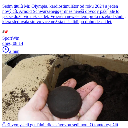
Sedm titulů Mr. Olympia, kardiostimulátor od roku 2024 a jeden
nový cíl. Arnold Schwarzenegger dnes neřeší obvody paží, ale to,
jak se dožít víc než sta let. Ve svém newsletteru proto rozebral studii,
která sledovala stravu více než sta tisíc lidí po dobu deseti let.
SportWin
dnes, 08:14
2 min
Češi vymysleli geniální trik s kávovou sedlinou. O tomto využití