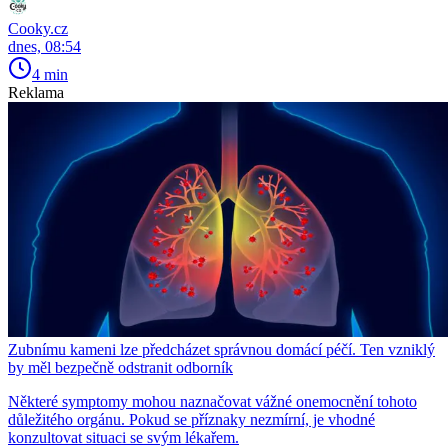
Cooky.cz
dnes, 08:54
4 min
Reklama
Zubnímu kameni lze předcházet správnou domácí péčí. Ten vzniklý
by měl bezpečně odstranit odborník
Některé symptomy mohou naznačovat vážné onemocnění tohoto
důležitého orgánu. Pokud se příznaky nezmírní, je vhodné
konzultovat situaci se svým lékařem.