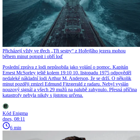
Přicházejí vždy ve třech „Tři sestry“ z Hořejšího jezera mohou
během minut potopit i obří loď
Poslední zpráva z lodi nepůsobila jako volání o pomoc. Kapitán
Ernest McSorley ještě kolem 19:10 10. listopadu 1975 odpověděl
nedaleké nákladní lodi Arthur M. Anderson, že se drží. O několik
minut později zmizel Edmund Fitzgerald z radaru. Nebyl vyslán
nouzový signál a všech 29 mužů na palubě zahynulo. Přesná příčina
katastrofy nebyla nikdy s jistotou určena.
Kód Enigma
dnes, 08:11
6 min