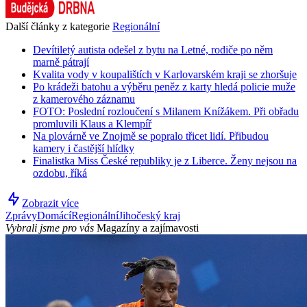
Další články z kategorie
Regionální
Devítiletý autista odešel z bytu na Letné, rodiče po něm
marně pátrají
Kvalita vody v koupalištích v Karlovarském kraji se zhoršuje
Po krádeži batohu a výběru peněz z karty hledá policie muže
z kamerového záznamu
FOTO: Poslední rozloučení s Milanem Knížákem. Při obřadu
promluvili Klaus a Klempíř
Na plovárně ve Znojmě se popralo třicet lidí. Přibudou
kamery i častější hlídky
Finalistka Miss České republiky je z Liberce. Ženy nejsou na
ozdobu, říká
Zobrazit více
Zprávy
Domácí
Regionální
Jihočeský kraj
Vybrali jsme pro vás
Magazíny a zajímavosti