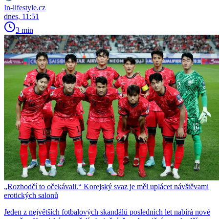
In-lifestyle.cz
dnes, 11:51
3 min
„Rozhodčí to očekávali.“ Korejský svaz je měl uplácet návštěvami
erotických salonů
Jeden z největších fotbalových skandálů posledních let nabírá nové