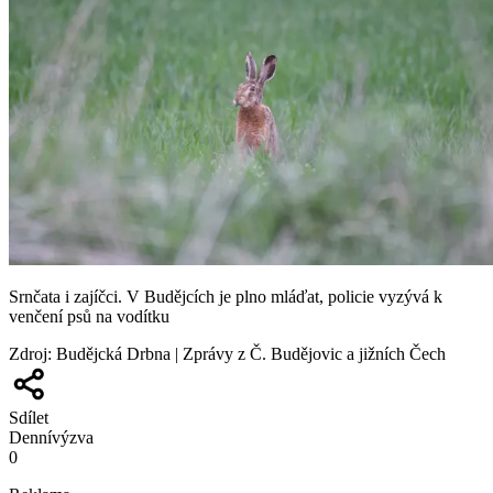
Srnčata i zajíčci. V Budějcích je plno mláďat, policie vyzývá k
venčení psů na vodítku
Zdroj
:
Budějcká Drbna | Zprávy z Č. Budějovic a jižních Čech
Sdílet
Denní
výzva
0