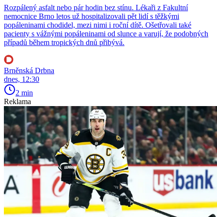
Rozpálený asfalt nebo pár hodin bez stínu. Lékaři z Fakultní
nemocnice Brno letos už hospitalizovali pět lidí s těžkými
popáleninami chodidel, mezi nimi i roční dítě. Ošetřovali také
pacienty s vážnými popáleninami od slunce a varují, že podobných
případů během tropických dnů přibývá.
Brněnská Drbna
dnes, 12:30
2 min
Reklama