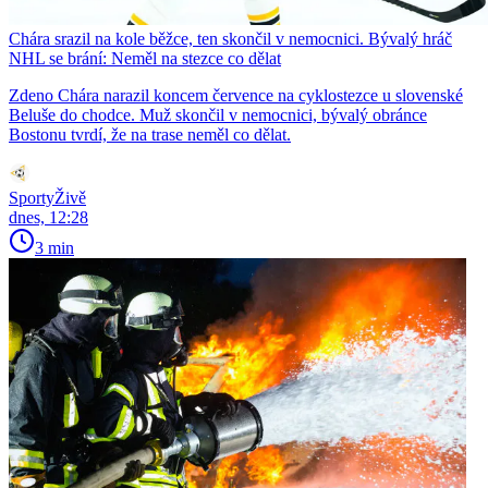
Chára srazil na kole běžce, ten skončil v nemocnici. Bývalý hráč
NHL se brání: Neměl na stezce co dělat
Zdeno Chára narazil koncem července na cyklostezce u slovenské
Beluše do chodce. Muž skončil v nemocnici, bývalý obránce
Bostonu tvrdí, že na trase neměl co dělat.
SportyŽivě
dnes, 12:28
3 min