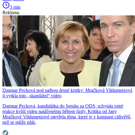
3 min
Reklama
Dagmar Pecková pod palbou drsné kritiky: Mračková Vildumetzová
jí vytkla toto „skandální“ video
Dagmar Pecková, kandidátka do Senátu za ODS, schytala ostré
reakce kvůli videu natáčenému během jízdy. Kritika od Jany
Mračkové Vildumetzové otevřela téma, které je v kampani citlivější,
než se může zdát.