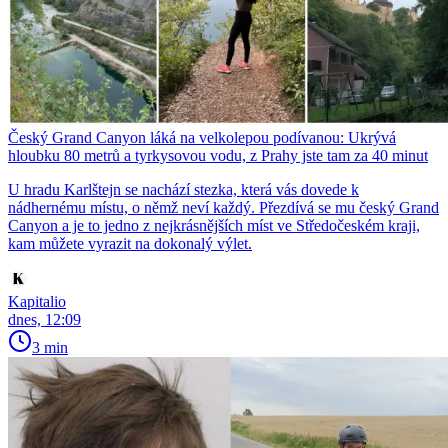
Český Grand Canyon láká na velkolepou podívanou: Ukrývá
hloubku 80 metrů a tyrkysovou vodu, z Prahy jste tam za 40 minut
U hradu Karlštejn se nachází stezka, která vás dovede k
nádhernému místu, o němž neví každý. Přezdívá se mu český Grand
Canyon a je to jedno z nejkrásnějších míst ve Středočeském kraji,
kam můžete vyrazit na dokonalý výlet.
Kapitalio
dnes, 12:09
3 min