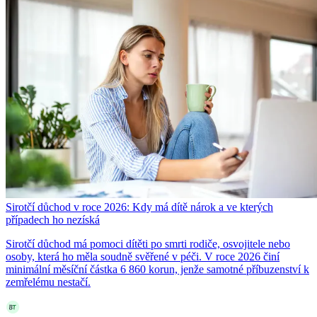
Sirotčí důchod v roce 2026: Kdy má dítě nárok a ve kterých
případech ho nezíská
Sirotčí důchod má pomoci dítěti po smrti rodiče, osvojitele nebo
osoby, která ho měla soudně svěřené v péči. V roce 2026 činí
minimální měsíční částka 6 860 korun, jenže samotné příbuzenství k
zemřelému nestačí.