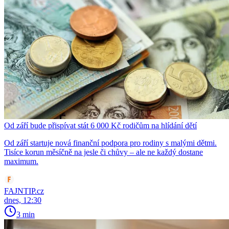
Od září bude přispívat stát 6 000 Kč rodičům na hlídání dětí
Od září startuje nová finanční podpora pro rodiny s malými dětmi.
Tisíce korun měsíčně na jesle či chůvy – ale ne každý dostane
maximum.
FAJNTIP.cz
dnes, 12:30
3 min