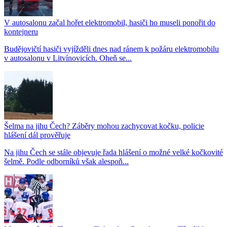
V autosalonu začal hořet elektromobil, hasiči ho museli ponořit do
kontejneru
Budějovičtí hasiči vyjížděli dnes nad ránem k požáru elektromobilu
v autosalonu v Litvínovicích. Oheň se...
Šelma na jihu Čech? Záběry mohou zachycovat kočku, policie
hlášení dál prověřuje
Na jihu Čech se stále objevuje řada hlášení o možné velké kočkovité
šelmě. Podle odborníků však alespoň...