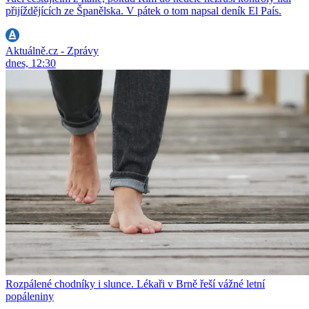
přijíždějících ze Španělska. V pátek o tom napsal deník El País.
Aktuálně.cz - Zprávy
dnes, 12:30
Rozpálené chodníky i slunce. Lékaři v Brně řeší vážné letní
popáleniny