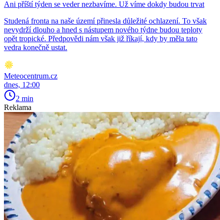
Ani příští týden se veder nezbavíme. Už víme dokdy budou trvat
Studená fronta na naše území přinesla důležité ochlazení. To však
nevydrží dlouho a hned s nástupem nového týdne budou teploty
opět tropické. Předpovědi nám však již říkají, kdy by měla tato
vedra konečně ustat.
Meteocentrum.cz
dnes, 12:00
2 min
Reklama