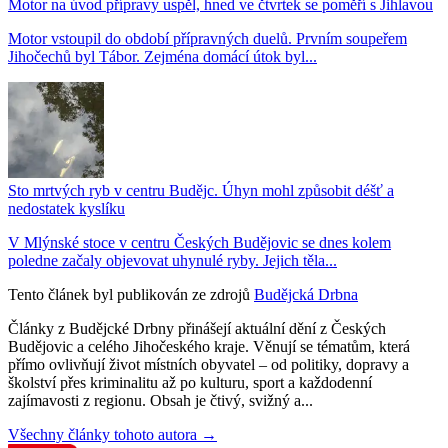
Motor na úvod přípravy uspěl, hned ve čtvrtek se poměří s Jihlavou
Motor vstoupil do období přípravných duelů. Prvním soupeřem
Jihočechů byl Tábor. Zejména domácí útok byl...
Sto mrtvých ryb v centru Budějc. Úhyn mohl způsobit déšť a
nedostatek kyslíku
V Mlýnské stoce v centru Českých Budějovic se dnes kolem
poledne začaly objevovat uhynulé ryby. Jejich těla...
Tento článek byl publikován ze zdrojů
Budějcká Drbna
Články z Budějcké Drbny přinášejí aktuální dění z Českých
Budějovic a celého Jihočeského kraje. Věnují se tématům, která
přímo ovlivňují život místních obyvatel – od politiky, dopravy a
školství přes kriminalitu až po kulturu, sport a každodenní
zajímavosti z regionu. Obsah je čtivý, svižný a...
Všechny články tohoto autora →