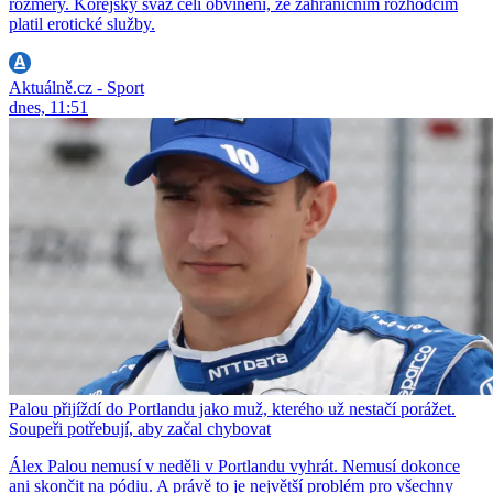
rozměry. Korejský svaz čelí obvinění, že zahraničním rozhodčím
platil erotické služby.
Aktuálně.cz - Sport
dnes, 11:51
Palou přijíždí do Portlandu jako muž, kterého už nestačí porážet.
Soupeři potřebují, aby začal chybovat
Álex Palou nemusí v neděli v Portlandu vyhrát. Nemusí dokonce
ani skončit na pódiu. A právě to je největší problém pro všechny