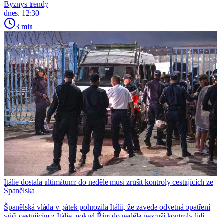
Byznys trendy
dnes, 12:30
3 min
Itálie dostala ultimátum: do neděle musí zrušit kontroly cestujících ze
Španělska
Španělská vláda v pátek pohrozila Itálii, že zavede odvetná opatření
vůči cestujícím z Itálie, pokud Řím do neděle nezruší kontroly lidí