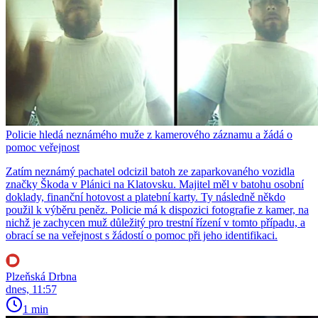
Policie hledá neznámého muže z kamerového záznamu a žádá o
pomoc veřejnost
Zatím neznámý pachatel odcizil batoh ze zaparkovaného vozidla
značky Škoda v Plánici na Klatovsku. Majitel měl v batohu osobní
doklady, finanční hotovost a platební karty. Ty následně někdo
použil k výběru peněz. Policie má k dispozici fotografie z kamer, na
nichž je zachycen muž důležitý pro trestní řízení v tomto případu, a
obrací se na veřejnost s žádostí o pomoc při jeho identifikaci.
Plzeňská Drbna
dnes, 11:57
1 min