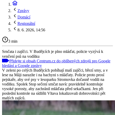
Zprávy
Domácí
Regionální
8. 6. 2026, 14:56
3 min
Srnčata i zajíčci. V Budějcích je plno mláďat, policie vyzývá k
venčení psů na vodítku
Přidejte si obsah Centrum.cz do oblíbených zdrojů pro Google
hledání a Google zprávy
V zeleni po celých Budějcích pobíhají malí zajíčci, březí srny, a v
lese na Máji narazíte i na bachyni s mláďaty. Policie proto prosí
pejskaře, aby své psy v lesoparku Stromovka dočasně vodili na
vodítku. Spolek Stop sečení srnčat navíc pravidelně kontroluje
vysoké porosty, aby zachránil mláďata před sekačkami. Jen při
poslední kontrole na sídlišti Vltava lokalizovali dobrovolníci pět
malých zajíců.