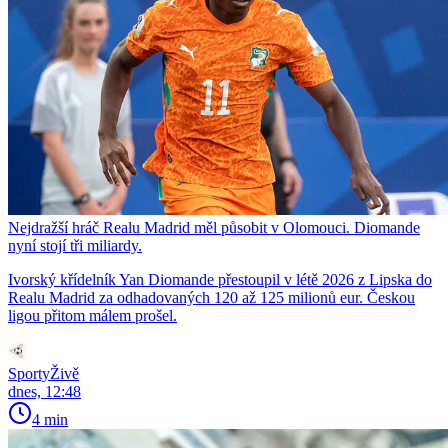
Nejdražší hráč Realu Madrid měl působit v Olomouci. Diomande
nyní stojí tři miliardy.
Ivorský křídelník Yan Diomande přestoupil v létě 2026 z Lipska do
Realu Madrid za odhadovaných 120 až 125 milionů eur. Českou
ligou přitom málem prošel.
SportyŽivě
dnes, 12:48
4 min