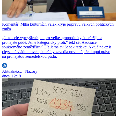
Komentář: Mlha kulturních válek kryje přípravu velkých politických
změn
„Je to celé vymyšlené jen pro velké agropodniky, které žijí na
pronajaté půdě. Jsme kategoricky proti,“ řekl šéf Asociace
soukromého zemědělství ČR Jaroslav Šebek redakci Aktuálně.cz k
chystané vládní novele, která by zavedla povinné předkupní právo
na pronajatou zemědělskou půdu.
Aktuálně.cz - Názory
dnes, 12:19