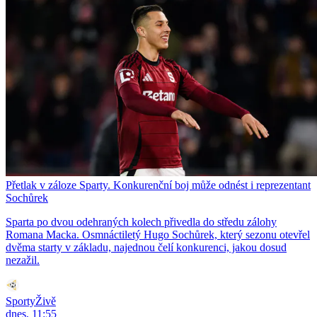
Přetlak v záloze Sparty. Konkurenční boj může odnést i reprezentant
Sochůrek
Sparta po dvou odehraných kolech přivedla do středu zálohy
Romana Macka. Osmnáctiletý Hugo Sochůrek, který sezonu otevřel
dvěma starty v základu, najednou čelí konkurenci, jakou dosud
nezažil.
SportyŽivě
dnes, 11:55