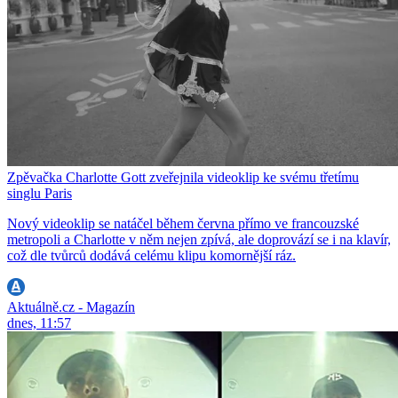
Zpěvačka Charlotte Gott zveřejnila videoklip ke svému třetímu
singlu Paris
Nový videoklip se natáčel během června přímo ve francouzské
metropoli a Charlotte v něm nejen zpívá, ale doprovází se i na klavír,
což dle tvůrců dodává celému klipu komornější ráz.
Aktuálně.cz - Magazín
dnes, 11:57