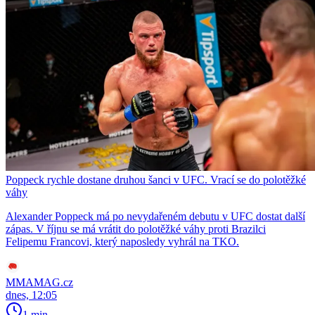
Poppeck rychle dostane druhou šanci v UFC. Vrací se do polotěžké
váhy
Alexander Poppeck má po nevydařeném debutu v UFC dostat další
zápas. V říjnu se má vrátit do polotěžké váhy proti Brazilci
Felipemu Francovi, který naposledy vyhrál na TKO.
MMAMAG.cz
dnes, 12:05
1 min