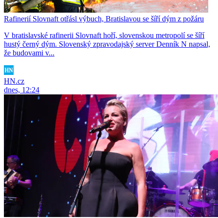
Rafinerií Slovnaft otřásl výbuch, Bratislavou se šíří dým z požáru
V bratislavské rafinerii Slovnaft hoří, slovenskou metropolí se šíří
hustý černý dým. Slovenský zpravodajský server Denník N napsal,
že budovami v...
HN.cz
dnes, 12:24