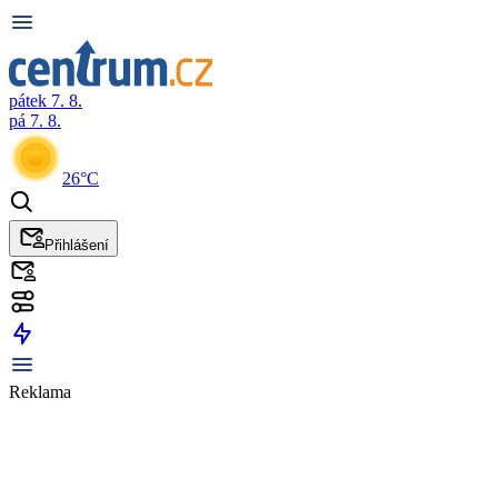
pátek 7. 8.
pá 7. 8.
26°C
Přihlášení
Reklama