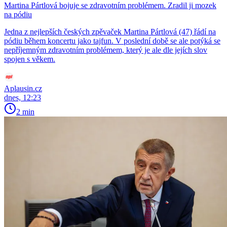
Martina Pártlová bojuje se zdravotním problémem. Zradil ji mozek
na pódiu
Jedna z nejlepších českých zpěvaček Martina Pártlová (47) řádí na
pódiu během koncertu jako tajfun. V poslední době se ale potýká se
nepříjemným zdravotním problémem, který je ale dle jejích slov
spojen s věkem.
Aplausin.cz
dnes, 12:23
2 min