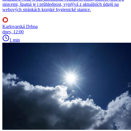
sinicemi, špatná je i průhlednost, vyplývá z aktuálních údajů na
webových stránkách krajské hygienické stanice.
Karlovarská Drbna
dnes, 12:00
1 min