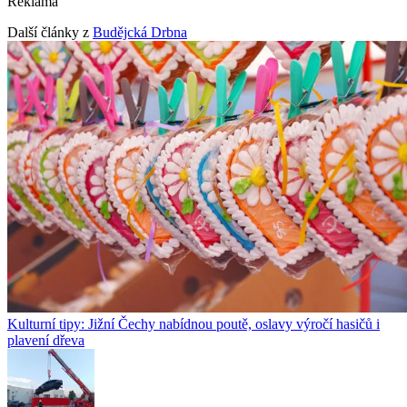
Reklama
Další články z
Budějcká Drbna
Kulturní tipy: Jižní Čechy nabídnou poutě, oslavy výročí hasičů i
plavení dřeva