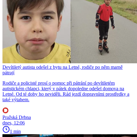
Devítiletý autista odešel z bytu na Letné, rodiče po něm marně
pátrají
Rodiče a policisté prosí o pomoc při pátrání po devítiletém
autistickém chlapci, který v pátek dopoledne odešel domova na
Letné. Od té doby ho neviděli. Rád jezdí dopravními prostředky a
také výtahem.
Pražská Drbna
dnes, 12:06
1 min