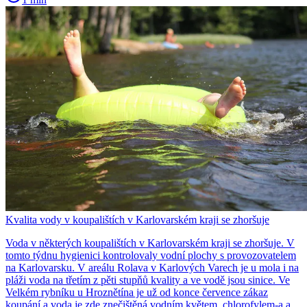
Kvalita vody v koupalištích v Karlovarském kraji se zhoršuje
Voda v některých koupalištích v Karlovarském kraji se zhoršuje. V
tomto týdnu hygienici kontrolovaly vodní plochy s provozovatelem
na Karlovarsku. V areálu Rolava v Karlových Varech je u mola i na
pláži voda na třetím z pěti stupňů kvality a ve vodě jsou sinice. Ve
Velkém rybníku u Hroznětína je už od konce července zákaz
koupání a voda je zde znečištěná vodním květem, chlorofylem-a a