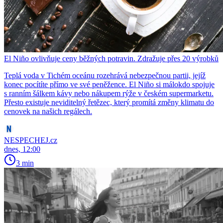
El Niño ovlivňuje ceny běžných potravin. Zdražuje přes 20 výrobků
Teplá voda v Tichém oceánu rozehrává nebezpečnou partii, jejíž
konec pocítíte přímo ve své peněžence. El Niño si málokdo spojuje
s ranním šálkem kávy nebo nákupem rýže v českém supermarketu.
Přesto existuje neviditelný řetězec, který promítá změny klimatu do
cenovek na našich regálech.
NESPECHEJ.cz
dnes, 12:00
3 min