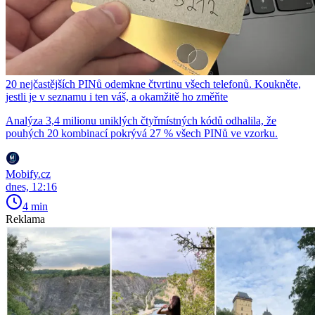
20 nejčastějších PINů odemkne čtvrtinu všech telefonů. Koukněte,
jestli je v seznamu i ten váš, a okamžitě ho změňte
Analýza 3,4 milionu uniklých čtyřmístných kódů odhalila, že
pouhých 20 kombinací pokrývá 27 % všech PINů ve vzorku.
Mobify.cz
dnes, 12:16
4 min
Reklama