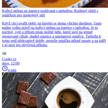
Kuřecí stehna na paprice podávaná s tarhoňou: Rodinný oběd s
omáčkou pro spokojený stůl
Když chci uvařit oběd, na kterém se doma všichni shodnou, často
padne volba právě na kuřecí stehna na paprice s tarhoňou. Je to
poctivé, syté a přitom nijak složité jídlo, které stojí na jemně
orestované cibuli, sladké paprice a smetanové omáčce. Tarhoňa k
tomu sedí překvapivě dobře, protože omáčku pěkně nasaje a na talíři
z ní není jen obyčejná příloha.
Cooky.cz
dnes, 12:00
4 min