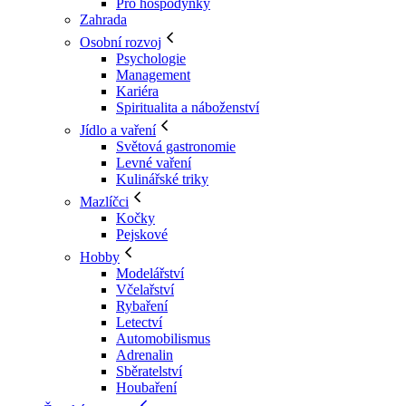
Pro hospodyňky
Zahrada
Osobní rozvoj
Psychologie
Management
Kariéra
Spiritualita a náboženství
Jídlo a vaření
Světová gastronomie
Levné vaření
Kulinářské triky
Mazlíčci
Kočky
Pejskové
Hobby
Modelářství
Včelařství
Rybaření
Letectví
Automobilismus
Adrenalin
Sběratelství
Houbaření