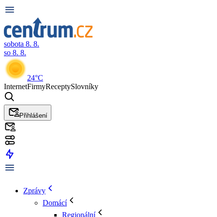
sobota 8. 8.
so 8. 8.
24°C
Internet
Firmy
Recepty
Slovníky
Přihlášení
Zprávy
Domácí
Regionální