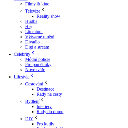
Filmy & kino
Televize
Reality show
Hudba
Hry
Literatura
Výtvarné umění
Divadlo
Digi a stream
Celebrity
Módní policie
Pro pamětníky
Nové tváře
Lifestyle
Cestování
Destinace
Rady na cesty
Bydlení
Interiery
Rady do domu
DIY
Pro kutily