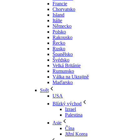
Francie
Chorvatsko
Island
Itálie
Německo
Polsko
Rakousko
Řecko
Rusko
Španělsko
Švédsko
Velká Británie
Rumunsko
Válka na Ukrajině
Maďarsko
Svět
USA
Blízký východ
Izrael
Palestina
Asie
Čína
Jižní Korea