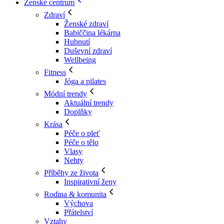
Ženské centrum
Zdraví
Ženské zdraví
Babiččina lékárna
Hubnutí
Duševní zdraví
Wellbeing
Fitness
Jóga a pilates
Módní trendy
Aktuální trendy
Doplňky
Krása
Péče o pleť
Péče o tělo
Vlasy
Nehty
Příběhy ze života
Inspirativní ženy
Rodina & komunita
Výchova
Přátelství
Vztahy