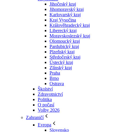
Jihočeský kraj
Jihomoravský kraj
Karlovarský kraj
Kraj Vysočina
Králověhradecký kraj
Liberecký kraj
Moravskoslezský kraj
Olomoucký kraj
Pardubický kraj
Plzeňský kraj
Středočeský kraj
Ústecký kraj
Zlínský kraj
Praha
Brno
Ostrava
Školství
Zdravotnictví
Politika
O počasí
Volby 2026
Zahraničí
Evropa
Slovensko