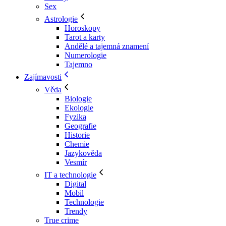
Sex
Astrologie
Horoskopy
Tarot a karty
Andělé a tajemná znamení
Numerologie
Tajemno
Zajímavosti
Věda
Biologie
Ekologie
Fyzika
Geografie
Historie
Chemie
Jazykověda
Vesmír
IT a technologie
Digital
Mobil
Technologie
Trendy
True crime