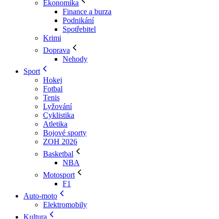
Ekonomika
Finance a burza
Podnikání
Spotřebitel
Krimi
Doprava
Nehody
Sport
Hokej
Fotbal
Tenis
Lyžování
Cyklistika
Atletika
Bojové sporty
ZOH 2026
Basketbal
NBA
Motosport
F1
Auto-moto
Elektromobily
Kultura