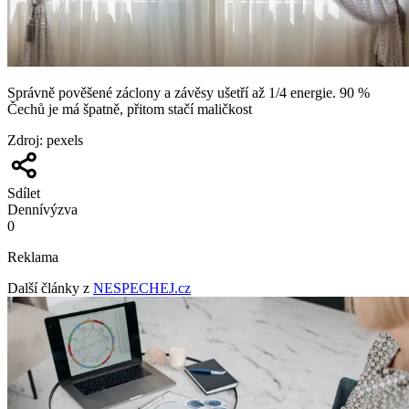
Správně pověšené záclony a závěsy ušetří až 1/4 energie. 90 %
Čechů je má špatně, přitom stačí maličkost
Zdroj
:
pexels
Sdílet
Denní
výzva
0
Reklama
Další články z
NESPECHEJ.cz