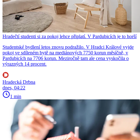
Hradečtí studenti si za pokoj lehce připlatí. V Pardubicích je to horší
Studentské bydlení letos znovu podražilo. V Hradci Králové vyjde
pokoj ve sdíleném bytě na mediánových 7750 korun měsíčně, v
Pardubicích na 7706 korun. Meziročně tam ale cena vyskočila o
výrazných 14 procent.
Hradecká Drbna
dnes, 04:22
1 min