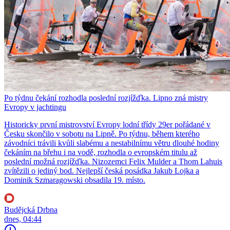
Po týdnu čekání rozhodla poslední rozjížďka. Lipno zná mistry
Evropy v jachtingu
Historicky první mistrovství Evropy lodní třídy 29er pořádané v
Česku skončilo v sobotu na Lipně. Po týdnu, během kterého
závodníci trávili kvůli slabému a nestabilnímu větru dlouhé hodiny
čekáním na břehu i na vodě, rozhodla o evropském titulu až
poslední možná rozjížďka. Nizozemci Felix Mulder a Thom Lahuis
zvítězili o jediný bod. Nejlepší česká posádka Jakub Lojka a
Dominik Szmaragowski obsadila 19. místo.
Budějcká Drbna
dnes, 04:44