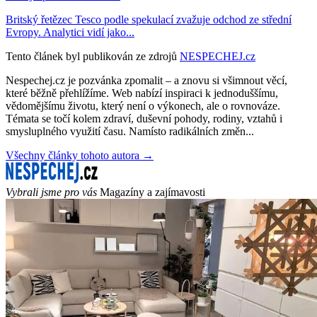
Britský řetězec Tesco podle spekulací zvažuje odchod ze střední
Evropy. Analytici vidí jako...
Tento článek byl publikován ze zdrojů
NESPECHEJ.cz
Nespechej.cz je pozvánka zpomalit – a znovu si všimnout věcí,
které běžně přehlížíme. Web nabízí inspiraci k jednoduššímu,
vědomějšímu životu, který není o výkonech, ale o rovnováze.
Témata se točí kolem zdraví, duševní pohody, rodiny, vztahů i
smysluplného využití času. Namísto radikálních změn...
Všechny články tohoto autora →
Vybrali jsme pro vás
Magazíny a zajímavosti