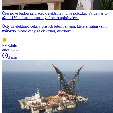
Češi nově budou připlácet k elektřině i tuhle položku. Vyjde nás to
až na 150 miliard korun a týká se to úplně všech
Účty za elektřinu čeká v příštích letech změna, které si zatím všiml
málokdo. Vedle ceny za elektřinu, distribuci...
FVE.info
dnes, 04:46
3 min