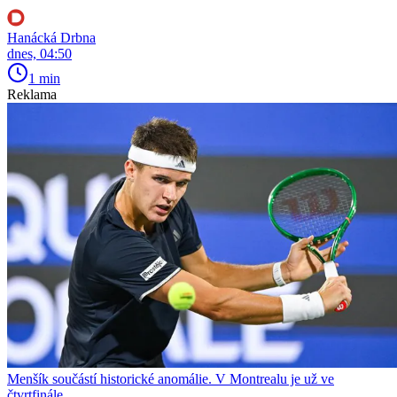
Hanácká Drbna
dnes, 04:50
1 min
Reklama
Menšík součástí historické anomálie. V Montrealu je už ve
čtvrtfinále