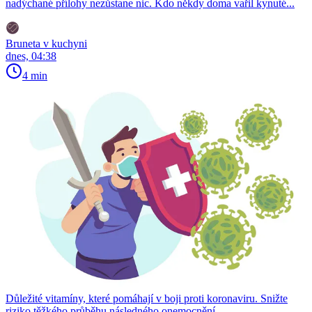
nadýchané přílohy nezůstane nic. Kdo někdy doma vařil kynuté...
Bruneta v kuchyni
dnes, 04:38
4 min
Důležité vitamíny, které pomáhají v boji proti koronaviru. Snižte
riziko těžkého průběhu následného onemocnění