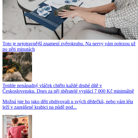
Toto je nejotravnější znamení zvěrokruhu. Na nervy vám polezou už
po pěti minutách
Tenhle nenápadný vláček chtělo každé druhé dítě v
Československu. Dnes za něj sběratelé vyplácí 7 000 Kč minimálně
Možná jste ho jako děti obdivovali u svých dědečků, nebo vám léta
leží v zaprášené krabici na půdě pod...