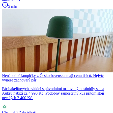
5 min
Nenápadné lampičky z Československa mají cenu tisíců. Nejvíc
vynese zachovalý pár
Pár bakelitových svítidel s původními malovanými stínidly se na
Aukru nabízí za 4 990 Kč. Podobný samostatný kus přitom stojí
necelých 2 400 Kč.
Chalupáři-Zahrádkáři