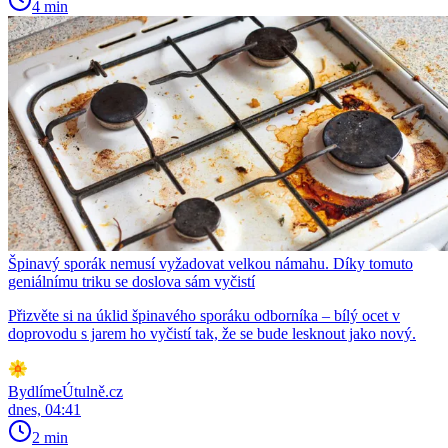
4 min
Špinavý sporák nemusí vyžadovat velkou námahu. Díky tomuto
geniálnímu triku se doslova sám vyčistí
Přizvěte si na úklid špinavého sporáku odborníka – bílý ocet v
doprovodu s jarem ho vyčistí tak, že se bude lesknout jako nový.
BydlímeÚtulně.cz
dnes, 04:41
2 min