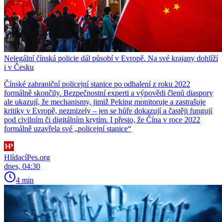
Nelegální čínská policie dál působí v Evropě. Na své krajany dohlíží
i v Česku
Čínské zahraniční policejní stanice po odhalení z roku 2022
formálně skončily. Bezpečnostní experti a výpovědi členů diaspory
ale ukazují, že mechanismy, jimiž Peking monitoruje a zastrašuje
kritiky v Evropě, nezmizely – jen se hůře dokazují a častěji fungují
pod civilním či digitálním krytím. I přesto, že Čína v roce 2022
formálně uzavřela své „policejní stanice“
HlídacíPes.org
dnes, 04:30
4 min