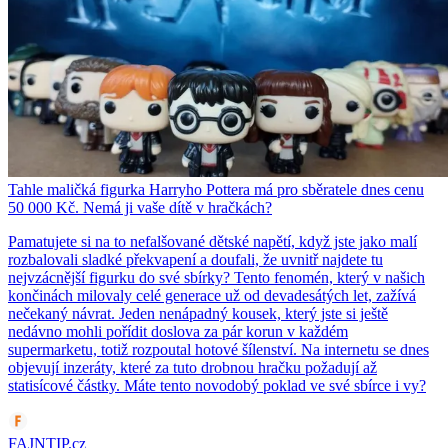
Tahle maličká figurka Harryho Pottera má pro sběratele dnes cenu
50 000 Kč. Nemá ji vaše dítě v hračkách?
Pamatujete si na to nefalšované dětské napětí, když jste jako malí
rozbalovali sladké překvapení a doufali, že uvnitř najdete tu
nejvzácnější figurku do své sbírky? Tento fenomén, který v našich
končinách milovaly celé generace už od devadesátých let, zažívá
nečekaný návrat. Jeden nenápadný kousek, který jste si ještě
nedávno mohli pořídit doslova za pár korun v každém
supermarketu, totiž rozpoutal hotové šílenství. Na internetu se dnes
objevují inzeráty, které za tuto drobnou hračku požadují až
statisícové částky. Máte tento novodobý poklad ve své sbírce i vy?
FAJNTIP.cz