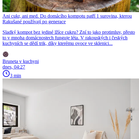
Ani cukr, ani med. Do domácího kompotu patří 1 surovina, kterou
Rakušané používají po generace
Sladký kompot bez jediné lžíce cukru? Zní to jako protimluv, přesto
to v mnoha domácnostech funguje léta. V rakouských i českých
kuchyních se dědí trik, díky kterému ovoce ve sklenici...
Bruneta v kuchyni
dnes, 04:27
3 min