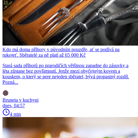
Kdo má doma příbory v původním pouzdře, ať se podívá na
rukojeť. Sběratelé za ně platí až 65 000 Kč
Stará sada příborů po prarodičích většinou zapadne do zásuvky a
léta zůstane bez povšimnutí. Jenže mezi obyčejným kovem a
kouskem, o který se pere nejeden sběratel, bývá propastný rozdíl.
Pozná...
Bruneta v kuchyni
dnes, 04:57
4 min