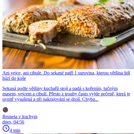
Ani vejce, ani cibule. Do sekané patří 1 surovina, kterou většina lidí
hází do koše
Sekaná podle většiny kuchařů stojí a padá s kořením, tučným
masem, vejcem a cibulí. Přesto z trouby často vyjde pečeně, která je
uvnitř vysušená a při nakrajování se drolí. Chyba...
Bruneta v kuchyni
dnes, 04:56
4 min