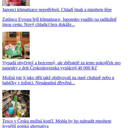
Japonci klimatizace nepotřebuji. Chladí jinak a mnohem lépe
Zatímco Evropa řeší klimatizace, Japonsko vsadilo na radikálně
jinou cestu. Nový chladicí box dokáže...
Vypadá obyčejný a bezcenný, ale sběratelé za tento pokojíček pro
panenky z dob Československa vyplácejí 40 000 Kč
Možná jste ji jako děti také obdivovali na staré chalupě nebo u
babičky v ložnici. Nenápadná dřevěná...
Tesco v Česku možná končí. Mohla by ho nahradit mnohem
levnější polská alternativa