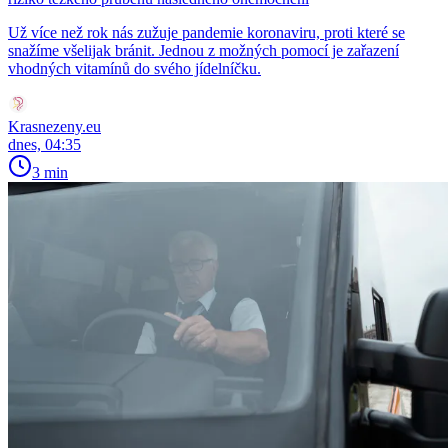
Už více než rok nás zužuje pandemie koronaviru, proti které se
snažíme všelijak bránit. Jednou z možných pomocí je zařazení
vhodných vitamínů do svého jídelníčku.
Krasnezeny.eu
dnes, 04:35
3 min