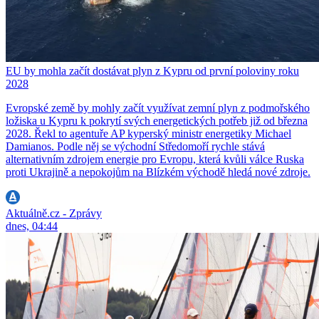
EU by mohla začít dostávat plyn z Kypru od první poloviny roku
2028
Evropské země by mohly začít využívat zemní plyn z podmořského
ložiska u Kypru k pokrytí svých energetických potřeb již od března
2028. Řekl to agentuře AP kyperský ministr energetiky Michael
Damianos. Podle něj se východní Středomoří rychle stává
alternativním zdrojem energie pro Evropu, která kvůli válce Ruska
proti Ukrajině a nepokojům na Blízkém východě hledá nové zdroje.
Aktuálně.cz - Zprávy
dnes, 04:44