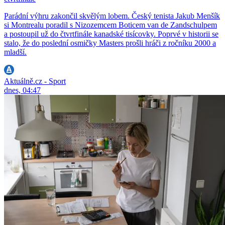
Parádní výhru zakončil skvělým lobem. Český tenista Jakub Menšík
si Montrealu poradil s Nizozemcem Boticem van de Zandschulpem
a postoupil už do čtvrtfinále kanadské tisícovky. Poprvé v historii se
stalo, že do poslední osmičky Masters prošli hráči z ročníku 2000 a
mladší.
Aktuálně.cz - Sport
dnes, 04:47