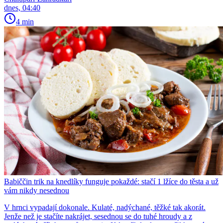
dnes, 04:40
4 min
Babiččin trik na knedlíky funguje pokaždé: stačí 1 lžíce do těsta a už
vám nikdy nesednou
V hrnci vypadají dokonale. Kulaté, nadýchané, těžké tak akorát.
Jenže než je stačíte nakrájet, sesednou se do tuhé hroudy a z