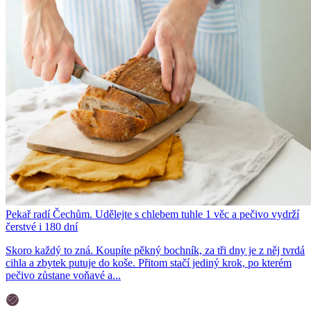
Pekař radí Čechům. Udělejte s chlebem tuhle 1 věc a pečivo vydrží
čerstvé i 180 dní
Skoro každý to zná. Koupíte pěkný bochník, za tři dny je z něj tvrdá
cihla a zbytek putuje do koše. Přitom stačí jediný krok, po kterém
pečivo zůstane voňavé a...