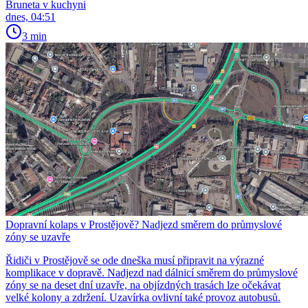
Bruneta v kuchyni
dnes, 04:51
3 min
Dopravní kolaps v Prostějově? Nadjezd směrem do průmyslové
zóny se uzavře
Řidiči v Prostějově se ode dneška musí připravit na výrazné
komplikace v dopravě. Nadjezd nad dálnicí směrem do průmyslové
zóny se na deset dní uzavře, na objízdných trasách lze očekávat
velké kolony a zdržení. Uzavírka ovlivní také provoz autobusů.