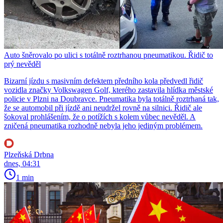
Auto šněrovalo po ulici s totálně roztrhanou pneumatikou. Řidič to
prý nevěděl
Bizarní jízdu s masivním defektem předního kola předvedl řidič
vozidla značky Volkswagen Golf, kterého zastavila hlídka městské
policie v Plzni na Doubravce. Pneumatika byla totálně roztrhaná tak,
že se automobil při jízdě ani neudržel rovně na silnici. Řidič ale
šokoval prohlášením, že o potížích s kolem vůbec nevěděl. A
zničená pneumatika rozhodně nebyla jeho jediným problémem.
Plzeňská Drbna
dnes, 04:31
1 min