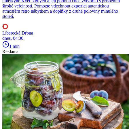
umělkyně Kvet Nguyen a její podobu chce vytvořit i s přispěním
široké veřejnosti. Pomozte vdechnout expozici autentickou
atmosféru retro nábytkem a doplňky z druhé poloviny minulého
století.
Liberecká Drbna
dnes, 04:30
1 min
Reklama