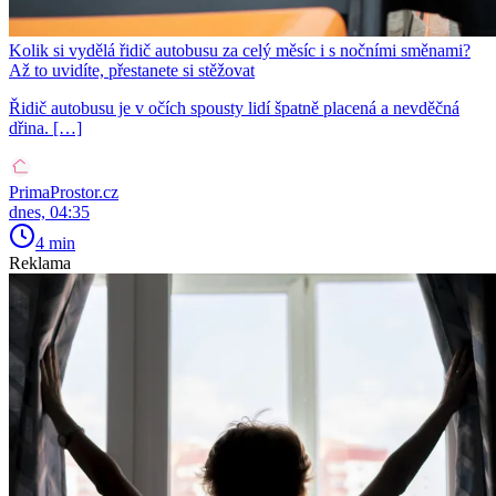
Kolik si vydělá řidič autobusu za celý měsíc i s nočními směnami?
Až to uvidíte, přestanete si stěžovat
Řidič autobusu je v očích spousty lidí špatně placená a nevděčná
dřina. […]
PrimaProstor.cz
dnes, 04:35
4 min
Reklama