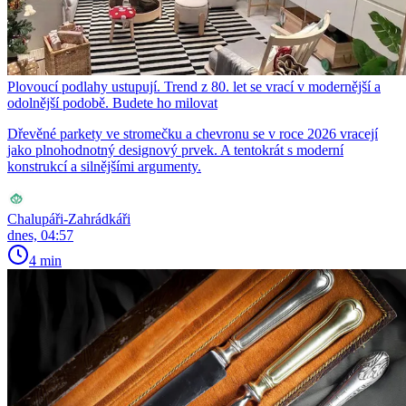
Plovoucí podlahy ustupují. Trend z 80. let se vrací v modernější a
odolnější podobě. Budete ho milovat
Dřevěné parkety ve stromečku a chevronu se v roce 2026 vracejí
jako plnohodnotný designový prvek. A tentokrát s moderní
konstrukcí a silnějšími argumenty.
Chalupáři-Zahrádkáři
dnes, 04:57
4 min