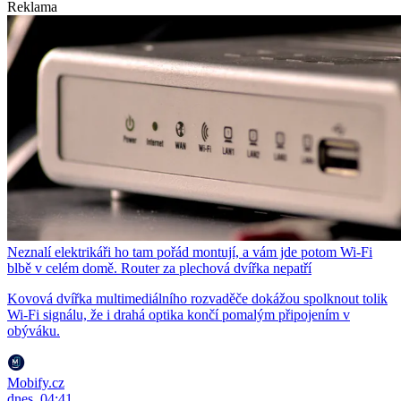
Reklama
Neznalí elektrikáři ho tam pořád montují, a vám jde potom Wi-Fi
blbě v celém domě. Router za plechová dvířka nepatří
Kovová dvířka multimediálního rozvaděče dokážou spolknout tolik
Wi-Fi signálu, že i drahá optika končí pomalým připojením v
obýváku.
Mobify.cz
dnes, 04:41