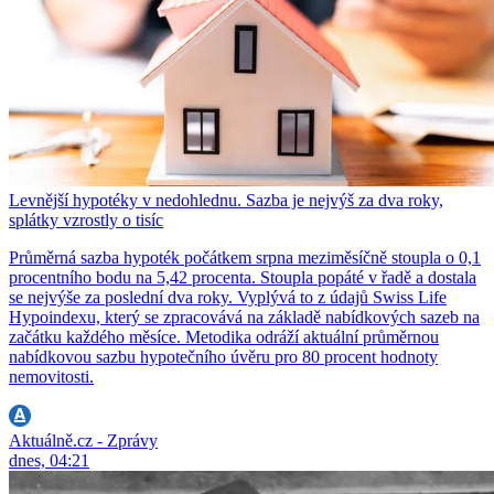
Levnější hypotéky v nedohlednu. Sazba je nejvýš za dva roky,
splátky vzrostly o tisíc
Průměrná sazba hypoték počátkem srpna meziměsíčně stoupla o 0,1
procentního bodu na 5,42 procenta. Stoupla popáté v řadě a dostala
se nejvýše za poslední dva roky. Vyplývá to z údajů Swiss Life
Hypoindexu, který se zpracovává na základě nabídkových sazeb na
začátku každého měsíce. Metodika odráží aktuální průměrnou
nabídkovou sazbu hypotečního úvěru pro 80 procent hodnoty
nemovitosti.
Aktuálně.cz - Zprávy
dnes, 04:21