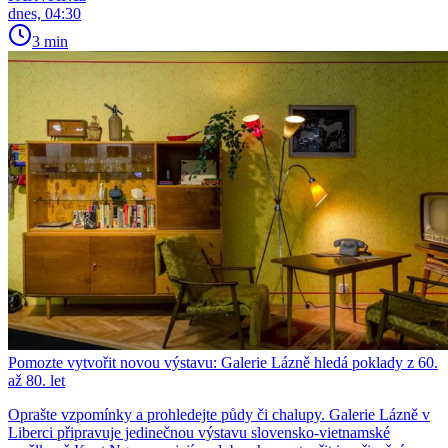
dnes, 04:30
3 min
Pomozte vytvořit novou výstavu: Galerie Lázně hledá poklady z 60.
až 80. let
Oprašte vzpomínky a prohledejte půdy či chalupy. Galerie Lázně v
Liberci připravuje jedinečnou výstavu slovensko-vietnamské