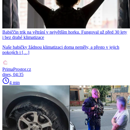
Babiččin trik na větrání v největším horku. Fungoval už před 30 lety
i bez drahé klimatizace
Naše babičky žádnou klimatizaci doma neměly, a přesto v jejich
pokojích i […]
PrimaProstor.cz
dnes, 04:35
4 min