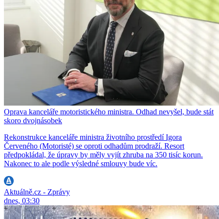
Oprava kanceláře motoristického ministra. Odhad nevyšel, bude stát
skoro dvojnásobek
Rekonstrukce kanceláře ministra životního prostředí Igora
Červeného (Motoristé) se oproti odhadům prodraží. Resort
předpokládal, že úpravy by měly vyjít zhruba na 350 tisíc korun.
Nakonec to ale podle výsledné smlouvy bude víc.
Aktuálně.cz - Zprávy
dnes, 03:30