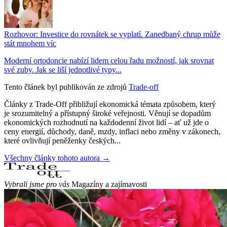
Rozhovor: Investice do rovnátek se vyplatí. Zanedbaný chrup může
stát mnohem víc
Moderní ortodoncie nabízí lidem celou řadu možností, jak srovnat
své zuby. Jak se liší jednotlivé typy...
Tento článek byl publikován ze zdrojů
Trade-off
Články z Trade-Off přibližují ekonomická témata způsobem, který
je srozumitelný a přístupný široké veřejnosti. Věnují se dopadům
ekonomických rozhodnutí na každodenní život lidí – ať už jde o
ceny energií, důchody, daně, mzdy, inflaci nebo změny v zákonech,
které ovlivňují peněženky českých...
Všechny články tohoto autora →
Vybrali jsme pro vás
Magazíny a zajímavosti