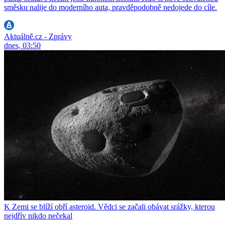
směsku nalije do moderního auta, pravděpodobně nedojede do cíle.
Aktuálně.cz - Zprávy
dnes, 03:50
K Zemi se blíží obří asteroid. Vědci se začali obávat srážky, kterou
nejdřív nikdo nečekal