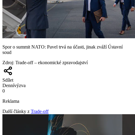
Spor o summit NATO: Pavel trvá na účasti, jinak zváží Ústavní
soud
Zdroj
:
Trade-off – ekonomické zpravodajství
Sdílet
Denní
výzva
0
Reklama
Další články z
Trade-off