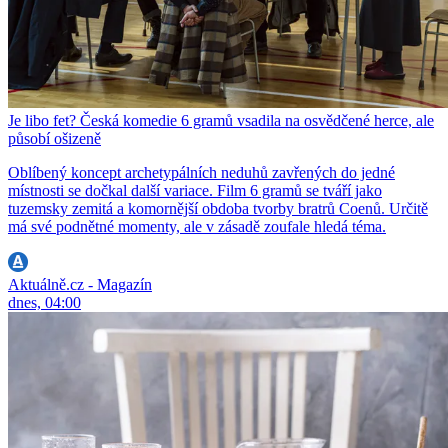
Je libo fet? Česká komedie 6 gramů vsadila na osvědčené herce, ale
působí ošizeně
Oblíbený koncept archetypálních neduhů zavřených do jedné
místnosti se dočkal další variace. Film 6 gramů se tváří jako
tuzemsky zemitá a komornější obdoba tvorby bratrů Coenů. Určitě
má své podnětné momenty, ale v zásadě zoufale hledá téma.
Aktuálně.cz - Magazín
dnes, 04:00