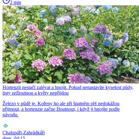
2 min
Hortenzii nestačí zalévat a hnojit. Pokud nenastavíte kyselost půdy,
listy zežloutnou a květy nepřijdou
Železo v půdě je. Kořeny ho ale při špatném pH nedokážou
přijmout, a hortenzie začne žloutnout, i když ji hnojíte podle
návodu.
Chalupáři-Zahrádkáři
dnes, 04:15