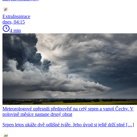
ExtraInspirace
dnes, 04:15
4 min
Meteorologové upřesnili předpověď na celý srpen a varují Čechy. V
polovině měsíce nastane drsný obrat
Srpen letos ukáže dvě odlišné tváře. Jeho úvod si ještě drží plné […]