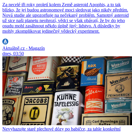
Za necelé tři roky proletí kolem Země asteroid Apophis, a to tak
blízko, že jej budou astronomové moci sledovat jako nikdy předtím.
Nová studie ale upozorňuje na nečekaný problém. Samotný asteroid
už sice naši planetu neohrozí, vědci se však obávají, že by do jeho
osudu mohl zasáhnout někdo úplně jiný: lidstvo. A důsledky by
mohly zkomplikovat jedinečný vědecký experiment.
Aktuálně.cz - Magazín
dnes, 03:50
Nevyhazujte staré plechové dózy po babičce, za tahle konkrétní