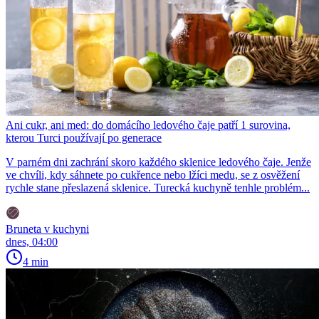
Ani cukr, ani med: do domácího ledového čaje patří 1 surovina,
kterou Turci používají po generace
V parném dni zachrání skoro každého sklenice ledového čaje. Jenže
ve chvíli, kdy sáhnete po cukřence nebo lžíci medu, se z osvěžení
rychle stane přeslazená sklenice. Turecká kuchyně tenhle problém...
Bruneta v kuchyni
dnes, 04:00
4 min