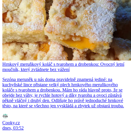
Hrnkový meruňkový koláč s tvarohem a drobenkou: Ovocný letní
moučník, který zvládnete bez vážení
Sezóna meruněk u nás doma pravidelně znamená jediné: na
kuchyňské lince přistane velký plech hrnkového meruňkového
koláče s tvarohem a drobenkou. Mám ho ráda hlavně proto, že se
obejde bez váhy, je rychle hotový a díky tvarohu a ovoci zůstává
pěkně vláčný i druhý den. Odlišuje ho právě jednoduché hrnkové
těsto, na které se všechno jen vyskládá a zbytek už obstará trouba.
Cooky.cz
dnes, 03:52