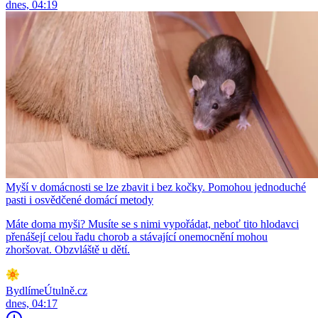
dnes, 04:19
Myší v domácnosti se lze zbavit i bez kočky. Pomohou jednoduché
pasti i osvědčené domácí metody
Máte doma myši? Musíte se s nimi vypořádat, neboť tito hlodavci
přenášejí celou řadu chorob a stávající onemocnění mohou
zhoršovat. Obzvláště u dětí.
BydlímeÚtulně.cz
dnes, 04:17