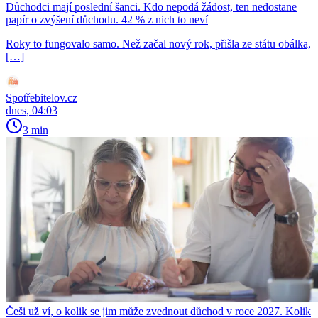
Důchodci mají poslední šanci. Kdo nepodá žádost, ten nedostane
papír o zvýšení důchodu. 42 % z nich to neví
Roky to fungovalo samo. Než začal nový rok, přišla ze státu obálka,
[…]
Spotřebitelov.cz
dnes, 04:03
3 min
Češi už ví, o kolik se jim může zvednout důchod v roce 2027. Kolik