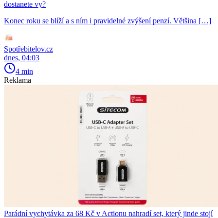
dostanete vy?
Konec roku se blíží a s ním i pravidelné zvýšení penzí. Většina […]
Spotřebitelov.cz
dnes, 04:03
4 min
Reklama
Parádní vychytávka za 68 Kč v Actionu nahradí set, který jinde stojí