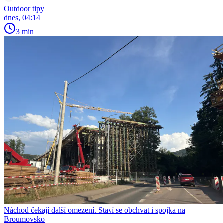
Outdoor tipy
dnes, 04:14
3 min
Náchod čekají další omezení. Staví se obchvat i spojka na
Broumovsko