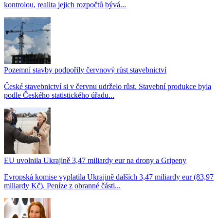
kontrolou, realita jejich rozpočtů bývá...
Pozemní stavby podpořily červnový růst stavebnictví
České stavebnictví si v červnu udrželo růst. Stavební produkce byla
podle Českého statistického úřadu...
EU uvolnila Ukrajině 3,47 miliardy eur na drony a Gripeny
Evropská komise vyplatila Ukrajině dalších 3,47 miliardy eur (83,97
miliardy Kč). Peníze z obranné části...