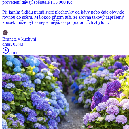
provedení dávají sběratelé i 15 000 Kč
Při jarním úklidu putují staré plechovky od kávy nebo čaje obvykle
rovnou do sběru. Málokdo přitom tuší, že zrovna takový zaprášený
kousek může být to nejcennější, co po prarodičích zbylo....
Bruneta v kuchyni
dnes, 03:43
3 min