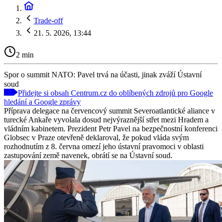
Trade-off
21. 5. 2026, 13:44
2 min
Spor o summit NATO: Pavel trvá na účasti, jinak zváží Ústavní
soud
Přidejte si obsah Centrum.cz do oblíbených zdrojů pro Google
hledání a Google zprávy
Příprava delegace na červencový summit Severoatlantické aliance v
turecké Ankaře vyvolala dosud nejvýraznější střet mezi Hradem a
vládním kabinetem. Prezident Petr Pavel na bezpečnostní konferenci
Globsec v Praze otevřeně deklaroval, že pokud vláda svým
rozhodnutím z 8. června omezí jeho ústavní pravomoci v oblasti
zastupování země navenek, obrátí se na Ústavní soud.