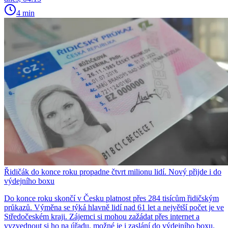
4 min
Řidičák do konce roku propadne čtvrt milionu lidí. Nový přijde i do
výdejního boxu
Do konce roku skončí v Česku platnost přes 284 tisícům řidičským
průkazů. Výměna se týká hlavně lidí nad 61 let a největší počet je ve
Středočeském kraji. Zájemci si mohou zažádat přes internet a
vyzvednout si ho na úřadu, možné je i zaslání do výdejního boxu.