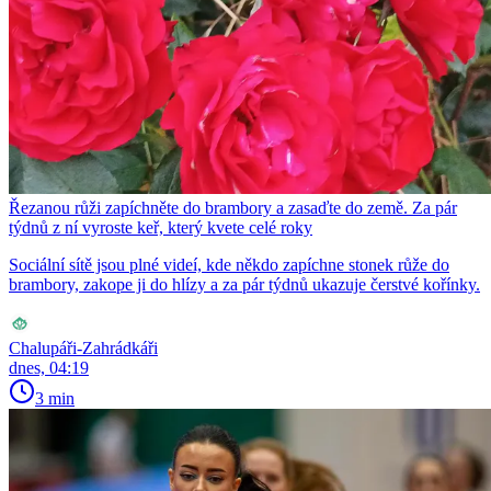
Řezanou růži zapíchněte do brambory a zasaďte do země. Za pár
týdnů z ní vyroste keř, který kvete celé roky
Sociální sítě jsou plné videí, kde někdo zapíchne stonek růže do
brambory, zakope ji do hlízy a za pár týdnů ukazuje čerstvé kořínky.
Chalupáři-Zahrádkáři
dnes, 04:19
3 min