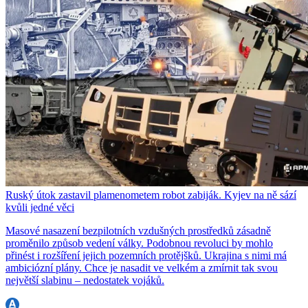
Ruský útok zastavil plamenometem robot zabiják. Kyjev na ně sází
kvůli jedné věci
Masové nasazení bezpilotních vzdušných prostředků zásadně
proměnilo způsob vedení války. Podobnou revoluci by mohlo
přinést i rozšíření jejich pozemních protějšků. Ukrajina s nimi má
ambiciózní plány. Chce je nasadit ve velkém a zmírnit tak svou
největší slabinu – nedostatek vojáků.