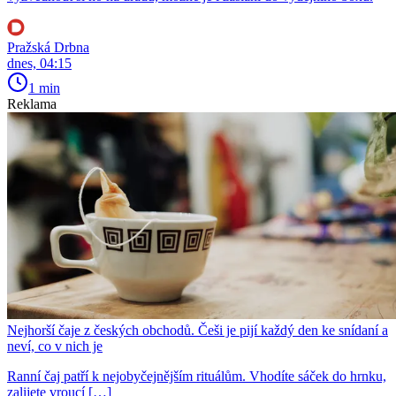
Pražská Drbna
dnes, 04:15
1 min
Reklama
Nejhorší čaje z českých obchodů. Češi je pijí každý den ke snídaní a
neví, co v nich je
Ranní čaj patří k nejobyčejnějším rituálům. Vhodíte sáček do hrnku,
zalijete vroucí […]