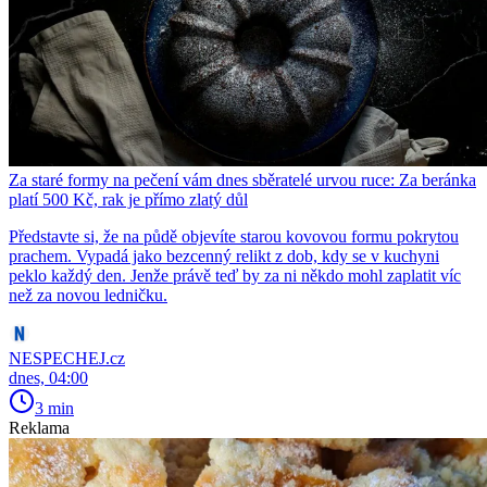
Za staré formy na pečení vám dnes sběratelé urvou ruce: Za beránka
platí 500 Kč, rak je přímo zlatý důl
Představte si, že na půdě objevíte starou kovovou formu pokrytou
prachem. Vypadá jako bezcenný relikt z dob, kdy se v kuchyni
peklo každý den. Jenže právě teď by za ni někdo mohl zaplatit víc
než za novou ledničku.
NESPECHEJ.cz
dnes, 04:00
3 min
Reklama