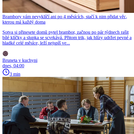
Brambory vám nevyklíčí ani po 4 měsících, stačí k nim přidat věc,
kterou má každý doma
Sotva si přinesete domů pytel brambor, začnou po pár týdnech rašit
bílé klíčky a slupka se scvrkává. Přitom trik, jak hlízy udržet pevné a
hladké celé měsíce, leží nejspíš ve...
Bruneta v kuchyni
dnes, 04:00
3 min