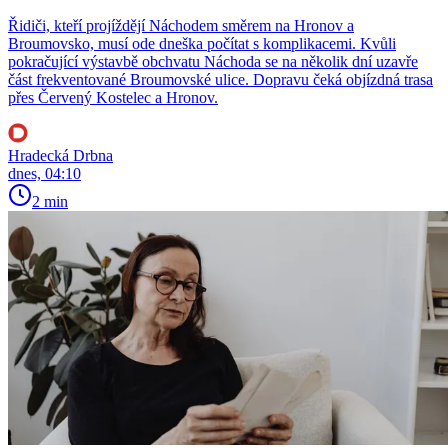
Řidiči, kteří projíždějí Náchodem směrem na Hronov a
Broumovsko, musí ode dneška počítat s komplikacemi. Kvůli
pokračující výstavbě obchvatu Náchoda se na několik dní uzavře
část frekventované Broumovské ulice. Dopravu čeká objízdná trasa
přes Červený Kostelec a Hronov.
Hradecká Drbna
dnes, 04:10
2 min