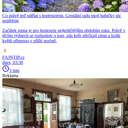
Co právě teď udělat s hortenziemi. Geniální radu mojí babičky nic
nepřebije
Začátek srpna je pro hortenzie nejkritičtějším obdobím roku. Právě v
těchto týdnech se rozhoduje o tom, zda keře přečkají zimu a kolik
květů přinesou v příští sezóně.
FAJNTIP.cz
dnes, 03:30
3 min
Reklama