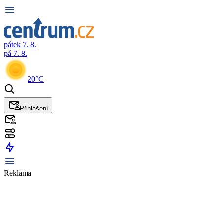
pátek 7. 8.
pá 7. 8.
20°C
Přihlášení
Reklama