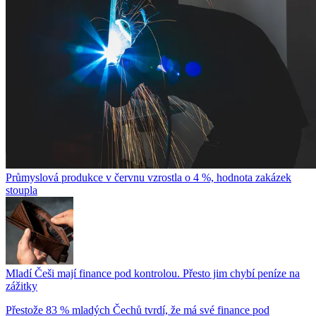
Průmyslová produkce v červnu vzrostla o 4 %, hodnota zakázek
stoupla
Mladí Češi mají finance pod kontrolou. Přesto jim chybí peníze na
zážitky
Přestože 83 % mladých Čechů tvrdí, že má své finance pod