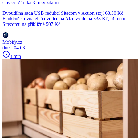
stovky. Záruka 3 roky zdarma
Dvoudílná sada USB redukcí Sitecom v Action stojí 68,30 Kč.
Funkčně srovnatelná dvojice na Alze vyjde na 338 Kč, přímo u
Sitecomu na přibližně 507 Kč.
Mobify.cz
dnes, 04:03
3 min