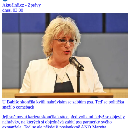
Aktuálně.cz - Zprávy
dnes, 03:30
U Babiše skončila kvůli nahrávkám se zabitím psa. Teď se politička
snaží o comeback
Její sněmovní kariéra skončila krátce před volbami, když se objevily
nahrávky, na kterých si objednává zabití psa partnerky svého
exmanžela. Teď se ale někdejší poslankyně ANO Margita