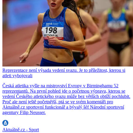
Reprezentace není výsada vedení svazu. Je to příležitost, kterou si
atleti vybojovali
Česká atletika vyšle na mistrovství Evropy v Birminghamu 52
reprezentantů. Na první pohled jde o početnou výpravu, kterou se
vedení Českého atletického svazu může bez větších obtíží pochlubit.
Proč ale není ještě početnější, ptá se ve svém komentáři pro
Aktuálně.cz sportovní funkcionář a bývalý šéf Národní sportovní
agentury Filip Neusser.
Aktuálně.cz - Sport