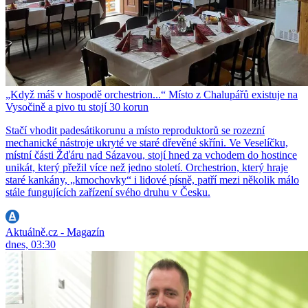
„Když máš v hospodě orchestrion...“ Místo z Chalupářů existuje na
Vysočině a pivo tu stojí 30 korun
Stačí vhodit padesátikorunu a místo reproduktorů se rozezní
mechanické nástroje ukryté ve staré dřevěné skříni. Ve Veselíčku,
místní části Žďáru nad Sázavou, stojí hned za vchodem do hostince
unikát, který přežil více než jedno století. Orchestrion, který hraje
staré kankány, „kmochovky“ i lidové písně, patří mezi několik málo
stále fungujících zařízení svého druhu v Česku.
Aktuálně.cz - Magazín
dnes, 03:30