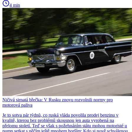
4 min
Ničivá sirnatá břečka: V Rusku znovu rozvolnili normy pro
motorová paliva
Je to sotva pár týdnů, co ruská vláda povolila prodej benzinu v
kvalitě, kterou bez problémů skousnou jen auta vyrobená na
přelomu století. Teď se však s požehnáním státu mohou motoristé u
pump setkat s něčím ještě mnohem horším: Kdo si nově schválenou