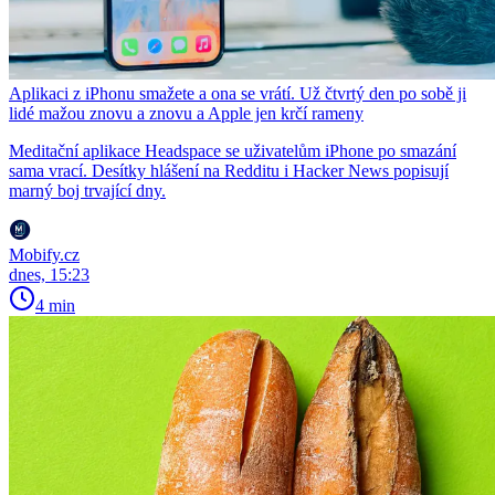
Aplikaci z iPhonu smažete a ona se vrátí. Už čtvrtý den po sobě ji
lidé mažou znovu a znovu a Apple jen krčí rameny
Meditační aplikace Headspace se uživatelům iPhone po smazání
sama vrací. Desítky hlášení na Redditu i Hacker News popisují
marný boj trvající dny.
Mobify.cz
dnes, 15:23
4 min