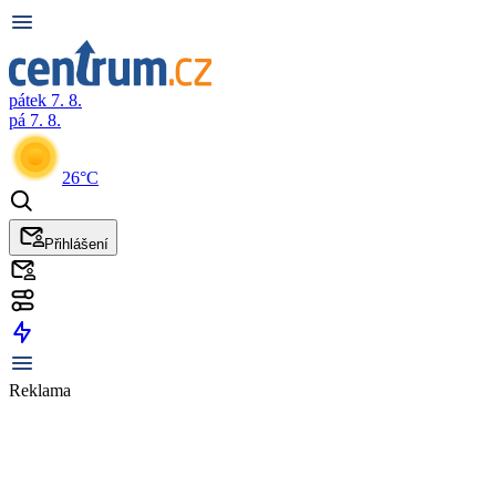
pátek 7. 8.
pá 7. 8.
26°C
Přihlášení
Reklama