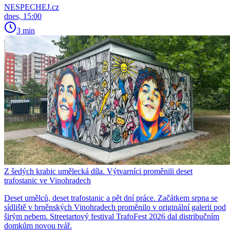
NESPECHEJ.cz
dnes, 15:00
3 min
Z šedých krabic umělecká díla. Výtvarníci proměnili deset
trafostanic ve Vinohradech
Deset umělců, deset trafostanic a pět dní práce. Začátkem srpna se
sídliště v brněnských Vinohradech proměnilo v originální galerii pod
širým nebem. Streetartový festival TrafoFest 2026 dal distribučním
domkům novou tvář.