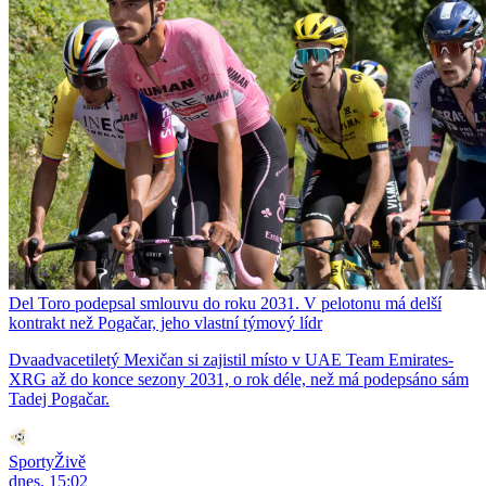
Del Toro podepsal smlouvu do roku 2031. V pelotonu má delší
kontrakt než Pogačar, jeho vlastní týmový lídr
Dvaadvacetiletý Mexičan si zajistil místo v UAE Team Emirates-
XRG až do konce sezony 2031, o rok déle, než má podepsáno sám
Tadej Pogačar.
SportyŽivě
dnes, 15:02