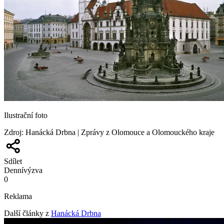
Ilustrační foto
Zdroj
:
Hanácká Drbna | Zprávy z Olomouce a Olomouckého kraje
Sdílet
Denní
výzva
0
Reklama
Další články z
Hanácká Drbna