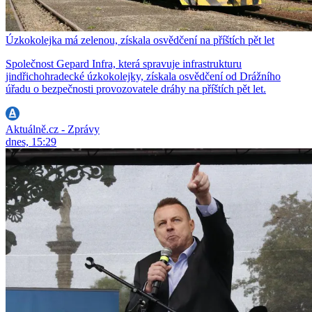
Úzkokolejka má zelenou, získala osvědčení na příštích pět let
Společnost Gepard Infra, která spravuje infrastrukturu
jindřichohradecké úzkokolejky, získala osvědčení od Drážního
úřadu o bezpečnosti provozovatele dráhy na příštích pět let.
Aktuálně.cz - Zprávy
dnes, 15:29