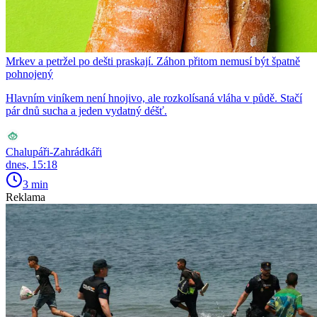
Mrkev a petržel po dešti praskají. Záhon přitom nemusí být špatně
pohnojený
Hlavním viníkem není hnojivo, ale rozkolísaná vláha v půdě. Stačí
pár dnů sucha a jeden vydatný déšť.
Chalupáři-Zahrádkáři
dnes, 15:18
3 min
Reklama