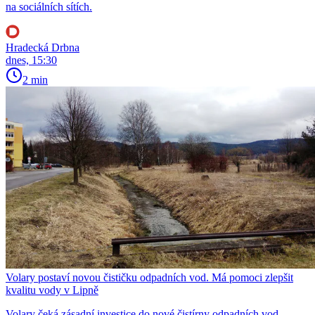
na sociálních sítích.
Hradecká Drbna
dnes, 15:30
2 min
Volary postaví novou čističku odpadních vod. Má pomoci zlepšit
kvalitu vody v Lipně
Volary čeká zásadní investice do nové čistírny odpadních vod.