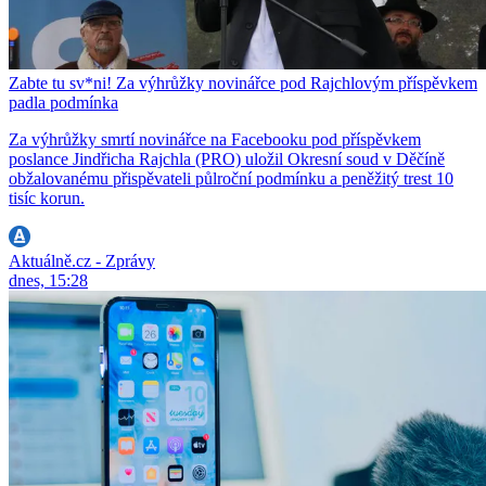
Zabte tu sv*ni! Za výhrůžky novinářce pod Rajchlovým příspěvkem
padla podmínka
Za výhrůžky smrtí novinářce na Facebooku pod příspěvkem
poslance Jindřicha Rajchla (PRO) uložil Okresní soud v Děčíně
obžalovanému přispěvateli půlroční podmínku a peněžitý trest 10
tisíc korun.
Aktuálně.cz - Zprávy
dnes, 15:28