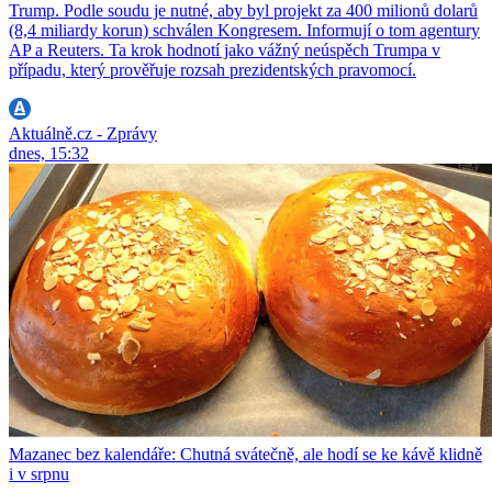
Trump. Podle soudu je nutné, aby byl projekt za 400 milionů dolarů
(8,4 miliardy korun) schválen Kongresem. Informují o tom agentury
AP a Reuters. Ta krok hodnotí jako vážný neúspěch Trumpa v
případu, který prověřuje rozsah prezidentských pravomocí.
Aktuálně.cz - Zprávy
dnes, 15:32
Mazanec bez kalendáře: Chutná svátečně, ale hodí se ke kávě klidně
i v srpnu