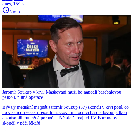
dnes, 15:13
3 min
Jaromír Soukup v krvi: Maskovaní muži ho napadli basebalovou
pálkou, nutná operace
Bývalý mediální magnát Jaromír Soukup (57) skončil v krvi poté, co
ho ve středu večer přepadli maskovaní útočníci basebalovou pálkou
a způsobili mu tržná poranění. Někdejší majitel TV Barrandov
skončil v péči lékařů.