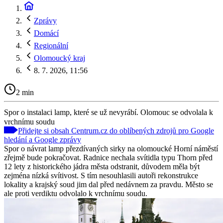
Zprávy
Domácí
Regionální
Olomoucký kraj
8. 7. 2026, 11:56
2 min
Spor o instalaci lamp, které se už nevyrábí. Olomouc se odvolala k
vrchnímu soudu
Přidejte si obsah Centrum.cz do oblíbených zdrojů pro Google
hledání a Google zprávy
Spor o návrat lamp přezdívaných sirky na olomoucké Horní náměstí
zřejmě bude pokračovat. Radnice nechala svítidla typu Thorn před
12 lety z historického jádra města odstranit, důvodem měla být
zejména nízká svítivost. S tím nesouhlasili autoři rekonstrukce
lokality a krajský soud jim dal před nedávnem za pravdu. Město se
ale proti verdiktu odvolalo k vrchnímu soudu.