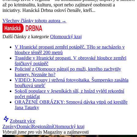
až po kriminalitu, kulturu, sport nebo zajímavé osobnosti a
iniciativy. Hanácká Drbna osloví čtenáře, kteří...
Všechny články tohoto autora →
Další články z kategorie
Olomoucký kraj
V Hranické propasti zemřel potápěč. Tělo se nacházelo v
hloubce téměř 200 metrů
Tragédie v Hranické propasti. V obrovské hloubce zemřel
špičkový potápěč
Policisté z Olomouce pátrají po muži, kterého zachytily
kamery. Neznáte ho?
VIDEO: Kroupy i stržená fotovoltaika. Šumpersko zasáhla
bouřková smršť
Sokolí populace v Jeseníkách sílí, z hnízd vylétl rekordní
počet mláďat
ORAŽENÉ OBRÁZKY: Srpnová dávka vtipů od kreslíře
Jana Tatarky
Zobrazit více
Zprávy
Domácí
Regionální
Olomoucký kraj
Vybrali jsme pro vás
Magazíny a zajímavosti