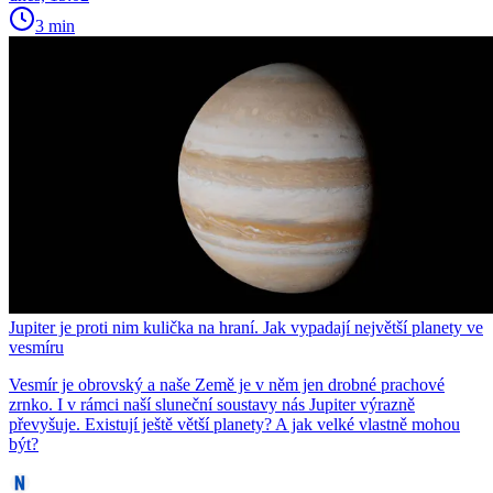
3 min
Jupiter je proti nim kulička na hraní. Jak vypadají největší planety ve
vesmíru
Vesmír je obrovský a naše Země je v něm jen drobné prachové
zrnko. I v rámci naší sluneční soustavy nás Jupiter výrazně
převyšuje. Existují ještě větší planety? A jak velké vlastně mohou
být?