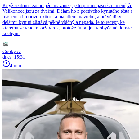
Když se doma začne péct mazanec, je to pro mě jasné znamení, že
Velikonoce jsou za dveřmi. Dělám ho z poctivého kynutého těsta s
máslem, citronovou kůrou a mandlemi navrchu, a právě díky
delšímu kynutí zůstává pěkně vláčný a nepadá. Je to recept, ke
kterému se vracím každý rok, protože funguje i v obyčejné domácí
kuchyni.
Cooky.cz
dnes, 15:31
4 min