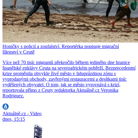
Honičky s policií a zoufalství. Reportérka popisuje migrační
šílenství v Ceutě
Více než 70 tisíc migrantů překročilo během jediného dne hranice
španělské enklávy Ceuta na severoafrickém pobřeží. Bezprecedentní
krize proměnila obvykle živé město v liduprázdnou zónu s
vyprodanými obchody, zavřenými restauracemi a desítkami tisíc
vyděšených obyvatel. O tom, jak se město vyrovnává s krizí,
reportovala přímo z Ceuty redaktorka Aktuálně.cz Veronika
Rodriguez.
Aktuálně.cz - Video
dnes, 15:15