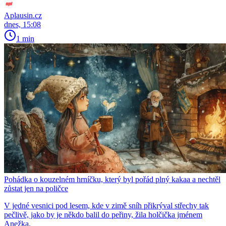
Aplausin.cz
dnes, 15:08
1 min
Pohádka o kouzelném hrníčku, který byl pořád plný kakaa a nechtěl
zůstat jen na poličce
V jedné vesnici pod lesem, kde v zimě sníh přikrýval střechy tak
pečlivě, jako by je někdo balil do peřiny, žila holčička jménem
Anežka.