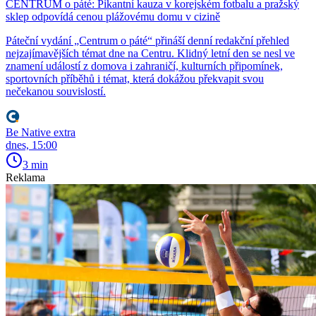
CENTRUM o páté: Pikantní kauza v korejském fotbalu a pražský
sklep odpovídá cenou plážovému domu v cizině
Páteční vydání „Centrum o páté“ přináší denní redakční přehled
nejzajímavějších témat dne na Centru. Klidný letní den se nesl ve
znamení událostí z domova i zahraničí, kulturních připomínek,
sportovních příběhů i témat, která dokážou překvapit svou
nečekanou souvislostí.
Be Native extra
dnes, 15:00
3 min
Reklama