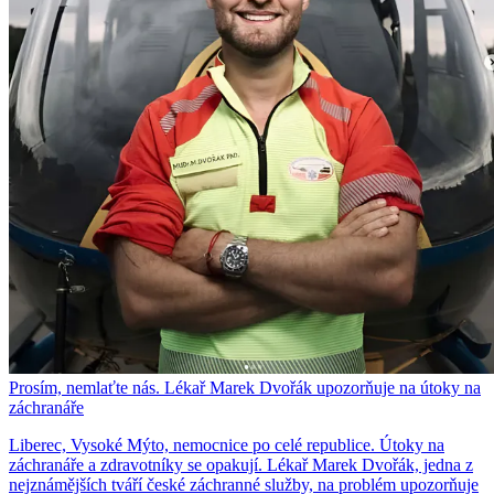
Prosím, nemlaťte nás. Lékař Marek Dvořák upozorňuje na útoky na
záchranáře
Liberec, Vysoké Mýto, nemocnice po celé republice. Útoky na
záchranáře a zdravotníky se opakují. Lékař Marek Dvořák, jedna z
nejznámějších tváří české záchranné služby, na problém upozorňuje