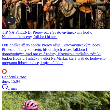
TIP NA VÍKEND: Přerov ožije Svatovavřineckými hody.
Nabídnou koncerty, folklor i historii
Ode dneška až do neděle Přerov ožije Svatovavřineckými hody.
Přinesou tři dny koncertů, historických oslav, folkloru i
doprovodných akcí pro celé rodiny. Novinkou letošního ročníku
budou Hody u Trafačky v ulici Na Marku, které vrátí do hodového
programu lidové tradice, kroje a folklor.
Hanácká Drbna
dnes, 15:04
1 min