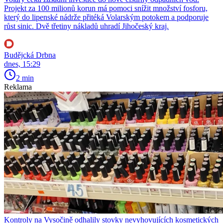
Projekt za 100 milionů korun má pomoci snížit množství fosforu,
který do lipenské nádrže přitéká Volarským potokem a podporuje
růst sinic. Dvě třetiny nákladů uhradí Jihočeský kraj.
Budějcká Drbna
dnes, 15:29
2 min
Reklama
Kontroly na Vysočině odhalily stovky nevyhovujících kosmetických