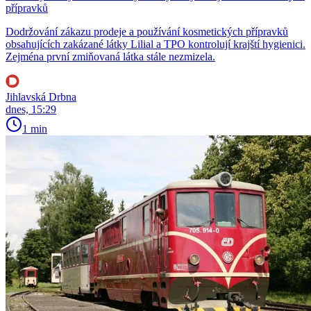
přípravků
Dodržování zákazu prodeje a používání kosmetických přípravků
obsahujících zakázané látky Lilial a TPO kontrolují krajští hygienici.
Zejména první zmiňovaná látka stále nezmizela.
Jihlavská Drbna
dnes, 15:29
1 min