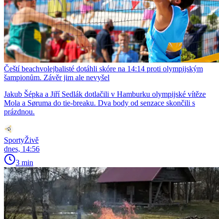
Čeští beachvolejbalisté dotáhli skóre na 14:14 proti olympijským
šampionům. Závěr jim ale nevyšel
Jakub Šépka a Jiří Sedlák dotlačili v Hamburku olympijské vítěze
Mola a Søruma do tie-breaku. Dva body od senzace skončili s
prázdnou.
SportyŽivě
dnes, 14:56
3 min