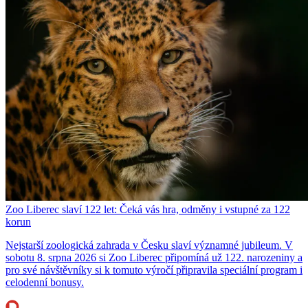
Zoo Liberec slaví 122 let: Čeká vás hra, odměny i vstupné za 122
korun
Nejstarší zoologická zahrada v Česku slaví významné jubileum. V
sobotu 8. srpna 2026 si Zoo Liberec připomíná už 122. narozeniny a
pro své návštěvníky si k tomuto výročí připravila speciální program i
celodenní bonusy.