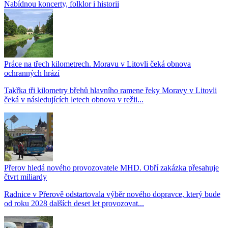
Nabídnou koncerty, folklor i historii
Práce na třech kilometrech. Moravu v Litovli čeká obnova
ochranných hrází
Takřka tři kilometry břehů hlavního ramene řeky Moravy v Litovli
čeká v následujících letech obnova v režii...
Přerov hledá nového provozovatele MHD. Obří zakázka přesahuje
čtvrt miliardy
Radnice v Přerově odstartovala výběr nového dopravce, který bude
od roku 2028 dalších deset let provozovat...