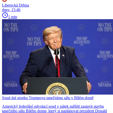
Liberecká Drbna
dnes, 15:46
1 min
Soud dal stopku Trumpovu tanečnímu sálu v Bílém domě
Americký federální odvolací soud v pátek nařídil zastavit stavbu
tanečního sálu Bílého domu, který si naplánoval prezident Donald