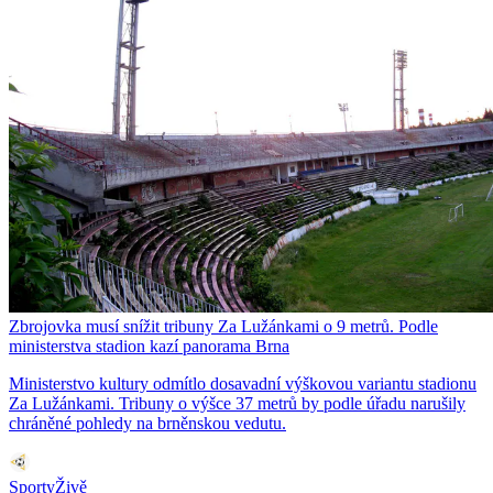
Zbrojovka musí snížit tribuny Za Lužánkami o 9 metrů. Podle
ministerstva stadion kazí panorama Brna
Ministerstvo kultury odmítlo dosavadní výškovou variantu stadionu
Za Lužánkami. Tribuny o výšce 37 metrů by podle úřadu narušily
chráněné pohledy na brněnskou vedutu.
SportyŽivě