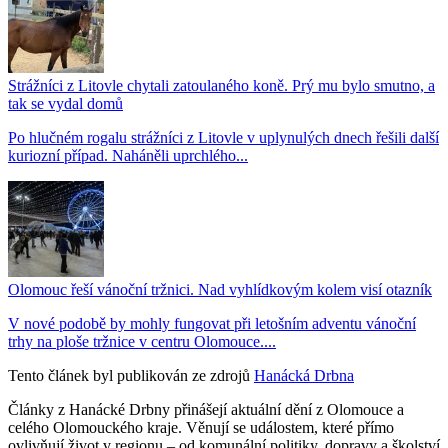
Strážníci z Litovle chytali zatoulaného koně. Prý mu bylo smutno, a
tak se vydal domů
Po hlučném rogalu strážníci z Litovle v uplynulých dnech řešili další
kuriozní případ. Naháněli uprchlého...
Olomouc řeší vánoční tržnici. Nad vyhlídkovým kolem visí otazník
V nové podobě by mohly fungovat při letošním adventu vánoční
trhy na ploše tržnice v centru Olomouce....
Tento článek byl publikován ze zdrojů
Hanácká Drbna
Články z Hanácké Drbny přinášejí aktuální dění z Olomouce a
celého Olomouckého kraje. Věnují se událostem, které přímo
ovlivňují život v regionu – od komunální politiky, dopravy a školství