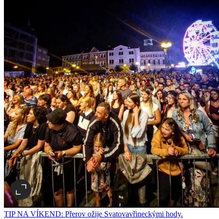
TIP NA VÍKEND: Přerov ožije Svatovavřineckými hody.