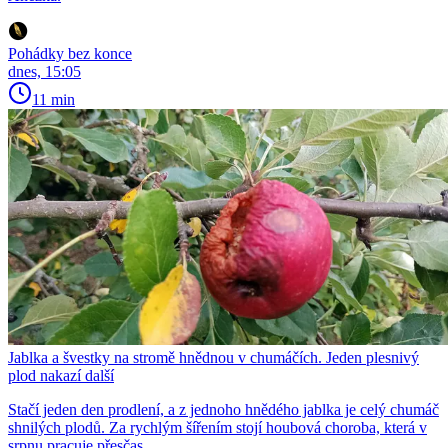
Pohádky bez konce
dnes, 15:05
11 min
Jablka a švestky na stromě hnědnou v chumáčích. Jeden plesnivý
plod nakazí další
Stačí jeden den prodlení, a z jednoho hnědého jablka je celý chumáč
shnilých plodů. Za rychlým šířením stojí houbová choroba, která v
srpnu pracuje přesčas.