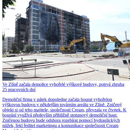
Ve Zlíně začala demolice vyhořelé výškové budovy, potrvá zhruba
25 pracovních dní
Demoliční firma v pátek dopoledne začala bourat vyhořelou
výškovou budovu v někdejším továrním areálu ve Zlíně. Zničený
objekt si od jeho majitele, společnosti Cream, převzala ve čtvrtek. K
bourání využívá především přibližně stotunový demoliční bagr.
Zničenou budovu bude odshora rozebírat pomocí hydraulických
nůžek, řekl ředitel marketingu a komunikace společnosti Cream