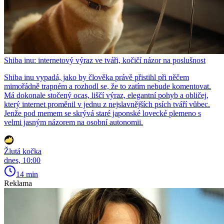
Shiba inu: internetový výraz ve tváři, kočičí názor na poslušnost
Shiba inu vypadá, jako by člověka právě přistihl při něčem
mimořádně trapném a rozhodl se, že to zatím nebude komentovat.
Má dokonale stočený ocas, liščí výraz, elegantní pohyb a obličej,
který internet proměnil v jednu z nejslavnějších psích tváří vůbec.
Jenže pod memem se skrývá staré japonské lovecké plemeno s
velmi jasným názorem na osobní autonomii.
Žlutá kočka
dnes, 10:00
14 min
Reklama