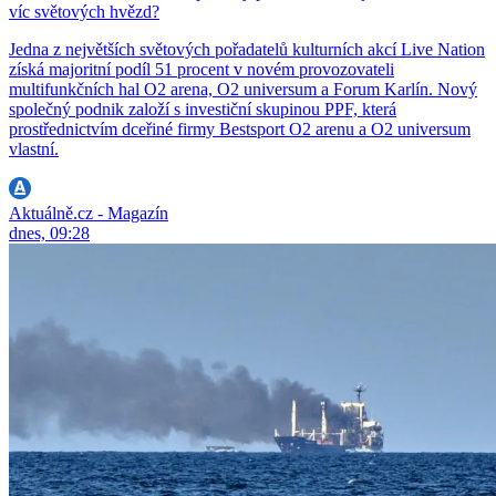
víc světových hvězd?
Jedna z největších světových pořadatelů kulturních akcí Live Nation
získá majoritní podíl 51 procent v novém provozovateli
multifunkčních hal O2 arena, O2 universum a Forum Karlín. Nový
společný podnik založí s investiční skupinou PPF, která
prostřednictvím dceřiné firmy Bestsport O2 arenu a O2 universum
vlastní.
Aktuálně.cz - Magazín
dnes, 09:28