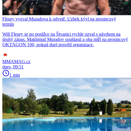
Fleury vyzval Muradova k odvetě. Uzbek kývl na prosincový
termín
Will Fleury se po porážce na Štvanici rychle ozval s návrhem na
druhý zápas. Makhmud Muradov souhlasil a oba míří na prosincový
OKTAGON 100, pokud duel posvětí organizace.
MMAMAG.cz
dnes, 09:51
1 min