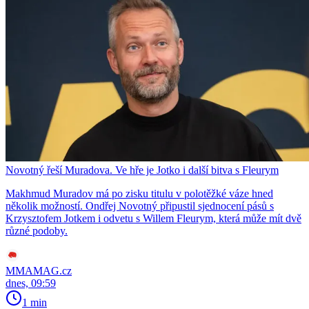
Novotný řeší Muradova. Ve hře je Jotko i další bitva s Fleurym
Makhmud Muradov má po zisku titulu v polotěžké váze hned
několik možností. Ondřej Novotný připustil sjednocení pásů s
Krzysztofem Jotkem i odvetu s Willem Fleurym, která může mít dvě
různé podoby.
MMAMAG.cz
dnes, 09:59
1 min