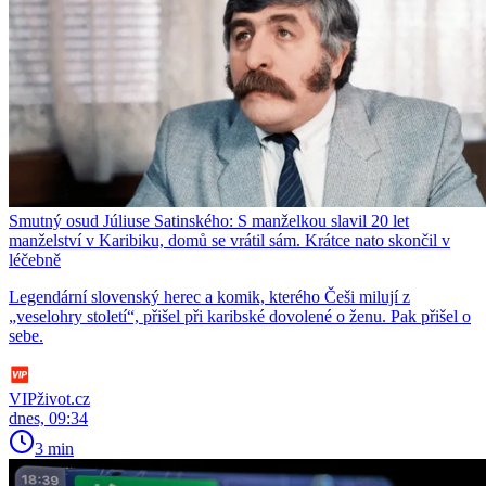
Smutný osud Júliuse Satinského: S manželkou slavil 20 let
manželství v Karibiku, domů se vrátil sám. Krátce nato skončil v
léčebně
Legendární slovenský herec a komik, kterého Češi milují z
„veselohry století“, přišel při karibské dovolené o ženu. Pak přišel o
sebe.
VIPživot.cz
dnes, 09:34
3 min