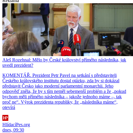
Reklama
Aleš Rozehnal: Mělo by České království přímého následníka, jak
uvedl prezident?
KOMENTÁŘ. Prezident Petr Pavel na setkání s představiteli
Českého královského institutu dostal otázku, zda by si dokázal
představit Česko jako moderní parlamentní monarchii. Jeho
odpověď zněla, že by s tím neměl sebemenší problém a že „pokud
bychom měli přímého následníka – jakože jednoho máme –, tak
proč ne“. Výrok prezidenta republiky, že „následníka máme“,
otevírá
HlídacíPes.org
dnes, 09:30