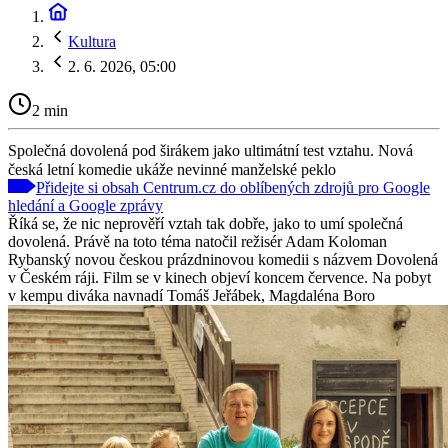
Kultura
2. 6. 2026, 05:00
2 min
Společná dovolená pod širákem jako ultimátní test vztahu. Nová
česká letní komedie ukáže nevinné manželské peklo
Přidejte si obsah Centrum.cz do oblíbených zdrojů pro Google
hledání a Google zprávy
Říká se, že nic neprověří vztah tak dobře, jako to umí společná
dovolená. Právě na toto téma natočil režisér Adam Koloman
Rybanský novou českou prázdninovou komedii s názvem Dovolená
v Českém ráji. Film se v kinech objeví koncem července. Na pobyt
v kempu diváka navnadí Tomáš Jeřábek, Magdaléna Boro