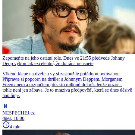
Zapomeňte na jeho ostatní role. Dnes ve 21:55 předvede Johnny
Depp výkon tak excelentní, že do rána neusnete
Víkend klepe na dveře a vy si zasloužíte pořádnou podívanou.
Připravte si popcorn na thriller s Johnnym Deppem, Morganem
Freemanem a rozpočtem přes sto milionů dolarů. Jenže pozor –
tohle není jen zábava. Je to mrazivá předpověď, která se dnes děsivě
naplňuje.
NESPECHEJ.cz
dnes, 10:00
4 min