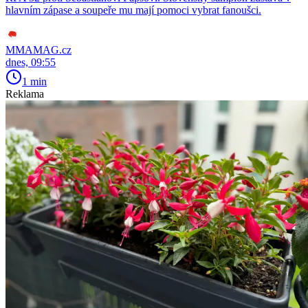
hlavním zápase a soupeře mu mají pomoci vybrat fanoušci.
MMAMAG.cz
dnes, 09:55
1 min
Reklama