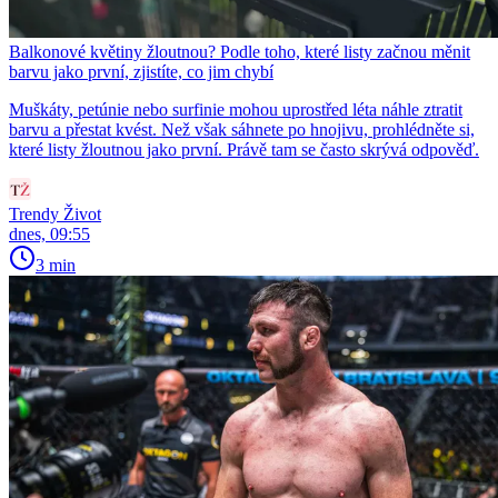
Balkonové květiny žloutnou? Podle toho, které listy začnou měnit
barvu jako první, zjistíte, co jim chybí
Muškáty, petúnie nebo surfinie mohou uprostřed léta náhle ztratit
barvu a přestat kvést. Než však sáhnete po hnojivu, prohlédněte si,
které listy žloutnou jako první. Právě tam se často skrývá odpověď.
Trendy Život
dnes, 09:55
3 min