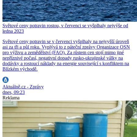
Světové ceny potravin rostou, v červenci se vyšplhaly nejvýše od
ledna 2023
Světové ceny potravin se v červenci vyšplhaly na nejvyšší úroveň
asi za tři a půl roku. Vyplývá to z páteční zprávy Organizace OSN
pro výživu a zemědělství (FAO). Za růstem cen stojí mimo jiné
nepříznivé počasí, negativní dopady rusko-ukrajinské války na
dodávky a rostoucí náklady na energie související s konfliktem na
Blízkém východě.
Aktuálně.cz - Zprávy
dnes, 09:23
Reklama