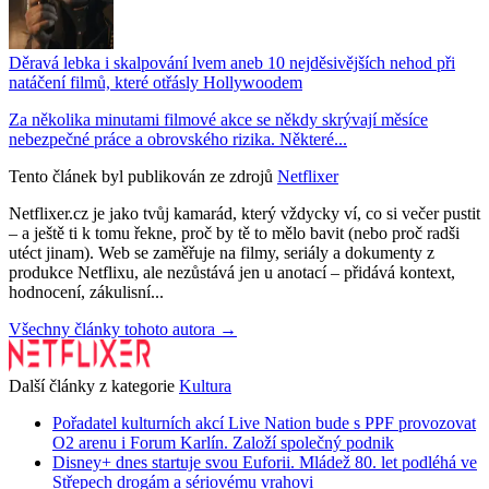
Děravá lebka i skalpování lvem aneb 10 nejděsivějších nehod při
natáčení filmů, které otřásly Hollywoodem
Za několika minutami filmové akce se někdy skrývají měsíce
nebezpečné práce a obrovského rizika. Některé...
Tento článek byl publikován ze zdrojů
Netflixer
Netflixer.cz je jako tvůj kamarád, který vždycky ví, co si večer pustit
– a ještě ti k tomu řekne, proč by tě to mělo bavit (nebo proč radši
utéct jinam). Web se zaměřuje na filmy, seriály a dokumenty z
produkce Netflixu, ale nezůstává jen u anotací – přidává kontext,
hodnocení, zákulisní...
Všechny články tohoto autora →
Další články z kategorie
Kultura
Pořadatel kulturních akcí Live Nation bude s PPF provozovat
O2 arenu i Forum Karlín. Založí společný podnik
Disney+ dnes startuje svou Euforii. Mládež 80. let podléhá ve
Střepech drogám a sériovému vrahovi