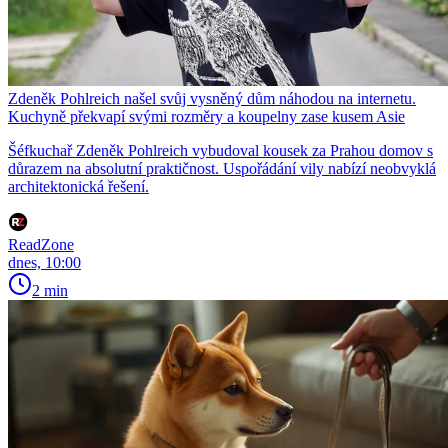
Zdeněk Pohlreich našel svůj vysněný dům náhodou na internetu.
Kuchyně překvapí svými rozměry a koupelny zase kusem Asie
Šéfkuchař Zdeněk Pohlreich vybudoval kousek za Prahou domov s
důrazem na absolutní praktičnost. Uspořádání vily nabízí neobvyklá
architektonická řešení.
ReadZone
dnes, 10:00
2 min