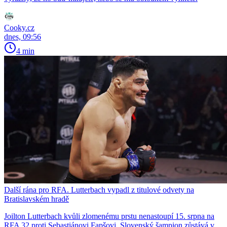
Cooky.cz
dnes, 09:56
4 min
Další rána pro RFA. Lutterbach vypadl z titulové odvety na
Bratislavském hradě
Joilton Lutterbach kvůli zlomenému prstu nenastoupí 15. srpna na
RFA 32 proti Sebastiánovi Fapšovi. Slovenský šampion zůstává v