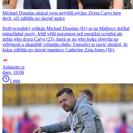
Michael Douglas ukázal svou největší pýchu: Dcera Carys bere
dech, oči zdědila po slavné matce
Hollywoodský velikán Michael Douglas (81) se na Mallorce dočkal
mimořádné pocty. Ještě větší pozornost než prestižní ocenění ale
strhla jeho dcera Carys (23), která se po jeho boku objevila na
veřejnosti a okamžitě vzbudila obdiv. Fanoušci se navíc shodují, že
krásu zdědila po slavné mamince Catherine Zeta-Jones (56).
Aplausin.cz
dnes, 10:06
1 min