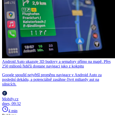
Android Auto ukazuje 3D budovy a semafory přímo na mapě. Přes
250 milionů řidičů dostane navigaci jako z kokpitu
Google spouští největší proměnu navigace v Android Auto za
poslední dekádu, a potenciálně zasáhne čtvrt miliardy aut na
silnicích.
Mobify.cz
dnes, 09:32
4 min