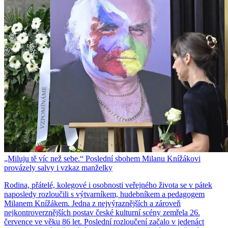
„Miluju tě víc než sebe.“ Poslední sbohem Milanu Knížákovi
provázely salvy i vzkaz manželky
Rodina, přátelé, kolegové i osobnosti veřejného života se v pátek
naposledy rozloučili s výtvarníkem, hudebníkem a pedagogem
Milanem Knížákem. Jedna z nejvýraznějších a zároveň
nejkontroverznějších postav české kulturní scény zemřela 26.
července ve věku 86 let. Poslední rozloučení začalo v jedenáct