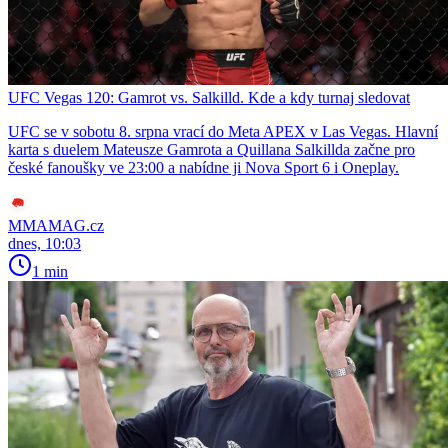
UFC Vegas 120: Gamrot vs. Salkilld. Kde a kdy turnaj sledovat
UFC se v sobotu 8. srpna vrací do Meta APEX v Las Vegas. Hlavní
karta s duelem Mateusze Gamrota a Quillana Salkillda začne pro
české fanoušky ve 23:00 a nabídne ji Nova Sport 6 i Oneplay.
MMAMAG.cz
dnes, 10:03
1 min