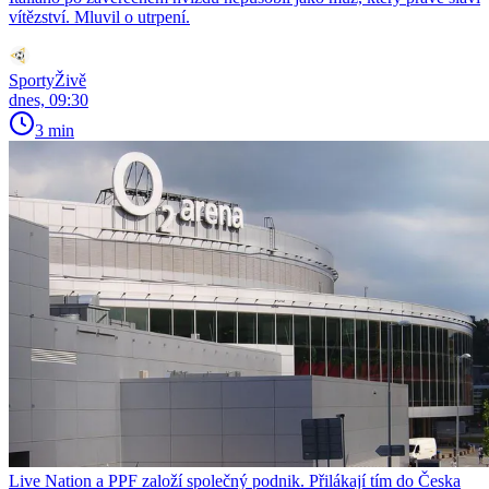
vítězství. Mluvil o utrpení.
SportyŽivě
dnes, 09:30
3 min
Live Nation a PPF založí společný podnik. Přilákají tím do Česka