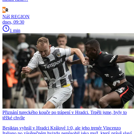
Náš REGION
dnes, 09:30
1 min
Přiznání tureckého kouče po trápení v Hradci. Trpěli jsme, byly to
těžké chvíle
Beşiktaş vyhrál v Hradci Králové 1:0, ale jeho trenér Vincenzo
Italiano po závěrečném hvizdu nepůsobil jako muž, který právě slaví