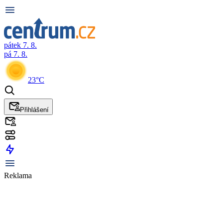
pátek 7. 8.
pá 7. 8.
23°C
Přihlášení
Reklama