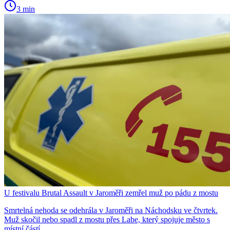
3 min
U festivalu Brutal Assault v Jaroměři zemřel muž po pádu z mostu
Smrtelná nehoda se odehrála v Jaroměři na Náchodsku ve čtvrtek.
Muž skočil nebo spadl z mostu přes Labe, který spojuje město s
místní částí…