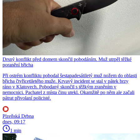
Drsný konflikt před domem skončil pobodáním. Muž utrpěl těžké
poranění břicha
Při ostrém konfliktu pobodal šestapadesátiletý muž nožem do oblasti
břicha čtyřicetiletého muže. Krvavý incident se stal v pátek brzy
ráno v Klatovech. Pobodaný skončil s těžkým zraněním v
nemocnici. Pachatel z místa činu utekl. Okamžitě po něm ale začali
pátrat přivolaní policisté.
Plzeňská Drbna
dnes, 09:17
1 min