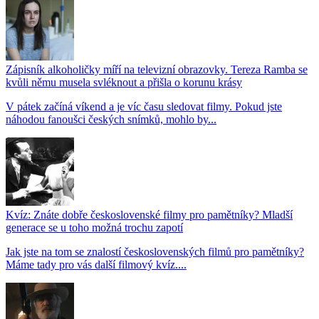
Zápisník alkoholičky míří na televizní obrazovky. Tereza Ramba se
kvůli němu musela svléknout a přišla o korunu krásy
V pátek začíná víkend a je víc času sledovat filmy. Pokud jste
náhodou fanoušci českých snímků, mohlo by...
Kvíz: Znáte dobře československé filmy pro pamětníky? Mladší
generace se u toho možná trochu zapotí
Jak jste na tom se znalostí československých filmů pro pamětníky?
Máme tady pro vás další filmový kvíz....