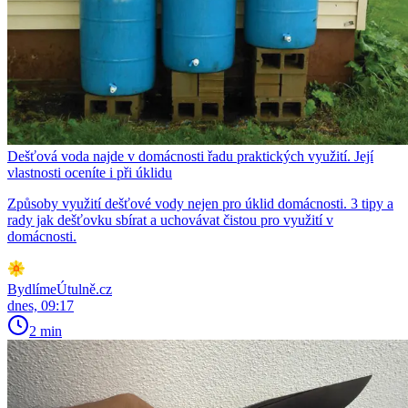
Dešťová voda najde v domácnosti řadu praktických využití. Její
vlastnosti oceníte i při úklidu
Způsoby využití dešťové vody nejen pro úklid domácnosti. 3 tipy a
rady jak dešťovku sbírat a uchovávat čistou pro využití v
domácnosti.
BydlímeÚtulně.cz
dnes, 09:17
2 min