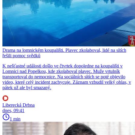
Drama na lomnickém koupališti. Plavec zkolaboval, lidé na sítích
řešili pomoc svědků
K nešťastné události došlo ve čtvrtek dopoledne na koupališti v
Lomnici nad Popelkou, kde zkolaboval plavec. Muže vrtulník
transportoval do nemocnice. Na sociálních sítích se poté objevilo
video, které celý incident zachycuje. Záznam vzbudil velký ohlas, v
pátek už ale byl smazaný.
Liberecká Drbna
dnes, 09:41
1 min