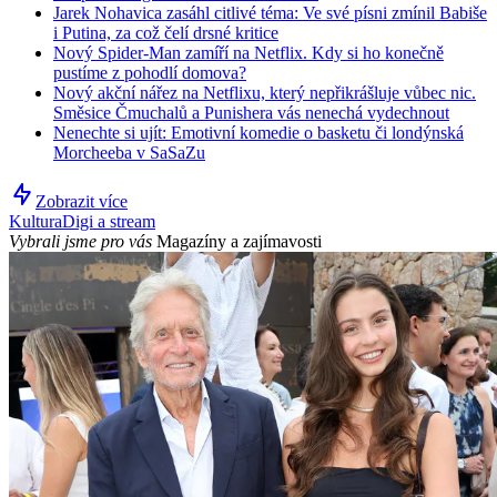
Jarek Nohavica zasáhl citlivé téma: Ve své písni zmínil Babiše
i Putina, za což čelí drsné kritice
Nový Spider-Man zamíří na Netflix. Kdy si ho konečně
pustíme z pohodlí domova?
Nový akční nářez na Netflixu, který nepřikrášluje vůbec nic.
Směsice Čmuchalů a Punishera vás nenechá vydechnout
Nenechte si ujít: Emotivní komedie o basketu či londýnská
Morcheeba v SaSaZu
Zobrazit více
Kultura
Digi a stream
Vybrali jsme pro vás
Magazíny a zajímavosti