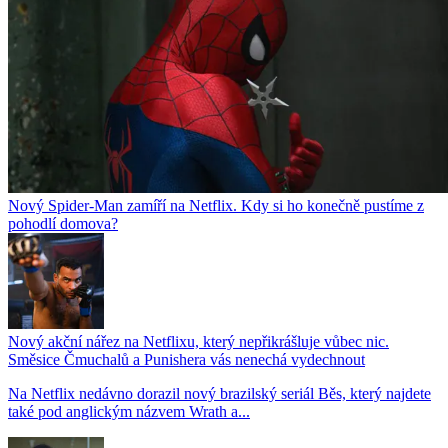
Nový Spider-Man zamíří na Netflix. Kdy si ho konečně pustíme z
pohodlí domova?
Nový akční nářez na Netflixu, který nepřikrášluje vůbec nic.
Směsice Čmuchalů a Punishera vás nenechá vydechnout
Na Netflix nedávno dorazil nový brazilský seriál Běs, který najdete
také pod anglickým názvem Wrath a...