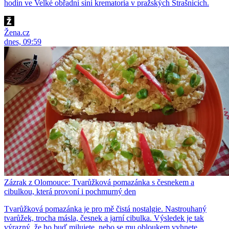
hodin ve Velké obřadní síni krematoria v pražských Strašnicích.
Žena.cz
dnes, 09:59
Zázrak z Olomouce: Tvarůžková pomazánka s česnekem a
cibulkou, která provoní i pochmurný den
Tvarůžková pomazánka je pro mě čistá nostalgie. Nastrouhaný
tvarůžek, trocha másla, česnek a jarní cibulka. Výsledek je tak
výrazný, že ho buď milujete, nebo se mu obloukem vyhnete.