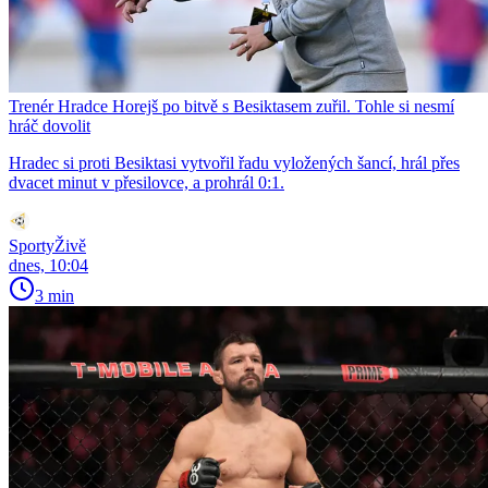
Trenér Hradce Horejš po bitvě s Besiktasem zuřil. Tohle si nesmí
hráč dovolit
Hradec si proti Besiktasi vytvořil řadu vyložených šancí, hrál přes
dvacet minut v přesilovce, a prohrál 0:1.
SportyŽivě
dnes, 10:04
3 min