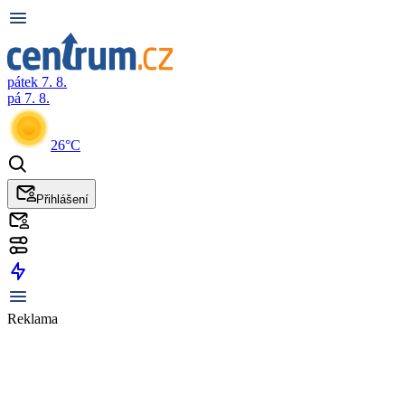
pátek 7. 8.
pá 7. 8.
26°C
Přihlášení
Reklama