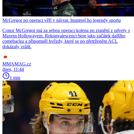
McGregor po operaci věří v návrat. Inspirují ho legendy sportu
Conor McGregor má za sebou operaci kolena po zranění z odvety s
Maxem Hollowayem. Rekonvalescenci bere jako začátek dalšího
comebacku a připomněl hvězdy, které se po přetrženém ACL
dokázaly vrátit.
MMAMAG.cz
dnes, 11:44
1 min