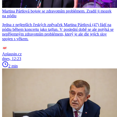
Martina Pártlová bojuje se zdravotním problémem. Zradil ji mozek
na pódiu
Jedna z nejlepších českých zpěvaček Martina Pártlová (47) řádí na
pódiu během koncertu jako tajfun. V poslední době se ale potýká se
nepříjemným zdravotním problémem, který je ale dle jejích slov
spojen s věkem.
Aplausin.cz
dnes, 12:23
2 min