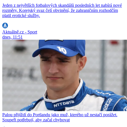
Jeden z největších fotbalových skandálů posledních let nabírá nové
rozměry. Korejský svaz čelí obvinění, že zahraničním rozhodčím
platil erotické služby.
Aktuálně.cz - Sport
dnes, 11:51
Palou přijíždí do Portlandu jako muž, kterého už nestačí porážet.
Soupeři potřebují, aby začal chybovat