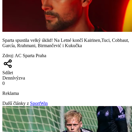
Sparta spustila velký úklid! Na Letné končí Kairinen,Tuci, Cobbaut,
García, Rrahmani, Birmančević i Kukučka
Zdroj
:
AC Sparta Praha
Sdílet
Denní
výzva
0
Reklama
Další články z
SportWin