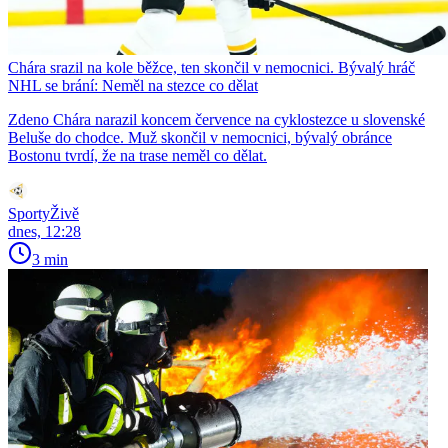
Chára srazil na kole běžce, ten skončil v nemocnici. Bývalý hráč
NHL se brání: Neměl na stezce co dělat
Zdeno Chára narazil koncem července na cyklostezce u slovenské
Beluše do chodce. Muž skončil v nemocnici, bývalý obránce
Bostonu tvrdí, že na trase neměl co dělat.
SportyŽivě
dnes, 12:28
3 min