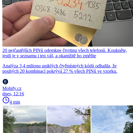
20 nejčastějších PINů odemkne čtvrtinu všech telefonů. Koukněte,
jestli je v seznamu i ten váš, a okamžitě ho změňte
Analýza 3,4 milionu uniklých čtyřmístných kódů odhalila, že
pouhých 20 kombinací pokrývá 27 % všech PINů ve vzorku.
Mobify.cz
dnes, 12:16
4 min