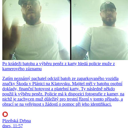
Po krádeži batohu a výběru peněz z karty hledá policie muže z
kamerového záznamu
Zatím neznámý pachatel odcizil batoh ze zaparkovaného vozidla
značky Škoda v Plánici na Klatovsku. Majitel měl v batohu osobní
doklady, finanční hotovost a platební karty. Ty následně někdo
použil k výběru peněz. Policie má k dispozici fotografie z kamer, na
nichž je zachycen muž důležitý pro trestní řízení v tomto případu, a
obrací se na veřejnost s žádostí o pomoc při jeho identifikaci.
Plzeňská Drbna
dnes, 11:57