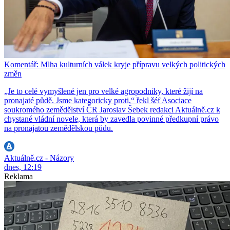
Komentář: Mlha kulturních válek kryje přípravu velkých politických
změn
„Je to celé vymyšlené jen pro velké agropodniky, které žijí na
pronajaté půdě. Jsme kategoricky proti,“ řekl šéf Asociace
soukromého zemědělství ČR Jaroslav Šebek redakci Aktuálně.cz k
chystané vládní novele, která by zavedla povinné předkupní právo
na pronajatou zemědělskou půdu.
Aktuálně.cz - Názory
dnes, 12:19
Reklama