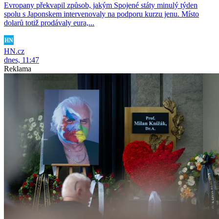
Evropany překvapil způsob, jakým Spojené státy minulý týden
spolu s Japonskem intervenovaly na podporu kurzu jenu. Místo
dolarů totiž prodávaly eura,...
HN.cz
dnes, 11:47
Reklama