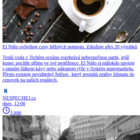
El Niño ovlivňuje ceny běžných potravin. Zdražuje přes 20 výrobků
Teplá voda v Tichém oceánu rozehrává nebezpečnou partii, jejíž
konec pocítíte přímo ve své peněžence. El Niño si málokdo spojuje
s ranním šálkem kávy nebo nákupem rýže v českém supermarketu.
Přesto existuje neviditelný řetězec, který promítá změny klimatu do
cenovek na našich regálech.
NESPECHEJ.cz
dnes, 12:00
3 min