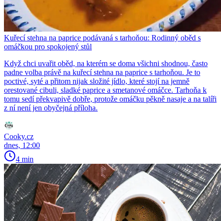
Kuřecí stehna na paprice podávaná s tarhoňou: Rodinný oběd s
omáčkou pro spokojený stůl
Když chci uvařit oběd, na kterém se doma všichni shodnou, často
padne volba právě na kuřecí stehna na paprice s tarhoňou. Je to
poctivé, syté a přitom nijak složité jídlo, které stojí na jemně
orestované cibuli, sladké paprice a smetanové omáčce. Tarhoňa k
tomu sedí překvapivě dobře, protože omáčku pěkně nasaje a na talíři
z ní není jen obyčejná příloha.
Cooky.cz
dnes, 12:00
4 min