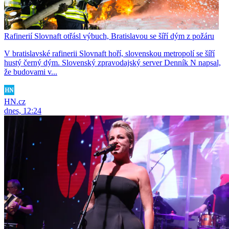
Rafinerií Slovnaft otřásl výbuch, Bratislavou se šíří dým z požáru
V bratislavské rafinerii Slovnaft hoří, slovenskou metropolí se šíří
hustý černý dým. Slovenský zpravodajský server Denník N napsal,
že budovami v...
HN.cz
dnes, 12:24