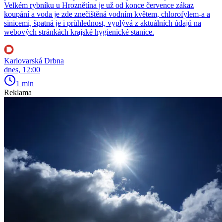
Velkém rybníku u Hroznětína je už od konce července zákaz
koupání a voda je zde znečištěná vodním květem, chlorofylem-a a
sinicemi, špatná je i průhlednost, vyplývá z aktuálních údajů na
webových stránkách krajské hygienické stanice.
Karlovarská Drbna
dnes, 12:00
1 min
Reklama