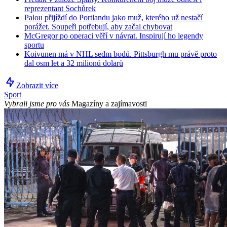
reprezentant Sochůrek
Palou přijíždí do Portlandu jako muž, kterého už nestačí
porážet. Soupeři potřebují, aby začal chybovat
McGregor po operaci věří v návrat. Inspirují ho legendy
sportu
Koivunen má v NHL sedm bodů. Pittsburgh mu právě proto
dal osm let a 32 milionů dolarů
Zobrazit více
Sport
Vybrali jsme pro vás
Magazíny a zajímavosti