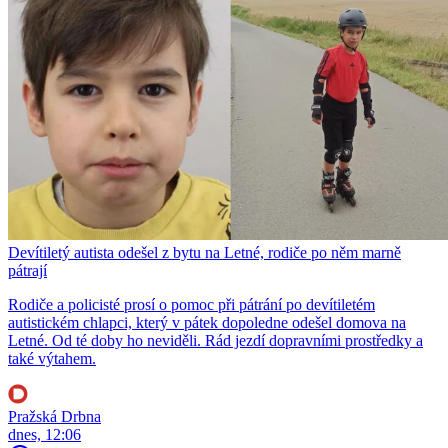
Devítiletý autista odešel z bytu na Letné, rodiče po něm marně
pátrají
Rodiče a policisté prosí o pomoc při pátrání po devítiletém
autistickém chlapci, který v pátek dopoledne odešel domova na
Letné. Od té doby ho neviděli. Rád jezdí dopravními prostředky a
také výtahem.
Pražská Drbna
dnes, 12:06