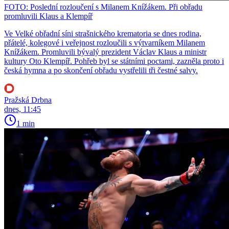
FOTO: Poslední rozloučení s Milanem Knížákem. Při obřadu
promluvili Klaus a Klempíř
Ve Velké obřadní síni strašnického krematoria se dnes rodina,
přátelé, kolegové i veřejnost rozloučili s výtvarníkem Milanem
Knížákem. Promluvili bývalý prezident Václav Klaus a ministr
kultury Oto Klempíř. Pohřeb byl se státními poctami, zazněla proto i
česká hymna a po skončení obřadu vystřelili tři čestné salvy.
Pražská Drbna
dnes, 11:45
1 min