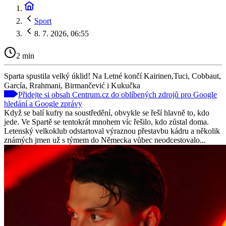
Sport
8. 7. 2026, 06:55
2 min
Sparta spustila velký úklid! Na Letné končí Kairinen,Tuci, Cobbaut,
García, Rrahmani, Birmančević i Kukučka
Přidejte si obsah Centrum.cz do oblíbených zdrojů pro Google
hledání a Google zprávy
Když se balí kufry na soustředění, obvykle se řeší hlavně to, kdo
jede. Ve Spartě se tentokrát mnohem víc řešilo, kdo zůstal doma.
Letenský velkoklub odstartoval výraznou přestavbu kádru a několik
známých jmen už s týmem do Německa vůbec neodcestovalo...