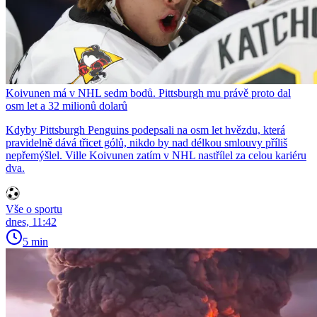
Koivunen má v NHL sedm bodů. Pittsburgh mu právě proto dal
osm let a 32 milionů dolarů
Kdyby Pittsburgh Penguins podepsali na osm let hvězdu, která
pravidelně dává třicet gólů, nikdo by nad délkou smlouvy příliš
nepřemýšlel. Ville Koivunen zatím v NHL nastřílel za celou kariéru
dva.
Vše o sportu
dnes, 11:42
5 min