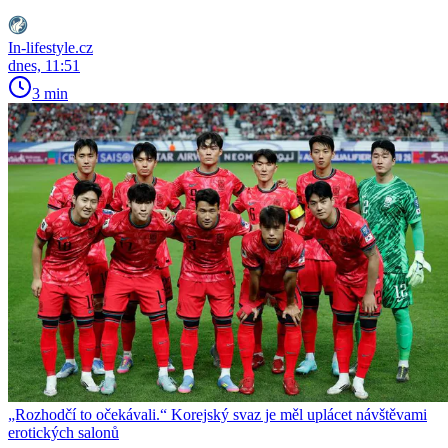
In-lifestyle.cz
dnes, 11:51
3 min
„Rozhodčí to očekávali.“ Korejský svaz je měl uplácet návštěvami
erotických salonů