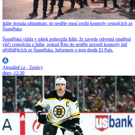
Itálie dostala ultimátum: do neděle musí zrušit kontroly cestujících ze
Španělska
Španělská vláda v pátek pohrozila Itálii, že zavede odvetná opatření
vůči cestujícím z Itálie, pokud Řím do neděle nezruší kontroly lidí
přijíždějících ze Španělska. Informuje o tom deník El País.
Aktuálně.cz - Zprávy
dnes, 12:30