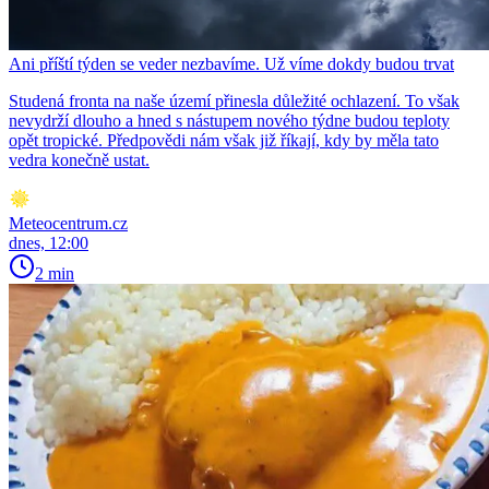
Ani příští týden se veder nezbavíme. Už víme dokdy budou trvat
Studená fronta na naše území přinesla důležité ochlazení. To však
nevydrží dlouho a hned s nástupem nového týdne budou teploty
opět tropické. Předpovědi nám však již říkají, kdy by měla tato
vedra konečně ustat.
Meteocentrum.cz
dnes, 12:00
2 min