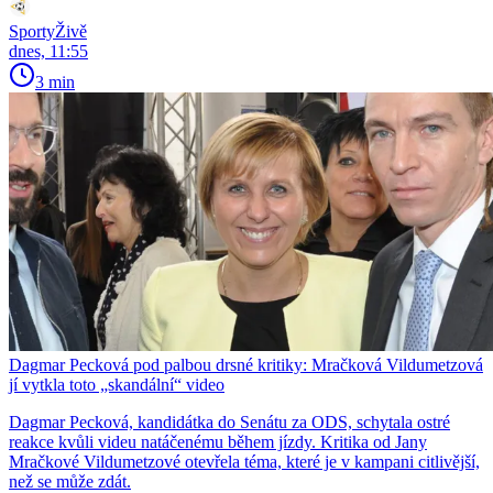
SportyŽivě
dnes, 11:55
3 min
Dagmar Pecková pod palbou drsné kritiky: Mračková Vildumetzová
jí vytkla toto „skandální“ video
Dagmar Pecková, kandidátka do Senátu za ODS, schytala ostré
reakce kvůli videu natáčenému během jízdy. Kritika od Jany
Mračkové Vildumetzové otevřela téma, které je v kampani citlivější,
než se může zdát.