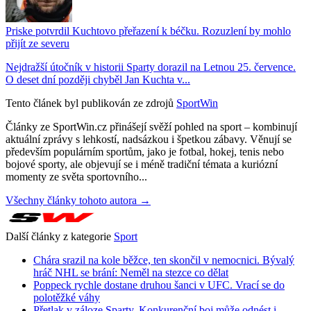
Priske potvrdil Kuchtovo přeřazení k béčku. Rozuzlení by mohlo
přijít ze severu
Nejdražší útočník v historii Sparty dorazil na Letnou 25. července.
O deset dní později chyběl Jan Kuchta v...
Tento článek byl publikován ze zdrojů
SportWin
Články ze SportWin.cz přinášejí svěží pohled na sport – kombinují
aktuální zprávy s lehkostí, nadsázkou i špetkou zábavy. Věnují se
především populárním sportům, jako je fotbal, hokej, tenis nebo
bojové sporty, ale objevují se i méně tradiční témata a kuriózní
momenty ze světa sportovního...
Všechny články tohoto autora →
Další články z kategorie
Sport
Chára srazil na kole běžce, ten skončil v nemocnici. Bývalý
hráč NHL se brání: Neměl na stezce co dělat
Poppeck rychle dostane druhou šanci v UFC. Vrací se do
polotěžké váhy
Přetlak v záloze Sparty. Konkurenční boj může odnést i