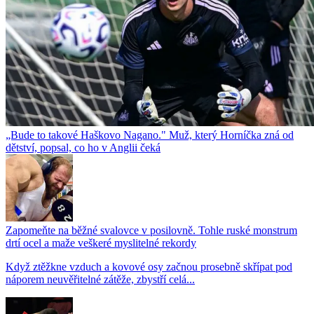
„Bude to takové Haškovo Nagano." Muž, který Horníčka zná od
dětství, popsal, co ho v Anglii čeká
Zapomeňte na běžné svalovce v posilovně. Tohle ruské monstrum
drtí ocel a maže veškeré myslitelné rekordy
Když ztěžkne vzduch a kovové osy začnou prosebně skřípat pod
náporem neuvěřitelné zátěže, zbystří celá...