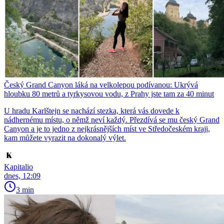
Český Grand Canyon láká na velkolepou podívanou: Ukrývá
hloubku 80 metrů a tyrkysovou vodu, z Prahy jste tam za 40 minut
U hradu Karlštejn se nachází stezka, která vás dovede k
nádhernému místu, o němž neví každý. Přezdívá se mu český Grand
Canyon a je to jedno z nejkrásnějších míst ve Středočeském kraji,
kam můžete vyrazit na dokonalý výlet.
Kapitalio
dnes, 12:09
3 min