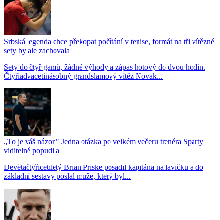
Srbská legenda chce překopat počítání v tenise, formát na tři vítězné
sety by ale zachovala
Sety do čtyř gamů, žádné výhody a zápas hotový do dvou hodin.
Čtyřiadvacetinásobný grandslamový vítěz Novak...
„To je váš názor." Jedna otázka po velkém večeru trenéra Sparty
viditelně popudila
Devětačtyřicetiletý Brian Priske posadil kapitána na lavičku a do
základní sestavy poslal muže, který byl...