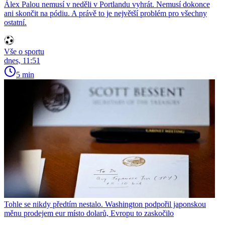
Álex Palou nemusí v neděli v Portlandu vyhrát. Nemusí dokonce
ani skončit na pódiu. A právě to je největší problém pro všechny
ostatní.
Vše o sportu
dnes, 11:51
5 min
Tohle se nikdy předtím nestalo. Washington podpořil japonskou
měnu prodejem eur místo dolarů, Evropu to zaskočilo