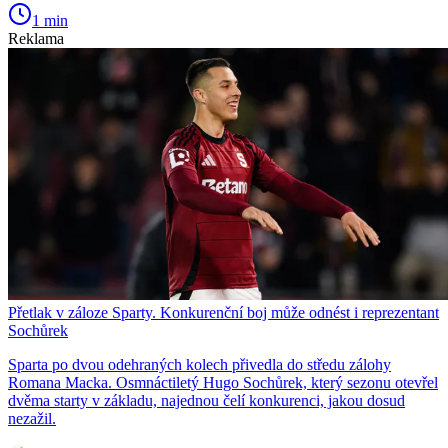
1 min
Reklama
Přetlak v záloze Sparty. Konkurenční boj může odnést i reprezentant
Sochůrek
Sparta po dvou odehraných kolech přivedla do středu zálohy
Romana Macka. Osmnáctiletý Hugo Sochůrek, který sezonu otevřel
dvěma starty v základu, najednou čelí konkurenci, jakou dosud
nezažil.