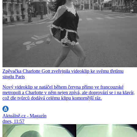
Zpěvačka Charlotte Gott zveřejnila videoklip ke svému třetímu
singlu Paris
Nový videoklip se natáčel během června přímo ve francouzské
metropoli a Charlotte v něm nejen zpívá, ale doprovází se i na klavír,
což dle tvůrců dodává celému klipu komornější ráz.
Aktuálně.cz - Magazín
dnes, 11:57