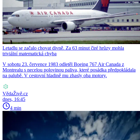
Letadlu se začalo chovat divně. Za 63 minut čiré hrůzy mohla
triviální matematická chyba
V sobotu 23. července 1983 odletěl Boeing 767 Air Canada z
Montrealu s necelou polovinou paliva, které posádka předpokládala
na palubě. V cestovní hladině mu zhasly oba motory.
VědaŽivě.cz
dnes, 16:45
4 min