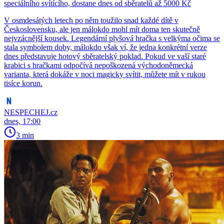
speciálního svítícího, dostane dnes od sběratelů až 5000 Kč
V osmdesátých letech po něm toužilo snad každé dítě v
Československu, ale jen málokdo mohl mít doma ten skutečně
nejvzácnější kousek. Legendární plyšová hračka s velkýma očima se
stala symbolem doby, málokdo však ví, že jedna konkrétní verze
dnes představuje hotový sběratelský poklad. Pokud ve vaší staré
krabici s hračkami odpočívá nepoškozená východoněmecká
varianta, která dokáže v noci magicky svítit, můžete mít v rukou
tisíce korun.
NESPECHEJ.cz
dnes, 17:00
3 min