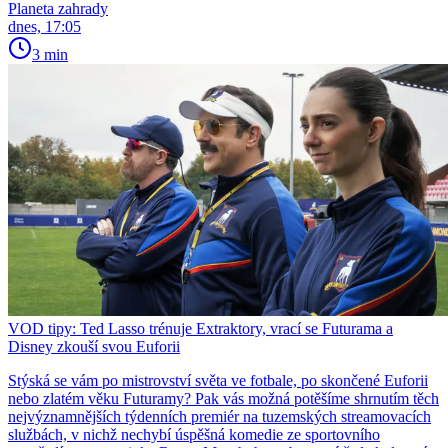
Planeta zahrady
dnes, 17:05
3 min
VOD tipy: Ted Lasso trénuje Extraktory, vrací se Futurama a
Disney zkouší svou Euforii
Stýská se vám po mistrovství světa ve fotbale, po skončené Euforii
nebo zlatém věku Futuramy? Pak vás možná potěšíme shrnutím těch
nejvýznamnějších týdenních premiér na tuzemských streamovacích
službách, v nichž nechybí úspěšná komedie ze sportovního