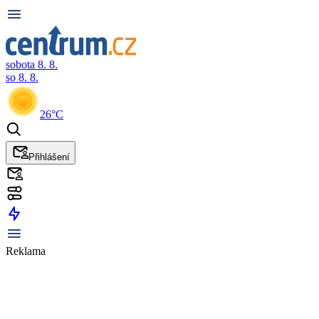
sobota 8. 8.
so 8. 8.
26°C
Přihlášení
Reklama