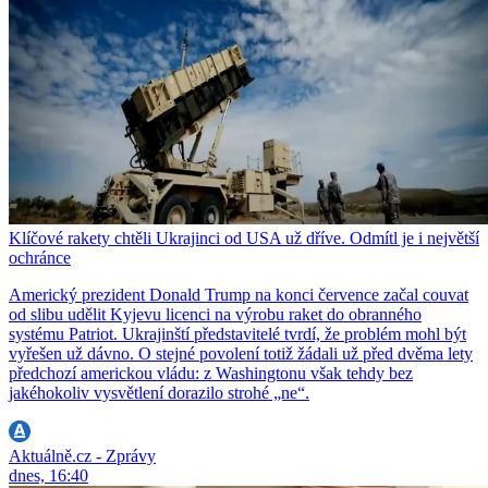
Klíčové rakety chtěli Ukrajinci od USA už dříve. Odmítl je i největší
ochránce
Americký prezident Donald Trump na konci července začal couvat
od slibu udělit Kyjevu licenci na výrobu raket do obranného
systému Patriot. Ukrajinští představitelé tvrdí, že problém mohl být
vyřešen už dávno. O stejné povolení totiž žádali už před dvěma lety
předchozí americkou vládu: z Washingtonu však tehdy bez
jakéhokoliv vysvětlení dorazilo strohé „ne“.
Aktuálně.cz - Zprávy
dnes, 16:40