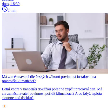
dnes, 16:30
2 min
Má zaměstnavatel dle českých zákonů povinnost instalovat na
pracovišti klimatizaci?
Letní vedra v kanceláři dokážou pořádně ztrpčit pracovní den. Má
ale zaměstnavatel povinnost pořídit klimatizaci? A co když teplota
stoupne nad třicítku?