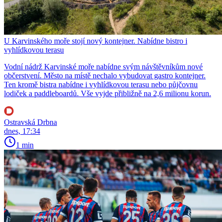
U Karvinského moře stojí nový kontejner. Nabídne bistro i
vyhlídkovou terasu
Vodní nádrž Karvinské moře nabídne svým návštěvníkům nové
občerstvení. Město na místě nechalo vybudovat gastro kontejner.
Ten kromě bistra nabídne i vyhlídkovou terasu nebo půjčovnu
lodiček a paddleboardů. Vše vyjde přibližně na 2,6 milionu korun.
Ostravská Drbna
dnes, 17:34
1 min