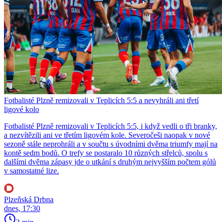
Fotbalisté Plzně remizovali v Teplicích 5:5 a nevyhráli ani třetí
ligové kolo
Fotbalisté Plzně remizovali v Teplicích 5:5, i když vedli o tři branky,
a nezvítězili ani ve třetím ligovém kole. Severočeši naopak v nové
sezoně stále neprohráli a v součtu s úvodními dvěma triumfy mají na
kontě sedm bodů. O trefy se postaralo 10 různých střelců, spolu s
dalšími dvěma zápasy jde o utkání s druhým nejvyšším počtem gólů
v samostatné lize.
Plzeňská Drbna
dnes, 17:30