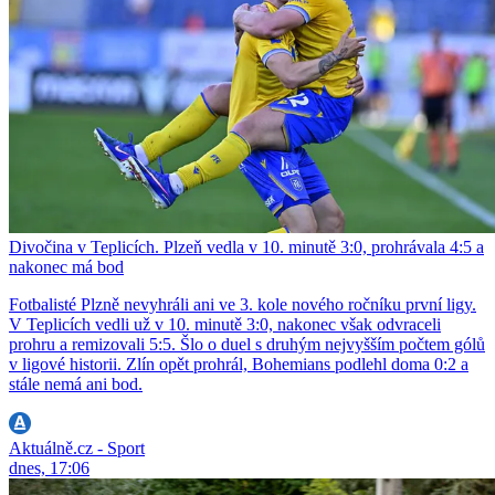
Divočina v Teplicích. Plzeň vedla v 10. minutě 3:0, prohrávala 4:5 a
nakonec má bod
Fotbalisté Plzně nevyhráli ani ve 3. kole nového ročníku první ligy.
V Teplicích vedli už v 10. minutě 3:0, nakonec však odvraceli
prohru a remizovali 5:5. Šlo o duel s druhým nejvyšším počtem gólů
v ligové historii. Zlín opět prohrál, Bohemians podlehl doma 0:2 a
stále nemá ani bod.
Aktuálně.cz - Sport
dnes, 17:06