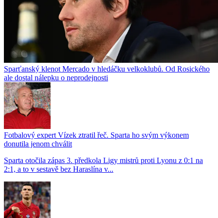
Sparťanský klenot Mercado v hledáčku velkoklubů. Od Rosického
ale dostal nálepku o neprodejnosti
Fotbalový expert Vízek ztratil řeč. Sparta ho svým výkonem
donutila jenom chválit
Sparta otočila zápas 3. předkola Ligy mistrů proti Lyonu z 0:1 na
2:1, a to v sestavě bez Haraslína v...