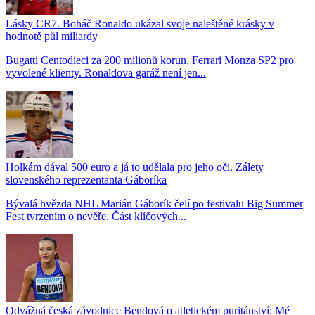
Lásky CR7. Boháč Ronaldo ukázal svoje naleštěné krásky v
hodnotě půl miliardy
Bugatti Centodieci za 200 milionů korun, Ferrari Monza SP2 pro
vyvolené klienty. Ronaldova garáž není jen...
Holkám dával 500 euro a já to udělala pro jeho oči. Zálety
slovenského reprezentanta Gáboríka
Bývalá hvězda NHL Marián Gáborík čelí po festivalu Big Summer
Fest tvrzením o nevěře. Část klíčových...
Odvážná česká závodnice Bendová o atletickém puritánství: Mé