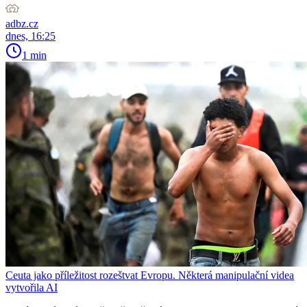
adbz.cz
dnes, 16:25
1 min
Ceuta jako příležitost rozeštvat Evropu. Některá manipulační videa
vytvořila AI