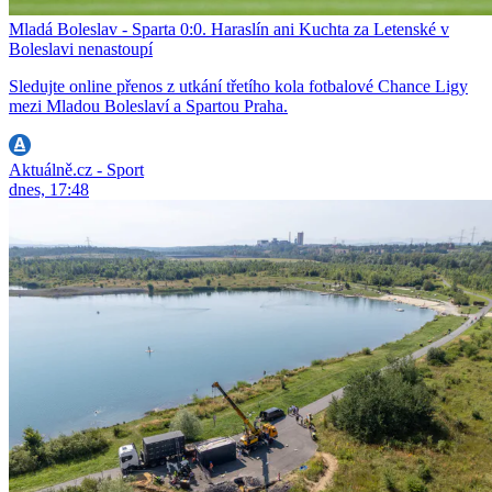
Mladá Boleslav - Sparta 0:0. Haraslín ani Kuchta za Letenské v
Boleslavi nenastoupí
Sledujte online přenos z utkání třetího kola fotbalové Chance Ligy
mezi Mladou Boleslaví a Spartou Praha.
Aktuálně.cz - Sport
dnes, 17:48