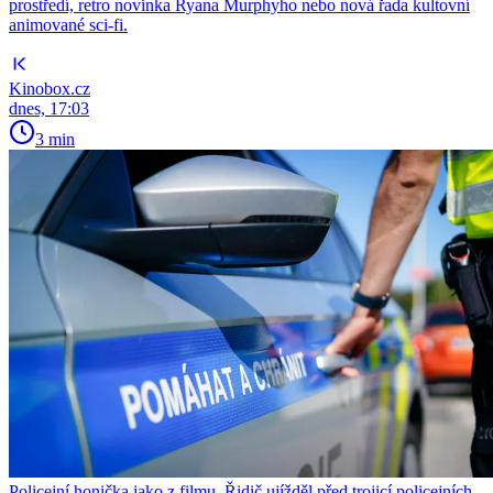
prostředí, retro novinka Ryana Murphyho nebo nová řada kultovní
animované sci-fi.
Kinobox.cz
dnes, 17:03
3 min
Policejní honička jako z filmu. Řidič ujížděl před trojicí policejních