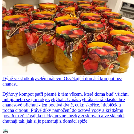
Dýně ve sladkokyselém nálevu: Osvěžující domácí kompot bez
ananasu
Dýňový kompot patří přesně k těm věcem, které doma buď všichni
milují, nebo se jim roky vyhýbali. U nás vyhrála stará klasika bez
ananasové příchuti - jen poctivá dýně, cukr, skořice, hřebíček a
trocha citronu. Právě díky namočení do octové vody a krátkému
povaření zůstávají kostičky pevné, hezky zesklovatí a ve sklenici
chutnají tak, jak si je pamatuji z domácí spíže.