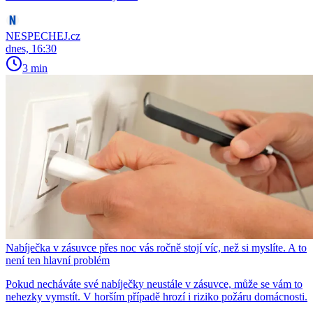
NESPECHEJ.cz
dnes, 16:30
3 min
Nabíječka v zásuvce přes noc vás ročně stojí víc, než si myslíte. A to
není ten hlavní problém
Pokud necháváte své nabíječky neustále v zásuvce, může se vám to
nehezky vymstít. V horším případě hrozí i riziko požáru domácnosti.