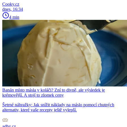
Cooky.cz
dnes, 16:34
4 min
Banán místo másla v koláči? Zní to divně, ale výsledek je
krémovější. A stojí to zlomek ceny
Šetrné náhražky: Jak snížit náklady na máslo pomocí chutných
alternativ, které vaše recepty ještě vylepší.
adbz.cz