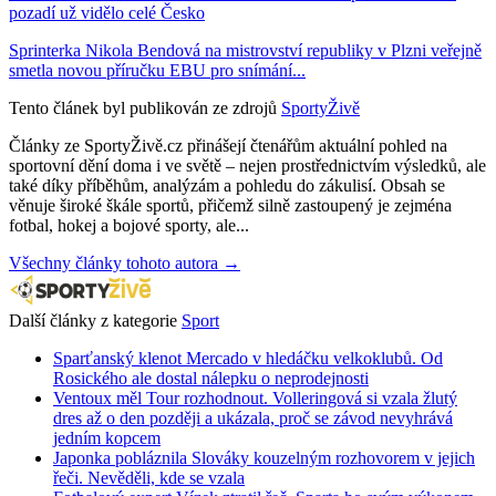
pozadí už vidělo celé Česko
Sprinterka Nikola Bendová na mistrovství republiky v Plzni veřejně
smetla novou příručku EBU pro snímání...
Tento článek byl publikován ze zdrojů
SportyŽivě
Články ze SportyŽivě.cz přinášejí čtenářům aktuální pohled na
sportovní dění doma i ve světě – nejen prostřednictvím výsledků, ale
také díky příběhům, analýzám a pohledu do zákulisí. Obsah se
věnuje široké škále sportů, přičemž silně zastoupený je zejména
fotbal, hokej a bojové sporty, ale...
Všechny články tohoto autora →
Další články z kategorie
Sport
Sparťanský klenot Mercado v hledáčku velkoklubů. Od
Rosického ale dostal nálepku o neprodejnosti
Ventoux měl Tour rozhodnout. Volleringová si vzala žlutý
dres až o den později a ukázala, proč se závod nevyhrává
jedním kopcem
Japonka pobláznila Slováky kouzelným rozhovorem v jejich
řeči. Nevěděli, kde se vzala