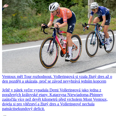
Ventoux měl Tour rozhodnout. Volleringová si vzala žlutý dres až o
den později a ukázala, proč se závod nevyhrává jedním kopcem
Ještě v pátek večer vypadala Demi Volleringová jako jedna z
poražených královské etapy. Katarzyna Niewiadoma-Phinney
zaútočila více než devět kilometrů před vrcholem Mont Ventoux,
dojela si pro vítězství a žlutý dres a Volleringové nechala
patnáctisekundový deficit.