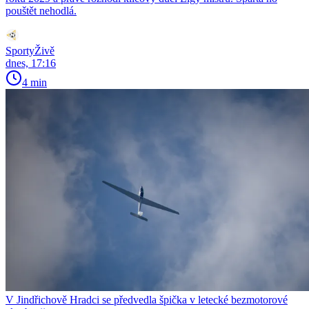
pouštět nehodlá.
SportyŽivě
dnes, 17:16
4 min
V Jindřichově Hradci se předvedla špička v letecké bezmotorové