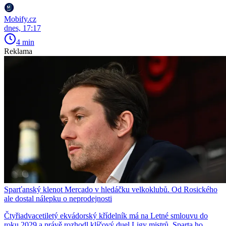
Mobify.cz
dnes, 17:17
4 min
Reklama
Sparťanský klenot Mercado v hledáčku velkoklubů. Od Rosického
ale dostal nálepku o neprodejnosti
Čtyřiadvacetiletý ekvádorský křídelník má na Letné smlouvu do
roku 2029 a právě rozhodl klíčový duel Ligy mistrů. Sparta ho