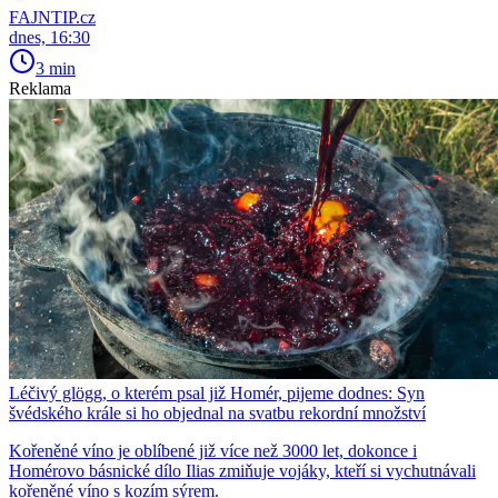
FAJNTIP.cz
dnes, 16:30
3 min
Reklama
Léčivý glögg, o kterém psal již Homér, pijeme dodnes: Syn
švédského krále si ho objednal na svatbu rekordní množství
Kořeněné víno je oblíbené již více než 3000 let, dokonce i
Homérovo básnické dílo Ilias zmiňuje vojáky, kteří si vychutnávali
kořeněné víno s kozím sýrem.