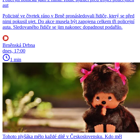
aut
Policisté ve čtvrtek ráno v Brně pronásledovali řidiče, který se před
nimi pokusil ujet. Do akce musela být zapojena celkem tři policejní
auta. Sledovaného řidiče se jim nakonec dopadnout podařilo.
Brněnská Drbna
dnes, 17:00
1 min
Tohoto plyšáka mělo každé dítě v Československu. Kdo měl