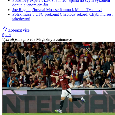
Fotbalový expert Vízek ztratil řeč. Sparta ho svým výkonem
donutila jenom chválit
Joe Rogan přirovnal Mosese Itaumu k Mikeu Tysonovi
Polák může v UFC překonat Chabibův rekord. Chybí mu šest
takedownů
Zobrazit více
Sport
Vybrali jsme pro vás
Magazíny a zajímavosti