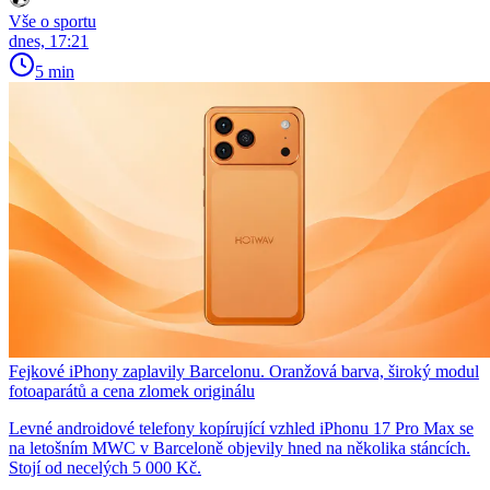
Vše o sportu
dnes, 17:21
5 min
Fejkové iPhony zaplavily Barcelonu. Oranžová barva, široký modul
fotoaparátů a cena zlomek originálu
Levné androidové telefony kopírující vzhled iPhonu 17 Pro Max se
na letošním MWC v Barceloně objevily hned na několika stáncích.
Stojí od necelých 5 000 Kč.