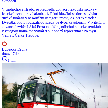
akrobacii
V Jindřichově Hradci se předvedla domácí i rakouská špička v
letecké bezmotorové akrobacii. Piloti kluzáků se dnes stovkám
diváků ukázali v nesoutěžní kategorii freestyle a při exhibicích.
Dvacítka pilotů soutěžila od středy ve dvou kategoriích. V kategorii
advanced zvítězil Aleš Ferra mladší z jindřichohradecké aeroklubu a
v kategorii unlimited vyhrál dlouhodobý reprezentant Přemysl
Vávra z České Třebové.
Budějcká Drbna
dnes, 17:14
1 min