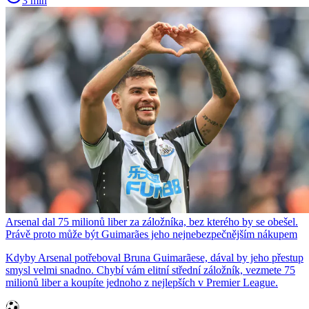
3 min
Arsenal dal 75 milionů liber za záložníka, bez kterého by se obešel.
Právě proto může být Guimarães jeho nejnebezpečnějším nákupem
Kdyby Arsenal potřeboval Bruna Guimarãese, dával by jeho přestup
smysl velmi snadno. Chybí vám elitní střední záložník, vezmete 75
milionů liber a koupíte jednoho z nejlepších v Premier League.