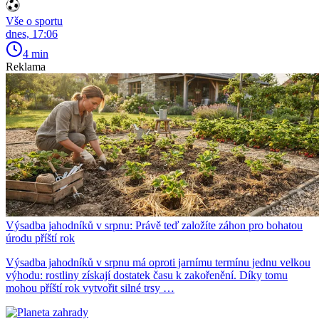
Vše o sportu
dnes, 17:06
4 min
Reklama
Výsadba jahodníků v srpnu: Právě teď založíte záhon pro bohatou
úrodu příští rok
Výsadba jahodníků v srpnu má oproti jarnímu termínu jednu velkou
výhodu: rostliny získají dostatek času k zakořenění. Díky tomu
mohou příští rok vytvořit silné trsy …