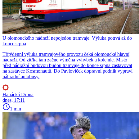
U olomouckého nádraží nepojedou tramvaje. Výluka potrvá až do
konce srpna
Třítýdenní výluka tramvajového provozu čeká olomoucké hlavní
nádraží. Od zítřka tam začne výměna výhybek a kolejnic. Místo
před nádražní budovou budou tramvaje do konce srpna zastavovat
na zastávce Kosmonautů. Do Pavloviček dopravní podnik vypraví
náhradní autobusy.
Hanácká Drbna
dnes, 17:11
1 min