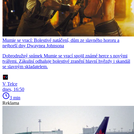
Mumie se vrací: Bolestivé natáčení, dům ze slavného hororu a
nejhorší dny Dwaynea Johnsona
Dobrodružný snímek Mumie se vrací spojil známé herce s novými
tvářemi. Zákulisí odhaluje bolestivé zranění hlavní hvězdy i skandál
se slavným skladatelem.
V Telce
dnes, 16:50
3 min
Reklama