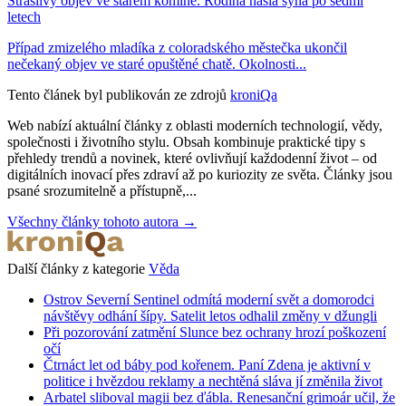
Strašlivý objev ve starém komíně. Rodina našla syna po sedmi
letech
Případ zmizelého mladíka z coloradského městečka ukončil
nečekaný objev ve staré opuštěné chatě. Okolnosti...
Tento článek byl publikován ze zdrojů
kroniQa
Web nabízí aktuální články z oblasti moderních technologií, vědy,
společnosti i životního stylu. Obsah kombinuje praktické tipy s
přehledy trendů a novinek, které ovlivňují každodenní život – od
digitálních inovací přes zdraví až po kuriozity ze světa. Články jsou
psané srozumitelně a přístupně,...
Všechny články tohoto autora →
Další články z kategorie
Věda
Ostrov Severní Sentinel odmítá moderní svět a domorodci
návštěvy odhání šípy. Satelit letos odhalil změny v džungli
Při pozorování zatmění Slunce bez ochrany hrozí poškození
očí
Čtrnáct let od báby pod kořenem. Paní Zdena je aktivní v
politice i hvězdou reklamy a nechtěná sláva jí změnila život
Arbatel sliboval magii bez ďábla. Renesanční grimoár učil, že