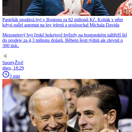
Pastrňák prodává byt v Bostonu za 82 milionů Kč. Kohák v něm
kdysi našel automat na lov jelenů a poslouchal Michala Davida
Mezonetový byt české hokejové hvězdy na bostonském nábřeží šel
do prodeje za 4,3 milionu dolarů. Během šesti týdnů ale zlevnil o
300 tisíc.
SportyŽivě
dnes, 18:29
3 min