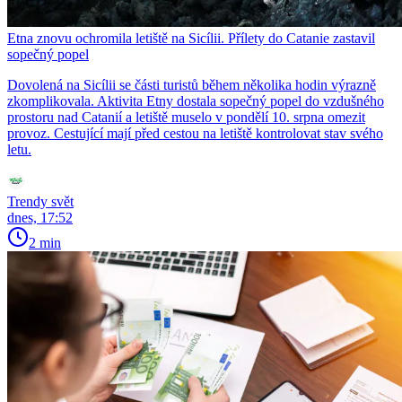
Etna znovu ochromila letiště na Sicílii. Přílety do Catanie zastavil
sopečný popel
Dovolená na Sicílii se části turistů během několika hodin výrazně
zkomplikovala. Aktivita Etny dostala sopečný popel do vzdušného
prostoru nad Catanií a letiště muselo v pondělí 10. srpna omezit
provoz. Cestující mají před cestou na letiště kontrolovat stav svého
letu.
Trendy svět
dnes, 17:52
2 min