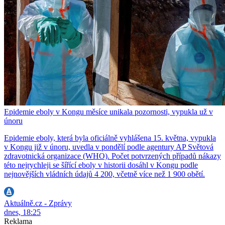
Epidemie eboly v Kongu měsíce unikala pozornosti, vypukla už v
únoru
Epidemie eboly, která byla oficiálně vyhlášena 15. května, vypukla
v Kongu již v únoru, uvedla v pondělí podle agentury AP Světová
zdravotnická organizace (WHO). Počet potvrzených případů nákazy
této nejrychleji se šířící eboly v historii dosáhl v Kongu podle
nejnovějších vládních údajů 4 200, včetně více než 1 900 obětí.
Aktuálně.cz - Zprávy
dnes, 18:25
Reklama