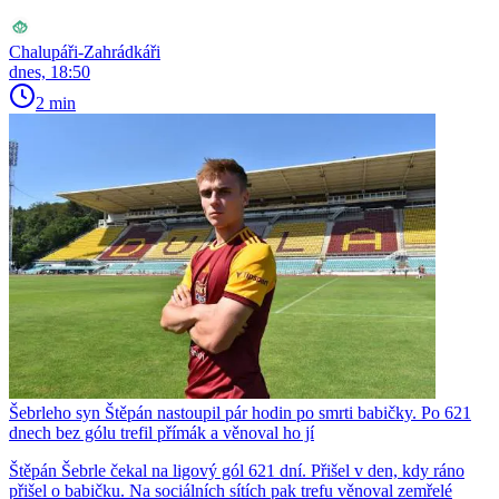
Chalupáři-Zahrádkáři
dnes, 18:50
2 min
Šebrleho syn Štěpán nastoupil pár hodin po smrti babičky. Po 621
dnech bez gólu trefil přímák a věnoval ho jí
Štěpán Šebrle čekal na ligový gól 621 dní. Přišel v den, kdy ráno
přišel o babičku. Na sociálních sítích pak trefu věnoval zemřelé