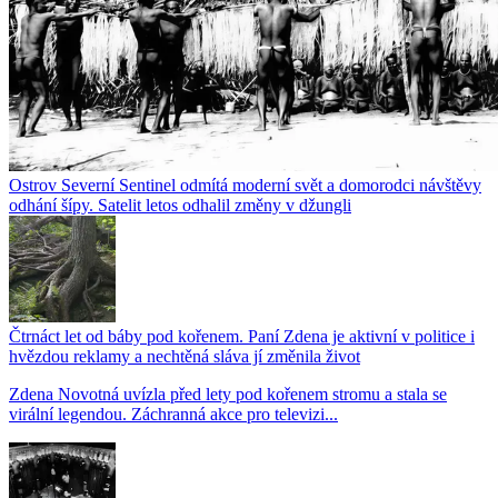
Ostrov Severní Sentinel odmítá moderní svět a domorodci návštěvy
odhání šípy. Satelit letos odhalil změny v džungli
Čtrnáct let od báby pod kořenem. Paní Zdena je aktivní v politice i
hvězdou reklamy a nechtěná sláva jí změnila život
Zdena Novotná uvízla před lety pod kořenem stromu a stala se
virální legendou. Záchranná akce pro televizi...