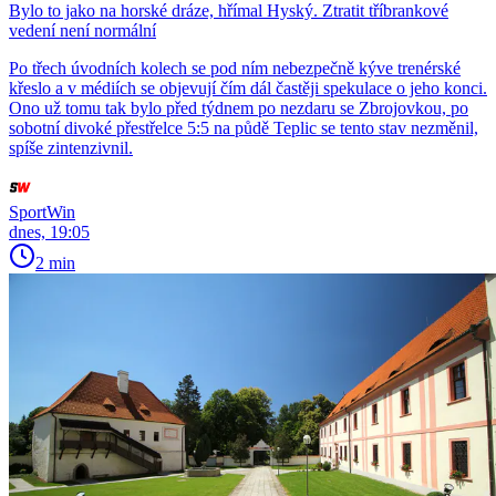
Bylo to jako na horské dráze, hřímal Hyský. Ztratit tříbrankové
vedení není normální
Po třech úvodních kolech se pod ním nebezpečně kýve trenérské
křeslo a v médiích se objevují čím dál častěji spekulace o jeho konci.
Ono už tomu tak bylo před týdnem po nezdaru se Zbrojovkou, po
sobotní divoké přestřelce 5:5 na půdě Teplic se tento stav nezměnil,
spíše zintenzivnil.
SportWin
dnes, 19:05
2 min