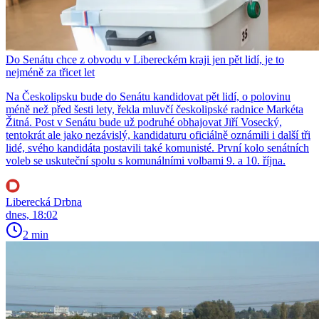
Do Senátu chce z obvodu v Libereckém kraji jen pět lidí, je to
nejméně za třicet let
Na Českolipsku bude do Senátu kandidovat pět lidí, o polovinu
méně než před šesti lety, řekla mluvčí českolipské radnice Markéta
Žitná. Post v Senátu bude už podruhé obhajovat Jiří Vosecký,
tentokrát ale jako nezávislý, kandidaturu oficiálně oznámili i další tři
lidé, svého kandidáta postavili také komunisté. První kolo senátních
voleb se uskuteční spolu s komunálními volbami 9. a 10. října.
Liberecká Drbna
dnes, 18:02
2 min