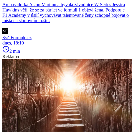
Ambasadorka Aston Martinu a bývalá závodnice W Series Jessica
Hawkins věří, že se za pár let ve formuli 1 objeví žena. Podporuje
F1 Academy v úsilí vychovávat talentované ženy schopné bojovat o
místa na startovním roštu.
SvětFormule.cz
dnes, 18:10
2 min
Reklama