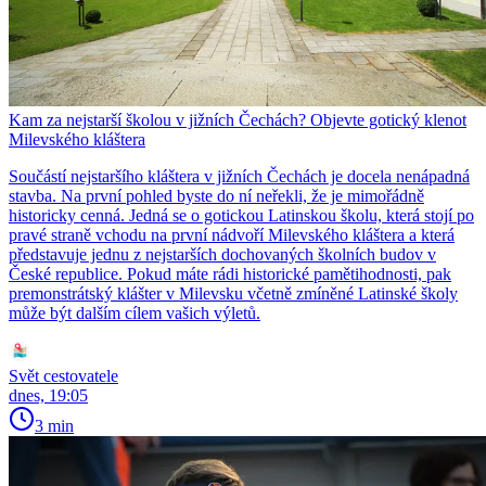
Kam za nejstarší školou v jižních Čechách? Objevte gotický klenot
Milevského kláštera
Součástí nejstaršího kláštera v jižních Čechách je docela nenápadná
stavba. Na první pohled byste do ní neřekli, že je mimořádně
historicky cenná. Jedná se o gotickou Latinskou školu, která stojí po
pravé straně vchodu na první nádvoří Milevského kláštera a která
představuje jednu z nejstarších dochovaných školních budov v
České republice. Pokud máte rádi historické pamětihodnosti, pak
premonstrátský klášter v Milevsku včetně zmíněné Latinské školy
může být dalším cílem vašich výletů.
Svět cestovatele
dnes, 19:05
3 min