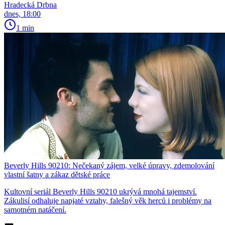
Hradecká Drbna
dnes, 18:00
1 min
Beverly Hills 90210: Nečekaný zájem, velké úpravy, zdemolování
vlastní šatny a zákaz dětské práce
Kultovní seriál Beverly Hills 90210 ukrývá mnohá tajemství.
Zákulisí odhaluje napjaté vztahy, falešný věk herců i problémy na
samotném natáčení.