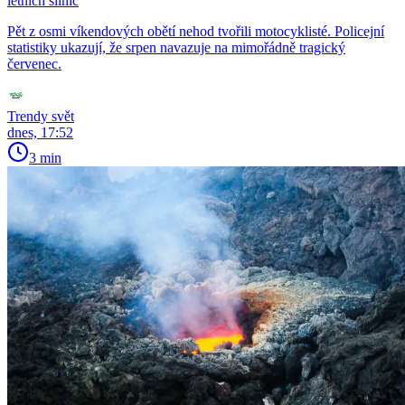
letních silnic
Pět z osmi víkendových obětí nehod tvořili motocyklisté. Policejní
statistiky ukazují, že srpen navazuje na mimořádně tragický
červenec.
Trendy svět
dnes, 17:52
3 min