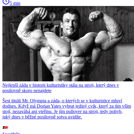
5 min
Nejlepší záda v historii kulturistiky stála na stroji, který dnes v
posilovně skoro nenajdete
Šest titulů Mr. Olympia a záda, o kterých se v kulturistice mluví
dodnes. Když má Dorian Yates vybrat jediný cvik, který za tím vším
stojí, nezaváhá ani vteřinu. Je jím pullover na stroji, tedy pohyb,
jaký dnes v běžné posilovně sotva uvidíte.