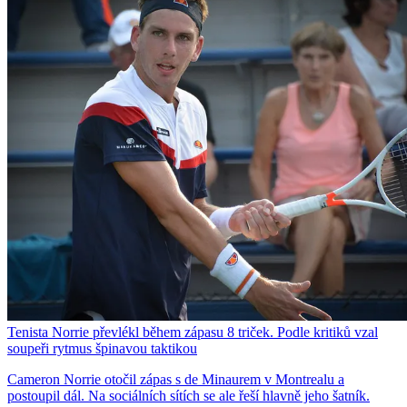
Tenista Norrie převlékl během zápasu 8 triček. Podle kritiků vzal
soupeři rytmus špinavou taktikou
Cameron Norrie otočil zápas s de Minaurem v Montrealu a
postoupil dál. Na sociálních sítích se ale řeší hlavně jeho šatník.