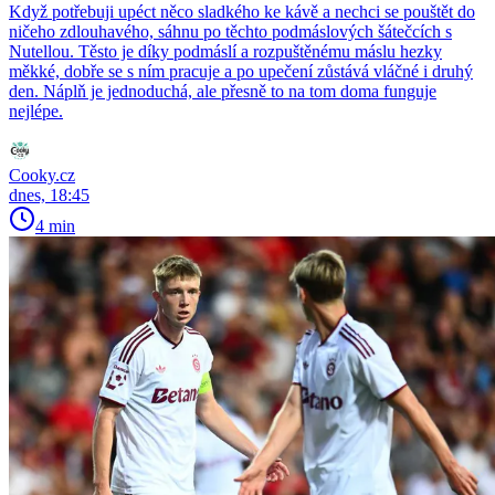
Když potřebuji upéct něco sladkého ke kávě a nechci se pouštět do
ničeho zdlouhavého, sáhnu po těchto podmáslových šátečcích s
Nutellou. Těsto je díky podmáslí a rozpuštěnému máslu hezky
měkké, dobře se s ním pracuje a po upečení zůstává vláčné i druhý
den. Náplň je jednoduchá, ale přesně to na tom doma funguje
nejlépe.
Cooky.cz
dnes, 18:45
4 min