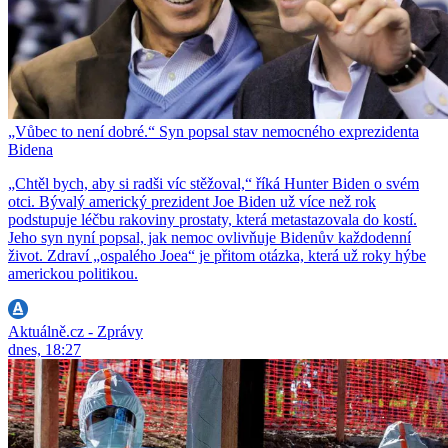
„Vůbec to není dobré.“ Syn popsal stav nemocného exprezidenta
Bidena
„Chtěl bych, aby si radši víc stěžoval,“ říká Hunter Biden o svém
otci. Bývalý americký prezident Joe Biden už více než rok
podstupuje léčbu rakoviny prostaty, která metastazovala do kostí.
Jeho syn nyní popsal, jak nemoc ovlivňuje Bidenův každodenní
život. Zdraví „ospalého Joea“ je přitom otázka, která už roky hýbe
americkou politikou.
Aktuálně.cz - Zprávy
dnes, 18:27