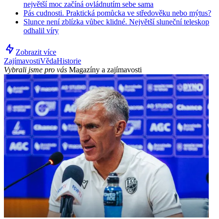
největší moc začíná ovládnutím sebe sama
Pás cudnosti. Praktická pomůcka ve středověku nebo mýtus?
Slunce není zblízka vůbec klidné. Největší sluneční teleskop
odhalil víry
Zobrazit více
Zajímavosti
Věda
Historie
Vybrali jsme pro vás
Magazíny a zajímavosti