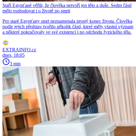
Staří Egypťané věřili, že člověka netvoří jen tělo a duše. Sedm částí
mělo rozhodovat i o životě po smrti
Pro staré Egypťany smrt neznamenala prostý konec života. Člověka
podle jejich představ tvořilo několik částí, které měly vlastní význam
a některé pokračovaly ve své existenci i po odchodu fyzického těla.
EXTRAINFO.cz
dnes, 18:05
3 min