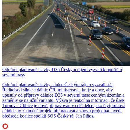
Odpůrci plánované stavby D35 Českým rájem vyzvali k opuštění
severní trasy
Odpůrci plánované stavby silnice Českým rájem vyzvali stát,
Ředitelství silnic a dálnic ČR, ministerstva, kraje a obce, aby
upustily od přípravy dálnice D35 v severní trase cenným územím a
zaměřily se na jižní variantu. Výzva je reakcí na informaci, že úsek
Turnov - Úlibice je nově připravován v celé délce jako čtyřpruhová
dálnice, to znamená projekt přepracovat a znovu projednat, uvedl
předseda koalice spolků SOS Český ráj Jan Piňos.