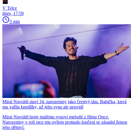
V Telce
dnes, 17:59
3 min
Mirai Navrátil slaví 34. narozeniny jako čerstvý táta. Babička, která
mu vařila knedlíky, už jeho syna ale neuvidí
Mirai Navrátil hraje malému synovi melodii z filmu Once.
Narozeniny v roli otce mu ovšem protnulo loučení se zásadní ženou
jeho dětství.