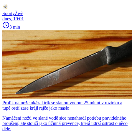
SportyŽivě
dnes, 19:01
3 min
Profík na nože ukázal trik se slanou vodou: 25 minut v roztoku a
tupé ostří zase krájí rajče jako máslo
Namáčení nožů ve slané vodě sice nenahradí potřebu pravidelného
broušení, ale slouží jako účinná prevence, která udrží ostrost o něco
déle.