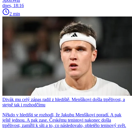
SportWin
dnes, 18:16
2 min
Divák mu celý zápas radil z hlediště. Menšíkovi došla trpělivost, a
stejně tak i rozhodčímu
Někdo v hledišti se rozhodl, že Jakubu Menšíkovi poradí. A pak
ještě jednou. A pak zase. Českému tenistovi nakonec došla
trpělivost, zamířil k síti a to, co následovalo, obletělo tenisový svět.