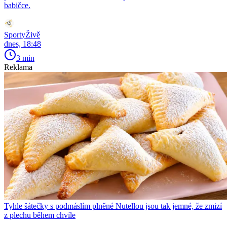
babičce.
SportyŽivě
dnes, 18:48
3 min
Reklama
Tyhle šátečky s podmáslím plněné Nutellou jsou tak jemné, že zmizí
z plechu během chvíle