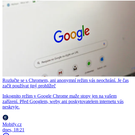
Rozlučte se s Chromem, ani anonymní režim vás neochrání. Je čas
začít používat jiný prohlížeč
Inkognito režim v Google Chrome maže stopy jen na vašem
zařízení. Před Googlem, weby ani poskytovatelem internetu vás
neskryje.
Mobify.cz
dnes, 18:21