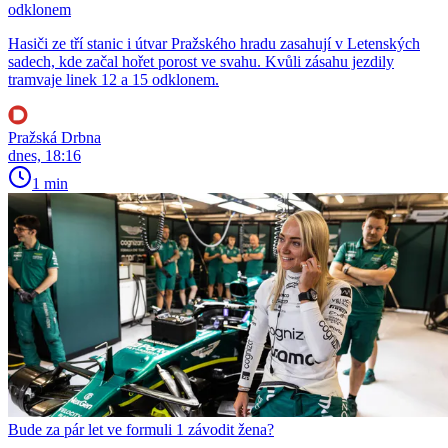
odklonem
Hasiči ze tří stanic i útvar Pražského hradu zasahují v Letenských
sadech, kde začal hořet porost ve svahu. Kvůli zásahu jezdily
tramvaje linek 12 a 15 odklonem.
Pražská Drbna
dnes, 18:16
1 min
Bude za pár let ve formuli 1 závodit žena?