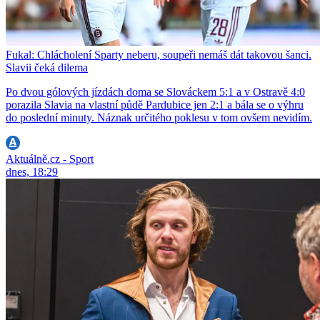
Fukal: Chlácholení Sparty neberu, soupeři nemáš dát takovou šanci.
Slavii čeká dilema
Po dvou gólových jízdách doma se Slováckem 5:1 a v Ostravě 4:0
porazila Slavia na vlastní půdě Pardubice jen 2:1 a bála se o výhru
do poslední minuty. Náznak určitého poklesu v tom ovšem nevidím.
Aktuálně.cz - Sport
dnes, 18:29