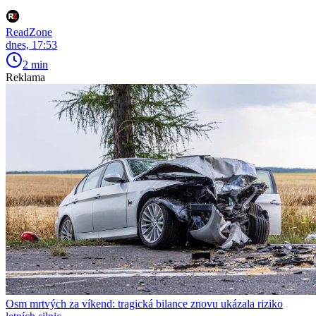
ReadZone
dnes, 17:53
2 min
Reklama
Osm mrtvých za víkend: tragická bilance znovu ukázala riziko