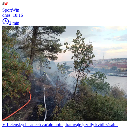
SportWin
dnes, 18:16
2 min
V Letenských sadech začalo hořet, tramvaje jezdily kvůli zásahu