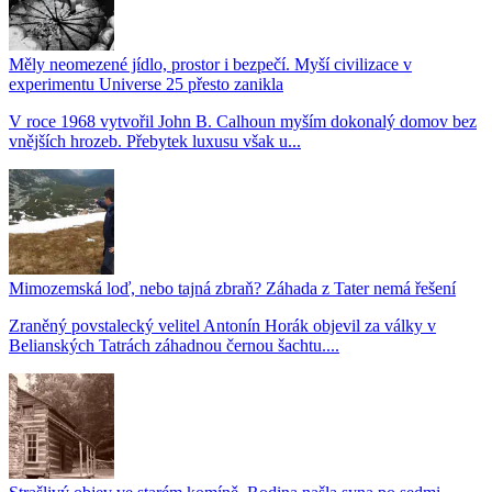
Měly neomezené jídlo, prostor i bezpečí. Myší civilizace v
experimentu Universe 25 přesto zanikla
V roce 1968 vytvořil John B. Calhoun myším dokonalý domov bez
vnějších hrozeb. Přebytek luxusu však u...
Mimozemská loď, nebo tajná zbraň? Záhada z Tater nemá řešení
Zraněný povstalecký velitel Antonín Horák objevil za války v
Belianských Tatrách záhadnou černou šachtu....