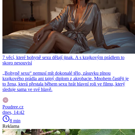
7 věcí, které bohyně sexu dělají jinak. A s krajkovým prádlem to
skoro nesouvisí
„Bohyně sexu“ nemusí mít dokonalé tělo, zásuvku plnou
krajkového prádla ani tajný diplom z akrobacie. Mnohem častěji je
to žena, která přestala během sexu hrát hlavní roli ve filmu, který
sleduje sama ve své hlavě.
Poudree.cz
dnes, 14:42
8 min
Reklama