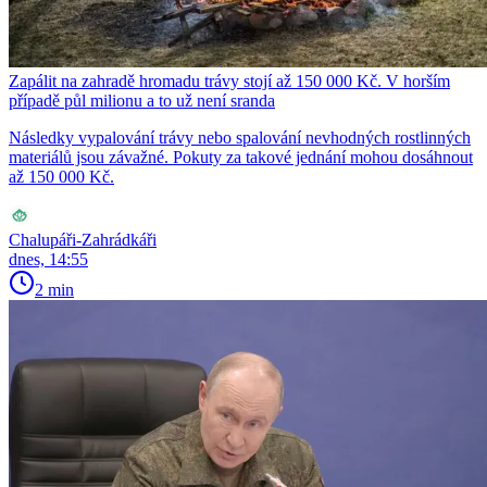
Zapálit na zahradě hromadu trávy stojí až 150 000 Kč. V horším
případě půl milionu a to už není sranda
Následky vypalování trávy nebo spalování nevhodných rostlinných
materiálů jsou závažné. Pokuty za takové jednání mohou dosáhnout
až 150 000 Kč.
Chalupáři-Zahrádkáři
dnes, 14:55
2 min