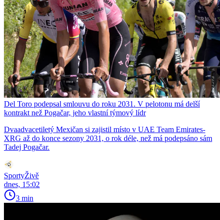
Del Toro podepsal smlouvu do roku 2031. V pelotonu má delší
kontrakt než Pogačar, jeho vlastní týmový lídr
Dvaadvacetiletý Mexičan si zajistil místo v UAE Team Emirates-
XRG až do konce sezony 2031, o rok déle, než má podepsáno sám
Tadej Pogačar.
SportyŽivě
dnes, 15:02
3 min