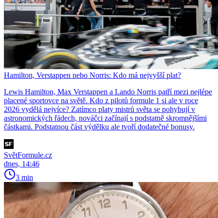
Hamilton, Verstappen nebo Norris: Kdo má nejvyšší plat?
Lewis Hamilton, Max Verstappen a Lando Norris patří mezi nejlépe
placené sportovce na světě. Kdo z pilotů formule 1 si ale v roce
2026 vydělá nejvíce? Zatímco platy mistrů světa se pohybují v
astronomických řádech, nováčci začínají s podstatně skromnějšími
částkami. Podstatnou část výdělku ale tvoří dodatečné bonusy.
SvětFormule.cz
dnes, 14:46
3 min