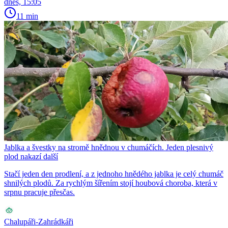
dnes, 15:05
11 min
Jablka a švestky na stromě hnědnou v chumáčích. Jeden plesnivý
plod nakazí další
Stačí jeden den prodlení, a z jednoho hnědého jablka je celý chumáč
shnilých plodů. Za rychlým šířením stojí houbová choroba, která v
srpnu pracuje přesčas.
Chalupáři-Zahrádkáři