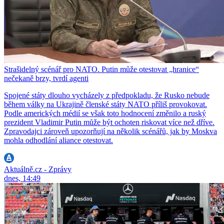
Strašidelný scénář pro NATO. Putin může otestovat „hranice“
nečekaně brzy, tvrdí agenti
Spojené státy dlouho vycházely z předpokladu, že Rusko nebude
během války na Ukrajině členské státy NATO příliš provokovat.
Podle amerických médií se však toto hodnocení změnilo a ruský
prezident Vladimir Putin může být ochoten riskovat více než dříve.
Zpravodajci zároveň upozorňují na několik scénářů, jak by Moskva
mohla odhodlání aliance otestovat.
Aktuálně.cz - Zprávy
dnes, 14:49