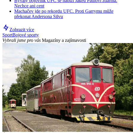
Bývalý bojovník UFC se nabízí Jakeu Paulovi zdarma.
Nechce ani cent
Machačev jde po rekordu UFC. Proti Garrymu může
překonat Andersona Silvu
Zobrazit více
Sport
Bojové sporty
Vybrali jsme pro vás
Magazíny a zajímavosti