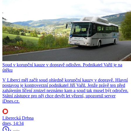
Soud v korupční kauze v dopravě odložen. Podnikatel Vařil je na
útěku
V Liberci měl začít soud ohledně korupční kauzy v dopravě. Hlavní
postavou je kontroverzní podnikatel Jiří Vařil. Jenže právě ten před
zahájením líčení zmizel neznámo kam a soud tak musel být odročen.
Státní zástupce pro něj chce devět let vězení, upozornil server
iDnes.cz.
Liberecká Drbna
dnes, 14:34