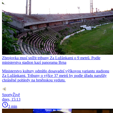
Zbrojovka musí snížit tribuny Za Lužánkami o 9 metrů. Podle
ministerstva stadion kazí panorama Brna
Ministerstvo kultury odmítlo dosavadní výškovou variantu stadionu
Za Lužánkami. Tribuny o výšce 37 metrů by podle úřadu narušily
chráněné pohledy na brněnskou vedutu.
SportyŽivě
dnes, 15:13
3 min