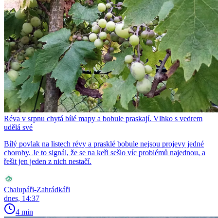
Réva v srpnu chytá bílé mapy a bobule praskají. Vlhko s vedrem
udělá své
Bílý povlak na listech révy a prasklé bobule nejsou projevy jedné
choroby. Je to signál, že se na keři sešlo víc problémů najednou, a
řešit jen jeden z nich nestačí.
Chalupáři-Zahrádkáři
dnes, 14:37
4 min