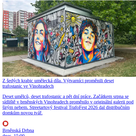
Z šedých krabic umělecká díla. Výtvarníci proměnili deset
trafostanic ve Vinohradech
Deset umělců, deset trafostanic a pět dní práce. Začátkem srpna se
sídliště v brněnských Vinohradech proměnilo v originální galerii pod
širým nebem. Streetartový festival TrafoFest 2026 dal distribučním
domkům novou tvář.
Brněnská Drbna
dnes, 15:00