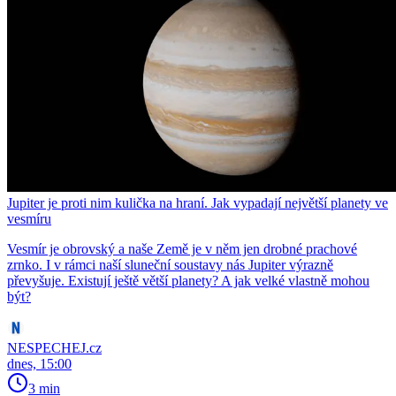
Jupiter je proti nim kulička na hraní. Jak vypadají největší planety ve
vesmíru
Vesmír je obrovský a naše Země je v něm jen drobné prachové
zrnko. I v rámci naší sluneční soustavy nás Jupiter výrazně
převyšuje. Existují ještě větší planety? A jak velké vlastně mohou
být?
NESPECHEJ.cz
dnes, 15:00
3 min