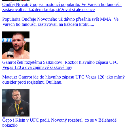
Ondřej Novotný popsal rostoucí popularitu. Ve Varech ho fanoušci
zastavovali na každém kroku, stěžovat si ale nechce
Popularita Ondřeje Novotného už dávno přesáhla svět MMA. Ve
Varech ho fanoušci zastavovali na každém kroku,...
Gamrot čelí rozjetému Salkilldovi. Rozbor hlavního zápasu UFC
Vegas 120 a dva zajímavé sázkové tipy
Mateusz Gamrot jde do hlavního zápasu UFC Vegas 120 jako mírný
outsider proti rozjetému Quillanu...
Čepo i Klein v UFC padli. Novotný rozebral, co se v Bělehradě
pokazilo