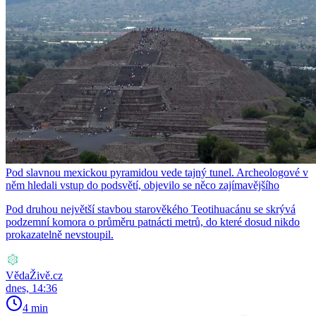
Pod slavnou mexickou pyramidou vede tajný tunel. Archeologové v
něm hledali vstup do podsvětí, objevilo se něco zajímavějšího
Pod druhou největší stavbou starověkého Teotihuacánu se skrývá
podzemní komora o průměru patnácti metrů, do které dosud nikdo
prokazatelně nevstoupil.
VědaŽivě.cz
dnes, 14:36
4 min