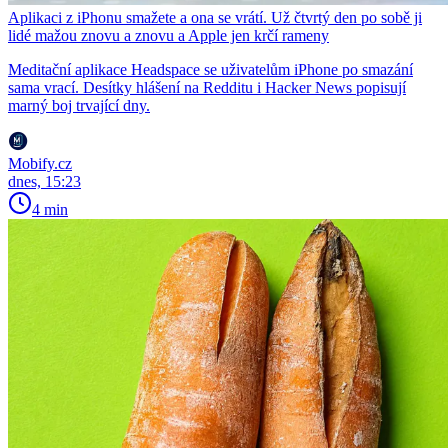
Aplikaci z iPhonu smažete a ona se vrátí. Už čtvrtý den po sobě ji
lidé mažou znovu a znovu a Apple jen krčí rameny
Meditační aplikace Headspace se uživatelům iPhone po smazání
sama vrací. Desítky hlášení na Redditu i Hacker News popisují
marný boj trvající dny.
Mobify.cz
dnes, 15:23
4 min