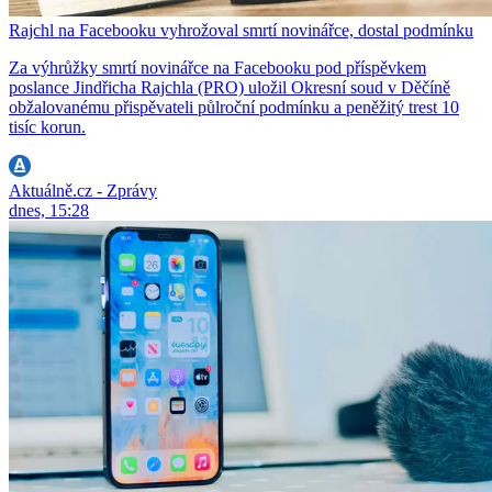
Rajchl na Facebooku vyhrožoval smrtí novinářce, dostal podmínku
Za výhrůžky smrtí novinářce na Facebooku pod příspěvkem
poslance Jindřicha Rajchla (PRO) uložil Okresní soud v Děčíně
obžalovanému přispěvateli půlroční podmínku a peněžitý trest 10
tisíc korun.
Aktuálně.cz - Zprávy
dnes, 15:28