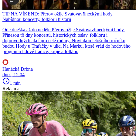
TIP NA VÍKEND: Přerov ožije Svatovavřineckými hody.
Nabídnou koncerty, folklor i historii
Ode dneška až do neděle Přerov ožije Svatovavřineckými hody.
Přinesou tři dny koncertů, historických oslav, folkloru i
doprovodných akcí pro celé rodiny. Novinkou letošního ročníku
budou Hody u Trafačky v ulici Na Marku, které vrátí do hodového
programu lidové tradice, kroje a folklor.
Hanácká Drbna
dnes, 15:04
1 min
Reklama