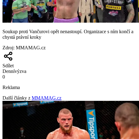
Soukup proti Vančurovi opět nenastoupí. Organizace s ním končí a
chystá právní kroky
Zdroj
:
MMAMAG.cz
Sdílet
Denní
výzva
0
Reklama
Další články z
MMAMAG.cz