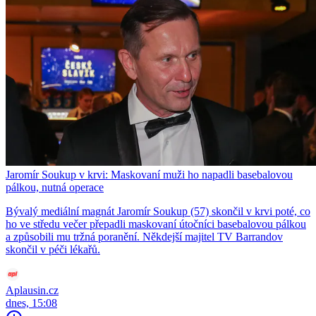
Jaromír Soukup v krvi: Maskovaní muži ho napadli basebalovou
pálkou, nutná operace
Bývalý mediální magnát Jaromír Soukup (57) skončil v krvi poté, co
ho ve středu večer přepadli maskovaní útočníci basebalovou pálkou
a způsobili mu tržná poranění. Někdejší majitel TV Barrandov
skončil v péči lékařů.
Aplausin.cz
dnes, 15:08