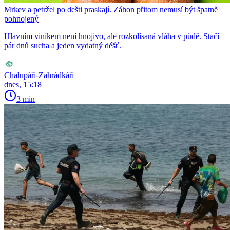
Mrkev a petržel po dešti praskají. Záhon přitom nemusí být špatně
pohnojený
Hlavním viníkem není hnojivo, ale rozkolísaná vláha v půdě. Stačí
pár dnů sucha a jeden vydatný déšť.
Chalupáři-Zahrádkáři
dnes, 15:18
3 min