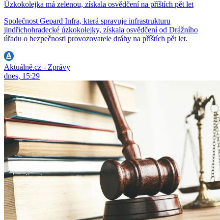
Úzkokolejka má zelenou, získala osvědčení na příštích pět let
Společnost Gepard Infra, která spravuje infrastrukturu
jindřichohradecké úzkokolejky, získala osvědčení od Drážního
úřadu o bezpečnosti provozovatele dráhy na příštích pět let.
Aktuálně.cz - Zprávy
dnes, 15:29