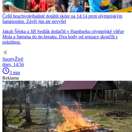
Čeští beachvolejbalisté dotáhli skóre na 14:14 proti olympijským
šampionům. Závěr jim ale nevyšel
Jakub Šépka a Jiří Sedlák dotlačili v Hamburku olympijské vítěze
Mola a Søruma do tie-breaku. Dva body od senzace skončili s
prázdnou.
SportyŽivě
dnes, 14:56
3 min
Reklama