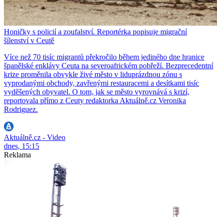
Honičky s policií a zoufalství. Reportérka popisuje migrační
šílenství v Ceutě
Více než 70 tisíc migrantů překročilo během jediného dne hranice
španělské enklávy Ceuta na severoafrickém pobřeží. Bezprecedentní
krize proměnila obvykle živé město v liduprázdnou zónu s
vyprodanými obchody, zavřenými restauracemi a desítkami tisíc
vyděšených obyvatel. O tom, jak se město vyrovnává s krizí,
reportovala přímo z Ceuty redaktorka Aktuálně.cz Veronika
Rodriguez.
Aktuálně.cz - Video
dnes, 15:15
Reklama