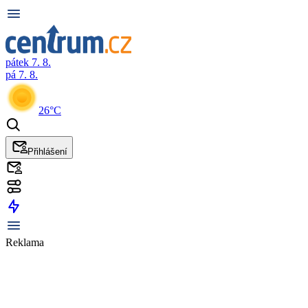
pátek 7. 8.
pá 7. 8.
26°C
Přihlášení
Reklama