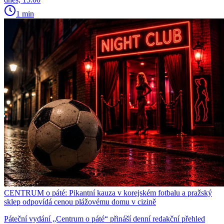
1 min
CENTRUM o páté: Pikantní kauza v korejském fotbalu a pražský
sklep odpovídá cenou plážovému domu v cizině
Páteční vydání „Centrum o páté“ přináší denní redakční přehled