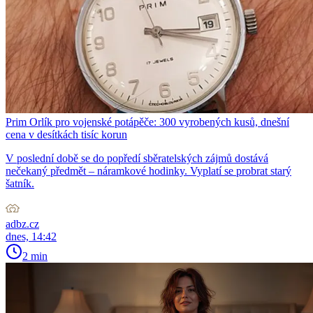
Prim Orlík pro vojenské potápěče: 300 vyrobených kusů, dnešní
cena v desítkách tisíc korun
V poslední době se do popředí sběratelských zájmů dostává
nečekaný předmět – náramkové hodinky. Vyplatí se probrat starý
šatník.
adbz.cz
dnes, 14:42
2 min