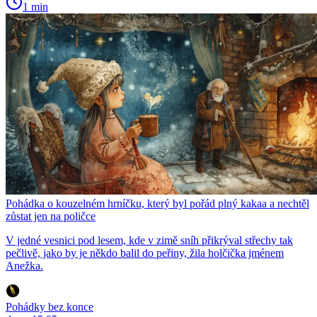
1 min
Pohádka o kouzelném hrníčku, který byl pořád plný kakaa a nechtěl
zůstat jen na poličce
V jedné vesnici pod lesem, kde v zimě sníh přikrýval střechy tak
pečlivě, jako by je někdo balil do peřiny, žila holčička jménem
Anežka.
Pohádky bez konce