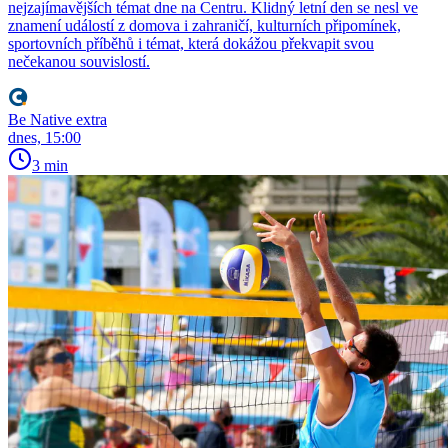
nejzajímavějších témat dne na Centru. Klidný letní den se nesl ve
znamení událostí z domova i zahraničí, kulturních připomínek,
sportovních příběhů i témat, která dokážou překvapit svou
nečekanou souvislostí.
Be Native extra
dnes, 15:00
3 min