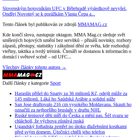
Slovenským bojovníkům UFC v Bělehradě výsledkově nevyšel.
Ondřej Novotný se k porážkám Vlasta Čepa a...
Tento článek byl publikován ze zdrojů
MMAMAG.cz
Kde končí slova, nastupuje oktagon. MMA Mag.cz sleduje svět
smíšených bojových umění bez servítků – přináší novinky, rozbory
zápasů, přestupy, statistiky i zákulisní dění ze světa, kde rozhodují
vteřiny, taktika a tvrdý trénink. Čtenáři se dostanou k informacím o
domácí i světové scéně – od UFC...
Všechny články tohoto autora →
Další články z kategorie
Sport
Haraslín přišel do Sparty za 36 milionů Kč, odejít může za
145 milionů. Láká ho Saúdská Arábie a solidní gáže
San Jose draftovalo 216 cm vysokého Moldavana. Skauti ho
označili za nejhoršího bruslaře v draftu NHL
Ruské tenisové děti míří do Česka a mění pas. Šéf svazu se
chlácholí, že výchova zůstává ruská
Ugandský fotbalista zemřel po útoku dlažebními kostkami
před svým domem. Útočníci chtěli jeho telefon