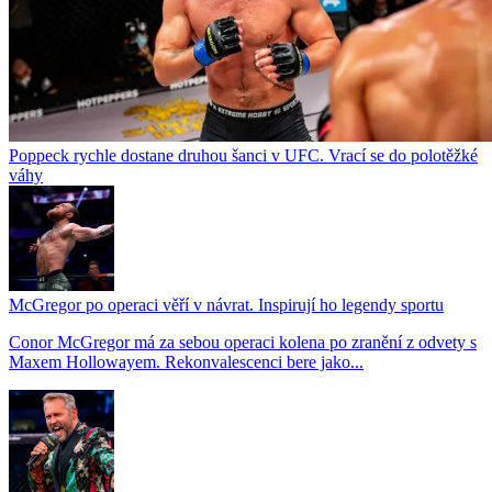
Poppeck rychle dostane druhou šanci v UFC. Vrací se do polotěžké
váhy
McGregor po operaci věří v návrat. Inspirují ho legendy sportu
Conor McGregor má za sebou operaci kolena po zranění z odvety s
Maxem Hollowayem. Rekonvalescenci bere jako...