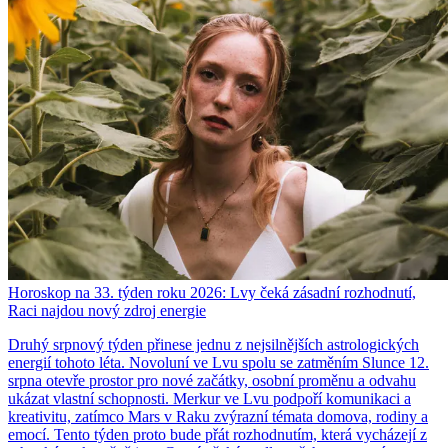
Horoskop na 33. týden roku 2026: Lvy čeká zásadní rozhodnutí,
Raci najdou nový zdroj energie
Druhý srpnový týden přinese jednu z nejsilnějších astrologických
energií tohoto léta. Novoluní ve Lvu spolu se zatměním Slunce 12.
srpna otevře prostor pro nové začátky, osobní proměnu a odvahu
ukázat vlastní schopnosti. Merkur ve Lvu podpoří komunikaci a
kreativitu, zatímco Mars v Raku zvýrazní témata domova, rodiny a
emocí. Tento týden proto bude přát rozhodnutím, která vycházejí z