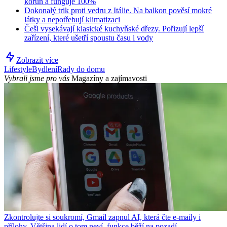
korun a funguje 100%
Dokonalý trik proti vedru z Itálie. Na balkon pověsí mokré
látky a nepotřebují klimatizaci
Češi vysekávají klasické kuchyňské dřezy. Pořizují lepší
zařízení, které ušetří spoustu času i vody
Zobrazit více
Lifestyle
Bydlení
Rady do domu
Vybrali jsme pro vás
Magazíny a zajímavosti
Zkontrolujte si soukromí, Gmail zapnul AI, která čte e-maily i
přílohy. Většina lidí o tom neví, funkce běží na pozadí