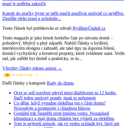
praní je potřeba zakročit
Kapsle do pračky byste se měli naučit používat správně co nejdříve.
Zlepšíte efekt praní a ochráníte...
Tento článek byl publikován ze zdrojů
BydlímeÚtulně.cz
Tento magazín je jako hrnek horkého čaje po návratu domů –
pohodový, hřejivý a plný nápadů. Nabízí články o bydlení,
interiérovém designu i zahradě, ale také tipy na úsporná řešení,
domácí vychytávky a kreativní projekty, které zvládnete sami. Vedle
rad, jak zařídit byt útulně a prakticky, se tu...
Všechny články tohoto autora →
Další články z kategorie
Rady do domu
Ocet se solí rozežere plevel mezi dlaždicemi za 12 hodin.
Stačí jeden správný poměr, jinak to nefunguje
Co dělat, když vypadne elektřina jen v části domu?
Nezoufejte a postupujte s chladnou hlavou
Geniální trik Španělů proti letnímu vedru. Nezapínají
klimatizaci a mají doma chládek bez výdajů za elektřinu
Toto je nejlepší způsob, jak ve vedru ochladit byt. Stojí pár