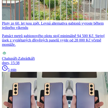
Ploty ze 60. let jsou zpět. Levná alternativa gabionů vyroste během
jediného víkendu
Patnáct metrů gabionového plotu stojí minimálně 94 500 Kč. Stejný
úsek z vyplétaných dřevěných panelů vyjde od 28 000 Kč včetně
montáže.
Chalupáři-Zahrádkáři
dnes, 15:38
5 min