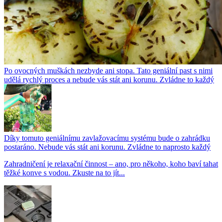
Po ovocných muškách nezbyde ani stopa. Tato geniální past s nimi
udělá rychlý proces a nebude vás stát ani korunu. Zvládne to každý
Díky tomuto geniálnímu zavlažovacímu systému bude o zahrádku
postaráno. Nebude vás stát ani korunu. Zvládne to naprosto každý
Zahradničení je relaxační činnost – ano, pro někoho, koho baví tahat
těžké konve s vodou. Zkuste na to jít...