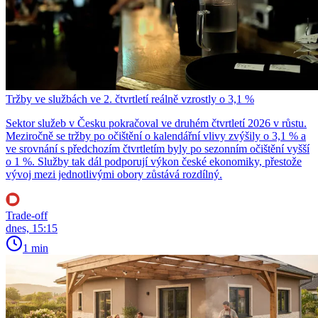
Tržby ve službách ve 2. čtvrtletí reálně vzrostly o 3,1 %
Sektor služeb v Česku pokračoval ve druhém čtvrtletí 2026 v růstu.
Meziročně se tržby po očištění o kalendářní vlivy zvýšily o 3,1 % a
ve srovnání s předchozím čtvrtletím byly po sezonním očištění vyšší
o 1 %. Služby tak dál podporují výkon české ekonomiky, přestože
vývoj mezi jednotlivými obory zůstává rozdílný.
Trade-off
dnes, 15:15
1 min