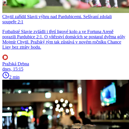
Chytil zařídil Slavii výhru nad Pardubicemi. Sešívaní zdolali
soupeře 2:1
Fotbalisté Slavie zvládli i třetí ligové kolo a ve Fortuna Areně
porazili Pardubice 2:1. O vítězství domácích se postaral dvěma góly
Mojmír Chytil. Pražský tým tak zůstává v novém ročníku Chance
Ligy bez ztráty bodu.
Pražská Drbna
dnes, 15:15
2 min