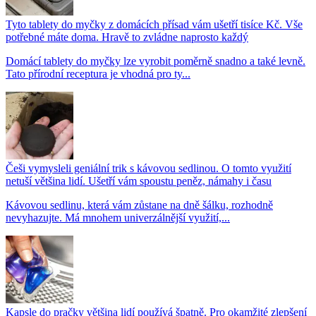
Tyto tablety do myčky z domácích přísad vám ušetří tisíce Kč. Vše
potřebné máte doma. Hravě to zvládne naprosto každý
Domácí tablety do myčky lze vyrobit poměrně snadno a také levně.
Tato přírodní receptura je vhodná pro ty...
Češi vymysleli geniální trik s kávovou sedlinou. O tomto využití
netuší většina lidí. Ušetří vám spoustu peněz, námahy i času
Kávovou sedlinu, která vám zůstane na dně šálku, rozhodně
nevyhazujte. Má mnohem univerzálnější využití,...
Kapsle do pračky většina lidí používá špatně. Pro okamžité zlepšení