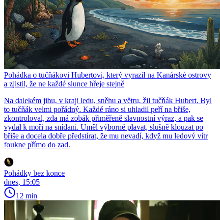
Pohádka o tučňákovi Hubertovi, který vyrazil na Kanárské ostrovy
a zjistil, že ne každé slunce hřeje stejně
Na dalekém jihu, v kraji ledu, sněhu a větru, žil tučňák Hubert. Byl
to tučňák velmi pořádný. Každé ráno si uhladil peří na břiše,
zkontroloval, zda má zobák přiměřeně slavnostní výraz, a pak se
vydal k moři na snídani. Uměl výborně plavat, slušně klouzat po
břiše a docela dobře předstírat, že mu nevadí, když mu ledový vítr
foukne přímo do zad.
Pohádky bez konce
dnes, 15:05
12 min