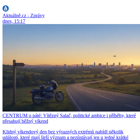
Aktuálně.cz - Zprávy
dnes, 15:17
CENTRUM o páté: Vítězný Salač, politické ambice i příběhy, které
přesahují běžný víkend
Klidný víkendový den bez výrazných extrémů nabídl několik
událostí, které mají širší význam a nezůstávají jen u jedné krátké