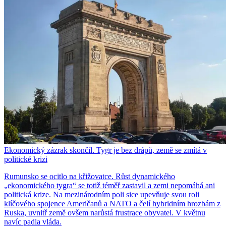
Ekonomický zázrak skončil. Tygr je bez drápů, země se zmítá v
politické krizi
Rumunsko se ocitlo na křižovatce. Růst dynamického
„ekonomického tygra“ se totiž téměř zastavil a zemi nepomáhá ani
politická krize. Na mezinárodním poli sice upevňuje svou roli
klíčového spojence Američanů a NATO a čelí hybridním hrozbám z
Ruska, uvnitř země ovšem narůstá frustrace obyvatel. V květnu
navíc padla vláda.