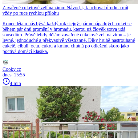
Zavařené cuketové zelí na zimu: Návod, jak uchovat úrodu a mít
vždy po ruce rychlou přílohu
Konec léta u nás bývá každý rok stejný: pár nenápadných cuket se
během pár dnů promění v hromadu, kterou už člověk sotva udá
sousedům. Právě tehdy dělám zavařené cuketové zelí na zimu – je
levné, jednoduché a překvapivě všestranné. Díky hrubě nastrouhané
cuketě, cibuli, octu, cukru a kmínu chutná po odležení skoro jako
poctivá domácí klasika.
Cooky.cz
dnes, 15:55
4 min