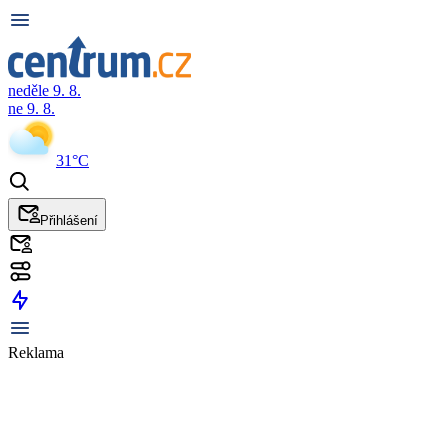
neděle 9. 8.
ne 9. 8.
31°C
Přihlášení
Reklama