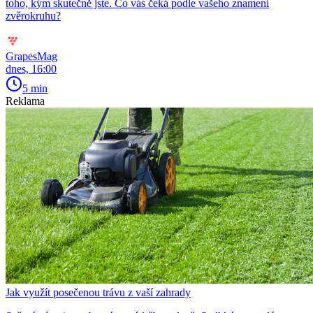
toho, kým skutečně jste. Co vás čeká podle vašeho znamení
zvěrokruhu?
GrapesMag
dnes, 16:00
5 min
Reklama
Jak využít posečenou trávu z vaší zahrady