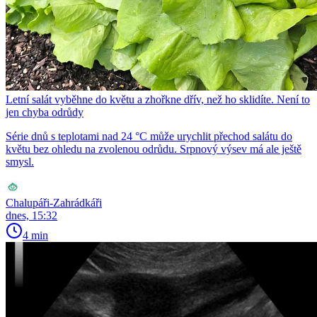
Letní salát vyběhne do květu a zhořkne dřív, než ho sklidíte. Není to
jen chyba odrůdy
Série dnů s teplotami nad 24 °C může urychlit přechod salátu do
květu bez ohledu na zvolenou odrůdu. Srpnový výsev má ale ještě
smysl.
Chalupáři-Zahrádkáři
dnes, 15:32
4 min