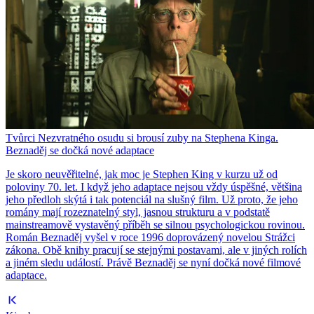
Tvůrci Nezvratného osudu si brousí zuby na Stephena Kinga.
Beznaděj se dočká nové adaptace
Je skoro neuvěřitelné, jak moc je Stephen King v kurzu už od
poloviny 70. let. I když jeho adaptace nejsou vždy úspěšné, většina
jeho předloh skýtá i tak potenciál na slušný film. Už proto, že jeho
romány mají rozeznatelný styl, jasnou strukturu a v podstatě
mainstreamově vystavěný příběh se silnou psychologickou rovinou.
Román Beznaděj vyšel v roce 1996 doprovázený novelou Strážci
zákona. Obě knihy pracují se stejnými postavami, ale v jiných rolích
a jiném sledu událostí. Právě Beznaděj se nyní dočká nové filmové
adaptace.