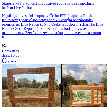
Skupina PPF v koncertním byznysu spojí síly s nadnárodním
hráčem Live Nation
Nejsilnější investiční skupina v Česku PPF (majitelka Renáta
Kellnerová) postaví společný podnik s velkým nadnárodním
promotérem Live Nation (LN; v České republice má dceřinku Live
Nation Czech Republic). Společná firma bude provozovat
multifunkční zařízení v Praze: O2 Arénu, O2 Universum a Forum
Karlín.
Borovan.cz
dnes, 16:05
1 min