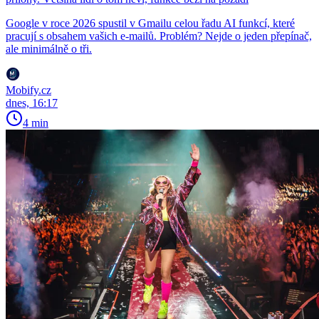
Google v roce 2026 spustil v Gmailu celou řadu AI funkcí, které
pracují s obsahem vašich e-mailů. Problém? Nejde o jeden přepínač,
ale minimálně o tři.
Mobify.cz
dnes, 16:17
4 min