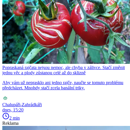
Popraskaná rajčata nejsou nemoc, ale chyba v zálivce. Stačí změnit
jednu věc a plody zůstanou celé až do sklizně
Aby vám už neprasklo ani jedno rajče, naučte se tomuto problému
předcházet. Mnohdy stačí zcela banální triky.
Chalupáři-Zahrádkáři
dnes, 15:20
2 min
Reklama