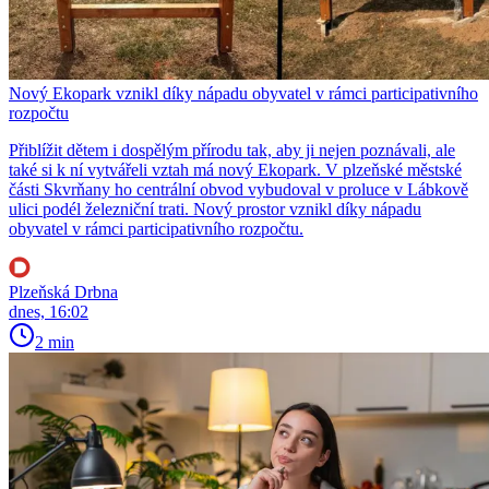
Nový Ekopark vznikl díky nápadu obyvatel v rámci participativního
rozpočtu
Přiblížit dětem i dospělým přírodu tak, aby ji nejen poznávali, ale
také si k ní vytvářeli vztah má nový Ekopark. V plzeňské městské
části Skvrňany ho centrální obvod vybudoval v proluce v Lábkově
ulici podél železniční trati. Nový prostor vznikl díky nápadu
obyvatel v rámci participativního rozpočtu.
Plzeňská Drbna
dnes, 16:02
2 min