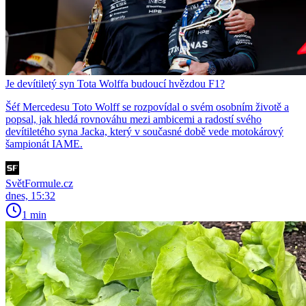
Je devítiletý syn Tota Wolffa budoucí hvězdou F1?
Šéf Mercedesu Toto Wolff se rozpovídal o svém osobním životě a
popsal, jak hledá rovnováhu mezi ambicemi a radostí svého
devítiletého syna Jacka, který v současné době vede motokárový
šampionát IAME.
SvětFormule.cz
dnes, 15:32
1 min