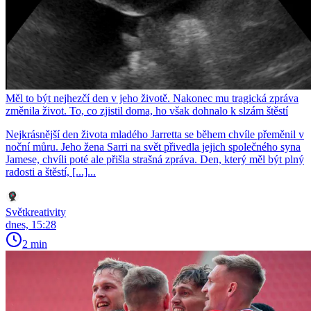
Měl to být nejhezčí den v jeho životě. Nakonec mu tragická zpráva
změnila život. To, co zjistil doma, ho však dohnalo k slzám štěstí
Nejkrásnější den života mladého Jarretta se během chvíle přeměnil v
noční můru. Jeho žena Sarri na svět přivedla jejich společného syna
Jamese, chvíli poté ale přišla strašná zpráva. Den, který měl být plný
radosti a štěstí, [...]...
Světkreativity
dnes, 15:28
2 min