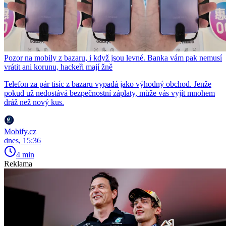
Pozor na mobily z bazaru, i když jsou levné. Banka vám pak nemusí
vrátit ani korunu, hackeři mají žně
Telefon za pár tisíc z bazaru vypadá jako výhodný obchod. Jenže
pokud už nedostává bezpečnostní záplaty, může vás vyjít mnohem
dráž než nový kus.
Mobify.cz
dnes, 15:36
4 min
Reklama