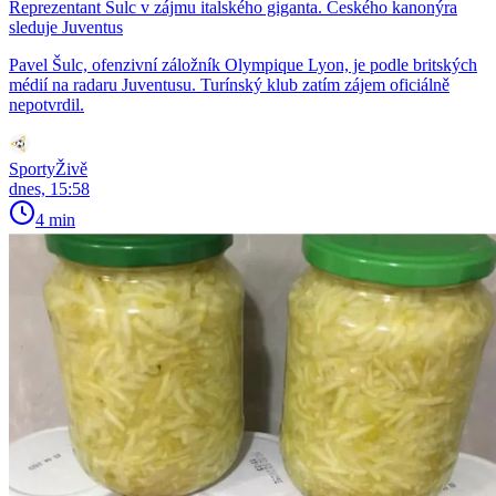
Reprezentant Šulc v zájmu italského giganta. Českého kanonýra
sleduje Juventus
Pavel Šulc, ofenzivní záložník Olympique Lyon, je podle britských
médií na radaru Juventusu. Turínský klub zatím zájem oficiálně
nepotvrdil.
SportyŽivě
dnes, 15:58
4 min