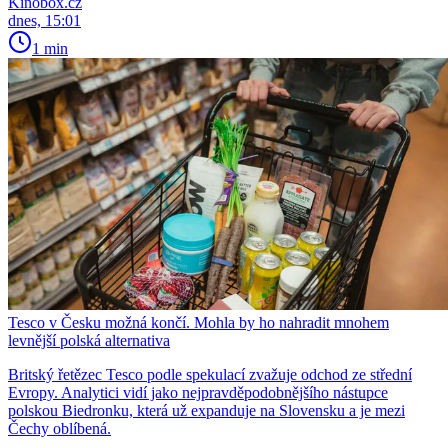
Kinobox.cz
dnes, 15:01
1 min
Tesco v Česku možná končí. Mohla by ho nahradit mnohem
levnější polská alternativa
Britský řetězec Tesco podle spekulací zvažuje odchod ze střední
Evropy. Analytici vidí jako nejpravděpodobnějšího nástupce
polskou Biedronku, která už expanduje na Slovensku a je mezi
Čechy oblíbená.