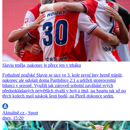
Slavia trpěla, nakonec je přece jen v trháku
Fotbalisté pražské Slavie se sice ve 3. kole první ligy herně trápili,
nakonec ale udolali doma Pardubice 2:1 a udrželi stoprocentní
bilanci v sezoně. Využili tak zároveň sobotní zaváhání svých
předpokládaných největších rivalů v boji o titul, na Spartu tak už po
třech kolech mají náskok šesti bodů, na Plzeň dokonce sedm.
Aktuálně.cz - Sport
dnes, 15:20