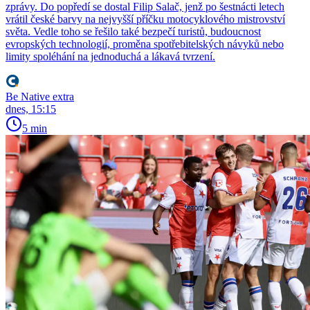
zprávy. Do popředí se dostal Filip Salač, jenž po šestnácti letech
vrátil české barvy na nejvyšší příčku motocyklového mistrovství
světa. Vedle toho se řešilo také bezpečí turistů, budoucnost
evropských technologií, proměna spotřebitelských návyků nebo
limity spoléhání na jednoduchá a lákavá tvrzení.
Be Native extra
dnes, 15:15
5 min