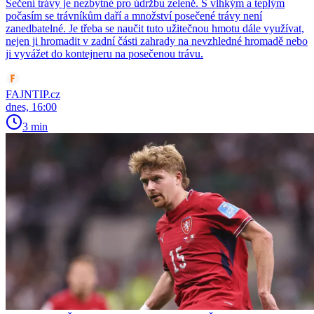
Sečení trávy je nezbytné pro údržbu zeleně. S vlhkým a teplým
počasím se trávníkům daří a množství posečené trávy není
zanedbatelné. Je třeba se naučit tuto užitečnou hmotu dále využívat,
nejen ji hromadit v zadní části zahrady na nevzhledné hromadě nebo
ji vyvážet do kontejneru na posečenou trávu.
FAJNTIP.cz
dnes, 16:00
3 min