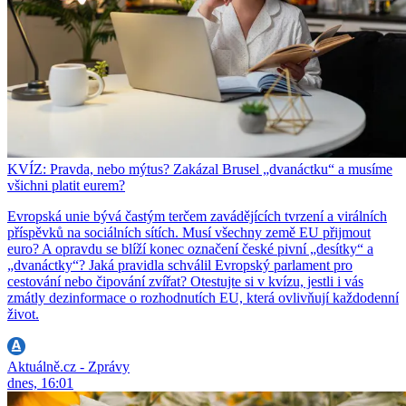
KVÍZ: Pravda, nebo mýtus? Zakázal Brusel „dvanáctku“ a musíme
všichni platit eurem?
Evropská unie bývá častým terčem zavádějících tvrzení a virálních
příspěvků na sociálních sítích. Musí všechny země EU přijmout
euro? A opravdu se blíží konec označení české pivní „desítky“ a
„dvanáctky“? Jaká pravidla schválil Evropský parlament pro
cestování nebo čipování zvířat? Otestujte si v kvízu, jestli i vás
zmátly dezinformace o rozhodnutích EU, která ovlivňují každodenní
život.
Aktuálně.cz - Zprávy
dnes, 16:01