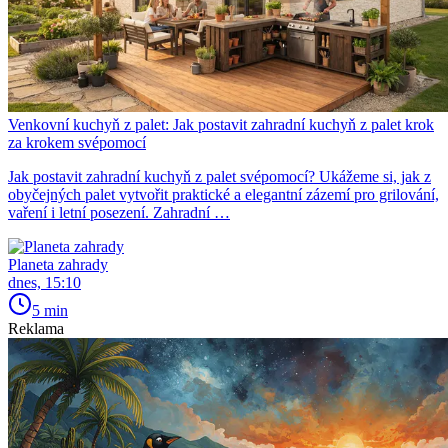
Venkovní kuchyň z palet: Jak postavit zahradní kuchyň z palet krok
za krokem svépomocí
Jak postavit zahradní kuchyň z palet svépomocí? Ukážeme si, jak z
obyčejných palet vytvořit praktické a elegantní zázemí pro grilování,
vaření i letní posezení. Zahradní …
Planeta zahrady
dnes, 15:10
5 min
Reklama