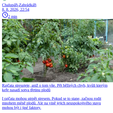
Chalupáři-Zahrádkáři
8. 8. 2026, 22:54
2 min
Rajčata stresujete, aniž o tom víte. Pět běžných chyb, kvůli kterým
keře nasadí sotva třetinu plodů
I rajčata mohou utrpět stresem. Pokud se to stane, začnou rodit
mnohem méně plodů. Ale na vině jejich neuspokojivého stavu
mohou být i jiné faktory.