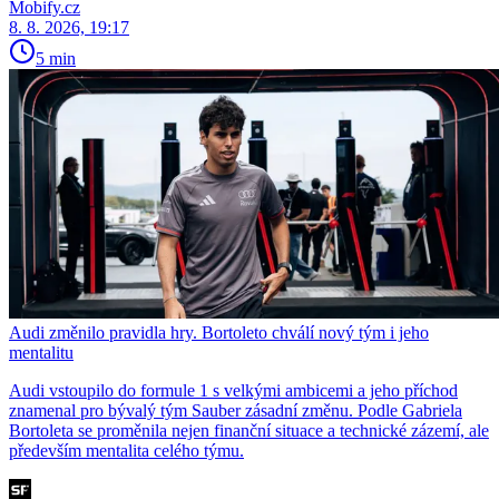
Mobify.cz
8. 8. 2026, 19:17
5 min
Audi změnilo pravidla hry. Bortoleto chválí nový tým i jeho
mentalitu
Audi vstoupilo do formule 1 s velkými ambicemi a jeho příchod
znamenal pro bývalý tým Sauber zásadní změnu. Podle Gabriela
Bortoleta se proměnila nejen finanční situace a technické zázemí, ale
především mentalita celého týmu.