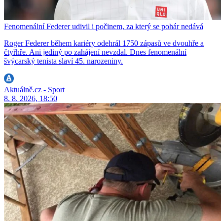
Fenomenální Federer udivil i počinem, za který se pohár nedává
Roger Federer během kariéry odehrál 1750 zápasů ve dvouhře a
čtyřhře. Ani jediný po zahájení nevzdal. Dnes fenomenální
švýcarský tenista slaví 45. narozeniny.
Aktuálně.cz - Sport
8. 8. 2026, 18:50