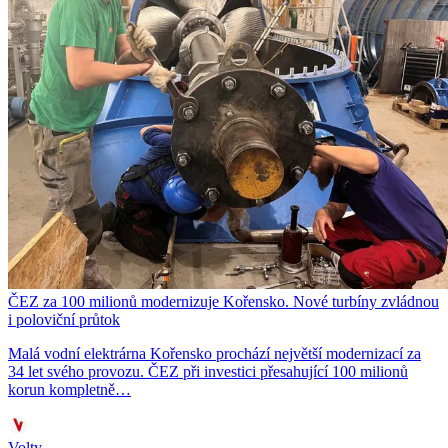
ČEZ za 100 milionů modernizuje Kořensko. Nové turbíny zvládnou
i poloviční průtok
Malá vodní elektrárna Kořensko prochází největší modernizací za
34 let svého provozu. ČEZ při investici přesahující 100 milionů
korun kompletně…
Volty