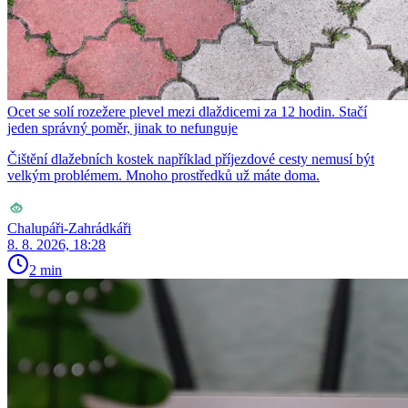
Ocet se solí rozežere plevel mezi dlaždicemi za 12 hodin. Stačí
jeden správný poměr, jinak to nefunguje
Čištění dlažebních kostek například příjezdové cesty nemusí být
velkým problémem. Mnoho prostředků už máte doma.
Chalupáři-Zahrádkáři
8. 8. 2026, 18:28
2 min