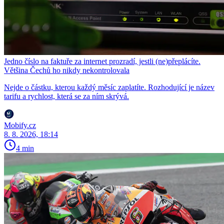
Jedno číslo na faktuře za internet prozradí, jestli (ne)přeplácíte.
Většina Čechů ho nikdy nekontrolovala
Nejde o částku, kterou každý měsíc zaplatíte. Rozhodující je název
tarifu a rychlost, která se za ním skrývá.
Mobify.cz
8. 8. 2026, 18:14
4 min