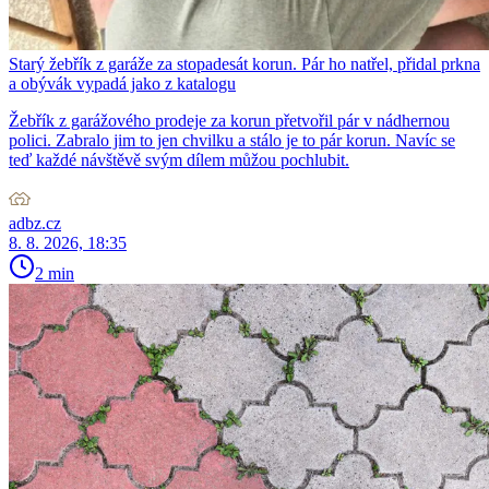
Starý žebřík z garáže za stopadesát korun. Pár ho natřel, přidal prkna
a obývák vypadá jako z katalogu
Žebřík z garážového prodeje za korun přetvořil pár v nádhernou
polici. Zabralo jim to jen chvilku a stálo je to pár korun. Navíc se
teď každé návštěvě svým dílem můžou pochlubit.
adbz.cz
8. 8. 2026, 18:35
2 min