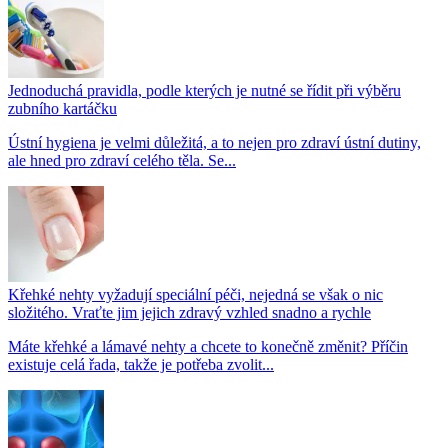
Jednoduchá pravidla, podle kterých je nutné se řídit při výběru
zubního kartáčku
Ústní hygiena je velmi důležitá, a to nejen pro zdraví ústní dutiny,
ale hned pro zdraví celého těla. Se...
Křehké nehty vyžadují speciální péči, nejedná se však o nic
složitého. Vraťte jim jejich zdravý vzhled snadno a rychle
Máte křehké a lámavé nehty a chcete to konečně změnit? Příčin
existuje celá řada, takže je potřeba zvolit...