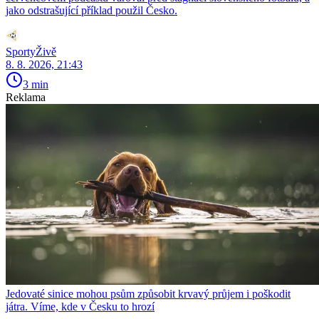
jako odstrašující příklad použil Česko.
SportyŽivě
8. 8. 2026, 21:43
3 min
Reklama
Jedovaté sinice mohou psům způsobit krvavý průjem i poškodit
játra. Víme, kde v Česku to hrozí