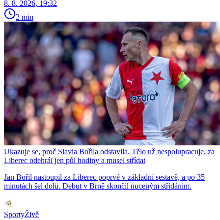
8. 8. 2026, 19:32
2 min
Ukazuje se, proč Slavia Bořila odstavila. Tělo už nespolupracuje, za
Liberec odehrál jen půl hodiny a musel střídat
Jan Bořil nastoupil za Liberec poprvé v základní sestavě, a po 35
minutách šel dolů. Debut v Brně skončil nuceným střídáním.
SportyŽivě