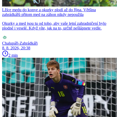
Lžíce medu do konve a okurky plodí až do října. Většina
zahrádkářů přitom med na záhon nikdy nepoužila
Okurky a med jsou tu od toho, aby vaše letní zahradničení bylo
plodné i veselé. Když víte, jak na to, určitě nešlápnete vedle.
Chalupáři-Zahrádkáři
8. 8. 2026, 20:38
2 min