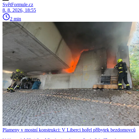
SvětFormule.cz
8. 8. 2026, 18:55
2 min
Plameny v mostní konstrukci: V Liberci hořel příbytek bezdomovců