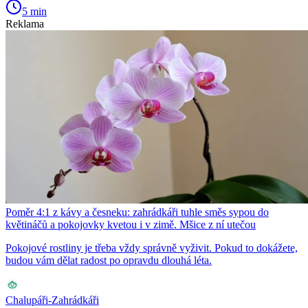
5 min
Reklama
Poměr 4:1 z kávy a česneku: zahrádkáři tuhle směs sypou do
květináčů a pokojovky kvetou i v zimě. Mšice z ní utečou
Pokojové rostliny je třeba vždy správně vyživit. Pokud to dokážete,
budou vám dělat radost po opravdu dlouhá léta.
Chalupáři-Zahrádkáři