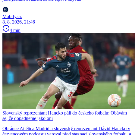
Mobify.cz
8. 8. 2026, 21:46
4 min
Slovenský reprezentant Hancko pálí do českého fotbalu: Obávám
se, že dopadneme jako oni
Obránce Atlética Madrid a slovenský reprezentant Dávid Hancko v
červencovém podcastu varoval před stagnací slovenského fotbalu, a