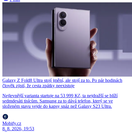
Galaxy Z Fold8 Ultra stojí jmění, ale stojí za to. Po pár hodinách
člověk zjistí, že cesta zpátky neexistuje
Nejlevnější varianta startuje na 53 999 Kč, ta nejdražší se blíží
sedmdesáti tisícům. Samsung za to dává telefon, který se ve
složeném stavu vejde do kapsy snáz než Galaxy S23 Ultra.
Mobify.cz
8. 8. 2026, 19:53