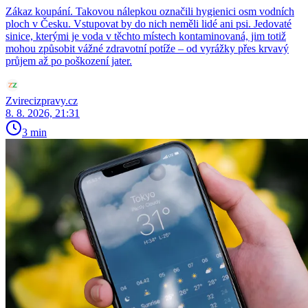
Zákaz koupání. Takovou nálepkou označili hygienici osm vodních
ploch v Česku. Vstupovat by do nich neměli lidé ani psi. Jedovaté
sinice, kterými je voda v těchto místech kontaminovaná, jim totiž
mohou způsobit vážné zdravotní potíže – od vyrážky přes krvavý
průjem až po poškození jater.
Zvirecizpravy.cz
8. 8. 2026, 21:31
3 min