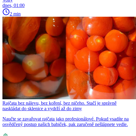
dnes, 01:00
2 min
Rajčata bez nálevu, bez koření, bez ničeho. Stačí je správně
naskládat do sklenice a vydrží až do zimy
Naučte se zavařovat rajčata jako profesionálové. Pokud vsadíte na
osvědčený postup našich babiček, pak zaručeně nešlápnete vedle.