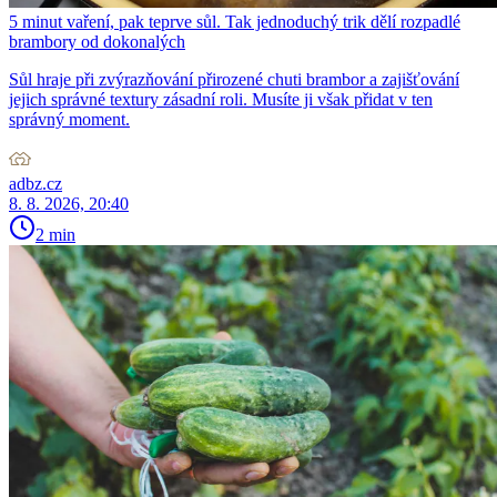
5 minut vaření, pak teprve sůl. Tak jednoduchý trik dělí rozpadlé
brambory od dokonalých
Sůl hraje při zvýrazňování přirozené chuti brambor a zajišťování
jejich správné textury zásadní roli. Musíte ji však přidat v ten
správný moment.
adbz.cz
8. 8. 2026, 20:40
2 min