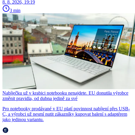
8. 8. 2026, 19:19
3 min
Nabíječku už v krabici notebooku nenajdete. EU donutila výrobce
změnit pravidla, od dubna jedině za své
Pro notebooky prodávané v EU platí povinnost nabíjení přes USB-
C, a výrobci už nesmí nutit zákazníky kupovat balení s adaptérem
jako jedinou variantu.