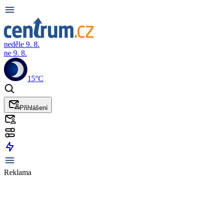
neděle 9. 8.
ne 9. 8.
15°C
Přihlášení
Reklama