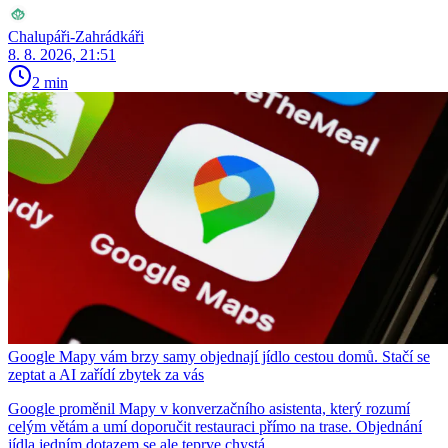
Chalupáři-Zahrádkáři
8. 8. 2026, 21:51
2 min
Google Mapy vám brzy samy objednají jídlo cestou domů. Stačí se
zeptat a AI zařídí zbytek za vás
Google proměnil Mapy v konverzačního asistenta, který rozumí
celým větám a umí doporučit restauraci přímo na trase. Objednání
jídla jedním dotazem se ale teprve chystá.