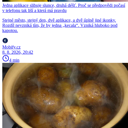
Jedna aplikace slibuje slunce, druhá déšť. Proč se předpovědi počasí
v telefonu tak liší a která má pravdu
Stejné město, stejný den, dvě aplikace, a dvě úplně jiné ikonky.
Rozdíl nevzniká tím, že by jedna „kecala“. Vzniká hluboko pod
kapotou.
Mobify.cz
8. 8. 2026, 20:42
4 min