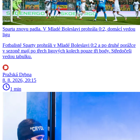
Sparta znovu padla. V Mladé Boleslavi prohrála 0:2, domácí vedou
ligu
Fotbalisté Sparty prohráli v Mladé Boleslavi 0:2 a po druhé porážce
v sezoně mají po třech ligových kolech pouze tři body. Středočeši
vedou tabulku.
Pražská Drbna
8. 8. 2026, 20:15
1 min