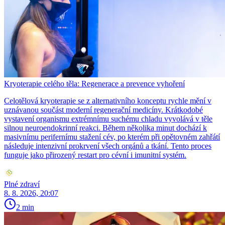
Kryoterapie celého těla: Regenerace a prevence vyhoření
Celotělová kryoterapie se z alternativního konceptu rychle mění v
uznávanou součást moderní regenerační medicíny. Krátkodobé
vystavení organismu extrémnímu suchému chladu vyvolává v těle
silnou neuroendokrinní reakci. Během několika minut dochází k
masivnímu perifernímu stažení cév, po kterém při opětovném zahřátí
následuje intenzivní prokrvení všech orgánů a tkání. Tento proces
funguje jako přirozený restart pro cévní i imunitní systém.
Plné zdraví
8. 8. 2026, 20:07
2 min