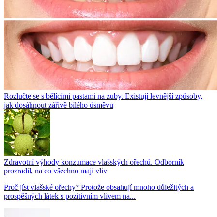
Rozlučte se s bělícími pastami na zuby. Existují levnější způsoby,
jak dosáhnout zářivě bílého úsměvu
Zdravotní výhody konzumace vlašských ořechů. Odborník
prozradil, na co všechno mají vliv
Proč jíst vlašské ořechy? Protože obsahují mnoho důležitých a
prospěšných látek s pozitivním vlivem na...