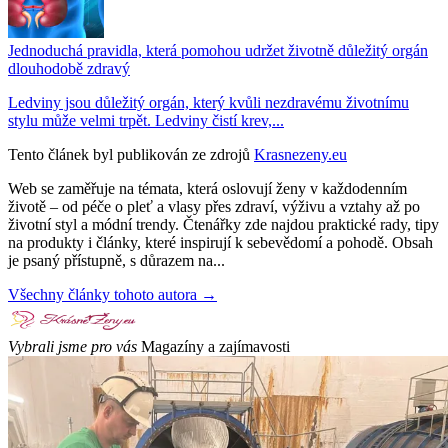
Jednoduchá pravidla, která pomohou udržet životně důležitý orgán
dlouhodobě zdravý
Ledviny jsou důležitý orgán, který kvůli nezdravému životnímu
stylu může velmi trpět. Ledviny čistí krev,...
Tento článek byl publikován ze zdrojů
Krasnezeny.eu
Web se zaměřuje na témata, která oslovují ženy v každodenním
životě – od péče o pleť a vlasy přes zdraví, výživu a vztahy až po
životní styl a módní trendy. Čtenářky zde najdou praktické rady, tipy
na produkty i články, které inspirují k sebevědomí a pohodě. Obsah
je psaný přístupně, s důrazem na...
Všechny články tohoto autora →
Vybrali jsme pro vás
Magazíny a zajímavosti