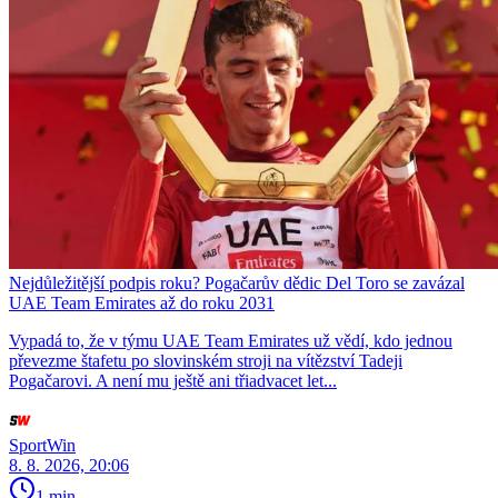
Nejdůležitější podpis roku? Pogačarův dědic Del Toro se zavázal
UAE Team Emirates až do roku 2031
Vypadá to, že v týmu UAE Team Emirates už vědí, kdo jednou
převezme štafetu po slovinském stroji na vítězství Tadeji
Pogačarovi. A není mu ještě ani třiadvacet let...
SportWin
8. 8. 2026, 20:06
1 min