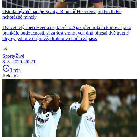
Ostuda bývalé naděje Sparty. Brankář Heerkens předvedl dvě
nehorázné minely
Dvacetiletý Joeri Heerkens, kterého Ajax před rokem kupoval jako
brankáře budoucnosti, si za šest srpnových dnů připsal dvě trapné
chyby, jednu v přípravě, druhou v ostrém zápase.
SportyŽivě
8. 8. 2026, 20:21
3 min
Reklama