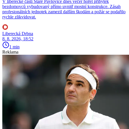
V liberecké části Staré Pavlovice dnes večer hořel příbytek
bezdomovců vybudovaný přímo uvnitř mostní konstrukce. Zásah
profesionálních jednotek zamezil dalším škodám a požár se podařilo
rychle zlikvidovat.
Liberecká Drbna
8. 8. 2026, 18:52
1 min
Reklama