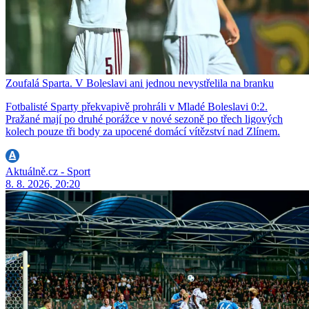
Zoufalá Sparta. V Boleslavi ani jednou nevystřelila na branku
Fotbalisté Sparty překvapivě prohráli v Mladé Boleslavi 0:2.
Pražané mají po druhé porážce v nové sezoně po třech ligových
kolech pouze tři body za upocené domácí vítězství nad Zlínem.
Aktuálně.cz - Sport
8. 8. 2026, 20:20