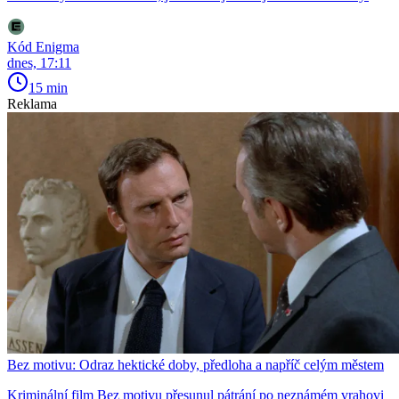
Kód Enigma
dnes, 17:11
15 min
Reklama
Bez motivu: Odraz hektické doby, předloha a napříč celým městem
Kriminální film Bez motivu přesunul pátrání po neznámém vrahovi