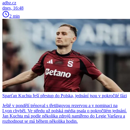
adbz.cz
dnes, 16:48
2 min
Sparťan Kuchta řeší přestup do Polska, jednání jsou v pokročilé fázi
Ještě v pondělí trénoval s třetiligovou rezervou a v nominaci na
Lyon chyběl. Ve středu už polská média psala o pokročilém jednání.
Jan Kuchta má podle několika zdrojů namířeno do Legie Varšava a
rozhodnout se má během několika hodin.