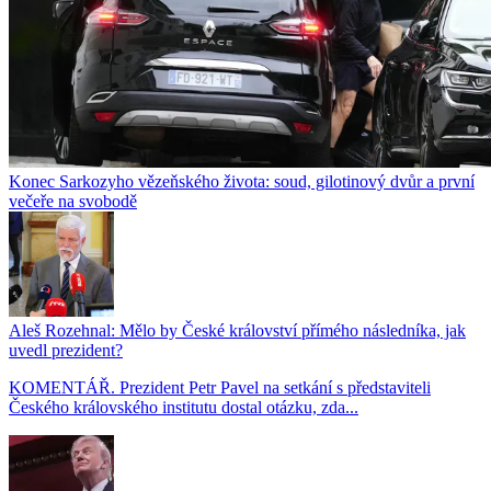
Konec Sarkozyho vězeňského života: soud, gilotinový dvůr a první
večeře na svobodě
Aleš Rozehnal: Mělo by České království přímého následníka, jak
uvedl prezident?
KOMENTÁŘ. Prezident Petr Pavel na setkání s představiteli
Českého královského institutu dostal otázku, zda...