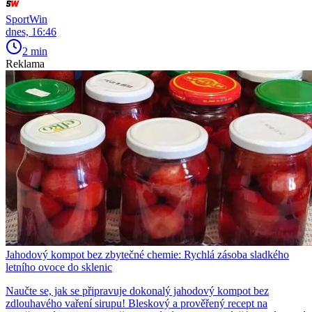
SportWin
dnes, 16:46
2 min
Reklama
Jahodový kompot bez zbytečné chemie: Rychlá zásoba sladkého
letního ovoce do sklenic
Naučte se, jak se připravuje dokonalý jahodový kompot bez
zdlouhavého vaření sirupu! Bleskový a prověřený recept na