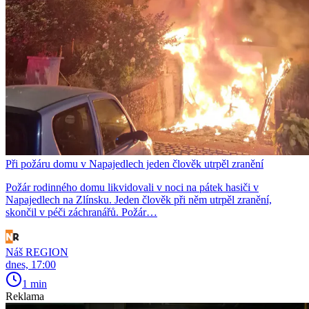
Při požáru domu v Napajedlech jeden člověk utrpěl zranění
Požár rodinného domu likvidovali v noci na pátek hasiči v
Napajedlech na Zlínsku. Jeden člověk při něm utrpěl zranění,
skončil v péči záchranářů. Požár…
Náš REGION
dnes, 17:00
1 min
Reklama