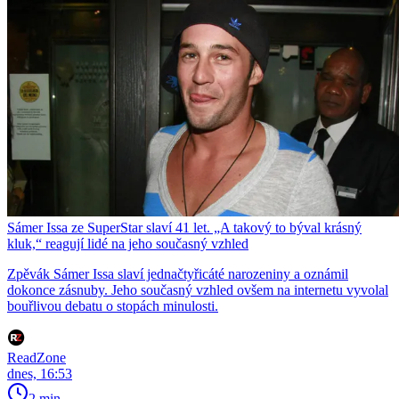
Sámer Issa ze SuperStar slaví 41 let. „A takový to býval krásný
kluk,“ reagují lidé na jeho současný vzhled
Zpěvák Sámer Issa slaví jednačtyřicáté narozeniny a oznámil
dokonce zásnuby. Jeho současný vzhled ovšem na internetu vyvolal
bouřlivou debatu o stopách minulosti.
ReadZone
dnes, 16:53
2 min