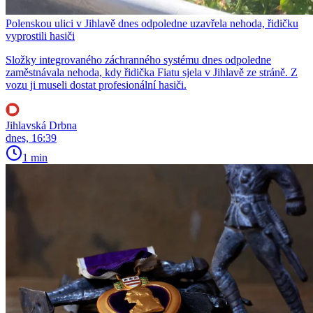
Polenskou ulici v Jihlavě dnes odpoledne uzavřela nehoda, řidičku
vyprostili hasiči
Složky integrovaného záchranného systému dnes odpoledne
zaměstnávala nehoda, kdy řidička Fiatu sjela v Jihlavě ze stráně. Z
vozu ji museli dostat profesionální hasiči.
Jihlavská Drbna
dnes, 16:39
1 min