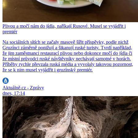
Plivou a močí nám do jídla, naříkají Rusové. Musel se vyjádřit i
premiér
Na sociálních sítích se začaly masově šířit příspěvky, podle nichž
Gruzínci záměrně ponižují a šikanují ruské turisty. Tvrdí například,
že jim zaměstnanci restaurací plivou nebo dokonce močí do jídla či
že místní průvodci ruské návštěvníky nechávají samotné v horách.
Příběhy rychle převzala ruská média a vyvolaly takovou pozornost,
že se k nim musel vyjádřit i gruzínský premiér.
Aktuálně.cz - Zprávy
dnes, 17:14