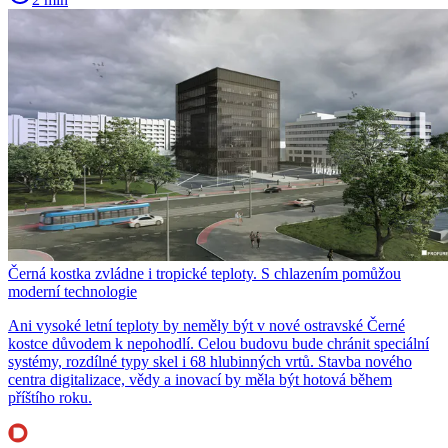
Černá kostka zvládne i tropické teploty. S chlazením pomůžou
moderní technologie
Ani vysoké letní teploty by neměly být v nové ostravské Černé
kostce důvodem k nepohodlí. Celou budovu bude chránit speciální
systémy, rozdílné typy skel i 68 hlubinných vrtů. Stavba nového
centra digitalizace, vědy a inovací by měla být hotová během
příštího roku.