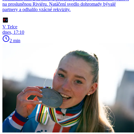
na prosluněnou Riviéru. Natáčení svedlo dohromady bývalé
partnery a odhalilo vzácné rekvizity.
V Telce
dnes, 17:10
2 min