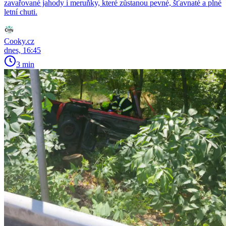
zavařované jahody i meruňky, které zůstanou pevné, šťavnaté a plné
letní chuti.
Cooky.cz
dnes, 16:45
3 min