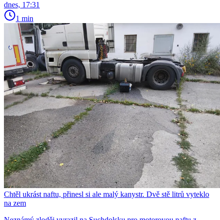
dnes, 17:31
1 min
Chtěl ukrást naftu, přinesl si ale malý kanystr. Dvě stě litrů vyteklo
na zem
Neznámý zloděj vyrazil na Suchdolsku pro motorovou naftu z