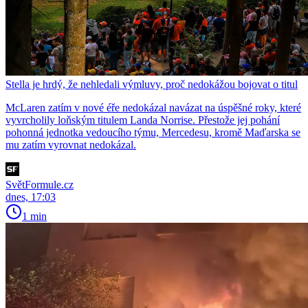
Stella je hrdý, že nehledali výmluvy, proč nedokážou bojovat o titul
McLaren zatím v nové éře nedokázal navázat na úspěšné roky, které
vyvrcholily loňským titulem Landa Norrise. Přestože jej pohání
pohonná jednotka vedoucího týmu, Mercedesu, kromě Maďarska se
mu zatím vyrovnat nedokázal.
SvětFormule.cz
dnes, 17:03
1 min