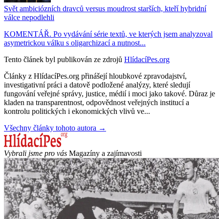
Svět ambiciózních dravců versus moudrost starších, kteří hybridní
válce nepodlehli
KOMENTÁŘ. Po vydávání série textů, ve kterých jsem analyzoval
asymetrickou válku s oligarchizací a nutnost...
Tento článek byl publikován ze zdrojů
HlídacíPes.org
Články z HlídacíPes.org přinášejí hloubkové zpravodajství,
investigativní práci a datově podložené analýzy, které sledují
fungování veřejné správy, justice, médií i moci jako takové. Důraz je
kladen na transparentnost, odpovědnost veřejných institucí a
kontrolu politických i ekonomických vlivů ve...
Všechny články tohoto autora →
Vybrali jsme pro vás
Magazíny a zajímavosti