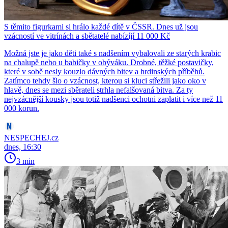
S těmito figurkami si hrálo každé dítě v ČSSR. Dnes už jsou
vzácností ve vitrínách a sbětatelé nabízíjí 11 000 Kč
Možná jste je jako děti také s nadšením vybalovali ze starých krabic
na chalupě nebo u babičky v obýváku. Drobné, těžké postavičky,
které v sobě nesly kouzlo dávných bitev a hrdinských příběhů.
Zatímco tehdy šlo o vzácnost, kterou si kluci střežili jako oko v
hlavě, dnes se mezi sběrateli strhla nefalšovaná bitva. Za ty
nejvzácnější kousky jsou totiž nadšenci ochotni zaplatit i více než 11
000 korun.
NESPECHEJ.cz
dnes, 16:30
3 min