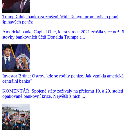
Trump žaluje banku za zrušení účtů. Ta nyní promluvila o praní
špinavých peněz
Americká banka Capital One, která v roce 2021 zrušila více než tři
stovky bankovních účtů Donalda Trumpa a...
Investor Brůna: Ostrov, kde se rodily peníze. Jak vznikla americká
centrální banka?
KOMENTÁŘ. Spojené státy zažívaly na přelomu 19. a 20. století
opakované bankovní krize. Největší z nich,...