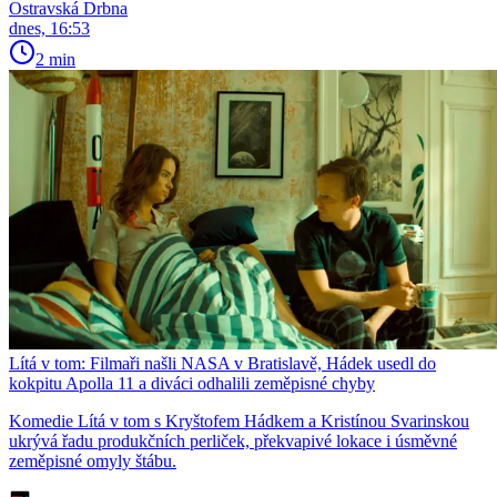
Ostravská Drbna
dnes, 16:53
2 min
Lítá v tom: Filmaři našli NASA v Bratislavě, Hádek usedl do
kokpitu Apolla 11 a diváci odhalili zeměpisné chyby
Komedie Lítá v tom s Kryštofem Hádkem a Kristínou Svarinskou
ukrývá řadu produkčních perliček, překvapivé lokace i úsměvné
zeměpisné omyly štábu.