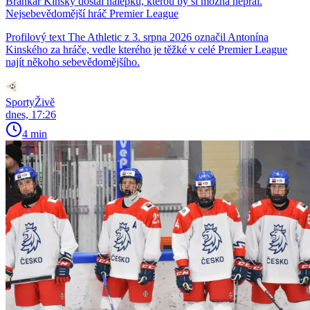
Brankář Kinský dostal nálepku, kterou by si možná nepřál.
Nejsebevědomější hráč Premier League
Profilový text The Athletic z 3. srpna 2026 označil Antonína
Kinského za hráče, vedle kterého je těžké v celé Premier League
najít někoho sebevědomějšího.
SportyŽivě
dnes, 17:26
4 min