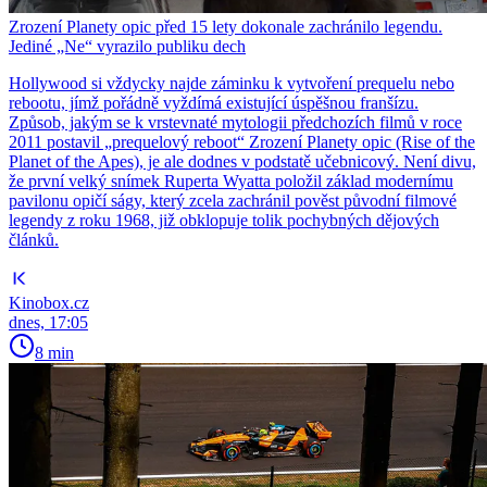
Zrození Planety opic před 15 lety dokonale zachránilo legendu.
Jediné „Ne“ vyrazilo publiku dech
Hollywood si vždycky najde záminku k vytvoření prequelu nebo
rebootu, jímž pořádně vyždímá existující úspěšnou franšízu.
Způsob, jakým se k vrstevnaté mytologii předchozích filmů v roce
2011 postavil „prequelový reboot“ Zrození Planety opic (Rise of the
Planet of the Apes), je ale dodnes v podstatě učebnicový. Není divu,
že první velký snímek Ruperta Wyatta položil základ modernímu
pavilonu opičí ságy, který zcela zachránil pověst původní filmové
legendy z roku 1968, již obklopuje tolik pochybných dějových
článků.
Kinobox.cz
dnes, 17:05
8 min