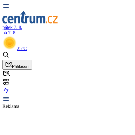
pátek 7. 8.
pá 7. 8.
25°C
Přihlášení
Reklama