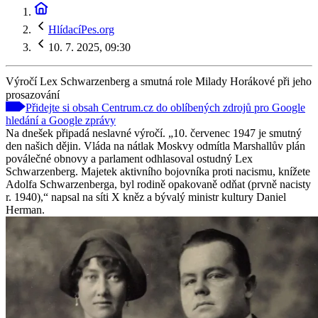
HlídacíPes.org
10. 7. 2025, 09:30
Výročí Lex Schwarzenberg a smutná role Milady Horákové při jeho
prosazování
Přidejte si obsah Centrum.cz do oblíbených zdrojů pro Google
hledání a Google zprávy
Na dnešek připadá neslavné výročí. „10. červenec 1947 je smutný
den našich dějin. Vláda na nátlak Moskvy odmítla Marshallův plán
poválečné obnovy a parlament odhlasoval ostudný Lex
Schwarzenberg. Majetek aktivního bojovníka proti nacismu, knížete
Adolfa Schwarzenberga, byl rodině opakovaně odňat (prvně nacisty
r. 1940),“ napsal na síti X kněz a bývalý ministr kultury Daniel
Herman.