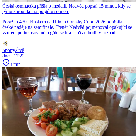
Česká osmnáctka přišla o medaili. Nedvěd popsal 15 minut, kdy se
týmu zhroutila hra po gólu soupeře
Porážka 4:5 s Finskem na Hlinka Gretzky Cupu 2026 pohřbila
české naděje na semifinále. Trenér Nedvěd pojmenoval opakující se
vzorec: po inkasovaném gólu se hra na čtvrt hodiny rozpadla.
SportyŽivě
dnes, 17:22
3 min