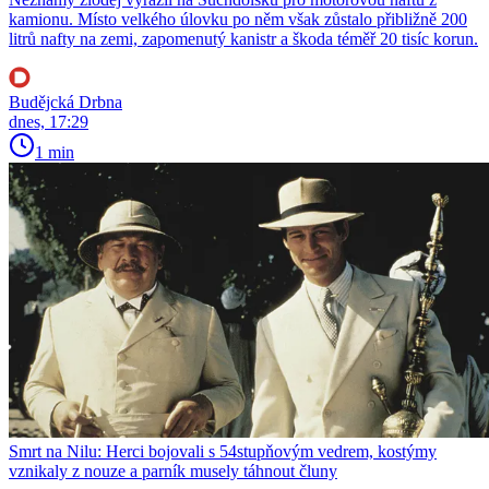
kamionu. Místo velkého úlovku po něm však zůstalo přibližně 200
litrů nafty na zemi, zapomenutý kanistr a škoda téměř 20 tisíc korun.
Budějcká Drbna
dnes, 17:29
1 min
Smrt na Nilu: Herci bojovali s 54stupňovým vedrem, kostýmy
vznikaly z nouze a parník musely táhnout čluny