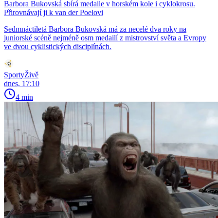
Barbora Bukovská sbírá medaile v horském kole i cyklokrosu.
Přirovnávají ji k van der Poelovi
Sedmnáctiletá Barbora Bukovská má za necelé dva roky na
juniorské scéně nejméně osm medailí z mistrovství světa a Evropy
ve dvou cyklistických disciplínách.
SportyŽivě
dnes, 17:10
4 min