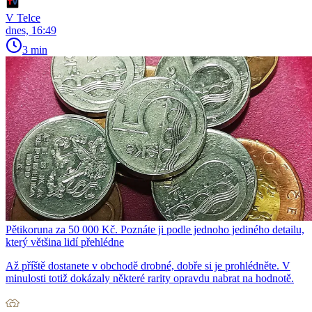
V Telce
dnes, 16:49
3 min
Pětikoruna za 50 000 Kč. Poznáte ji podle jednoho jediného detailu,
který většina lidí přehlédne
Až příště dostanete v obchodě drobné, dobře si je prohlédněte. V
minulosti totiž dokázaly některé rarity opravdu nabrat na hodnotě.