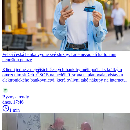
Velká česká banka vypne své služby. Lidé nezaplatí kartou ani
nepošlou peníze
Klienti jedné z největších českých bank by měli počítat s krátkým
omezením služeb. ČSOB na neděli 9. srpna naplánovala odstávku
elektronického bankovnictví, která ovlivní také nákupy na internetu.
Byznys trendy
dnes, 17:46
1 min