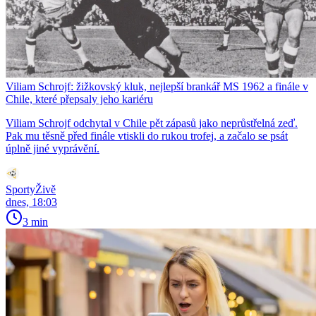
Viliam Schrojf: žižkovský kluk, nejlepší brankář MS 1962 a finále v
Chile, které přepsaly jeho kariéru
Viliam Schrojf odchytal v Chile pět zápasů jako neprůstřelná zeď.
Pak mu těsně před finále vtiskli do rukou trofej, a začalo se psát
úplně jiné vyprávění.
SportyŽivě
dnes, 18:03
3 min