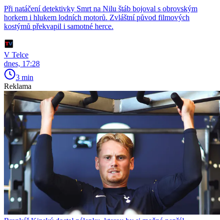
Při natáčení detektivky Smrt na Nilu štáb bojoval s obrovským
horkem i hlukem lodních motorů. Zvláštní původ filmových
kostýmů překvapil i samotné herce.
V Telce
dnes, 17:28
3 min
Reklama