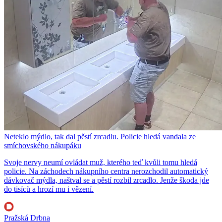
Neteklo mýdlo, tak dal pěstí zrcadlu. Policie hledá vandala ze
smíchovského nákupáku
Svoje nervy neumí ovládat muž, kterého teď kvůli tomu hledá
policie. Na záchodech nákupního centra nerozchodil automatický
dávkovač mýdla, naštval se a pěstí rozbil zrcadlo. Jenže škoda jde
do tisíců a hrozí mu i vězení.
Pražská Drbna