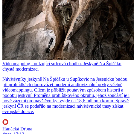
Videomapping i pulzující srdcová chodba. Jeskyně Na Špičáku
chystá modernizaci
Návštěvníky jeskyně Na Špičáku u Supíkovic na Jesenicku budou
při prohlídkách doprovázet moderní audiovizuální prvky včetně
videomappingu. Cílem je přiblížit poutavým způsobem historii a
podobu jeskyní. Proměna prohlídkového okruhu, jehož součástí je i
nové zázemí pro návštěvníky, vyjde na 18,6 milionu korun. Správě
jeskyní ČR se podařilo na modernizaci návštěvnické trasy získat
evropské dotace.
Hanácká Drbna