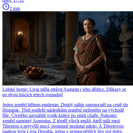
dnes, 17:12
2 min
Lidské bestie: Livia měla otrávit Augusta i jeho dědice. Důkazy se
po dvou tisících letech rozpadají
Jeden zemřel během epidemie. Druhý náhle onemocněl na cestě do
Hispánie. Třetí podlehl následkům zranění utrženého na východě
říše. Čtvrtého zavraždil voják krátce po smrti císaře. Nakonec
zemřel samotný Augustus. Z téměř všech mužů, kteří stáli mezi
Tiberiem a nejvyšší mocí, postupně nezůstal nikdo. A Tiberiovou
matkou byla Livia Drusilla, jedna z nejmocnějších žen své doby.