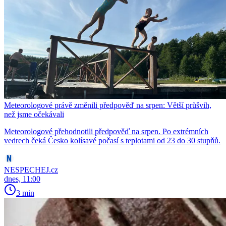
Meteorologové právě změnili předpověď na srpen: Větší průšvih,
než jsme očekávali
Meteorologové přehodnotili předpověď na srpen. Po extrémních
vedrech čeká Česko kolísavé počasí s teplotami od 23 do 30 stupňů.
NESPECHEJ.cz
dnes, 11:00
3 min