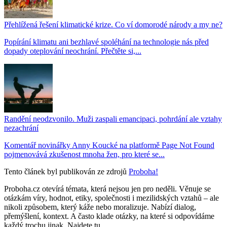
Přehlížená řešení klimatické krize. Co ví domorodé národy a my ne?
Popírání klimatu ani bezhlavé spoléhání na technologie nás před
dopady oteplování neochrání. Přečtěte si,...
Randění neodzvonilo. Muži zaspali emancipaci, pohrdání ale vztahy
nezachrání
Komentář novinářky Anny Koucké na platformě Page Not Found
pojmenovává zkušenost mnoha žen, pro které se...
Tento článek byl publikován ze zdrojů
Proboha!
Proboha.cz otevírá témata, která nejsou jen pro neděli. Věnuje se
otázkám víry, hodnot, etiky, společnosti i mezilidských vztahů – ale
nikoli způsobem, který káže nebo moralizuje. Nabízí dialog,
přemýšlení, kontext. A často klade otázky, na které si odpovídáme
každý trochu jinak. Najdete tu...