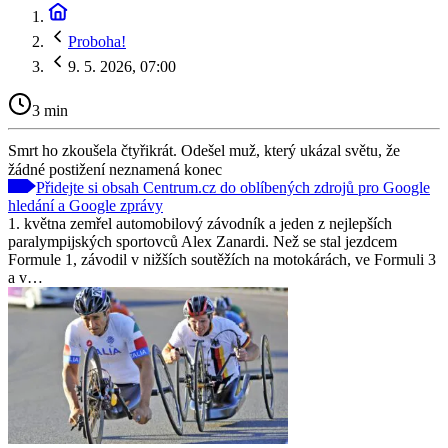
Proboha!
9. 5. 2026, 07:00
3 min
Smrt ho zkoušela čtyřikrát. Odešel muž, který ukázal světu, že
žádné postižení neznamená konec
Přidejte si obsah Centrum.cz do oblíbených zdrojů pro Google
hledání a Google zprávy
1. května zemřel automobilový závodník a jeden z nejlepších
paralympijských sportovců Alex Zanardi. Než se stal jezdcem
Formule 1, závodil v nižších soutěžích na motokárách, ve Formuli 3
a v…