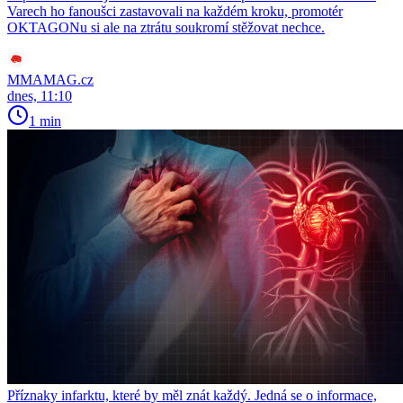
Varech ho fanoušci zastavovali na každém kroku, promotér
OKTAGONu si ale na ztrátu soukromí stěžovat nechce.
MMAMAG.cz
dnes, 11:10
1 min
Příznaky infarktu, které by měl znát každý. Jedná se o informace,