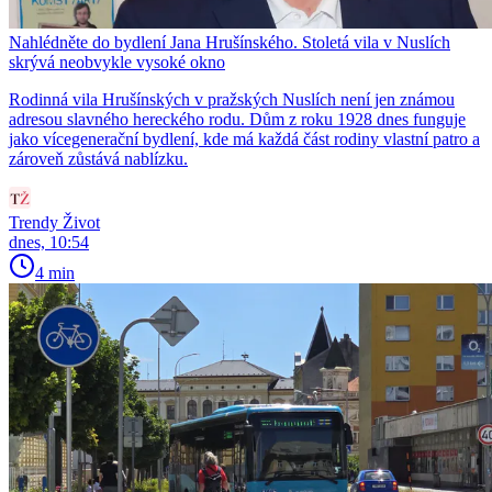
Nahlédněte do bydlení Jana Hrušínského. Stoletá vila v Nuslích
skrývá neobvykle vysoké okno
Rodinná vila Hrušínských v pražských Nuslích není jen známou
adresou slavného hereckého rodu. Dům z roku 1928 dnes funguje
jako vícegenerační bydlení, kde má každá část rodiny vlastní patro a
zároveň zůstává nablízku.
Trendy Život
dnes, 10:54
4 min