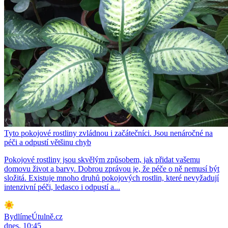
Tyto pokojové rostliny zvládnou i začátečníci. Jsou nenáročné na
péči a odpustí většinu chyb
Pokojové rostliny jsou skvělým způsobem, jak přidat vašemu
domovu život a barvy. Dobrou zprávou je, že péče o ně nemusí být
složitá. Existuje mnoho druhů pokojových rostlin, které nevyžadují
intenzivní péči, ledasco i odpustí a...
BydlímeÚtulně.cz
dnes, 10:45