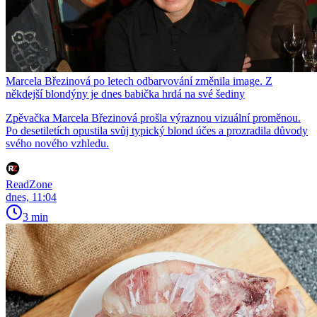
Marcela Březinová po letech odbarvování změnila image. Z
někdejší blondýny je dnes babička hrdá na své šediny
Zpěvačka Marcela Březinová prošla výraznou vizuální proměnou.
Po desetiletích opustila svůj typický blond účes a prozradila důvody
svého nového vzhledu.
ReadZone
dnes, 11:04
3 min