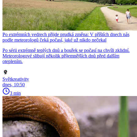
Po extrémních vedrech přijde prudká změna: V příštích dnech nás
podle meteorologů čeká počasí, jaké už nikdo nečekal
Po sérii extrémně teplých dnů a bouřek se počasí na chvíli zklidní.
Meteorologové slibují několik příjemnějších dnů před dalším
oteplením.
Světkreativity
dnes, 10:50
3 min