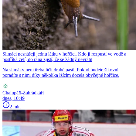
Slimáci nesnášejí jednu látku v hořčici. Kdo ji rozpustí ve vodě a
postříká zelí, do rána zjistí, že se žádný nevrátil
Na slimáky není třeba líčit drahé pasti. Pokud budete šikovní,
poradíte s nimi díky několika lžícím docela obyčejné hořčice.
Chalupáři-Zahrádkáři
dnes, 10:49
2 min