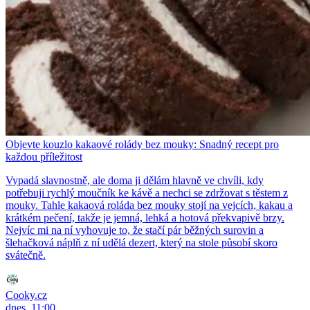
Objevte kouzlo kakaové rolády bez mouky: Snadný recept pro
každou příležitost
Vypadá slavnostně, ale doma ji dělám hlavně ve chvíli, kdy
potřebuji rychlý moučník ke kávě a nechci se zdržovat s těstem z
mouky. Tahle kakaová roláda bez mouky stojí na vejcích, kakau a
krátkém pečení, takže je jemná, lehká a hotová překvapivě brzy.
Nejvíc mi na ní vyhovuje to, že stačí pár běžných surovin a
šlehačková náplň z ní udělá dezert, který na stole působí skoro
svátečně.
Cooky.cz
dnes, 11:00