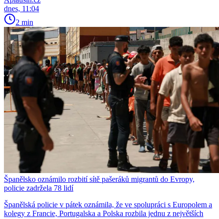
dnes, 11:04
2 min
Španělsko oznámilo rozbití sítě pašeráků migrantů do Evropy,
policie zadržela 78 lidí
Španělská policie v pátek oznámila, že ve spolupráci s Europolem a
kolegy z Francie, Portugalska a Polska rozbila jednu z největších