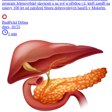
program Jelenovršské slavnosti a na své si přijdou i ti, kteří zamíří na
oslavy 100 let od založení Sboru dobrovolných hasičů v Mokrém.
Budějcká Drbna
dnes, 10:55
1 min