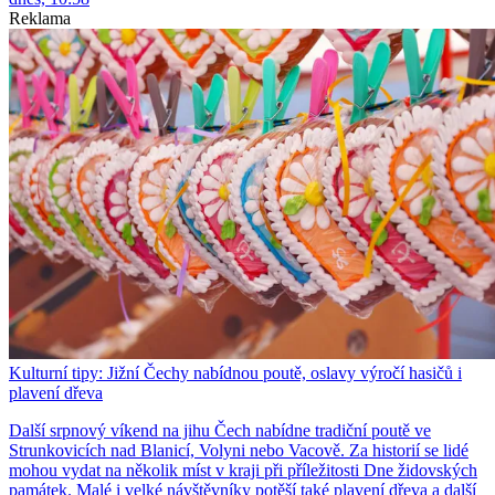
Reklama
Kulturní tipy: Jižní Čechy nabídnou poutě, oslavy výročí hasičů i
plavení dřeva
Další srpnový víkend na jihu Čech nabídne tradiční poutě ve
Strunkovicích nad Blanicí, Volyni nebo Vacově. Za historií se lidé
mohou vydat na několik míst v kraji při příležitosti Dne židovských
památek. Malé i velké návštěvníky potěší také plavení dřeva a další