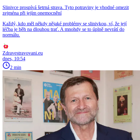
Slinivce prospívá šetrná strava. Tyto potraviny je vhodné omezit
zejména při jejím onemocnění
Každý, kdo měl někdy nějaké problémy se slinivkou, ví, že její
léčba je běh na dlouhou trať. A mnohdy se to úplně nevrátí do
normálu.
Zdravestravovani.eu
dnes, 10:54
2 min