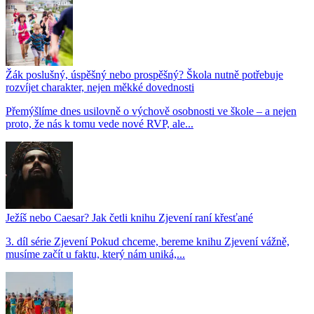
Žák poslušný, úspěšný nebo prospěšný? Škola nutně potřebuje
rozvíjet charakter, nejen měkké dovednosti
Přemýšlíme dnes usilovně o výchově osobnosti ve škole – a nejen
proto, že nás k tomu vede nové RVP, ale...
Ježíš nebo Caesar? Jak četli knihu Zjevení raní křesťané
3. díl série Zjevení Pokud chceme, bereme knihu Zjevení vážně,
musíme začít u faktu, který nám uniká,...