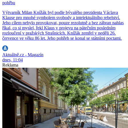
pohřbu
Výtvarník Milan Knížák byl podle bývalého prezidenta Václava
Klause pro mnohé symbolem svobody a intelektuálního rebelství.
Jeho cílem nebylo provokovat, pouze rezolutně a bez zábran nahlas
říkal, co si myslel, řekl Klaus v projevu na pátečním posledním
rozloučení v pražských Strašnicích. Knížák zemřel v neděli 26.
července ve věku 86 let. Jeho pohřeb se konal se státními poctami.
Aktuálně.cz - Magazín
dnes, 11:04
Reklama