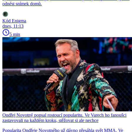
odnést snímek domů.
Kód Enigma
dnes, 11:13
5 min
Ondřej Novotný popsal rostoucí popularitu. Ve Varech ho fanoušci
zastavovali na každém kroku, stěžovat si ale nechce
Popularita Ondřeje Novotného už dávno přesáhla svět MMA. Ve