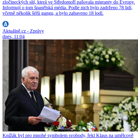
zločineckých sítí, která ve Středomoří pašovala migranty do Evropy.
Informují o tom španělská média. Podle nich bylo zadrženo 78 lidí,
včetně několik šéfů gangu, a bylo zabaveno 18 lodí.
Aktuálně.cz - Zprávy
dnes, 11:04
Knížák byl pro mnohé symbolem svobody, řekl Klaus na umělcově