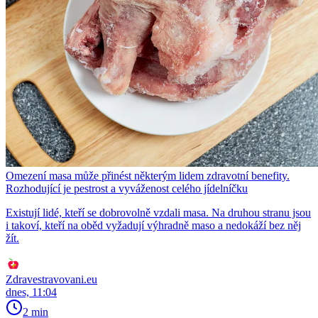
Omezení masa může přinést některým lidem zdravotní benefity.
Rozhodující je pestrost a vyváženost celého jídelníčku
Existují lidé, kteří se dobrovolně vzdali masa. Na druhou stranu jsou
i takoví, kteří na oběd vyžadují výhradně maso a nedokáží bez něj
žít.
Zdravestravovani.eu
dnes, 11:04
2 min