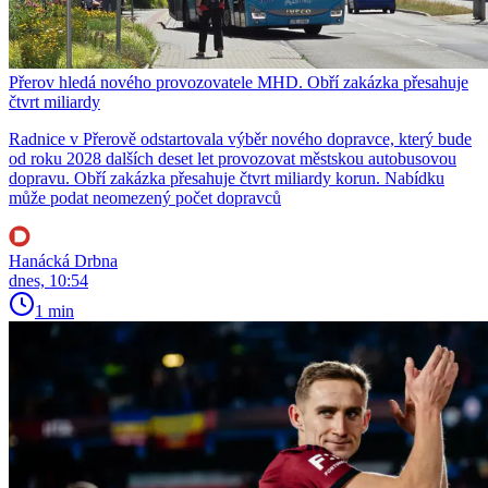
Přerov hledá nového provozovatele MHD. Obří zakázka přesahuje
čtvrt miliardy
Radnice v Přerově odstartovala výběr nového dopravce, který bude
od roku 2028 dalších deset let provozovat městskou autobusovou
dopravu. Obří zakázka přesahuje čtvrt miliardy korun. Nabídku
může podat neomezený počet dopravců
Hanácká Drbna
dnes, 10:54
1 min