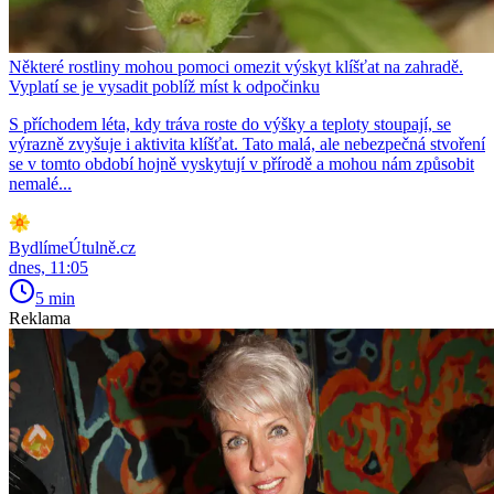
Některé rostliny mohou pomoci omezit výskyt klíšťat na zahradě.
Vyplatí se je vysadit poblíž míst k odpočinku
S příchodem léta, kdy tráva roste do výšky a teploty stoupají, se
výrazně zvyšuje i aktivita klíšťat. Tato malá, ale nebezpečná stvoření
se v tomto období hojně vyskytují v přírodě a mohou nám způsobit
nemalé...
BydlímeÚtulně.cz
dnes, 11:05
5 min
Reklama