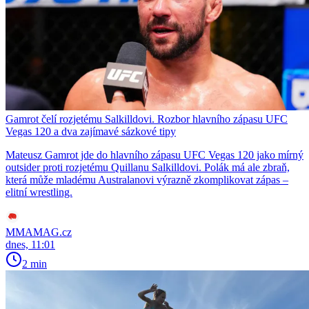
Gamrot čelí rozjetému Salkilldovi. Rozbor hlavního zápasu UFC
Vegas 120 a dva zajímavé sázkové tipy
Mateusz Gamrot jde do hlavního zápasu UFC Vegas 120 jako mírný
outsider proti rozjetému Quillanu Salkilldovi. Polák má ale zbraň,
která může mladému Australanovi výrazně zkomplikovat zápas –
elitní wrestling.
MMAMAG.cz
dnes, 11:01
2 min