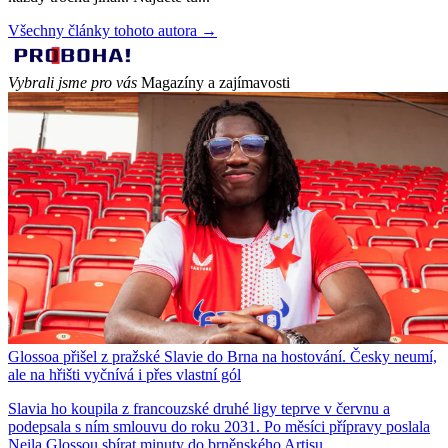
Všechny články tohoto autora →
Vybrali jsme pro vás
Magazíny a zajímavosti
Glossoa přišel z pražské Slavie do Brna na hostování. Česky neumí,
ale na hřišti vyčnívá i přes vlastní gól
Slavia ho koupila z francouzské druhé ligy teprve v červnu a
podepsala s ním smlouvu do roku 2031. Po měsíci přípravy poslala
Neila Glossou sbírat minuty do brněnského Artisu.