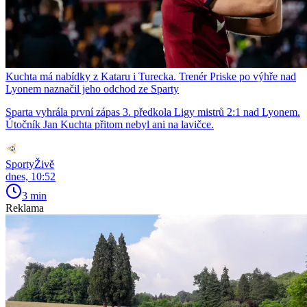
Kuchta má nabídky z Kataru i Turecka. Trenér Priske po výhře nad
Lyonem naznačil jeho odchod ze Sparty
Sparta vyhrála první zápas 3. předkola Ligy mistrů 2:1 nad Lyonem.
Útočník Jan Kuchta přitom nebyl ani na lavičce.
SportyŽivě
dnes, 10:52
3 min
Reklama