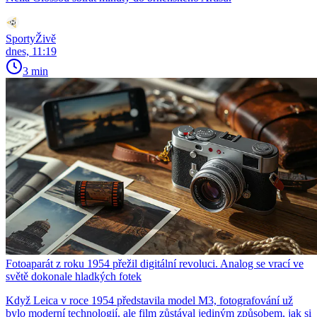
SportyŽivě
dnes, 11:19
3 min
Fotoaparát z roku 1954 přežil digitální revoluci. Analog se vrací ve
světě dokonale hladkých fotek
Když Leica v roce 1954 představila model M3, fotografování už
bylo moderní technologií, ale film zůstával jediným způsobem, jak si