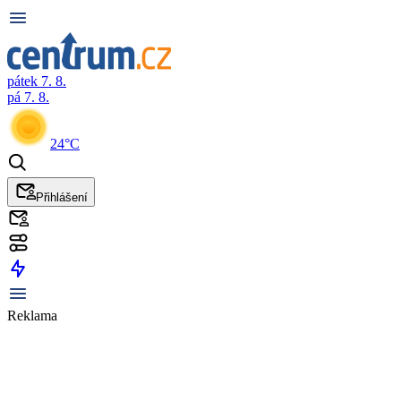
pátek 7. 8.
pá 7. 8.
24°C
Přihlášení
Reklama