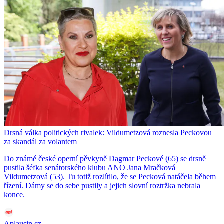
Drsná válka politických rivalek: Vildumetzová roznesla Peckovou
za skandál za volantem
Do známé české operní pěvkyně Dagmar Peckové (65) se drsně
pustila šéfka senátorského klubu ANO Jana Mračková
Vildumetzová (53). Tu totiž rozlítilo, že se Pecková natáčela během
řízení. Dámy se do sebe pustily a jejich slovní roztržka nebrala
konce.
Aplausin.cz