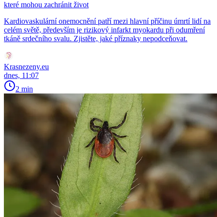
které mohou zachránit život
Kardiovaskulární onemocnění patří mezi hlavní příčinu úmrtí lidí na
celém světě, především je rizikový infarkt myokardu při odumření
tkáně srdečního svalu. Zjistěte, jaké příznaky nepodceňovat.
Krasnezeny.eu
dnes, 11:07
2 min