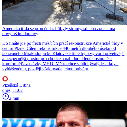
Americká třída se proměnila. Přibyly stromy, sdílená zóna a má
nový režim dopravy
Do finále jde po třech měsících prací rekonstrukce Americké třídy v
centru Plzně. Cílem rekonstrukce 440 metrů dlouhého úseku od
takzvaného Mrakodrapu ke Klatovské třídě bylo vytvořit přívětivější
a bezpečnější prostor pro chodce a nabídnout lépe dostupné a
komfortnější zastávky MHD. Město chce vrátit bývalý lesk kdysi
vyhlášenému, později však uvadajícímu bulváru.
Plzeňská Drbna
dnes, 11:02
2 min