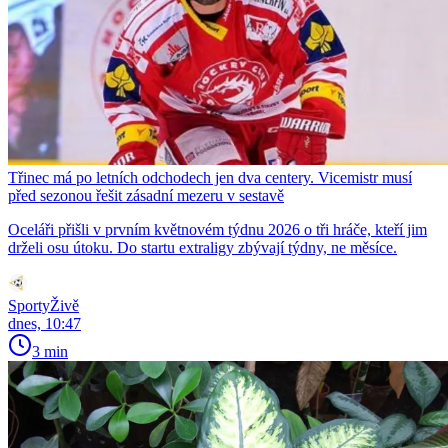
Třinec má po letních odchodech jen dva centery. Vicemistr musí
před sezonou řešit zásadní mezeru v sestavě
Oceláři přišli v prvním květnovém týdnu 2026 o tři hráče, kteří jim
drželi osu útoku. Do startu extraligy zbývají týdny, ne měsíce.
SportyŽivě
dnes, 10:47
3 min