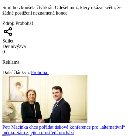
Smrt ho zkoušela čtyřikrát. Odešel muž, který ukázal světu, že
žádné postižení neznamená konec
Zdroj
:
Proboha!
Sdílet
Denní
výzva
0
Reklama
Další články z
Proboha!
Petr Macinka chce pořádat tiskové konference pro „alternativní“
média. Sám z jejich prostředí pochází