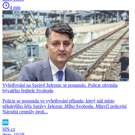
4 min
Vyšetřování na Správě železnic se posunulo. Policie obvinila
bývalého ředitele Svobodu
Policie se posunula ve vyšetřování případu, který stál místo
někdejšího šéfa Správy železnic Jiřího Svobodu. Mluvčí policejní
Národní centrály proti...
HN.cz
dnes, 10:58