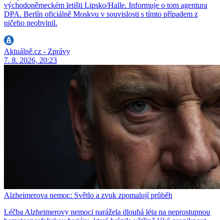
východoněmeckém letišti Lipsko/Halle. Informuje o tom agentura
DPA. Berlín oficiálně Moskvu v souvislosti s tímto případem z
ničeho neobvinil.
Aktuálně.cz - Zprávy
7. 8. 2026, 20:23
Alzheimerova nemoc: Světlo a zvuk zpomalují průběh
Léčba Alzheimerovy nemoci narážela dlouhá léta na neprostupnou