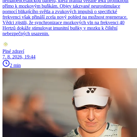
hematoencefalickou bariéru, která bránila většině léků proniknout
přímo k mozkovým buňkám. Objev takzvané neurostimulace
pomocí blikajícího světla a zvukových impulsů o specifické
frekvenci však přináší zcela nový pohled na možnost regenerace.
Vědci zjistili, že synchronizace mozkových vln na frekvenci 40
Hertzů dokáže stimulovat imunitní buňky v mozku k čištění
nebezpečných usazenin.
Plné zdraví
7. 8. 2026, 19:44
2 min