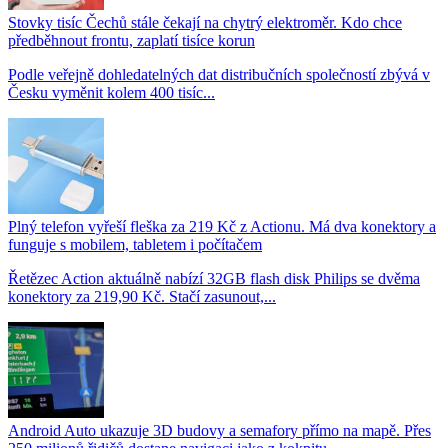
Stovky tisíc Čechů stále čekají na chytrý elektroměr. Kdo chce
předběhnout frontu, zaplatí tisíce korun
Podle veřejně dohledatelných dat distribučních společností zbývá v
Česku vyměnit kolem 400 tisíc...
Plný telefon vyřeší fleška za 219 Kč z Actionu. Má dva konektory a
funguje s mobilem, tabletem i počítačem
Řetězec Action aktuálně nabízí 32GB flash disk Philips se dvěma
konektory za 219,90 Kč. Stačí zasunout,...
Android Auto ukazuje 3D budovy a semafory přímo na mapě. Přes