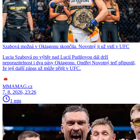
Szabová možná v Oktagonu skončila. Novotný ji už vidí v UFC
Lucia Szabová po výhře nad Lucií Pudilovou dál drží
neporazitelnost i dva pásy Oktagonu. Ondřej Novotný teď připustil,
že její další zápas už může přijít v UFC.
MMAMAG.cz
7. 8. 2026, 23:26
1 min