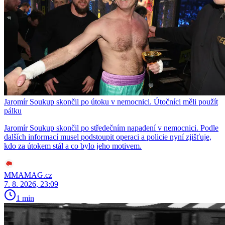
Jaromír Soukup skončil po útoku v nemocnici. Útočníci měli použít
pálku
Jaromír Soukup skončil po středečním napadení v nemocnici. Podle
dalších informací musel podstoupit operaci a policie nyní zjišťuje,
kdo za útokem stál a co bylo jeho motivem.
MMAMAG.cz
7. 8. 2026, 23:09
1 min