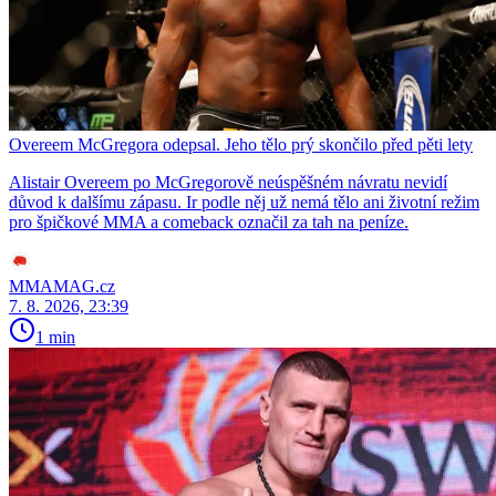
Overeem McGregora odepsal. Jeho tělo prý skončilo před pěti lety
Alistair Overeem po McGregorově neúspěšném návratu nevidí
důvod k dalšímu zápasu. Ir podle něj už nemá tělo ani životní režim
pro špičkové MMA a comeback označil za tah na peníze.
MMAMAG.cz
7. 8. 2026, 23:39
1 min