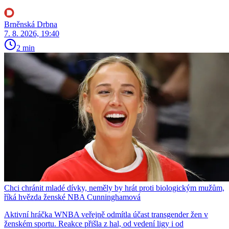
Brněnská Drbna
7. 8. 2026, 19:40
2 min
Chci chránit mladé dívky, neměly by hrát proti biologickým mužům,
říká hvězda ženské NBA Cunninghamová
Aktivní hráčka WNBA veřejně odmítla účast transgender žen v
ženském sportu. Reakce přišla z hal, od vedení ligy i od