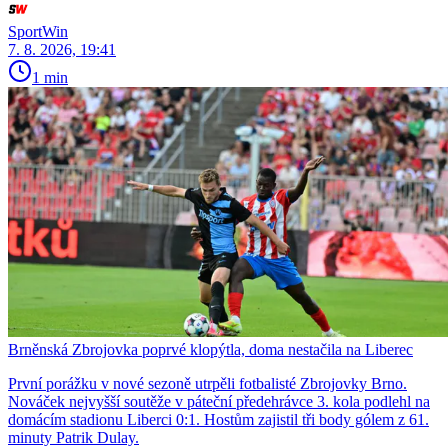
SportWin
7. 8. 2026, 19:41
1 min
Brněnská Zbrojovka poprvé klopýtla, doma nestačila na Liberec
První porážku v nové sezoně utrpěli fotbalisté Zbrojovky Brno.
Nováček nejvyšší soutěže v páteční předehrávce 3. kola podlehl na
domácím stadionu Liberci 0:1. Hostům zajistil tři body gólem z 61.
minuty Patrik Dulay.