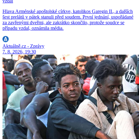
vzdal
Hlava Arménské apoštolské církve, katolikos Garegin II., a dalších
šest prelátů v pátek stanuli před soudem. První jednání, uspořádané
za zavřenými dveřmi, ale zakrátko skončilo, protože soudce se
případu vzdal, oznámila média.
Aktuálně.cz - Zprávy
7. 8. 2026, 19:30