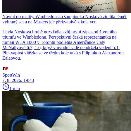
Návrat do reality. Wimbledonská šampionka Nosková ztratila téměř
vyhraný set a na Masters jde překvapivě z kola ven
Linda Nosková hrubě nezvládla svůj první zápas od životního
triumfu ve Wimbledonu. Perspektivní česká reprezentantka na
turnaji WTA 1000 v Torontu podlehla Američance Caty
McNallyové 6:7, 1:6, když v úvodní sadě neudržela vedení 5:1.
Překvapivá vítězka se ve třetím kole utká s Filipínkou Alexandrou
Ealaovou.
SportWin
7. 8. 2026, 19:43
1 min