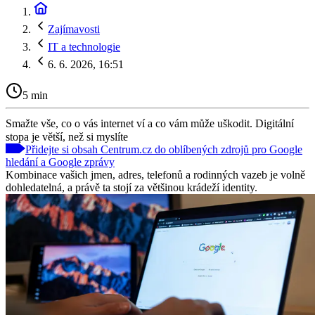
Zajímavosti
IT a technologie
6. 6. 2026, 16:51
5 min
Smažte vše, co o vás internet ví a co vám může uškodit. Digitální
stopa je větší, než si myslíte
Přidejte si obsah Centrum.cz do oblíbených zdrojů pro Google
hledání a Google zprávy
Kombinace vašich jmen, adres, telefonů a rodinných vazeb je volně
dohledatelná, a právě ta stojí za většinou krádeží identity.