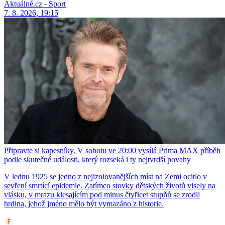
Aktuálně.cz - Sport
7. 8. 2026, 19:15
Připravte si kapesníky. V sobotu ve 20:00 vysílá Prima MAX příběh
podle skutečné události, který rozseká i ty nejtvrdší povahy
V lednu 1925 se jedno z nejizolovanějších míst na Zemi ocitlo v
sevření smrtící epidemie. Zatímco stovky dětských životů visely na
vlásku, v mrazu klesajícím pod minus čtyřicet stupňů se zrodil
hrdina, jehož jméno mělo být vymazáno z historie.