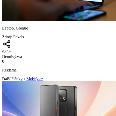
Laptop, Google
Zdroj
:
Pexels
Sdílet
Denní
výzva
0
Reklama
Další články z
Mobify.cz