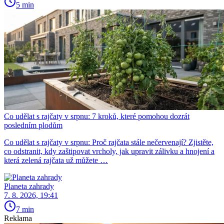
5 min
Co udělat s rajčaty v srpnu: 7 kroků, které pomohou dozrát
posledním plodům
Co udělat s rajčaty v srpnu: Proč rajčata stále nečervenají? Zjistěte,
co odstranit, kdy zaštipovat vrcholy, jak upravit zálivku a hnojení a
která zelená rajčata už můžete …
Planeta zahrady
7. 8. 2026, 19:41
7 min
Reklama