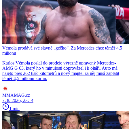
Vémola prodává své slavné „géčko“. Za Mercedes chce téměř 4,5
milionu
Karlos Vémola poslal do prodeje výrazně upravený Mercedes-
AMG G 63, který ho v minulosti doprovázel i k oltáři. Auto má
najeto přes 262 tisíc kilometrů a nový majitel za něj musí zaplatit
téměř 4,5 milionu korun.
MMAMAG.cz
7. 8. 2026, 23:14
1 min