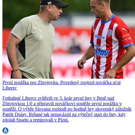
První porážka pro Zbrojovku. Povedený rozjezd nováčka uťal
Liberec
Fotbalisté Liberce zvítězili ve 3. kole první ligy v Brně nad
Zbrojovkou 1:0 a připravili nováčkovi soutěže první porážku v
soutěži. O výhře Slovanu rozhodl po hodině hry slovenský záložník
Patrik Dulay. Brňané tak nenavázali na výtečný start do ligy, kdy
zdolali Spartu a remizovali v Plzni.