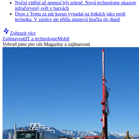
Noční vidění už nemusí být zelené. Nová technologie ukazuje
infračervený svět v barvách
Dron z Temu za pár korun vypadal na fotkách jako profi
technika. V zásilce ale přišla plastová hračka do dlaně
Zobrazit více
Zajímavosti
IT a technologie
Mobil
Vybrali jsme pro vás
Magazíny a zajímavosti