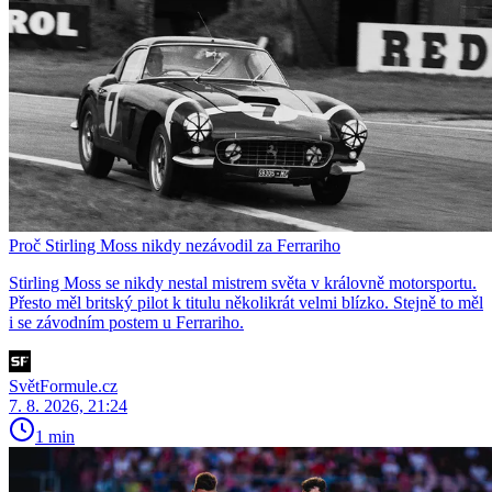
Proč Stirling Moss nikdy nezávodil za Ferrariho
Stirling Moss se nikdy nestal mistrem světa v královně motorsportu.
Přesto měl britský pilot k titulu několikrát velmi blízko. Stejně to měl
i se závodním postem u Ferrariho.
SvětFormule.cz
7. 8. 2026, 21:24
1 min