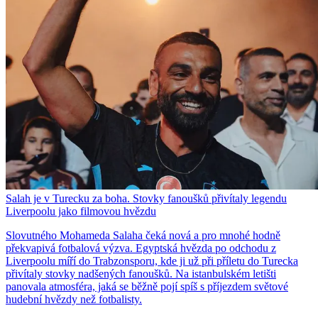
Salah je v Turecku za boha. Stovky fanoušků přivítaly legendu
Liverpoolu jako filmovou hvězdu
Slovutného Mohameda Salaha čeká nová a pro mnohé hodně
překvapivá fotbalová výzva. Egyptská hvězda po odchodu z
Liverpoolu míří do Trabzonsporu, kde ji už při příletu do Turecka
přivítaly stovky nadšených fanoušků. Na istanbulském letišti
panovala atmosféra, jaká se běžně pojí spíš s příjezdem světové
hudební hvězdy než fotbalisty.