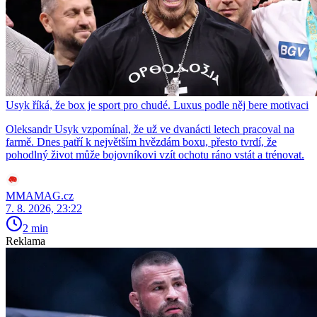
Usyk říká, že box je sport pro chudé. Luxus podle něj bere motivaci
Oleksandr Usyk vzpomínal, že už ve dvanácti letech pracoval na
farmě. Dnes patří k největším hvězdám boxu, přesto tvrdí, že
pohodlný život může bojovníkovi vzít ochotu ráno vstát a trénovat.
MMAMAG.cz
7. 8. 2026, 23:22
2 min
Reklama