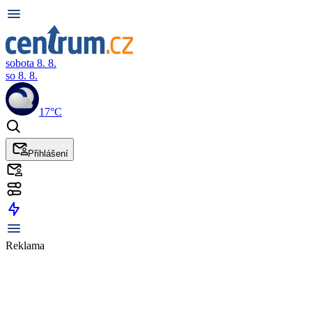
sobota 8. 8.
so 8. 8.
17°C
Přihlášení
Reklama