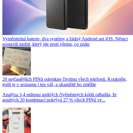
Vyměnitelná baterie, dva systémy a žádný Android ani iOS. Němci
postavili mobil, který jde proti všemu, co znáte
20 nejčastějších PINů odemkne čtvrtinu všech telefonů. Koukněte,
jestli je v seznamu i ten váš, a okamžitě ho změňte
Analýza 3,4 milionu uniklých čtyřmístných kódů odhalila, že
pouhých 20 kombinací pokrývá 27 % všech PINů ve...