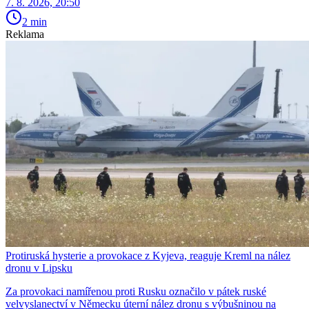
7. 8. 2026, 20:50
2 min
Reklama
Protiruská hysterie a provokace z Kyjeva, reaguje Kreml na nález
dronu v Lipsku
Za provokaci namířenou proti Rusku označilo v pátek ruské
velvyslanectví v Německu úterní nález dronu s výbušninou na