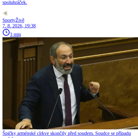
spoluhráček.
SportyŽivě
7. 8. 2026, 19:38
3 min
Špičky arménské církve skončily před soudem. Soudce se případu