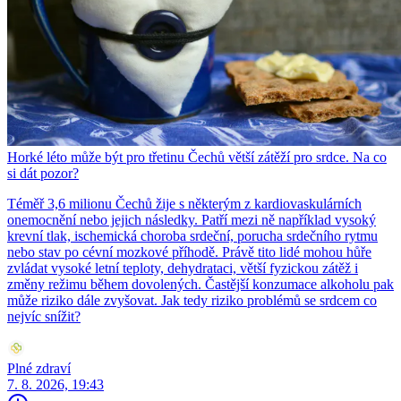
Horké léto může být pro třetinu Čechů větší zátěží pro srdce. Na co
si dát pozor?
Téměř 3,6 milionu Čechů žije s některým z kardiovaskulárních
onemocnění nebo jejich následky. Patří mezi ně například vysoký
krevní tlak, ischemická choroba srdeční, porucha srdečního rytmu
nebo stav po cévní mozkové příhodě. Právě tito lidé mohou hůře
zvládat vysoké letní teploty, dehydrataci, větší fyzickou zátěž i
změny režimu během dovolených. Častější konzumace alkoholu pak
může riziko dále zvyšovat. Jak tedy riziko problémů se srdcem co
nejvíc snížit?
Plné zdraví
7. 8. 2026, 19:43