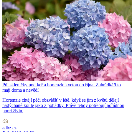
Půl skleničky pod keř a hortenzie kvetou do října. Zahrádkáři to
mají doma a nevědí
Hortenzie chtějí péči obzvlášť v létě, když se jim z květů dělají
nadýchané koule jako z pohádky. Právě tehdy potřebují pořádnou
porci živin.
adbz.cz