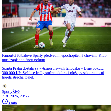
Fanoušci fotbalové Sparty předvedli nepochopitelné chování. Klub
musí zaplatit tučnou pokutu
Sparta Praha dostala za výtržnosti svých fanoušků v Brně pokutu
300 000 Kč. Světlice letěly směrem k hrací ploše, v sektoru hostů
hořela střecha toalet.
SportyŽivě
7. 8. 2026, 20:55
3 min