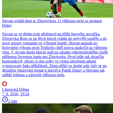
Slovan ovládl duel se Zbrojovkou. O vítěznou trefu se postaral
Dulay
Slovan se ve třetím kole představil na hřišti ligového nováčka.
Zbrojovka Brno se po třech letech vrátila do nejvyšší soutěže a do
nové sezony vstoupila ve výborné formě. Slovan naopak po
bojovném výkonu proti Teplicím chtěl znovu naskočit na vítěznou
vlnu. V úvodu duelu hlavní sudí po zásahu videorozhodčího zrušil
udělenou červenou kartu pro Zbrojovku. První půle tak skončila
bezbrankově, přesto si oba celky ve velmi náročném utkání
vypracovaly řadu příležitostí. Zlom přišel ve druhé půli, kdy se po
dlouhém vhazování dostal k hlavičce Patrik Dulay a Slovanu tak
zařídil jedinou a zároveň vítěznou trefu.
Liberecká Drbna
7. 8. 2026, 19:24
2 min