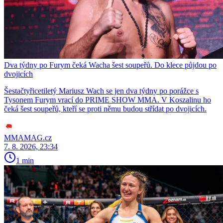
Dva týdny po Furym čeká Wacha šest soupeřů. Do klece půjdou po
dvojicích
Šestačtyřicetiletý Mariusz Wach se jen dva týdny po porážce s
Tysonem Furym vrací do PRIME SHOW MMA. V Koszalinu ho
čeká šest soupeřů, kteří se proti němu budou střídat po dvojicích.
MMAMAG.cz
7. 8. 2026, 23:34
1 min