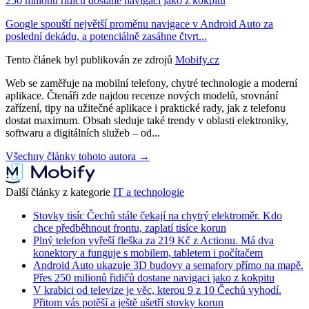
250 milionů řidičů dostane navigaci jako z kokpitu
Google spouští největší proměnu navigace v Android Auto za
poslední dekádu, a potenciálně zasáhne čtvrt...
Tento článek byl publikován ze zdrojů
Mobify.cz
Web se zaměřuje na mobilní telefony, chytré technologie a moderní
aplikace. Čtenáři zde najdou recenze nových modelů, srovnání
zařízení, tipy na užitečné aplikace i praktické rady, jak z telefonu
dostat maximum. Obsah sleduje také trendy v oblasti elektroniky,
softwaru a digitálních služeb – od...
Všechny články tohoto autora →
Další články z kategorie
IT a technologie
Stovky tisíc Čechů stále čekají na chytrý elektroměr. Kdo
chce předběhnout frontu, zaplatí tisíce korun
Plný telefon vyřeší fleška za 219 Kč z Actionu. Má dva
konektory a funguje s mobilem, tabletem i počítačem
Android Auto ukazuje 3D budovy a semafory přímo na mapě.
Přes 250 milionů řidičů dostane navigaci jako z kokpitu
V krabici od televize je věc, kterou 9 z 10 Čechů vyhodí.
Přitom vás potěší a ještě ušetří stovky korun