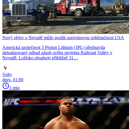
Nový objev v Nevadě může posílit surovinovou soběstačnost USA
Americká společnost 3 Proton Lithium (3PL) představila
aktualizovaný odhad zásob svého projektu Railroad Valley v
Nevadě. Ložisko obsahuje přibližně 31…
Volty
dnes, 01:00
1 min