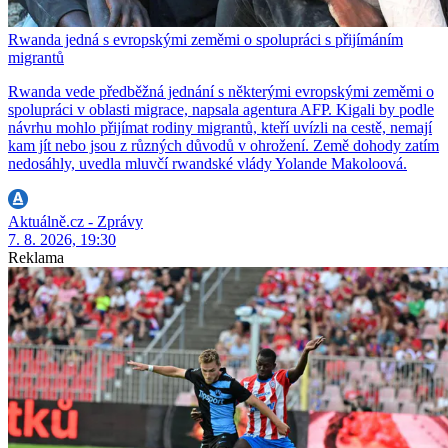
Rwanda jedná s evropskými zeměmi o spolupráci s přijímáním
migrantů
Rwanda vede předběžná jednání s některými evropskými zeměmi o
spolupráci v oblasti migrace, napsala agentura AFP. Kigali by podle
návrhu mohlo přijímat rodiny migrantů, kteří uvízli na cestě, nemají
kam jít nebo jsou z různých důvodů v ohrožení. Země dohody zatím
nedosáhly, uvedla mluvčí rwandské vlády Yolande Makoloová.
Aktuálně.cz - Zprávy
7. 8. 2026, 19:30
Reklama