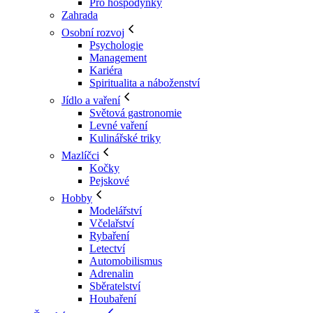
Pro hospodyňky
Zahrada
Osobní rozvoj
Psychologie
Management
Kariéra
Spiritualita a náboženství
Jídlo a vaření
Světová gastronomie
Levné vaření
Kulinářské triky
Mazlíčci
Kočky
Pejskové
Hobby
Modelářství
Včelařství
Rybaření
Letectví
Automobilismus
Adrenalin
Sběratelství
Houbaření