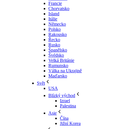
Francie
Chorvatsko
Island
Itálie
Německo
Polsko
Rakousko
Řecko
Rusko
Španělsko
Švédsko
Velká Británie
Rumunsko
Válka na Ukrajině
Maďarsko
Svět
USA
Blízký východ
Izrael
Palestina
Asie
Čína
Jižní Korea