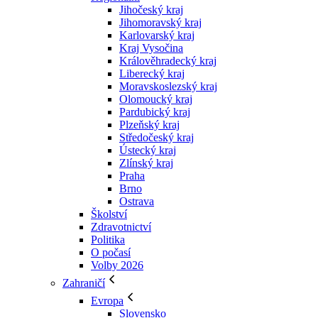
Jihočeský kraj
Jihomoravský kraj
Karlovarský kraj
Kraj Vysočina
Králověhradecký kraj
Liberecký kraj
Moravskoslezský kraj
Olomoucký kraj
Pardubický kraj
Plzeňský kraj
Středočeský kraj
Ústecký kraj
Zlínský kraj
Praha
Brno
Ostrava
Školství
Zdravotnictví
Politika
O počasí
Volby 2026
Zahraničí
Evropa
Slovensko