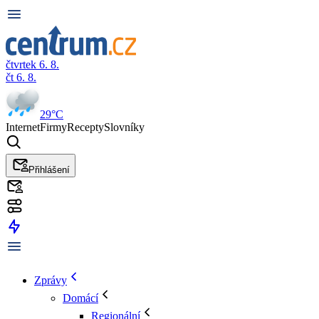
čtvrtek 6. 8.
čt 6. 8.
29°C
Internet
Firmy
Recepty
Slovníky
Přihlášení
Zprávy
Domácí
Regionální