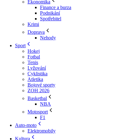
Ekonomika
Finance a burza
Podnikání
Spotřebitel
Krimi
Doprava
Nehody
Sport
Hokej
Fotbal
Tenis
Lyžování
Cyklistika
Atletika
Bojové sporty
ZOH 2026
Basketbal
NBA
Motosport
F1
Auto-moto
Elektromobily
Kultura