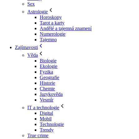
Sex
Astrologie
Horoskopy
Tarot a karty
Andělé a tajemná znamení
Numerologie
Tajemno
Zajímavosti
Věda
Biologie
Ekologie
Fyzika
Geografie
Historie
Chemie
Jazykověda
Vesmír
IT a technologie
Digital
Mobil
Technologie
Trendy
True crime