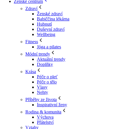
Ženské centrum
Zdraví
Ženské zdraví
Babiččina lékárna
Hubnutí
Duševní zdraví
Wellbeing
Fitness
Jóga a pilates
Módní trendy
Aktuální trendy
Doplňky
Krása
Péče o pleť
Péče o tělo
Vlasy
Nehty
Příběhy ze života
Inspirativní ženy
Rodina & komunita
Výchova
Přátelství
Vztahy