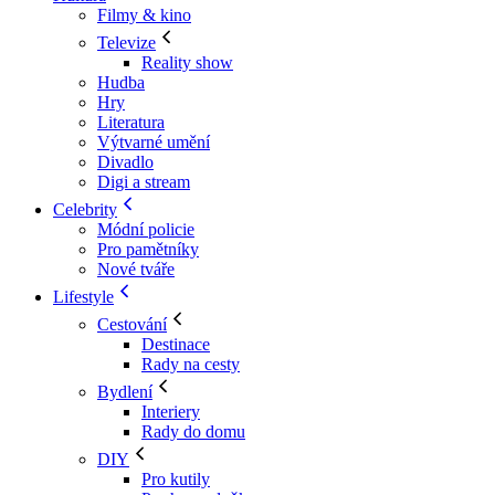
Filmy & kino
Televize
Reality show
Hudba
Hry
Literatura
Výtvarné umění
Divadlo
Digi a stream
Celebrity
Módní policie
Pro pamětníky
Nové tváře
Lifestyle
Cestování
Destinace
Rady na cesty
Bydlení
Interiery
Rady do domu
DIY
Pro kutily