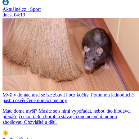
Aktuálně.cz - Sport
dnes, 04:19
Myší v domácnosti se lze zbavit i bez kočky. Pomohou jednoduché
pasti i osvědčené domácí metody
Máte doma myši? Musíte se s nimi vypořádat, neboť tito hlodavci
přenášejí celou řadu chorob a stávající onemocnění mohou
zhoršovat. Obzvláště u dětí.