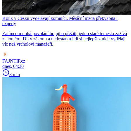
Kolik v Česku vydělávají kominíci. Měsíční mzda překvapila i
experty
Zatímco mnohá povolání bojují o přežití, jedno staré řemeslo zažívá
zlatou éru. Díky zákonu a nedostatku lidí si nejlepší z nich vydělají
víc než vrcholoví manažeři.
FAJNTIP.cz
dnes, 04:30
3 min