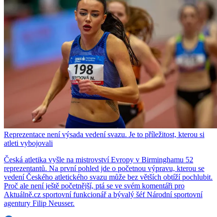
Reprezentace není výsada vedení svazu. Je to příležitost, kterou si
atleti vybojovali
Česká atletika vyšle na mistrovství Evropy v Birminghamu 52
reprezentantů. Na první pohled jde o početnou výpravu, kterou se
vedení Českého atletického svazu může bez větších obtíží pochlubit.
Proč ale není ještě početnější, ptá se ve svém komentáři pro
Aktuálně.cz sportovní funkcionář a bývalý šéf Národní sportovní
agentury Filip Neusser.