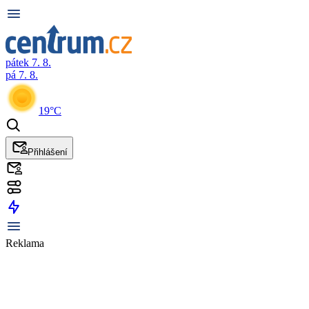
pátek 7. 8.
pá 7. 8.
19°C
Přihlášení
Reklama