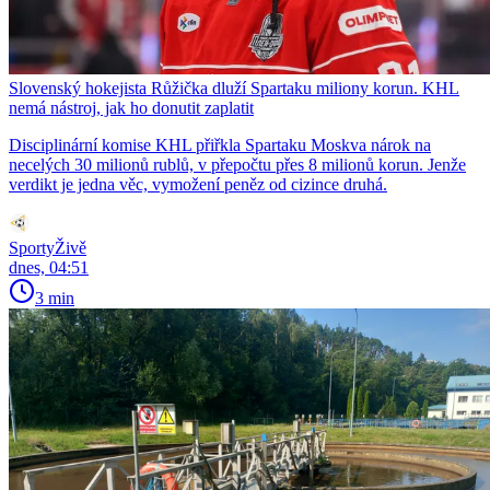
Slovenský hokejista Růžička dluží Spartaku miliony korun. KHL
nemá nástroj, jak ho donutit zaplatit
Disciplinární komise KHL přiřkla Spartaku Moskva nárok na
necelých 30 milionů rublů, v přepočtu přes 8 milionů korun. Jenže
verdikt je jedna věc, vymožení peněz od cizince druhá.
SportyŽivě
dnes, 04:51
3 min