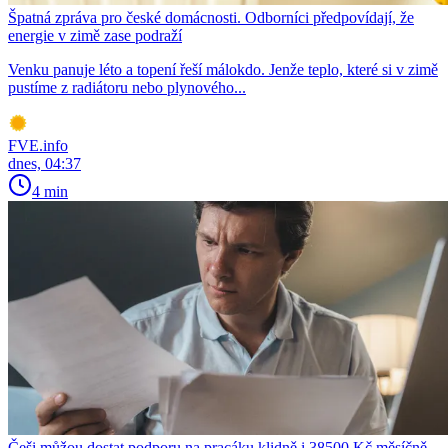
Špatná zpráva pro české domácnosti. Odborníci předpovídají, že
energie v zimě zase podraží
Venku panuje léto a topení řeší málokdo. Jenže teplo, které si v zimě
pustíme z radiátoru nebo plynového...
FVE.info
dnes, 04:37
4 min
Češi můžou dostat podporu na pracáku klidně i 38500 Kč měsíčně.