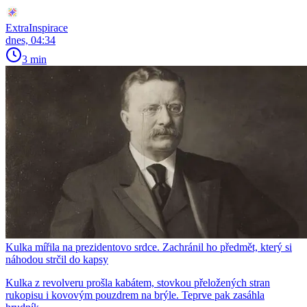
ExtraInspirace
dnes, 04:34
3 min
Kulka mířila na prezidentovo srdce. Zachránil ho předmět, který si
náhodou strčil do kapsy
Kulka z revolveru prošla kabátem, stovkou přeložených stran
rukopisu i kovovým pouzdrem na brýle. Teprve pak zasáhla