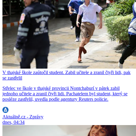
V thajské škole zaútočil student. Zabil učitele a zranil čtyři lidi, pak
se zastřelil
Střelec ve škole v thajské provincii Nontchaburí v pátek zabil
jednoho učitele a zranil čtyři lidi. Pachatelem byl student, který se
posléze zastřelil, uvedla podle agentury Reuters policie.
Aktuálně.cz - Zprávy
dnes, 04:34