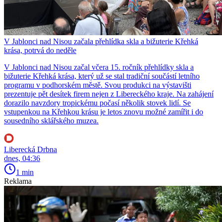
V Jablonci nad Nisou začala přehlídka skla a bižuterie Křehká
krása, potrvá do neděle
V Jablonci nad Nisou začal včera 15. ročník přehlídky skla a
bižuterie Křehká krása, který už se stal tradiční součástí letního
programu v podhorském městě. Svou produkci na výstavišti
prezentuje pět desítek firem nejen z Libereckého kraje. Na zahájení
dorazilo navzdory tropickému počasí několik stovek lidí. Se
vstupenkou na Křehkou krásu je letos znovu možné zamířit i do
sousedního sklářského muzea.
Liberecká Drbna
dnes, 04:36
1 min
Reklama