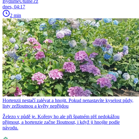
BydlímeÚtulně.cz
dnes, 04:17
2 min
Hortenzii nestačí zalévat a hnojit. Pokud nenastavíte kyselost půdy,
listy zežloutnou a květy nepřijdou
Železo v půdě je. Kořeny ho ale při špatném pH nedokážou
přijmout, a hortenzie začne žloutnout, i když ji hnojíte podle
návodu.