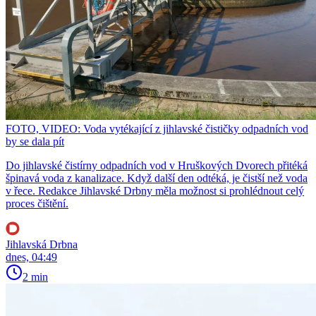
FOTO, VIDEO: Voda vytékající z jihlavské čističky odpadních vod
by se dala pít
Do jihlavské čistírny odpadních vod v Hruškových Dvorech přitéká
špinavá voda z kanalizace. Když další den odtéká, je čistší než voda
v řece. Redakce Jihlavské Drbny měla možnost si prohlédnout celý
proces čištění.
Jihlavská Drbna
dnes, 04:49
2 min