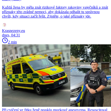
Každá žena by měla znát rizikové faktory rakoviny vaječníků a znát
příznaky této zrádné nemoci, aby dokázala odhalit tu správnou
chvíli, kdy situaci začít řešit. Zjistěte, o jaké příznaky jde.
Krasnezeny.eu
dnes, 04:31
2 min
Při cvičení ve fitku ženě prasklo mozkové aneuryzma. Resuscitoval