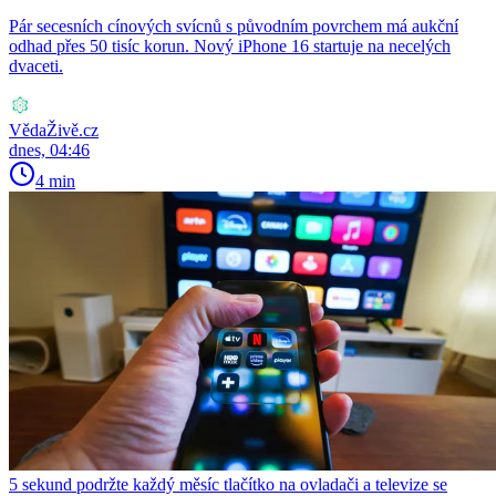
Pár secesních cínových svícnů s původním povrchem má aukční
odhad přes 50 tisíc korun. Nový iPhone 16 startuje na necelých
dvaceti.
VědaŽivě.cz
dnes, 04:46
4 min
5 sekund podržte každý měsíc tlačítko na ovladači a televize se