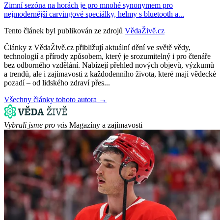
Zimní sezóna na horách je pro mnohé synonymem pro
nejmodernější carvingové speciálky, helmy s bluetooth a...
Tento článek byl publikován ze zdrojů
VědaŽivě.cz
Články z VědaŽivě.cz přibližují aktuální dění ve světě vědy,
technologií a přírody způsobem, který je srozumitelný i pro čtenáře
bez odborného vzdělání. Nabízejí přehled nových objevů, výzkumů
a trendů, ale i zajímavosti z každodenního života, které mají vědecké
pozadí – od lidského zdraví přes...
Všechny články tohoto autora →
Vybrali jsme pro vás
Magazíny a zajímavosti