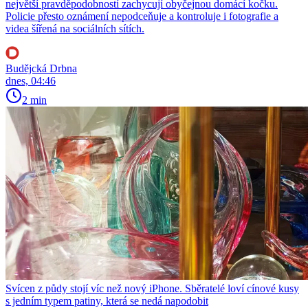
největší pravděpodobností zachycují obyčejnou domácí kočku.
Policie přesto oznámení nepodceňuje a kontroluje i fotografie a
videa šířená na sociálních sítích.
Budějcká Drbna
dnes, 04:46
2 min
Svícen z půdy stojí víc než nový iPhone. Sběratelé loví cínové kusy
s jedním typem patiny, která se nedá napodobit