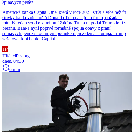
špinavých peněz
Americká banka Capital One, která v roce 2021 zrušila více než tři
stovky bankovních účtů Donalda Trumpa a jeho firem, požádala
minulý týden soud o zamítnutí žaloby. Tu na ni podal Trump loni v
březnu. Banka nyní poprvé formálně spojila obavy z praní
špinavých peněz s rodinným podnikem prezidenta Trumpa. Trump
zažaloval loni banku Capital
HlídacíPes.org
dnes, 04:30
6 min