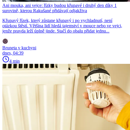
Ani mouka, ani vejce: řízky budou křupavé i druhý den díky 1
surovině, kterou Rakušané přidávají odjakživa
Křupavý řízek, který zůstane křupavý i po vychladnutí, není
otázkou štěstí. Většina lidí hledá tajemství v mouce nebo ve vejci,
jenže pravda leží úplně jinde. Stačí do obalu přidat jednu...
Bruneta v kuchyni
dnes, 04:39
4 min