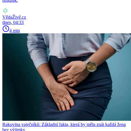
hrudník.
VědaŽivě.cz
dnes, 04:33
4 min
Rakovina vaječníků: Základní fakta, která by měla znát každá žena
bez výjimky