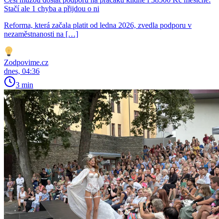
Stačí ale 1 chyba a přijdou o ni
Reforma, která začala platit od ledna 2026, zvedla podporu v
nezaměstnanosti na […]
Zodpovime.cz
dnes, 04:36
3 min