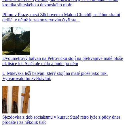
kronika silurského a devonského moře
Přímo v Praze, mezi Zlíchovem a Malou Chuchlí, se táhne skalní
defilé, v němž je zakonzervován čtyři sta...
Dvoumetrový balvan na Petrovicku stojí na překvapivě malé ploše
už tisíce let. Stačí ale málo a bude po něm
U Milevska leží balvan, který stojí na malé ploše jako trik.
Vytvarovalo ho zvětrávání.
Sjezdovka z dob socialismu v kurzu: Staré retro lyže z půdy dnes
prodáte i za několik tisíc