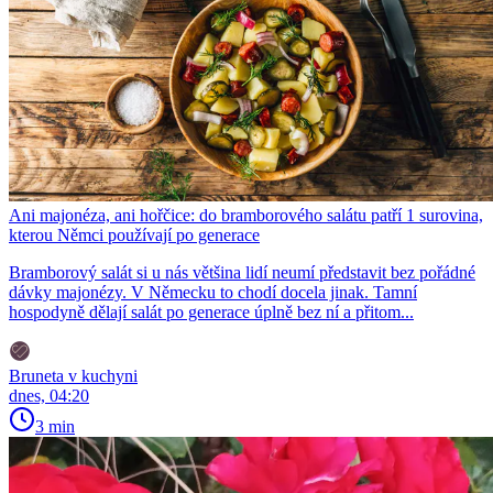
Ani majonéza, ani hořčice: do bramborového salátu patří 1 surovina,
kterou Němci používají po generace
Bramborový salát si u nás většina lidí neumí představit bez pořádné
dávky majonézy. V Německu to chodí docela jinak. Tamní
hospodyně dělají salát po generace úplně bez ní a přitom...
Bruneta v kuchyni
dnes, 04:20
3 min