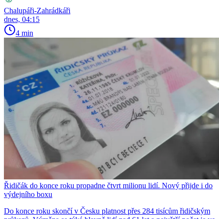
Chalupáři-Zahrádkáři
dnes, 04:15
4 min
Řidičák do konce roku propadne čtvrt milionu lidí. Nový přijde i do
výdejního boxu
Do konce roku skončí v Česku platnost přes 284 tisícům řidičským