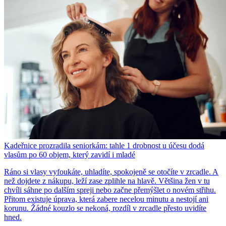
Kadeřnice prozradila seniorkám: tahle 1 drobnost u účesu dodá
vlasům po 60 objem, který zavidí i mladé
Ráno si vlasy vyfoukáte, uhladíte, spokojeně se otočíte v zrcadle. A
než dojdete z nákupu, leží zase zplihle na hlavě. Většina žen v tu
chvíli sáhne po dalším spreji nebo začne přemýšlet o novém střihu.
Přitom existuje úprava, která zabere necelou minutu a nestojí ani
korunu. Žádné kouzlo se nekoná, rozdíl v zrcadle přesto uvidíte
hned.