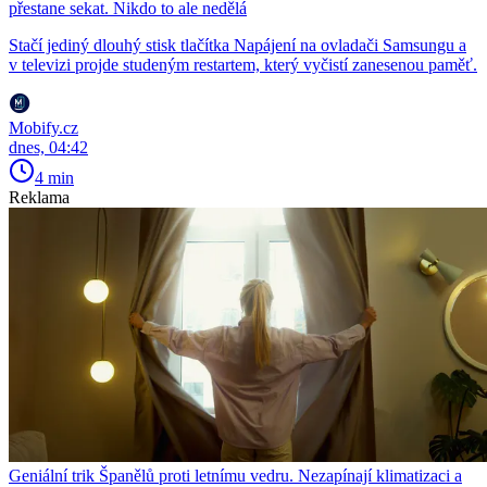
přestane sekat. Nikdo to ale nedělá
Stačí jediný dlouhý stisk tlačítka Napájení na ovladači Samsungu a
v televizi projde studeným restartem, který vyčistí zanesenou paměť.
Mobify.cz
dnes, 04:42
4 min
Reklama
Geniální trik Španělů proti letnímu vedru. Nezapínají klimatizaci a