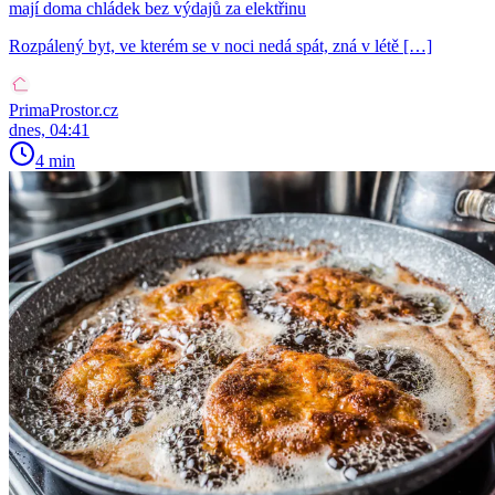
mají doma chládek bez výdajů za elektřinu
Rozpálený byt, ve kterém se v noci nedá spát, zná v létě […]
PrimaProstor.cz
dnes, 04:41
4 min