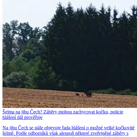
Šelma na jihu Čech? Záběry mohou zachycovat kočku, policie
hlášení dál prověřuje
Na jihu Čech se stále objevuje řada hlášení o možné velké kočkovité
šelmě. Podle odborníků však alespoň některé zveřejněné záběry s