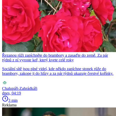
Řezanou růži zapíchněte do brambory a zasaďte do země. Za pár
týdnů z ní vyroste keř, který kvete celé roky
Sociální sítě jsou plné videí, kde někdo zapíchne stonek růže do
brambory, zakope ji do hlízy a za pár týdnů ukazuje čerstvé kořínky.
Chalupáři-Zahrádkáři
dnes, 04:19
3 min
Reklama