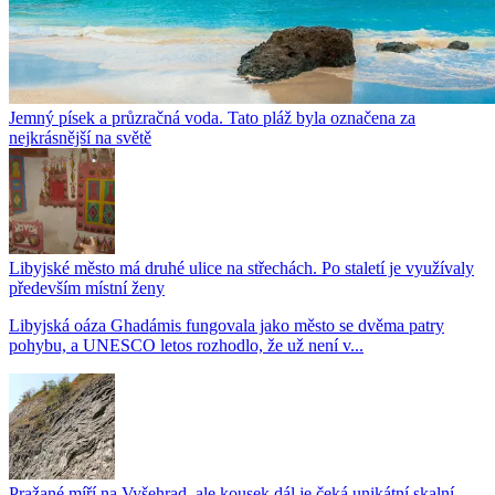
Jemný písek a průzračná voda. Tato pláž byla označena za
nejkrásnější na světě
Libyjské město má druhé ulice na střechách. Po staletí je využívaly
především místní ženy
Libyjská oáza Ghadámis fungovala jako město se dvěma patry
pohybu, a UNESCO letos rozhodlo, že už není v...
Pražané míří na Vyšehrad, ale kousek dál je čeká unikátní skalní