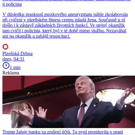
ji policista
V důsledku prasknutí mozkového aneuryzmatu náhle zkolabovala
při cvičení v plzeňském fitness centru mladá žena. Současně u ní
došlo i k zástavě základních životních funkcí. Ve stejný okamžik
tam cvičil i policista, který byl v té době mimo službu. Nezaváhal
ani na okamžik a zahájil resuscitaci.
Plzeňská Drbna
dnes, 04:31
1 min
Reklama
Trump žaluje banku za zrušení účtů. Ta nyní promluvila o praní