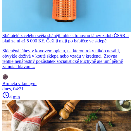
Sběratelé z celého světa shánějí tuhle sifonovou láhev z dob ČSSR a
platí za ni až 5 000 Kč. Češi ji mají po babičce ve sklepě
Skleněná láhev v kovovém opletu, na kterou roky nikdo nesáhl,
obvykle dožívá v koutě sklepa nebo vzadu v kredenci. Zrovna
tenhle nenápadný pozůstatek socialistické kuchyně ale umí pěkně
zamotat hlavou....
Bruneta v kuchyni
dnes, 04:21
4 min