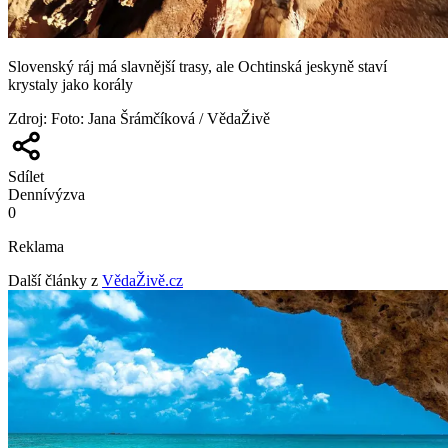
Slovenský ráj má slavnější trasy, ale Ochtinská jeskyně staví
krystaly jako korály
Zdroj
:
Foto: Jana Šrámčíková / VědaŽivě
Sdílet
Denní
výzva
0
Reklama
Další články z
VědaŽivě.cz