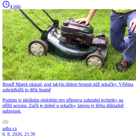
4 min
Brusíř Marek ukázal, pod jakým úhlem brousit nůž sekačky. Většina
zahrádkářů to dělá špatně
Podzim je ideálním obdobím pro přípravu zahradní techniky na
příští sezonu. Začít je dobré u sekačky, kterou je třeba důkladně
nabrousit.
adbz.cz
6. 8. 2026, 21:39