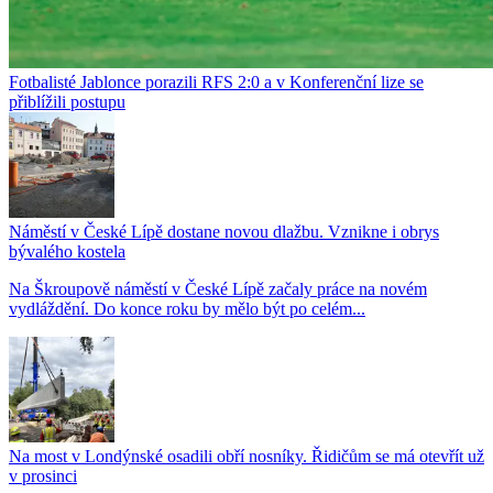
Fotbalisté Jablonce porazili RFS 2:0 a v Konferenční lize se
přiblížili postupu
Náměstí v České Lípě dostane novou dlažbu. Vznikne i obrys
bývalého kostela
Na Škroupově náměstí v České Lípě začaly práce na novém
vydláždění. Do konce roku by mělo být po celém...
Na most v Londýnské osadili obří nosníky. Řidičům se má otevřít už
v prosinci