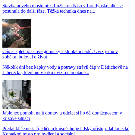
Stavba nového mostu přes Lužickou Nisu v Londýnské ulici se
posunula do další fáze. Těžká technika dnes na...
Čáp si spletl plastové gumičky s klubkem hadů. Uvízly mu v
zobáku, bojoval o život
Několik dní bez kapky vody a potravy strávil čáp v Dětřichově na
Liberecku, kterému v krku uvízlo namotané...
Jablonec pomohl najít domov a udržet si ho 61 domácnostem v
krizové situaci
Předat klíče nestačí, klíčem k úspěchu je lidský přístup. Jablonecké
Kontaktní místo pro bydlení a sociální...