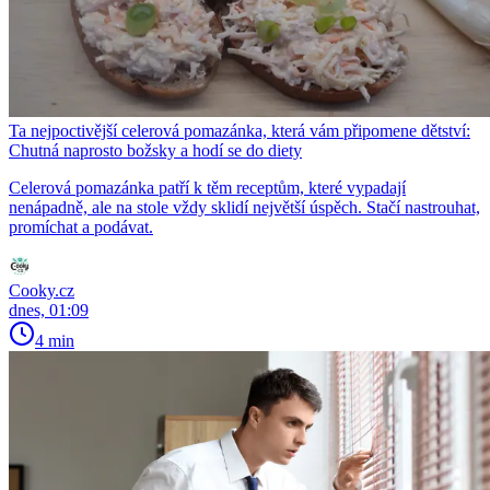
Ta nejpoctivější celerová pomazánka, která vám připomene dětství:
Chutná naprosto božsky a hodí se do diety
Celerová pomazánka patří k těm receptům, které vypadají
nenápadně, ale na stole vždy sklidí největší úspěch. Stačí nastrouhat,
promíchat a podávat.
Cooky.cz
dnes, 01:09
4 min