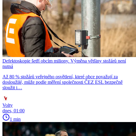
Defektoskopie šetří obcím miliony. Výměna většiny stožárů není
nutná
Až 80 % stožárů veřejného osvětlení, které obce považují za
dosloužilé, může podle měření společnosti ČEZ ESL bezpečně
sloužit i…
Volty
dnes, 01:00
1 min