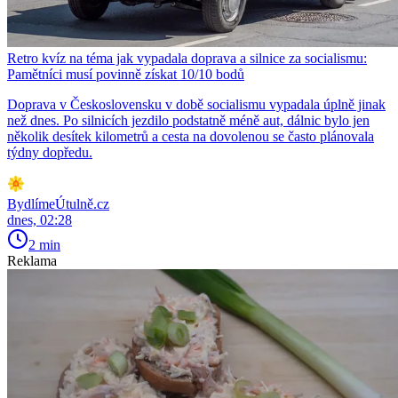
Retro kvíz na téma jak vypadala doprava a silnice za socialismu:
Pamětníci musí povinně získat 10/10 bodů
Doprava v Československu v době socialismu vypadala úplně jinak
než dnes. Po silnicích jezdilo podstatně méně aut, dálnic bylo jen
několik desítek kilometrů a cesta na dovolenou se často plánovala
týdny dopředu.
BydlímeÚtulně.cz
dnes, 02:28
2 min
Reklama