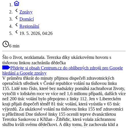
Zprávy
Domácí
Regionální
19. 5. 2026, 04:26
6 min
Šlo o život, nezklamala. Terezka díky ukázkovému hovoru s
tísňovou linkou zachránila dědečka
Přidejte si obsah Centrum.cz do oblíbených zdrojů pro Google
hledání a Google zprávy
V průměru třikrát do minuty přijmou dispečeři zdravotnických
operačních středisek v České republice volání na tísňovou linku
155. Lidé toto číslo, které bez nadsázky pomáhá zachraňovat životy,
vytočili v loňském roce ve více než 1,6 milionu případů, dalších více
než 200 tisíc volání bylo přepojeno z linky 112. Jen v Libereckém
kraji přijali dispečeři téměř 81 tisíc volání, která vyústila v 65 tisíc
výjezdů. Za ukázkové volání na tísňovou linku 155 teď zdravotníci
u příležitosti Dne tísňové linky 155 ocenili teprve dvanáctiletou
Terezku Saskovou z Křižan - Žibřidic, která volala záchrannou
službu kvůli svému dědečkovi. A díky tomu, že zachovala klid a