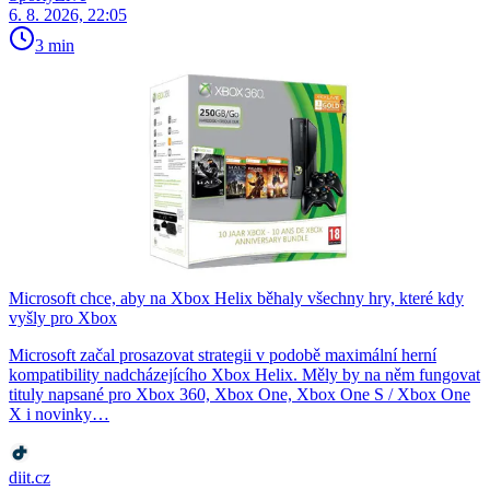
6. 8. 2026, 22:05
3 min
Microsoft chce, aby na Xbox Helix běhaly všechny hry, které kdy
vyšly pro Xbox
Microsoft začal prosazovat strategii v podobě maximální herní
kompatibility nadcházejícího Xbox Helix. Měly by na něm fungovat
tituly napsané pro Xbox 360, Xbox One, Xbox One S / Xbox One
X i novinky…
diit.cz