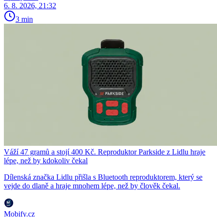
6. 8. 2026, 21:32
3 min
Váží 47 gramů a stojí 400 Kč. Reproduktor Parkside z Lidlu hraje
lépe, než by kdokoliv čekal
Dílenská značka Lidlu přišla s Bluetooth reproduktorem, který se
vejde do dlaně a hraje mnohem lépe, než by člověk čekal.
Mobify.cz