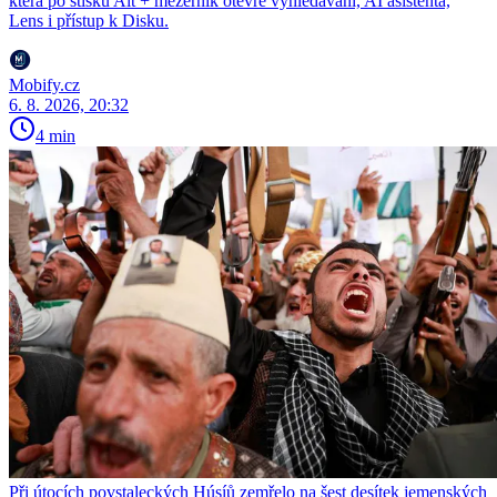
která po stisku Alt + mezerník otevře vyhledávání, AI asistenta,
Lens i přístup k Disku.
Mobify.cz
6. 8. 2026, 20:32
4 min
Při útocích povstaleckých Húsíů zemřelo na šest desítek jemenských