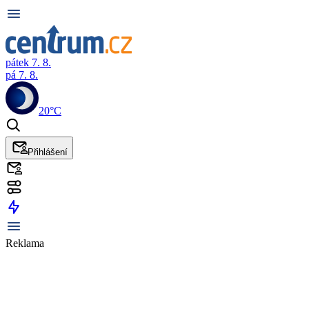
pátek 7. 8.
pá 7. 8.
20°C
Přihlášení
Reklama