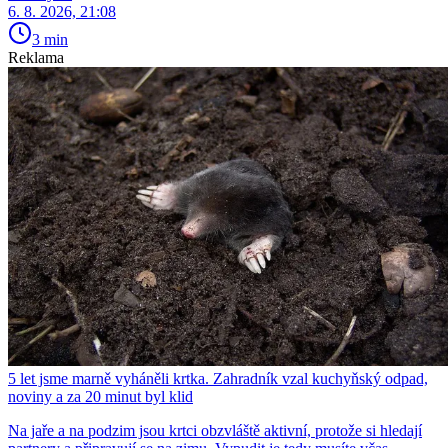
6. 8. 2026, 21:08
3 min
Reklama
5 let jsme marně vyháněli krtka. Zahradník vzal kuchyňský odpad,
noviny a za 20 minut byl klid
Na jaře a na podzim jsou krtci obzvláště aktivní, protože si hledají