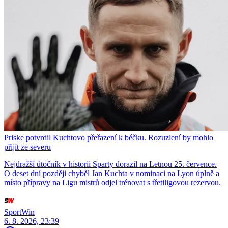
Priske potvrdil Kuchtovo přeřazení k béčku. Rozuzlení by mohlo
přijít ze severu
Nejdražší útočník v historii Sparty dorazil na Letnou 25. července.
O deset dní později chyběl Jan Kuchta v nominaci na Lyon úplně a
místo přípravy na Ligu mistrů odjel trénovat s třetiligovou rezervou.
SportWin
6. 8. 2026, 23:39