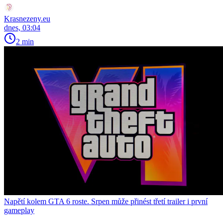
Krasnezeny.eu
dnes, 03:04
2 min
Napětí kolem GTA 6 roste. Srpen může přinést třetí trailer i první
gameplay