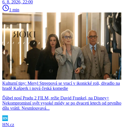
6. 8. 2026, 22:00
1 min
Kulturní tipy: Meryl Streepová se vrací v ikonické roli, divadlo na
hradě Kašperk i nová česká komedie
Ďábel nosí Pradu 2 FILM, režie David Frankel, na Disney+
Nekompromisní svět vysoké módy se po dvaceti letech od prvního
dílu vrátil. Nesmlouvavá...
HN.cz