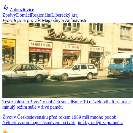
Zobrazit více
Zprávy
Domácí
Regionální
Liberecký kraj
Vybrali jsme pro vás
Magazíny a zajímavosti
Test znalostí o životě v dobách socialismu: 10 otázek odhalí, za máte
minulý režim stále v živé paměti
Život v Československu před rokem 1989 měl mnoho podob.
Někteří vzpomínají s úsměvem na tváři, jiní by raději zapomněli.