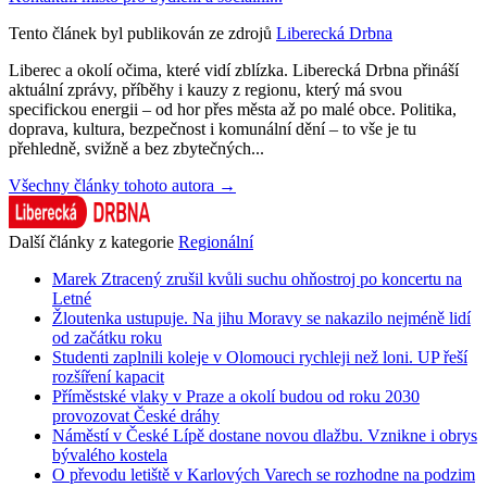
Tento článek byl publikován ze zdrojů
Liberecká Drbna
Liberec a okolí očima, které vidí zblízka. Liberecká Drbna přináší
aktuální zprávy, příběhy i kauzy z regionu, který má svou
specifickou energii – od hor přes města až po malé obce. Politika,
doprava, kultura, bezpečnost i komunální dění – to vše je tu
přehledně, svižně a bez zbytečných...
Všechny články tohoto autora →
Další články z kategorie
Regionální
Marek Ztracený zrušil kvůli suchu ohňostroj po koncertu na
Letné
Žloutenka ustupuje. Na jihu Moravy se nakazilo nejméně lidí
od začátku roku
Studenti zaplnili koleje v Olomouci rychleji než loni. UP řeší
rozšíření kapacit
Příměstské vlaky v Praze a okolí budou od roku 2030
provozovat České dráhy
Náměstí v České Lípě dostane novou dlažbu. Vznikne i obrys
bývalého kostela
O převodu letiště v Karlových Varech se rozhodne na podzim