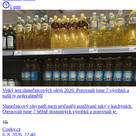
1 min
Velký test slunečnicových olejů 2026: Porovnali jsme 7 výrobků a
našli ty nejkvalitnější
Slunečnicový olej patří mezi nejčastěji používané tuky v kuchyních.
Otestovali jsme 7 běžně dostupných výrobků a porovnali je.
Cooky.cz
6. 8. 2026, 22:40