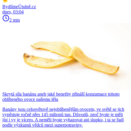
BydlímeÚtulně.cz
dnes, 03:04
2 min
Skrytá síla banánu aneb jaké benefity přináší konzumace tohoto
oblíbeného ovoce našemu tělu
Banány jsou celosvětově nejoblíbenějším ovocem, ve světě se jich
vypěstuje ročně přes 145 milionů tun. Důvodů, proč byste je měli
jíst i vy je vícero. A neměli byste vyhazovat ani slupku, i ta se řadí
podle výzkumů vědců mezi superpotraviny.