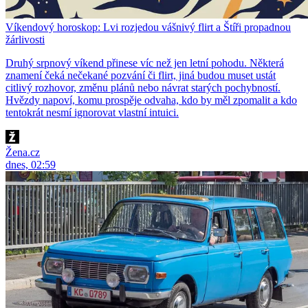
Víkendový horoskop: Lvi rozjedou vášnivý flirt a Štíři propadnou
žárlivosti
Druhý srpnový víkend přinese víc než jen letní pohodu. Některá
znamení čeká nečekané pozvání či flirt, jiná budou muset ustát
citlivý rozhovor, změnu plánů nebo návrat starých pochybností.
Hvězdy napoví, komu prospěje odvaha, kdo by měl zpomalit a kdo
tentokrát nesmí ignorovat vlastní intuici.
Žena.cz
dnes, 02:59