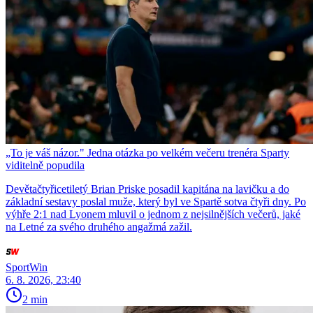
„To je váš názor." Jedna otázka po velkém večeru trenéra Sparty
viditelně popudila
Devětačtyřicetiletý Brian Priske posadil kapitána na lavičku a do
základní sestavy poslal muže, který byl ve Spartě sotva čtyři dny. Po
výhře 2:1 nad Lyonem mluvil o jednom z nejsilnějších večerů, jaké
na Letné za svého druhého angažmá zažil.
SportWin
6. 8. 2026, 23:40
2 min