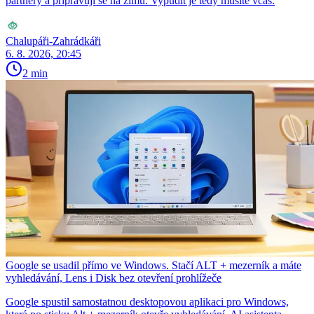
partnery a připravují se na zimu. Vypudit je tedy musíte včas.
Chalupáři-Zahrádkáři
6. 8. 2026, 20:45
2 min
Google se usadil přímo ve Windows. Stačí ALT + mezerník a máte
vyhledávání, Lens i Disk bez otevření prohlížeče
Google spustil samostatnou desktopovou aplikaci pro Windows,