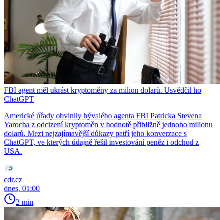
FBI agent měl ukrást kryptoměny za milion dolarů. Usvědčil ho
ChatGPT
Americké úřady obvinily bývalého agenta FBI Patricka Stevena
Yarocha z odcizení kryptoměn v hodnotě přibližně jednoho milionu
dolarů. Mezi nejzajímavější důkazy patří jeho konverzace s
ChatGPT, ve kterých údajně řešil investování peněz i odchod z
USA.
cdr.cz
dnes, 01:00
2 min