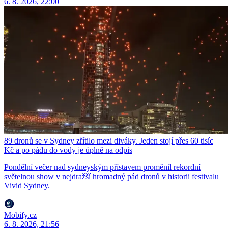
6. 8. 2026, 22:00
89 dronů se v Sydney zřítilo mezi diváky. Jeden stojí přes 60 tisíc
Kč a po pádu do vody je úplně na odpis
Pondělní večer nad sydneyským přístavem proměnil rekordní
světelnou show v nejdražší hromadný pád dronů v historii festivalu
Vivid Sydney.
Mobify.cz
6. 8. 2026, 21:56