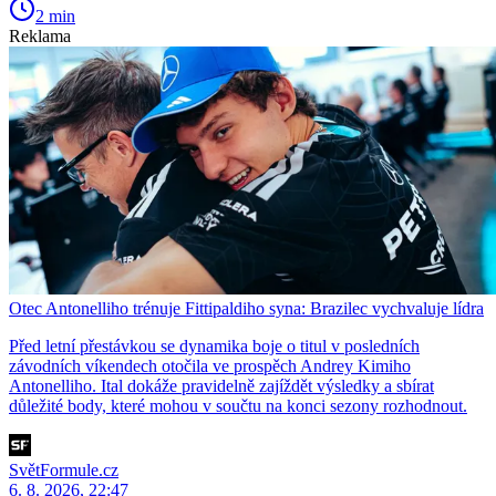
2 min
Reklama
Otec Antonelliho trénuje Fittipaldiho syna: Brazilec vychvaluje lídra
Před letní přestávkou se dynamika boje o titul v posledních
závodních víkendech otočila ve prospěch Andrey Kimiho
Antonelliho. Ital dokáže pravidelně zajíždět výsledky a sbírat
důležité body, které mohou v součtu na konci sezony rozhodnout.
SvětFormule.cz
6. 8. 2026, 22:47