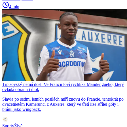
4 min
Trpišovský nemá dost. Ve Francii loví rychlíka Mandengueho, který
ovládá obranu i útok
Slavia po sedmi letních posilách míří znovu do Francie, tentokrát po
dvacetiletém Kamerunci z Auxerre, který ve třetí lize střílel góly i
bránil jako wingback.
SportyŽivě