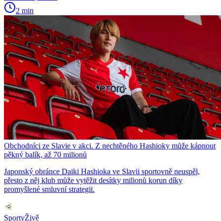
2 min
Obchodníci ze Slavie v akci. Z nechtěného Hashioky může kápnout
pěkný balík, až 70 milionů
Japonský obránce Daiki Hashioka ve Slavii sportovně neuspěl,
přesto z něj klub může vytěžit desítky milionů korun díky
promyšlené smluvní strategii.
SportyŽivě