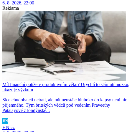
6. 8. 2026, 22:00
Reklama
Mít finanční potíže v produktivním věku? Urychlí to stárnutí mozku,
ukazuje výzkum
Sice chudoba cti netratí, ale mít neustále hluboko do kapsy není nic
příjemného. Tým britských vědců pod vedením Praveethy
Patalayové z londýnské...
HN.cz