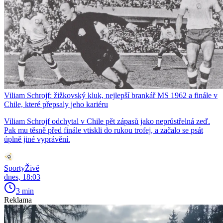
Viliam Schrojf: žižkovský kluk, nejlepší brankář MS 1962 a finále v
Chile, které přepsaly jeho kariéru
Viliam Schrojf odchytal v Chile pět zápasů jako neprůstřelná zeď.
Pak mu těsně před finále vtiskli do rukou trofej, a začalo se psát
úplně jiné vyprávění.
SportyŽivě
dnes, 18:03
3 min
Reklama