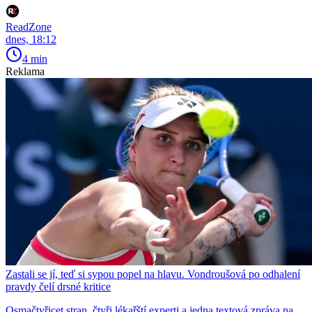
ReadZone
dnes, 18:12
4 min
Reklama
Zastali se jí, teď si sypou popel na hlavu. Vondroušová po odhalení
pravdy čelí drsné kritice
Osmačtyřicet stran, čtyři lékařští experti a jedna textová zpráva na