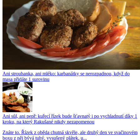
Ani strouhanka, ani mléko: karbanátky se nerozpadnou, když do
masa přidáte 1 surovinu
Ani sůl, ani pepř: kuřecí řízek bude šťavnatý i po vychladnutí díky 1
kroku, na který Rakušané nikdy nezapomenou
Znáte to. Řízek z oběda chutná skvěle, ale druhý den ve svačinovém
boxu z něj bývá tuhý, vysušený plátek, u...