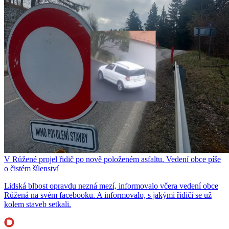
V Růžené projel řidič po nově položeném asfaltu. Vedení obce píše
o čistém šílenství
Lidská blbost opravdu nezná mezí, informovalo včera vedení obce
Růžená na svém facebooku. A informovalo, s jakými řidiči se už
kolem staveb setkali.