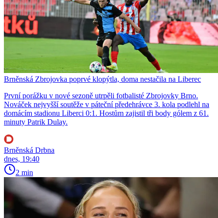
Brněnská Zbrojovka poprvé klopýtla, doma nestačila na Liberec
První porážku v nové sezoně utrpěli fotbalisté Zbrojovky Brno.
Nováček nejvyšší soutěže v páteční předehrávce 3. kola podlehl na
domácím stadionu Liberci 0:1. Hostům zajistil tři body gólem z 61.
minuty Patrik Dulay.
Brněnská Drbna
dnes, 19:40
2 min