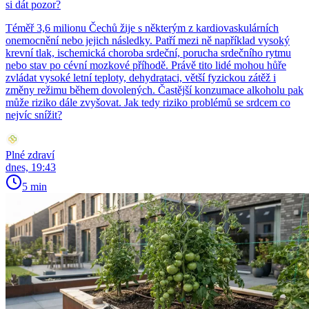
si dát pozor?
Téměř 3,6 milionu Čechů žije s některým z kardiovaskulárních
onemocnění nebo jejich následky. Patří mezi ně například vysoký
krevní tlak, ischemická choroba srdeční, porucha srdečního rytmu
nebo stav po cévní mozkové příhodě. Právě tito lidé mohou hůře
zvládat vysoké letní teploty, dehydrataci, větší fyzickou zátěž i
změny režimu během dovolených. Častější konzumace alkoholu pak
může riziko dále zvyšovat. Jak tedy riziko problémů se srdcem co
nejvíc snížit?
Plné zdraví
dnes, 19:43
5 min