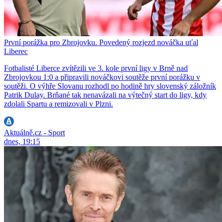
První porážka pro Zbrojovku. Povedený rozjezd nováčka uťal
Liberec
Fotbalisté Liberce zvítězili ve 3. kole první ligy v Brně nad
Zbrojovkou 1:0 a připravili nováčkovi soutěže první porážku v
soutěži. O výhře Slovanu rozhodl po hodině hry slovenský záložník
Patrik Dulay. Brňané tak nenavázali na výtečný start do ligy, kdy
zdolali Spartu a remizovali v Plzni.
Aktuálně.cz - Sport
dnes, 19:15