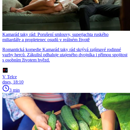
Kamarád taky rád: Porušení smlouvy, superjachta ruského
miliardáře a propletenec osudů v reálném životě
Romantická komedie Kamarád taky rád skrývá zajímavé rodinné
vazby herců. Zákulisí odhaluje utajeného dvojníka i přímou spojitost
s osobním životem hvězd.
V Telce
dnes, 18:10
3 min