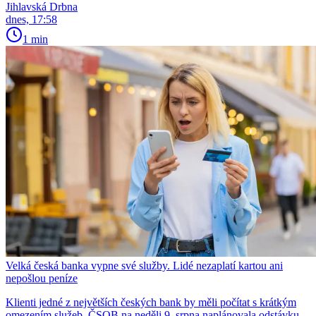
Jihlavská Drbna
dnes, 17:58
1 min
Velká česká banka vypne své služby. Lidé nezaplatí kartou ani
nepošlou peníze
Klienti jedné z největších českých bank by měli počítat s krátkým
omezením služeb. ČSOB na neděli 9. srpna naplánovala odstávku