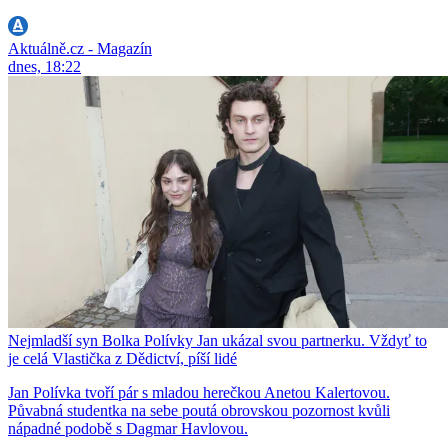
Aktuálně.cz - Magazín
dnes, 18:22
Nejmladší syn Bolka Polívky Jan ukázal svou partnerku. Vždyť to
je celá Vlastička z Dědictví, píší lidé
Jan Polívka tvoří pár s mladou herečkou Anetou Kalertovou.
Půvabná studentka na sebe poutá obrovskou pozornost kvůli
nápadné podobě s Dagmar Havlovou.