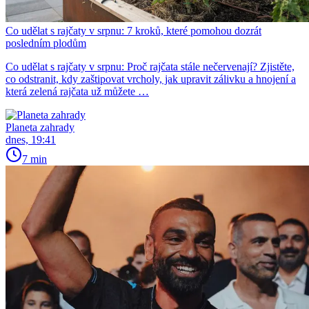
Co udělat s rajčaty v srpnu: 7 kroků, které pomohou dozrát
posledním plodům
Co udělat s rajčaty v srpnu: Proč rajčata stále nečervenají? Zjistěte,
co odstranit, kdy zaštipovat vrcholy, jak upravit zálivku a hnojení a
která zelená rajčata už můžete …
Planeta zahrady
dnes, 19:41
7 min