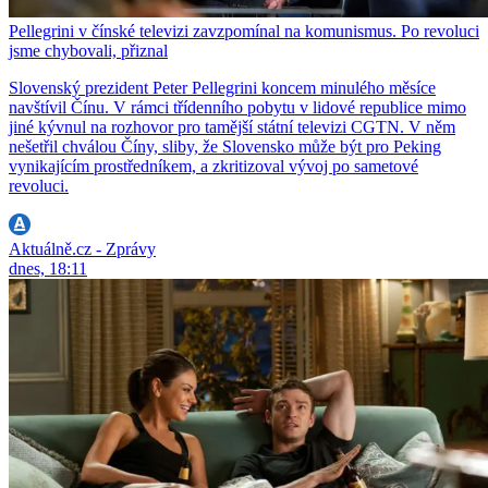
Pellegrini v čínské televizi zavzpomínal na komunismus. Po revoluci
jsme chybovali, přiznal
Slovenský prezident Peter Pellegrini koncem minulého měsíce
navštívil Čínu. V rámci třídenního pobytu v lidové republice mimo
jiné kývnul na rozhovor pro tamější státní televizi CGTN. V něm
nešetřil chválou Číny, sliby, že Slovensko může být pro Peking
vynikajícím prostředníkem, a zkritizoval vývoj po sametové
revoluci.
Aktuálně.cz - Zprávy
dnes, 18:11