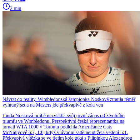
2 min
Návrat do reality. Wimbledonská šampionka Nosková ztratila téměř
vyhraný set a na Masters jde překvapivě z kola ven
Linda Nosková hrubě nezvládla svůj první zápas od životního
triumfu ve Wimbledonu. Perspektivní česká reprezentantka na
turnaji WTA 1000 v Torontu podlehla Američance Caty
McNallyové 6:7, 1:6, když v úvodní sadě neudržela vedení 5:1.
Překvapivá vítězka se ve třetím kole utká s Filipínkou Alexandrou