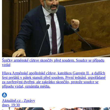
Špičky arménské církve skončily před soudem. Soudce se případu
vzdal
Hlava Arménské apoštolské církve, katolikos Garegin II., a dalších
šest prelátů v pátek stanuli před soudem. První jednání, uspořádané
za zavřenými dveřmi, ale zakrátko skončilo, protože soudce se
případu vzdal, oznámila média.
Aktuálně.cz - Zprávy
dnes, 19:30