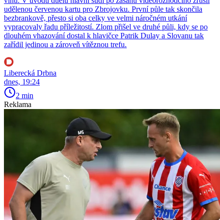
vlnu. V úvodu duelu hlavní sudí po zásahu videorozhodčího zrušil
udělenou červenou kartu pro Zbrojovku. První půle tak skončila
bezbrankově, přesto si oba celky ve velmi náročném utkání
vypracovaly řadu příležitostí. Zlom přišel ve druhé půli, kdy se po
dlouhém vhazování dostal k hlavičce Patrik Dulay a Slovanu tak
zařídil jedinou a zároveň vítěznou trefu.
Liberecká Drbna
dnes, 19:24
2 min
Reklama