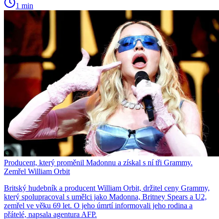
1 min
Producent, který proměnil Madonnu a získal s ní tři Grammy.
Zemřel William Orbit
Britský hudebník a producent William Orbit, držitel ceny Grammy,
který spolupracoval s umělci jako Madonna, Britney Spears a U2,
zemřel ve věku 69 let. O jeho úmrtí informovali jeho rodina a
přátelé, napsala agentura AFP.