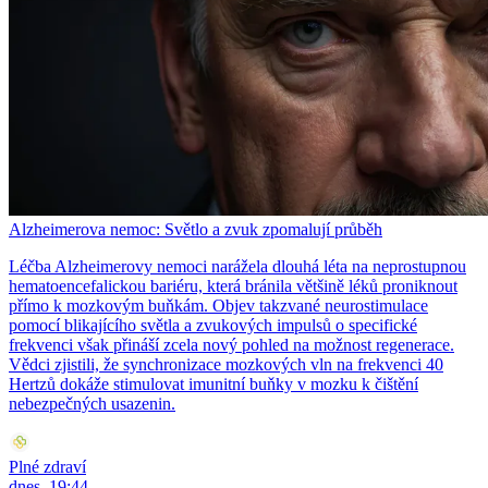
Alzheimerova nemoc: Světlo a zvuk zpomalují průběh
Léčba Alzheimerovy nemoci narážela dlouhá léta na neprostupnou
hematoencefalickou bariéru, která bránila většině léků proniknout
přímo k mozkovým buňkám. Objev takzvané neurostimulace
pomocí blikajícího světla a zvukových impulsů o specifické
frekvenci však přináší zcela nový pohled na možnost regenerace.
Vědci zjistili, že synchronizace mozkových vln na frekvenci 40
Hertzů dokáže stimulovat imunitní buňky v mozku k čištění
nebezpečných usazenin.
Plné zdraví
dnes, 19:44