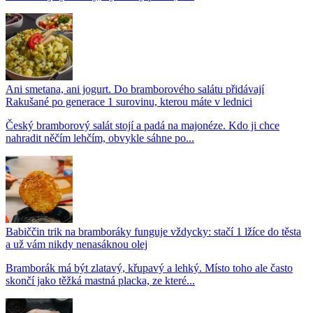
Ani smetana, ani jogurt. Do bramborového salátu přidávají
Rakušané po generace 1 surovinu, kterou máte v lednici
Český bramborový salát stojí a padá na majonéze. Kdo ji chce
nahradit něčím lehčím, obvykle sáhne po...
Babiččin trik na bramboráky funguje vždycky: stačí 1 lžíce do těsta
a už vám nikdy nenasáknou olej
Bramborák má být zlatavý, křupavý a lehký. Místo toho ale často
skončí jako těžká mastná placka, ze které...