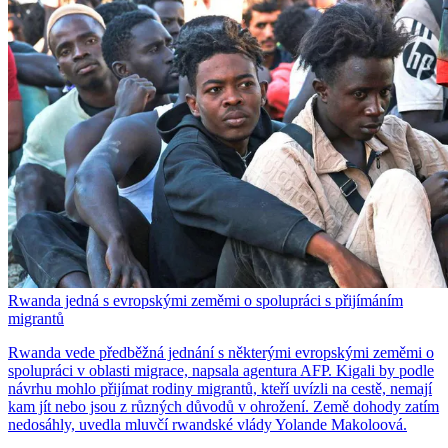
Rwanda jedná s evropskými zeměmi o spolupráci s přijímáním
migrantů
Rwanda vede předběžná jednání s některými evropskými zeměmi o
spolupráci v oblasti migrace, napsala agentura AFP. Kigali by podle
návrhu mohlo přijímat rodiny migrantů, kteří uvízli na cestě, nemají
kam jít nebo jsou z různých důvodů v ohrožení. Země dohody zatím
nedosáhly, uvedla mluvčí rwandské vlády Yolande Makoloová.