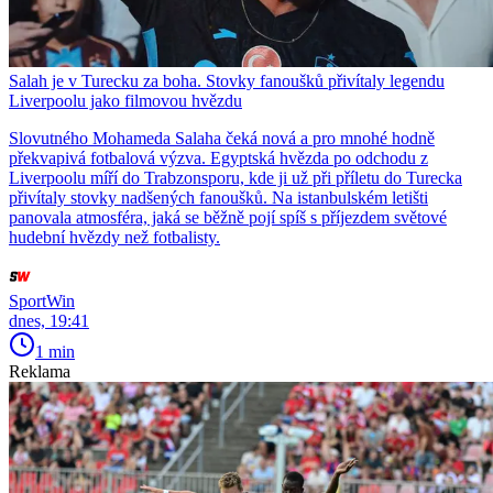
Salah je v Turecku za boha. Stovky fanoušků přivítaly legendu
Liverpoolu jako filmovou hvězdu
Slovutného Mohameda Salaha čeká nová a pro mnohé hodně
překvapivá fotbalová výzva. Egyptská hvězda po odchodu z
Liverpoolu míří do Trabzonsporu, kde ji už při příletu do Turecka
přivítaly stovky nadšených fanoušků. Na istanbulském letišti
panovala atmosféra, jaká se běžně pojí spíš s příjezdem světové
hudební hvězdy než fotbalisty.
SportWin
dnes, 19:41
1 min
Reklama