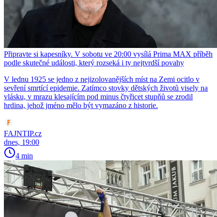
Připravte si kapesníky. V sobotu ve 20:00 vysílá Prima MAX příběh
podle skutečné události, který rozseká i ty nejtvrdší povahy
V lednu 1925 se jedno z nejizolovanějších míst na Zemi ocitlo v
sevření smrtící epidemie. Zatímco stovky dětských životů visely na
vlásku, v mrazu klesajícím pod minus čtyřicet stupňů se zrodil
hrdina, jehož jméno mělo být vymazáno z historie.
FAJNTIP.cz
dnes, 19:00
4 min