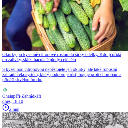
Okurky po kyselině citronové rostou do šířky i délky. Kdo ji přidá
do zálivky, sklízí baculaté plody celé léto
S kyselinou citronovou nepěstujete jen okurky, ale také robustní
zahradní ekosystém, který podporuje růst, bojuje proti chorobám a
přináší skvělou úrodu.
Chalupáři-Zahrádkáři
dnes, 18:10
2 min