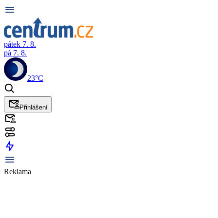
pátek 7. 8.
pá 7. 8.
23°C
Přihlášení
Reklama