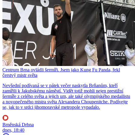
Centrum Brna ovládli šermíři. Jsem jako Kung Fu Panda, řekl
čerstvý mistr světa
Nevšední podívaná se v pátek večer naskytla Brňanům, kteří
zamířili k Jakubskému náměstí. Vidět totiž mohli nejen prestižní
šermíře z celého světa a jejich um, ale také olympijského medailistu
a novopečeného mistra světa Alexandera Choupenitche. Podívejte
se, jak to v srdci jihomoravské metropole vypadalo.
Brněnská Drbna
dnes, 18:40