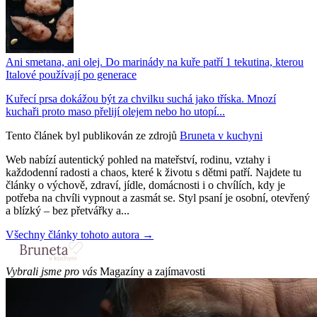
Ani smetana, ani olej. Do marinády na kuře patří 1 tekutina, kterou
Italové používají po generace
Kuřecí prsa dokážou být za chvilku suchá jako tříska. Mnozí
kuchaři proto maso přelijí olejem nebo ho utopí...
Tento článek byl publikován ze zdrojů
Bruneta v kuchyni
Web nabízí autentický pohled na mateřství, rodinu, vztahy i
každodenní radosti a chaos, které k životu s dětmi patří. Najdete tu
články o výchově, zdraví, jídle, domácnosti i o chvílích, kdy je
potřeba na chvíli vypnout a zasmát se. Styl psaní je osobní, otevřený
a blízký – bez přetvářky a...
Všechny články tohoto autora →
Vybrali jsme pro vás
Magazíny a zajímavosti