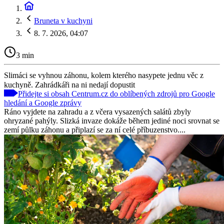
Bruneta v kuchyni
8. 7. 2026, 04:07
3 min
Slimáci se vyhnou záhonu, kolem kterého nasypete jednu věc z
kuchyně. Zahrádkáři na ni nedají dopustit
Přidejte si obsah Centrum.cz do oblíbených zdrojů pro Google
hledání a Google zprávy
Ráno vyjdete na zahradu a z včera vysazených salátů zbyly
ohryzané pahýly. Slizká invaze dokáže během jediné noci srovnat se
zemí půlku záhonu a připlazí se za ní celé příbuzenstvo....