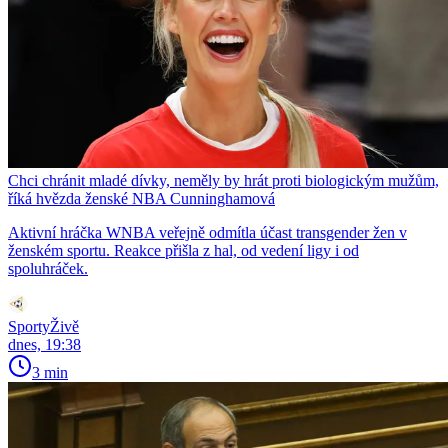
Chci chránit mladé dívky, neměly by hrát proti biologickým mužům,
říká hvězda ženské NBA Cunninghamová
Aktivní hráčka WNBA veřejně odmítla účast transgender žen v
ženském sportu. Reakce přišla z hal, od vedení ligy i od
spoluhráček.
SportyŽivě
dnes, 19:38
3 min