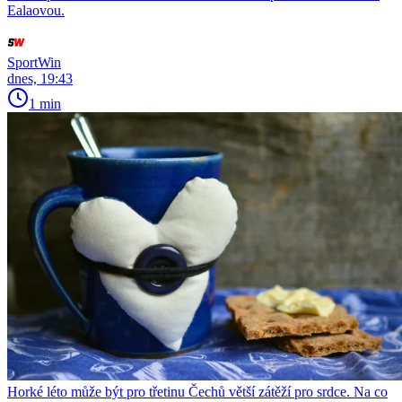
Ealaovou.
SportWin
dnes, 19:43
1 min
Horké léto může být pro třetinu Čechů větší zátěží pro srdce. Na co