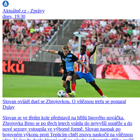
Aktuálně.cz - Zprávy
dnes, 19:30
Slovan ovládl duel se Zbrojovkou. O vítěznou trefu se postaral
Dulay
Slovan se ve třetím kole představil na hřišti ligového nováčka.
Zbrojovka Brno se po třech letech vrátila do nejvyšší soutěže a do
nové sezony vstoupila ve výborné formě. Slovan naopak po
bojovném výkonu proti Teplicím chtěl znovu naskočit na vítěznou