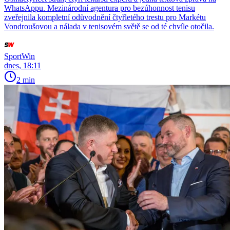
WhatsAppu. Mezinárodní agentura pro bezúhonnost tenisu
zveřejnila kompletní odůvodnění čtyřletého trestu pro Markétu
Vondroušovou a nálada v tenisovém světě se od té chvíle otočila.
SportWin
dnes, 18:11
2 min