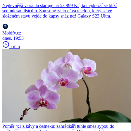
Nejlevnější varianta startuje na 53 999 Kč, ta nejdražší se blíží
sedmdesáti tisícům. Samsung za to dává telefon, který se ve
složeném stavu vejde do kapsy snáz než Galaxy S23 Ultra.
Mobify.cz
dnes, 19:53
5 min
Poměr 4:1 z kávy a česneku: zahrádkáři tuhle směs sypou do