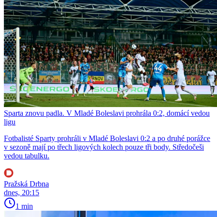
Sparta znovu padla. V Mladé Boleslavi prohrála 0:2, domácí vedou
ligu
Fotbalisté Sparty prohráli v Mladé Boleslavi 0:2 a po druhé porážce
v sezoně mají po třech ligových kolech pouze tři body. Středočeši
vedou tabulku.
Pražská Drbna
dnes, 20:15
1 min