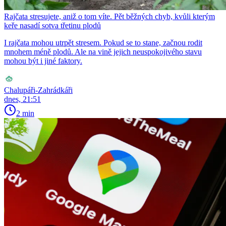
Rajčata stresujete, aniž o tom víte. Pět běžných chyb, kvůli kterým
keře nasadí sotva třetinu plodů
I rajčata mohou utrpět stresem. Pokud se to stane, začnou rodit
mnohem méně plodů. Ale na vině jejich neuspokojivého stavu
mohou být i jiné faktory.
Chalupáři-Zahrádkáři
dnes, 21:51
2 min