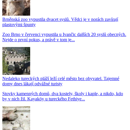
Brněnská zoo vypustila dvacet syslů. Vědci je v norách zavírají
plastovými špunty
Zoo Brno v červenci vypustila u Ivančic dalších 20 syslů obecných.
Nejde o první pokus, a právě v tom je...
Nedaleko tureckých pláží leží celé město bez obyvatel. Tajemné
domy dnes lákají odvážné turisty
Stovky kamenných domů, dva kostely, školy i kaple, a nikdo, kdo
by v nich žil. Kayaköy u tureckého Fethiye...