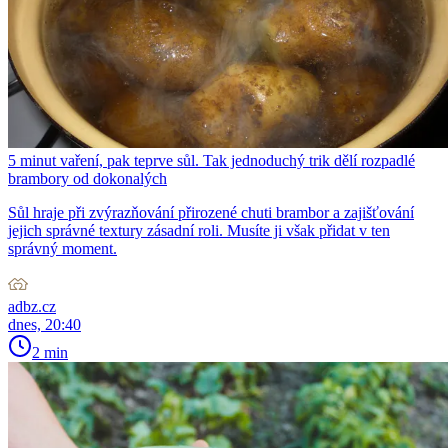
5 minut vaření, pak teprve sůl. Tak jednoduchý trik dělí rozpadlé
brambory od dokonalých
Sůl hraje při zvýrazňování přirozené chuti brambor a zajišťování
jejich správné textury zásadní roli. Musíte ji však přidat v ten
správný moment.
adbz.cz
dnes, 20:40
2 min