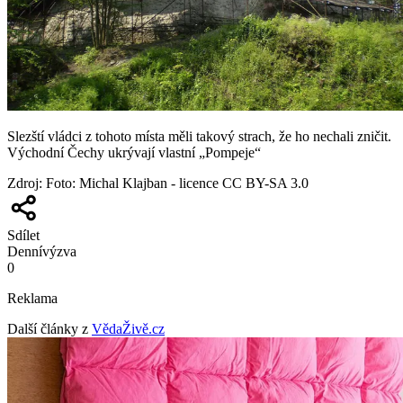
Slezští vládci z tohoto místa měli takový strach, že ho nechali zničit.
Východní Čechy ukrývají vlastní „Pompeje“
Zdroj
:
Foto: Michal Klajban - licence CC BY-SA 3.0
Sdílet
Denní
výzva
0
Reklama
Další články z
VědaŽivě.cz