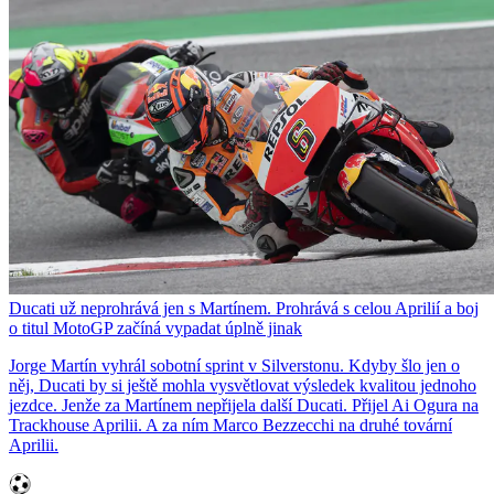
Ducati už neprohrává jen s Martínem. Prohrává s celou Aprilií a boj
o titul MotoGP začíná vypadat úplně jinak
Jorge Martín vyhrál sobotní sprint v Silverstonu. Kdyby šlo jen o
něj, Ducati by si ještě mohla vysvětlovat výsledek kvalitou jednoho
jezdce. Jenže za Martínem nepřijela další Ducati. Přijel Ai Ogura na
Trackhouse Aprilii. A za ním Marco Bezzecchi na druhé tovární
Aprilii.