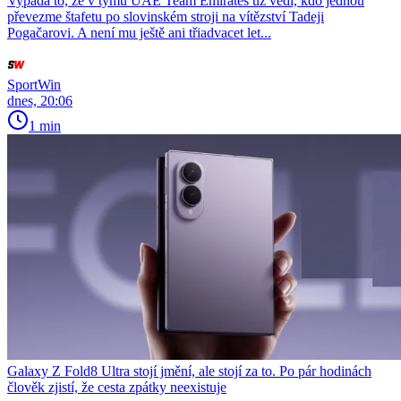
Vypadá to, že v týmu UAE Team Emirates už vědí, kdo jednou
převezme štafetu po slovinském stroji na vítězství Tadeji
Pogačarovi. A není mu ještě ani třiadvacet let...
SportWin
dnes, 20:06
1 min
Galaxy Z Fold8 Ultra stojí jmění, ale stojí za to. Po pár hodinách
člověk zjistí, že cesta zpátky neexistuje