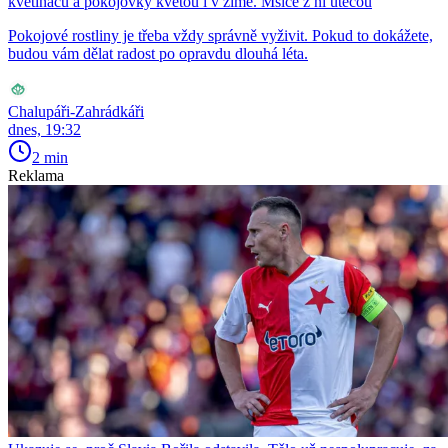
květináčů a pokojovky kvetou i v zimě. Mšice z ní utečou
Pokojové rostliny je třeba vždy správně vyživit. Pokud to dokážete,
budou vám dělat radost po opravdu dlouhá léta.
Chalupáři-Zahrádkáři
dnes, 19:32
2 min
Reklama