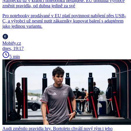
Nabíječku už v krabici notebooku nenajdete. EU donutila výrobce
změnit pravidla, od dubna jedině za své
Pro notebooky prodávané v EU platí povinnost nabíjení přes USB-
C, a výrobci už nesmí nutit zákazníky kupovat balení s adaptérem
jako jedinou variantu.
Mobify.cz
dnes, 19:17
5 min
Audi změnilo pravidla hry. Bortoleto chválí nový tým i jeho