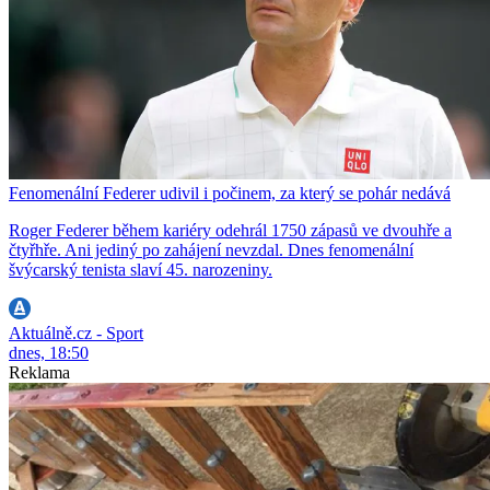
Fenomenální Federer udivil i počinem, za který se pohár nedává
Roger Federer během kariéry odehrál 1750 zápasů ve dvouhře a
čtyřhře. Ani jediný po zahájení nevzdal. Dnes fenomenální
švýcarský tenista slaví 45. narozeniny.
Aktuálně.cz - Sport
dnes, 18:50
Reklama