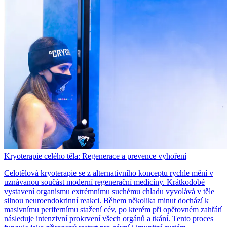
Kryoterapie celého těla: Regenerace a prevence vyhoření
Celotělová kryoterapie se z alternativního konceptu rychle mění v
uznávanou součást moderní regenerační medicíny. Krátkodobé
vystavení organismu extrémnímu suchému chladu vyvolává v těle
silnou neuroendokrinní reakci. Během několika minut dochází k
masivnímu perifernímu stažení cév, po kterém při opětovném zahřátí
následuje intenzivní prokrvení všech orgánů a tkání. Tento proces