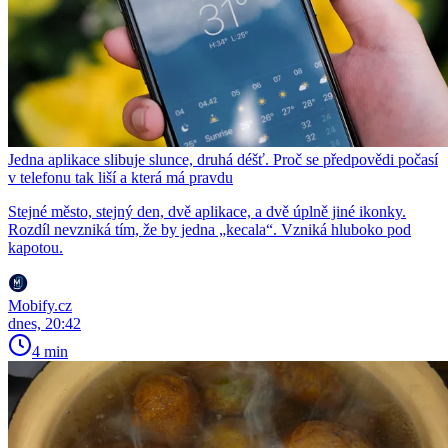
Jedna aplikace slibuje slunce, druhá déšť. Proč se předpovědi počasí
v telefonu tak liší a která má pravdu
Stejné město, stejný den, dvě aplikace, a dvě úplně jiné ikonky.
Rozdíl nevzniká tím, že by jedna „kecala“. Vzniká hluboko pod
kapotou.
Mobify.cz
dnes, 20:42
4 min