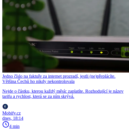
Jedno číslo na faktuře za internet prozradí, jestli (ne)přeplácíte.
Většina Čechů ho nikdy nekontrolovala
Nejde o částku, kterou každý měsíc zaplatíte. Rozhodující je název
tarifu a rychlost, která se za ním skrývá.
Mobify.cz
dnes, 18:14
4 min