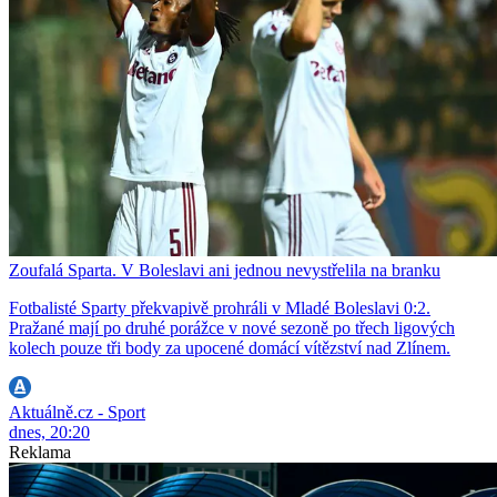
Zoufalá Sparta. V Boleslavi ani jednou nevystřelila na branku
Fotbalisté Sparty překvapivě prohráli v Mladé Boleslavi 0:2.
Pražané mají po druhé porážce v nové sezoně po třech ligových
kolech pouze tři body za upocené domácí vítězství nad Zlínem.
Aktuálně.cz - Sport
dnes, 20:20
Reklama