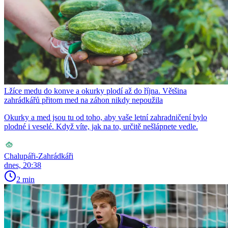
Lžíce medu do konve a okurky plodí až do října. Většina
zahrádkářů přitom med na záhon nikdy nepoužila
Okurky a med jsou tu od toho, aby vaše letní zahradničení bylo
plodné i veselé. Když víte, jak na to, určitě nešlápnete vedle.
Chalupáři-Zahrádkáři
dnes, 20:38
2 min