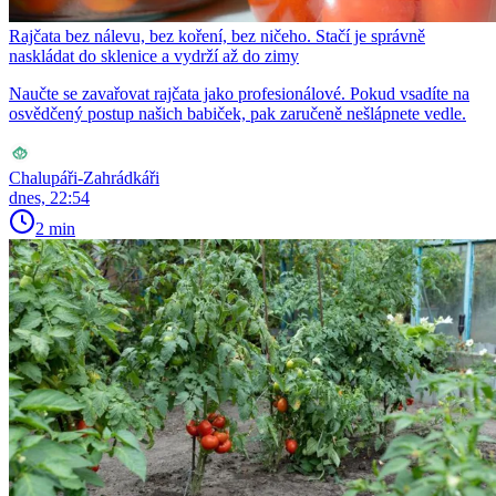
Rajčata bez nálevu, bez koření, bez ničeho. Stačí je správně
naskládat do sklenice a vydrží až do zimy
Naučte se zavařovat rajčata jako profesionálové. Pokud vsadíte na
osvědčený postup našich babiček, pak zaručeně nešlápnete vedle.
Chalupáři-Zahrádkáři
dnes, 22:54
2 min