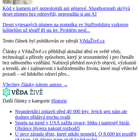
Kód v kameni prý neprolomili ani géniové. Shugborough skrývá
deset písmen bez odpovědi, neporadila si ani AI
Deset vytesaných písmen na pomníku ve Staffordshiru vzdoruje
luštitelům už téměř tři sta let. Problém není...
Tento článek byl publikován ze zdrojů
VědaŽivě.cz
Články z VědaŽivě.cz přibližují aktuální dění ve světě vědy,
technologií a přírody způsobem, který je srozumitelný i pro čtenáře
bez odborného vzdělání. Nabízejí přehled nových objevů, výzkumů
a trendů, ale i zajímavosti z každodenního života, které mají vědecké
pozadí – od lidského zdraví přes...
Všechny články tohoto autora →
Další články z kategorie
Historie
Neandertálci zmizeli před 40 000 lety. Jejich gen nám ale
dodnes přidává trochu svalů
Sparta na turné v USA zažila ovace, bitku i naprostý bizár.
Obránce Hojera nakopl rozhodčí
U pece zůstalo těsto, které nikdo neupekl. O 8.600 let později
ukazuje, jak dávno jsme znali kváskování