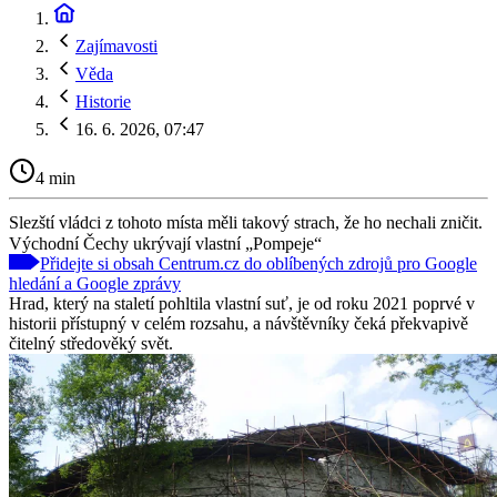
Zajímavosti
Věda
Historie
16. 6. 2026, 07:47
4 min
Slezští vládci z tohoto místa měli takový strach, že ho nechali zničit.
Východní Čechy ukrývají vlastní „Pompeje“
Přidejte si obsah Centrum.cz do oblíbených zdrojů pro Google
hledání a Google zprávy
Hrad, který na staletí pohltila vlastní suť, je od roku 2021 poprvé v
historii přístupný v celém rozsahu, a návštěvníky čeká překvapivě
čitelný středověký svět.