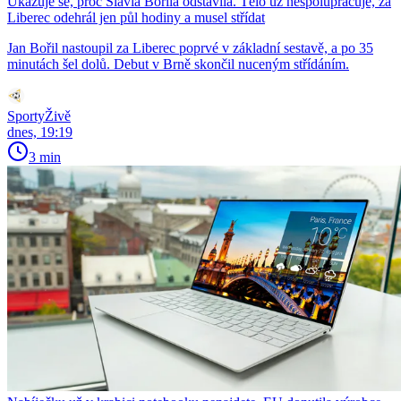
Ukazuje se, proč Slavia Bořila odstavila. Tělo už nespolupracuje, za
Liberec odehrál jen půl hodiny a musel střídat
Jan Bořil nastoupil za Liberec poprvé v základní sestavě, a po 35
minutách šel dolů. Debut v Brně skončil nuceným střídáním.
SportyŽivě
dnes, 19:19
3 min