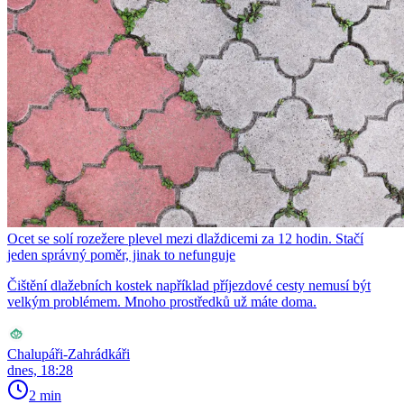
Ocet se solí rozežere plevel mezi dlaždicemi za 12 hodin. Stačí
jeden správný poměr, jinak to nefunguje
Čištění dlažebních kostek například příjezdové cesty nemusí být
velkým problémem. Mnoho prostředků už máte doma.
Chalupáři-Zahrádkáři
dnes, 18:28
2 min