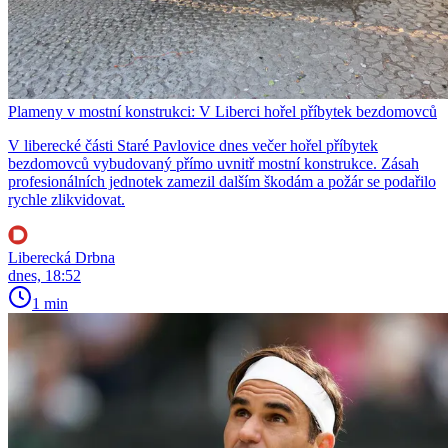
Plameny v mostní konstrukci: V Liberci hořel příbytek bezdomovců
V liberecké části Staré Pavlovice dnes večer hořel příbytek
bezdomovců vybudovaný přímo uvnitř mostní konstrukce. Zásah
profesionálních jednotek zamezil dalším škodám a požár se podařilo
rychle zlikvidovat.
Liberecká Drbna
dnes, 18:52
1 min