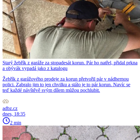
Starý žebřík z garáže za stopadesát korun. Pár ho natřel, přidal prkna
a obývák vypadá jako z katalogu
Žebřík z garážového prodeje za korun přetvořil pár v nádhernou
polici. Zabralo jim to jen chvilku a stálo je to pár korun. Navíc se
teď každé návštěvě svým dílem můžou pochlubit.
adbz.cz
dnes, 18:35
2 min