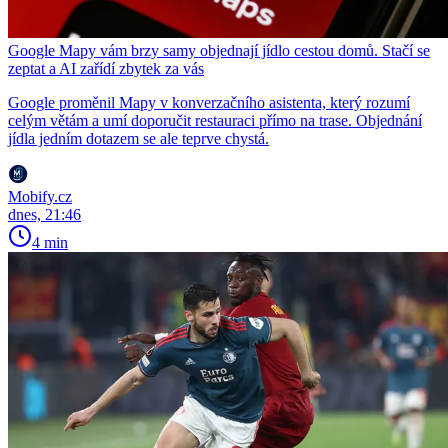
Google Mapy vám brzy samy objednají jídlo cestou domů. Stačí se
zeptat a AI zařídí zbytek za vás
Google proměnil Mapy v konverzačního asistenta, který rozumí
celým větám a umí doporučit restauraci přímo na trase. Objednání
jídla jedním dotazem se ale teprve chystá.
Mobify.cz
dnes, 21:46
4 min