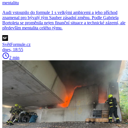
mentalitu
Audi vstoupilo do formule 1 s velkými ambicemi a jeho příchod
znamenal pro bývalý tým Sauber zásadní změnu. Podle Gabriela
Bortoleta se proměnila nejen finanční situace a technické zázemí, ale
především mentalita celého týmu.
SvětFormule.cz
dnes, 18:55
2 min