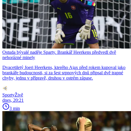
Ostuda bývalé naděje Sparty. Brankář Heerkens předvedl dvě
nehorázné minely
Dvacetiletý Joeri Heerkens, kterého Ajax před rokem kupoval jako
brankáře budoucnosti, si za šest srpnových dnů připsal dvě trapné
chyby, jednu v přípravě, druhou v ostrém zápase.
SportyŽivě
dnes, 20:21
3 min