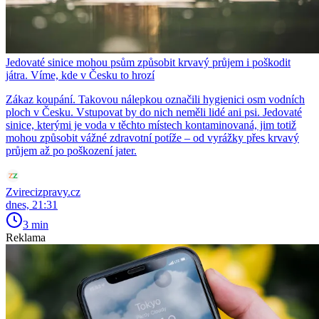
Jedovaté sinice mohou psům způsobit krvavý průjem i poškodit
játra. Víme, kde v Česku to hrozí
Zákaz koupání. Takovou nálepkou označili hygienici osm vodních
ploch v Česku. Vstupovat by do nich neměli lidé ani psi. Jedovaté
sinice, kterými je voda v těchto místech kontaminovaná, jim totiž
mohou způsobit vážné zdravotní potíže – od vyrážky přes krvavý
průjem až po poškození jater.
Zvirecizpravy.cz
dnes, 21:31
3 min
Reklama