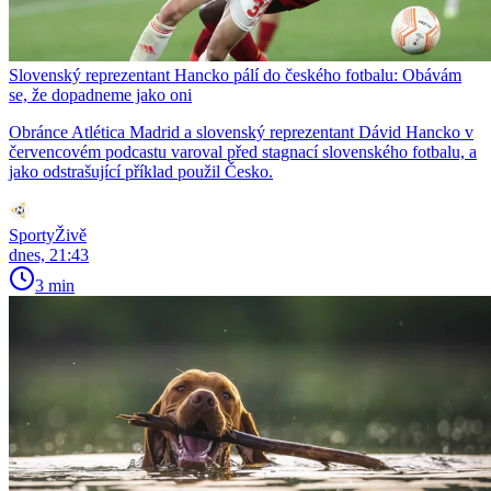
Slovenský reprezentant Hancko pálí do českého fotbalu: Obávám
se, že dopadneme jako oni
Obránce Atlética Madrid a slovenský reprezentant Dávid Hancko v
červencovém podcastu varoval před stagnací slovenského fotbalu, a
jako odstrašující příklad použil Česko.
SportyŽivě
dnes, 21:43
3 min