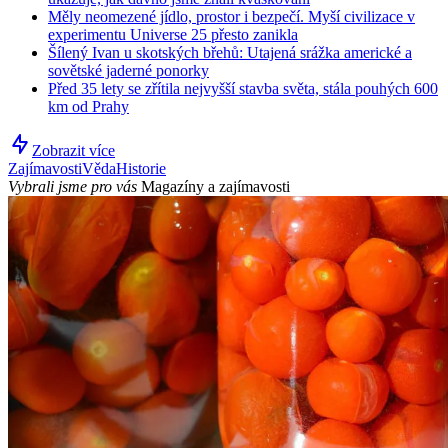
Měly neomezené jídlo, prostor i bezpečí. Myší civilizace v
experimentu Universe 25 přesto zanikla
Šílený Ivan u skotských břehů: Utajená srážka americké a
sovětské jaderné ponorky
Před 35 lety se zřítila nejvyšší stavba světa, stála pouhých 600
km od Prahy
Zobrazit více
Zajímavosti
Věda
Historie
Vybrali jsme pro vás
Magazíny a zajímavosti