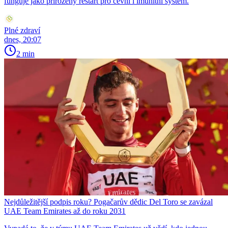
funguje jako přirozený restart pro cévní i imunitní systém.
Plné zdraví
dnes, 20:07
2 min
Nejdůležitější podpis roku? Pogačarův dědic Del Toro se zavázal
UAE Team Emirates až do roku 2031