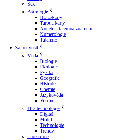
Sex
Astrologie
Horoskopy
Tarot a karty
Andělé a tajemná znamení
Numerologie
Tajemno
Zajímavosti
Věda
Biologie
Ekologie
Fyzika
Geografie
Historie
Chemie
Jazykověda
Vesmír
IT a technologie
Digital
Mobil
Technologie
Trendy
True crime