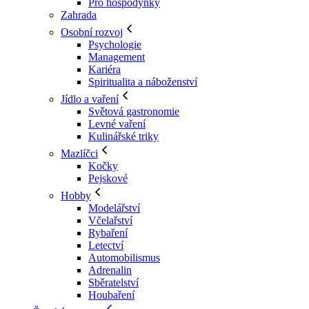
Pro hospodyňky
Zahrada
Osobní rozvoj
Psychologie
Management
Kariéra
Spiritualita a náboženství
Jídlo a vaření
Světová gastronomie
Levné vaření
Kulinářské triky
Mazlíčci
Kočky
Pejskové
Hobby
Modelářství
Včelařství
Rybaření
Letectví
Automobilismus
Adrenalin
Sběratelství
Houbaření