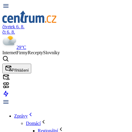
čtvrtek 6. 8.
čt 6. 8.
29°C
Internet
Firmy
Recepty
Slovníky
Přihlášení
Zprávy
Domácí
Regionální