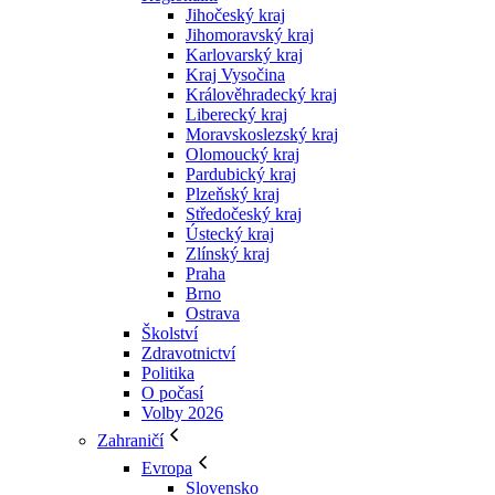
Jihočeský kraj
Jihomoravský kraj
Karlovarský kraj
Kraj Vysočina
Králověhradecký kraj
Liberecký kraj
Moravskoslezský kraj
Olomoucký kraj
Pardubický kraj
Plzeňský kraj
Středočeský kraj
Ústecký kraj
Zlínský kraj
Praha
Brno
Ostrava
Školství
Zdravotnictví
Politika
O počasí
Volby 2026
Zahraničí
Evropa
Slovensko