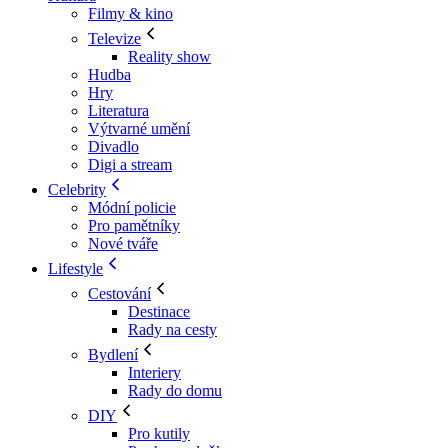
Filmy & kino
Televize
Reality show
Hudba
Hry
Literatura
Výtvarné umění
Divadlo
Digi a stream
Celebrity
Módní policie
Pro pamětníky
Nové tváře
Lifestyle
Cestování
Destinace
Rady na cesty
Bydlení
Interiery
Rady do domu
DIY
Pro kutily