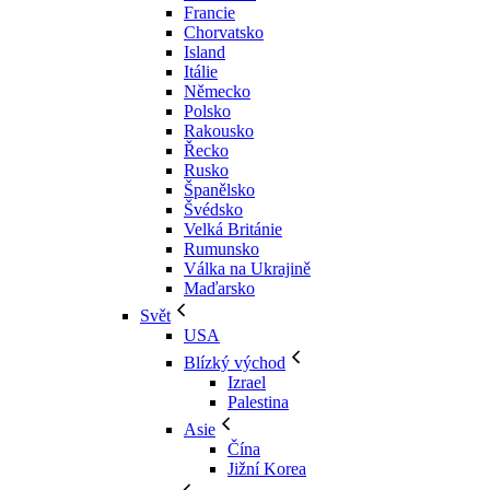
Francie
Chorvatsko
Island
Itálie
Německo
Polsko
Rakousko
Řecko
Rusko
Španělsko
Švédsko
Velká Británie
Rumunsko
Válka na Ukrajině
Maďarsko
Svět
USA
Blízký východ
Izrael
Palestina
Asie
Čína
Jižní Korea