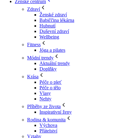
Ženské centrum
Zdraví
Ženské zdraví
Babiččina lékárna
Hubnutí
Duševní zdraví
Wellbeing
Fitness
Jóga a pilates
Módní trendy
Aktuální trendy
Doplňky
Krása
Péče o pleť
Péče o tělo
Vlasy
Nehty
Příběhy ze života
Inspirativní ženy
Rodina & komunita
Výchova
Přátelství
Vztahy