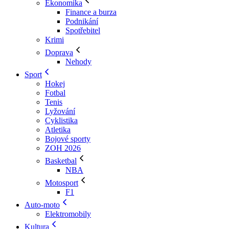
Ekonomika
Finance a burza
Podnikání
Spotřebitel
Krimi
Doprava
Nehody
Sport
Hokej
Fotbal
Tenis
Lyžování
Cyklistika
Atletika
Bojové sporty
ZOH 2026
Basketbal
NBA
Motosport
F1
Auto-moto
Elektromobily
Kultura