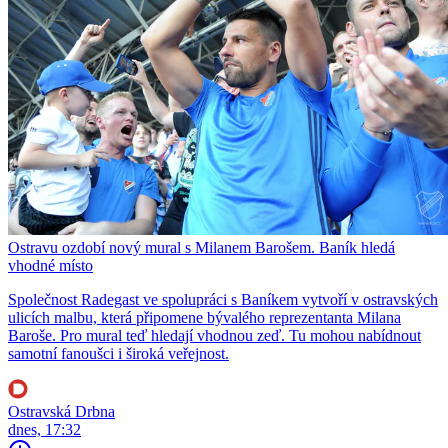
Ostravu ozdobí nový mural s Milanem Barošem. Baník hledá
vhodné místo
Společnost Radegast ve spolupráci s Baníkem vytvoří v ostravských
ulicích malbu, která připomene bývalého reprezentanta Milana
Baroše. Pro mural teď hledají vhodnou zeď. Tu mohou nabídnout
samotní fanoušci i široká veřejnost.
Ostravská Drbna
dnes, 17:32