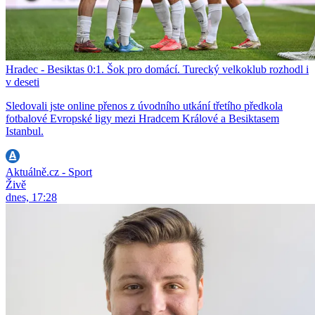
Hradec - Besiktas 0:1. Šok pro domácí. Turecký velkoklub rozhodl i
v deseti
Sledovali jste online přenos z úvodního utkání třetího předkola
fotbalové Evropské ligy mezi Hradcem Králové a Besiktasem
Istanbul.
Aktuálně.cz - Sport
Živě
dnes, 17:28