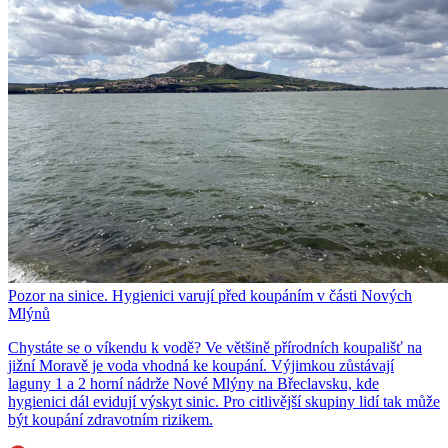
Pozor na sinice. Hygienici varují před koupáním v části Nových
Mlýnů
Chystáte se o víkendu k vodě? Ve většině přírodních koupališť na
jižní Moravě je voda vhodná ke koupání. Výjimkou zůstávají
laguny 1 a 2 horní nádrže Nové Mlýny na Břeclavsku, kde
hygienici dál evidují výskyt sinic. Pro citlivější skupiny lidí tak může
být koupání zdravotním rizikem.