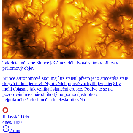
Tak detailně jsme Slunce ještě neviděli. Nové snímky přinesly
průlomový objev
Slunce astronomové zkoumají už staletí, přesto jeho atmosféra stále
skrývá řadu tajemství. Nyní vědci poprvé zachytili jev, který by
mohl objasnit, jak vznikají sluneční erupce. Podívejte se na
pozorování mezinárodního týmu pomocí jednoho z
nejpokročilejších slunečních teleskopů světa.
Jihlavská Drbna
dnes, 18:01
2 min