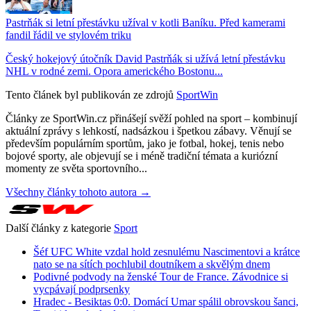
Pastrňák si letní přestávku užíval v kotli Baníku. Před kamerami
fandil řádil ve stylovém triku
Český hokejový útočník David Pastrňák si užívá letní přestávku
NHL v rodné zemi. Opora amerického Bostonu...
Tento článek byl publikován ze zdrojů
SportWin
Články ze SportWin.cz přinášejí svěží pohled na sport – kombinují
aktuální zprávy s lehkostí, nadsázkou i špetkou zábavy. Věnují se
především populárním sportům, jako je fotbal, hokej, tenis nebo
bojové sporty, ale objevují se i méně tradiční témata a kuriózní
momenty ze světa sportovního...
Všechny články tohoto autora →
Další články z kategorie
Sport
Šéf UFC White vzdal hold zesnulému Nascimentovi a krátce
nato se na sítích pochlubil doutníkem a skvělým dnem
Podivné podvody na ženské Tour de France. Závodnice si
vycpávají podprsenky
Hradec - Besiktas 0:0. Domácí Umar spálil obrovskou šanci,