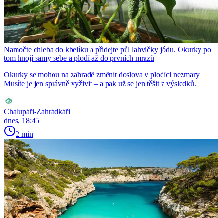
Namočte chleba do kbelíku a přidejte půl lahvičky jódu. Okurky po
tom hnojí samy sebe a plodí až do prvních mrazů
Okurky se mohou na zahradě změnit doslova v plodící nezmary.
Musíte je jen správně vyživit – a pak už se jen těšit z výsledků.
Chalupáři-Zahrádkáři
dnes, 18:45
2 min