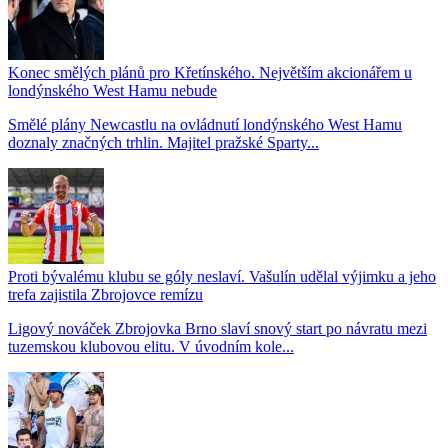
Konec smělých plánů pro Křetínského. Největším akcionářem u
londýnského West Hamu nebude
Smělé plány Newcastlu na ovládnutí londýnského West Hamu
doznaly značných trhlin. Majitel pražské Sparty...
Proti bývalému klubu se góly neslaví. Vašulín udělal výjimku a jeho
trefa zajistila Zbrojovce remízu
Ligový nováček Zbrojovka Brno slaví snový start po návratu mezi
tuzemskou klubovou elitu. V úvodním kole...