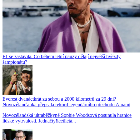
F1 se zastavila. Co během letní pauzy dělají největší hvězdy
šampionátu?
Everest dvanáctkrát za sebou a 2000 kilometrů za 29 dní?
Novozélanďanka přepsala rekord legendárního přechodu Alpami
Novozélandská ultraběžkyně Sophie Woodsová posunula hranice
lidské vytrvalosti. Jednačtyřicetiletá...