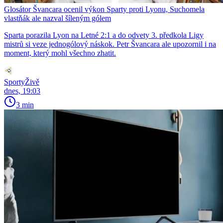
Glosátor Švancara ocenil výkon Sparty proti Lyonu, Suchomela
vlastňák ale nazval šíleným gólem
Sparta porazila Lyon na Letné 2:1 a do odvety 3. předkola Ligy
mistrů si veze jednogólový náskok. Petr Švancara ale upozornil i na
moment, který mohl všechno zhatit.
SportyŽivě
dnes, 19:03
3 min