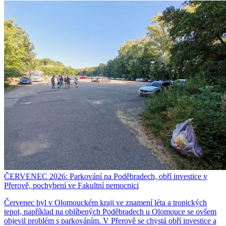
ČERVENEC 2026: Parkování na Poděbradech, obří investice v
Přerově, pochybení ve Fakultní nemocnici
Červenec byl v Olomouckém kraji ve znamení léta a tropických
tepot, například na oblíbených Poděbradech u Olomouce se ovšem
objevil problém s parkováním. V Přerově se chystá obří investice a