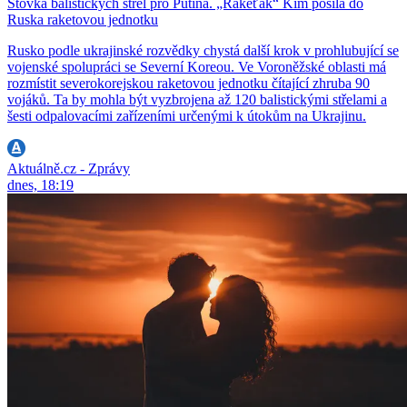
Stovka balistických střel pro Putina. „Rakeťák“ Kim posílá do
Ruska raketovou jednotku
Rusko podle ukrajinské rozvědky chystá další krok v prohlubující se
vojenské spolupráci se Severní Koreou. Ve Voroněžské oblasti má
rozmístit severokorejskou raketovou jednotku čítající zhruba 90
vojáků. Ta by mohla být vyzbrojena až 120 balistickými střelami a
šesti odpalovacími zařízeními určenými k útokům na Ukrajinu.
Aktuálně.cz - Zprávy
dnes, 18:19