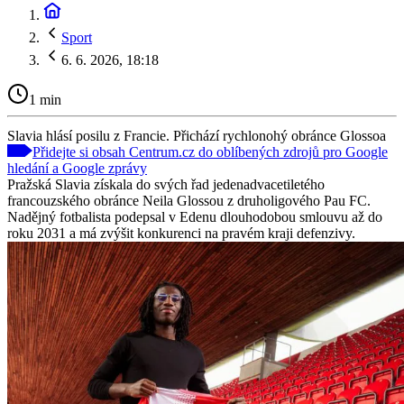
Sport
6. 6. 2026, 18:18
1 min
Slavia hlásí posilu z Francie. Přichází rychlonohý obránce Glossoa
Přidejte si obsah Centrum.cz do oblíbených zdrojů pro Google
hledání a Google zprávy
Pražská Slavia získala do svých řad jedenadvacetiletého
francouzského obránce Neila Glossou z druholigového Pau FC.
Nadějný fotbalista podepsal v Edenu dlouhodobou smlouvu až do
roku 2031 a má zvýšit konkurenci na pravém kraji defenzivy.