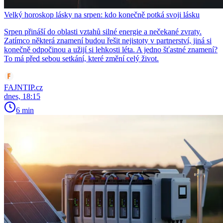
Velký horoskop lásky na srpen: kdo konečně potká svoji lásku
Srpen přináší do oblasti vztahů silné energie a nečekané zvraty.
Zatímco některá znamení budou řešit nejistoty v partnerství, jiná si
konečně odpočinou a užijí si lehkosti léta. A jedno šťastné znamení?
To má před sebou setkání, které změní celý život.
FAJNTIP.cz
dnes, 18:15
6 min