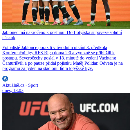
Jablonec má nakročeno k postupu. Do Lotyšska si poveze solidní
náskok
Fotbalisté Jablonce porazili v úvodním utkání 3. předkola
Konferenční ligy RFS Riga doma 2:0 a výrazně se přiblížili k
postupu. Severočechy poslal v 18. minutě do vedení Vachtang
Čanturišvili a po pauze přidal pojistku Matěj Polidar. Odveta je na
programu za týden na stadionu lídra lotyšské ligy.
Aktuálně.cz - Sport
dnes, 18:03