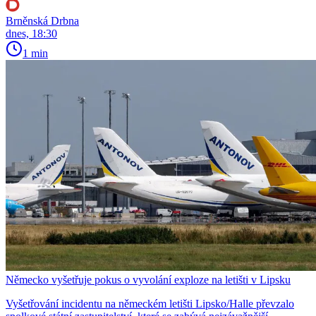
Brněnská Drbna
dnes, 18:30
1 min
Německo vyšetřuje pokus o vyvolání exploze na letišti v Lipsku
Vyšetřování incidentu na německém letišti Lipsko/Halle převzalo