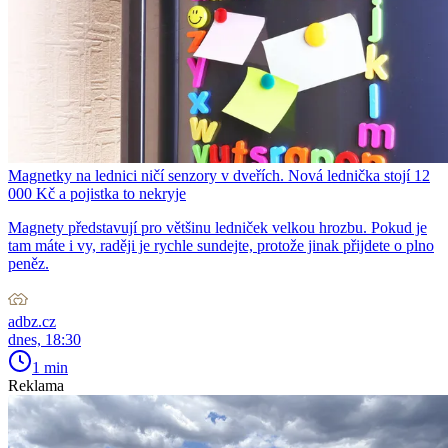
Magnetky na lednici ničí senzory v dveřích. Nová lednička stojí 12
000 Kč a pojistka to nekryje
Magnety představují pro většinu ledniček velkou hrozbu. Pokud je
tam máte i vy, raději je rychle sundejte, protože jinak přijdete o plno
peněz.
adbz.cz
dnes, 18:30
1 min
Reklama