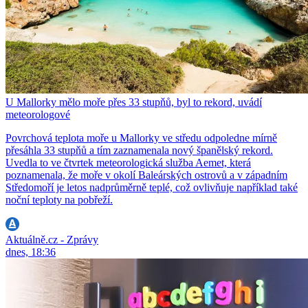
U Mallorky mělo moře přes 33 stupňů, byl to rekord, uvádí
meteorologové
Povrchová teplota moře u Mallorky ve středu odpoledne mírně
přesáhla 33 stupňů a tím zaznamenala nový španělský rekord.
Uvedla to ve čtvrtek meteorologická služba Aemet, která
poznamenala, že moře v okolí Baleárských ostrovů a v západním
Středomoří je letos nadprůměrně teplé, což ovlivňuje například také
noční teploty na pobřeží.
Aktuálně.cz - Zprávy
dnes, 18:36