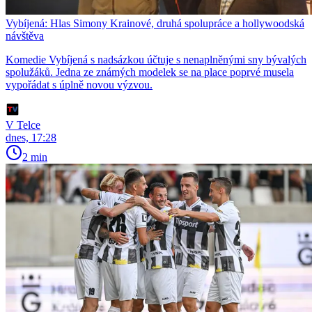
Vybíjená: Hlas Simony Krainové, druhá spolupráce a hollywoodská
návštěva
Komedie Vybíjená s nadsázkou účtuje s nenaplněnými sny bývalých
spolužáků. Jedna ze známých modelek se na place poprvé musela
vypořádat s úplně novou výzvou.
V Telce
dnes, 17:28
2 min