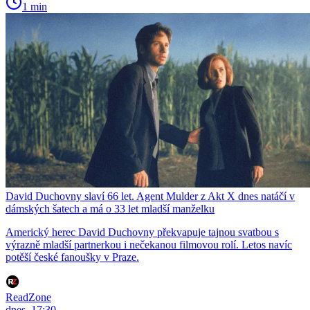
1 min
David Duchovny slaví 66 let. Agent Mulder z Akt X dnes natáčí v
dámských šatech a má o 33 let mladší manželku
Americký herec David Duchovny překvapuje tajnou svatbou s
výrazně mladší partnerkou i nečekanou filmovou rolí. Letos navíc
potěší české fanoušky v Praze.
ReadZone
dnes, 17:30