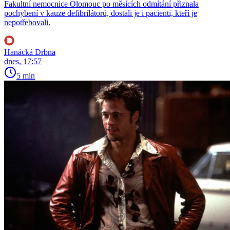
Fakultní nemocnice Olomouc po měsících odmítání přiznala
pochybení v kauze defibrilátorů, dostali je i pacienti, kteří je
nepotřebovali.
Hanácká Drbna
dnes, 17:57
5 min