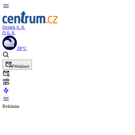
čtvrtek 6. 8.
čt 6. 8.
28°C
Přihlášení
Reklama