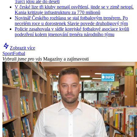
Turci jdou ale do deseti
V české lize tři kluby nemají osvětlení, jinde se v zimě netopí.
Kania kritizuje infrastrukturu za 770 milionů
Novinář Českého rozhlasu se stal fotbalovým trenérem. Po
necelém roce u dorostenek Slavie povede druholigový tým
Policie zasahovala v sídle korejské fotbalové asociace kvůli
podezření kolem jmenování trenéra národního týmu
Zobrazit více
Sport
Fotbal
Vybrali jsme pro vás
Magazíny a zajímavosti