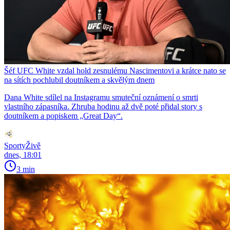
Šéf UFC White vzdal hold zesnulému Nascimentovi a krátce nato se
na sítích pochlubil doutníkem a skvělým dnem
Dana White sdílel na Instagramu smuteční oznámení o smrti
vlastního zápasníka. Zhruba hodinu až dvě poté přidal story s
doutníkem a popiskem „Great Day“.
SportyŽivě
dnes, 18:01
3 min