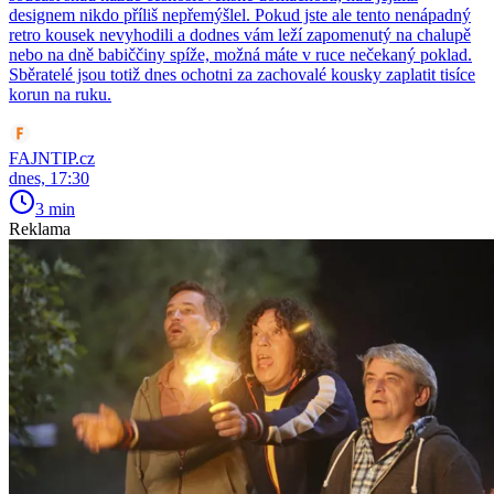
designem nikdo příliš nepřemýšlel. Pokud jste ale tento nenápadný
retro kousek nevyhodili a dodnes vám leží zapomenutý na chalupě
nebo na dně babiččiny spíže, možná máte v ruce nečekaný poklad.
Sběratelé jsou totiž dnes ochotni za zachovalé kousky zaplatit tisíce
korun na ruku.
FAJNTIP.cz
dnes, 17:30
3 min
Reklama