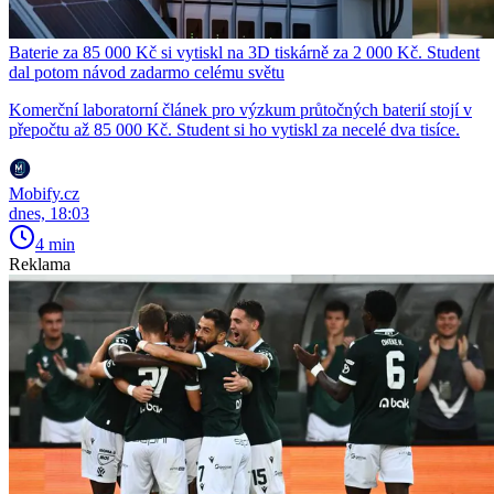
Baterie za 85 000 Kč si vytiskl na 3D tiskárně za 2 000 Kč. Student
dal potom návod zadarmo celému světu
Komerční laboratorní článek pro výzkum průtočných baterií stojí v
přepočtu až 85 000 Kč. Student si ho vytiskl za necelé dva tisíce.
Mobify.cz
dnes, 18:03
4 min
Reklama