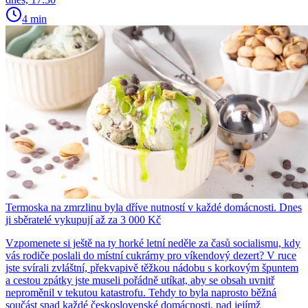
4 min
Termoska na zmrzlinu byla dříve nutností v každé domácnosti. Dnes
ji sběratelé vykupují až za 3 000 Kč
Vzpomenete si ještě na ty horké letní neděle za časů socialismu, kdy
vás rodiče poslali do místní cukrárny pro víkendový dezert? V ruce
jste svírali zvláštní, překvapivě těžkou nádobu s korkovým špuntem
a cestou zpátky jste museli pořádně utíkat, aby se obsah uvnitř
neproměnil v tekutou katastrofu. Tehdy to byla naprosto běžná
součást snad každé československé domácnosti, nad jejímž