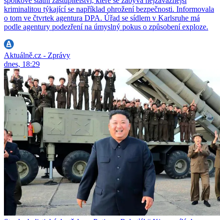
spolkové státní zastupitelství, které se zabývá nejzávažnější
kriminalitou týkající se například ohrožení bezpečnosti. Informovala
o tom ve čtvrtek agentura DPA. Úřad se sídlem v Karlsruhe má
podle agentury podezření na úmyslný pokus o způsobení exploze.
Aktuálně.cz - Zprávy
dnes, 18:29