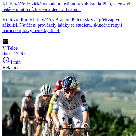
Klub rváčů: Fyzické napadení, uštípnutý zub Brada Pitta, tajemství
natáčení intimních scén a dech z Titanicu
Kultovní film Klub rváčů s Bradem Pittem skrývá překvapivé
zákulisí. Natáčení provázely hádky se studiem, skutečné rány i
náročné úpravy hereckých těl.
V Telce
dnes, 17:50
4 min
Reklama