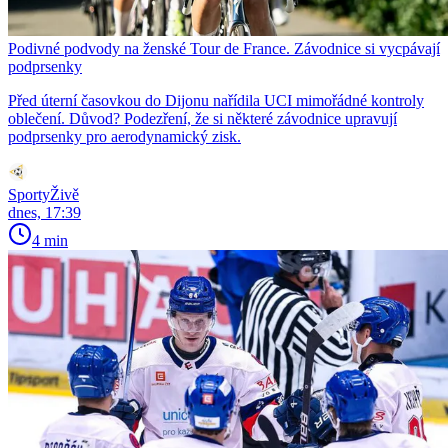
Podivné podvody na ženské Tour de France. Závodnice si vycpávají
podprsenky
Před úterní časovkou do Dijonu nařídila UCI mimořádné kontroly
oblečení. Důvod? Podezření, že si některé závodnice upravují
podprsenky pro aerodynamický zisk.
SportyŽivě
dnes, 17:39
4 min