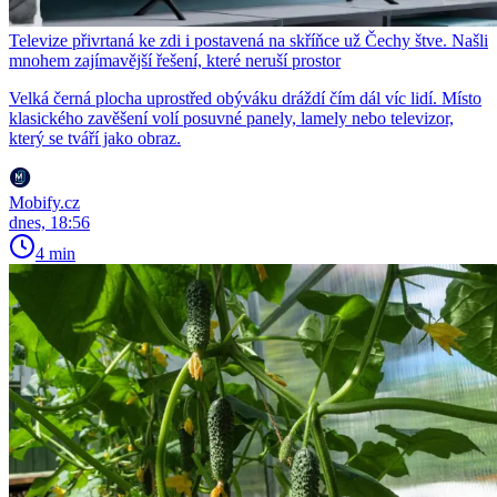
Televize přivrtaná ke zdi i postavená na skříňce už Čechy štve. Našli
mnohem zajímavější řešení, které neruší prostor
Velká černá plocha uprostřed obýváku dráždí čím dál víc lidí. Místo
klasického zavěšení volí posuvné panely, lamely nebo televizor,
který se tváří jako obraz.
Mobify.cz
dnes, 18:56
4 min