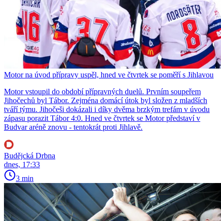
Motor na úvod přípravy uspěl, hned ve čtvrtek se poměří s Jihlavou
Motor vstoupil do období přípravných duelů. Prvním soupeřem
Jihočechů byl Tábor. Zejména domácí útok byl složen z mladších
tváří týmu. Jihočeši dokázali i díky dvěma brzkým trefám v úvodu
zápasu porazit Tábor 4:0. Hned ve čtvrtek se Motor představí v
Budvar aréně znovu - tentokrát proti Jihlavě.
Budějcká Drbna
dnes, 17:33
3 min