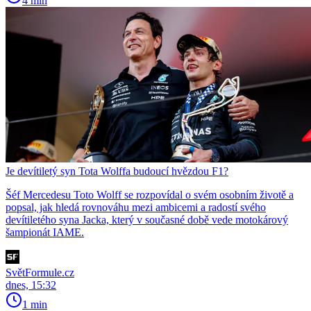
4 min
Je devítiletý syn Tota Wolffa budoucí hvězdou F1?
Šéf Mercedesu Toto Wolff se rozpovídal o svém osobním životě a
popsal, jak hledá rovnováhu mezi ambicemi a radostí svého
devítiletého syna Jacka, který v současné době vede motokárový
šampionát IAME.
SvětFormule.cz
dnes, 15:32
1 min