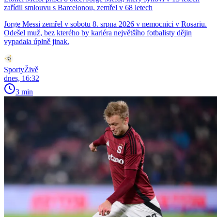
zařídil smlouvu s Barcelonou, zemřel v 68 letech
Jorge Messi zemřel v sobotu 8. srpna 2026 v nemocnici v Rosariu.
Odešel muž, bez kterého by kariéra největšího fotbalisty dějin
vypadala úplně jinak.
SportyŽivě
dnes, 16:32
3 min