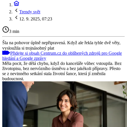
Trendy svět
12. 9. 2025, 07:23
3 min
Šla na pohovor úplně nepřipravená. Když ale řekla tyhle dvě věty,
vysloužila si trojnásobný plat
Přidejte si obsah Centrum.cz do oblíbených zdrojů pro Google
hledání a Google zprávy
Měla pocit, že dělá chybu, když do kanceláře vůbec vstoupila. Bez
životopisu, bez nervózního úsměvu a bez jakékoli přípravy. Přesto
se z nevinného setkání stala životní šance, která jí změnila
budoucnost.