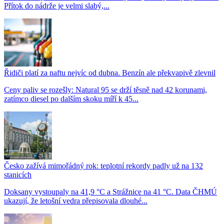
Přítok do nádrže je velmi slabý,...
Řidiči platí za naftu nejvíc od dubna. Benzín ale překvapivě zlevnil
Ceny paliv se rozešly: Natural 95 se drží těsně nad 42 korunami,
zatímco diesel po dalším skoku míří k 45...
Česko zažívá mimořádný rok: teplotní rekordy padly už na 132
stanicích
Doksany vystoupaly na 41,9 °C a Strážnice na 41 °C. Data ČHMÚ
ukazují, že letošní vedra přepisovala dlouhé...