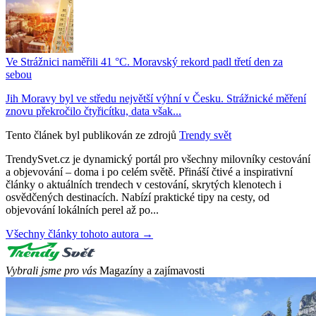
Ve Strážnici naměřili 41 °C. Moravský rekord padl třetí den za
sebou
Jih Moravy byl ve středu největší výhní v Česku. Strážnické měření
znovu překročilo čtyřicítku, data však...
Tento článek byl publikován ze zdrojů
Trendy svět
TrendySvet.cz je dynamický portál pro všechny milovníky cestování
a objevování – doma i po celém světě. Přináší čtivé a inspirativní
články o aktuálních trendech v cestování, skrytých klenotech i
osvědčených destinacích. Nabízí praktické tipy na cesty, od
objevování lokálních perel až po...
Všechny články tohoto autora →
Vybrali jsme pro vás
Magazíny a zajímavosti