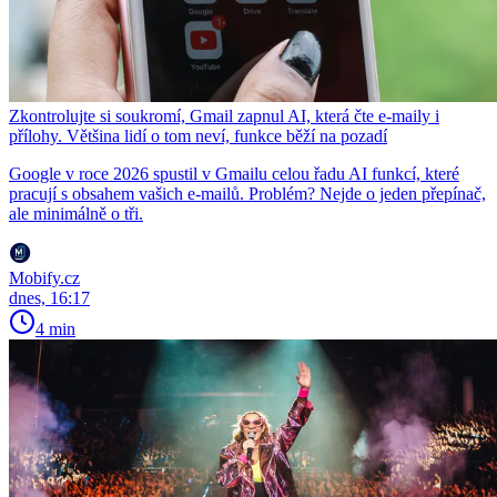
Zkontrolujte si soukromí, Gmail zapnul AI, která čte e-maily i
přílohy. Většina lidí o tom neví, funkce běží na pozadí
Google v roce 2026 spustil v Gmailu celou řadu AI funkcí, které
pracují s obsahem vašich e-mailů. Problém? Nejde o jeden přepínač,
ale minimálně o tři.
Mobify.cz
dnes, 16:17
4 min