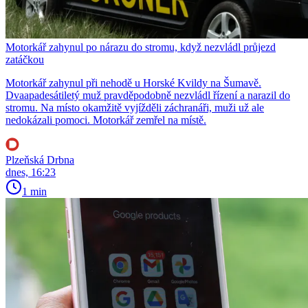
Motorkář zahynul po nárazu do stromu, když nezvládl průjezd
zatáčkou
Motorkář zahynul při nehodě u Horské Kvildy na Šumavě.
Dvaapadesátiletý muž pravděpodobně nezvládl řízení a narazil do
stromu. Na místo okamžitě vyjížděli záchranáři, muži už ale
nedokázali pomoci. Motorkář zemřel na místě.
Plzeňská Drbna
dnes, 16:23
1 min