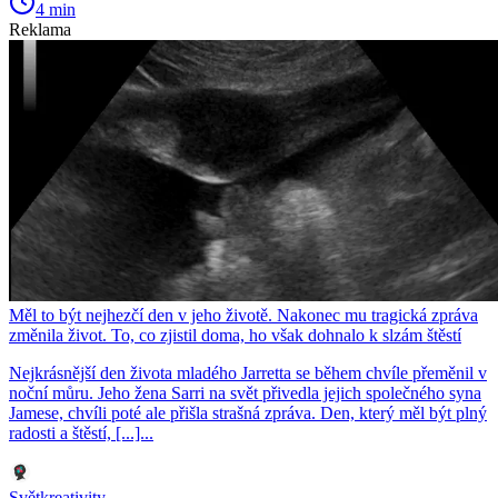
4 min
Reklama
Měl to být nejhezčí den v jeho životě. Nakonec mu tragická zpráva
změnila život. To, co zjistil doma, ho však dohnalo k slzám štěstí
Nejkrásnější den života mladého Jarretta se během chvíle přeměnil v
noční můru. Jeho žena Sarri na svět přivedla jejich společného syna
Jamese, chvíli poté ale přišla strašná zpráva. Den, který měl být plný
radosti a štěstí, [...]...
Světkreativity