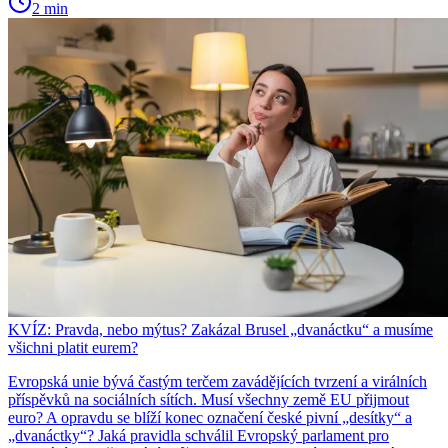
2 min
KVÍZ: Pravda, nebo mýtus? Zakázal Brusel „dvanáctku“ a musíme
všichni platit eurem?
Evropská unie bývá častým terčem zavádějících tvrzení a virálních
příspěvků na sociálních sítích. Musí všechny země EU přijmout
euro? A opravdu se blíží konec označení české pivní „desítky“ a
„dvanáctky“? Jaká pravidla schválil Evropský parlament pro