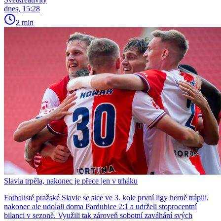
dnes, 15:28
2 min
Slavia trpěla, nakonec je přece jen v trháku
Fotbalisté pražské Slavie se sice ve 3. kole první ligy herně trápili,
nakonec ale udolali doma Pardubice 2:1 a udrželi stoprocentní
bilanci v sezoně. Využili tak zároveň sobotní zaváhání svých