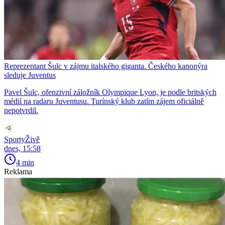
Reprezentant Šulc v zájmu italského giganta. Českého kanonýra
sleduje Juventus
Pavel Šulc, ofenzivní záložník Olympique Lyon, je podle britských
médií na radaru Juventusu. Turínský klub zatím zájem oficiálně
nepotvrdil.
SportyŽivě
dnes, 15:58
4 min
Reklama