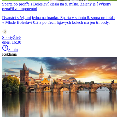
Sparta po prohře s Boleslaví klesla na 9. místo. Zelený její výkony
označil za impotentní
Dvanáct střel, ani jedna na branku. Sparta v sobotu 8. srpna prohrála
v Mladé Boleslavi 0:2 a po třech ligových kolech má jen tři body.
SportyŽivě
dnes, 16:30
3 min
Reklama