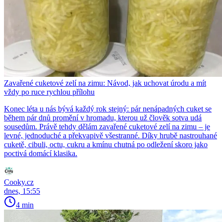
Zavařené cuketové zelí na zimu: Návod, jak uchovat úrodu a mít
vždy po ruce rychlou přílohu
Konec léta u nás bývá každý rok stejný: pár nenápadných cuket se
během pár dnů promění v hromadu, kterou už člověk sotva udá
sousedům. Právě tehdy dělám zavařené cuketové zelí na zimu – je
levné, jednoduché a překvapivě všestranné. Díky hrubě nastrouhané
cuketě, cibuli, octu, cukru a kmínu chutná po odležení skoro jako
poctivá domácí klasika.
Cooky.cz
dnes, 15:55
4 min