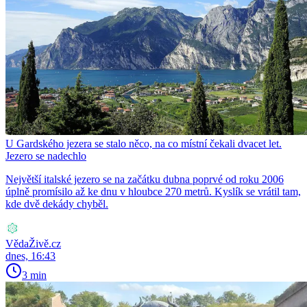
U Gardského jezera se stalo něco, na co místní čekali dvacet let.
Jezero se nadechlo
Největší italské jezero se na začátku dubna poprvé od roku 2006
úplně promísilo až ke dnu v hloubce 270 metrů. Kyslík se vrátil tam,
kde dvě dekády chyběl.
VědaŽivě.cz
dnes, 16:43
3 min