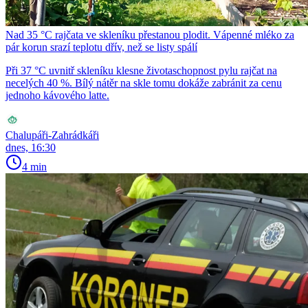
Nad 35 °C rajčata ve skleníku přestanou plodit. Vápenné mléko za
pár korun srazí teplotu dřív, než se listy spálí
Při 37 °C uvnitř skleníku klesne životaschopnost pylu rajčat na
necelých 40 %. Bílý nátěr na skle tomu dokáže zabránit za cenu
jednoho kávového latte.
Chalupáři-Zahrádkáři
dnes, 16:30
4 min