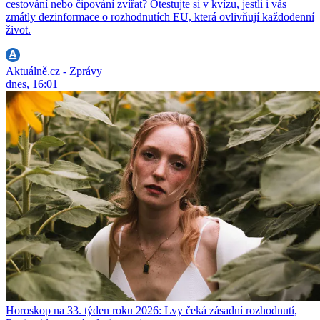
cestování nebo čipování zvířat? Otestujte si v kvízu, jestli i vás
zmátly dezinformace o rozhodnutích EU, která ovlivňují každodenní
život.
Aktuálně.cz - Zprávy
dnes, 16:01
Horoskop na 33. týden roku 2026: Lvy čeká zásadní rozhodnutí,