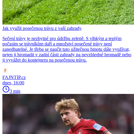
Jak využít posečenou trávu z vaší zahrady
Sečení trávy je nezbytné pro údržbu zeleně. S vlhkým a teplým
počasím se trávníkům daří a množství posečené trávy není
zanedbatelné. Je třeba se naučit tuto užitečnou hmotu dále využívat,
nejen ji hromadit v zadní části zahrady na nevzhledné hromadě nebo
ji vyvážet do kontejneru na posečenou trávu.
FAJNTIP.cz
dnes, 16:00
3 min