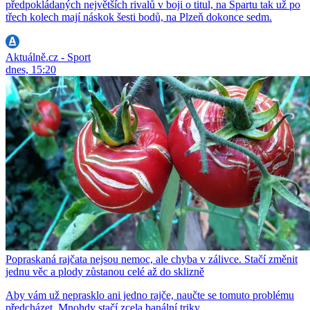
předpokládaných největších rivalů v boji o titul, na Spartu tak už po
třech kolech mají náskok šesti bodů, na Plzeň dokonce sedm.
Aktuálně.cz - Sport
dnes, 15:20
Popraskaná rajčata nejsou nemoc, ale chyba v zálivce. Stačí změnit
jednu věc a plody zůstanou celé až do sklizně
Aby vám už neprasklo ani jedno rajče, naučte se tomuto problému
předcházet. Mnohdy stačí zcela banální triky.