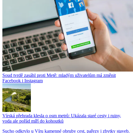
Soud tvrdě zasáhl proti Metě: mladým uživatelům má změnit
Facebook i Instagram
Vírská přehrada klesla o osm metrů: Ukázala staré cesty i ruiny,
voda ale pořád míří do kohoutků
Sucho odkrylo u Víru kamenné obruby cest, pařezy i zbytky staveb.