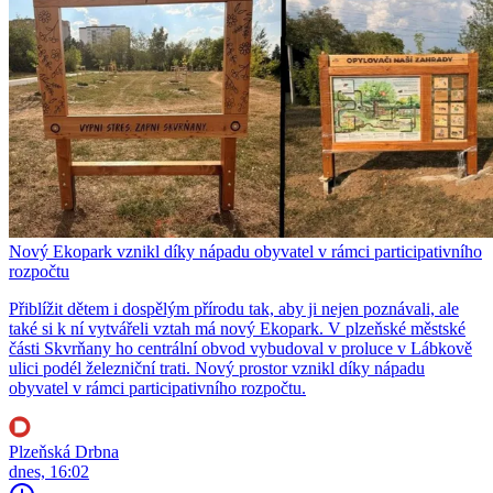
Nový Ekopark vznikl díky nápadu obyvatel v rámci participativního
rozpočtu
Přiblížit dětem i dospělým přírodu tak, aby ji nejen poznávali, ale
také si k ní vytvářeli vztah má nový Ekopark. V plzeňské městské
části Skvrňany ho centrální obvod vybudoval v proluce v Lábkově
ulici podél železniční trati. Nový prostor vznikl díky nápadu
obyvatel v rámci participativního rozpočtu.
Plzeňská Drbna
dnes, 16:02