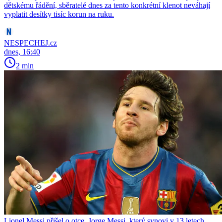
dětskému řádění, sběratelé dnes za tento konkrétní klenot neváhají
vyplatit desítky tisíc korun na ruku.
NESPECHEJ.cz
dnes, 16:40
2 min
Lionel Messi přišel o otce. Jorge Messi, který synovi v 13 letech