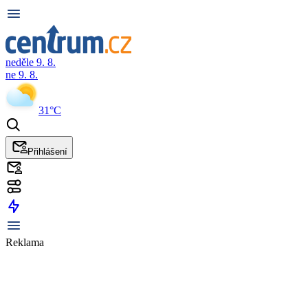
neděle 9. 8.
ne 9. 8.
31°C
Přihlášení
Reklama