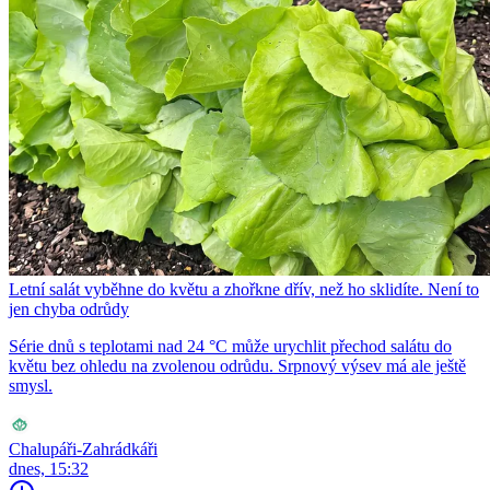
Letní salát vyběhne do květu a zhořkne dřív, než ho sklidíte. Není to
jen chyba odrůdy
Série dnů s teplotami nad 24 °C může urychlit přechod salátu do
květu bez ohledu na zvolenou odrůdu. Srpnový výsev má ale ještě
smysl.
Chalupáři-Zahrádkáři
dnes, 15:32