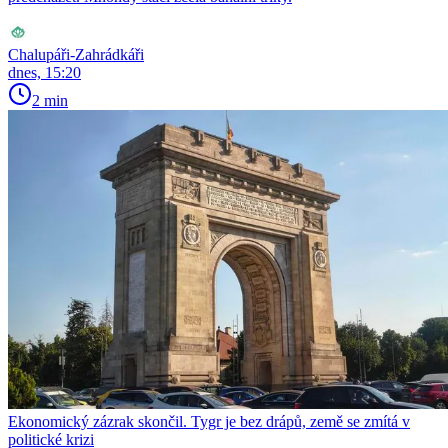
Chalupáři-Zahrádkáři
dnes, 15:20
2 min
Ekonomický zázrak skončil. Tygr je bez drápů, země se zmítá v
politické krizi