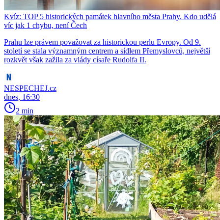
Kvíz: TOP 5 historických památek hlavního města Prahy. Kdo udělá
víc jak 1 chybu, není Čech
Prahu lze právem považovat za historickou perlu Evropy. Od 9.
století se stala významným centrem a sídlem Přemyslovců, největší
rozkvět však zažila za vlády císaře Rudolfa II.
NESPECHEJ.cz
dnes, 16:30
2 min