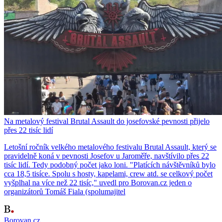
Na metalový festival Brutal Assault do josefovské pevnosti přijelo
přes 22 tisíc lidí
Letošní ročník velkého metalového festivalu Brutal Assault, který se
pravidelně koná v pevnosti Josefov u Jaroměře, navštívilo přes 22
tisíc lidí. Tedy podobný počet jako loni. "Platících návštěvníků bylo
cca 18,5 tisíce. Spolu s hosty, kapelami, crew atd. se celkový počet
vyšplhal na více než 22 tisíc," uvedl pro Borovan.cz jeden o
organizátorů Tomáš Fiala (spolumajitel
Borovan.cz