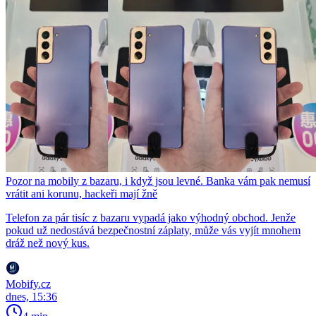
Pozor na mobily z bazaru, i když jsou levné. Banka vám pak nemusí
vrátit ani korunu, hackeři mají žně
Telefon za pár tisíc z bazaru vypadá jako výhodný obchod. Jenže
pokud už nedostává bezpečnostní záplaty, může vás vyjít mnohem
dráž než nový kus.
Mobify.cz
dnes, 15:36