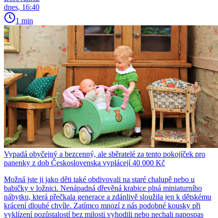
dnes, 16:40
1 min
Vypadá obyčejný a bezcenný, ale sběratelé za tento pokojíček pro
panenky z dob Československa vyplácejí 40 000 Kč
Možná jste ji jako děti také obdivovali na staré chalupě nebo u
babičky v ložnici. Nenápadná dřevěná krabice plná miniaturního
nábytku, která přečkala generace a zdánlivě sloužila jen k dětskému
krácení dlouhé chvíle. Zatímco mnozí z nás podobné kousky při
vyklízení pozůstalostí bez milosti vyhodili nebo nechali napospas