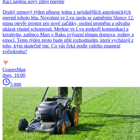
Raci najdou nový zdroj energie
Druhý srpnový týden přinese jednu z nejsilnějších astrologických
energií tohoto léta. Novoluní ve Lvu spolu se zatměním Slunce 12.
srpna otevře prostor pro nové začátky, osobní proměnu a odvahu
ukázat vlastní schopnosti. Merkur ve Lvu podpoří komunikaci a
kreativitu, zatímco Mars v Raku zvýrazní témata domova, rodiny a
emocí. Tento týden proto bude přát rozhodnutím, která vycházejí z
toho, kým skutečně jste. Co vás čeká podle vašeho znamení
zvěrokruhu?
GrapesMag
dnes, 16:00
5 min