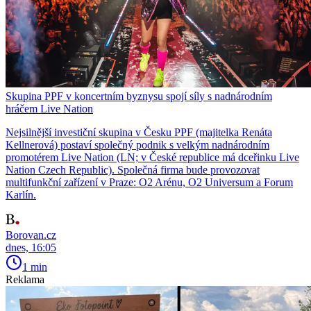
Skupina PPF v koncertním byznysu spojí síly s nadnárodním
hráčem Live Nation
Nejsilnější investiční skupina v Česku PPF (majitelka Renáta
Kellnerová) postaví společný podnik s velkým nadnárodním
promotérem Live Nation (LN; v České republice má dceřinku Live
Nation Czech Republic). Společná firma bude provozovat
multifunkční zařízení v Praze: O2 Arénu, O2 Universum a Forum
Karlín.
Borovan.cz
dnes, 16:05
1 min
Reklama