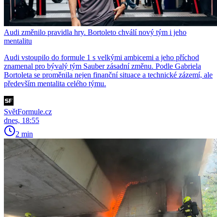
Audi změnilo pravidla hry. Bortoleto chválí nový tým i jeho
mentalitu
Audi vstoupilo do formule 1 s velkými ambicemi a jeho příchod
znamenal pro bývalý tým Sauber zásadní změnu. Podle Gabriela
Bortoleta se proměnila nejen finanční situace a technické zázemí, ale
především mentalita celého týmu.
SvětFormule.cz
dnes, 18:55
2 min