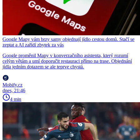
Google Mapy vám brzy samy objednají jídlo cestou domů. Stačí se
zeptat a AI zařídí zbytek za vás
Google proměnil Mapy v konverzačního asistenta, který rozumí
celým větám a umí doporučit restauraci přímo na trase. Objednání
jídla jedním dotazem se ale teprve chystá.
Mobify.cz
dnes, 21:46
4 min