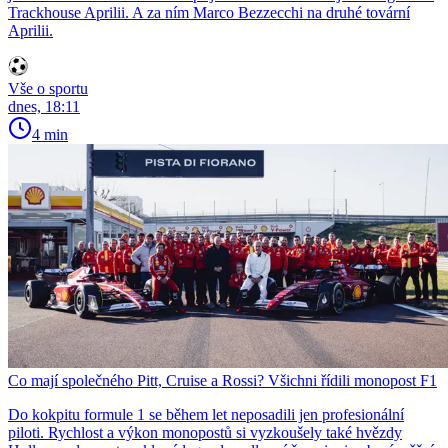
Trackhouse Aprilii. A za ním Marco Bezzecchi na druhé tovární
Aprilii.
Vše o sportu
dnes, 18:11
4 min
Co mají společného Pitt, Cruise a Rossi? Všichni řídili monopost F1
Do kokpitu formule 1 se během let neposadili jen profesionální
piloti. Rychlost a výkon monopostů si vyzkoušely také hvězdy