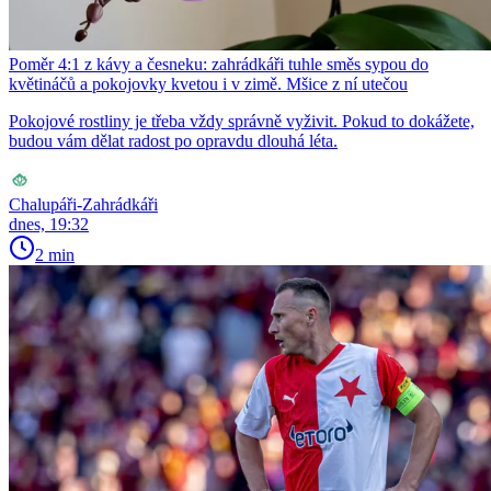
Poměr 4:1 z kávy a česneku: zahrádkáři tuhle směs sypou do
květináčů a pokojovky kvetou i v zimě. Mšice z ní utečou
Pokojové rostliny je třeba vždy správně vyživit. Pokud to dokážete,
budou vám dělat radost po opravdu dlouhá léta.
Chalupáři-Zahrádkáři
dnes, 19:32
2 min