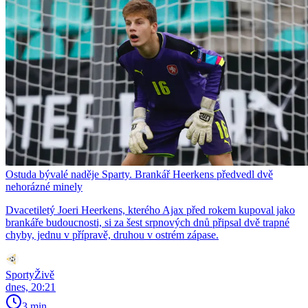
Ostuda bývalé naděje Sparty. Brankář Heerkens předvedl dvě
nehorázné minely
Dvacetiletý Joeri Heerkens, kterého Ajax před rokem kupoval jako
brankáře budoucnosti, si za šest srpnových dnů připsal dvě trapné
chyby, jednu v přípravě, druhou v ostrém zápase.
SportyŽivě
dnes, 20:21
3 min