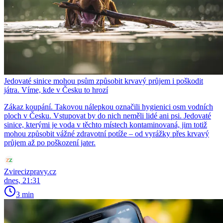
Jedovaté sinice mohou psům způsobit krvavý průjem i poškodit
játra. Víme, kde v Česku to hrozí
Zákaz koupání. Takovou nálepkou označili hygienici osm vodních
ploch v Česku. Vstupovat by do nich neměli lidé ani psi. Jedovaté
sinice, kterými je voda v těchto místech kontaminovaná, jim totiž
mohou způsobit vážné zdravotní potíže – od vyrážky přes krvavý
průjem až po poškození jater.
Zvirecizpravy.cz
dnes, 21:31
3 min