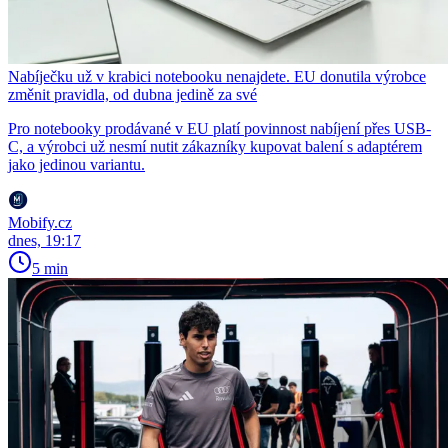
Nabíječku už v krabici notebooku nenajdete. EU donutila výrobce
změnit pravidla, od dubna jedině za své
Pro notebooky prodávané v EU platí povinnost nabíjení přes USB-
C, a výrobci už nesmí nutit zákazníky kupovat balení s adaptérem
jako jedinou variantu.
Mobify.cz
dnes, 19:17
5 min