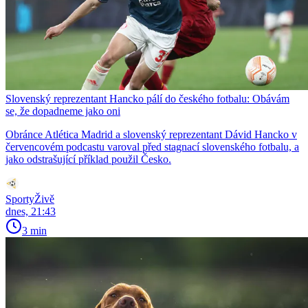
Slovenský reprezentant Hancko pálí do českého fotbalu: Obávám
se, že dopadneme jako oni
Obránce Atlética Madrid a slovenský reprezentant Dávid Hancko v
červencovém podcastu varoval před stagnací slovenského fotbalu, a
jako odstrašující příklad použil Česko.
SportyŽivě
dnes, 21:43
3 min