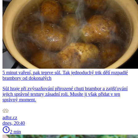
5 minut vaření, pak teprve sůl. Tak jednoduchý trik dělí rozpadlé
brambory od dokonalých
Sůl hraje při zvýrazňování přirozené chuti brambor a zajišťování
jejich správné textury zásadní roli. Musíte ji však přidat v ten
správný moment.
adbz.cz
dnes, 20:40
2 min