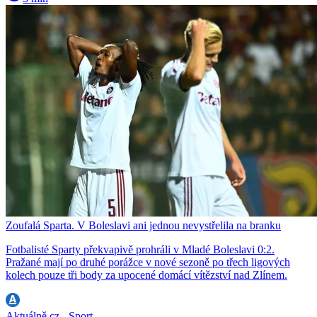
Zoufalá Sparta. V Boleslavi ani jednou nevystřelila na branku
Fotbalisté Sparty překvapivě prohráli v Mladé Boleslavi 0:2.
Pražané mají po druhé porážce v nové sezoně po třech ligových
kolech pouze tři body za upocené domácí vítězství nad Zlínem.
Aktuálně.cz - Sport