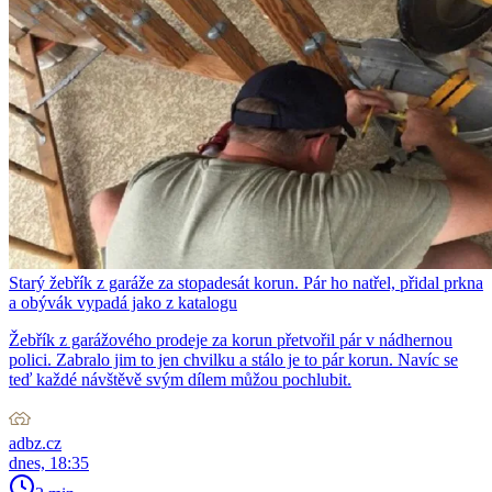
Starý žebřík z garáže za stopadesát korun. Pár ho natřel, přidal prkna
a obývák vypadá jako z katalogu
Žebřík z garážového prodeje za korun přetvořil pár v nádhernou
polici. Zabralo jim to jen chvilku a stálo je to pár korun. Navíc se
teď každé návštěvě svým dílem můžou pochlubit.
adbz.cz
dnes, 18:35