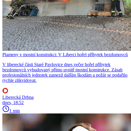
Plameny v mostní konstrukci: V Liberci hořel příbytek bezdomovců
V liberecké části Staré Pavlovice dnes večer hořel příbytek
bezdomovců vybudovaný přímo uvnitř mostní konstrukce. Zásah
profesionálních jednotek zamezil dalším škodám a požár se podařilo
rychle zlikvidovat.
Liberecká Drbna
dnes, 18:52
1 min