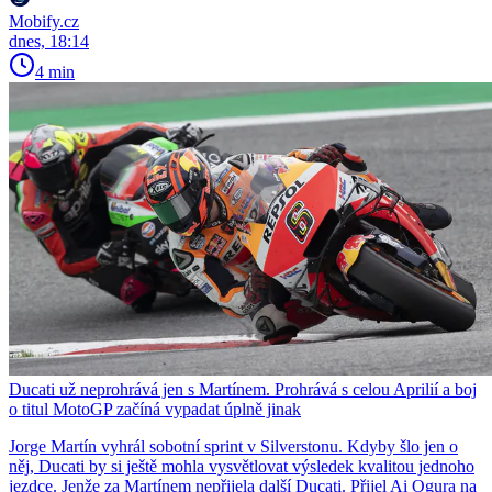
Mobify.cz
dnes, 18:14
4 min
Ducati už neprohrává jen s Martínem. Prohrává s celou Aprilií a boj
o titul MotoGP začíná vypadat úplně jinak
Jorge Martín vyhrál sobotní sprint v Silverstonu. Kdyby šlo jen o
něj, Ducati by si ještě mohla vysvětlovat výsledek kvalitou jednoho
jezdce. Jenže za Martínem nepřijela další Ducati. Přijel Ai Ogura na