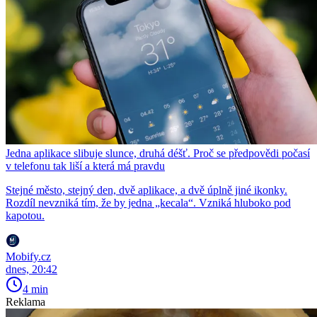
Jedna aplikace slibuje slunce, druhá déšť. Proč se předpovědi počasí
v telefonu tak liší a která má pravdu
Stejné město, stejný den, dvě aplikace, a dvě úplně jiné ikonky.
Rozdíl nevzniká tím, že by jedna „kecala“. Vzniká hluboko pod
kapotou.
Mobify.cz
dnes, 20:42
4 min
Reklama