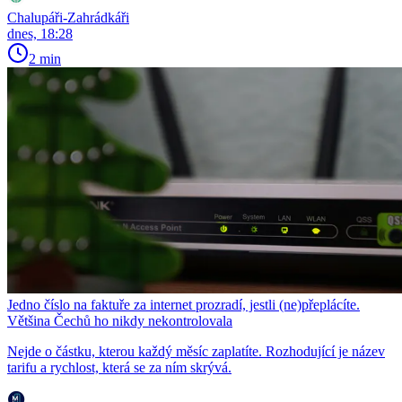
Chalupáři-Zahrádkáři
dnes, 18:28
2 min
Jedno číslo na faktuře za internet prozradí, jestli (ne)přeplácíte.
Většina Čechů ho nikdy nekontrolovala
Nejde o částku, kterou každý měsíc zaplatíte. Rozhodující je název
tarifu a rychlost, která se za ním skrývá.