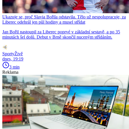
Ukazuje se, proč Slavia Bořila odstavila. Tělo už nespolupracuje, za
Liberec odehrál jen půl hodiny a musel střídat
Jan Bořil nastoupil za Liberec poprvé v základní sestavě, a po 35
minutách šel dolů. Debut v Brně skončil nuceným střídáním.
SportyŽivě
dnes, 19:19
3 min
Reklama