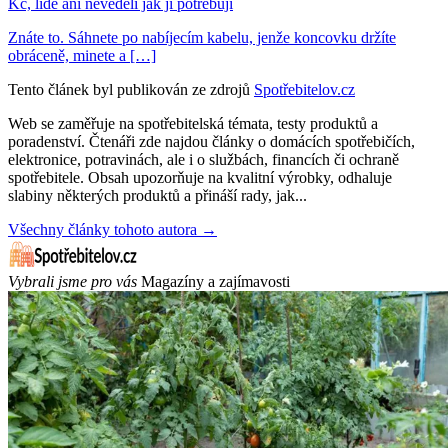
Kč, lidé ani nevěděli jak ji potřebují
Znáte to. Sáhnete po nabíjecím kabelu, jenže koncovku držíte
obráceně, minete a […]
Tento článek byl publikován ze zdrojů
Spotřebitelov.cz
Web se zaměřuje na spotřebitelská témata, testy produktů a
poradenství. Čtenáři zde najdou články o domácích spotřebičích,
elektronice, potravinách, ale i o službách, financích či ochraně
spotřebitele. Obsah upozorňuje na kvalitní výrobky, odhaluje
slabiny některých produktů a přináší rady, jak...
Všechny články tohoto autora →
Vybrali jsme pro vás
Magazíny a zajímavosti