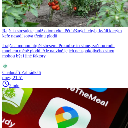
Rajčata stresujete, aniž o tom víte. Pět běžných chyb, kvůli kterým
keře nasadí sotva třetinu plodů
I rajčata mohou utrpět stresem. Pokud se to stane, začnou rodit
mnohem méně plodů. Ale na vině jejich neuspokojivého stavu
mohou být i jiné faktory.
Chalupáři-Zahrádkáři
dnes, 21:51
2 min