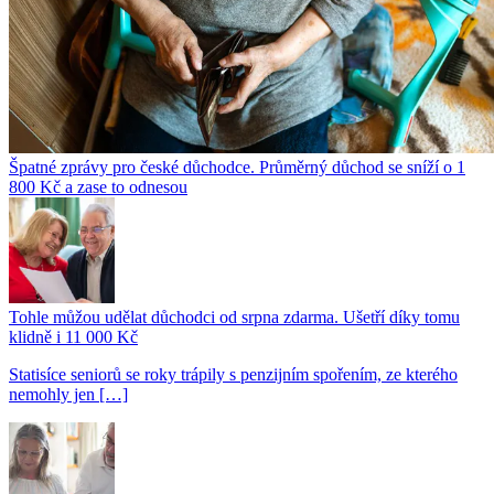
Špatné zprávy pro české důchodce. Průměrný důchod se sníží o 1
800 Kč a zase to odnesou
Tohle můžou udělat důchodci od srpna zdarma. Ušetří díky tomu
klidně i 11 000 Kč
Statisíce seniorů se roky trápily s penzijním spořením, ze kterého
nemohly jen […]