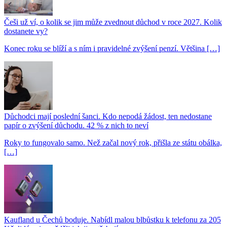
Češi už ví, o kolik se jim může zvednout důchod v roce 2027. Kolik
dostanete vy?
Konec roku se blíží a s ním i pravidelné zvýšení penzí. Většina […]
Důchodci mají poslední šanci. Kdo nepodá žádost, ten nedostane
papír o zvýšení důchodu. 42 % z nich to neví
Roky to fungovalo samo. Než začal nový rok, přišla ze státu obálka,
[…]
Kaufland u Čechů boduje. Nabídl malou blbůstku k telefonu za 205