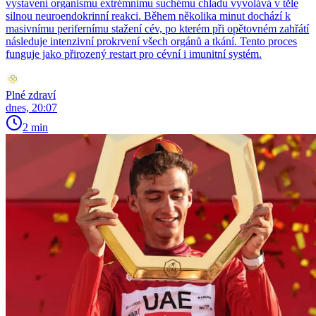
vystavení organismu extrémnímu suchému chladu vyvolává v těle
silnou neuroendokrinní reakci. Během několika minut dochází k
masivnímu perifernímu stažení cév, po kterém při opětovném zahřátí
následuje intenzivní prokrvení všech orgánů a tkání. Tento proces
funguje jako přirozený restart pro cévní i imunitní systém.
Plné zdraví
dnes, 20:07
2 min