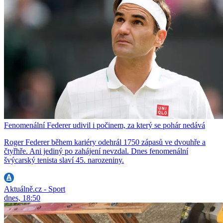
Fenomenální Federer udivil i počinem, za který se pohár nedává
Roger Federer během kariéry odehrál 1750 zápasů ve dvouhře a
čtyřhře. Ani jediný po zahájení nevzdal. Dnes fenomenální
švýcarský tenista slaví 45. narozeniny.
Aktuálně.cz - Sport
dnes, 18:50