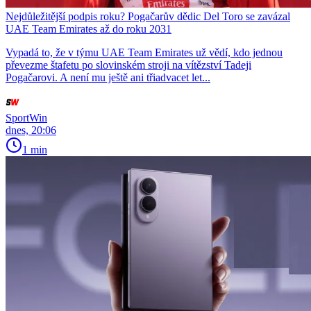
Nejdůležitější podpis roku? Pogačarův dědic Del Toro se zavázal
UAE Team Emirates až do roku 2031
Vypadá to, že v týmu UAE Team Emirates už vědí, kdo jednou
převezme štafetu po slovinském stroji na vítězství Tadeji
Pogačarovi. A není mu ještě ani třiadvacet let...
SportWin
dnes, 20:06
1 min