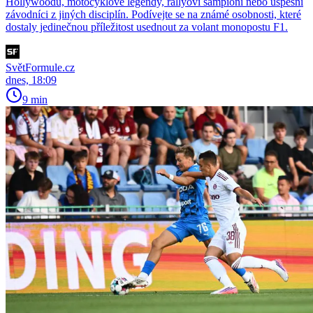
Hollywoodu, motocyklové legendy, rallyoví šampioni nebo úspěšní
závodníci z jiných disciplín. Podívejte se na známé osobnosti, které
dostaly jedinečnou příležitost usednout za volant monopostu F1.
SvětFormule.cz
dnes, 18:09
9 min