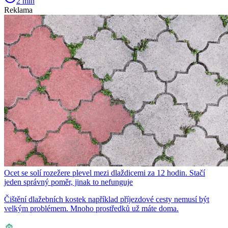
2 min
Reklama
Ocet se solí rozežere plevel mezi dlaždicemi za 12 hodin. Stačí
jeden správný poměr, jinak to nefunguje
Čištění dlažebních kostek například příjezdové cesty nemusí být
velkým problémem. Mnoho prostředků už máte doma.