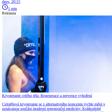
dnes, 20:15
1 min
Reklama
Kryoterapie celého těla: Regenerace a prevence vyhoření
Celotělová kryoterapie se z alternativního konceptu rychle mění v
uznávanou součást moderní regenerační medicíny. Krátkodobé