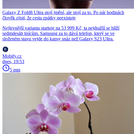
Galaxy Z Fold8 Ultra stojí jmění, ale stojí za to. Po pár hodinách
člověk zjistí, že cesta zpátky neexistuje
Nejlevnější varianta startuje na 53 999 Kč, ta nejdražší se blíží
sedmdesáti tisícům. Samsung za to dává telefon, který se ve
složeném stavu vejde do kapsy snáz než Galaxy S23 Ultra.
Mobify.cz
dnes, 19:53
5 min