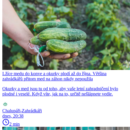
Lžíce medu do konve a okurky plodí až do října. Většina
zahrádkářů přitom med na záhon nikdy nepoužila
Okurky a med jsou tu od toho, aby vaše letní zahradničení bylo
plodné i veselé. Když víte, jak na to, určitě nešlápnete vedle.
Chalupáři-Zahrádkáři
dnes, 20:38
2 min