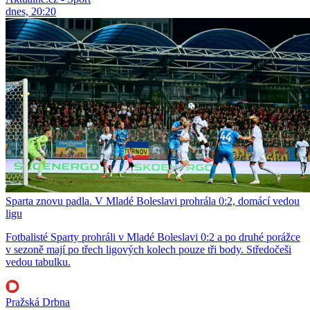
dnes, 20:20
Sparta znovu padla. V Mladé Boleslavi prohrála 0:2, domácí vedou
ligu
Fotbalisté Sparty prohráli v Mladé Boleslavi 0:2 a po druhé porážce
v sezoně mají po třech ligových kolech pouze tři body. Středočeši
vedou tabulku.
Pražská Drbna