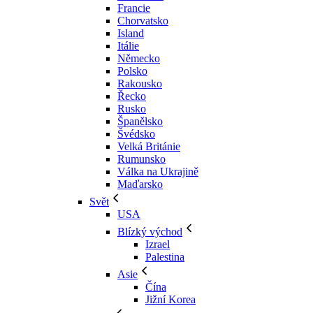
Francie
Chorvatsko
Island
Itálie
Německo
Polsko
Rakousko
Řecko
Rusko
Španělsko
Švédsko
Velká Británie
Rumunsko
Válka na Ukrajině
Maďarsko
Svět
USA
Blízký východ
Izrael
Palestina
Asie
Čína
Jižní Korea