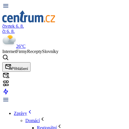
čtvrtek 6. 8.
čt 6. 8.
26°C
Internet
Firmy
Recepty
Slovníky
Přihlášení
Zprávy
Domácí
Regionální