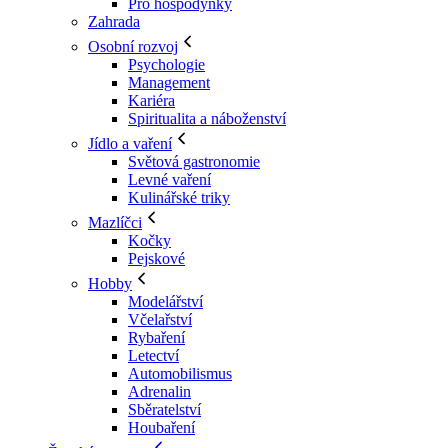
Pro hospodyňky
Zahrada
Osobní rozvoj
Psychologie
Management
Kariéra
Spiritualita a náboženství
Jídlo a vaření
Světová gastronomie
Levné vaření
Kulinářské triky
Mazlíčci
Kočky
Pejskové
Hobby
Modelářství
Včelařství
Rybaření
Letectví
Automobilismus
Adrenalin
Sběratelství
Houbaření