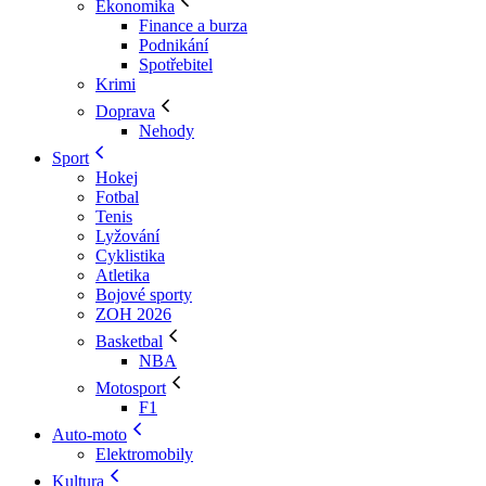
Ekonomika
Finance a burza
Podnikání
Spotřebitel
Krimi
Doprava
Nehody
Sport
Hokej
Fotbal
Tenis
Lyžování
Cyklistika
Atletika
Bojové sporty
ZOH 2026
Basketbal
NBA
Motosport
F1
Auto-moto
Elektromobily
Kultura