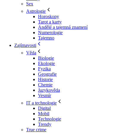
Sex
Astrologie
Horoskopy
Tarot a karty
Andělé a tajemná znamení
Numerologie
Tajemno
Zajímavosti
Věda
Biologie
Ekologie
Fyzika
Geografie
Historie
Chemie
Jazykověda
Vesmír
IT a technologie
Digital
Mobil
Technologie
Trendy
True crime