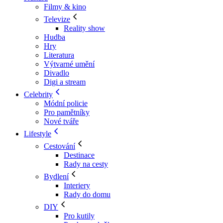
Filmy & kino
Televize
Reality show
Hudba
Hry
Literatura
Výtvarné umění
Divadlo
Digi a stream
Celebrity
Módní policie
Pro pamětníky
Nové tváře
Lifestyle
Cestování
Destinace
Rady na cesty
Bydlení
Interiery
Rady do domu
DIY
Pro kutily