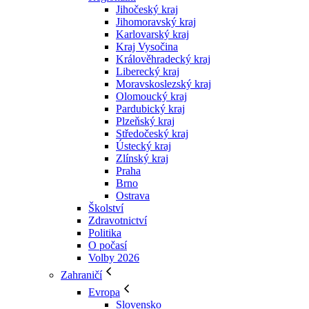
Jihočeský kraj
Jihomoravský kraj
Karlovarský kraj
Kraj Vysočina
Králověhradecký kraj
Liberecký kraj
Moravskoslezský kraj
Olomoucký kraj
Pardubický kraj
Plzeňský kraj
Středočeský kraj
Ústecký kraj
Zlínský kraj
Praha
Brno
Ostrava
Školství
Zdravotnictví
Politika
O počasí
Volby 2026
Zahraničí
Evropa
Slovensko