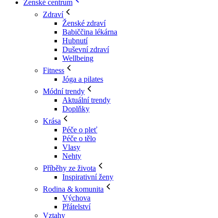
Ženské centrum
Zdraví
Ženské zdraví
Babiččina lékárna
Hubnutí
Duševní zdraví
Wellbeing
Fitness
Jóga a pilates
Módní trendy
Aktuální trendy
Doplňky
Krása
Péče o pleť
Péče o tělo
Vlasy
Nehty
Příběhy ze života
Inspirativní ženy
Rodina & komunita
Výchova
Přátelství
Vztahy