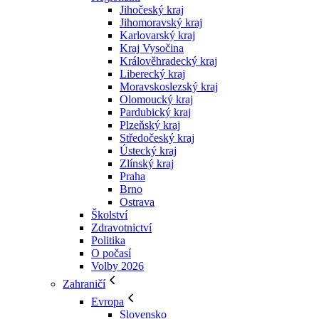
Jihočeský kraj
Jihomoravský kraj
Karlovarský kraj
Kraj Vysočina
Králověhradecký kraj
Liberecký kraj
Moravskoslezský kraj
Olomoucký kraj
Pardubický kraj
Plzeňský kraj
Středočeský kraj
Ústecký kraj
Zlínský kraj
Praha
Brno
Ostrava
Školství
Zdravotnictví
Politika
O počasí
Volby 2026
Zahraničí
Evropa
Slovensko