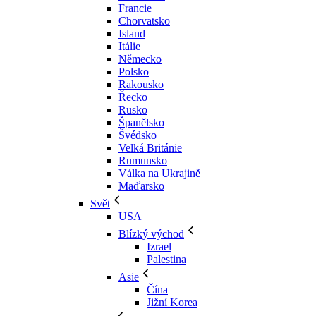
Francie
Chorvatsko
Island
Itálie
Německo
Polsko
Rakousko
Řecko
Rusko
Španělsko
Švédsko
Velká Británie
Rumunsko
Válka na Ukrajině
Maďarsko
Svět
USA
Blízký východ
Izrael
Palestina
Asie
Čína
Jižní Korea