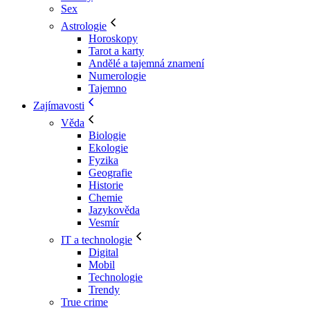
Sex
Astrologie
Horoskopy
Tarot a karty
Andělé a tajemná znamení
Numerologie
Tajemno
Zajímavosti
Věda
Biologie
Ekologie
Fyzika
Geografie
Historie
Chemie
Jazykověda
Vesmír
IT a technologie
Digital
Mobil
Technologie
Trendy
True crime