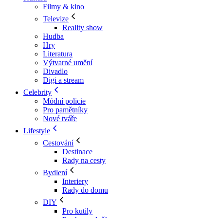
Filmy & kino
Televize
Reality show
Hudba
Hry
Literatura
Výtvarné umění
Divadlo
Digi a stream
Celebrity
Módní policie
Pro pamětníky
Nové tváře
Lifestyle
Cestování
Destinace
Rady na cesty
Bydlení
Interiery
Rady do domu
DIY
Pro kutily