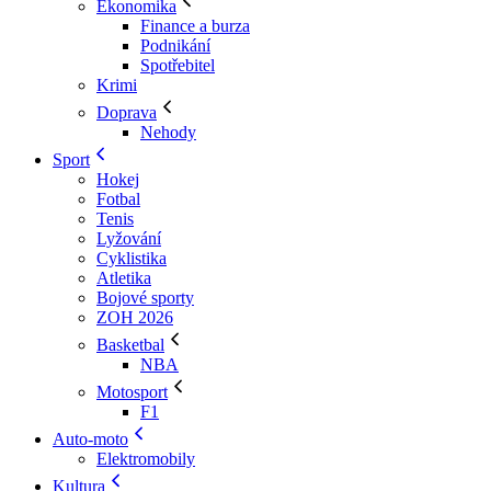
Ekonomika
Finance a burza
Podnikání
Spotřebitel
Krimi
Doprava
Nehody
Sport
Hokej
Fotbal
Tenis
Lyžování
Cyklistika
Atletika
Bojové sporty
ZOH 2026
Basketbal
NBA
Motosport
F1
Auto-moto
Elektromobily
Kultura