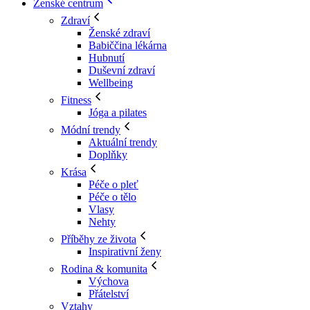
Ženské centrum
Zdraví
Ženské zdraví
Babiččina lékárna
Hubnutí
Duševní zdraví
Wellbeing
Fitness
Jóga a pilates
Módní trendy
Aktuální trendy
Doplňky
Krása
Péče o pleť
Péče o tělo
Vlasy
Nehty
Příběhy ze života
Inspirativní ženy
Rodina & komunita
Výchova
Přátelství
Vztahy