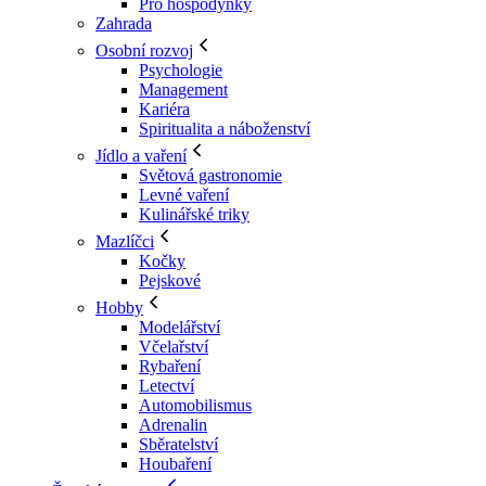
Pro hospodyňky
Zahrada
Osobní rozvoj
Psychologie
Management
Kariéra
Spiritualita a náboženství
Jídlo a vaření
Světová gastronomie
Levné vaření
Kulinářské triky
Mazlíčci
Kočky
Pejskové
Hobby
Modelářství
Včelařství
Rybaření
Letectví
Automobilismus
Adrenalin
Sběratelství
Houbaření