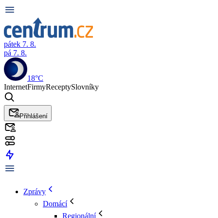
pátek 7. 8.
pá 7. 8.
18°C
Internet
Firmy
Recepty
Slovníky
Přihlášení
Zprávy
Domácí
Regionální