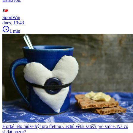
Ealaovou.
SportWin
dnes, 19:43
1 min
Horké léto může být pro třetinu Čechů větší zátěží pro srdce. Na co
si dát pozor?