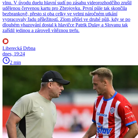
vlnu. V úvodu duelu hlavní sudí po zásahu videorozhodčího zrušil
udělenou červenou kartu pro Zbrojovku. První půle tak skončila
bezbrankově, přesto si oba celky ve velmi náročném utkání
vypracovaly řadu příležitostí. Zlom přišel ve druhé půli, kdy se po
dlouhém vhazování dostal k hlavičce Patrik Dulay a Slovanu tak
zařídil jedinou a zároveň vítěznou trefu.
Liberecká Drbna
dnes, 19:24
2 min