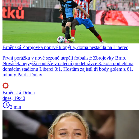
Brněnská Zbrojovka poprvé klopýtla, doma nestačila na Liberec
První porážku v nové sezoně utrpěli fotbalisté Zbrojovky Brno.
Nováček nejvyšší soutěže v páteční předehrávce 3. kola podlehl na
domácím stadionu Liberci 0:1. Hostům zajistil tři body gólem z 61.
minuty Patrik Dulay.
Brněnská Drbna
dnes, 19:40
2 min