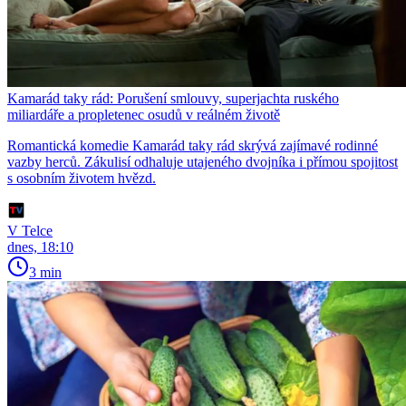
Kamarád taky rád: Porušení smlouvy, superjachta ruského
miliardáře a propletenec osudů v reálném životě
Romantická komedie Kamarád taky rád skrývá zajímavé rodinné
vazby herců. Zákulisí odhaluje utajeného dvojníka i přímou spojitost
s osobním životem hvězd.
V Telce
dnes, 18:10
3 min