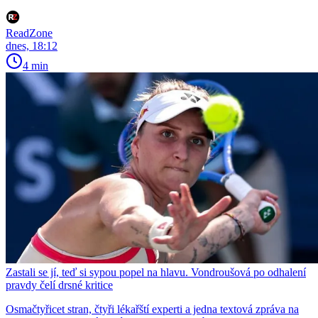
ReadZone
dnes, 18:12
4 min
Zastali se jí, teď si sypou popel na hlavu. Vondroušová po odhalení
pravdy čelí drsné kritice
Osmačtyřicet stran, čtyři lékařští experti a jedna textová zpráva na