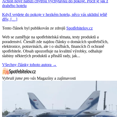
Action nově nabízí chytrou vychytávku do pokoje. Pocit je jak z
drahého hotelu
Když vejdete do pokoje v hezkém hotelu, něco vás uklidní ještě
dřív, […]
Tento článek byl publikován ze zdrojů
Spotřebitelov.cz
Web se zaměřuje na spotřebitelská témata, testy produktů a
poradenství. Čtenáři zde najdou články o domácích spotřebičích,
elektronice, potravinách, ale i o službách, financích či ochraně
spotřebitele. Obsah upozorňuje na kvalitní výrobky, odhaluje
slabiny některých produktů a přináší rady, jak...
Všechny články tohoto autora →
Vybrali jsme pro vás
Magazíny a zajímavosti