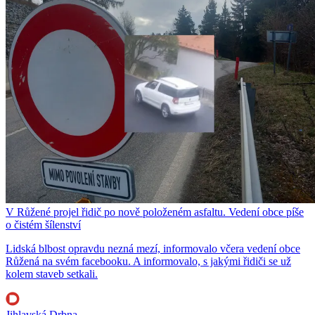
V Růžené projel řidič po nově položeném asfaltu. Vedení obce píše
o čistém šílenství
Lidská blbost opravdu nezná mezí, informovalo včera vedení obce
Růžená na svém facebooku. A informovalo, s jakými řidiči se už
kolem staveb setkali.
Jihlavská Drbna