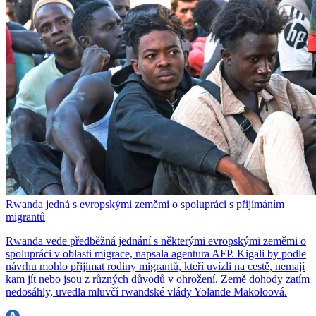
Rwanda jedná s evropskými zeměmi o spolupráci s přijímáním
migrantů
Rwanda vede předběžná jednání s některými evropskými zeměmi o
spolupráci v oblasti migrace, napsala agentura AFP. Kigali by podle
návrhu mohlo přijímat rodiny migrantů, kteří uvízli na cestě, nemají
kam jít nebo jsou z různých důvodů v ohrožení. Země dohody zatím
nedosáhly, uvedla mluvčí rwandské vlády Yolande Makoloová.