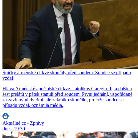
Špičky arménské církve skončily před soudem. Soudce se případu
vzdal
Hlava Arménské apoštolské církve, katolikos Garegin II., a dalších
šest prelátů v pátek stanuli před soudem. První jednání, uspořádané
za zavřenými dveřmi, ale zakrátko skončilo, protože soudce se
případu vzdal, oznámila média.
Aktuálně.cz - Zprávy
dnes, 19:30