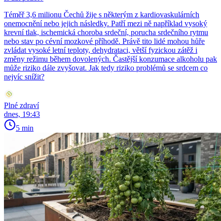
Téměř 3,6 milionu Čechů žije s některým z kardiovaskulárních
onemocnění nebo jejich následky. Patří mezi ně například vysoký
krevní tlak, ischemická choroba srdeční, porucha srdečního rytmu
nebo stav po cévní mozkové příhodě. Právě tito lidé mohou hůře
zvládat vysoké letní teploty, dehydrataci, větší fyzickou zátěž i
změny režimu během dovolených. Častější konzumace alkoholu pak
může riziko dále zvyšovat. Jak tedy riziko problémů se srdcem co
nejvíc snížit?
Plné zdraví
dnes, 19:43
5 min