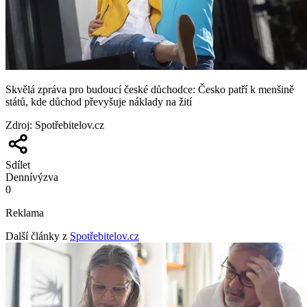
Skvělá zpráva pro budoucí české důchodce: Česko patří k menšině
států, kde důchod převyšuje náklady na žití
Zdroj
:
Spotřebitelov.cz
Sdílet
Denní
výzva
0
Reklama
Další články z
Spotřebitelov.cz