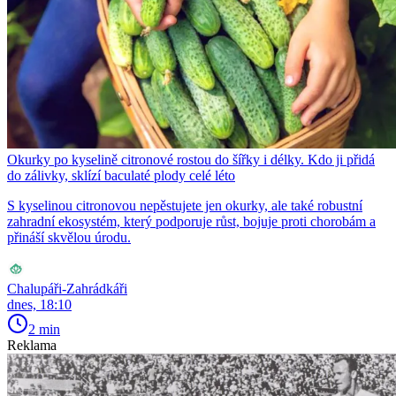
Okurky po kyselině citronové rostou do šířky i délky. Kdo ji přidá
do zálivky, sklízí baculaté plody celé léto
S kyselinou citronovou nepěstujete jen okurky, ale také robustní
zahradní ekosystém, který podporuje růst, bojuje proti chorobám a
přináší skvělou úrodu.
Chalupáři-Zahrádkáři
dnes, 18:10
2 min
Reklama