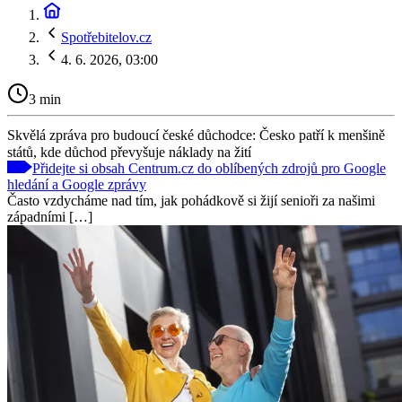
Spotřebitelov.cz
4. 6. 2026, 03:00
3 min
Skvělá zpráva pro budoucí české důchodce: Česko patří k menšině
států, kde důchod převyšuje náklady na žití
Přidejte si obsah Centrum.cz do oblíbených zdrojů pro Google
hledání a Google zprávy
Často vzdycháme nad tím, jak pohádkově si žijí senioři za našimi
západními […]