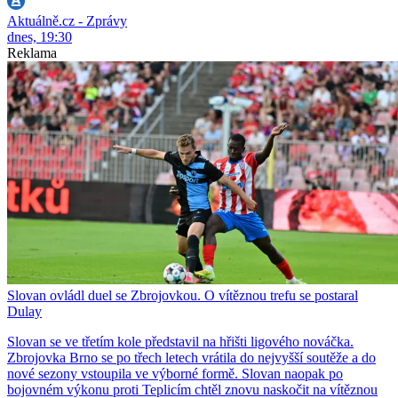
Aktuálně.cz - Zprávy
dnes, 19:30
Reklama
Slovan ovládl duel se Zbrojovkou. O vítěznou trefu se postaral
Dulay
Slovan se ve třetím kole představil na hřišti ligového nováčka.
Zbrojovka Brno se po třech letech vrátila do nejvyšší soutěže a do
nové sezony vstoupila ve výborné formě. Slovan naopak po
bojovném výkonu proti Teplicím chtěl znovu naskočit na vítěznou