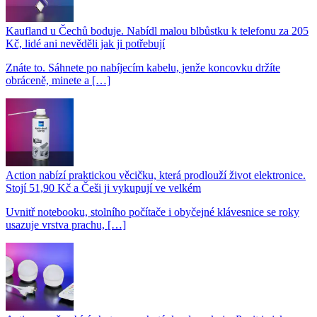
Kaufland u Čechů boduje. Nabídl malou blbůstku k telefonu za 205
Kč, lidé ani nevěděli jak ji potřebují
Znáte to. Sáhnete po nabíjecím kabelu, jenže koncovku držíte
obráceně, minete a […]
Action nabízí praktickou věcičku, která prodlouží život elektronice.
Stojí 51,90 Kč a Češi ji vykupují ve velkém
Uvnitř notebooku, stolního počítače i obyčejné klávesnice se roky
usazuje vrstva prachu, […]