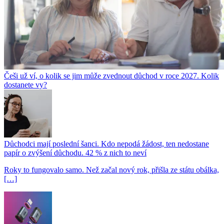
Češi už ví, o kolik se jim může zvednout důchod v roce 2027. Kolik
dostanete vy?
Důchodci mají poslední šanci. Kdo nepodá žádost, ten nedostane
papír o zvýšení důchodu. 42 % z nich to neví
Roky to fungovalo samo. Než začal nový rok, přišla ze státu obálka,
[…]