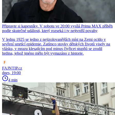
Připravte si kapesníky. V sobotu ve 20:00 vysílá Prima MAX příběh
podle skutečné události, který rozseká i ty nejtvrdší povahy
V lednu 1925 se jedno z nejizolovanějších míst na Zemi ocitlo v
sevření smrtící epidemie. Zatímco stovky dětských životů visely na
vlásku, v mrazu klesajícím pod minus čtyřicet stupňů se zrodil
hrdina, jehož jméno mělo být vymazáno z historie.
FAJNTIP.cz
dnes, 19:00
4 min