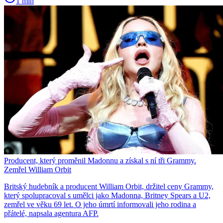
1 min
Producent, který proměnil Madonnu a získal s ní tři Grammy.
Zemřel William Orbit
Britský hudebník a producent William Orbit, držitel ceny Grammy,
který spolupracoval s umělci jako Madonna, Britney Spears a U2,
zemřel ve věku 69 let. O jeho úmrtí informovali jeho rodina a
přátelé, napsala agentura AFP.