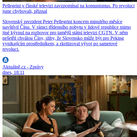
Pellegrini v čínské televizi zavzpomínal na komunismus. Po revoluci
jsme chybovali, přiznal
Slovenský prezident Peter Pellegrini koncem minulého měsíce
navštívil Čínu. V rámci třídenního pobytu v lidové republice mimo
jiné kývnul na rozhovor pro tamější státní televizi CGTN. V něm
nešetřil chválou Číny, sliby, že Slovensko může být pro Peking
vynikajícím prostředníkem, a zkritizoval vývoj po sametové
revoluci.
Aktuálně.cz - Zprávy
dnes, 18:11