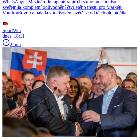
WhatsAppu. Mezinárodní agentura pro bezúhonnost tenisu
zveřejnila kompletní odůvodnění čtyřletého trestu pro Markétu
Vondroušovou a nálada v tenisovém světě se od té chvíle otočila.
SportWin
dnes, 18:11
2 min