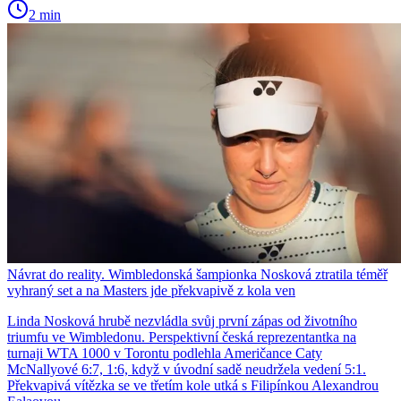
2 min
Návrat do reality. Wimbledonská šampionka Nosková ztratila téměř
vyhraný set a na Masters jde překvapivě z kola ven
Linda Nosková hrubě nezvládla svůj první zápas od životního
triumfu ve Wimbledonu. Perspektivní česká reprezentantka na
turnaji WTA 1000 v Torontu podlehla Američance Caty
McNallyové 6:7, 1:6, když v úvodní sadě neudržela vedení 5:1.
Překvapivá vítězka se ve třetím kole utká s Filipínkou Alexandrou