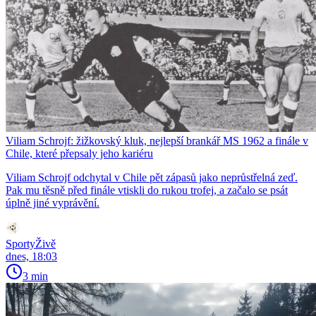
Viliam Schrojf: žižkovský kluk, nejlepší brankář MS 1962 a finále v
Chile, které přepsaly jeho kariéru
Viliam Schrojf odchytal v Chile pět zápasů jako neprůstřelná zeď.
Pak mu těsně před finále vtiskli do rukou trofej, a začalo se psát
úplně jiné vyprávění.
SportyŽivě
dnes, 18:03
3 min