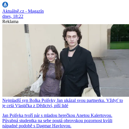
Aktuálně.cz - Magazín
dnes, 18:22
Reklama
Nejmladší syn Bolka Polívky Jan ukázal svou partnerku. Vždyť to
je celá Vlastička z Dědictví, píší lidé
Jan Polívka tvoří pár s mladou herečkou Anetou Kalertovou.
Půvabná studentka na sebe poutá obrovskou pozornost kvůli
nápadné podobě s Dagmar Havlovou.