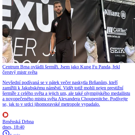
Centrum Brna ovládli šermíři. Jsem jako Kung Fu Panda, řekl
čerstvý mistr světa
Nevšední podívaná se v pátek večer naskytla Brňanům, kteří
zamířili k Jakubskému náměstí. Vidět totiž mohli nejen prestižní
šermíře z celého světa a jejich um, ale také olympijského medailistu
a novopečeného mistra světa Alexandera Choupenitche. Podívejte
se, jak to v srdci jihomoravské metropole vypadalo.
Brněnská Drbna
dnes, 18:40