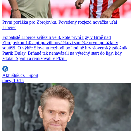
První porážka pro Zbrojovku. Povedený rozjezd nováčka uťal
Liberec
Fotbalisté Liberce zvítězili ve 3. kole první ligy v Brně nad
Zbrojovkou 1:0 a připravili nováčkovi soutěže první porážku v
soutěži. O výhře Slovanu rozhodl po hodině hry slovenský záložník
Patrik Dulay. Brňané tak nenavázali na výtečný start do ligy, kdy
zdolali Spartu a remizovali v Plzni.
Aktuálně.cz - Sport
dnes, 19:15