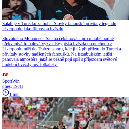
Salah je v Turecku za boha. Stovky fanoušků přivítaly legendu
Liverpoolu jako filmovou hvězdu
Slovutného Mohameda Salaha čeká nová a pro mnohé hodně
překvapivá fotbalová výzva. Egyptská hvězda po odchodu z
Liverpoolu míří do Trabzonsporu, kde ji už při příletu do Turecka
přivítaly stovky nadšených fanoušků. Na istanbulském letišti
panovala atmosféra, jaká se běžně pojí spíš s příjezdem světové
hudební hvězdy než fotbalisty.
SportWin
dnes, 19:41
1 min