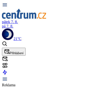
pátek 7. 8.
pá 7. 8.
21°C
Přihlášení
Reklama