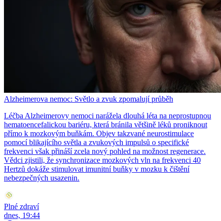
Alzheimerova nemoc: Světlo a zvuk zpomalují průběh
Léčba Alzheimerovy nemoci narážela dlouhá léta na neprostupnou
hematoencefalickou bariéru, která bránila většině léků proniknout
přímo k mozkovým buňkám. Objev takzvané neurostimulace
pomocí blikajícího světla a zvukových impulsů o specifické
frekvenci však přináší zcela nový pohled na možnost regenerace.
Vědci zjistili, že synchronizace mozkových vln na frekvenci 40
Hertzů dokáže stimulovat imunitní buňky v mozku k čištění
nebezpečných usazenin.
Plné zdraví
dnes, 19:44