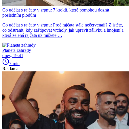
Co udělat s rajčaty v srpnu: 7 kroků, které pomohou dozrát
posledním plodům
Co udělat s rajčaty v srpnu: Proč rajčata stále nečervenají? Zjistěte,
co odstranit, kdy zaštipovat vrcholy, jak upravit zálivku a hnojení a
která zelená rajčata už můžete …
Planeta zahrady
dnes, 19:41
7 min
Reklama