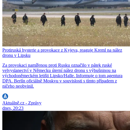
Protiruská hysterie a provokace z Kyjeva, reaguje Kreml na nález
dronu v Lipsku
Za provokaci namířenou proti Rusku označilo v pátek ruské
velvyslanectví v Německu úterní nález dronu s výbušninou na
východoněmeckém letišti Lipsko/Halle. Informuje o tom agentura
DPA. Berlín oficiálně Moskvu v souvislosti s tímto případem z
ničeho neobvinil.
Aktuálně.cz - Zprávy
dnes, 20:23