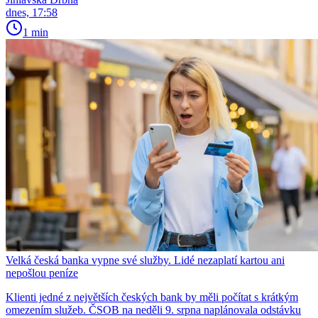
dnes, 17:58
1 min
Velká česká banka vypne své služby. Lidé nezaplatí kartou ani
nepošlou peníze
Klienti jedné z největších českých bank by měli počítat s krátkým
omezením služeb. ČSOB na neděli 9. srpna naplánovala odstávku