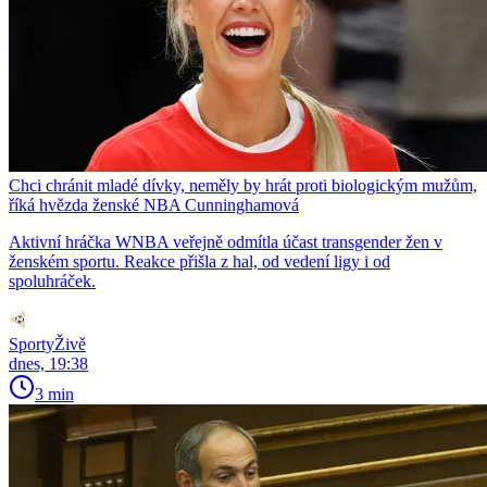
Chci chránit mladé dívky, neměly by hrát proti biologickým mužům,
říká hvězda ženské NBA Cunninghamová
Aktivní hráčka WNBA veřejně odmítla účast transgender žen v
ženském sportu. Reakce přišla z hal, od vedení ligy i od
spoluhráček.
SportyŽivě
dnes, 19:38
3 min