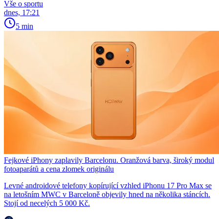
Vše o sportu
dnes, 17:21
5 min
Fejkové iPhony zaplavily Barcelonu. Oranžová barva, široký modul
fotoaparátů a cena zlomek originálu
Levné androidové telefony kopírující vzhled iPhonu 17 Pro Max se
na letošním MWC v Barceloně objevily hned na několika stáncích.
Stojí od necelých 5 000 Kč.