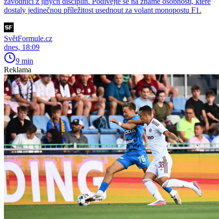
závodníci z jiných disciplín. Podívejte se na známé osobnosti, které
dostaly jedinečnou příležitost usednout za volant monopostu F1.
SvětFormule.cz
dnes, 18:09
9 min
Reklama