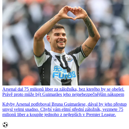
Arsenal dal 75 milionů liber za záložníka, bez kterého by se obešel.
Právě proto může být Guimarães jeho nejnebezpečnějším nákupem
Kdyby Arsenal potřeboval Bruna Guimarãese, dával by jeho přestup
smysl velmi snadno. Chybí vám elitní střední záložník, vezmete 75
milionů liber a koupíte jednoho z nejlepších v Premier League.