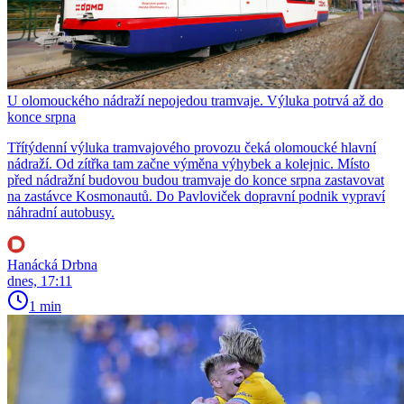
U olomouckého nádraží nepojedou tramvaje. Výluka potrvá až do
konce srpna
Třítýdenní výluka tramvajového provozu čeká olomoucké hlavní
nádraží. Od zítřka tam začne výměna výhybek a kolejnic. Místo
před nádražní budovou budou tramvaje do konce srpna zastavovat
na zastávce Kosmonautů. Do Pavloviček dopravní podnik vypraví
náhradní autobusy.
Hanácká Drbna
dnes, 17:11
1 min