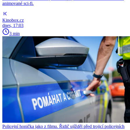
animované sci-fi.
Kinobox.cz
dnes, 17:03
3 min
Policejní honička jako z filmu. Řidič ujížděl před trojicí policejních