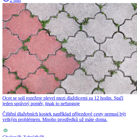
2 min
Ocet se solí rozežere plevel mezi dlaždicemi za 12 hodin. Stačí
jeden správný poměr, jinak to nefunguje
Čištění dlažebních kostek například příjezdové cesty nemusí být
velkým problémem. Mnoho prostředků už máte doma.