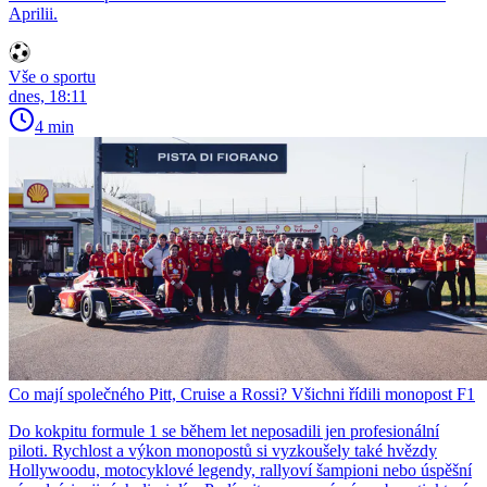
Aprilii.
Vše o sportu
dnes, 18:11
4 min
Co mají společného Pitt, Cruise a Rossi? Všichni řídili monopost F1
Do kokpitu formule 1 se během let neposadili jen profesionální
piloti. Rychlost a výkon monopostů si vyzkoušely také hvězdy
Hollywoodu, motocyklové legendy, rallyoví šampioni nebo úspěšní