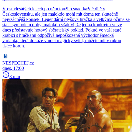
V osmdesátých letech po něm toužilo snad každé dítě v
Československu, ale jen málokdo mohl mít doma ten skutečně
nejvzácnější kousek. Legendární plyšová hračka s velkýma očima se
stala symbolem doby, málokdo však ví, že jedna konkrétní verze
dnes představuje hotový sběratelský poklad. Pokud ve vaší staré
krabici s hračkami odpočívá nepoškozená východoněmecká
varianta, která dokáže v noci magicky svítit, můžete mít v rukou
tisíce korun.
NESPECHEJ.cz
dnes, 17:00
3 min