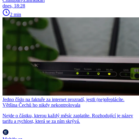
Chalupáři-Zahrádkáři
dnes, 18:28
2 min
Jedno číslo na faktuře za internet prozradí, jestli (ne)přeplácíte.
Většina Čechů ho nikdy nekontrolovala
Nejde o částku, kterou každý měsíc zaplatíte. Rozhodující je název
tarifu a rychlost, která se za ním skrývá.