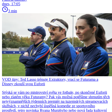
dnes, 17:05
3 min
VOD tipy: Ted Lasso trénuje Extraktory, vrací se Futurama a
Disney zkouší svou Euforii
Stýská se vám po mistrovství světa ve fotbale, po skončené Euforii
nebo zlatém věku Futuramy? Pak vás možná potěšíme shrnutím těch
nejvýznamnějších týdenních premiér na tuzemských streamovacích
službách, v nichž nechybí úspěšná komedie ze sportovního
prostředí, retro novinka Ryana Murphyho nebo nová řada kultovní