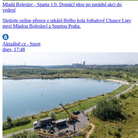
Mladá Boleslav - Sparta 1:0. Domácí jdou po parádní akci do
vedení
Sledujte online přenos z utkání třetího kola fotbalové Chance Ligy
mezi Mladou Boleslaví a Spartou Praha.
Aktuálně.cz - Sport
dnes, 17:48