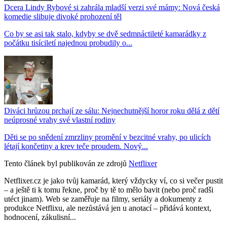
Dcera Lindy Rybové si zahrála mladší verzi své mámy: Nová česká
komedie slibuje divoké prohození těl
Co by se asi tak stalo, kdyby se dvě sedmnáctileté kamarádky z
počátku tisíciletí najednou probudily o...
Diváci hrůzou prchají ze sálu: Nejnechutnější horor roku dělá z dětí
neúprosné vrahy své vlastní rodiny
Děti se po snědení zmrzliny promění v bezcitné vrahy, po ulicích
létají končetiny a krev teče proudem. Nový...
Tento článek byl publikován ze zdrojů
Netflixer
Netflixer.cz je jako tvůj kamarád, který vždycky ví, co si večer pustit
– a ještě ti k tomu řekne, proč by tě to mělo bavit (nebo proč radši
utéct jinam). Web se zaměřuje na filmy, seriály a dokumenty z
produkce Netflixu, ale nezůstává jen u anotací – přidává kontext,
hodnocení, zákulisní...