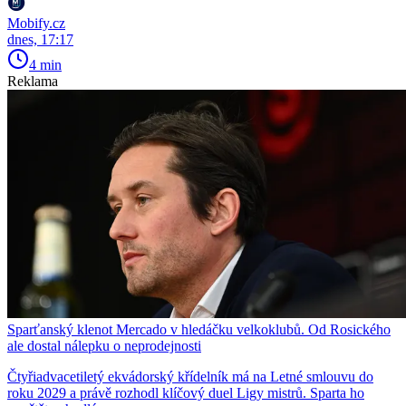
Mobify.cz
dnes, 17:17
4 min
Reklama
Sparťanský klenot Mercado v hledáčku velkoklubů. Od Rosického
ale dostal nálepku o neprodejnosti
Čtyřiadvacetiletý ekvádorský křídelník má na Letné smlouvu do
roku 2029 a právě rozhodl klíčový duel Ligy mistrů. Sparta ho