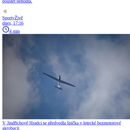
pouštět nehodlá.
SportyŽivě
dnes, 17:16
4 min
V Jindřichově Hradci se předvedla špička v letecké bezmotorové
akrobacii