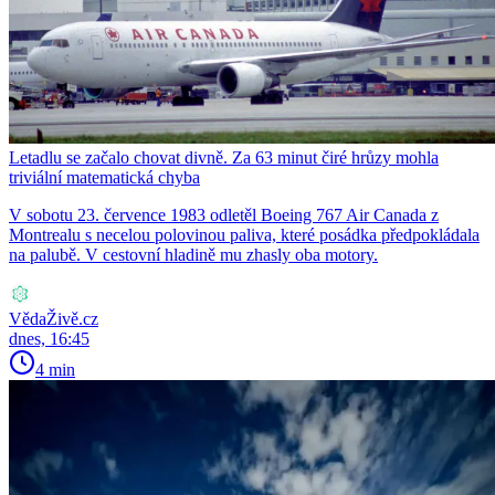
Letadlu se začalo chovat divně. Za 63 minut čiré hrůzy mohla
triviální matematická chyba
V sobotu 23. července 1983 odletěl Boeing 767 Air Canada z
Montrealu s necelou polovinou paliva, které posádka předpokládala
na palubě. V cestovní hladině mu zhasly oba motory.
VědaŽivě.cz
dnes, 16:45
4 min