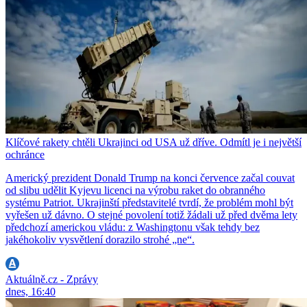
Klíčové rakety chtěli Ukrajinci od USA už dříve. Odmítl je i největší
ochránce
Americký prezident Donald Trump na konci července začal couvat
od slibu udělit Kyjevu licenci na výrobu raket do obranného
systému Patriot. Ukrajinští představitelé tvrdí, že problém mohl být
vyřešen už dávno. O stejné povolení totiž žádali už před dvěma lety
předchozí americkou vládu: z Washingtonu však tehdy bez
jakéhokoliv vysvětlení dorazilo strohé „ne“.
Aktuálně.cz - Zprávy
dnes, 16:40