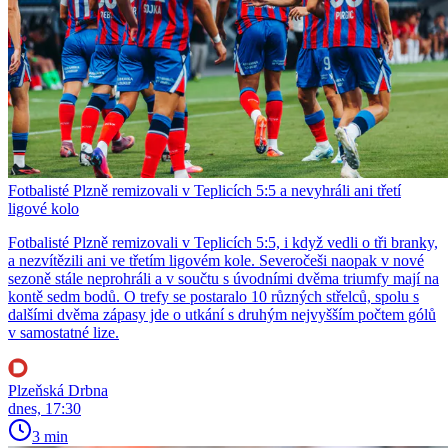
Fotbalisté Plzně remizovali v Teplicích 5:5 a nevyhráli ani třetí
ligové kolo
Fotbalisté Plzně remizovali v Teplicích 5:5, i když vedli o tři branky,
a nezvítězili ani ve třetím ligovém kole. Severočeši naopak v nové
sezoně stále neprohráli a v součtu s úvodními dvěma triumfy mají na
kontě sedm bodů. O trefy se postaralo 10 různých střelců, spolu s
dalšími dvěma zápasy jde o utkání s druhým nejvyšším počtem gólů
v samostatné lize.
Plzeňská Drbna
dnes, 17:30
3 min