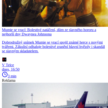
Mumie se vrací: Bolestivé natáčení, dům ze slavného hororu a
nejhorší dny Dwaynea Johnsona
Dobrodružný snímek Mumie se vrací spojil známé herce s novými
tvářemi. Zákulisí odhaluje bolestivé zranění hlavní hvězdy i skandál
se slavným skladatelem.
V Telce
dnes, 16:50
3 min
Reklama