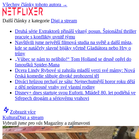
Všechny články tohoto autora →
Další články z kategorie
Digi a stream
Druhá série Extraktorů přináší vítaný posun. Špionážní thriller
pracuje s konflikty uvnitř týmu
Navštívili jsme největší filmová studia na světě a další místa,
kde se natáčely slavné bijáky včetně Gladiátora nebo Hry o
trůny
„Vůbec se nám to nelíbilo!“ Tom Holland se drsně opřel do
fanoušků Spider-Mana
Dcera Lindy Rybové si zahrála mladší verzi své mámy: Nová
česká komedie slibuje divoké prohození těl
Diváci hrůzou prchají ze sálu: Nejnechutnější horor roku dělá
z dětí neúprosné vrahy své vlastní rodiny
Disney+ dnes startuje svou Euforii. Mládež 80. let podléhá ve
Střepech drogám a sériovému vrahovi
Zobrazit více
Kultura
Digi a stream
Vybrali jsme pro vás
Magazíny a zajímavosti