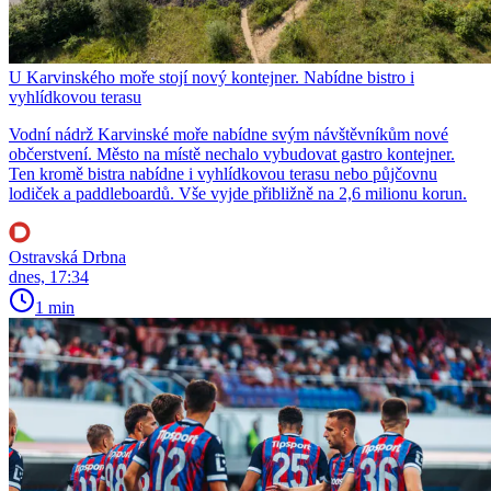
U Karvinského moře stojí nový kontejner. Nabídne bistro i
vyhlídkovou terasu
Vodní nádrž Karvinské moře nabídne svým návštěvníkům nové
občerstvení. Město na místě nechalo vybudovat gastro kontejner.
Ten kromě bistra nabídne i vyhlídkovou terasu nebo půjčovnu
lodiček a paddleboardů. Vše vyjde přibližně na 2,6 milionu korun.
Ostravská Drbna
dnes, 17:34
1 min