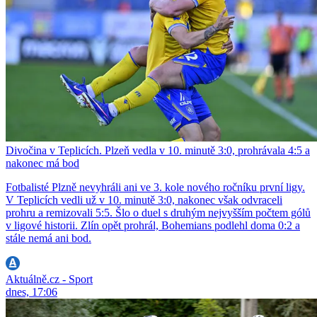
Divočina v Teplicích. Plzeň vedla v 10. minutě 3:0, prohrávala 4:5 a
nakonec má bod
Fotbalisté Plzně nevyhráli ani ve 3. kole nového ročníku první ligy.
V Teplicích vedli už v 10. minutě 3:0, nakonec však odvraceli
prohru a remizovali 5:5. Šlo o duel s druhým nejvyšším počtem gólů
v ligové historii. Zlín opět prohrál, Bohemians podlehl doma 0:2 a
stále nemá ani bod.
Aktuálně.cz - Sport
dnes, 17:06