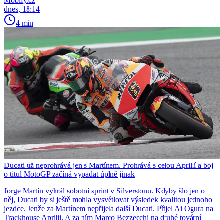
Mobify.cz
dnes, 18:14
4 min
Ducati už neprohrává jen s Martínem. Prohrává s celou Aprilií a boj
o titul MotoGP začíná vypadat úplně jinak
Jorge Martín vyhrál sobotní sprint v Silverstonu. Kdyby šlo jen o
něj, Ducati by si ještě mohla vysvětlovat výsledek kvalitou jednoho
jezdce. Jenže za Martínem nepřijela další Ducati. Přijel Ai Ogura na
Trackhouse Aprilii. A za ním Marco Bezzecchi na druhé tovární