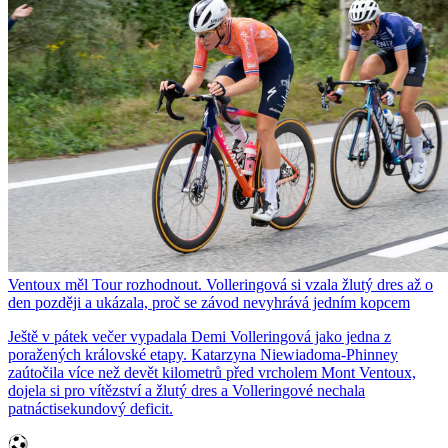
Ventoux měl Tour rozhodnout. Volleringová si vzala žlutý dres až o
den později a ukázala, proč se závod nevyhrává jedním kopcem
Ještě v pátek večer vypadala Demi Volleringová jako jedna z
poražených královské etapy. Katarzyna Niewiadoma-Phinney
zaútočila více než devět kilometrů před vrcholem Mont Ventoux,
dojela si pro vítězství a žlutý dres a Volleringové nechala
patnáctisekundový deficit.