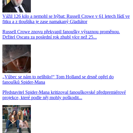
Vážil 126 kilo a nemohl se hýbat: Russell Crowe v 61 letech řádí ve
fitku a z tlouštíka je zase namakaný Gladiátor
Russell Crowe znovu překvapil fanoušky výraznou proměnou.
Držitel Oscara za poslední rok zhubl více než 25...
„Vůbec se nám to nelíbilo!“ Tom Holland se drsně opřel do
fanoušků Spider-Mana
Představitel Spider-Mana kritizoval fanouškovské předpremiérové
projekce, které podle něj mohly poškodit...