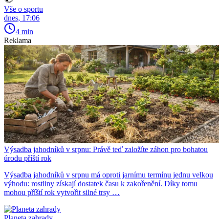
Vše o sportu
dnes, 17:06
4 min
Reklama
Výsadba jahodníků v srpnu: Právě teď založíte záhon pro bohatou
úrodu příští rok
Výsadba jahodníků v srpnu má oproti jarnímu termínu jednu velkou
výhodu: rostliny získají dostatek času k zakořenění. Díky tomu
mohou příští rok vytvořit silné trsy …
Planeta zahrady