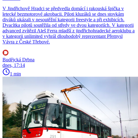
V Jindřichově Hradci se předvedla domácí i rakouská špička v
letecké bezmotorové akrobacii. Piloti kluzáků se dnes stovkám
diváků ukázali v nesoutěžní kategorii freestyle a při exhibicích.
Dvacítka pilotů soutěžila od středy ve dvou kategoriích. V kategorii
advanced zvítězil Aleš Ferra mladší z jindřichohradecké aeroklubu a
v kategorii unlimited vyhrál dlouhodobý reprezentant Přemysl
Vávra z České Třebové.
Budějcká Drbna
dnes, 17:14
1 min