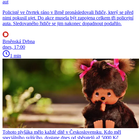
aut
Policisté ve čtvrtek ráno v Brně pronásledovali řidiče, který se před
nimi pokusil ujet. Do akce musela být zapojena celkem tři policejní
auta. Sledovaného řidiče se jim nakonec dopadnout podařilo.
Brněnská Drbna
dnes, 17:00
1 min
Tohoto plyšáka mělo každé dítě v Československu. Kdo měl
speciálního svítícího, dostane dnes od sběratelů až 5000 Kč