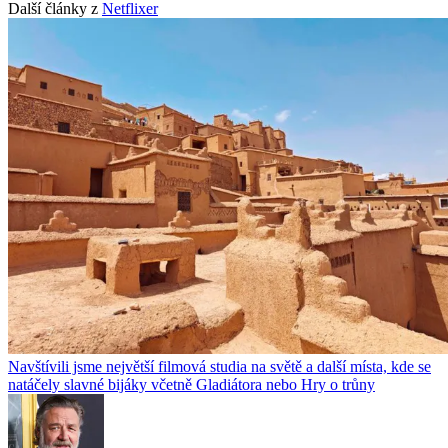
Další články z
Netflixer
Navštívili jsme největší filmová studia na světě a další místa, kde se
natáčely slavné bijáky včetně Gladiátora nebo Hry o trůny