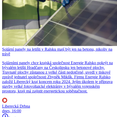
Solární panely na letišti v Ralsku mají být jen na betonu, nikoliv na
trávě
Solárními panely chce krajská společnost Energie Ralsko pokrýt na
bývalém letišti Hradčany na Českolipsku jen betonové plochy.
Travnaté plochy zůstanou z velké části nedotčené, uvedl v tiskové
zprávě jednatel společnosti Zbyněk Miklík. Firmu Energie Ralsko
založil Liberecký kraj koncem roku 2024. Jejím úkolem je příprava
stavby velké fotovoltaické elektrárny v bývalém vojenském
prostoru, kraji má zajistit energetickou soběstačnost.
Liberecká Drbna
dnes, 16:00