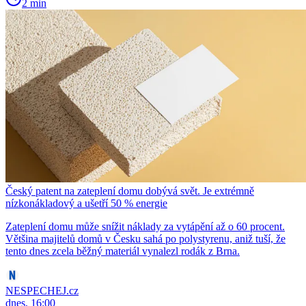
2 min
Český patent na zateplení domu dobývá svět. Je extrémně
nízkonákladový a ušetří 50 % energie
Zateplení domu může snížit náklady za vytápění až o 60 procent.
Většina majitelů domů v Česku sahá po polystyrenu, aniž tuší, že
tento dnes zcela běžný materiál vynalezl rodák z Brna.
NESPECHEJ.cz
dnes, 16:00