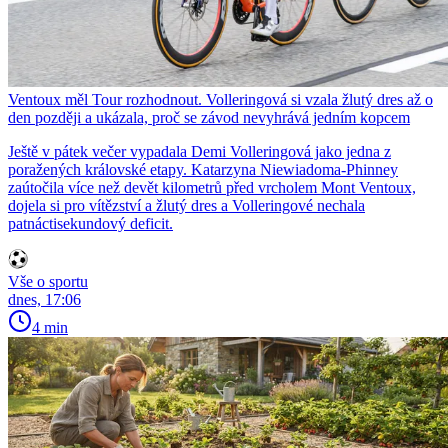
Ventoux měl Tour rozhodnout. Volleringová si vzala žlutý dres až o
den později a ukázala, proč se závod nevyhrává jedním kopcem
Ještě v pátek večer vypadala Demi Volleringová jako jedna z
poražených královské etapy. Katarzyna Niewiadoma-Phinney
zaútočila více než devět kilometrů před vrcholem Mont Ventoux,
dojela si pro vítězství a žlutý dres a Volleringové nechala
patnáctisekundový deficit.
Vše o sportu
dnes, 17:06
4 min