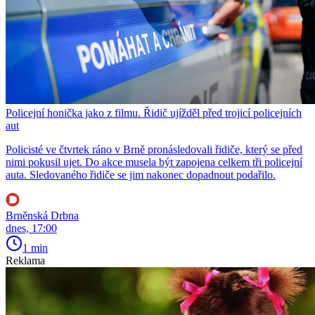
Policejní honička jako z filmu. Řidič ujížděl před trojicí policejních
aut
Policisté ve čtvrtek ráno v Brně pronásledovali řidiče, který se před
nimi pokusil ujet. Do akce musela být zapojena celkem tři policejní
auta. Sledovaného řidiče se jim nakonec dopadnout podařilo.
Brněnská Drbna
dnes, 17:00
1 min
Reklama