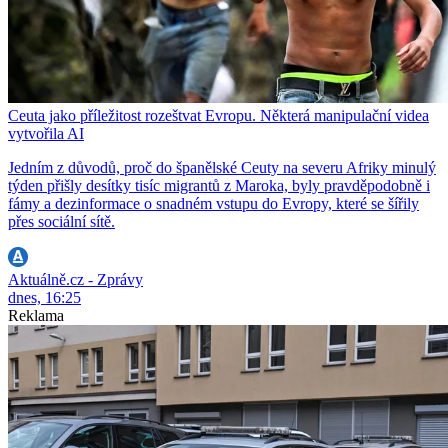
Ceuta jako příležitost rozeštvat Evropu. Některá manipulační videa
vytvořila AI
Jedním z důvodů, proč do španělské Ceuty na severu Afriky minulý
týden přišly desítky tisíc migrantů z Maroka, byly pravděpodobně i
fámy a dezinformace o snadném vstupu do Evropy, které se šířily
přes sociální sítě.
Aktuálně.cz - Zprávy
dnes, 16:25
Reklama