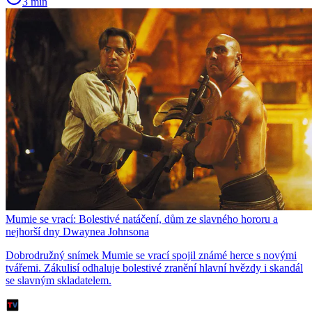
3 min
Mumie se vrací: Bolestivé natáčení, dům ze slavného hororu a
nejhorší dny Dwaynea Johnsona
Dobrodružný snímek Mumie se vrací spojil známé herce s novými
tvářemi. Zákulisí odhaluje bolestivé zranění hlavní hvězdy i skandál
se slavným skladatelem.