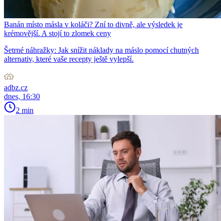
Banán místo másla v koláči? Zní to divně, ale výsledek je
krémovější. A stojí to zlomek ceny
Šetrné náhražky: Jak snížit náklady na máslo pomocí chutných
alternativ, které vaše recepty ještě vylepší.
adbz.cz
dnes, 16:30
2 min