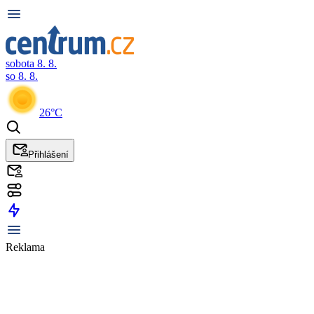
sobota 8. 8.
so 8. 8.
26°C
Přihlášení
Reklama