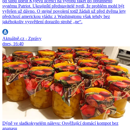
od slibu udělit Kyjevu licenci na výrobu raket do obranného
systému Patriot. Ukrajinští představitelé tvrdí, že problém mohl být
vyřešen už dávno. O stejné povolení totiž žádali už před dvěma lety
předchozí americkou vládu: z Washingtonu však tehdy bez
jakéhokoliv vysvětlení dorazilo strohé „ne“.
Aktuálně.cz - Zprávy
dnes, 16:40
Dýně ve sladkokyselém nálevu: Osvěžující domácí kompot bez
ananasu