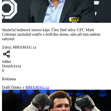
Skuteční hrdinové nenosí kápi: Člen Síně slávy UFC Mark
Coleman zachránil rodiče z hořícího domu, sám při tom málem
zahynul
Zdroj
:
MMAMAG.cz
Sdílet
Denní
výzva
0
Reklama
Další články z
MMAMAG.cz