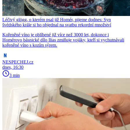
Léčivý glögg, o kterém psal již Homér, pijeme dodnes: Syn
švédského krále si ho objednal na svatbu rekordní množství
Kořeněné víno je oblíbené již více než 3000 let, dokonce i
Homérovo básnické dílo Ilias zmiňuje vojáky, kteří si vychutnávali
kořeněné víno s kozím sýrem.
NESPECHEJ.cz
dnes, 16:30
3 min