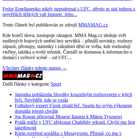
Fedor Emelianenko nikdy nepodepsal s UFC, přesto se stal jednou z
největších těžkých vah historie. Jeho...
Tento článek byl publikován ze zdrojů
MMAMAG.cz
Kde končí slova, nastupuje oktagon. MMA Mag.cz sleduje svět
smíšených bojových umění bez servítků – přináší novinky, rozbory
zápasů, přestupy, statistiky i zákulisní dění ze světa, kde rozhodují
vteřiny, taktika a tvrdý trénink. Čtenáři se dostanou k informacím o
domácí i světové scéně – od UFC...
Všechny články tohoto autora →
Další články z kategorie
Sport
Japonka pobláznila Slováky kouzelným rozhovorem v jejich
řeči. Nevěděli, kde se vzala
Fotbalový expert Vízek ztratil řeč. Sparta ho svým výkonem
donutila jenom chválit
Joe Rogan přirovnal Mosese Itaumu k Mikeu Tysonovi
Polák může v UFC překonat Chabibův rekord. Chybí mu šest
takedownů
Klein rozebral porážku s Musayevem. Přiznal, co mu v