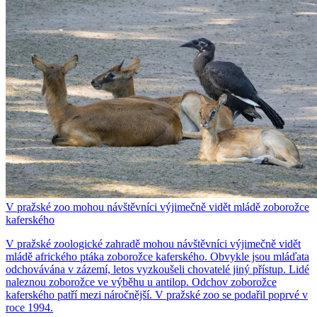
V pražské zoo mohou návštěvníci výjimečně vidět mládě zoborožce
kaferského
V pražské zoologické zahradě mohou návštěvníci výjimečně vidět
mládě afrického ptáka zoborožce kaferského. Obvykle jsou mláďata
odchovávána v zázemí, letos vyzkoušeli chovatelé jiný přístup. Lidé
naleznou zoborožce ve výběhu u antilop. Odchov zoborožce
kaferského patří mezi náročnější. V pražské zoo se podařil poprvé v
roce 1994.