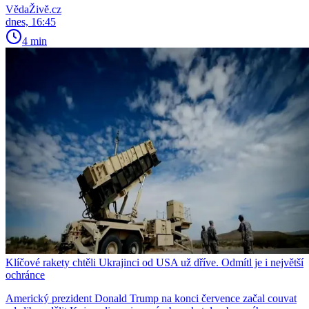
VědaŽivě.cz
dnes, 16:45
4 min
Klíčové rakety chtěli Ukrajinci od USA už dříve. Odmítl je i největší
ochránce
Americký prezident Donald Trump na konci července začal couvat