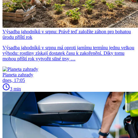
Výsadba jahodníků v srpnu: Právě teď založíte záhon pro bohatou
úrodu příští rok
Výsadba jahodníků v srpnu má oproti jarnímu termínu jednu velkou
výhodu: rostliny získají dostatek času k zakořenění. Díky tomu
mohou příští rok vytvořit silné trsy …
Planeta zahrady
dnes, 17:05
3 min