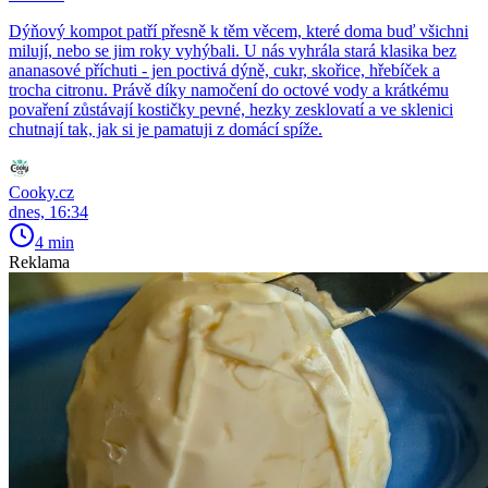
Dýňový kompot patří přesně k těm věcem, které doma buď všichni
milují, nebo se jim roky vyhýbali. U nás vyhrála stará klasika bez
ananasové příchuti - jen poctivá dýně, cukr, skořice, hřebíček a
trocha citronu. Právě díky namočení do octové vody a krátkému
povaření zůstávají kostičky pevné, hezky zesklovatí a ve sklenici
chutnají tak, jak si je pamatuji z domácí spíže.
Cooky.cz
dnes, 16:34
4 min
Reklama