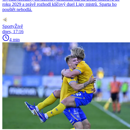
roku 2029 a právě rozhodl klíčový duel Ligy mistrů. Sparta ho
pouštět nehodlá.
SportyŽivě
dnes, 17:16
4 min