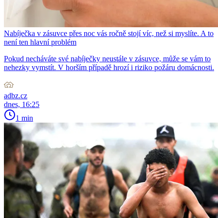
Nabíječka v zásuvce přes noc vás ročně stojí víc, než si myslíte. A to
není ten hlavní problém
Pokud necháváte své nabíječky neustále v zásuvce, může se vám to
nehezky vymstít. V horším případě hrozí i riziko požáru domácnosti.
adbz.cz
dnes, 16:25
1 min