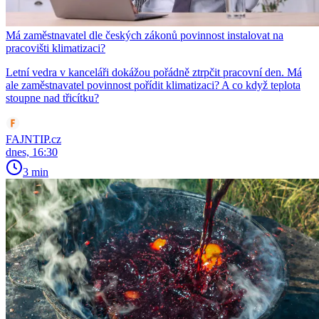
Má zaměstnavatel dle českých zákonů povinnost instalovat na
pracovišti klimatizaci?
Letní vedra v kanceláři dokážou pořádně ztrpčit pracovní den. Má
ale zaměstnavatel povinnost pořídit klimatizaci? A co když teplota
stoupne nad třicítku?
FAJNTIP.cz
dnes, 16:30
3 min