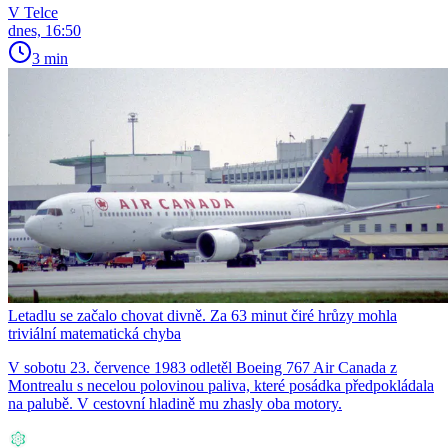
V Telce
dnes, 16:50
3 min
Letadlu se začalo chovat divně. Za 63 minut čiré hrůzy mohla
triviální matematická chyba
V sobotu 23. července 1983 odletěl Boeing 767 Air Canada z
Montrealu s necelou polovinou paliva, které posádka předpokládala
na palubě. V cestovní hladině mu zhasly oba motory.