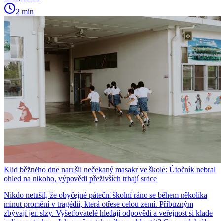
2 min
Klid běžného dne narušil nečekaný masakr ve škole: Útočník nebral
ohled na nikoho, výpovědi přeživších trhají srdce
Nikdo netušil, že obyčejné páteční školní ráno se během několika
minut promění v tragédii, která otřese celou zemí. Příbuzným
zbývají jen slzy. Vyšetřovatelé hledají odpovědi a veřejnost si klade