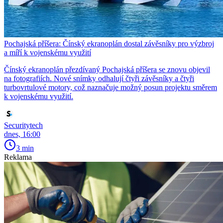
Pochajská příšera: Čínský ekranoplán dostal závěsníky pro výzbroj
a míří k vojenskému využití
Čínský ekranoplán přezdívaný Pochajská příšera se znovu objevil
na fotografiích. Nové snímky odhalují čtyři závěsníky a čtyři
turbovrtulové motory, což naznačuje možný posun projektu směrem
k vojenskému využití.
Securitytech
dnes, 16:00
3 min
Reklama