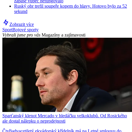
zápase vůbec nefungovalo
Ruský obr trefil soupeře kopem do hlavy. Hotovo bylo za 52
sekund
Zobrazit více
Sport
Bojové sporty
Vybrali jsme pro vás
Magazíny a zajímavosti
Sparťanský klenot Mercado v hledáčku velkoklubů. Od Rosického
ale dostal nálepku o neprodejnosti
Čtyřiadvacetiletý ekvádorský křídelník má na Letné smlouvu do