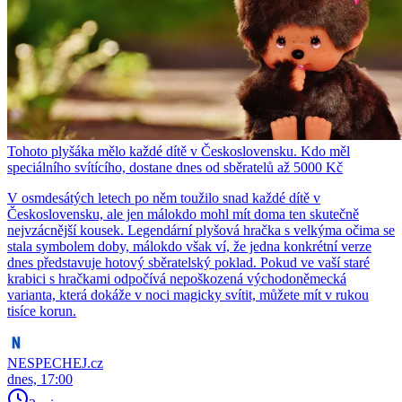
Tohoto plyšáka mělo každé dítě v Československu. Kdo měl
speciálního svítícího, dostane dnes od sběratelů až 5000 Kč
V osmdesátých letech po něm toužilo snad každé dítě v
Československu, ale jen málokdo mohl mít doma ten skutečně
nejvzácnější kousek. Legendární plyšová hračka s velkýma očima se
stala symbolem doby, málokdo však ví, že jedna konkrétní verze
dnes představuje hotový sběratelský poklad. Pokud ve vaší staré
krabici s hračkami odpočívá nepoškozená východoněmecká
varianta, která dokáže v noci magicky svítit, můžete mít v rukou
tisíce korun.
NESPECHEJ.cz
dnes, 17:00