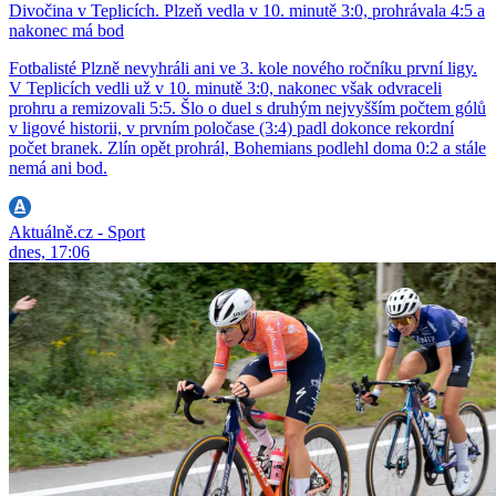
Divočina v Teplicích. Plzeň vedla v 10. minutě 3:0, prohrávala 4:5 a
nakonec má bod
Fotbalisté Plzně nevyhráli ani ve 3. kole nového ročníku první ligy.
V Teplicích vedli už v 10. minutě 3:0, nakonec však odvraceli
prohru a remizovali 5:5. Šlo o duel s druhým nejvyšším počtem gólů
v ligové historii, v prvním poločase (3:4) padl dokonce rekordní
počet branek. Zlín opět prohrál, Bohemians podlehl doma 0:2 a stále
nemá ani bod.
Aktuálně.cz - Sport
dnes, 17:06