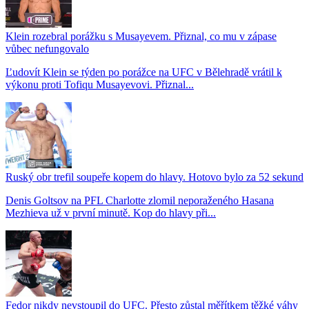
Klein rozebral porážku s Musayevem. Přiznal, co mu v zápase
vůbec nefungovalo
Ľudovít Klein se týden po porážce na UFC v Bělehradě vrátil k
výkonu proti Tofiqu Musayevovi. Přiznal...
Ruský obr trefil soupeře kopem do hlavy. Hotovo bylo za 52 sekund
Denis Goltsov na PFL Charlotte zlomil neporaženého Hasana
Mezhieva už v první minutě. Kop do hlavy při...
Fedor nikdy nevstoupil do UFC. Přesto zůstal měřítkem těžké váhy