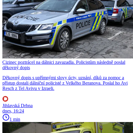
Cizinec poztrácel na dálnici zavazadla. Policistům následně poslal
děkovný dopis
Děkovný dopis s upřímnými slovy úcty, uznání, díků za pomoc a
přístup dostali dálniční policisté z Velkého Beranova. Poslal ho Avi
Resch z Tel Avivu v Izraeli.
Jihlavská Drbna
dnes, 16:24
1 min