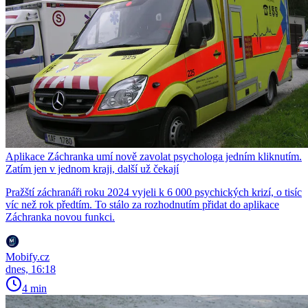
Aplikace Záchranka umí nově zavolat psychologa jedním kliknutím.
Zatím jen v jednom kraji, další už čekají
Pražští záchranáři roku 2024 vyjeli k 6 000 psychických krizí, o tisíc
víc než rok předtím. To stálo za rozhodnutím přidat do aplikace
Záchranka novou funkci.
Mobify.cz
dnes, 16:18
4 min