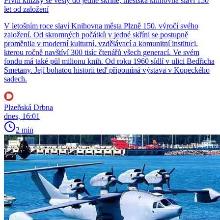
První knížky se vešly do jedné skříně, městská knihovna slaví 150
let od založení
V letošním roce slaví Knihovna města Plzně 150. výročí svého
založení. Od skromných počátků v jedné skříni se postupně
proměnila v moderní kulturní, vzdělávací a komunitní instituci,
kterou ročně navštíví 300 tisíc čtenářů všech generací. Ve svém
fondu má také půl milionu knih. Od roku 1960 sídlí v ulici Bedřicha
Smetany. Její bohatou historii teď připomíná výstava v Kopeckého
sadech.
Plzeňská Drbna
dnes, 16:01
2 min