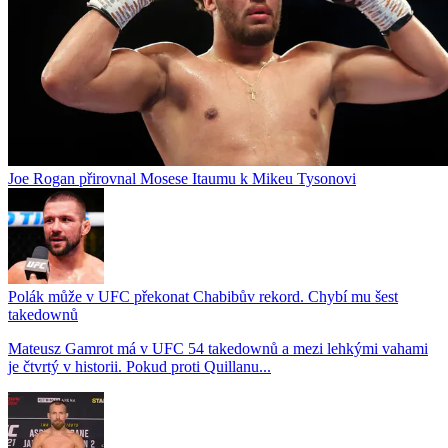
Joe Rogan přirovnal Mosese Itaumu k Mikeu Tysonovi
Polák může v UFC překonat Chabibův rekord. Chybí mu šest
takedownů
Mateusz Gamrot má v UFC 54 takedownů a mezi lehkými vahami
je čtvrtý v historii. Pokud proti Quillanu...