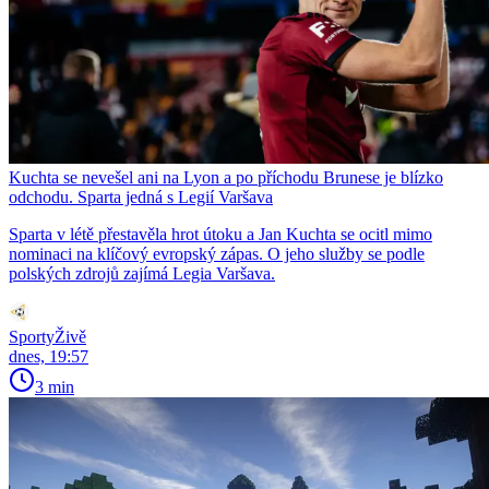
Kuchta se nevešel ani na Lyon a po příchodu Brunese je blízko
odchodu. Sparta jedná s Legií Varšava
Sparta v létě přestavěla hrot útoku a Jan Kuchta se ocitl mimo
nominaci na klíčový evropský zápas. O jeho služby se podle
polských zdrojů zajímá Legia Varšava.
SportyŽivě
dnes, 19:57
3 min