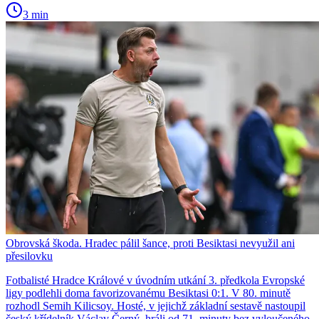
3 min
Obrovská škoda. Hradec pálil šance, proti Besiktasi nevyužil ani
přesilovku
Fotbalisté Hradce Králové v úvodním utkání 3. předkola Evropské
ligy podlehli doma favorizovanému Besiktasi 0:1. V 80. minutě
rozhodl Semih Kilicsoy. Hosté, v jejichž základní sestavě nastoupil
český křídelník Václav Černý, hráli od 71. minuty bez vyloučeného