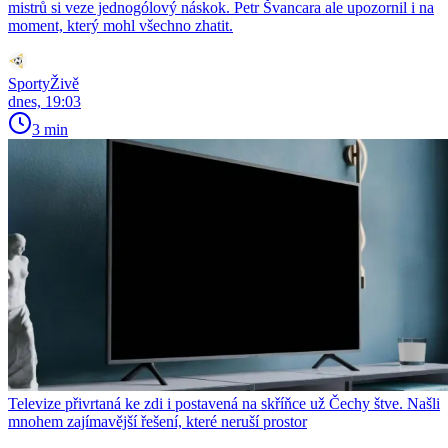
mistrů si veze jednogólový náskok. Petr Švancara ale upozornil i na
moment, který mohl všechno zhatit.
SportyŽivě
dnes, 19:03
3 min
Televize přivrtaná ke zdi i postavená na skříňce už Čechy štve. Našli
mnohem zajímavější řešení, které neruší prostor