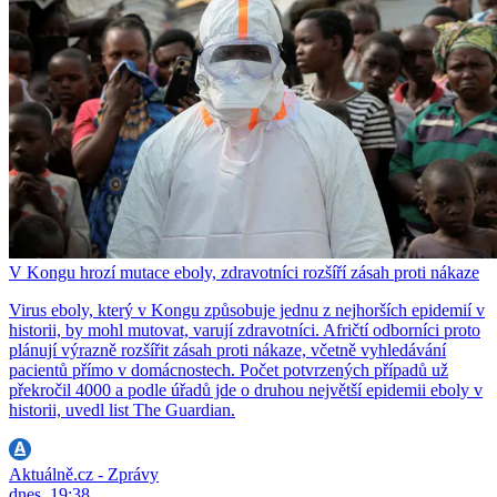
V Kongu hrozí mutace eboly, zdravotníci rozšíří zásah proti nákaze
Virus eboly, který v Kongu způsobuje jednu z nejhorších epidemií v
historii, by mohl mutovat, varují zdravotníci. Afričtí odborníci proto
plánují výrazně rozšířit zásah proti nákaze, včetně vyhledávání
pacientů přímo v domácnostech. Počet potvrzených případů už
překročil 4000 a podle úřadů jde o druhou největší epidemii eboly v
historii, uvedl list The Guardian.
Aktuálně.cz - Zprávy
dnes, 19:38