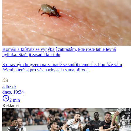
Komáři a klíšťata se vyhýbají zahradám, kde roste tahle levná
bylinka. Stačí ji zasadit ke stolu
S otravným hmyzem na zahradě se smířit nemusíte. Pomůže vám
řešení, které si pro vás nachystala sama příroda.
adbz.cz
dnes, 19:34
2 min
Reklama