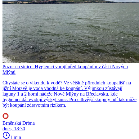
Pozor na sinice. Hygienici varují před koupáním v části Nových
Mlýnů
Chystáte se o víkendu k vodě? Ve většině přírodních koupališť na
jižní Moravě je voda vhodná ke koupání. Výjimkou zůstávají
laguny 1 a 2 horní nádrže Nové Mlýny na Břeclavsku, kde
hygienici dál evidují výskyt sinic. Pro citlivější skupiny lidí tak může
být koupání zdravotním rizikem.
Brněnská Drbna
dnes, 18:30
1 min