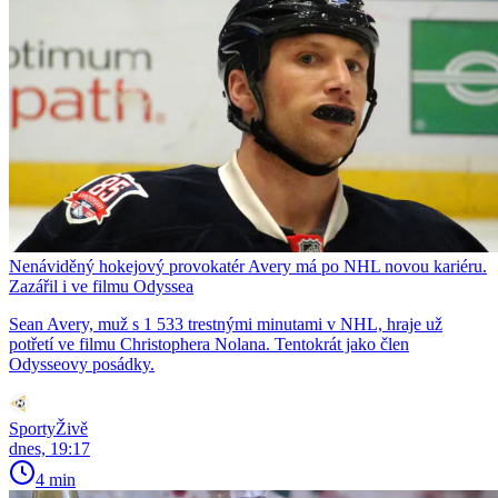
Nenáviděný hokejový provokatér Avery má po NHL novou kariéru.
Zazářil i ve filmu Odyssea
Sean Avery, muž s 1 533 trestnými minutami v NHL, hraje už
potřetí ve filmu Christophera Nolana. Tentokrát jako člen
Odysseovy posádky.
SportyŽivě
dnes, 19:17
4 min