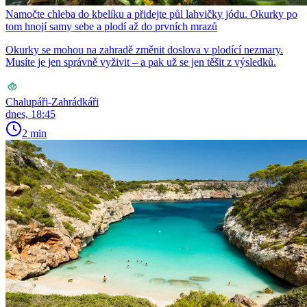
Namočte chleba do kbelíku a přidejte půl lahvičky jódu. Okurky po
tom hnojí samy sebe a plodí až do prvních mrazů
Okurky se mohou na zahradě změnit doslova v plodící nezmary.
Musíte je jen správně vyživit – a pak už se jen těšit z výsledků.
Chalupáři-Zahrádkáři
dnes, 18:45
2 min