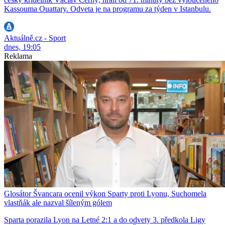
Kassouma Ouattary. Odveta je na programu za týden v Istanbulu.
Aktuálně.cz - Sport
dnes, 19:05
Reklama
Glosátor Švancara ocenil výkon Sparty proti Lyonu, Suchomela
vlastňák ale nazval šíleným gólem
Sparta porazila Lyon na Letné 2:1 a do odvety 3. předkola Ligy