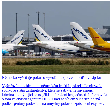
Německo vyšetřuje pokus o vyvolání exploze na letišti v Lipsku
Vyšetřování incidentu na německém letišti Lipsko/Halle převzalo
spolkové státní zastupitelství, které se zabývá nejzávažnější
kriminalitou týkající se například ohrožení bezpečnosti. Informovala
o tom ve čtvrtek agentura DPA. Úřad se sídlem v Karlsruhe má
podle agentury podezření na úmyslný pokus o způsobení exploze.