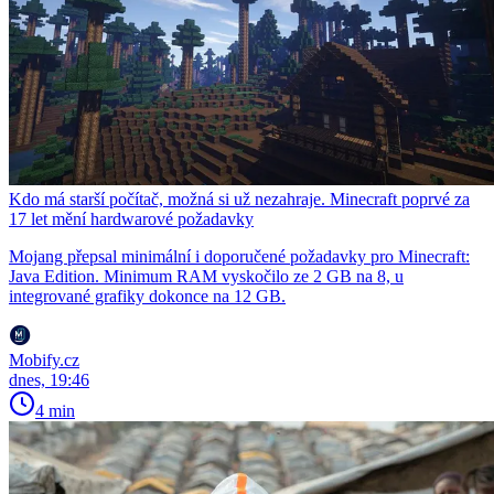
Kdo má starší počítač, možná si už nezahraje. Minecraft poprvé za
17 let mění hardwarové požadavky
Mojang přepsal minimální i doporučené požadavky pro Minecraft:
Java Edition. Minimum RAM vyskočilo ze 2 GB na 8, u
integrované grafiky dokonce na 12 GB.
Mobify.cz
dnes, 19:46
4 min