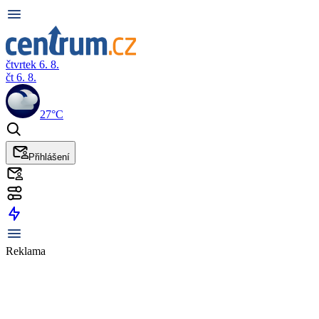
čtvrtek 6. 8.
čt 6. 8.
27°C
Přihlášení
Reklama