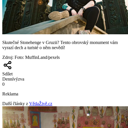
Skutečné Stonehenge v Gruzii? Tento obrovský monument vám
vyrazí dech a turisté o něm nevědí!
Zdroj
:
Foto: MuffinLand/pexels
Sdílet
Denní
výzva
0
Reklama
Další články z
VědaŽivě.cz