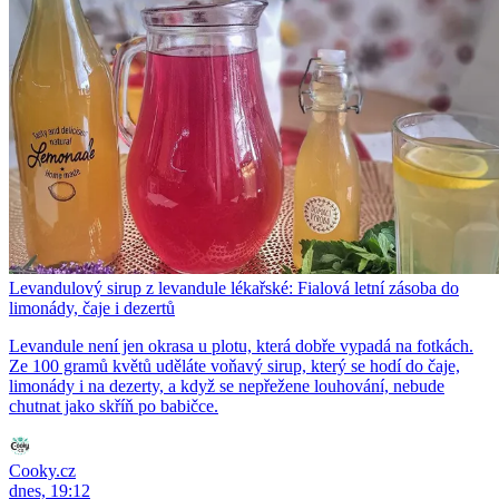
Levandulový sirup z levandule lékařské: Fialová letní zásoba do
limonády, čaje i dezertů
Levandule není jen okrasa u plotu, která dobře vypadá na fotkách.
Ze 100 gramů květů uděláte voňavý sirup, který se hodí do čaje,
limonády i na dezerty, a když se nepřežene louhování, nebude
chutnat jako skříň po babičce.
Cooky.cz
dnes, 19:12