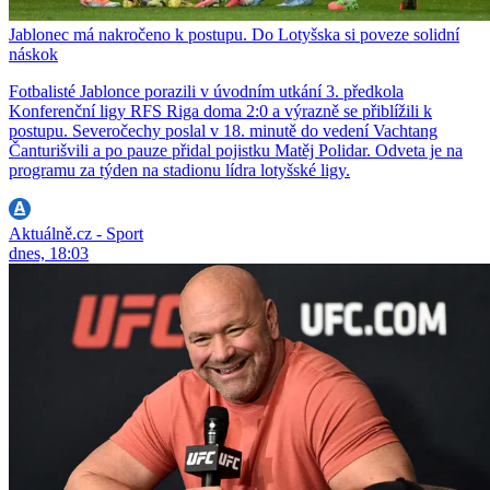
Jablonec má nakročeno k postupu. Do Lotyšska si poveze solidní
náskok
Fotbalisté Jablonce porazili v úvodním utkání 3. předkola
Konferenční ligy RFS Riga doma 2:0 a výrazně se přiblížili k
postupu. Severočechy poslal v 18. minutě do vedení Vachtang
Čanturišvili a po pauze přidal pojistku Matěj Polidar. Odveta je na
programu za týden na stadionu lídra lotyšské ligy.
Aktuálně.cz - Sport
dnes, 18:03