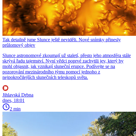
Tak detailně jsme Slunce ještě neviděli. Nové snímky přinesly
průlomový objev
Slunce astronomové zkoumají už staletí, přesto jeho atmosféra stále
skrývá řadu tajemství. Nyní vědci poprvé zachytili jev, který by
mohl objasnit, jak vznikají sluneční erupce. Podívejte se na
pozorování mezinárodního týmu pomocí jednoho z
nejpokročilejších slunečních teleskopů světa.
Jihlavská Drbna
dnes, 18:01
2 min