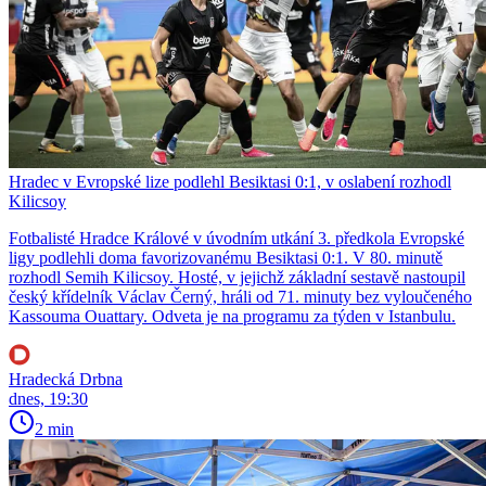
Hradec v Evropské lize podlehl Besiktasi 0:1, v oslabení rozhodl
Kilicsoy
Fotbalisté Hradce Králové v úvodním utkání 3. předkola Evropské
ligy podlehli doma favorizovanému Besiktasi 0:1. V 80. minutě
rozhodl Semih Kilicsoy. Hosté, v jejichž základní sestavě nastoupil
český křídelník Václav Černý, hráli od 71. minuty bez vyloučeného
Kassouma Ouattary. Odveta je na programu za týden v Istanbulu.
Hradecká Drbna
dnes, 19:30
2 min