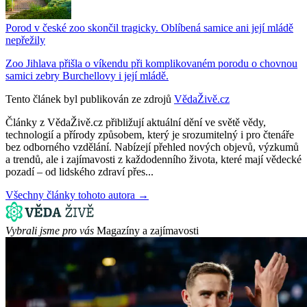
Porod v české zoo skončil tragicky. Oblíbená samice ani její mládě
nepřežily
Zoo Jihlava přišla o víkendu při komplikovaném porodu o chovnou
samici zebry Burchellovy i její mládě.
Tento článek byl publikován ze zdrojů
VědaŽivě.cz
Články z VědaŽivě.cz přibližují aktuální dění ve světě vědy,
technologií a přírody způsobem, který je srozumitelný i pro čtenáře
bez odborného vzdělání. Nabízejí přehled nových objevů, výzkumů
a trendů, ale i zajímavosti z každodenního života, které mají vědecké
pozadí – od lidského zdraví přes...
Všechny články tohoto autora →
Vybrali jsme pro vás
Magazíny a zajímavosti