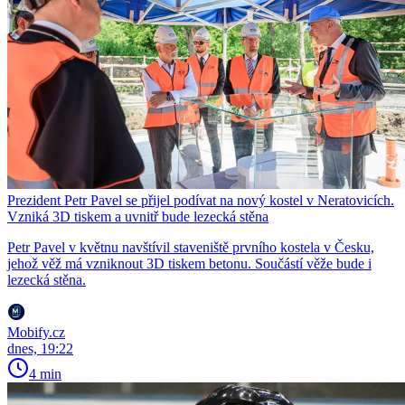
Prezident Petr Pavel se přijel podívat na nový kostel v Neratovicích.
Vzniká 3D tiskem a uvnitř bude lezecká stěna
Petr Pavel v květnu navštívil staveniště prvního kostela v Česku,
jehož věž má vzniknout 3D tiskem betonu. Součástí věže bude i
lezecká stěna.
Mobify.cz
dnes, 19:22
4 min