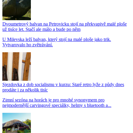
Dvoumetrový balvan na Petrovicku stojí na překvapivě malé ploše
už tisíce let. Stačí ale málo a bude po něm
U Milevska leží balvan, který stojí na malé ploše jako trik.
Vytvarovalo ho zvětrávání.
Sjezdovka z dob socialismu v kurzu: Staré retro lyže z půdy dnes
prodáte i za několik tisíc
Zimní sezóna na horách je pro mnohé synonymem pro
nejmodernější carvingové speciálky, helmy s bluetooth a...