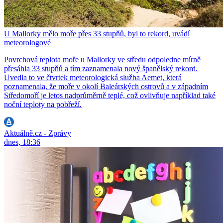
U Mallorky mělo moře přes 33 stupňů, byl to rekord, uvádí
meteorologové
Povrchová teplota moře u Mallorky ve středu odpoledne mírně
přesáhla 33 stupňů a tím zaznamenala nový španělský rekord.
Uvedla to ve čtvrtek meteorologická služba Aemet, která
poznamenala, že moře v okolí Baleárských ostrovů a v západním
Středomoří je letos nadprůměrně teplé, což ovlivňuje například také
noční teploty na pobřeží.
Aktuálně.cz - Zprávy
dnes, 18:36