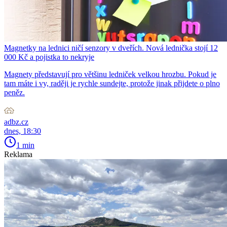
Magnetky na lednici ničí senzory v dveřích. Nová lednička stojí 12
000 Kč a pojistka to nekryje
Magnety představují pro většinu ledniček velkou hrozbu. Pokud je
tam máte i vy, raději je rychle sundejte, protože jinak přijdete o plno
peněz.
adbz.cz
dnes, 18:30
1 min
Reklama