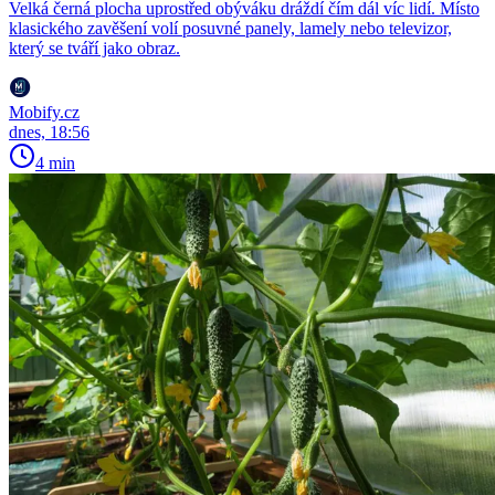
Velká černá plocha uprostřed obýváku dráždí čím dál víc lidí. Místo
klasického zavěšení volí posuvné panely, lamely nebo televizor,
který se tváří jako obraz.
Mobify.cz
dnes, 18:56
4 min