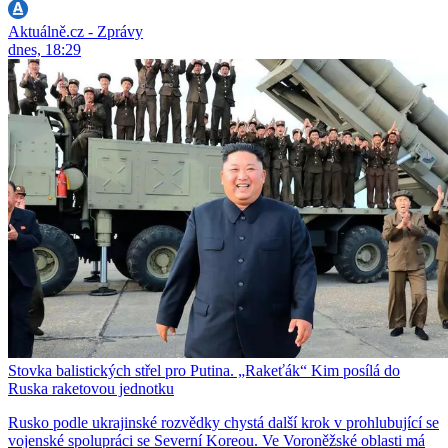
Aktuálně.cz - Zprávy
dnes, 18:29
Stovka balistických střel pro Putina. „Rakeťák“ Kim posílá do
Ruska raketovou jednotku
Rusko podle ukrajinské rozvědky chystá další krok v prohlubující se
vojenské spolupráci se Severní Koreou. Ve Voroněžské oblasti má