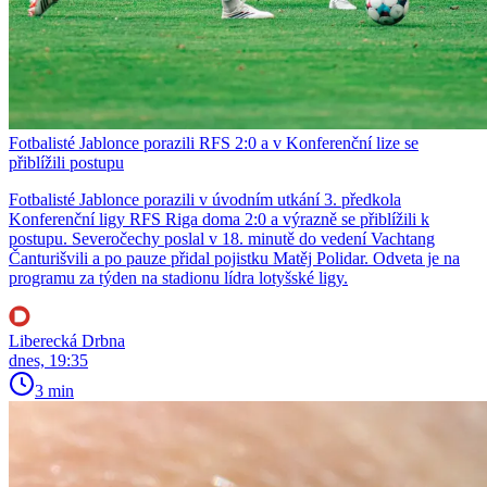
Fotbalisté Jablonce porazili RFS 2:0 a v Konferenční lize se
přiblížili postupu
Fotbalisté Jablonce porazili v úvodním utkání 3. předkola
Konferenční ligy RFS Riga doma 2:0 a výrazně se přiblížili k
postupu. Severočechy poslal v 18. minutě do vedení Vachtang
Čanturišvili a po pauze přidal pojistku Matěj Polidar. Odveta je na
programu za týden na stadionu lídra lotyšské ligy.
Liberecká Drbna
dnes, 19:35
3 min