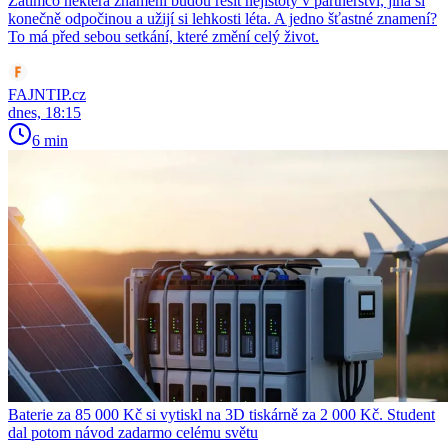
Zatímco některá znamení budou řešit nejistoty v partnerství, jiná si
konečně odpočinou a užijí si lehkosti léta. A jedno šťastné znamení?
To má před sebou setkání, které změní celý život.
FAJNTIP.cz
dnes, 18:15
6 min
Baterie za 85 000 Kč si vytiskl na 3D tiskárně za 2 000 Kč. Student
dal potom návod zadarmo celému světu