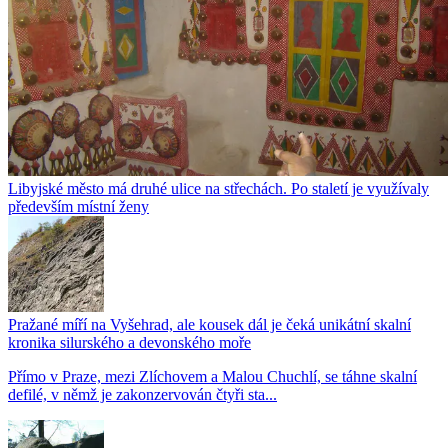
Libyjské město má druhé ulice na střechách. Po staletí je využívaly
především místní ženy
Pražané míří na Vyšehrad, ale kousek dál je čeká unikátní skalní
kronika silurského a devonského moře
Přímo v Praze, mezi Zlíchovem a Malou Chuchlí, se táhne skalní
defilé, v němž je zakonzervován čtyři sta...