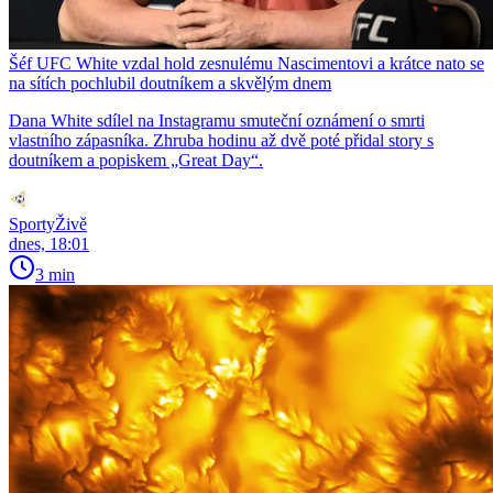
Šéf UFC White vzdal hold zesnulému Nascimentovi a krátce nato se
na sítích pochlubil doutníkem a skvělým dnem
Dana White sdílel na Instagramu smuteční oznámení o smrti
vlastního zápasníka. Zhruba hodinu až dvě poté přidal story s
doutníkem a popiskem „Great Day“.
SportyŽivě
dnes, 18:01
3 min