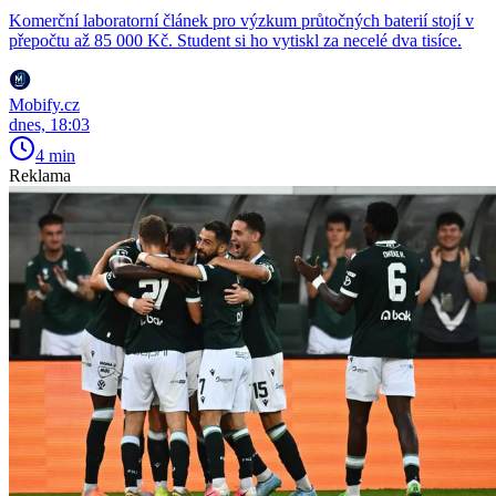
Komerční laboratorní článek pro výzkum průtočných baterií stojí v
přepočtu až 85 000 Kč. Student si ho vytiskl za necelé dva tisíce.
Mobify.cz
dnes, 18:03
4 min
Reklama