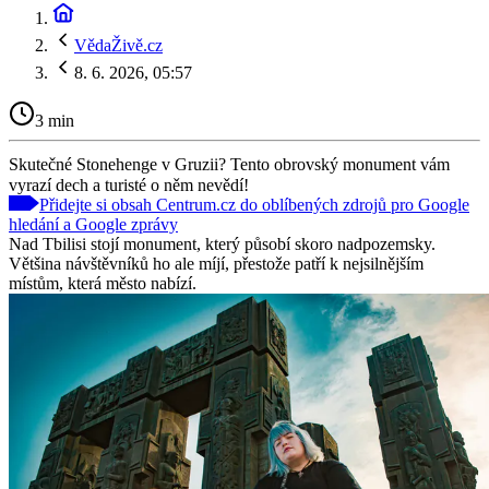
VědaŽivě.cz
8. 6. 2026, 05:57
3 min
Skutečné Stonehenge v Gruzii? Tento obrovský monument vám
vyrazí dech a turisté o něm nevědí!
Přidejte si obsah Centrum.cz do oblíbených zdrojů pro Google
hledání a Google zprávy
Nad Tbilisi stojí monument, který působí skoro nadpozemsky.
Většina návštěvníků ho ale míjí, přestože patří k nejsilnějším
místům, která město nabízí.