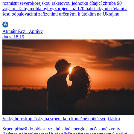
rozmístit severokorejskou raketovou jednotku čítající zhruba 90
vojáků. Ta by mohla být vyzbrojena až 120 balistickými střelami a
šesti odpalovacími zařízeními určenými k útokům na Ukrajinu.
Aktuálně.cz - Zprávy
dnes, 18:19
Velký horoskop lásky na srpen: kdo konečně potká svoji lásku
Srpen přináší do oblasti vztahů silné energie a nečekané zvraty.