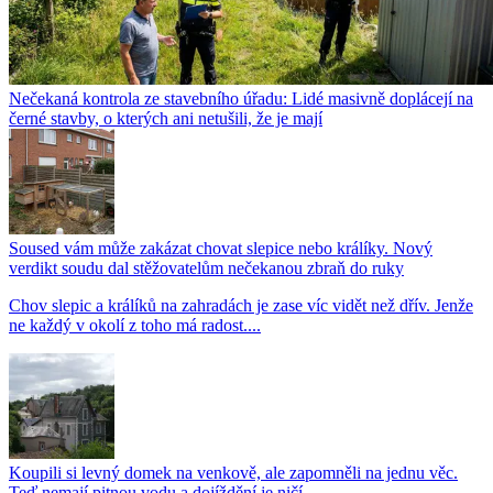
Nečekaná kontrola ze stavebního úřadu: Lidé masivně doplácejí na
černé stavby, o kterých ani netušili, že je mají
Soused vám může zakázat chovat slepice nebo králíky. Nový
verdikt soudu dal stěžovatelům nečekanou zbraň do ruky
Chov slepic a králíků na zahradách je zase víc vidět než dřív. Jenže
ne každý v okolí z toho má radost....
Koupili si levný domek na venkově, ale zapomněli na jednu věc.
Teď nemají pitnou vodu a dojíždění je ničí