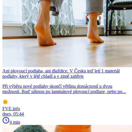
Ani plovoucí podlaha, ani dlaždice. V Česku teď letí 1 materiál
podlahy, který v létě chladí a v zimě zahřeje
Při výběru nové podlahy skončí většina domácností u dvou
možností. Buď sáhnou po laminátové plovoucí podlaze, nebo po...
FVE.info
dnes, 05:44
4 min