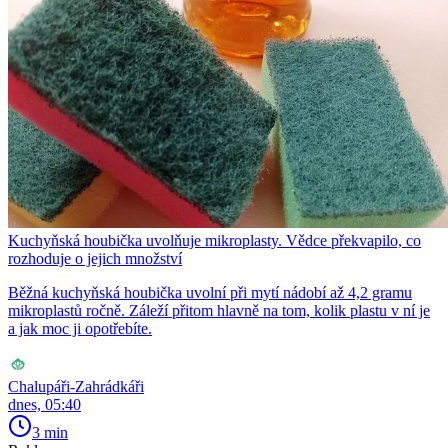
Kuchyňská houbička uvolňuje mikroplasty. Vědce překvapilo, co
rozhoduje o jejich množství
Běžná kuchyňská houbička uvolní při mytí nádobí až 4,2 gramu
mikroplastů ročně. Záleží přitom hlavně na tom, kolik plastu v ní je
a jak moc ji opotřebíte.
Chalupáři-Zahrádkáři
dnes, 05:40
3 min