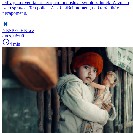
teď z jeho dveří táhlo něco, co mi doslova svíralo žaludek. Zavolala
jsem správce. Ten policii. A pak přišel moment, na který nikdy
nezapomenu.
NESPECHEJ.cz
dnes, 06:00
4 min