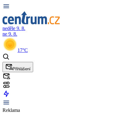
neděle 9. 8.
ne 9. 8.
17°C
Přihlášení
Reklama