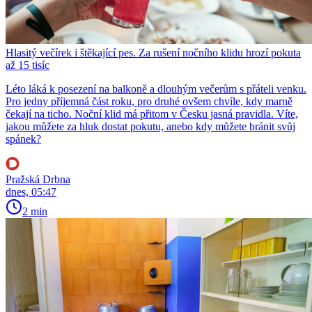
Hlasitý večírek i štěkající pes. Za rušení nočního klidu hrozí pokuta
až 15 tisíc
Léto láká k posezení na balkoně a dlouhým večerům s přáteli venku.
Pro jedny příjemná část roku, pro druhé ovšem chvíle, kdy marně
čekají na ticho. Noční klid má přitom v Česku jasná pravidla. Víte,
jakou můžete za hluk dostat pokutu, anebo kdy můžete bránit svůj
spánek?
Pražská Drbna
dnes, 05:47
2 min