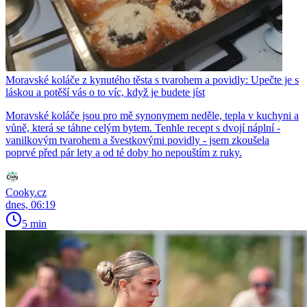
Moravské koláče z kynutého těsta s tvarohem a povidly: Upečte je s
láskou a potěší vás o to víc, když je budete jíst
Moravské koláče jsou pro mě synonymem neděle, tepla v kuchyni a
vůně, která se táhne celým bytem. Tenhle recept s dvojí náplní -
vanilkovým tvarohem a švestkovými povidly - jsem zkoušela
poprvé před pár lety a od té doby ho nepouštím z ruky.
Cooky.cz
dnes, 06:19
5 min