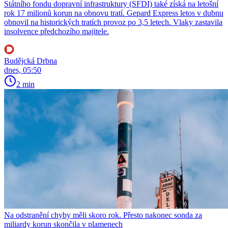
Státního fondu dopravní infrastruktury (SFDI) také získá na letošní
rok 17 milionů korun na obnovu tratí. Gepard Express letos v dubnu
obnovil na historických tratích provoz po 3,5 letech. Vlaky zastavila
insolvence předchozího majitele.
Budějcká Drbna
dnes, 05:50
2 min
Na odstranění chyby měli skoro rok. Přesto nakonec sonda za
miliardy korun skončila v plamenech