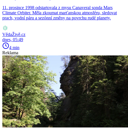
11. prosince 1998 odstartovala z mysu Canaveral sonda Mars
Climate Orbiter. Měla zkoumat marťanskou atmosféru, sledovat
prach, vodní páru a sezónní změny na povrchu rudé planety.
VědaŽivě.cz
dnes, 05:49
4 min
Reklama