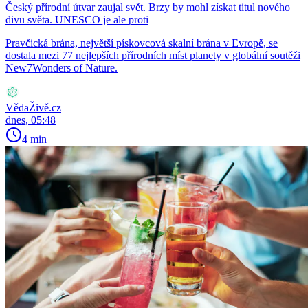
Český přírodní útvar zaujal svět. Brzy by mohl získat titul nového
divu světa. UNESCO je ale proti
Pravčická brána, největší pískovcová skalní brána v Evropě, se
dostala mezi 77 nejlepších přírodních míst planety v globální soutěži
New7Wonders of Nature.
VědaŽivě.cz
dnes, 05:48
4 min