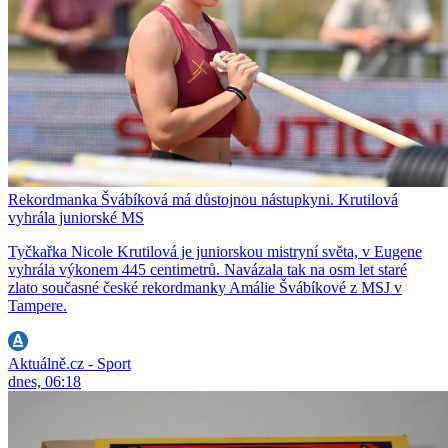
Rekordmanka Švábíková má důstojnou nástupkyni. Krutilová
vyhrála juniorské MS
Tyčkařka Nicole Krutilová je juniorskou mistryní světa, v Eugene
vyhrála výkonem 445 centimetrů. Navázala tak na osm let staré
zlato současné české rekordmanky Amálie Švábíkové z MSJ v
Tampere.
Aktuálně.cz - Sport
dnes, 06:18