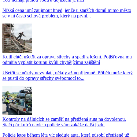
Nízká cena umí zaujmout hned, jenže u starších domů mimo město
se v ní často schová problém, který na první...
Kutil chtěl ušetřit za opravu střechy a spadl z lešení. Pojišťovna mu
odmítla vyplatit korunu kvůli chybějícímu zajištění
Ušetřit se někdy nevyplatí, někdy až nepříjemně. Příběh muže který
se pustil do opravy střechy svépomocí to...
Kontroly na dálnicích se zaměří na přetížená auta na dovolenou.
Stačí pár kufrů navíc a policie vám zakáže další jízdu
Policie letos během léta víc sleduje auta, která působí přetíženě už