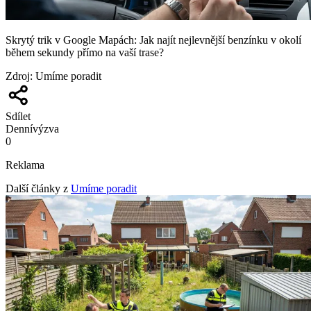
Skrytý trik v Google Mapách: Jak najít nejlevnější benzínku v okolí
během sekundy přímo na vaší trase?
Zdroj
:
Umíme poradit
Sdílet
Denní
výzva
0
Reklama
Další články z
Umíme poradit