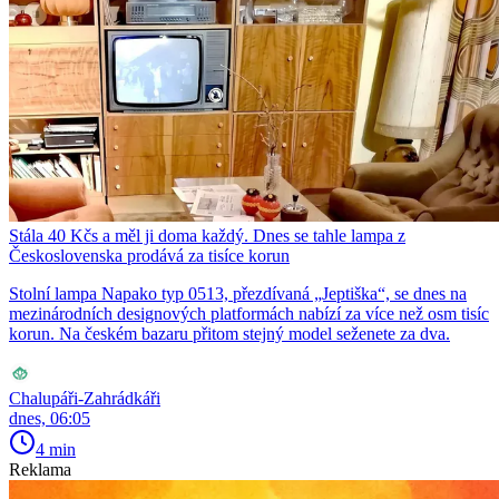
Stála 40 Kčs a měl ji doma každý. Dnes se tahle lampa z
Československa prodává za tisíce korun
Stolní lampa Napako typ 0513, přezdívaná „Jeptiška“, se dnes na
mezinárodních designových platformách nabízí za více než osm tisíc
korun. Na českém bazaru přitom stejný model seženete za dva.
Chalupáři-Zahrádkáři
dnes, 06:05
4 min
Reklama