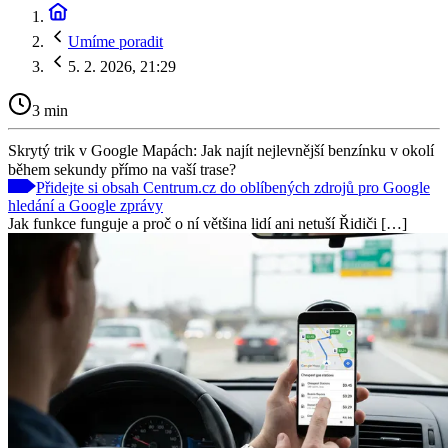
Umíme poradit
5. 2. 2026, 21:29
3 min
Skrytý trik v Google Mapách: Jak najít nejlevnější benzínku v okolí
během sekundy přímo na vaší trase?
Přidejte si obsah Centrum.cz do oblíbených zdrojů pro Google
hledání a Google zprávy
Jak funkce funguje a proč o ní většina lidí ani netuší Řidiči […]