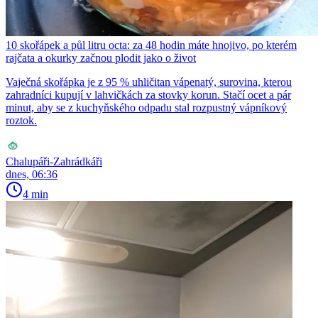
10 skořápek a půl litru octa: za 48 hodin máte hnojivo, po kterém
rajčata a okurky začnou plodit jako o život
Vaječná skořápka je z 95 % uhličitan vápenatý, surovina, kterou
zahradníci kupují v lahvičkách za stovky korun. Stačí ocet a pár
minut, aby se z kuchyňského odpadu stal rozpustný vápníkový
roztok.
Chalupáři-Zahrádkáři
dnes, 06:36
4 min