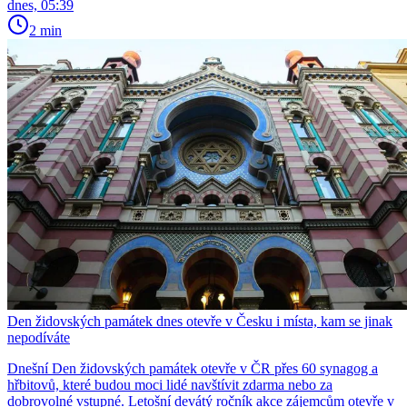
dnes, 05:39
2 min
Den židovských památek dnes otevře v Česku i místa, kam se jinak
nepodíváte
Dnešní Den židovských památek otevře v ČR přes 60 synagog a
hřbitovů, které budou moci lidé navštívit zdarma nebo za
dobrovolné vstupné. Letošní devátý ročník akce zájemcům otevře v