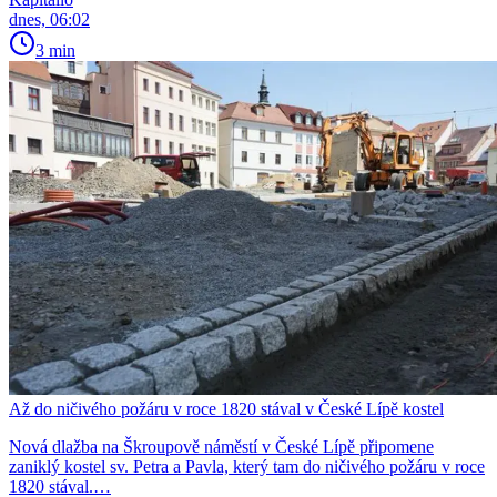
dnes, 06:02
3 min
Až do ničivého požáru v roce 1820 stával v České Lípě kostel
Nová dlažba na Škroupově náměstí v České Lípě připomene
zaniklý kostel sv. Petra a Pavla, který tam do ničivého požáru v roce
1820 stával.…