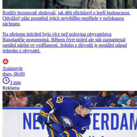
Rodiče bezmocně sledovali, jak děti přicházejí o lepší budoucnost.
Odvážný plán proměnil jejich největšího nepřítele v nečekanou
záchranu
Na přelomu tisíciletí byla více než polovina obyvatelstva
Bangladéše negramotná. Během čtvrt století ale stát zaznamenal
rapidní nárůst ve vzdělanosti. Jedním z důvodů je geniální nápad
jednoho z obyvatel.
Asianstyle
dnes, 06:00
3 min
Reklama