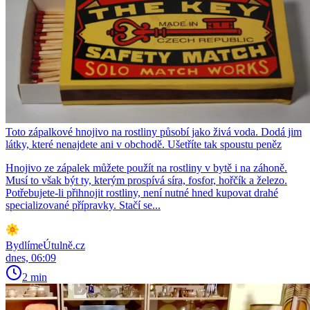
Toto zápalkové hnojivo na rostliny působí jako živá voda. Dodá jim
látky, které nenajdete ani v obchodě. Ušetříte tak spoustu peněz
Hnojivo ze zápalek můžete použít na rostliny v bytě i na záhoně.
Musí to však být ty, kterým prospívá síra, fosfor, hořčík a železo.
Potřebujete-li přihnojit rostliny, není nutné hned kupovat drahé
specializované přípravky. Stačí se...
BydlímeÚtulně.cz
dnes, 06:09
2 min