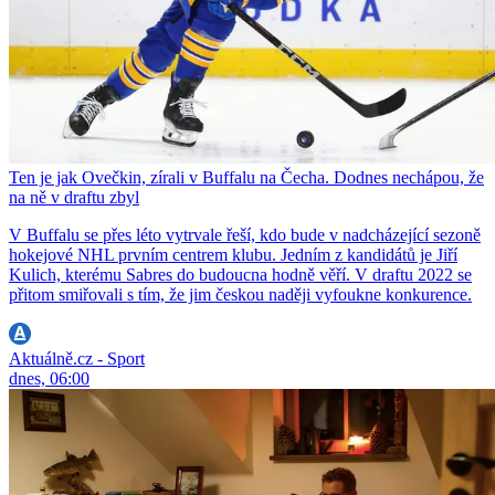
Ten je jak Ovečkin, zírali v Buffalu na Čecha. Dodnes nechápou, že
na ně v draftu zbyl
V Buffalu se přes léto vytrvale řeší, kdo bude v nadcházející sezoně
hokejové NHL prvním centrem klubu. Jedním z kandidátů je Jiří
Kulich, kterému Sabres do budoucna hodně věří. V draftu 2022 se
přitom smiřovali s tím, že jim českou naději vyfoukne konkurence.
Aktuálně.cz - Sport
dnes, 06:00