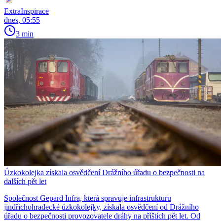
ExtraInspirace
dnes, 05:55
3 min
Úzkokolejka získala osvědčení Drážního úřadu o bezpečnosti na
dalších pět let
Společnost Gepard Infra, která spravuje infrastrukturu
jindřichohradecké úzkokolejky, získala osvědčení od Drážního
úřadu o bezpečnosti provozovatele dráhy na příštích pět let. Od