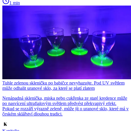
1 min
Tuhle zelenou skleničku po babičce nevyhazujte. Pod UV světlem
může odhalit uranové sklo, za které se platí zlatem
Nenápadná sklenička, miska nebo cukřenka ze staré kredence může
po nasvícení ultrafialovým světlem předvést překvapivý efekt.
Pokud se rozzáří výrazně zeleně, může jít o uranové sklo, které má v
českém sklářství dlouhou tradici.
Kapitalio