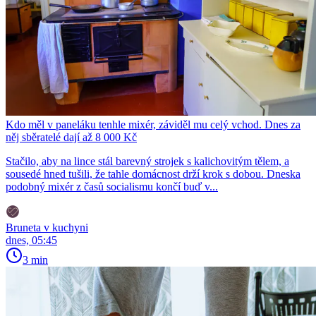
Kdo měl v paneláku tenhle mixér, záviděl mu celý vchod. Dnes za
něj sběratelé dají až 8 000 Kč
Stačilo, aby na lince stál barevný strojek s kalichovitým tělem, a
sousedé hned tušili, že tahle domácnost drží krok s dobou. Dneska
podobný mixér z časů socialismu končí buď v...
Bruneta v kuchyni
dnes, 05:45
3 min