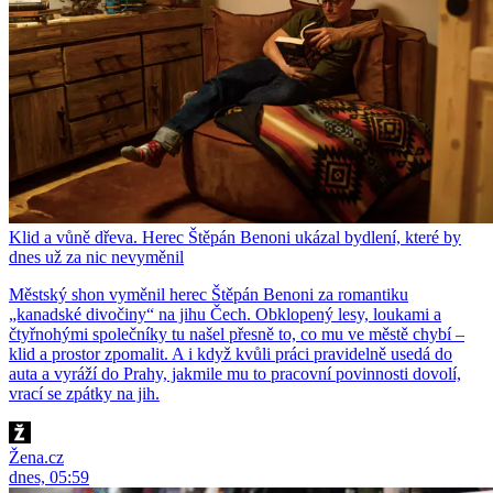
Klid a vůně dřeva. Herec Štěpán Benoni ukázal bydlení, které by
dnes už za nic nevyměnil
Městský shon vyměnil herec Štěpán Benoni za romantiku
„kanadské divočiny“ na jihu Čech. Obklopený lesy, loukami a
čtyřnohými společníky tu našel přesně to, co mu ve městě chybí –
klid a prostor zpomalit. A i když kvůli práci pravidelně usedá do
auta a vyráží do Prahy, jakmile mu to pracovní povinnosti dovolí,
vrací se zpátky na jih.
Žena.cz
dnes, 05:59