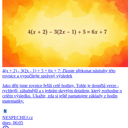
4(x + 2) - 3(2x - 1) + 5 = 6x + 7: Zkuste překonat nástrahy této
rovnice a vypočítejte správný výsledek
Jako děti jsme rovnice řešili celé hodiny. Tohle je dospělá verze -
rychlejší, záludnější a s jedním skrytým detailem, který rozhodne o
celém výsledku. Ukažte, zda si ještě pamatujete základy z hodin
matematiky.
NESPECHEJ.cz
dnes, 06:05