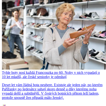
Tyhle boty nosí každá Francouzka po 60. Nohy v nich vypadají o
10 let mladší, ale české seniorky je odmítají
Deset let vám žádná bota neubere. Existuje ale jeden pár, po kterém
Pařížanky po šedesátce sahají skoro denně a díky kterému noha
vypadá delší a subtilnější. V českých botnících přitom leží ladem,
protože spoustě žen připadá málo ženský.