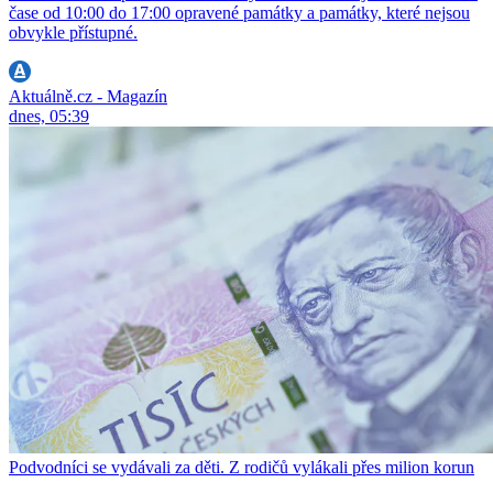
čase od 10:00 do 17:00 opravené památky a památky, které nejsou
obvykle přístupné.
Aktuálně.cz - Magazín
dnes, 05:39
Podvodníci se vydávali za děti. Z rodičů vylákali přes milion korun