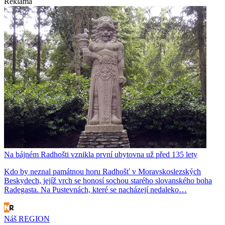
Reklama
Na bájném Radhošti vznikla první ubytovna už před 135 lety
Kdo by neznal památnou horu Radhošť v Moravskoslezských
Beskydech, jejíž vrch se honosí sochou starého slovanského boha
Radegasta. Na Pustevnách, které se nacházejí nedaleko…
Náš REGION