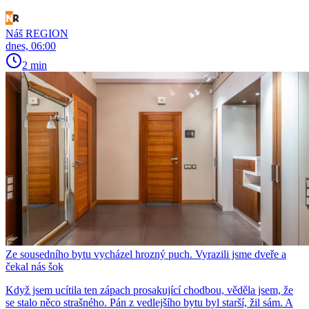
Náš REGION
dnes, 06:00
2 min
Ze sousedního bytu vycházel hrozný puch. Vyrazili jsme dveře a
čekal nás šok
Když jsem ucítila ten zápach prosakující chodbou, věděla jsem, že
se stalo něco strašného. Pán z vedlejšího bytu byl starší, žil sám. A