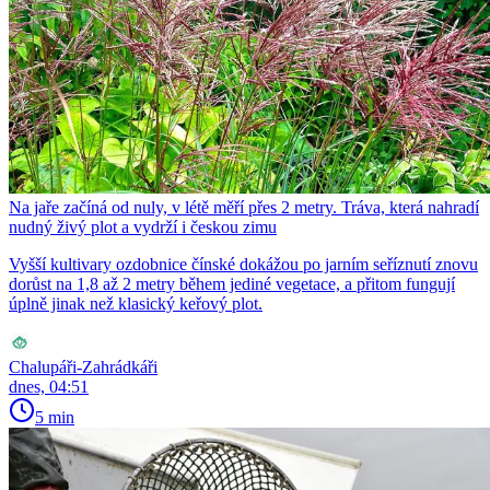
Na jaře začíná od nuly, v létě měří přes 2 metry. Tráva, která nahradí
nudný živý plot a vydrží i českou zimu
Vyšší kultivary ozdobnice čínské dokážou po jarním seříznutí znovu
dorůst na 1,8 až 2 metry během jediné vegetace, a přitom fungují
úplně jinak než klasický keřový plot.
Chalupáři-Zahrádkáři
dnes, 04:51
5 min