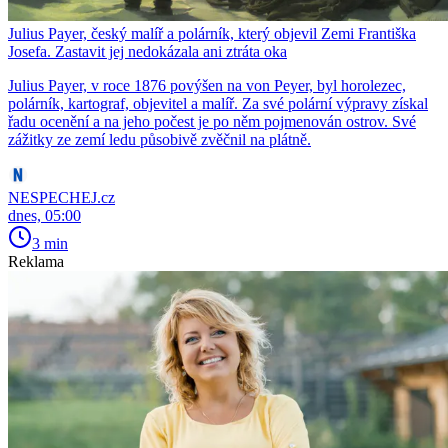
Julius Payer, český malíř a polárník, který objevil Zemi Františka
Josefa. Zastavit jej nedokázala ani ztráta oka
Julius Payer, v roce 1876 povýšen na von Peyer, byl horolezec,
polárník, kartograf, objevitel a malíř. Za své polární výpravy získal
řadu ocenění a na jeho počest je po něm pojmenován ostrov. Své
zážitky ze zemí ledu působivě zvěčnil na plátně.
NESPECHEJ.cz
dnes, 05:00
3 min
Reklama