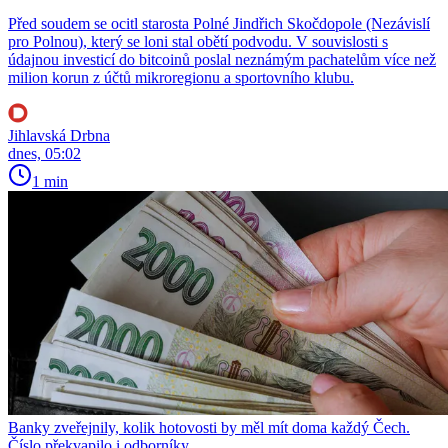
Před soudem se ocitl starosta Polné Jindřich Skočdopole (Nezávislí
pro Polnou), který se loni stal obětí podvodu. V souvislosti s
údajnou investicí do bitcoinů poslal neznámým pachatelům více než
milion korun z účtů mikroregionu a sportovního klubu.
Jihlavská Drbna
dnes, 05:02
1 min
Banky zveřejnily, kolik hotovosti by měl mít doma každý Čech.
Číslo překvapilo i odborníky