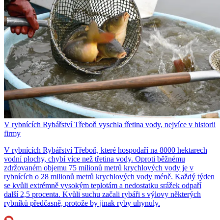
V rybnících Rybářství Třeboň vyschla třetina vody, nejvíce v historii
firmy
V rybnících Rybářství Třeboň, které hospodaří na 8000 hektarech
vodní plochy, chybí více než třetina vody. Oproti běžnému
zdržovaném objemu 75 milionů metrů krychlových vody je v
rybnících o 28 milionů metrů krychlových vody méně. Každý týden
se kvůli extrémně vysokým teplotám a nedostatku srážek odpaří
další 2,5 procenta. Kvůli suchu začali rybáři s výlovy některých
rybníků předčasně, protože by jinak ryby uhynuly.