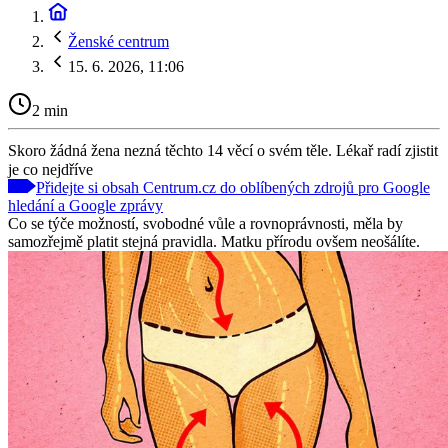
Ženské centrum
15. 6. 2026, 11:06
2 min
Skoro žádná žena nezná těchto 14 věcí o svém těle. Lékař radí zjistit
je co nejdříve
Přidejte si obsah Centrum.cz do oblíbených zdrojů pro Google
hledání a Google zprávy
Co se týče možností, svobodné vůle a rovnoprávnosti, měla by
samozřejmě platit stejná pravidla. Matku přírodu ovšem neošálíte.