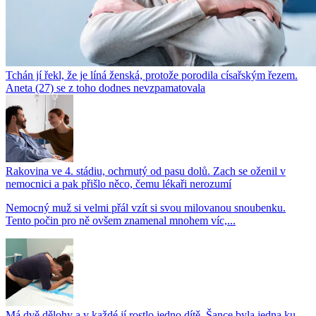
Tchán jí řekl, že je líná ženská, protože porodila císařským řezem.
Aneta (27) se z toho dodnes nevzpamatovala
Rakovina ve 4. stádiu, ochrnutý od pasu dolů. Zach se oženil v
nemocnici a pak přišlo něco, čemu lékaři nerozumí
Nemocný muž si velmi přál vzít si svou milovanou snoubenku.
Tento počin pro ně ovšem znamenal mnohem víc,...
Má dvě dělohy a v každé jí rostlo jedno dítě. Šance byla jedna ku