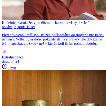
Kadeřnice varuje ženy po 60: tuhle barvu na vlasy si v létě
nedávejte, přidá 10 let
Před dovolenou míří spousta žen po šedesátce do drogerie pro barvu
na vlasy. Volba bývá skoro pokaždé stejná a právě v létě dokáže ve
tváři napáchat víc škody než v kterémkoli jiném ročním období.
ExtraInspirace
dnes, 04:24
3 min