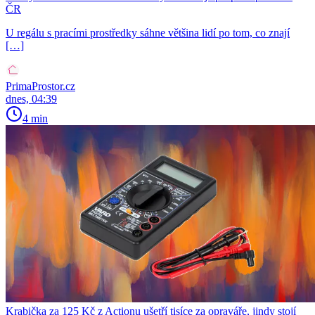
ČR
U regálu s pracími prostředky sáhne většina lidí po tom, co znají
[…]
PrimaProstor.cz
dnes, 04:39
4 min
Krabička za 125 Kč z Actionu ušetří tisíce za opraváře, jindy stojí