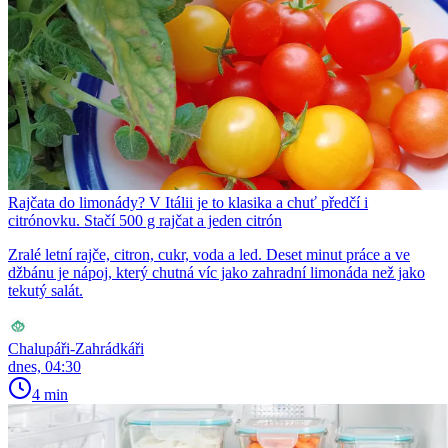
Rajčata do limonády? V Itálii je to klasika a chuť předčí i
citrónovku. Stačí 500 g rajčat a jeden citrón
Zralé letní rajče, citron, cukr, voda a led. Deset minut práce a ve
džbánu je nápoj, který chutná víc jako zahradní limonáda než jako
tekutý salát.
Chalupáři-Zahrádkáři
dnes, 04:30
4 min