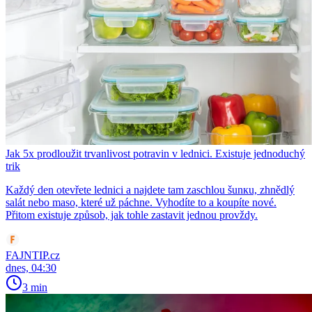
Jak 5x prodloužit trvanlivost potravin v lednici. Existuje jednoduchý
trik
Každý den otevřete lednici a najdete tam zaschlou šunкu, zhnědlý
salát nebo maso, které už páchne. Vyhodíte to a koupíte nové.
Přitom existuje způsob, jak tohle zastavit jednou provždy.
FAJNTIP.cz
dnes, 04:30
3 min