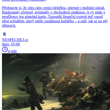
Představte si, že zítra ráno zmizí elektřina, internet i mobilní signál.
Bankomaty zčernají, terminály v obchodech zmlknou. A vy máte v
peněžence jen platební kartu. Tuzemští finanční experti teď varují
před scénářem, který může zasáhnout každého – a radí, jak se na něj
připravit.
NESPECHEJ.cz
dnes, 05:00
4 min