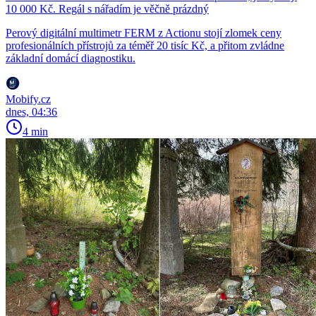
10 000 Kč. Regál s nářadím je věčně prázdný
Perový digitální multimetr FERM z Actionu stojí zlomek ceny
profesionálních přístrojů za téměř 20 tisíc Kč, a přitom zvládne
základní domácí diagnostiku.
Mobify.cz
dnes, 04:36
4 min