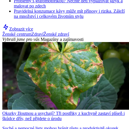
Problémy s grafomotorikou? Nechte děti vyplazovat jazyk a
malovat po zdech
Pravidelná konzumace kávy může mít přínosy i rizika. Záleží
na množství i celkovém životním stylu
Zobrazit více
Ženské centrum
Zdraví
Ženské zdraví
Vybrali jsme pro vás
Magazíny a zajímavosti
Okurky žloutnou a usychají? Tři postřiky z kuchyně zastaví plíseň i
škůdce dřív, než přijdete o úrodu
Suché a nemocné listy mohou bránit růstu a produktivitě okurek.