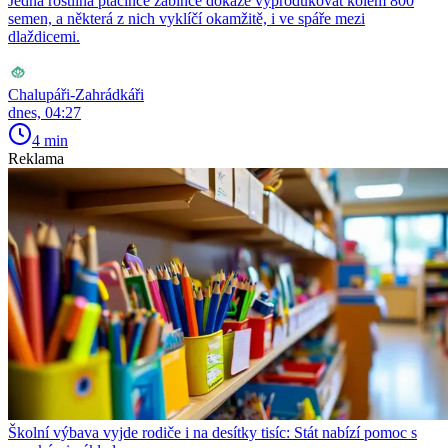
Jedna rostlina ptačince žabince dokáže vyprodukovat kolem 800
semen, a některá z nich vyklíčí okamžitě, i ve spáře mezi
dlaždicemi.
Chalupáři-Zahrádkáři
dnes, 04:27
4 min
Reklama
Školní výbava vyjde rodiče i na desítky tisíc: Stát nabízí pomoc s