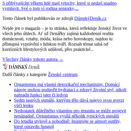
S přibývajícím věkem lidé mají vrtochy, které si nedají snadno
vymluvit. Své o tom ví rodina seniorky,...
Tento článek byl publikován ze zdrojů
DámskýDeník.cz
Nejde jen o magazín – je to stránka, která reflektuje ženský život ve
všech jeho úhlech. Ať už čtenářky zajímá každodenní realita
domácnosti, vztahy, móda, krása nebo horoskopy, najdou tu
přístupná vyprávění s lidskou tváří. Rozsah témat sahá od
kuriózních lifestylových událostí, přes praktické...
Všechny články tohoto autora →
Další články z kategorie
Ženské centrum
Organismus má vlastní detoxikační mechanismy. Domácí
nápoje mohou podpořit hydrataci a zdravý životní styl, nikoli
nahradit funkci jater či ledvin
Sedm jasných signálů, kterými tělo dává najevo svou averzi
vůči lepku
Nedostatek důležitého vitamínu pro imunitu se může projevit
nenápadně. Organismus vysílá několik typických signálů
Do letadla stylově a pohodlně: Inspirujte se airport outfity,
které opravdu fungují