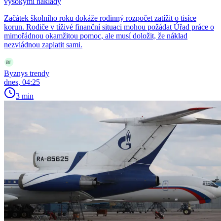
vysokými náklady
Začátek školního roku dokáže rodinný rozpočet zatížit o tisíce
korun. Rodiče v tíživé finanční situaci mohou požádat Úřad práce o
mimořádnou okamžitou pomoc, ale musí doložit, že náklad
nezvládnou zaplatit sami.
Byznys trendy
dnes, 04:25
3 min