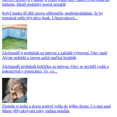
milionu, lékaři podobný porod nezažili
Když matka tří dětí znovu otěhotněla, nepředpokládala, že by
tentokrát mělo být něco jinak. Ultrazvukové...
Záchranáři ji prohlásili za mrtvou a zabalili vybavení. Otec malé
Alysie poklekl a znovu začal mačkat hrudník
Záchranáři prohlásili holčičku za mrtvou. Otec se nechtěl vzdát a
pokračoval v resuscitaci. To, co...
Zlomila si nohu a dcera poprvé vešla do jejího domu. Co tam paní
Marie (89) ukrývala roky, rodina netušila