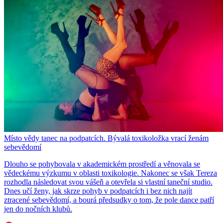
Místo vědy tanec na podpatcích. Bývalá toxikoložka vrací ženám
sebevědomí
Dlouho se pohybovala v akademickém prostředí a věnovala se
vědeckému výzkumu v oblasti toxikologie. Nakonec se však Tereza
rozhodla následovat svou vášeň a otevřela si vlastní taneční studio.
Dnes učí ženy, jak skrze pohyb v podpatcích i bez nich najít
ztracené sebevědomí, a bourá předsudky o tom, že pole dance patří
jen do nočních klubů.