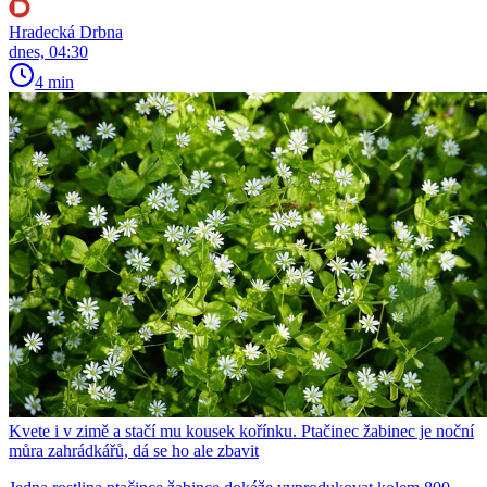
Hradecká Drbna
dnes, 04:30
4 min
Kvete i v zimě a stačí mu kousek kořínku. Ptačinec žabinec je noční
můra zahrádkářů, dá se ho ale zbavit