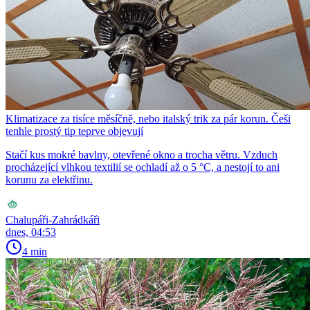
Klimatizace za tisíce měsíčně, nebo italský trik za pár korun. Češi
tenhle prostý tip teprve objevují
Stačí kus mokré bavlny, otevřené okno a trocha větru. Vzduch
procházející vlhkou textilií se ochladí až o 5 °C, a nestojí to ani
korunu za elektřinu.
Chalupáři-Zahrádkáři
dnes, 04:53
4 min