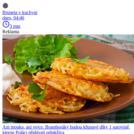
Bruneta v kuchyni
dnes, 04:46
3 min
Reklama
Ani mouka, ani vejce. Bramboráky budou křupavé díky 1 surovině,
kterou Poláci přidávají odjakživa