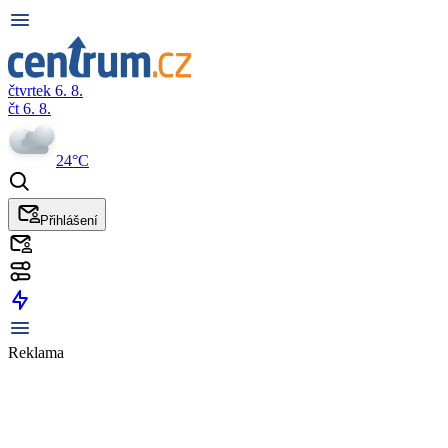
čtvrtek 6. 8.
čt 6. 8.
24°C
Přihlášení
Reklama