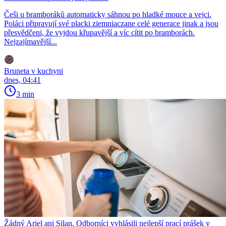
Češi u bramboráků automaticky sáhnou po hladké mouce a vejci.
Poláci připravují své placki ziemniaczane celé generace jinak a jsou
přesvědčeni, že vyjdou křupavější a víc cítit po bramborách.
Nejzajímavější...
Bruneta v kuchyni
dnes, 04:41
3 min
Žádný Ariel ani Silan. Odborníci vyhlásili nejlepší prací prášek v