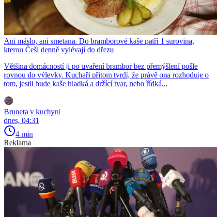
Ani máslo, ani smetana. Do bramborové kaše patří 1 surovina,
kterou Češi denně vylévají do dřezu
Většina domácností ji po uvaření brambor bez přemýšlení pošle
rovnou do výlevky. Kuchaři přitom tvrdí, že právě ona rozhoduje o
tom, jestli bude kaše hladká a držící tvar, nebo řídká...
Bruneta v kuchyni
dnes, 04:31
4 min
Reklama