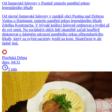
Od šumavské hájovny v Pustině zmizelo pamětní prkno
legendárního lékaře
Od slavné šumavské hájovny v zaniklé obci Pustina nad Dobrou
Vodou u Hartmanic zmizelo pamětní prkno legendárního lékaře
Zdeňka Kostroucha. V bývalé knížecí hájovně ordinoval a bydlel až
do své smrti. Na sociálních sítích lidé okamžitě začali bouřlivě
diskutovat o údajném odcizení pamětního prkna připomínajícího
lékaře, který za svými pacienty jezdil na koni. Skutečnost je ale
úplně jiná.
Plzeňská Drbna
dnes, 04:31
5 min