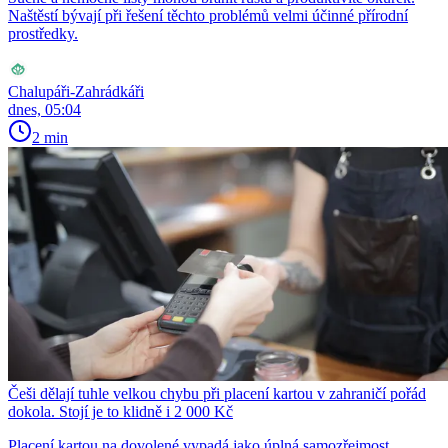
Naštěstí bývají při řešení těchto problémů velmi účinné přírodní
prostředky.
Chalupáři-Zahrádkáři
dnes, 05:04
2 min
Češi dělají tuhle velkou chybu při placení kartou v zahraničí pořád
dokola. Stojí je to klidně i 2 000 Kč
Placení kartou na dovolené vypadá jako úplná samozřejmost.