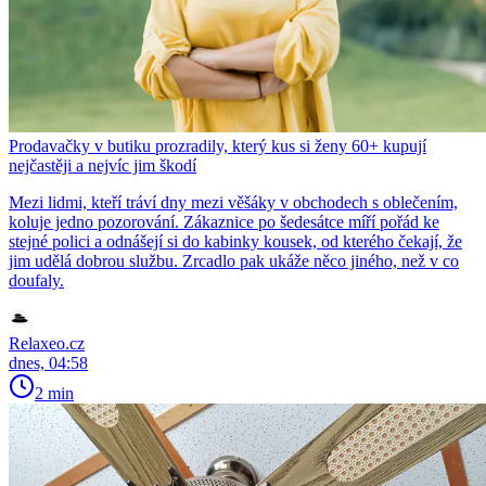
Prodavačky v butiku prozradily, který kus si ženy 60+ kupují
nejčastěji a nejvíc jim škodí
Mezi lidmi, kteří tráví dny mezi věšáky v obchodech s oblečením,
koluje jedno pozorování. Zákaznice po šedesátce míří pořád ke
stejné polici a odnášejí si do kabinky kousek, od kterého čekají, že
jim udělá dobrou službu. Zrcadlo pak ukáže něco jiného, než v co
doufaly.
Relaxeo.cz
dnes, 04:58
2 min