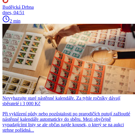
Budějcká Drbna
dnes, 04:51
2 min
Nevyhazujte staré nástěnné kalendáře. Za tyhle ročníky dávají
sběratelé i 3 000 Kč
Při vyklízení půdy nebo pozůstalosti po prarodičích putují zažloutlé
nástěnné kalendáře automaticky do sběru. Mezi obyčejně
vypadajícími listy se ale občas najde kousek, o který se na aukci
strhne pořádná...