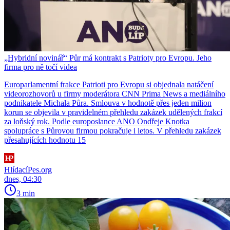
„Hybridní novinář“ Půr má kontrakt s Patrioty pro Evropu. Jeho
firma pro ně točí videa
Europarlamentní frakce Patrioti pro Evropu si objednala natáčení
videorozhovorů u firmy moderátora CNN Prima News a mediálního
podnikatele Michala Půra. Smlouva v hodnotě přes jeden milion
korun se objevila v pravidelném přehledu zakázek udělených frakcí
za loňský rok. Podle europoslance ANO Ondřeje Knotka
spolupráce s Půrovou firmou pokračuje i letos. V přehledu zakázek
přesahujících hodnotu 15
HlídacíPes.org
dnes, 04:30
3 min