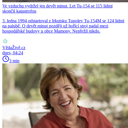
Ve vzduchu vydržel jen devět minut. Let Tu-154 se 115 lidmi
skončil katastrofou
3. ledna 1994 odstartoval z Irkutsku Tupolev Tu-154M se 124 lidmi
na palubě. O devět minut později už hořící stroj padal mezi
hospodářské budovy u obce Mamony. Nepřežil nikdo.
VědaŽivě.cz
dnes, 04:24
3 min