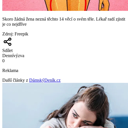
Skoro žádná žena nezná těchto 14 věcí o svém těle. Lékař radí zjistit
je co nejdříve
Zdroj
:
Freepik
Sdílet
Denní
výzva
0
Reklama
Další články z
DámskýDeník.cz