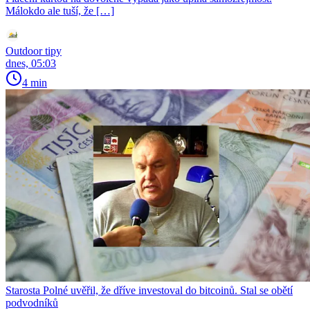
Málokdo ale tuší, že […]
Outdoor tipy
dnes, 05:03
4 min
Starosta Polné uvěřil, že dříve investoval do bitcoinů. Stal se obětí
podvodníků