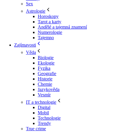
Sex
Astrologie
Horoskopy
Tarot a karty
Andělé a tajemná znamení
Numerologie
Tajemno
Zajímavosti
Věda
Biologie
Ekologie
Fyzika
Geografie
Historie
Chemie
Jazykověda
Vesmír
IT a technologie
Digital
Mobil
Technologie
Trendy
True crime