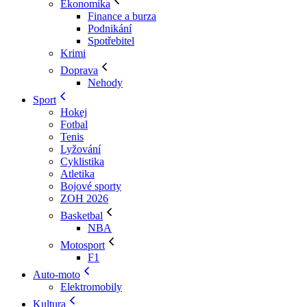
Ekonomika
Finance a burza
Podnikání
Spotřebitel
Krimi
Doprava
Nehody
Sport
Hokej
Fotbal
Tenis
Lyžování
Cyklistika
Atletika
Bojové sporty
ZOH 2026
Basketbal
NBA
Motosport
F1
Auto-moto
Elektromobily
Kultura