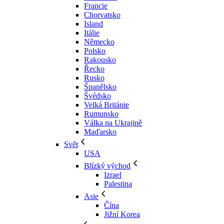
Francie
Chorvatsko
Island
Itálie
Německo
Polsko
Rakousko
Řecko
Rusko
Španělsko
Švédsko
Velká Británie
Rumunsko
Válka na Ukrajině
Maďarsko
Svět
USA
Blízký východ
Izrael
Palestina
Asie
Čína
Jižní Korea