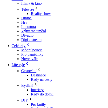
Filmy & kino
Televize
Reality show
Hudba
Hry
Literatura
Výtvarné umění
Divadlo
Digi a stream
Celebrity
Módní policie
Pro pamětníky
Nové tváře
Lifestyle
Cestování
Destinace
Rady na cesty
Bydlení
Interiery
Rady do domu
DIY
Pro kutily