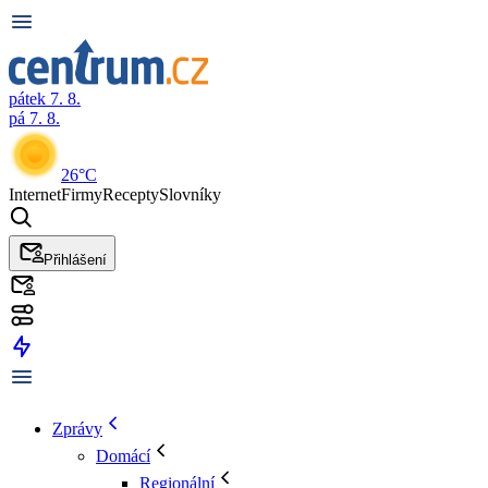
pátek 7. 8.
pá 7. 8.
26°C
Internet
Firmy
Recepty
Slovníky
Přihlášení
Zprávy
Domácí
Regionální