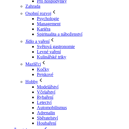
Pro hospodyňky
Zahrada
Osobní rozvoj
Psychologie
Management
Kariéra
Spiritualita a náboženství
Jídlo a vaření
Světová gastronomie
Levné vaření
Kulinářské triky
Mazlíčci
Kočky
Pejskové
Hobby
Modelářství
Včelařství
Rybaření
Letectví
Automobilismus
Adrenalin
Sběratelství
Houbaření