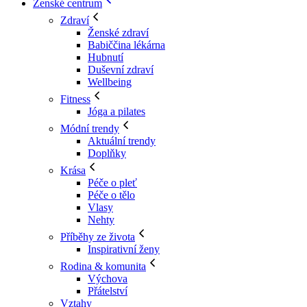
Ženské centrum
Zdraví
Ženské zdraví
Babiččina lékárna
Hubnutí
Duševní zdraví
Wellbeing
Fitness
Jóga a pilates
Módní trendy
Aktuální trendy
Doplňky
Krása
Péče o pleť
Péče o tělo
Vlasy
Nehty
Příběhy ze života
Inspirativní ženy
Rodina & komunita
Výchova
Přátelství
Vztahy