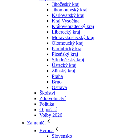
Jihočeský kraj
Jihomoravský kraj
Karlovarský kraj
Kraj Vysočina
Králověhradecký kraj
Liberecký kraj
Moravskoslezský kraj
Olomoucký kraj
Pardubický kraj
Plzeňský kraj
Středočeský kraj
Ústecký kraj
Zlínský kraj
Praha
Brno
Ostrava
Školství
Zdravotnictví
Politika
O počasí
Volby 2026
Zahraničí
Evropa
Slovensko