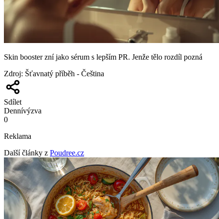
Skin booster zní jako sérum s lepším PR. Jenže tělo rozdíl pozná
Zdroj
:
Šťavnatý příběh - Čeština
Sdílet
Denní
výzva
0
Reklama
Další články z
Poudree.cz