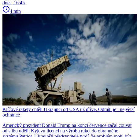
dnes, 16:45
4 min
Klíčové rakety chtěli Ukrajinci od USA už dříve. Odmítl je i největší
ochránce
Americký prezident Donald Trump na konci července začal couvat
od slibu udělit Kyjevu licenci na výrobu raket do obranného
systému Patriot. Ukrajinští představitelé tvrdí, že problém mohl být