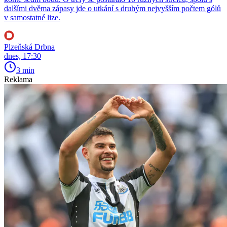
dalšími dvěma zápasy jde o utkání s druhým nejvyšším počtem gólů
v samostatné lize.
Plzeňská Drbna
dnes, 17:30
3 min
Reklama