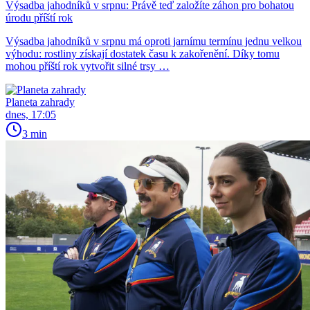
Výsadba jahodníků v srpnu: Právě teď založíte záhon pro bohatou
úrodu příští rok
Výsadba jahodníků v srpnu má oproti jarnímu termínu jednu velkou
výhodu: rostliny získají dostatek času k zakořenění. Díky tomu
mohou příští rok vytvořit silné trsy …
Planeta zahrady
dnes, 17:05
3 min