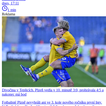
dnes, 17:11
1 min
Reklama
Divočina v Teplicích. Plzeň vedla v 10. minutě 3:0, prohrávala 4:5 a
nakonec má bod
Fotbalisté Plzně nevyhráli ani ve 3. kole nového ročníku první ligy.