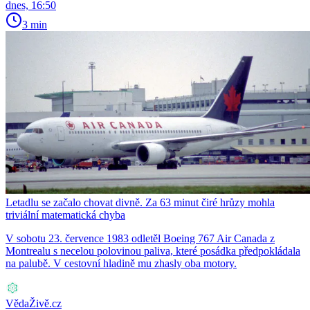
dnes, 16:50
3 min
Letadlu se začalo chovat divně. Za 63 minut čiré hrůzy mohla
triviální matematická chyba
V sobotu 23. července 1983 odletěl Boeing 767 Air Canada z
Montrealu s necelou polovinou paliva, které posádka předpokládala
na palubě. V cestovní hladině mu zhasly oba motory.
VědaŽivě.cz