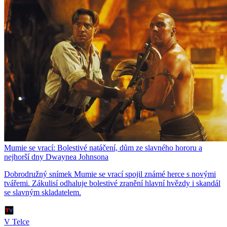
Mumie se vrací: Bolestivé natáčení, dům ze slavného hororu a
nejhorší dny Dwaynea Johnsona
Dobrodružný snímek Mumie se vrací spojil známé herce s novými
tvářemi. Zákulisí odhaluje bolestivé zranění hlavní hvězdy i skandál
se slavným skladatelem.
V Telce