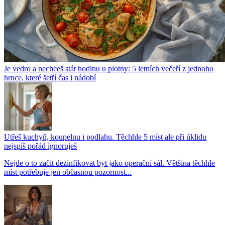
Je vedro a nechceš stát hodinu u plotny: 5 letních večeří z jednoho
hrnce, které šetří čas i nádobí
Utřeš kuchyň, koupelnu i podlahu. Těchhle 5 míst ale při úklidu
nejspíš pořád ignoruješ
Nejde o to začít dezinfikovat byt jako operační sál. Většina těchhle
míst potřebuje jen občasnou pozornost...