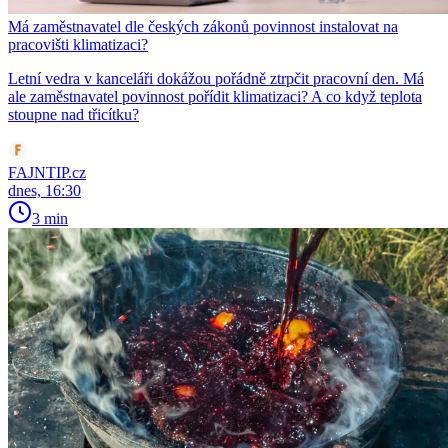
Má zaměstnavatel dle českých zákonů povinnost instalovat na
pracovišti klimatizaci?
Letní vedra v kanceláři dokážou pořádně ztrpčit pracovní den. Má
ale zaměstnavatel povinnost pořídit klimatizaci? A co když teplota
stoupne nad třicítku?
FAJNTIP.cz
dnes, 16:30
3 min