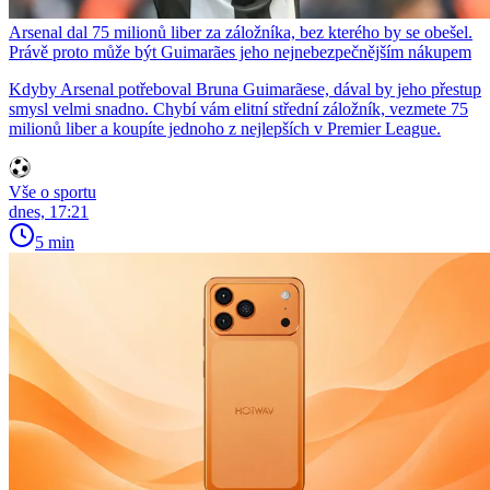
Arsenal dal 75 milionů liber za záložníka, bez kterého by se obešel.
Právě proto může být Guimarães jeho nejnebezpečnějším nákupem
Kdyby Arsenal potřeboval Bruna Guimarãese, dával by jeho přestup
smysl velmi snadno. Chybí vám elitní střední záložník, vezmete 75
milionů liber a koupíte jednoho z nejlepších v Premier League.
Vše o sportu
dnes, 17:21
5 min