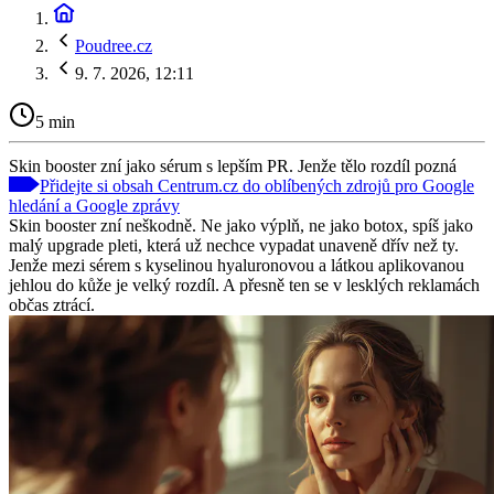
Poudree.cz
9. 7. 2026, 12:11
5 min
Skin booster zní jako sérum s lepším PR. Jenže tělo rozdíl pozná
Přidejte si obsah Centrum.cz do oblíbených zdrojů pro Google
hledání a Google zprávy
Skin booster zní neškodně. Ne jako výplň, ne jako botox, spíš jako
malý upgrade pleti, která už nechce vypadat unaveně dřív než ty.
Jenže mezi sérem s kyselinou hyaluronovou a látkou aplikovanou
jehlou do kůže je velký rozdíl. A přesně ten se v lesklých reklamách
občas ztrácí.