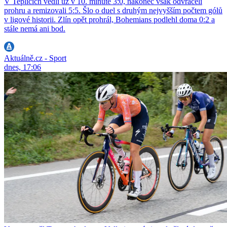
V Teplicích vedli už v 10. minutě 3:0, nakonec však odvraceli
prohru a remizovali 5:5. Šlo o duel s druhým nejvyšším počtem gólů
v ligové historii. Zlín opět prohrál, Bohemians podlehl doma 0:2 a
stále nemá ani bod.
Aktuálně.cz - Sport
dnes, 17:06