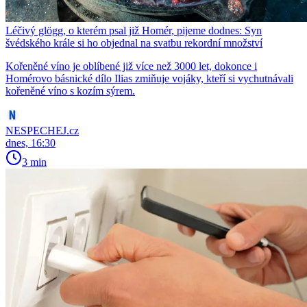
Léčivý glögg, o kterém psal již Homér, pijeme dodnes: Syn
švédského krále si ho objednal na svatbu rekordní množství
Kořeněné víno je oblíbené již více než 3000 let, dokonce i
Homérovo básnické dílo Ilias zmiňuje vojáky, kteří si vychutnávali
kořeněné víno s kozím sýrem.
NESPECHEJ.cz
dnes, 16:30
3 min