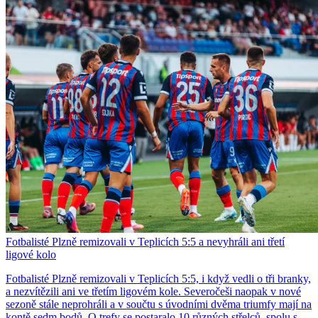
Fotbalisté Plzně remizovali v Teplicích 5:5 a nevyhráli ani třetí
ligové kolo
Fotbalisté Plzně remizovali v Teplicích 5:5, i když vedli o tři branky,
a nezvítězili ani ve třetím ligovém kole. Severočeši naopak v nové
sezoně stále neprohráli a v součtu s úvodními dvěma triumfy mají na
kontě sedm bodů. O trefy se postaralo 10 různých střelců, spolu s