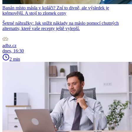
Banán místo másla v koláči? Zní to divně, ale výsledek je
krémovější. A stojí to zlomek ceny
Šetrné náhražky: Jak snížit náklady na máslo pomocí chutných
alternativ, které vaše recepty ještě vylepší.
adbz.cz
dnes, 16:30
2 min