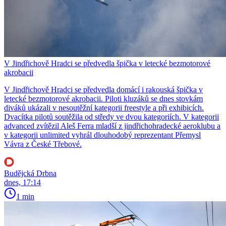
V Jindřichově Hradci se předvedla špička v letecké bezmotorové
akrobacii
V Jindřichově Hradci se předvedla domácí i rakouská špička v
letecké bezmotorové akrobacii. Piloti kluzáků se dnes stovkám
diváků ukázali v nesoutěžní kategorii freestyle a při exhibicích.
Dvacítka pilotů soutěžila od středy ve dvou kategoriích. V kategorii
advanced zvítězil Aleš Ferra mladší z jindřichohradecké aeroklubu a
v kategorii unlimited vyhrál dlouhodobý reprezentant Přemysl
Vávra z České Třebové.
Budějcká Drbna
dnes, 17:14
1 min