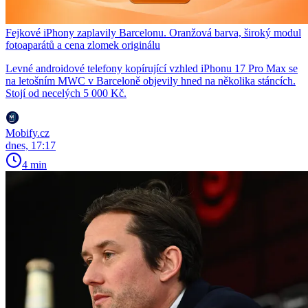
Fejkové iPhony zaplavily Barcelonu. Oranžová barva, široký modul
fotoaparátů a cena zlomek originálu
Levné androidové telefony kopírující vzhled iPhonu 17 Pro Max se
na letošním MWC v Barceloně objevily hned na několika stáncích.
Stojí od necelých 5 000 Kč.
Mobify.cz
dnes, 17:17
4 min