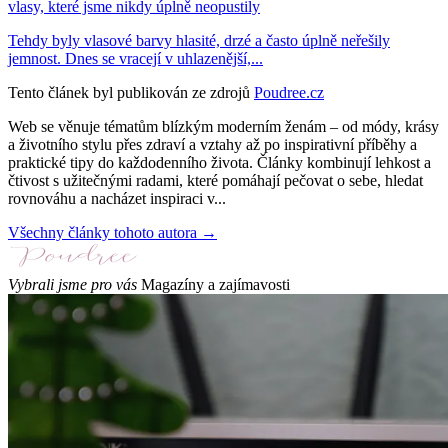
vlasy, které jsme nikdy úplně neopustily
Tehdy byly vlasové barvy hlasité, drzé a často úplně neřešily
jemnost. Dnes se vracejí v uhlazenější,...
Tento článek byl publikován ze zdrojů
Poudree.cz
Web se věnuje tématům blízkým moderním ženám – od módy, krásy
a životního stylu přes zdraví a vztahy až po inspirativní příběhy a
praktické tipy do každodenního života. Články kombinují lehkost a
čtivost s užitečnými radami, které pomáhají pečovat o sebe, hledat
rovnováhu a nacházet inspiraci v...
Všechny články tohoto autora →
Vybrali jsme pro vás
Magazíny a zajímavosti