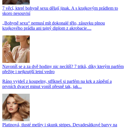
7 věcí, které bohyně sexu dělají jinak. A s krajkovým prádlem to
skoro nesouvisí
„Bohyně sexu“ nemusí mít dokonalé tělo, zásuvku plnou
krajkového prádla ani tajný diplom z akrobacie....
Navoníš se a za dvě hodiny nic necítíš? 7 triků, díky kterým parfém
přežije i nejkrutjší letní vedro
Ráno vyjdeš z koupelny, stříkneš si parfém na krk a zápěstí a
prvních dvacet minut voníš přesně tak, jak...
Platinová, tlusté melíry i skunk stripes. Devadesátkové barvy na