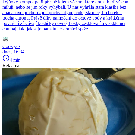
Dýňový kompot patří přesně k těm věcem, které doma buď všichni
milují, nebo se jim roky vyhýbali. U nás vyhrála stará klasika bez
ananasové příchuti - jen poctivá dýně, cukr, skořice, hřebíček a
trocha citronu. Právě díky namočení do octové vody a krátkému
povaření zůstávají kostičky pevné, hezky zesklovatí a ve sklenici
chutnají tak, jak si je pamatuji z domácí spíže.
Cooky.cz
dnes, 16:34
4 min
Reklama