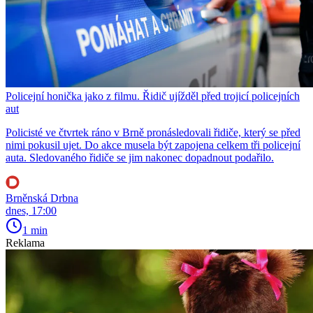
Policejní honička jako z filmu. Řidič ujížděl před trojicí policejních
aut
Policisté ve čtvrtek ráno v Brně pronásledovali řidiče, který se před
nimi pokusil ujet. Do akce musela být zapojena celkem tři policejní
auta. Sledovaného řidiče se jim nakonec dopadnout podařilo.
Brněnská Drbna
dnes, 17:00
1 min
Reklama