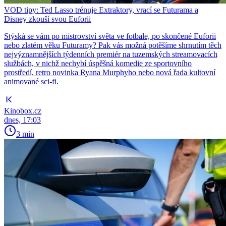
VOD tipy: Ted Lasso trénuje Extraktory, vrací se Futurama a
Disney zkouší svou Euforii
Stýská se vám po mistrovství světa ve fotbale, po skončené Euforii
nebo zlatém věku Futuramy? Pak vás možná potěšíme shrnutím těch
nejvýznamnějších týdenních premiér na tuzemských streamovacích
službách, v nichž nechybí úspěšná komedie ze sportovního
prostředí, retro novinka Ryana Murphyho nebo nová řada kultovní
animované sci-fi.
Kinobox.cz
dnes, 17:03
3 min