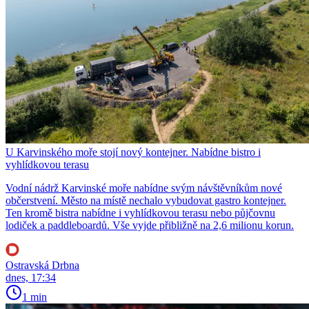
U Karvinského moře stojí nový kontejner. Nabídne bistro i
vyhlídkovou terasu
Vodní nádrž Karvinské moře nabídne svým návštěvníkům nové
občerstvení. Město na místě nechalo vybudovat gastro kontejner.
Ten kromě bistra nabídne i vyhlídkovou terasu nebo půjčovnu
lodiček a paddleboardů. Vše vyjde přibližně na 2,6 milionu korun.
Ostravská Drbna
dnes, 17:34
1 min