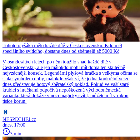
Tohoto plyšáka mělo každé dítě v Československu. Kdo měl
speciálního svítícího, dostane dnes od sběratelů až 5000 Kč
V osmdesátých letech po něm toužilo snad každé dítě v
Československu, ale jen málokdo mohl mít doma ten skutečně
nejvzácnější kousek. Legendární plyšová hračka s velkýma očima se
stala symbolem doby, málokdo však ví, že jedna konkrétní verze
dnes představuje hotový sběratelský poklad. Pokud ve vaší staré
krabici s hračkami odpočívá nepoškozená východoněmecká
varianta, která dokáže v noci magicky svítit, můžete mít v rukou
tisíce korun.
NESPECHEJ.cz
dnes, 17:00
3 min