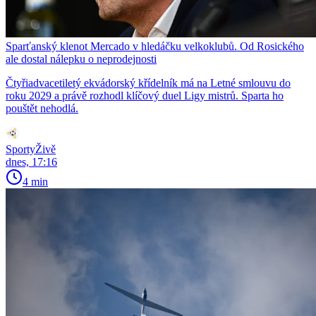
Sparťanský klenot Mercado v hledáčku velkoklubů. Od Rosického
ale dostal nálepku o neprodejnosti
Čtyřiadvacetiletý ekvádorský křídelník má na Letné smlouvu do
roku 2029 a právě rozhodl klíčový duel Ligy mistrů. Sparta ho
pouštět nehodlá.
SportyŽivě
dnes, 17:16
4 min