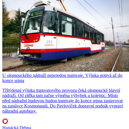
U olomouckého nádraží nepojedou tramvaje. Výluka potrvá až do
konce srpna
Třítýdenní výluka tramvajového provozu čeká olomoucké hlavní
nádraží. Od zítřka tam začne výměna výhybek a kolejnic. Místo
před nádražní budovou budou tramvaje do konce srpna zastavovat
na zastávce Kosmonautů. Do Pavloviček dopravní podnik vypraví
náhradní autobusy.
Hanácká Drbna