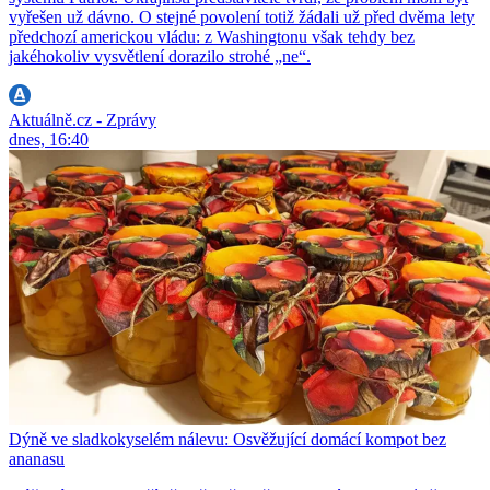
vyřešen už dávno. O stejné povolení totiž žádali už před dvěma lety
předchozí americkou vládu: z Washingtonu však tehdy bez
jakéhokoliv vysvětlení dorazilo strohé „ne“.
Aktuálně.cz - Zprávy
dnes, 16:40
Dýně ve sladkokyselém nálevu: Osvěžující domácí kompot bez
ananasu