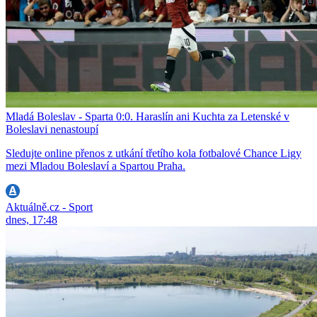
Mladá Boleslav - Sparta 0:0. Haraslín ani Kuchta za Letenské v
Boleslavi nenastoupí
Sledujte online přenos z utkání třetího kola fotbalové Chance Ligy
mezi Mladou Boleslaví a Spartou Praha.
Aktuálně.cz - Sport
dnes, 17:48