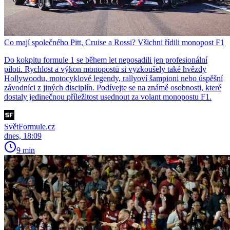
Co mají společného Pitt, Cruise a Rossi? Všichni řídili monopost F1
Do kokpitu formule 1 se během let neposadili jen profesionální
piloti. Rychlost a výkon monopostů si vyzkoušely také hvězdy
Hollywoodu, motocyklové legendy, rallyoví šampioni nebo úspěšní
závodníci z jiných disciplín. Podívejte se na známé osobnosti, které
dostaly jedinečnou příležitost usednout za volant monopostu F1.
SvětFormule.cz
dnes, 18:09
9 min