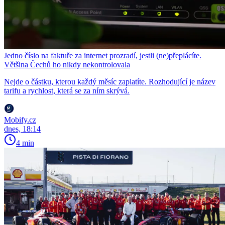
Jedno číslo na faktuře za internet prozradí, jestli (ne)přeplácíte.
Většina Čechů ho nikdy nekontrolovala
Nejde o částku, kterou každý měsíc zaplatíte. Rozhodující je název
tarifu a rychlost, která se za ním skrývá.
Mobify.cz
dnes, 18:14
4 min