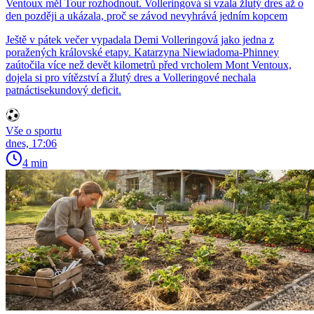
Ventoux měl Tour rozhodnout. Volleringová si vzala žlutý dres až o
den později a ukázala, proč se závod nevyhrává jedním kopcem
Ještě v pátek večer vypadala Demi Volleringová jako jedna z
poražených královské etapy. Katarzyna Niewiadoma-Phinney
zaútočila více než devět kilometrů před vrcholem Mont Ventoux,
dojela si pro vítězství a žlutý dres a Volleringové nechala
patnáctisekundový deficit.
Vše o sportu
dnes, 17:06
4 min