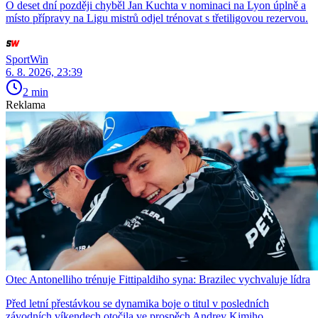
O deset dní později chyběl Jan Kuchta v nominaci na Lyon úplně a
místo přípravy na Ligu mistrů odjel trénovat s třetiligovou rezervou.
SportWin
6. 8. 2026, 23:39
2 min
Reklama
Otec Antonelliho trénuje Fittipaldiho syna: Brazilec vychvaluje lídra
Před letní přestávkou se dynamika boje o titul v posledních
závodních víkendech otočila ve prospěch Andrey Kimiho