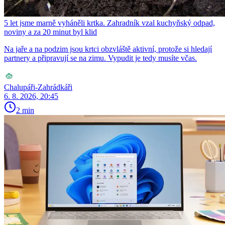
5 let jsme marně vyháněli krtka. Zahradník vzal kuchyňský odpad,
noviny a za 20 minut byl klid
Na jaře a na podzim jsou krtci obzvláště aktivní, protože si hledají
partnery a připravují se na zimu. Vypudit je tedy musíte včas.
Chalupáři-Zahrádkáři
6. 8. 2026, 20:45
2 min