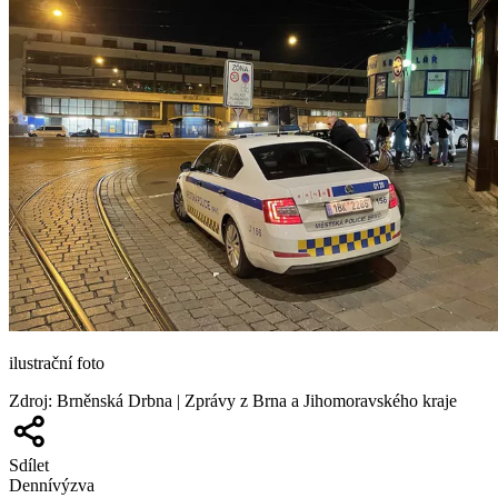
ilustrační foto
Zdroj
:
Brněnská Drbna | Zprávy z Brna a Jihomoravského kraje
Sdílet
Denní
výzva