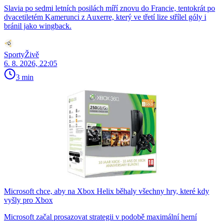
Slavia po sedmi letních posilách míří znovu do Francie, tentokrát po
dvacetiletém Kamerunci z Auxerre, který ve třetí lize střílel góly i
bránil jako wingback.
SportyŽivě
6. 8. 2026, 22:05
3 min
Microsoft chce, aby na Xbox Helix běhaly všechny hry, které kdy
vyšly pro Xbox
Microsoft začal prosazovat strategii v podobě maximální herní