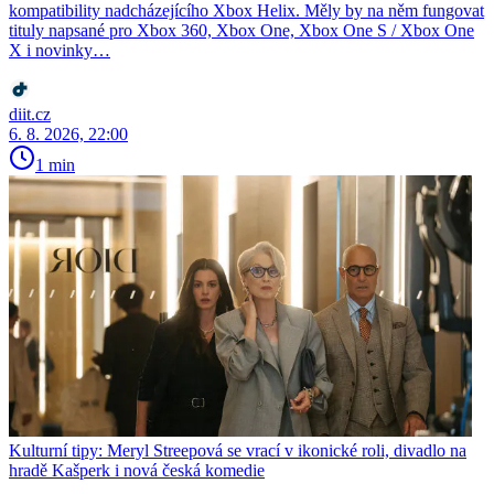
kompatibility nadcházejícího Xbox Helix. Měly by na něm fungovat
tituly napsané pro Xbox 360, Xbox One, Xbox One S / Xbox One
X i novinky…
diit.cz
6. 8. 2026, 22:00
1 min
Kulturní tipy: Meryl Streepová se vrací v ikonické roli, divadlo na
hradě Kašperk i nová česká komedie