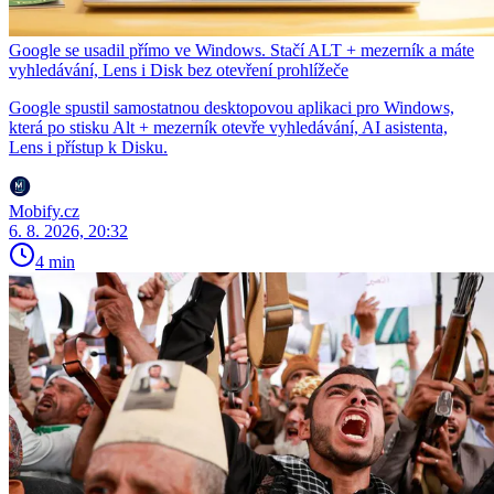
Google se usadil přímo ve Windows. Stačí ALT + mezerník a máte
vyhledávání, Lens i Disk bez otevření prohlížeče
Google spustil samostatnou desktopovou aplikaci pro Windows,
která po stisku Alt + mezerník otevře vyhledávání, AI asistenta,
Lens i přístup k Disku.
Mobify.cz
6. 8. 2026, 20:32
4 min