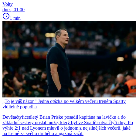
Volty
dnes, 01:00
1 min
„To je váš názor." Jedna otázka po velkém večeru trenéra Sparty
viditelně popudila
Devětačtyřicetiletý Brian Priske posadil kapitána na lavičku a do
základní sestavy poslal muže, který byl ve Spartě sotva čtyři dny. Po
výhře 2:1 nad Lyonem mluvil o jednom z nejsilnějších večerů, jaké
na Letné za svého druhého angažmá zažil.