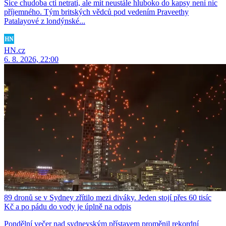
Sice chudoba cti netratí, ale mít neustále hluboko do kapsy není nic
příjemného. Tým britských vědců pod vedením Praveethy
Patalayové z londýnské...
HN.cz
6. 8. 2026, 22:00
89 dronů se v Sydney zřítilo mezi diváky. Jeden stojí přes 60 tisíc
Kč a po pádu do vody je úplně na odpis
Pondělní večer nad sydneyským přístavem proměnil rekordní