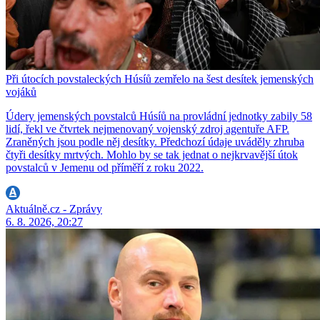
Při útocích povstaleckých Húsíů zemřelo na šest desítek jemenských
vojáků
Údery jemenských povstalců Húsíů na provládní jednotky zabily 58
lidí, řekl ve čtvrtek nejmenovaný vojenský zdroj agentuře AFP.
Zraněných jsou podle něj desítky. Předchozí údaje uváděly zhruba
čtyři desítky mrtvých. Mohlo by se tak jednat o nejkrvavější útok
povstalců v Jemenu od příměří z roku 2022.
Aktuálně.cz - Zprávy
6. 8. 2026, 20:27