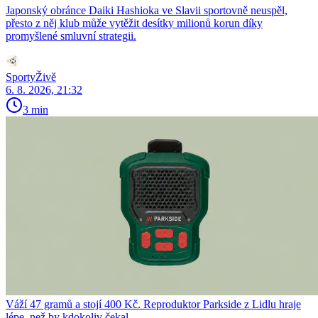
Japonský obránce Daiki Hashioka ve Slavii sportovně neuspěl,
přesto z něj klub může vytěžit desítky milionů korun díky
promyšlené smluvní strategii.
SportyŽivě
6. 8. 2026, 21:32
3 min
Váží 47 gramů a stojí 400 Kč. Reproduktor Parkside z Lidlu hraje
lépe, než by kdokoliv čekal