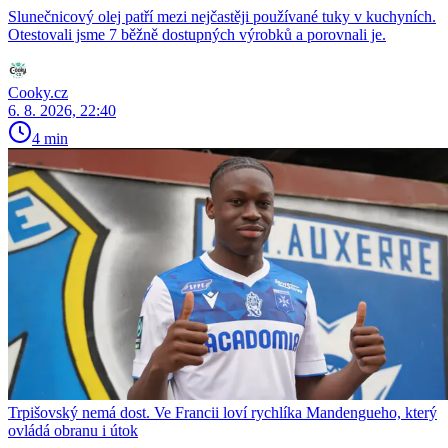
Slunečnicový olej patří mezi nejčastěji používané tuky v kuchyních.
Otestovali jsme 7 běžně dostupných výrobků a porovnali je.
Cooky.cz
6. 8. 2026, 22:40
4 min
Trpišovský nemá dost. Ve Francii loví rychlíka Mandengueho, který
ovládá obranu i útok