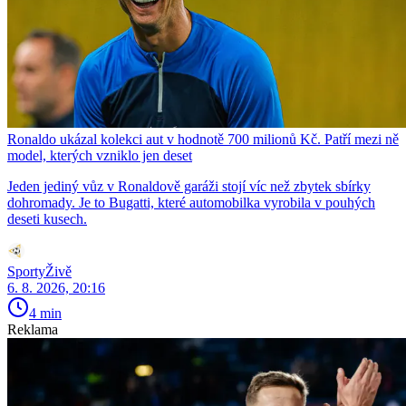
Ronaldo ukázal kolekci aut v hodnotě 700 milionů Kč. Patří mezi ně
model, kterých vzniklo jen deset
Jeden jediný vůz v Ronaldově garáži stojí víc než zbytek sbírky
dohromady. Je to Bugatti, které automobilka vyrobila v pouhých
deseti kusech.
SportyŽivě
6. 8. 2026, 20:16
4 min
Reklama