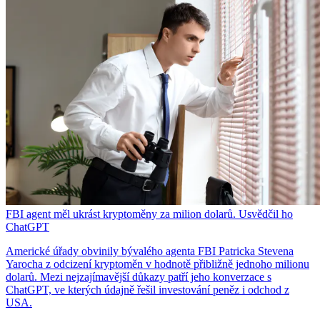
FBI agent měl ukrást kryptoměny za milion dolarů. Usvědčil ho
ChatGPT
Americké úřady obvinily bývalého agenta FBI Patricka Stevena
Yarocha z odcizení kryptoměn v hodnotě přibližně jednoho milionu
dolarů. Mezi nejzajímavější důkazy patří jeho konverzace s
ChatGPT, ve kterých údajně řešil investování peněz i odchod z
USA.