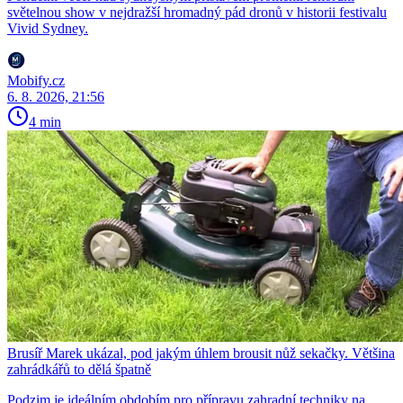
světelnou show v nejdražší hromadný pád dronů v historii festivalu
Vivid Sydney.
Mobify.cz
6. 8. 2026, 21:56
4 min
Brusíř Marek ukázal, pod jakým úhlem brousit nůž sekačky. Většina
zahrádkářů to dělá špatně
Podzim je ideálním obdobím pro přípravu zahradní techniky na