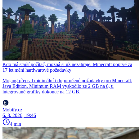
Kdo má starší počítač, možná si už nezahraje. Minecraft poprvé za
17 let mění hardwarové požadavky
Mojang přepsal minimální i doporučené požadavky pro Minecraft:
Java Edition. Minimum RAM vyskočilo ze 2 GB na 8, u
integrované grafiky dokonce na 12 GB.
Mobify.cz
6. 8. 2026, 19:46
4 min