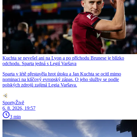
Kuchta se nevešel ani na Lyon a po příchodu Brunese je blízko
odchodu. Sparta jedná s Legií Varšava
Sparta v létě přestavěla hrot útoku a Jan Kuchta se ocitl mimo
nominaci na klíčový evropský zápas. O jeho služby se podle
polských zdrojů zajímá Legia Varšava.
SportyŽivě
6. 8. 2026, 19:57
3 min