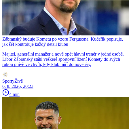
Zábranský buduje Kometu po vzoru Fergusona. Kučeřík popisuje,
jak šéf kontroluje každý detail klubu
Majitel, generální manažer a nově opět hlavní trenér v jedné osobě.
Libor Zábranský stáhl veškeré sportovní řízení Komety do svých
rukou právě ve chvíli, kdy klub míří do nové éry.
SportyŽivě
6. 8. 2026, 20:23
4 min