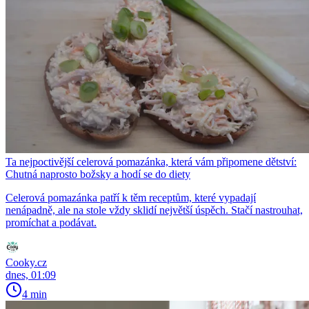
Ta nejpoctivější celerová pomazánka, která vám připomene dětství:
Chutná naprosto božsky a hodí se do diety
Celerová pomazánka patří k těm receptům, které vypadají
nenápadně, ale na stole vždy sklidí největší úspěch. Stačí nastrouhat,
promíchat a podávat.
Cooky.cz
dnes, 01:09
4 min