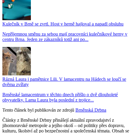
Kulečník v Brně se zvrtl. Host v herně hajloval a napadl obsluhu
Nepříjemnou směnu za sebou mají pracovníci kulečníkové herny v
centru Brna. Jeden ze zákazníků totiž ani po...
Rázná Laura i pamětnice Lili. V lamacentru na Hádech se loučí se
dvěma zvířaty
Brněnské lamacentrum v těchto dnech přišlo o dvě dlouholeté
obyvatelky. Lama Laura byla poslední z trojice...
Tento článek byl publikován ze zdrojů
Brněnská Drbna
Články z Brněnské Drbny přinášejí aktuální zpravodajství z
jihomoravské metropole a jejího okolí – od politiky přes dopravu,
kulturu, školství až po bezpečnostní a společenská témata. Obsah se