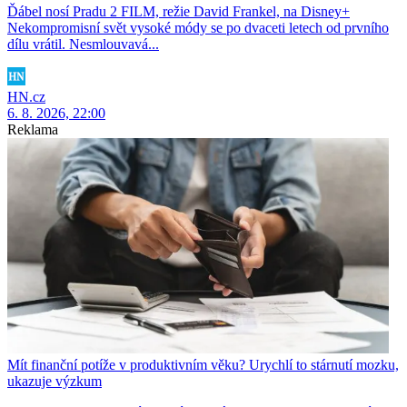
Ďábel nosí Pradu 2 FILM, režie David Frankel, na Disney+
Nekompromisní svět vysoké módy se po dvaceti letech od prvního
dílu vrátil. Nesmlouvavá...
HN.cz
6. 8. 2026, 22:00
Reklama
Mít finanční potíže v produktivním věku? Urychlí to stárnutí mozku,
ukazuje výzkum