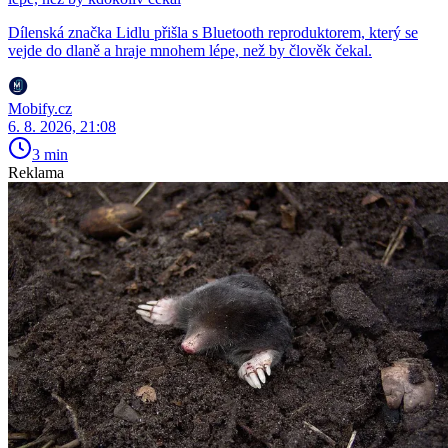
Dílenská značka Lidlu přišla s Bluetooth reproduktorem, který se
vejde do dlaně a hraje mnohem lépe, než by člověk čekal.
Mobify.cz
6. 8. 2026, 21:08
3 min
Reklama