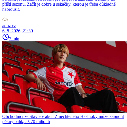
příští sezonu. Začít je dobré u sekačky, kterou je třeba důkladně
nabrousit.
adbz.cz
6. 8. 2026, 21:39
2 min
Obchodníci ze Slavie v akci. Z nechtěného Hashioky může kápnout
pěkný balík, až 70 milionů