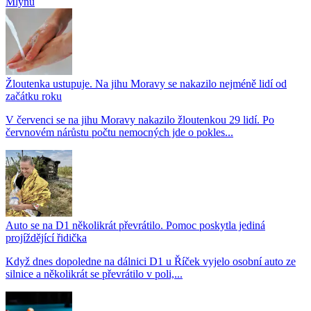
Mlýnů
Žloutenka ustupuje. Na jihu Moravy se nakazilo nejméně lidí od
začátku roku
V červenci se na jihu Moravy nakazilo žloutenkou 29 lidí. Po
červnovém nárůstu počtu nemocných jde o pokles...
Auto se na D1 několikrát převrátilo. Pomoc poskytla jediná
projíždějící řidička
Když dnes dopoledne na dálnici D1 u Říček vyjelo osobní auto ze
silnice a několikrát se převrátilo v poli,...