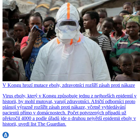
V Kongu hrozí mutace eboly, zdravotníci rozšíří zásah proti nákaze
Virus eboly, který v Kongu způsobuje jednu z nejhorších epidemií v
historii, by mohl mutovat, varují zdravotníci. Afričtí odborníci proto
plánují výrazně rozšířit zásah proti nákaze, včetně vyhledávání
pacientů přímo v domácnostech. Počet potvrzených případů už
překročil 4000 a podle úřadů jde o druhou největší epidemii eboly v
historii, uvedl list The Guardian.