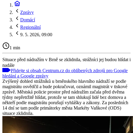
Zprávy
Domácí
Regionální
9. 5. 2026, 09:00
1 min
Situace před nádražím v Brně se zklidnila, strážníci jej budou hlídat i
nadále
Přidejte si obsah Centrum.cz do oblíbených zdrojů pro Google
hledání a Google zprávy
Zvýšený dohled strážníků u brněnského hlavního nádraží se podle
magistrátu osvědčil a bude pokračovat, oznámil magistrát v tiskové
zprávě. Městská policie prostor před nádražím začala před dvěma
týdny nepřetržitě hlídat, protože se tam shlukují lidé bez domova a
někteří podle magistrátu porušují vyhlášky a zákony. Za posledních
14 dní se tam podle primátorky města Markéty Vaňkové (ODS)
situace zklidnila.