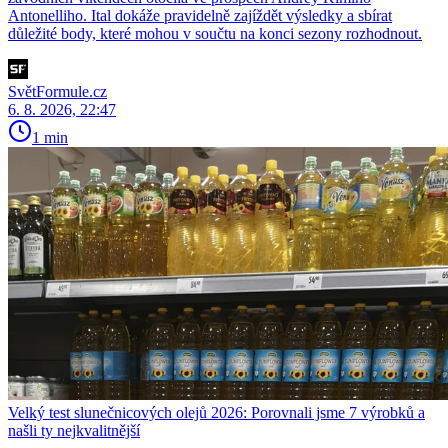
Antonelliho. Ital dokáže pravidelně zajíždět výsledky a sbírat
důležité body, které mohou v součtu na konci sezony rozhodnout.
SvětFormule.cz
6. 8. 2026, 22:47
1 min
Velký test slunečnicových olejů 2026: Porovnali jsme 7 výrobků a
našli ty nejkvalitnější