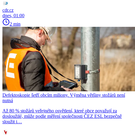
cdr.cz
dnes, 01:00
2 min
Defektoskopie šetří obcím miliony. Výměna většiny stožárů není
nutná
Až 80 % stožárů veřejného osvětlení, které obce považují za
dosloužilé, může podle měření společnosti ČEZ ESL bezpečně
sloužit i…