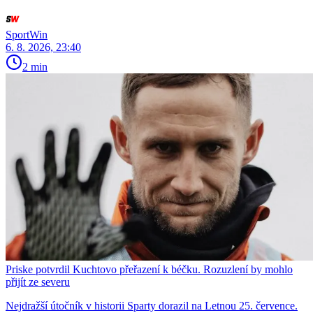
SportWin
6. 8. 2026, 23:40
2 min
Priske potvrdil Kuchtovo přeřazení k béčku. Rozuzlení by mohlo
přijít ze severu
Nejdražší útočník v historii Sparty dorazil na Letnou 25. července.