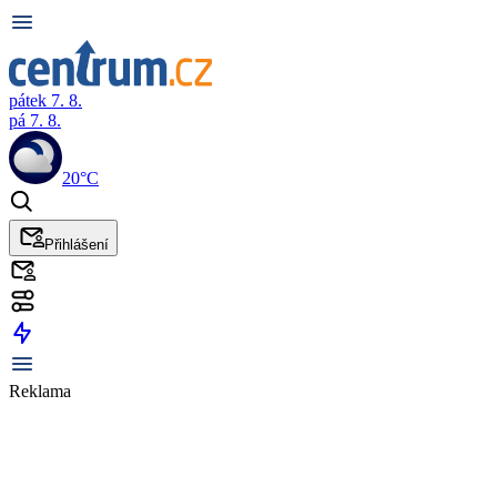
pátek 7. 8.
pá 7. 8.
20°C
Přihlášení
Reklama