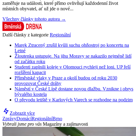
zaměřuje na události, které přímo ovlivňují každodenní život
místních obyvatel, ať už jde o nové...
Všechny články tohoto autora →
Další články z kategorie
Regionální
Marek Ztracený zrušil kvůli suchu ohňostroj po koncertu na
Letné
Žloutenka ustupuje. Na jihu Moravy se nakazilo nejméně lidí
od začátku roku
Studenti zaplnili koleje v Olomouci rychleji než loni. UP řeší
rozšíření kapacit
Příměstské vlaky v Praze a okolí budou od roku 2030
provozovat České dráhy
Náměstí v České Lípě dostane novou dlažbu. Vznikne i obrys
bývalého kostela
O převodu letiště v Karlových Varech se rozhodne na podzim
Zobrazit více
Zprávy
Domácí
Regionální
Brno
Vybrali jsme pro vás
Magazíny a zajímavosti