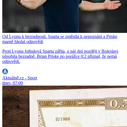
Od Lyonu k bezradnosti. Sparta se změnila k nepoznání a Priske
marně hledal odpovědi
Proti Lyonu fotbalová Sparta zářila, o pár dní později v Boleslavi
působila bezradně. Brian Priske po porážce 0:2 přiznal, že nemá
odpovědi.
Aktuálně.cz - Sport
dnes, 07:00