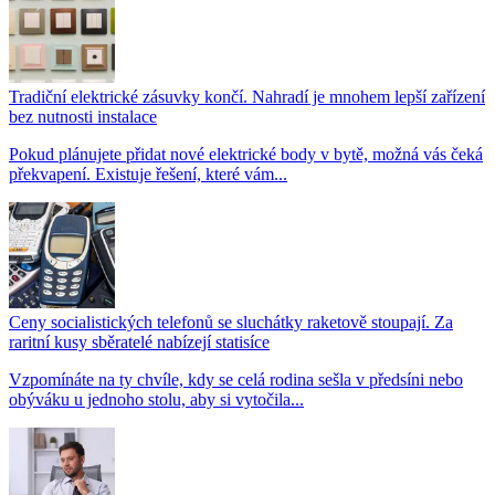
Tradiční elektrické zásuvky končí. Nahradí je mnohem lepší zařízení
bez nutnosti instalace
Pokud plánujete přidat nové elektrické body v bytě, možná vás čeká
překvapení. Existuje řešení, které vám...
Ceny socialistických telefonů se sluchátky raketově stoupají. Za
raritní kusy sběratelé nabízejí statisíce
Vzpomínáte na ty chvíle, kdy se celá rodina sešla v předsíni nebo
obýváku u jednoho stolu, aby si vytočila...