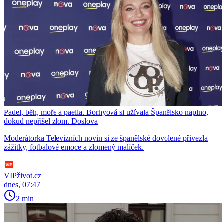
Padel, běh, moře a paella. Borhyová si užívala Španělsko naplno,
dokud nepřišel zlom. Doslova
Moderátorka Televizních novin si ze španělské dovolené přivezla
zážitky, fotbalové emoce a zlomený malíček.
VIPživot.cz
dnes, 07:47
2 min