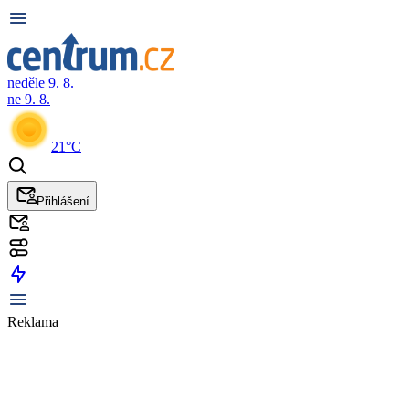
neděle 9. 8.
ne 9. 8.
21°C
Přihlášení
Reklama