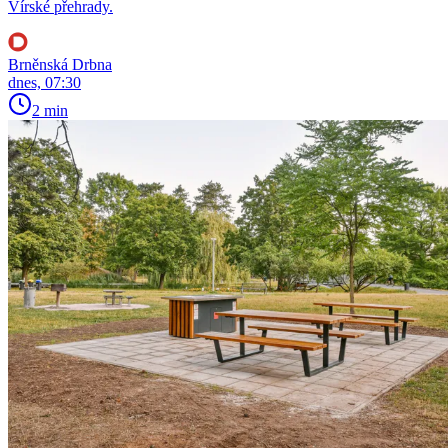
Vírské přehrady.
Brněnská Drbna
dnes, 07:30
2 min