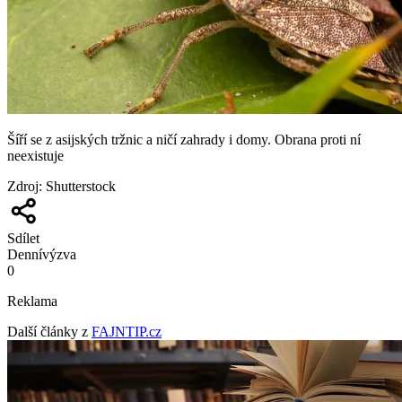
Šíří se z asijských tržnic a ničí zahrady i domy. Obrana proti ní
neexistuje
Zdroj
:
Shutterstock
Sdílet
Denní
výzva
0
Reklama
Další články z
FAJNTIP.cz