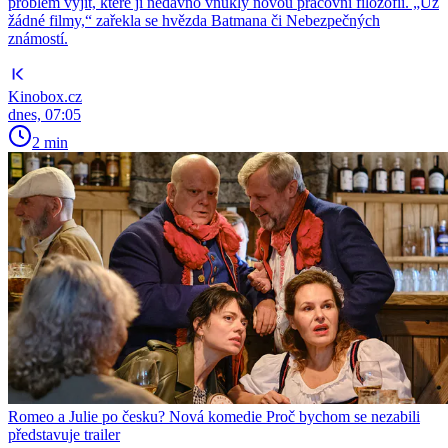
problém vyjít, které jí nedávno vnukly novou pracovní filozofii. „Už
žádné filmy,“ zařekla se hvězda Batmana či Nebezpečných
známostí.
Kinobox.cz
dnes, 07:05
2 min
Romeo a Julie po česku? Nová komedie Proč bychom se nezabili
představuje trailer