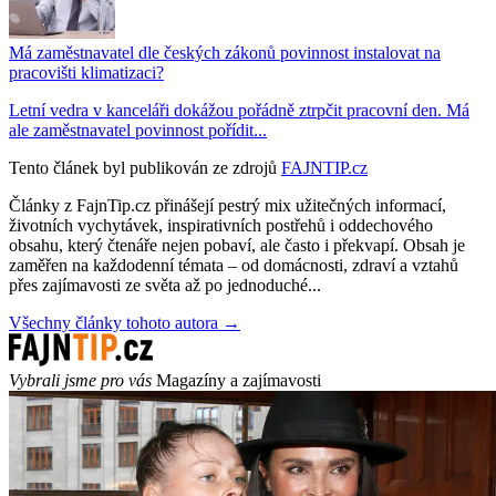
Má zaměstnavatel dle českých zákonů povinnost instalovat na
pracovišti klimatizaci?
Letní vedra v kanceláři dokážou pořádně ztrpčit pracovní den. Má
ale zaměstnavatel povinnost pořídit...
Tento článek byl publikován ze zdrojů
FAJNTIP.cz
Články z FajnTip.cz přinášejí pestrý mix užitečných informací,
životních vychytávek, inspirativních postřehů i oddechového
obsahu, který čtenáře nejen pobaví, ale často i překvapí. Obsah je
zaměřen na každodenní témata – od domácnosti, zdraví a vztahů
přes zajímavosti ze světa až po jednoduché...
Všechny články tohoto autora →
Vybrali jsme pro vás
Magazíny a zajímavosti