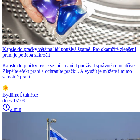
Kapsle do pračky většina lidí používá špatně. Pro okamžité zlepšení
praní je potřeba zakročit
Kapsle do pračky byste se měli naučit používat správně co nejdříve.
Zlepšíte efekt praní a ochráníte pračku. A využít je můžete i mimo
samotné praní.
BydlímeÚtulně.cz
dnes, 07:09
2 min