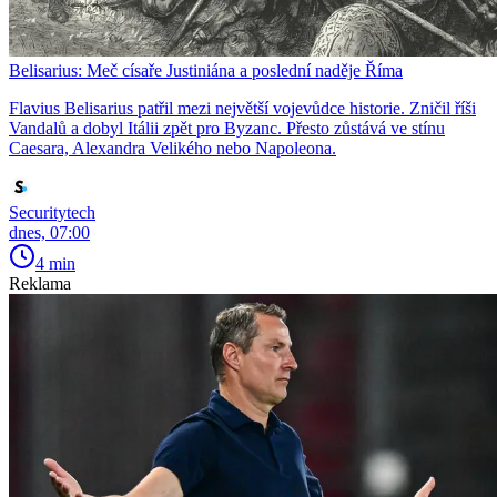
Belisarius: Meč císaře Justiniána a poslední naděje Říma
Flavius Belisarius patřil mezi největší vojevůdce historie. Zničil říši
Vandalů a dobyl Itálii zpět pro Byzanc. Přesto zůstává ve stínu
Caesara, Alexandra Velikého nebo Napoleona.
Securitytech
dnes, 07:00
4 min
Reklama