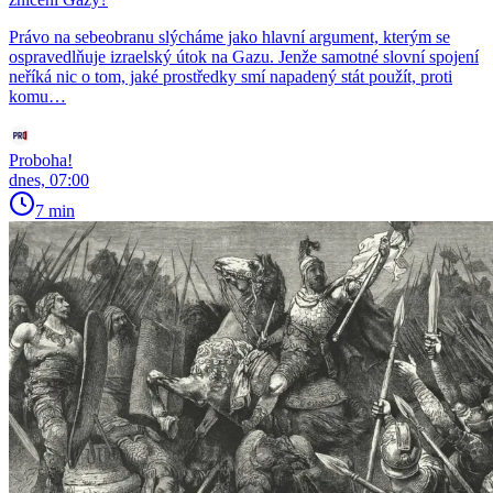
Právo na sebeobranu slýcháme jako hlavní argument, kterým se
ospravedlňuje izraelský útok na Gazu. Jenže samotné slovní spojení
neříká nic o tom, jaké prostředky smí napadený stát použít, proti
komu…
Proboha!
dnes, 07:00
7 min