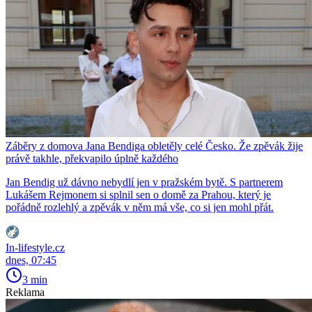
Záběry z domova Jana Bendiga obletěly celé Česko. Že zpěvák žije
právě takhle, překvapilo úplně každého
Jan Bendig už dávno nebydlí jen v pražském bytě. S partnerem
Lukášem Rejmonem si splnil sen o domě za Prahou, který je
pořádně rozlehlý a zpěvák v něm má vše, co si jen mohl přát.
In-lifestyle.cz
dnes, 07:45
3 min
Reklama