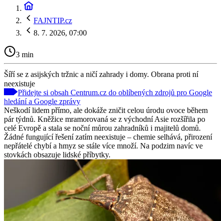
FAJNTIP.cz
8. 7. 2026, 07:00
3 min
Šíří se z asijských tržnic a ničí zahrady i domy. Obrana proti ní
neexistuje
Přidejte si obsah Centrum.cz do oblíbených zdrojů pro Google
hledání a Google zprávy
Neškodí lidem přímo, ale dokáže zničit celou úrodu ovoce během
pár týdnů. Kněžice mramorovaná se z východní Asie rozšířila po
celé Evropě a stala se noční můrou zahradníků i majitelů domů.
Žádné fungující řešení zatím neexistuje – chemie selhává, přirození
nepřátelé chybí a hmyz se stále více množí. Na podzim navíc ve
stovkách obsazuje lidské příbytky.