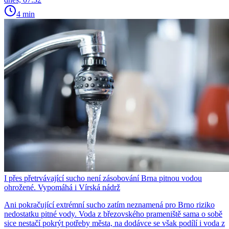
4 min
I přes přetrvávající sucho není zásobování Brna pitnou vodou
ohrožené. Vypomáhá i Vírská nádrž
Ani pokračující extrémní sucho zatím neznamená pro Brno riziko
nedostatku pitné vody. Voda z březovského prameniště sama o sobě
sice nestačí pokrýt potřeby města, na dodávce se však podílí i voda z