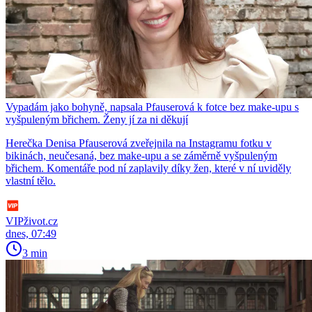
Vypadám jako bohyně, napsala Pfauserová k fotce bez make-upu s
vyšpuleným břichem. Ženy jí za ni děkují
Herečka Denisa Pfauserová zveřejnila na Instagramu fotku v
bikinách, neučesaná, bez make-upu a se záměrně vyšpuleným
břichem. Komentáře pod ní zaplavily díky žen, které v ní uviděly
vlastní tělo.
VIPživot.cz
dnes, 07:49
3 min