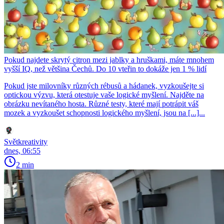
Pokud najdete skrytý citron mezi jablky a hruškami, máte mnohem
vyšší IQ, než většina Čechů. Do 10 vteřin to dokáže jen 1 % lidí
Pokud jste milovníky různých rébusů a hádanek, vyzkoušejte si
optickou výzvu, která otestuje vaše logické myšlení. Najděte na
obrázku nevítaného hosta. Různé testy, které mají potrápit váš
mozek a vyzkoušet schopnosti logického myšlení, jsou na [...]...
Světkreativity
dnes, 06:55
2 min