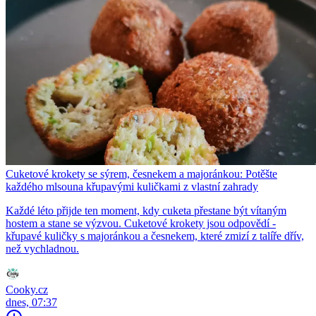
Cuketové krokety se sýrem, česnekem a majoránkou: Potěšte
každého mlsouna křupavými kuličkami z vlastní zahrady
Každé léto přijde ten moment, kdy cuketa přestane být vítaným
hostem a stane se výzvou. Cuketové krokety jsou odpovědí -
křupavé kuličky s majoránkou a česnekem, které zmizí z talíře dřív,
než vychladnou.
Cooky.cz
dnes, 07:37