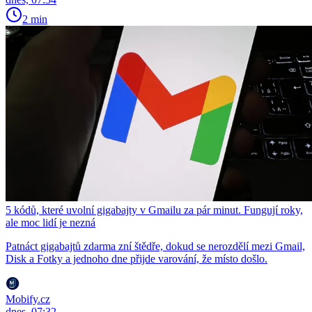
2 min
5 kódů, které uvolní gigabajty v Gmailu za pár minut. Fungují roky,
ale moc lidí je nezná
Patnáct gigabajtů zdarma zní štědře, dokud se nerozdělí mezi Gmail,
Disk a Fotky a jednoho dne přijde varování, že místo došlo.
Mobify.cz
dnes, 07:32