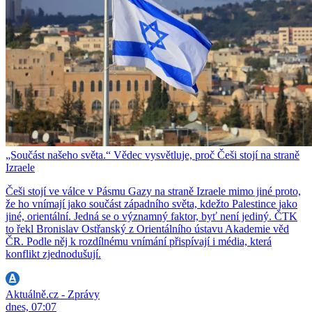
„Součást našeho světa.“ Vědec vysvětluje, proč Češi stojí na straně
Izraele
Češi stojí ve válce v Pásmu Gazy na straně Izraele mimo jiné proto,
že ho vnímají jako součást západního světa, kdežto Palestince jako
jiné, orientální. Jedná se o významný faktor, byť není jediný. ČTK
to řekl Bronislav Ostřanský z Orientálního ústavu Akademie věd
ČR. Podle něj k rozdílnému vnímání přispívají i média, která
konflikt zjednodušují.
Aktuálně.cz - Zprávy
dnes, 07:07