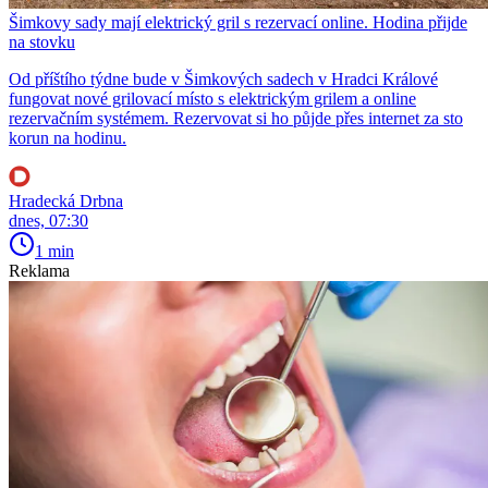
Šimkovy sady mají elektrický gril s rezervací online. Hodina přijde
na stovku
Od příštího týdne bude v Šimkových sadech v Hradci Králové
fungovat nové grilovací místo s elektrickým grilem a online
rezervačním systémem. Rezervovat si ho půjde přes internet za sto
korun na hodinu.
Hradecká Drbna
dnes, 07:30
1 min
Reklama