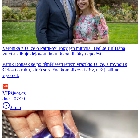
Veronika z Ulice o Patrikovi roky jen mluvila. Teď se Jiří Hána
vrací a slibuje dějovou linku, která diváky nepotěší
Patrik Rousek se po téměř šesti letech vrací do Ulice, a rovnou s
žádostí o ruku, která se začne komplikovat dřív, než ji stihne
vyslovit.
VIPživot.cz
dnes, 07:29
2 min