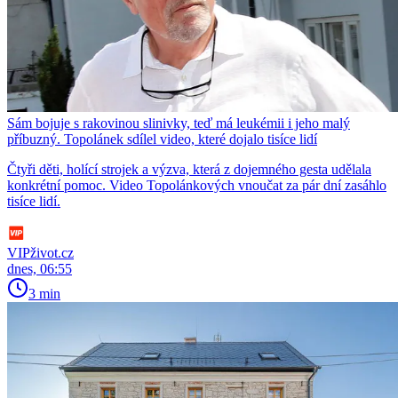
Sám bojuje s rakovinou slinivky, teď má leukémii i jeho malý
příbuzný. Topolánek sdílel video, které dojalo tisíce lidí
Čtyři děti, holící strojek a výzva, která z dojemného gesta udělala
konkrétní pomoc. Video Topolánkových vnoučat za pár dní zasáhlo
tisíce lidí.
VIPživot.cz
dnes, 06:55
3 min