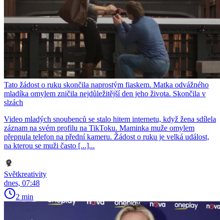
Tato žádost o ruku skončila naprostým fiaskem. Matka odvážného
mladíka omylem zničila nejdůležitější den jeho života. Skončila v
slzách
Video mladých snoubenců se stalo hitem internetu, když žena sdílela
záznam na svém profilu na TikToku. Maminka muže omylem
přepnula telefon na přední kameru. Žádost o ruku je velká událost,
na kterou se muži často [...]...
Světkreativity
dnes, 07:48
2 min