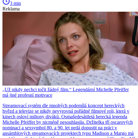
3 min
Reklama
„Už nikdy nechci točit žádný film.“ Legendární Michelle Pfeiffer
má jiné profesní motivace
Streamovací systém dle mnohých podemílá koncept hereckých
hvězd a televize se nikdy nevyrovná pořádné filmové roli, která v
kinech osloví miliony diváků. Osmašedesátiletá herecká legenda
Michelle Pfeiffer by nicméně nesouhlasila. Držitelka tří oscarových
nominací a sexsymbol 80. a 90. let nedá dopustit na práci v
ansámblových streamovacích projektech typu Madison a Margo má