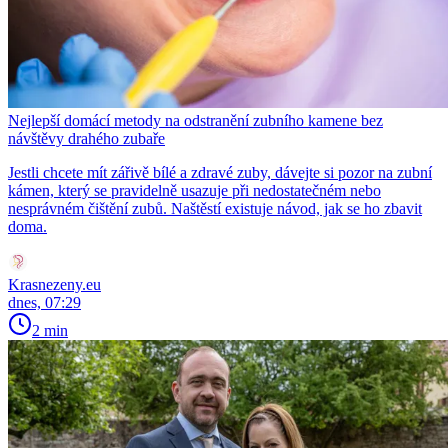
Nejlepší domácí metody na odstranění zubního kamene bez
návštěvy drahého zubaře
Jestli chcete mít zářivě bílé a zdravé zuby, dávejte si pozor na zubní
kámen, který se pravidelně usazuje při nedostatečném nebo
nesprávném čištění zubů. Naštěstí existuje návod, jak se ho zbavit
doma.
Krasnezeny.eu
dnes, 07:29
2 min