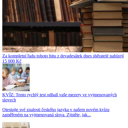
Za kompletní řadu tohoto hitu z devadesátek dnes sběratelé nabízejí
15 000 Kč
KVÍZ: Tento rychlý test odhalí vaše mezery ve vyjmenovaných
slovech
Otestujte své znalosti českého jazyka v našem novém kvízu
zaměřeném na vyjmenovaná slova. Zjistěte, jak...