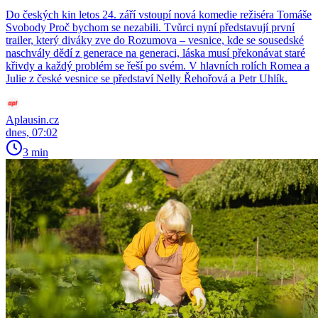
Do českých kin letos 24. září vstoupí nová komedie režiséra Tomáše
Svobody Proč bychom se nezabili. Tvůrci nyní představují první
trailer, který diváky zve do Rozumova – vesnice, kde se sousedské
naschvály dědí z generace na generaci, láska musí překonávat staré
křivdy a každý problém se řeší po svém. V hlavních rolích Romea a
Julie z české vesnice se představí Nelly Řehořová a Petr Uhlík.
Aplausin.cz
dnes, 07:02
3 min