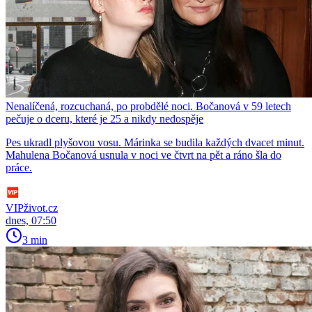
Nenalíčená, rozcuchaná, po probdělé noci. Bočanová v 59 letech
pečuje o dceru, které je 25 a nikdy nedospěje
Pes ukradl plyšovou vosu. Márinka se budila každých dvacet minut.
Mahulena Bočanová usnula v noci ve čtvrt na pět a ráno šla do
práce.
VIPživot.cz
dnes, 07:50
3 min