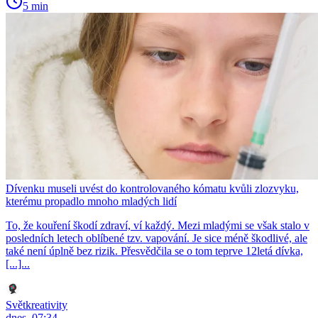
5 min
Dívenku museli uvést do kontrolovaného kómatu kvůli zlozvyku,
kterému propadlo mnoho mladých lidí
To, že kouření škodí zdraví, ví každý. Mezi mladými se však stalo v
posledních letech oblíbené tzv. vapování. Je sice méně škodlivé, ale
také není úplně bez rizik. Přesvědčila se o tom teprve 12letá dívka,
[...]...
Světkreativity
dnes, 07:34