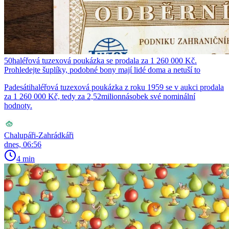
50haléřová tuzexová poukázka se prodala za 1 260 000 Kč.
Prohledejte šuplíky, podobné bony mají lidé doma a netuší to
Padesátihaléřová tuzexová poukázka z roku 1959 se v aukci prodala
za 1 260 000 Kč, tedy za 2,52milionnásobek své nominální
hodnoty.
Chalupáři-Zahrádkáři
dnes, 06:56
4 min