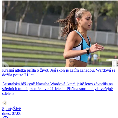
Krásná atletka přišla o život. Její skon je zatím záhadou, Wardová se
dožila pouze 21 let
Australská běžkyně Natasha Wardová, která ještě letos závodila na
středních tratích, zemřela ve 21 letech. Příčina smrti nebyla veřejně
sdělena.
SportyŽivě
dnes, 07:06