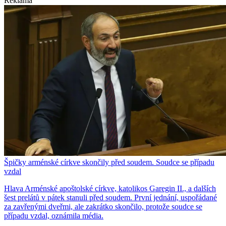
Reklama
Špičky arménské církve skončily před soudem. Soudce se případu
vzdal
Hlava Arménské apoštolské církve, katolikos Garegin II., a dalších
šest prelátů v pátek stanuli před soudem. První jednání, uspořádané
za zavřenými dveřmi, ale zakrátko skončilo, protože soudce se
případu vzdal, oznámila média.