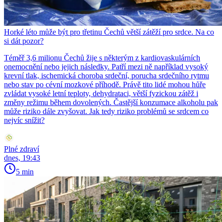
Horké léto může být pro třetinu Čechů větší zátěží pro srdce. Na co
si dát pozor?
Téměř 3,6 milionu Čechů žije s některým z kardiovaskulárních
onemocnění nebo jejich následky. Patří mezi ně například vysoký
krevní tlak, ischemická choroba srdeční, porucha srdečního rytmu
nebo stav po cévní mozkové příhodě. Právě tito lidé mohou hůře
zvládat vysoké letní teploty, dehydrataci, větší fyzickou zátěž i
změny režimu během dovolených. Častější konzumace alkoholu pak
může riziko dále zvyšovat. Jak tedy riziko problémů se srdcem co
nejvíc snížit?
Plné zdraví
dnes, 19:43
5 min