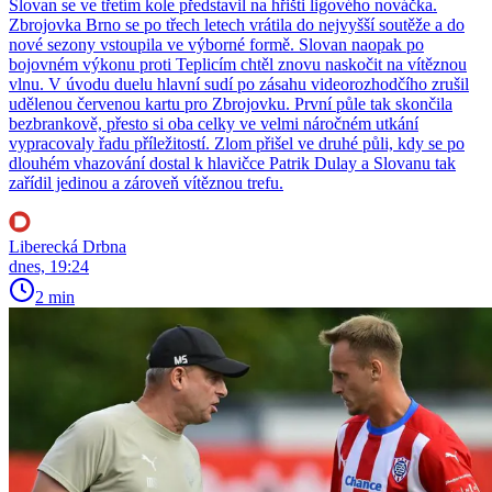
Slovan se ve třetím kole představil na hřišti ligového nováčka.
Zbrojovka Brno se po třech letech vrátila do nejvyšší soutěže a do
nové sezony vstoupila ve výborné formě. Slovan naopak po
bojovném výkonu proti Teplicím chtěl znovu naskočit na vítěznou
vlnu. V úvodu duelu hlavní sudí po zásahu videorozhodčího zrušil
udělenou červenou kartu pro Zbrojovku. První půle tak skončila
bezbrankově, přesto si oba celky ve velmi náročném utkání
vypracovaly řadu příležitostí. Zlom přišel ve druhé půli, kdy se po
dlouhém vhazování dostal k hlavičce Patrik Dulay a Slovanu tak
zařídil jedinou a zároveň vítěznou trefu.
Liberecká Drbna
dnes, 19:24
2 min