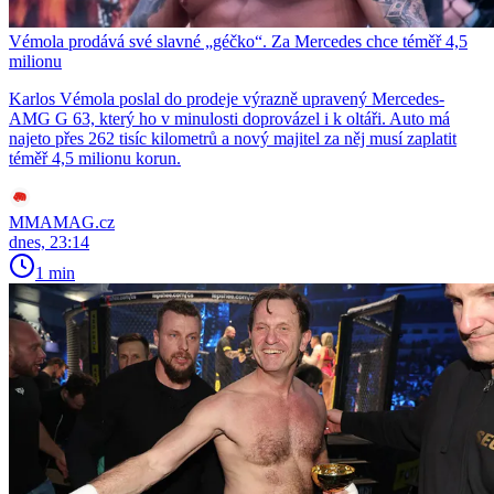
Vémola prodává své slavné „géčko“. Za Mercedes chce téměř 4,5
milionu
Karlos Vémola poslal do prodeje výrazně upravený Mercedes-
AMG G 63, který ho v minulosti doprovázel i k oltáři. Auto má
najeto přes 262 tisíc kilometrů a nový majitel za něj musí zaplatit
téměř 4,5 milionu korun.
MMAMAG.cz
dnes, 23:14
1 min