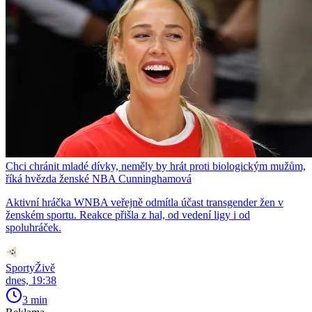
Chci chránit mladé dívky, neměly by hrát proti biologickým mužům,
říká hvězda ženské NBA Cunninghamová
Aktivní hráčka WNBA veřejně odmítla účast transgender žen v
ženském sportu. Reakce přišla z hal, od vedení ligy i od
spoluhráček.
SportyŽivě
dnes, 19:38
3 min