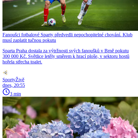
Fanoušci fotbalové Sparty předvedli nepochopitelné chování. Klub
musí zaplatit tučnou pokutu
Sparta Praha dostala za výtržnosti svých fanoušků v Brně pokutu
300 000 Kč. Světlice letěly směrem k hrací ploše, v sektoru hostů
hořela střecha toalet.
SportyŽivě
dnes, 20:55
3 min