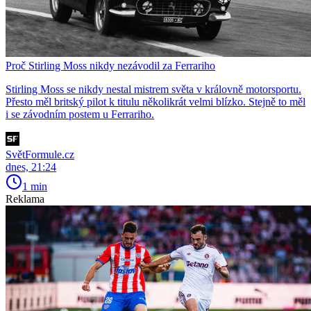
Proč Stirling Moss nikdy nezávodil za Ferrariho
Stirling Moss se nikdy nestal mistrem světa v královně motorsportu.
Přesto měl britský pilot k titulu několikrát velmi blízko. Stejně to měl
i se závodním postem u Ferrariho.
SvětFormule.cz
dnes, 21:24
1 min
Reklama