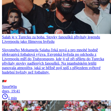
Salah je v Turecku za boha. Stovky fanoušků přivítaly legendu
Liverpoolu jako filmovou hvězdu
Slovutného Mohameda Salaha čeká nová a pro mnohé hodně
překvapivá fotbalová výzva. Egyptská hvězda po odchodu z
Liverpoolu míří do Trabzonsporu, kde ji už při příletu do Turecka
přivítaly stovky nadšených fanoušků. Na istanbulském letišti
panovala atmosféra, jaká se běžně pojí spíš s příjezdem světové
hudební hvězdy než fotbalisty.
SportWin
dnes, 19:41
1 min