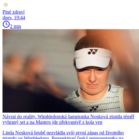
Plné zdraví
dnes, 19:44
2 min
Návrat do reality. Wimbledonská šampionka Nosková ztratila téměř
vyhraný set a na Masters jde překvapivě z kola ven
Linda Nosková hrubě nezvládla svůj první zápas od životního
triumfu ve Wimbledonu. Perspektivní česká reprezentantka na