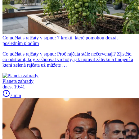
Co udělat s rajčaty v srpnu: 7 kroků, které pomohou dozrát
posledním plodům
Co udělat s rajčaty v srpnu: Proč rajčata stále nečervenají? Zjistěte,
co odstranit, kdy zaštipovat vrcholy, jak upravit zálivku a hnojení a
která zelená rajčata už můžete …
Planeta zahrady
dnes, 19:41
7 min