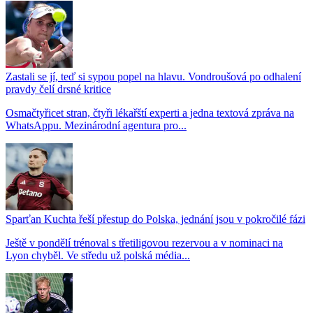
Zastali se jí, teď si sypou popel na hlavu. Vondroušová po odhalení
pravdy čelí drsné kritice
Osmačtyřicet stran, čtyři lékařští experti a jedna textová zpráva na
WhatsAppu. Mezinárodní agentura pro...
Sparťan Kuchta řeší přestup do Polska, jednání jsou v pokročilé fázi
Ještě v pondělí trénoval s třetiligovou rezervou a v nominaci na
Lyon chyběl. Ve středu už polská média...