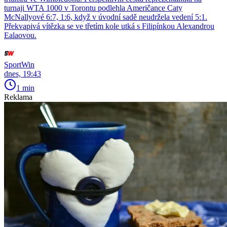
turnaji WTA 1000 v Torontu podlehla Američance Caty
McNallyové 6:7, 1:6, když v úvodní sadě neudržela vedení 5:1.
Překvapivá vítězka se ve třetím kole utká s Filipínkou Alexandrou
Ealaovou.
SportWin
dnes, 19:43
1 min
Reklama