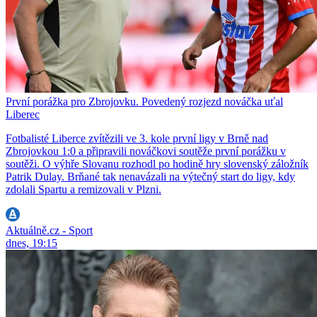
První porážka pro Zbrojovku. Povedený rozjezd nováčka uťal
Liberec
Fotbalisté Liberce zvítězili ve 3. kole první ligy v Brně nad
Zbrojovkou 1:0 a připravili nováčkovi soutěže první porážku v
soutěži. O výhře Slovanu rozhodl po hodině hry slovenský záložník
Patrik Dulay. Brňané tak nenavázali na výtečný start do ligy, kdy
zdolali Spartu a remizovali v Plzni.
Aktuálně.cz - Sport
dnes, 19:15