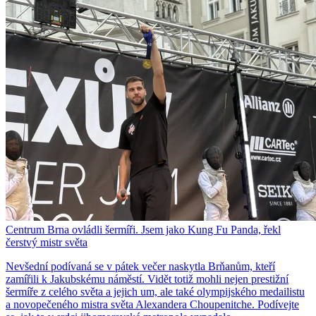
Centrum Brna ovládli šermíři. Jsem jako Kung Fu Panda, řekl
čerstvý mistr světa
Nevšední podívaná se v pátek večer naskytla Brňanům, kteří
zamířili k Jakubskému náměstí. Vidět totiž mohli nejen prestižní
šermíře z celého světa a jejich um, ale také olympijského medailistu
a novopečeného mistra světa Alexandera Choupenitche. Podívejte