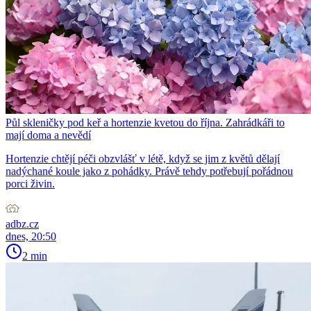
Půl skleničky pod keř a hortenzie kvetou do října. Zahrádkáři to
mají doma a nevědí
Hortenzie chtějí péči obzvlášť v létě, když se jim z květů dělají
nadýchané koule jako z pohádky. Právě tehdy potřebují pořádnou
porci živin.
adbz.cz
dnes, 20:50
2 min