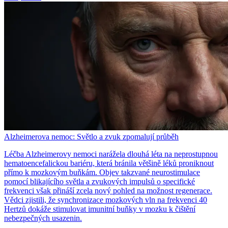
Alzheimerova nemoc: Světlo a zvuk zpomalují průběh
Léčba Alzheimerovy nemoci narážela dlouhá léta na neprostupnou
hematoencefalickou bariéru, která bránila většině léků proniknout
přímo k mozkovým buňkám. Objev takzvané neurostimulace
pomocí blikajícího světla a zvukových impulsů o specifické
frekvenci však přináší zcela nový pohled na možnost regenerace.
Vědci zjistili, že synchronizace mozkových vln na frekvenci 40
Hertzů dokáže stimulovat imunitní buňky v mozku k čištění
nebezpečných usazenin.