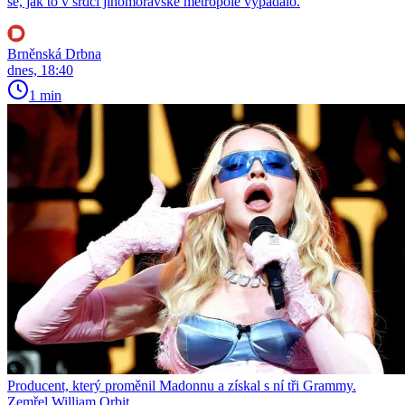
se, jak to v srdci jihomoravské metropole vypadalo.
Brněnská Drbna
dnes, 18:40
1 min
Producent, který proměnil Madonnu a získal s ní tři Grammy.
Zemřel William Orbit