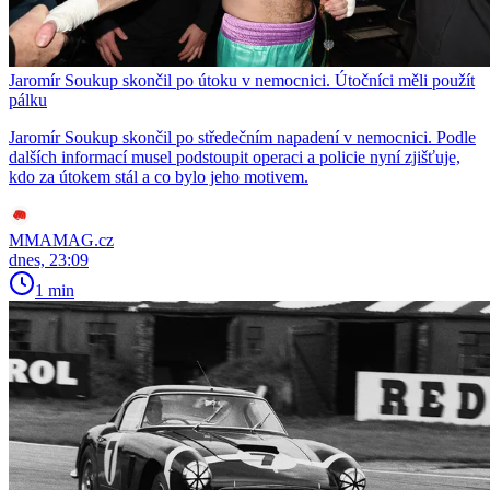
Jaromír Soukup skončil po útoku v nemocnici. Útočníci měli použít
pálku
Jaromír Soukup skončil po středečním napadení v nemocnici. Podle
dalších informací musel podstoupit operaci a policie nyní zjišťuje,
kdo za útokem stál a co bylo jeho motivem.
MMAMAG.cz
dnes, 23:09
1 min