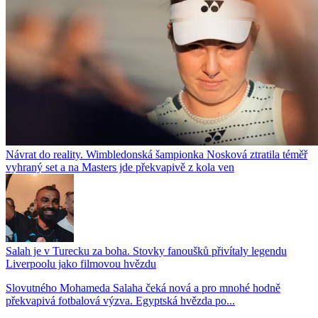
Návrat do reality. Wimbledonská šampionka Nosková ztratila téměř
vyhraný set a na Masters jde překvapivě z kola ven
Salah je v Turecku za boha. Stovky fanoušků přivítaly legendu
Liverpoolu jako filmovou hvězdu
Slovutného Mohameda Salaha čeká nová a pro mnohé hodně
překvapivá fotbalová výzva. Egyptská hvězda po...