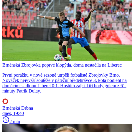
Brněnská Zbrojovka poprvé klopýtla, doma nestačila na Liberec
První porážku v nové sezoně utrpěli fotbalisté Zbrojovky Brno.
Nováček nejvyšší soutěže v páteční předehrávce 3. kola podlehl na
domácím stadionu Liberci 0:1. Hostům zajistil tři body gólem z 61.
minuty Patrik Dulay.
Brněnská Drbna
dnes, 19:40
2 min