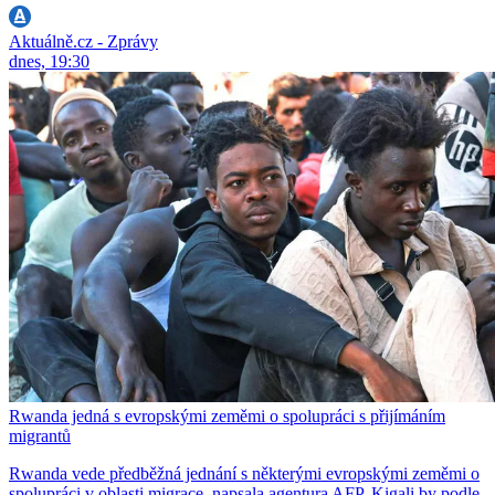
Aktuálně.cz - Zprávy
dnes, 19:30
Rwanda jedná s evropskými zeměmi o spolupráci s přijímáním
migrantů
Rwanda vede předběžná jednání s některými evropskými zeměmi o
spolupráci v oblasti migrace, napsala agentura AFP. Kigali by podle