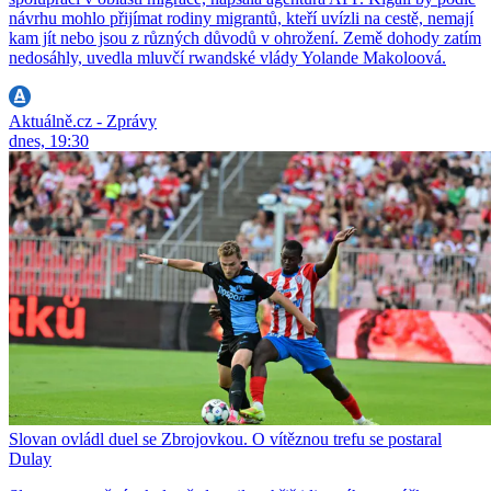
návrhu mohlo přijímat rodiny migrantů, kteří uvízli na cestě, nemají
kam jít nebo jsou z různých důvodů v ohrožení. Země dohody zatím
nedosáhly, uvedla mluvčí rwandské vlády Yolande Makoloová.
Aktuálně.cz - Zprávy
dnes, 19:30
Slovan ovládl duel se Zbrojovkou. O vítěznou trefu se postaral
Dulay