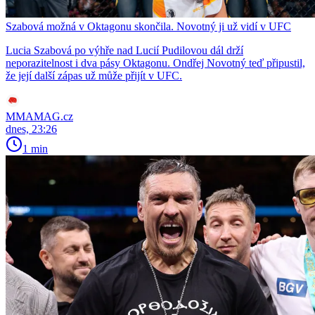
Szabová možná v Oktagonu skončila. Novotný ji už vidí v UFC
Lucia Szabová po výhře nad Lucií Pudilovou dál drží
neporazitelnost i dva pásy Oktagonu. Ondřej Novotný teď připustil,
že její další zápas už může přijít v UFC.
MMAMAG.cz
dnes, 23:26
1 min