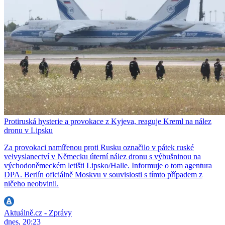
Protiruská hysterie a provokace z Kyjeva, reaguje Kreml na nález
dronu v Lipsku
Za provokaci namířenou proti Rusku označilo v pátek ruské
velvyslanectví v Německu úterní nález dronu s výbušninou na
východoněmeckém letišti Lipsko/Halle. Informuje o tom agentura
DPA. Berlín oficiálně Moskvu v souvislosti s tímto případem z
ničeho neobvinil.
Aktuálně.cz - Zprávy
dnes, 20:23