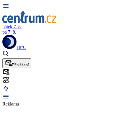
pátek 7. 8.
pá 7. 8.
18°C
Přihlášení
Reklama