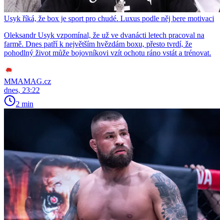
Usyk říká, že box je sport pro chudé. Luxus podle něj bere motivaci
Oleksandr Usyk vzpomínal, že už ve dvanácti letech pracoval na
farmě. Dnes patří k největším hvězdám boxu, přesto tvrdí, že
pohodlný život může bojovníkovi vzít ochotu ráno vstát a trénovat.
MMAMAG.cz
dnes, 23:22
2 min