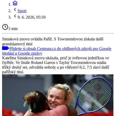
Sport
9. 6. 2026, 05:59
3 min
Siniaková znovu ovládla Paříž. S Townsendovou získala další
grandslamový titul
Přidejte si obsah Centrum.cz do oblíbených zdrojů pro Google
hledání a Google zprávy
Kateřina Siniaková znovu ukázala, proč je světovou jedničkou ve
čtyřhře. Ve finále Roland Garros s Taylor Townsendovou ustála
těžký druhý set, odvrátila setboly a po vítězství 6:2, 7:5 slaví další
pařížský titul.