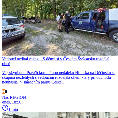
Vedoucí nedbal zákazu. S dětmi si v Českém Švýcarsku rozdělal
oheň
V jeskyni pod Pravčickou bránou nedaleko Hřenska na Děčínsku si
skupina nezletilých s vedoucím rozdělala oheň, který při odchodu
neuhasila. V národním parku České…
Náš REGION
dnes, 18:50
1 min