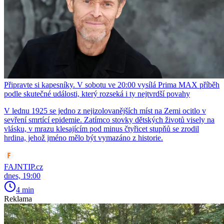
Připravte si kapesníky. V sobotu ve 20:00 vysílá Prima MAX příběh
podle skutečné události, který rozseká i ty nejtvrdší povahy
V lednu 1925 se jedno z nejizolovanějších míst na Zemi ocitlo v
sevření smrtící epidemie. Zatímco stovky dětských životů visely na
vlásku, v mrazu klesajícím pod minus čtyřicet stupňů se zrodil
hrdina, jehož jméno mělo být vymazáno z historie.
FAJNTIP.cz
dnes, 19:00
4 min
Reklama