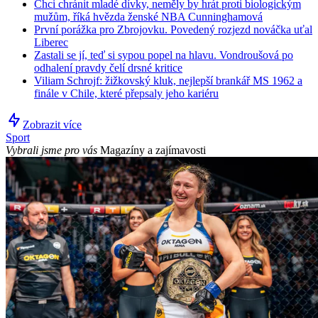
Chci chránit mladé dívky, neměly by hrát proti biologickým
mužům, říká hvězda ženské NBA Cunninghamová
První porážka pro Zbrojovku. Povedený rozjezd nováčka uťal
Liberec
Zastali se jí, teď si sypou popel na hlavu. Vondroušová po
odhalení pravdy čelí drsné kritice
Viliam Schrojf: žižkovský kluk, nejlepší brankář MS 1962 a
finále v Chile, které přepsaly jeho kariéru
Zobrazit více
Sport
Vybrali jsme pro vás
Magazíny a zajímavosti