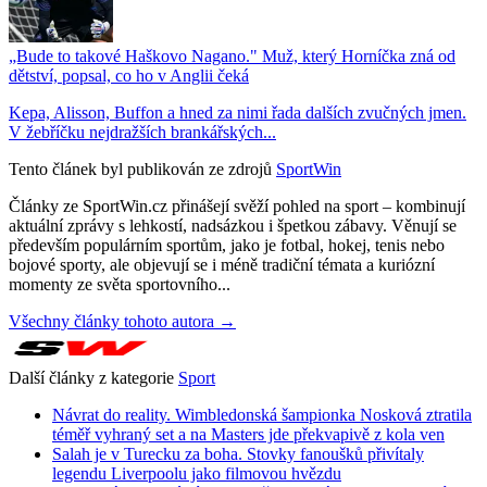
„Bude to takové Haškovo Nagano." Muž, který Horníčka zná od
dětství, popsal, co ho v Anglii čeká
Kepa, Alisson, Buffon a hned za nimi řada dalších zvučných jmen.
V žebříčku nejdražších brankářských...
Tento článek byl publikován ze zdrojů
SportWin
Články ze SportWin.cz přinášejí svěží pohled na sport – kombinují
aktuální zprávy s lehkostí, nadsázkou i špetkou zábavy. Věnují se
především populárním sportům, jako je fotbal, hokej, tenis nebo
bojové sporty, ale objevují se i méně tradiční témata a kuriózní
momenty ze světa sportovního...
Všechny články tohoto autora →
Další články z kategorie
Sport
Návrat do reality. Wimbledonská šampionka Nosková ztratila
téměř vyhraný set a na Masters jde překvapivě z kola ven
Salah je v Turecku za boha. Stovky fanoušků přivítaly
legendu Liverpoolu jako filmovou hvězdu