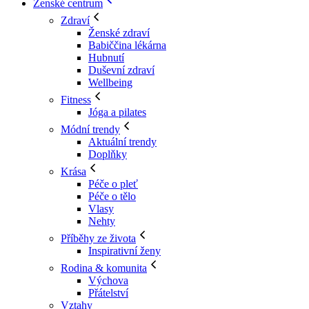
Ženské centrum
Zdraví
Ženské zdraví
Babiččina lékárna
Hubnutí
Duševní zdraví
Wellbeing
Fitness
Jóga a pilates
Módní trendy
Aktuální trendy
Doplňky
Krása
Péče o pleť
Péče o tělo
Vlasy
Nehty
Příběhy ze života
Inspirativní ženy
Rodina & komunita
Výchova
Přátelství
Vztahy