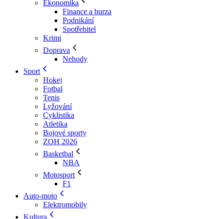
Ekonomika
Finance a burza
Podnikání
Spotřebitel
Krimi
Doprava
Nehody
Sport
Hokej
Fotbal
Tenis
Lyžování
Cyklistika
Atletika
Bojové sporty
ZOH 2026
Basketbal
NBA
Motosport
F1
Auto-moto
Elektromobily
Kultura