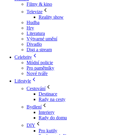
Filmy & kino
Televize
Reality show
Hudba
Hry
Literatura
Výtvarné umění
Divadlo
Digi a stream
Celebrity
Módní policie
Pro pamětníky
Nové tváře
Lifestyle
Cestování
Destinace
Rady na cesty
Bydlení
Interiery
Rady do domu
DIY
Pro kutily