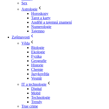
Sex
Astrologie
Horoskopy
Tarot a karty
Andělé a tajemná znamení
Numerologie
Tajemno
Zajímavosti
Věda
Biologie
Ekologie
Fyzika
Geografie
Historie
Chemie
Jazykověda
Vesmír
IT a technologie
Digital
Mobil
Technologie
Trendy
True crime