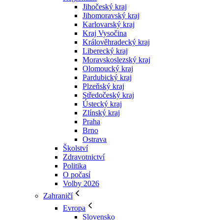
Jihočeský kraj
Jihomoravský kraj
Karlovarský kraj
Kraj Vysočina
Králověhradecký kraj
Liberecký kraj
Moravskoslezský kraj
Olomoucký kraj
Pardubický kraj
Plzeňský kraj
Středočeský kraj
Ústecký kraj
Zlínský kraj
Praha
Brno
Ostrava
Školství
Zdravotnictví
Politika
O počasí
Volby 2026
Zahraničí
Evropa
Slovensko