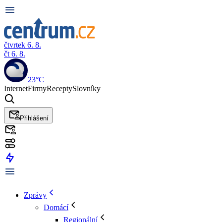
čtvrtek 6. 8.
čt 6. 8.
23°C
Internet
Firmy
Recepty
Slovníky
Přihlášení
Zprávy
Domácí
Regionální