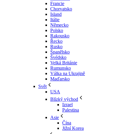
Francie
Chorvatsko
Island
Itálie
Německo
Polsko
Rakousko
Řecko
Rusko
Španělsko
Švédsko
Velká Británie
Rumunsko
Válka na Ukrajině
Maďarsko
Svět
USA
Blízký východ
Izrael
Palestina
Asie
Čína
Jižní Korea