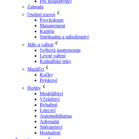
Pro hospodyňky
Zahrada
Osobní rozvoj
Psychologie
Management
Kariéra
Spiritualita a náboženství
Jídlo a vaření
Světová gastronomie
Levné vaření
Kulinářské triky
Mazlíčci
Kočky
Pejskové
Hobby
Modelářství
Včelařství
Rybaření
Letectví
Automobilismus
Adrenalin
Sběratelství
Houbaření