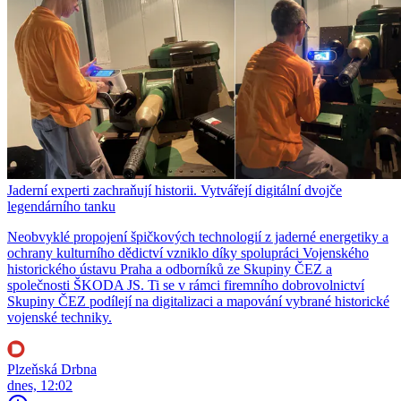
Jaderní experti zachraňují historii. Vytvářejí digitální dvojče
legendárního tanku
Neobvyklé propojení špičkových technologií z jaderné energetiky a
ochrany kulturního dědictví vzniklo díky spolupráci Vojenského
historického ústavu Praha a odborníků ze Skupiny ČEZ a
společnosti ŠKODA JS. Ti se v rámci firemního dobrovolnictví
Skupiny ČEZ podílejí na digitalizaci a mapování vybrané historické
vojenské techniky.
Plzeňská Drbna
dnes, 12:02