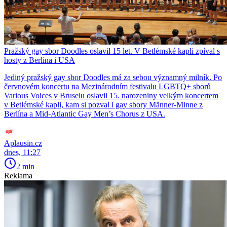
Pražský gay sbor Doodles oslavil 15 let. V Betlémské kapli zpíval s
hosty z Berlína i USA
Jediný pražský gay sbor Doodles má za sebou významný milník. Po
červnovém koncertu na Mezinárodním festivalu LGBTQ+ sborů
Various Voices v Bruselu oslavil 15. narozeniny velkým koncertem
v Betlémské kapli, kam si pozval i gay sbory Männer-Minne z
Berlína a Mid-Atlantic Gay Men’s Chorus z USA.
Aplausin.cz
dnes, 11:27
2 min
Reklama