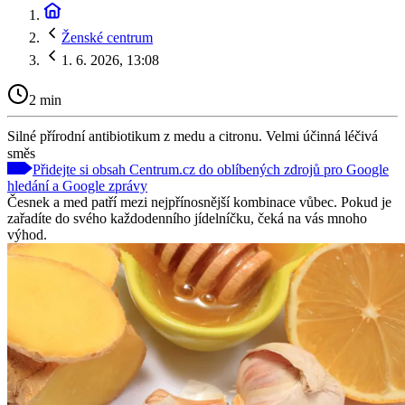
Ženské centrum
1. 6. 2026, 13:08
2 min
Silné přírodní antibiotikum z medu a citronu. Velmi účinná léčivá
směs
Přidejte si obsah Centrum.cz do oblíbených zdrojů pro Google
hledání a Google zprávy
Česnek a med patří mezi nejpřínosnější kombinace vůbec. Pokud je
zařadíte do svého každodenního jídelníčku, čeká na vás mnoho
výhod.