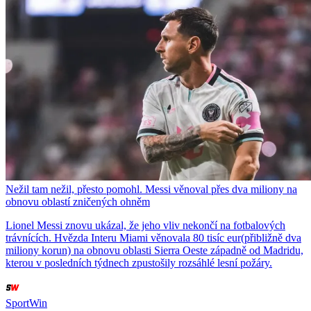
Nežil tam nežil, přesto pomohl. Messi věnoval přes dva miliony na
obnovu oblastí zničených ohněm
Lionel Messi znovu ukázal, že jeho vliv nekončí na fotbalových
trávnících. Hvězda Interu Miami věnovala 80 tisíc eur(přibližně dva
miliony korun) na obnovu oblasti Sierra Oeste západně od Madridu,
kterou v posledních týdnech zpustošily rozsáhlé lesní požáry.
SportWin