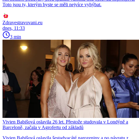
Toto jsou ty, kterým byste se měli nejvíce vyhýbat.
Zdravestravovani.eu
dnes, 11:33
3 min
Vivien Babišová oslavila 26 let. Přestože studovala v Londýně a
Barceloně, začala v Agrofertu od základů
Vivien Babišová oslavila šestadvacáté narozeniny a po návratu z