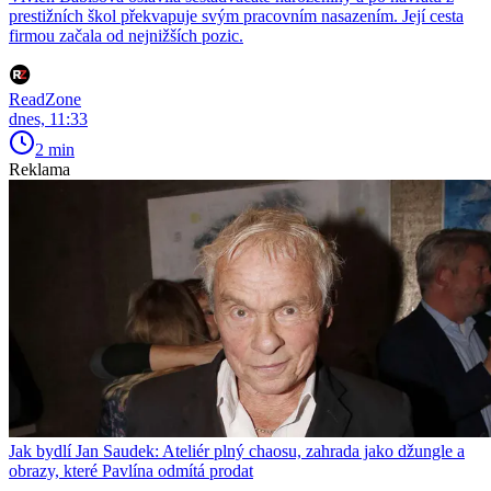
prestižních škol překvapuje svým pracovním nasazením. Její cesta
firmou začala od nejnižších pozic.
ReadZone
dnes, 11:33
2 min
Reklama
Jak bydlí Jan Saudek: Ateliér plný chaosu, zahrada jako džungle a
obrazy, které Pavlína odmítá prodat