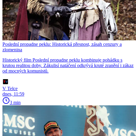
Poslední propadne peklu: Historická přesnost, zásah cenzury a
zlomenina
Historický film Poslední propadne peklu kombinuje pohádku s
krutou realitou doby. Zákulisí natáčení odkrývá kruté zranění i zákaz
od mocných komunistů.
V Telce
dnes, 11:59
3 min