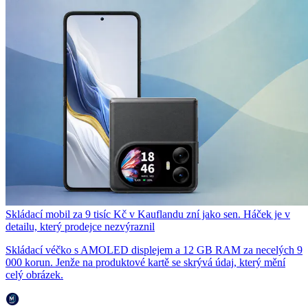
Skládací mobil za 9 tisíc Kč v Kauflandu zní jako sen. Háček je v
detailu, který prodejce nezvýraznil
Skládací véčko s AMOLED displejem a 12 GB RAM za necelých 9
000 korun. Jenže na produktové kartě se skrývá údaj, který mění
celý obrázek.