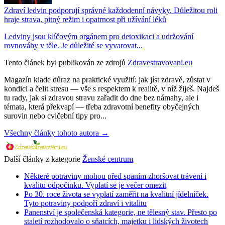
Zdraví ledvin podporují správné každodenní návyky. Důležitou roli
hraje strava, pitný režim i opatrnost při užívání léků
Ledviny jsou klíčovým orgánem pro detoxikaci a udržování
rovnováhy v těle. Je důležité se vyvarovat...
Tento článek byl publikován ze zdrojů
Zdravestravovani.eu
Magazín klade důraz na praktické využití: jak jíst zdravě, zůstat v
kondici a čelit stresu — vše s respektem k realitě, v níž žiješ. Najdeš
tu rady, jak si zdravou stravu zařadit do dne bez námahy, ale i
témata, která překvapí — třeba zdravotní benefity obyčejných
surovin nebo cvičební tipy pro...
Všechny články tohoto autora →
Další články z kategorie
Ženské centrum
Některé potraviny mohou před spaním zhoršovat trávení i
kvalitu odpočinku. Vyplatí se je večer omezit
Po 30. roce života se vyplatí zaměřit na kvalitní jídelníček.
Tyto potraviny podpoří zdraví i vitalitu
Panenství je společenská kategorie, ne tělesný stav. Přesto po
staletí rozhodovalo o sňatcích, majetku i lidských životech