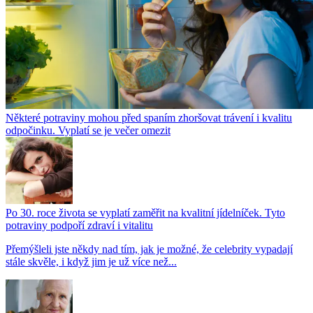
Některé potraviny mohou před spaním zhoršovat trávení i kvalitu
odpočinku. Vyplatí se je večer omezit
Po 30. roce života se vyplatí zaměřit na kvalitní jídelníček. Tyto
potraviny podpoří zdraví i vitalitu
Přemýšleli jste někdy nad tím, jak je možné, že celebrity vypadají
stále skvěle, i když jim je už více než...