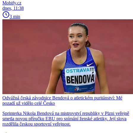
Mobify.cz
dnes, 11:38
3 min
Odvážná česká závodnice Bendová o atletickém puritánství: Mé
pozadí už vidělo celé Česko
Sprinterka Nikola Bendová na mistrovství republiky v Plzni veřejně
smetla novou příručku EBU pro snímání ženské atletiky. Její slova
rozdělila českou sportovní veřejnost.