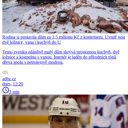
Rodina si postavila dům za 3,5 milionu Kč z kontejneru. Uvnitř jsou
dvě ložnice, vana i kuchyň do U
Tento zvenku zdánlivě malý dům skrývá prostornou kuchyň, dvě
ložnice a koupelnu s vanou. Interiér je laděn do přírodních tónů
dřeva spolu s petrolejově modrou.
adbz.cz
dnes, 12:20
3 min