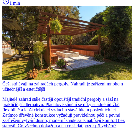
1 min
Češi strhávají na zahradách pergoly. Nahradí je zařízení mnohem
užitečnější a estetičtější
Majitelé zahrad stále častěji opouštějí tradiční pergoly a sází na
praktičtější alternativu. Plachtové stínění se díky snadné údržbě,
flexibilitě a lepší cirkulaci vzduchu stává hitem posledních let.
Zatímco dřevěné konstrukce vyžadují pravidelnou péči a pevné
zastřešení vytváří dusno, moderní shade sails nabízejí komfort bez
starostí. Co všechno dokážou a na co si dát pozor při výběru?