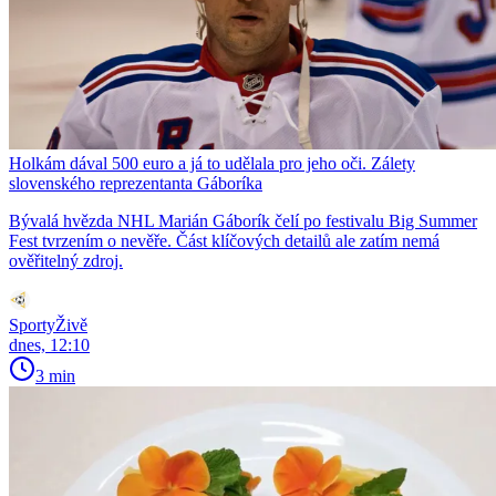
Holkám dával 500 euro a já to udělala pro jeho oči. Zálety
slovenského reprezentanta Gáboríka
Bývalá hvězda NHL Marián Gáborík čelí po festivalu Big Summer
Fest tvrzením o nevěře. Část klíčových detailů ale zatím nemá
ověřitelný zdroj.
SportyŽivě
dnes, 12:10
3 min