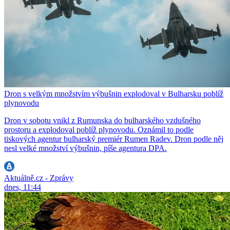
Dron s velkým množstvím výbušnin explodoval v Bulharsku poblíž
plynovodu
Dron v sobotu vnikl z Rumunska do bulharského vzdušného
prostoru a explodoval poblíž plynovodu. Oznámil to podle
tiskových agentur bulharský premiér Rumen Radev. Dron podle něj
nesl velké množství výbušnin, píše agentura DPA.
Aktuálně.cz - Zprávy
dnes, 11:44