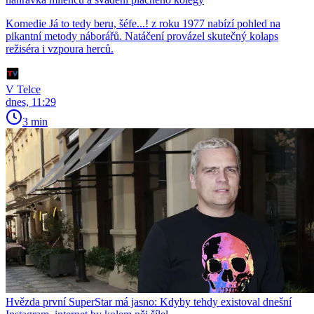
Komedie Já to tedy beru, šéfe...! z roku 1977 nabízí pohled na
pikantní metody náborářů. Natáčení provázel skutečný kolaps
režiséra i vzpoura herců.
V Telce
dnes, 11:29
3 min
Hvězda první SuperStar má jasno: Kdyby tehdy existoval dnešní