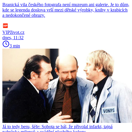
Branická vila českého fotografa není muzeum ani galerie. Je to dům,
kde se legenda doslova vrší mezi dětské výrobky, knihy v krabicích
a nedokončené obrazy.
VIPživot.cz
dnes, 11:32
3 min
Já to tedy beru, šéfe: Sobota se bál, že přivolal infarkt, tajná
nahrávka milenců a svádění plachého kolegy