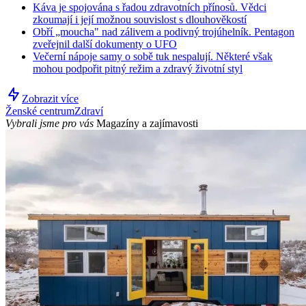
Káva je spojována s řadou zdravotních přínosů. Vědci
zkoumají i její možnou souvislost s dlouhověkostí
Obří „moucha" nad zálivem a podivný trojúhelník. Pentagon
zveřejnil další dokumenty o UFO
Večerní nápoje samy o sobě tuk nespalují. Některé však
mohou podpořit pitný režim a zdravý životní styl
Zobrazit více
Ženské centrum
Zdraví
Vybrali jsme pro vás
Magazíny a zajímavosti