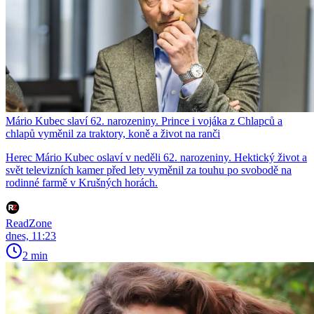
Mário Kubec slaví 62. narozeniny. Prince i vojáka z Chlapců a
chlapů vyměnil za traktory, koně a život na ranči
Herec Mário Kubec oslaví v neděli 62. narozeniny. Hektický život a
svět televizních kamer před lety vyměnil za touhu po svobodě na
rodinné farmě v Krušných horách.
ReadZone
dnes, 11:23
2 min