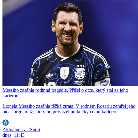
Messiho zasáhla rodinná tragédie. Přišel o otce, který stál za jeho
kariérou
Lionela Messiho zasáhla těžká ztráta. V rodném Rosariu zemřel jeho
otec Jorge, muž, který ho provázel prakticky celou kariérou.
Aktuálně.cz - Sport
dnes, 11:43