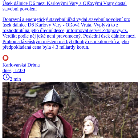
Úsek dálnice D6 mezi Karlovými Vary a Olšovými Vraty dostal
stavební povolení
Dopravní a energetický stavební úřad vydal stavební povolení pro
úsek dálnice D6 Karlovy Vary - Olšová Vrata. Vyplývá to z
rozhodnutí na jeho úřední desce, informoval server Zdopravy.cz.
Verdikt podle něj ještě není pravomocný. Poslední úsek dálnice mezi
Prahou a lázeňským městem má být dlouhý osm kilometrů a jeho
předpokládaná cena byla 4,3 miliardy korun.
Karlovarská Drbna
dnes, 12:00
2 min