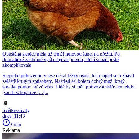
Opuštěná slepice měla už téměř nulovou šanci na přežití. Po
dramatické záchraně vyšla najevo pravda, která situaci ještě
zkomplikovala
Slepičku pohozenou v lese čekal těžký osud. Její majitel se jí zbavil
zvláště krutým způsobem. Naštěstí šel kolem dobrý muž, který
zavolal pomoc právě včas. Lidé by si měli pořizovat zvíře jen tehdy,
jsou-li schopni se [...]...
Světkreativity
dnes, 11:43
2 min
Reklama