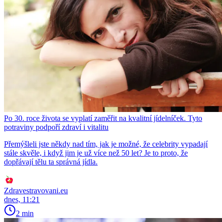
Po 30. roce života se vyplatí zaměřit na kvalitní jídelníček. Tyto
potraviny podpoří zdraví i vitalitu
Přemýšleli jste někdy nad tím, jak je možné, že celebrity vypadají
stále skvěle, i když jim je už více než 50 let? Je to proto, že
dopřávají tělu ta správná jídla.
Zdravestravovani.eu
dnes, 11:21
2 min