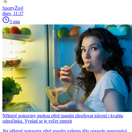
SportyŽivě
dnes, 11:37
3 min
Některé potraviny mohou před spaním zhoršovat trávení i kvalitu
odpočinku. Vyplatí se je večer omezit
Jíst některé potraviny před spaním vašemu tělu opravdu neprospívá.