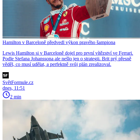
Hamilton v Barceloně předvedl výkon pravého šampiona
Lewis Hamilton si v Barceloně dojel pro první vítězství ve Ferrari.
Podle Stefana Johanssona ale nešlo jen o strategii. Brit prý přesně
věděl, co musí udělat, a perfektně svůj plán zrealizoval.
SvětFormule.cz
dnes, 11:51
2 min