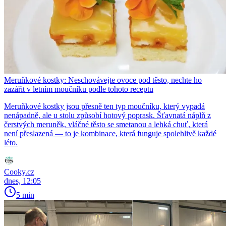
Meruňkové kostky: Neschovávejte ovoce pod těsto, nechte ho
zazářit v letním moučníku podle tohoto receptu
Meruňkové kostky jsou přesně ten typ moučníku, který vypadá
nenápadně, ale u stolu způsobí hotový poprask. Šťavnatá náplň z
čerstvých meruněk, vláčné těsto se smetanou a lehká chuť, která
není přeslazená — to je kombinace, která funguje spolehlivě každé
léto.
Cooky.cz
dnes, 12:05
5 min