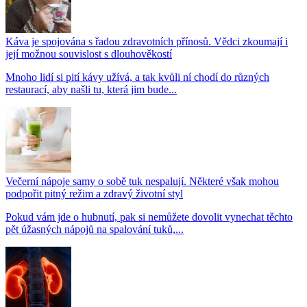
Káva je spojována s řadou zdravotních přínosů. Vědci zkoumají i
její možnou souvislost s dlouhověkostí
Mnoho lidí si pití kávy užívá, a tak kvůli ní chodí do různých
restaurací, aby našli tu, která jim bude...
Večerní nápoje samy o sobě tuk nespalují. Některé však mohou
podpořit pitný režim a zdravý životní styl
Pokud vám jde o hubnutí, pak si nemůžete dovolit vynechat těchto
pět úžasných nápojů na spalování tuků,...