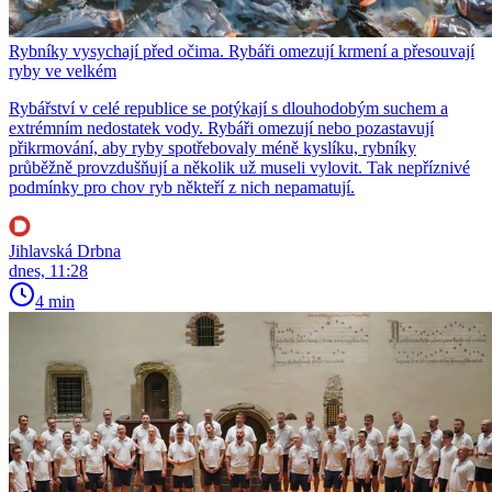
Rybníky vysychají před očima. Rybáři omezují krmení a přesouvají
ryby ve velkém
Rybářství v celé republice se potýkají s dlouhodobým suchem a
extrémním nedostatek vody. Rybáři omezují nebo pozastavují
přikrmování, aby ryby spotřebovaly méně kyslíku, rybníky
průběžně provzdušňují a několik už museli vylovit. Tak nepříznivé
podmínky pro chov ryb někteří z nich nepamatují.
Jihlavská Drbna
dnes, 11:28
4 min