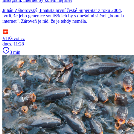
Instagram, internet by kolem něj šílel
Julián Záhorovský, finalista první české SuperStar z roku 2004,
tvrdí, že jeho generace soutěžících by s dnešními sítěmi „bourala
internet“. Zároveň je rád, že je tehdy neměla.
VIPživot.cz
dnes, 11:28
3 min