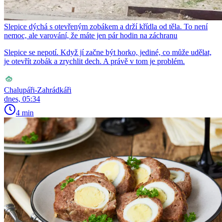
Slepice dýchá s otevřeným zobákem a drží křídla od těla. To není
nemoc, ale varování, že máte jen pár hodin na záchranu
Slepice se nepotí. Když jí začne být horko, jediné, co může udělat,
je otevřít zobák a zrychlit dech. A právě v tom je problém.
Chalupáři-Zahrádkáři
dnes, 05:34
4 min