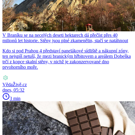
V Braníku se na necelých deseti hektarech dá přečíst přes 40
milionů let historie. Stěny jsou plné zkamenělin, stačí se natáhnout
Kdo si pod Prahou 4 představí panelákové sídliště a nákupní zóny,
ten nejspíš netuší, že mezi branickým hřbitovem a areálem Dobeška
trčí z kopce skalní stěny, v nichž je zakonzervované dno
prvohorního moře.
VědaŽivě.cz
dnes, 05:32
3 min