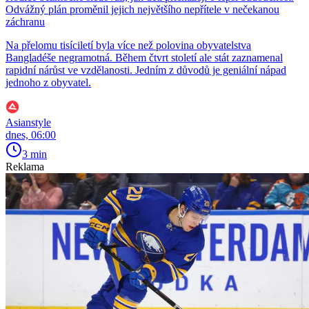
Odvážný plán proměnil jejich největšího nepřítele v nečekanou
záchranu
Na přelomu tisíciletí byla více než polovina obyvatelstva
Bangladéše negramotná. Během čtvrt století ale stát zaznamenal
rapidní nárůst ve vzdělanosti. Jedním z důvodů je geniální nápad
jednoho z obyvatel.
Asianstyle
dnes, 06:00
3 min
Reklama