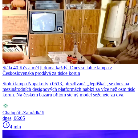
Stála 40 Kčs a měl ji doma každý. Dnes se tahle lampa z
Československa prodává za tisíce korun
Stolní lampa Napako typ 0513, přezdívaná „Jeptiška“, se dnes na
mezinárodních designových platformách nabízí za více než osm tisíc
korun. Na českém bazaru přitom stejný model seženete za dva.
Chalupáři-Zahrádkáři
dnes, 06:05
4 min