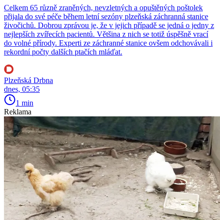
Celkem 65 různě zraněných, nevzletných a opuštěných poštolek
přijala do své péče během letní sezóny plzeňská záchranná stanice
živočichů. Dobrou zprávou je, že v jejich případě se jedná o jedny z
nejlepších zvířecích pacientů. Většina z nich se totiž úspěšně vrací
do volné přírody. Experti ze záchranné stanice ovšem odchovávali i
rekordní počty dalších ptačích mláďat.
Plzeňská Drbna
dnes, 05:35
1 min
Reklama