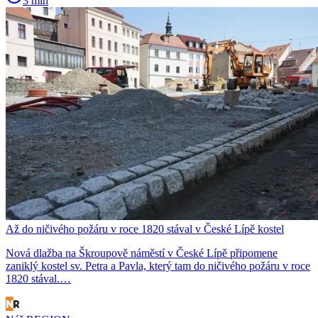
3 min
Až do ničivého požáru v roce 1820 stával v České Lípě kostel
Nová dlažba na Škroupově náměstí v České Lípě připomene
zaniklý kostel sv. Petra a Pavla, který tam do ničivého požáru v roce
1820 stával.…