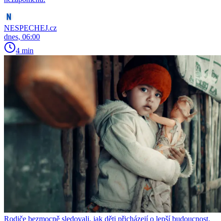
NESPECHEJ.cz
dnes, 06:00
4 min
Rodiče bezmocně sledovali, jak děti přicházejí o lepší budoucnost.