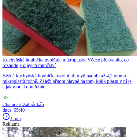
Kuchyňská houbička uvolňuje mikroplasty. Vědce překvapilo, co
rozhoduje o jejich množství
Běžná kuchyňská houbička uvolní při mytí nádobí až 4,2 gramu
mikroplastů ročně. Záleží přitom hlavně na tom, kolik plastu v ní je
a jak moc ji opotřebíte.
Chalupáři-Zahrádkáři
dnes, 05:40
3 min
Reklama