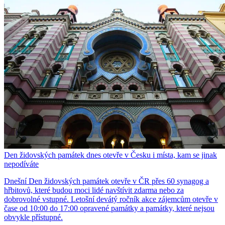
Den židovských památek dnes otevře v Česku i místa, kam se jinak
nepodíváte
Dnešní Den židovských památek otevře v ČR přes 60 synagog a
hřbitovů, které budou moci lidé navštívit zdarma nebo za
dobrovolné vstupné. Letošní devátý ročník akce zájemcům otevře v
čase od 10:00 do 17:00 opravené památky a památky, které nejsou
obvykle přístupné.