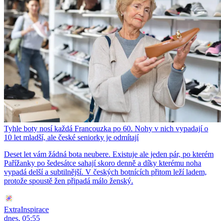
Tyhle boty nosí každá Francouzka po 60. Nohy v nich vypadají o
10 let mladší, ale české seniorky je odmítají
Deset let vám žádná bota neubere. Existuje ale jeden pár, po kterém
Pařížanky po šedesátce sahají skoro denně a díky kterému noha
vypadá delší a subtilnější. V českých botnících přitom leží ladem,
protože spoustě žen připadá málo ženský.
ExtraInspirace
dnes, 05:55