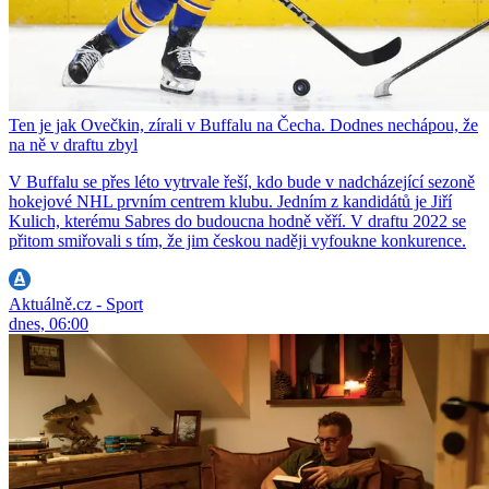
Ten je jak Ovečkin, zírali v Buffalu na Čecha. Dodnes nechápou, že
na ně v draftu zbyl
V Buffalu se přes léto vytrvale řeší, kdo bude v nadcházející sezoně
hokejové NHL prvním centrem klubu. Jedním z kandidátů je Jiří
Kulich, kterému Sabres do budoucna hodně věří. V draftu 2022 se
přitom smiřovali s tím, že jim českou naději vyfoukne konkurence.
Aktuálně.cz - Sport
dnes, 06:00