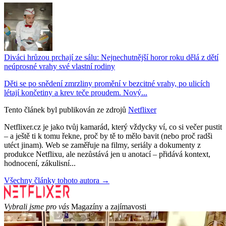
Diváci hrůzou prchají ze sálu: Nejnechutnější horor roku dělá z dětí
neúprosné vrahy své vlastní rodiny
Děti se po snědení zmrzliny promění v bezcitné vrahy, po ulicích
létají končetiny a krev teče proudem. Nový...
Tento článek byl publikován ze zdrojů
Netflixer
Netflixer.cz je jako tvůj kamarád, který vždycky ví, co si večer pustit
– a ještě ti k tomu řekne, proč by tě to mělo bavit (nebo proč radši
utéct jinam). Web se zaměřuje na filmy, seriály a dokumenty z
produkce Netflixu, ale nezůstává jen u anotací – přidává kontext,
hodnocení, zákulisní...
Všechny články tohoto autora →
Vybrali jsme pro vás
Magazíny a zajímavosti