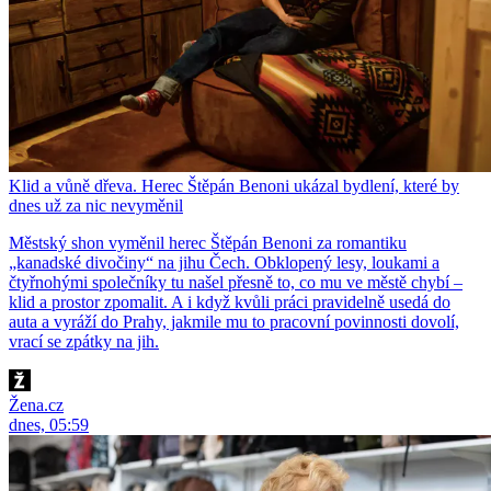
Klid a vůně dřeva. Herec Štěpán Benoni ukázal bydlení, které by
dnes už za nic nevyměnil
Městský shon vyměnil herec Štěpán Benoni za romantiku
„kanadské divočiny“ na jihu Čech. Obklopený lesy, loukami a
čtyřnohými společníky tu našel přesně to, co mu ve městě chybí –
klid a prostor zpomalit. A i když kvůli práci pravidelně usedá do
auta a vyráží do Prahy, jakmile mu to pracovní povinnosti dovolí,
vrací se zpátky na jih.
Žena.cz
dnes, 05:59