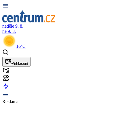
neděle 9. 8.
ne 9. 8.
16°C
Přihlášení
Reklama