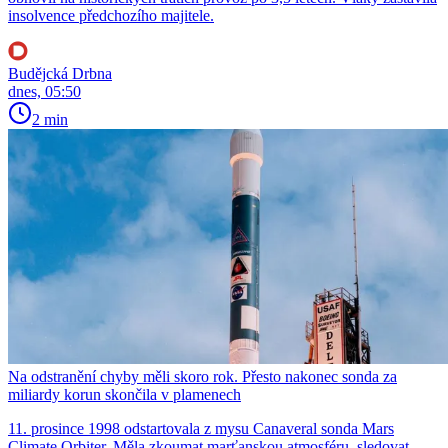
insolvence předchozího majitele.
Budějcká Drbna
dnes, 05:50
2 min
Na odstranění chyby měli skoro rok. Přesto nakonec sonda za
miliardy korun skončila v plamenech
11. prosince 1998 odstartovala z mysu Canaveral sonda Mars
Climate Orbiter. Měla zkoumat marťanskou atmosféru, sledovat