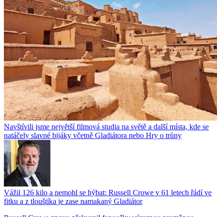
Navštívili jsme největší filmová studia na světě a další místa, kde se
natáčely slavné bijáky včetně Gladiátora nebo Hry o trůny
Vážil 126 kilo a nemohl se hýbat: Russell Crowe v 61 letech řádí ve
fitku a z tlouštíka je zase namakaný Gladiátor