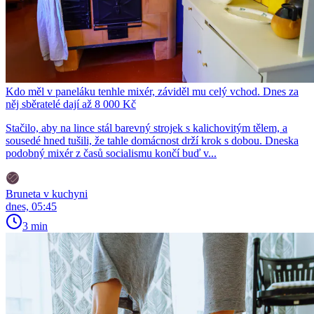
Kdo měl v paneláku tenhle mixér, záviděl mu celý vchod. Dnes za
něj sběratelé dají až 8 000 Kč
Stačilo, aby na lince stál barevný strojek s kalichovitým tělem, a
sousedé hned tušili, že tahle domácnost drží krok s dobou. Dneska
podobný mixér z časů socialismu končí buď v...
Bruneta v kuchyni
dnes, 05:45
3 min