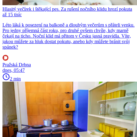
Hlasitý večírek i štěkající pes. Za rušení nočního klidu hrozí pokuta
až 15 tisíc
Léto láká k posezení na balkoně a dlouhým večerům s přáteli venku.
Pro jedny příjemná část roku, pro druhé ovšem chvíle, kdy marně
čekají na ticho. Noční klid má přitom v Česku jasná pravidla. Víte,
jakou můžete za hluk dostat pokutu, anebo kdy můžete bránit svůj
spánek?
Pražská Drbna
dnes, 05:47
2 min