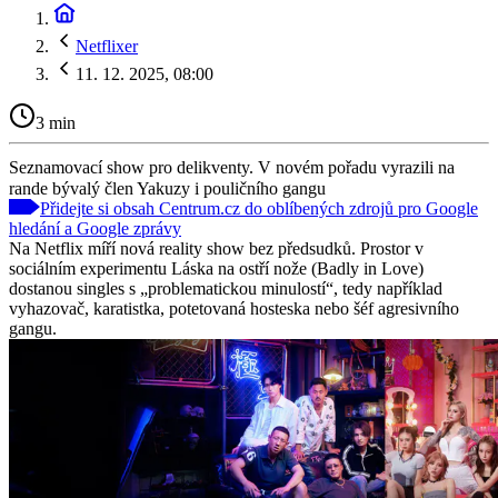
Netflixer
11. 12. 2025, 08:00
3 min
Seznamovací show pro delikventy. V novém pořadu vyrazili na
rande bývalý člen Yakuzy i pouličního gangu
Přidejte si obsah Centrum.cz do oblíbených zdrojů pro Google
hledání a Google zprávy
Na Netflix míří nová reality show bez předsudků. Prostor v
sociálním experimentu Láska na ostří nože (Badly in Love)
dostanou singles s „problematickou minulostí“, tedy například
vyhazovač, karatistka, potetovaná hosteska nebo šéf agresivního
gangu.