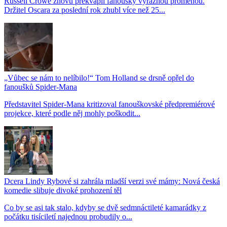
Russell Crowe znovu překvapil fanoušky výraznou proměnou.
Držitel Oscara za poslední rok zhubl více než 25...
„Vůbec se nám to nelíbilo!“ Tom Holland se drsně opřel do
fanoušků Spider-Mana
Představitel Spider-Mana kritizoval fanouškovské předpremiérové
projekce, které podle něj mohly poškodit...
Dcera Lindy Rybové si zahrála mladší verzi své mámy: Nová česká
komedie slibuje divoké prohození těl
Co by se asi tak stalo, kdyby se dvě sedmnáctileté kamarádky z
počátku tisíciletí najednou probudily o...