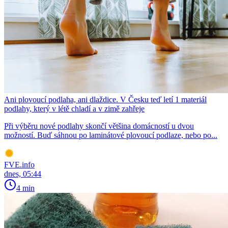
Ani plovoucí podlaha, ani dlaždice. V Česku teď letí 1 materiál
podlahy, který v létě chladí a v zimě zahřeje
Při výběru nové podlahy skončí většina domácností u dvou
možností. Buď sáhnou po laminátové plovoucí podlaze, nebo po...
FVE.info
dnes, 05:44
4 min