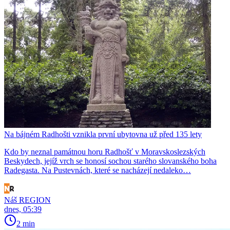
Na bájném Radhošti vznikla první ubytovna už před 135 lety
Kdo by neznal památnou horu Radhošť v Moravskoslezských
Beskydech, jejíž vrch se honosí sochou starého slovanského boha
Radegasta. Na Pustevnách, které se nacházejí nedaleko…
Náš REGION
dnes, 05:39
2 min