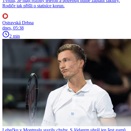
Tvrdili, že mají rozbitý telefon a potřebují nutně zaplatit faktury.
Rodiče tak přišli o statisíce korun.
Ostravská Drbna
dnes, 05:38
2 min
Lehečku v Montrealu srazily chyby. S Jódarem uhrál jen šest gamů