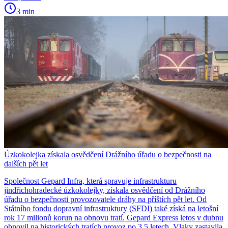
3 min
Úzkokolejka získala osvědčení Drážního úřadu o bezpečnosti na
dalších pět let
Společnost Gepard Infra, která spravuje infrastrukturu
jindřichohradecké úzkokolejky, získala osvědčení od Drážního
úřadu o bezpečnosti provozovatele dráhy na příštích pět let. Od
Státního fondu dopravní infrastruktury (SFDI) také získá na letošní
rok 17 milionů korun na obnovu tratí. Gepard Express letos v dubnu
obnovil na historických tratích provoz po 3,5 letech. Vlaky zastavila