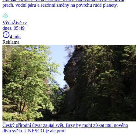
prach, vodní páru a sezónní změny na povrchu rudé planety.
VědaŽivě.cz
dnes, 05:49
4 min
Reklama
Český přírodní útvar zaujal svět. Brzy by mohl získat titul nového
divu světa. UNESCO je ale proti