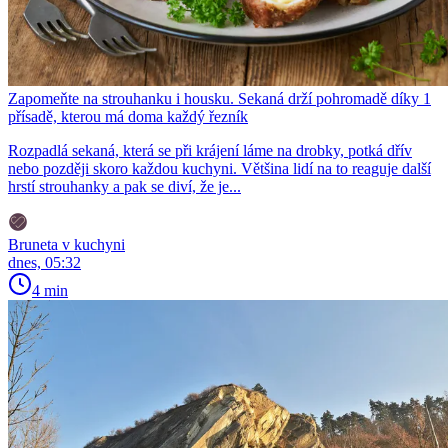
Zapomeňte na strouhanku i housku. Sekaná drží pohromadě díky 1
přísadě, kterou má doma každý řezník
Rozpadlá sekaná, která se při krájení láme na drobky, potká dřív
nebo později skoro každou kuchyni. Většina lidí na to reaguje další
hrstí strouhanky a pak se diví, že je...
Bruneta v kuchyni
dnes, 05:32
4 min