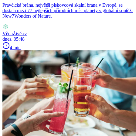
Pravčická brána, největší pískovcová skalní brána v Evropě, se
dostala mezi 77 nejlepších přírodních míst planety v globální soutěži
New7Wonders of Nature.
VědaŽivě.cz
dnes, 05:48
4 min