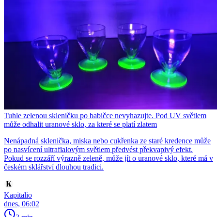
Tuhle zelenou skleničku po babičce nevyhazujte. Pod UV světlem
může odhalit uranové sklo, za které se platí zlatem
Nenápadná sklenička, miska nebo cukřenka ze staré kredence může
po nasvícení ultrafialovým světlem předvést překvapivý efekt.
Pokud se rozzáří výrazně zeleně, může jít o uranové sklo, které má v
českém sklářství dlouhou tradici.
Kapitalio
dnes, 06:02