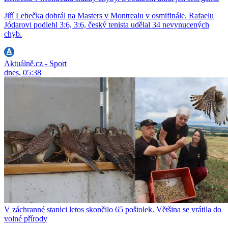
Jiří Lehečka dohrál na Masters v Montrealu v osmifinále. Rafaelu
Jódarovi podlehl 3:6, 3:6, český tenista udělal 34 nevynucených
chyb.
Aktuálně.cz - Sport
dnes, 05:38
V záchranné stanici letos skončilo 65 poštolek. Většina se vrátila do
volné přírody