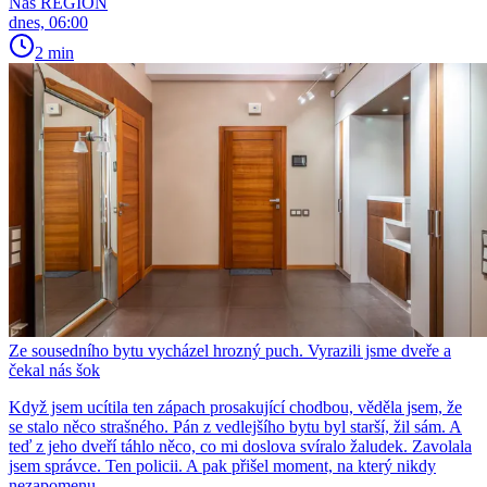
Náš REGION
dnes, 06:00
2 min
Ze sousedního bytu vycházel hrozný puch. Vyrazili jsme dveře a
čekal nás šok
Když jsem ucítila ten zápach prosakující chodbou, věděla jsem, že
se stalo něco strašného. Pán z vedlejšího bytu byl starší, žil sám. A
teď z jeho dveří táhlo něco, co mi doslova svíralo žaludek. Zavolala
jsem správce. Ten policii. A pak přišel moment, na který nikdy
nezapomenu.