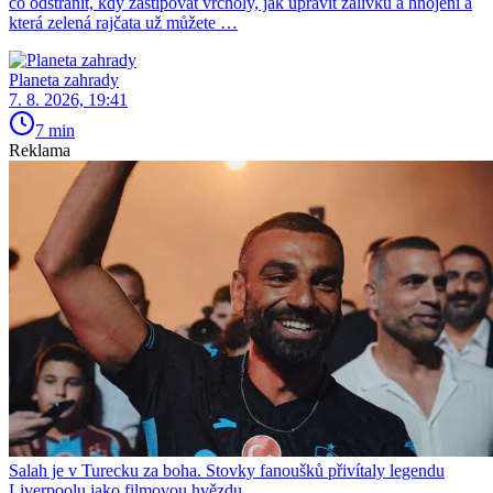
co odstranit, kdy zaštipovat vrcholy, jak upravit zálivku a hnojení a
která zelená rajčata už můžete …
Planeta zahrady
7. 8. 2026, 19:41
7 min
Reklama
Salah je v Turecku za boha. Stovky fanoušků přivítaly legendu
Liverpoolu jako filmovou hvězdu