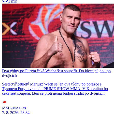
1 min
Dva týdny po Furym čeká Wacha šest soupeřů. Do klece půjdou po
dvojicích
Šestačtyřicetiletý Mariusz Wach se jen dva týdny po porážce s
Tysonem Furym vrací do PRIME SHOW MMA. V Koszalinu ho
čeká šest soupeřů, kteří se proti němu budou střídat po dvojicích.
MMAMAG.cz
7. 8. 2026, 23:34