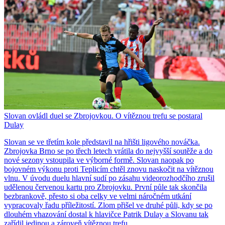
Slovan ovládl duel se Zbrojovkou. O vítěznou trefu se postaral
Dulay
Slovan se ve třetím kole představil na hřišti ligového nováčka.
Zbrojovka Brno se po třech letech vrátila do nejvyšší soutěže a do
nové sezony vstoupila ve výborné formě. Slovan naopak po
bojovném výkonu proti Teplicím chtěl znovu naskočit na vítěznou
vlnu. V úvodu duelu hlavní sudí po zásahu videorozhodčího zrušil
udělenou červenou kartu pro Zbrojovku. První půle tak skončila
bezbrankově, přesto si oba celky ve velmi náročném utkání
vypracovaly řadu příležitostí. Zlom přišel ve druhé půli, kdy se po
dlouhém vhazování dostal k hlavičce Patrik Dulay a Slovanu tak
zařídil jedinou a zároveň vítěznou trefu.