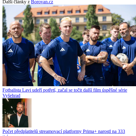
Další články z
Borovan.cz
Fotbalista Lavi udeří potřetí, začal se točit další film úspěšné série
Vyšehrad
Počet předplatitelů streamovací platformy Prima+ narostl na 333