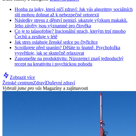
Honba za lajky, která ničí zdraví: Jak vás algoritmy sociálních
sítí mohou dohnat až k nebezpečné ortorexii
Následky stresu z dětství nemizí, ukazuje výzkum makaků.
Jeho závěry jsou významné pro člověka
Co je to talasofobie? Iracionální strach, kterým trpí mnoho
Čechů a zesiluje v létě
Jak stres oslabuje ženské srdce po čtyřicítce
Scrollujete před spaním? Děláte to špatně. Psycholožka
vysvětluje, jak se skutečně relaxovat
Zapomeňte na produktivitu: Nizozemci znají jednoduchý
recept na kreativitu i psychickou pohodu
Zobrazit více
Ženské centrum
Zdraví
Duševní zdraví
Vybrali jsme pro vás
Magazíny a zajímavosti