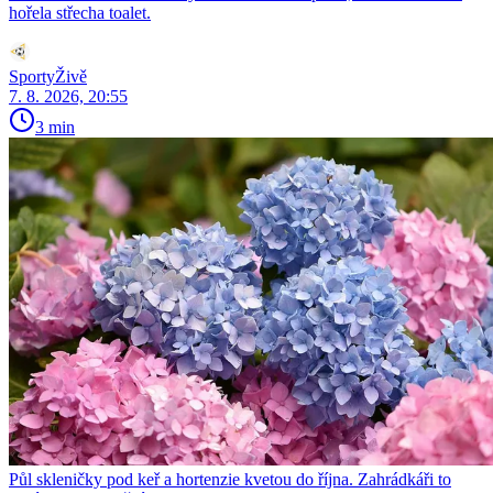
hořela střecha toalet.
SportyŽivě
7. 8. 2026, 20:55
3 min
Půl skleničky pod keř a hortenzie kvetou do října. Zahrádkáři to