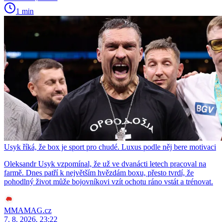
1 min
Usyk říká, že box je sport pro chudé. Luxus podle něj bere motivaci
Oleksandr Usyk vzpomínal, že už ve dvanácti letech pracoval na
farmě. Dnes patří k největším hvězdám boxu, přesto tvrdí, že
pohodlný život může bojovníkovi vzít ochotu ráno vstát a trénovat.
MMAMAG.cz
7. 8. 2026, 23:22