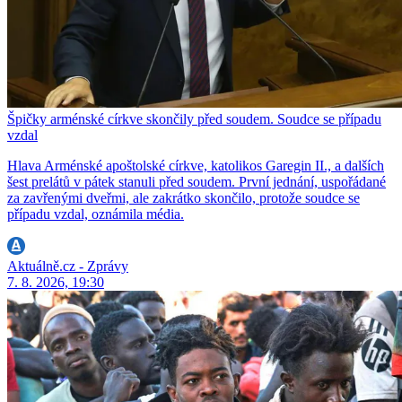
Špičky arménské církve skončily před soudem. Soudce se případu
vzdal
Hlava Arménské apoštolské církve, katolikos Garegin II., a dalších
šest prelátů v pátek stanuli před soudem. První jednání, uspořádané
za zavřenými dveřmi, ale zakrátko skončilo, protože soudce se
případu vzdal, oznámila média.
Aktuálně.cz - Zprávy
7. 8. 2026, 19:30