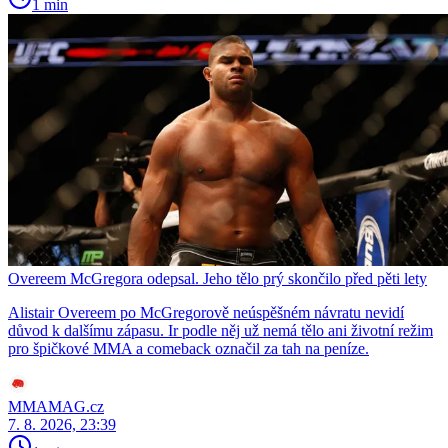
1 min
Overeem McGregora odepsal. Jeho tělo prý skončilo před pěti lety
Alistair Overeem po McGregorově neúspěšném návratu nevidí
důvod k dalšímu zápasu. Ir podle něj už nemá tělo ani životní režim
pro špičkové MMA a comeback označil za tah na peníze.
MMAMAG.cz
7. 8. 2026, 23:39