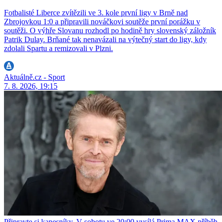
Fotbalisté Liberce zvítězili ve 3. kole první ligy v Brně nad
Zbrojovkou 1:0 a připravili nováčkovi soutěže první porážku v
soutěži. O výhře Slovanu rozhodl po hodině hry slovenský záložník
Patrik Dulay. Brňané tak nenavázali na výtečný start do ligy, kdy
zdolali Spartu a remizovali v Plzni.
Aktuálně.cz - Sport
7. 8. 2026, 19:15
Připravte si kapesníky. V sobotu ve 20:00 vysílá Prima MAX příběh