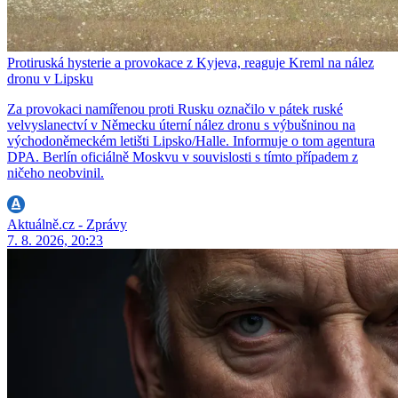
Protiruská hysterie a provokace z Kyjeva, reaguje Kreml na nález
dronu v Lipsku
Za provokaci namířenou proti Rusku označilo v pátek ruské
velvyslanectví v Německu úterní nález dronu s výbušninou na
východoněmeckém letišti Lipsko/Halle. Informuje o tom agentura
DPA. Berlín oficiálně Moskvu v souvislosti s tímto případem z
ničeho neobvinil.
Aktuálně.cz - Zprávy
7. 8. 2026, 20:23