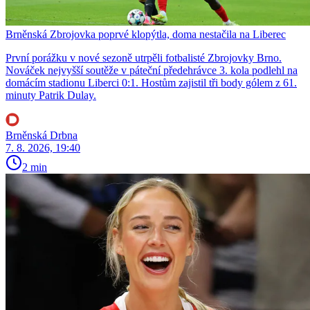
Brněnská Zbrojovka poprvé klopýtla, doma nestačila na Liberec
První porážku v nové sezoně utrpěli fotbalisté Zbrojovky Brno.
Nováček nejvyšší soutěže v páteční předehrávce 3. kola podlehl na
domácím stadionu Liberci 0:1. Hostům zajistil tři body gólem z 61.
minuty Patrik Dulay.
Brněnská Drbna
7. 8. 2026, 19:40
2 min