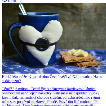
1 min
Horké léto může být pro třetinu Čechů větší zátěží pro srdce. Na co
si dát pozor?
Téměř 3,6 milionu Čechů žije s některým z kardiovaskulárních
onemocnění nebo jejich následky. Patří mezi ně například vysoký
krevní tlak, ischemická choroba srdeční, porucha srdečního rytmu
nebo stav po cévní mozkové příhodě. Právě tito lidé mohou hůře
zvládat vysoké letní teploty, dehydrataci, větší fyzickou zátěž i