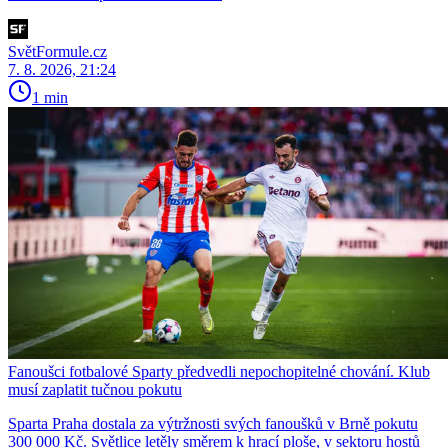
SvětFormule.cz
7. 8. 2026, 21:24
1 min
Fanoušci fotbalové Sparty předvedli nepochopitelné chování. Klub
musí zaplatit tučnou pokutu
Sparta Praha dostala za výtržnosti svých fanoušků v Brně pokutu
300 000 Kč. Světlice letěly směrem k hrací ploše, v sektoru hostů