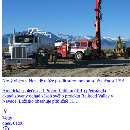
Nový objev v Nevadě může posílit surovinovou soběstačnost USA
Americká společnost 3 Proton Lithium (3PL) představila
aktualizovaný odhad zásob svého projektu Railroad Valley v
Nevadě. Ložisko obsahuje přibližně 31…
Volty
dnes, 01:00