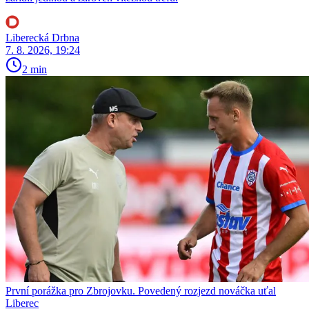
Liberecká Drbna
7. 8. 2026, 19:24
2 min
První porážka pro Zbrojovku. Povedený rozjezd nováčka uťal
Liberec