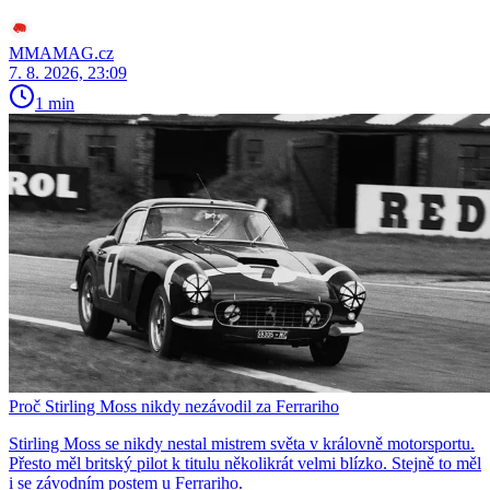
MMAMAG.cz
7. 8. 2026, 23:09
1 min
Proč Stirling Moss nikdy nezávodil za Ferrariho
Stirling Moss se nikdy nestal mistrem světa v královně motorsportu.
Přesto měl britský pilot k titulu několikrát velmi blízko. Stejně to měl
i se závodním postem u Ferrariho.