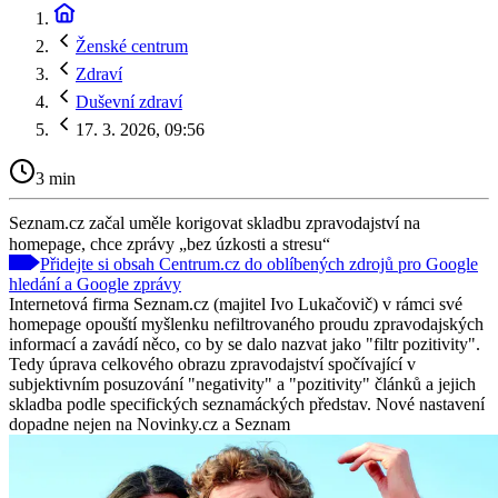
Ženské centrum
Zdraví
Duševní zdraví
17. 3. 2026, 09:56
3 min
Seznam.cz začal uměle korigovat skladbu zpravodajství na
homepage, chce zprávy „bez úzkosti a stresu“
Přidejte si obsah Centrum.cz do oblíbených zdrojů pro Google
hledání a Google zprávy
Internetová firma Seznam.cz (majitel Ivo Lukačovič) v rámci své
homepage opouští myšlenku nefiltrovaného proudu zpravodajských
informací a zavádí něco, co by se dalo nazvat jako "filtr pozitivity".
Tedy úprava celkového obrazu zpravodajství spočívající v
subjektivním posuzování "negativity" a "pozitivity" článků a jejich
skladba podle specifických seznamáckých představ. Nové nastavení
dopadne nejen na Novinky.cz a Seznam