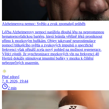
Alzheimerova nemoc: Světlo a zvuk zpomalují průběh
Léčba Alzheimerovy nemoci narážela dlouhá léta na neprostupnou
hematoencefalickou bariéru, která bránila většině léků proniknout
přímo k mozkovým buňkám. Objev takzvané neurostimulace
pomocí blikajícího světla a zvukových impulsů o specifické
frekvenci však přináší zcela nový pohled na možnost regenerace.
Vědci zjistili, že synchronizace mozkových vln na frekvenci 40
Hertzů dokáže stimulovat imunitní buňky v mozku k čištění
nebezpečných usazenin.
Plné zdraví
7. 8. 2026, 19:44
2 min