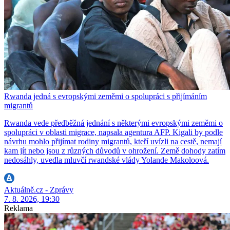
Rwanda jedná s evropskými zeměmi o spolupráci s přijímáním
migrantů
Rwanda vede předběžná jednání s některými evropskými zeměmi o
spolupráci v oblasti migrace, napsala agentura AFP. Kigali by podle
návrhu mohlo přijímat rodiny migrantů, kteří uvízli na cestě, nemají
kam jít nebo jsou z různých důvodů v ohrožení. Země dohody zatím
nedosáhly, uvedla mluvčí rwandské vlády Yolande Makoloová.
Aktuálně.cz - Zprávy
7. 8. 2026, 19:30
Reklama