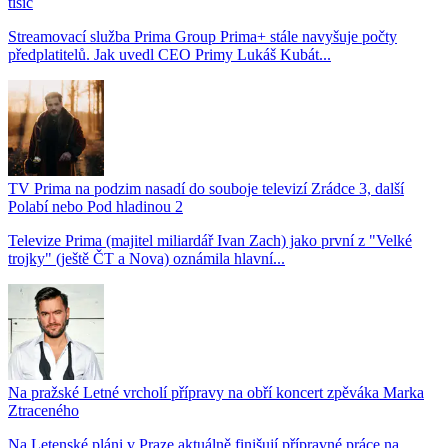
tisíc
Streamovací služba Prima Group Prima+ stále navyšuje počty
předplatitelů. Jak uvedl CEO Primy Lukáš Kubát...
TV Prima na podzim nasadí do souboje televizí Zrádce 3, další
Polabí nebo Pod hladinou 2
Televize Prima (majitel miliardář Ivan Zach) jako první z "Velké
trojky" (ještě ČT a Nova) oznámila hlavní...
Na pražské Letné vrcholí přípravy na obří koncert zpěváka Marka
Ztraceného
Na Letenské pláni v Praze aktuálně finišují přípravné práce na