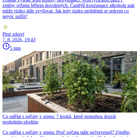
změny režimu během dovolených. Častější konzumace alkoholu pak
může riziko dále zvyšovat. Jak tedy riziko problémů se srdcem co
nejvíc snížit?
Plné zdraví
7. 8. 2026, 19:43
5 min
Co udělat s rajčaty v srpnu: 7 kroků, které pomohou dozrát
posledním plodům
Co udělat s rajčaty v srpnu: Proč rajčata stále nečervenají? Zjistěte,