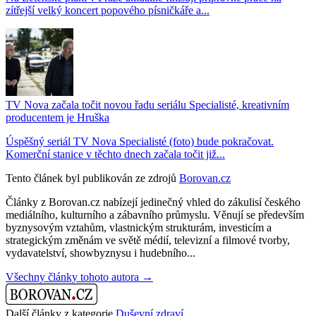
zítřejší velký koncert popového písničkáře a...
TV Nova začala točit novou řadu seriálu Specialisté, kreativním
producentem je Hruška
Úspěšný seriál TV Nova Specialisté (foto) bude pokračovat.
Komerční stanice v těchto dnech začala točit již...
Tento článek byl publikován ze zdrojů
Borovan.cz
Články z Borovan.cz nabízejí jedinečný vhled do zákulisí českého
mediálního, kulturního a zábavního průmyslu. Věnují se především
byznysovým vztahům, vlastnickým strukturám, investicím a
strategickým změnám ve světě médií, televizní a filmové tvorby,
vydavatelství, showbyznysu i hudebního...
Všechny články tohoto autora →
Další články z kategorie
Duševní zdraví