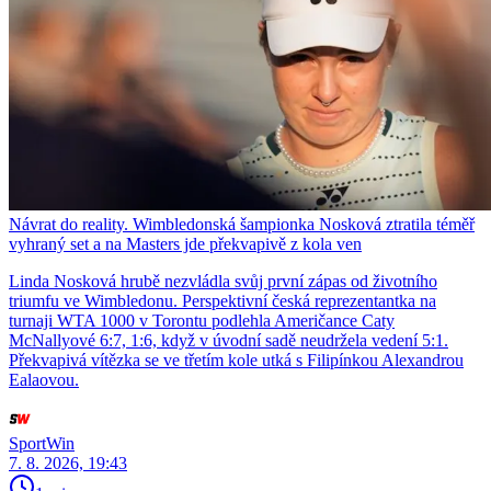
Návrat do reality. Wimbledonská šampionka Nosková ztratila téměř
vyhraný set a na Masters jde překvapivě z kola ven
Linda Nosková hrubě nezvládla svůj první zápas od životního
triumfu ve Wimbledonu. Perspektivní česká reprezentantka na
turnaji WTA 1000 v Torontu podlehla Američance Caty
McNallyové 6:7, 1:6, když v úvodní sadě neudržela vedení 5:1.
Překvapivá vítězka se ve třetím kole utká s Filipínkou Alexandrou
Ealaovou.
SportWin
7. 8. 2026, 19:43