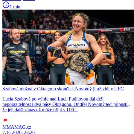
1 min
Szabová možná v Oktagonu skončila. Novotný ji už vidí v UFC
Lucia Szabová po výhře nad Lucií Pudilovou dál drží
neporazitelnost i dva pásy Oktagonu. Ondřej Novotný teď připustil,
že její další zápas už může přijít v UFC.
MMAMAG.cz
7. 8. 2026, 23:26