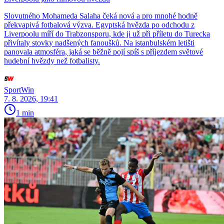
Slovutného Mohameda Salaha čeká nová a pro mnohé hodně
překvapivá fotbalová výzva. Egyptská hvězda po odchodu z
Liverpoolu míří do Trabzonsporu, kde ji už při příletu do Turecka
přivítaly stovky nadšených fanoušků. Na istanbulském letišti
panovala atmosféra, jaká se běžně pojí spíš s příjezdem světové
hudební hvězdy než fotbalisty.
SportWin
7. 8. 2026, 19:41
1 min