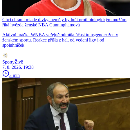
Chci chránit mladé dívky, neměly by hrát proti biologickým mužům,
říká hvězda ženské NBA Cunninghamová
Aktivní hráčka WNBA veřejně odmítla účast transgender žen v
ženském sportu. Reakce přišla z hal, od vedení ligy i od
spoluhráček.
SportyŽivě
7. 8. 2026, 19:38
3 min