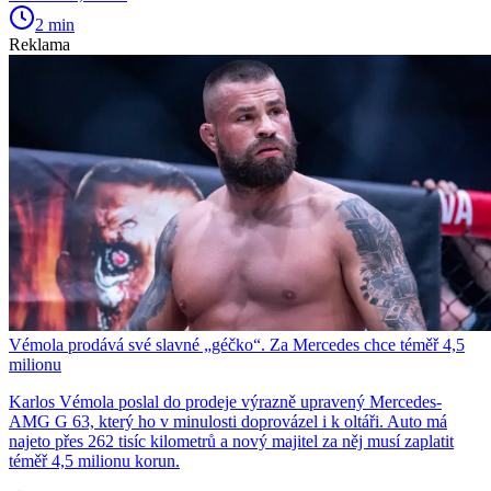
2 min
Reklama
Vémola prodává své slavné „géčko“. Za Mercedes chce téměř 4,5
milionu
Karlos Vémola poslal do prodeje výrazně upravený Mercedes-
AMG G 63, který ho v minulosti doprovázel i k oltáři. Auto má
najeto přes 262 tisíc kilometrů a nový majitel za něj musí zaplatit
téměř 4,5 milionu korun.