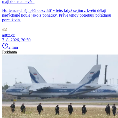
mají doma a nevědí
Hortenzie chtějí péči obzvlášť v létě, když se jim z květů dělají
nadýchané koule jako z pohádky. Právě tehdy potřebují pořádnou
porci živin.
adbz.cz
7. 8. 2026, 20:50
2 min
Reklama