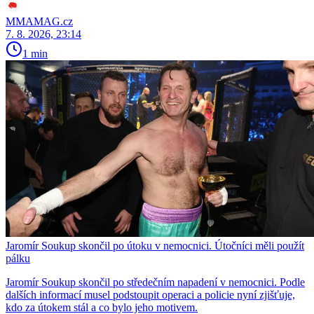
MMAMAG.cz
7. 8. 2026, 23:14
1 min
Jaromír Soukup skončil po útoku v nemocnici. Útočníci měli použít
pálku
Jaromír Soukup skončil po středečním napadení v nemocnici. Podle
dalších informací musel podstoupit operaci a policie nyní zjišťuje,
kdo za útokem stál a co bylo jeho motivem.