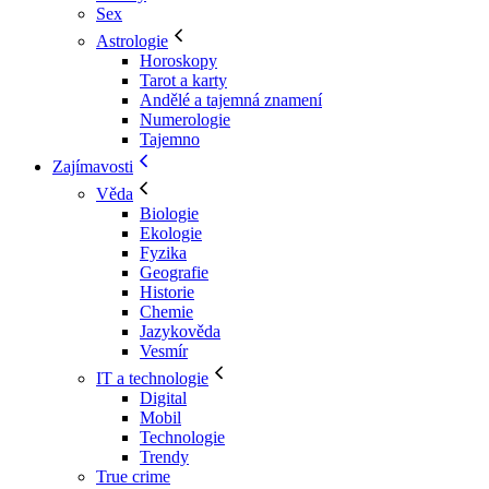
Sex
Astrologie
Horoskopy
Tarot a karty
Andělé a tajemná znamení
Numerologie
Tajemno
Zajímavosti
Věda
Biologie
Ekologie
Fyzika
Geografie
Historie
Chemie
Jazykověda
Vesmír
IT a technologie
Digital
Mobil
Technologie
Trendy
True crime