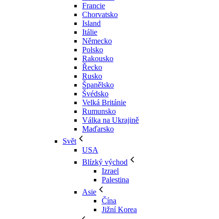
Francie
Chorvatsko
Island
Itálie
Německo
Polsko
Rakousko
Řecko
Rusko
Španělsko
Švédsko
Velká Británie
Rumunsko
Válka na Ukrajině
Maďarsko
Svět
USA
Blízký východ
Izrael
Palestina
Asie
Čína
Jižní Korea