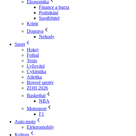
Ekonomika
Finance a burza
Podnikání
Spotřebitel
Krimi
Doprava
Nehody
Sport
Hokej
Fotbal
Tenis
Lyžování
Cyklistika
Atletika
Bojové sporty
ZOH 2026
Basketbal
NBA
Motosport
F1
Auto-moto
Elektromobily
Kultura