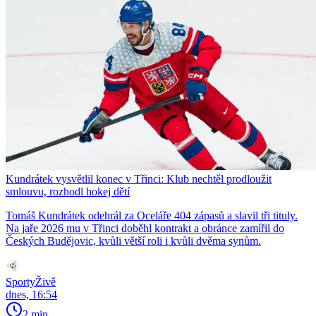
Kundrátek vysvětlil konec v Třinci: Klub nechtěl prodloužit
smlouvu, rozhodl hokej dětí
Tomáš Kundrátek odehrál za Oceláře 404 zápasů a slavil tři tituly.
Na jaře 2026 mu v Třinci doběhl kontrakt a obránce zamířil do
Českých Budějovic, kvůli větší roli i kvůli dvěma synům.
SportyŽivě
dnes, 16:54
2 min