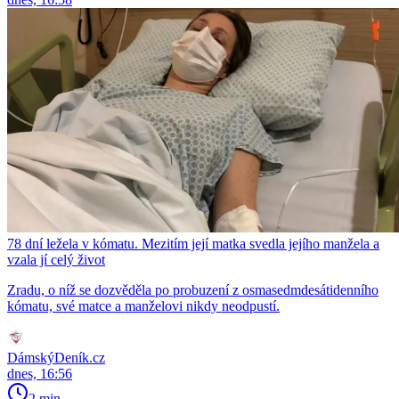
78 dní ležela v kómatu. Mezitím její matka svedla jejího manžela a
vzala jí celý život
Zradu, o níž se dozvěděla po probuzení z osmasedmdesátidenního
kómatu, své matce a manželovi nikdy neodpustí.
DámskýDeník.cz
dnes, 16:56
2 min