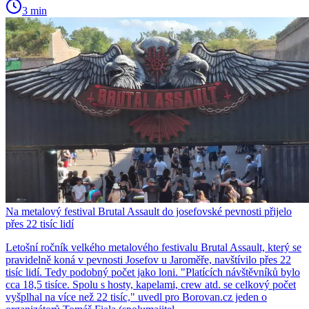
3 min
Na metalový festival Brutal Assault do josefovské pevnosti přijelo
přes 22 tisíc lidí
Letošní ročník velkého metalového festivalu Brutal Assault, který se
pravidelně koná v pevnosti Josefov u Jaroměře, navštívilo přes 22
tisíc lidí. Tedy podobný počet jako loni. "Platících návštěvníků bylo
cca 18,5 tisíce. Spolu s hosty, kapelami, crew atd. se celkový počet
vyšplhal na více než 22 tisíc," uvedl pro Borovan.cz jeden o