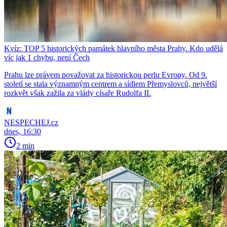
Kvíz: TOP 5 historických památek hlavního města Prahy. Kdo udělá
víc jak 1 chybu, není Čech
Prahu lze právem považovat za historickou perlu Evropy. Od 9.
století se stala významným centrem a sídlem Přemyslovců, největší
rozkvět však zažila za vlády císaře Rudolfa II.
NESPECHEJ.cz
dnes, 16:30
2 min