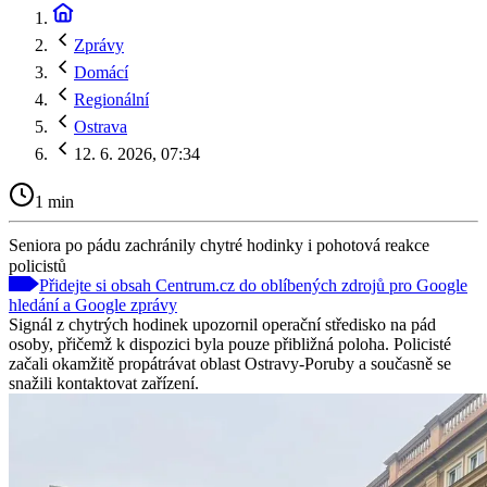
Zprávy
Domácí
Regionální
Ostrava
12. 6. 2026, 07:34
1 min
Seniora po pádu zachránily chytré hodinky i pohotová reakce
policistů
Přidejte si obsah Centrum.cz do oblíbených zdrojů pro Google
hledání a Google zprávy
Signál z chytrých hodinek upozornil operační středisko na pád
osoby, přičemž k dispozici byla pouze přibližná poloha. Policisté
začali okamžitě propátrávat oblast Ostravy-Poruby a současně se
snažili kontaktovat zařízení.