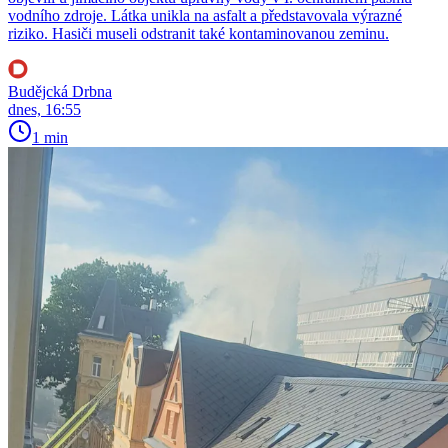
vodního zdroje. Látka unikla na asfalt a představovala výrazné
riziko. Hasiči museli odstranit také kontaminovanou zeminu.
Budějcká Drbna
dnes, 16:55
1 min