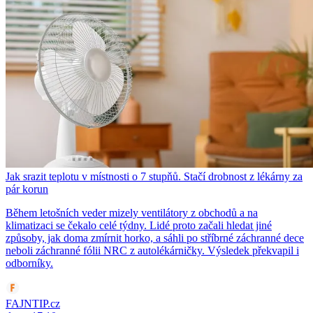
Jak srazit teplotu v místnosti o 7 stupňů. Stačí drobnost z lékárny za
pár korun
Během letošních veder mizely ventilátory z obchodů a na
klimatizaci se čekalo celé týdny. Lidé proto začali hledat jiné
způsoby, jak doma zmírnit horko, a sáhli po stříbrné záchranné dece
neboli záchranné fólii NRC z autolékárničky. Výsledek překvapil i
odborníky.
FAJNTIP.cz