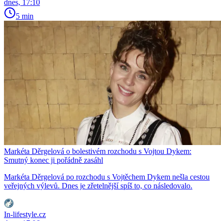
dnes, 17:10
5 min
Markéta Děrgelová o bolestivém rozchodu s Vojtou Dykem:
Smutný konec ji pořádně zasáhl
Markéta Děrgelová po rozchodu s Vojtěchem Dykem nešla cestou
veřejných výlevů. Dnes je zřetelnější spíš to, co následovalo.
In-lifestyle.cz