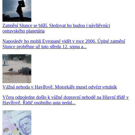
Zatmění Slunce se blíží. Sledovat ho budou i návštěvníci
ostravského planetária
Naposledy ho mohli Evropané vidět v roce 2006. Úplné zatmění
Slunce proběhne už tuto středu 12. srpna a...
Vážná nehoda v Havířově. Motorkáře musel odvézt vrtulník
Včera odpoledne došlo k vážné dopravní nehodě na Hlavní třídě v
Havířově. Řidič osobního auta nedal...