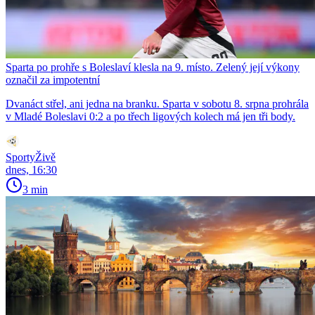
Sparta po prohře s Boleslaví klesla na 9. místo. Zelený její výkony
označil za impotentní
Dvanáct střel, ani jedna na branku. Sparta v sobotu 8. srpna prohrála
v Mladé Boleslavi 0:2 a po třech ligových kolech má jen tři body.
SportyŽivě
dnes, 16:30
3 min