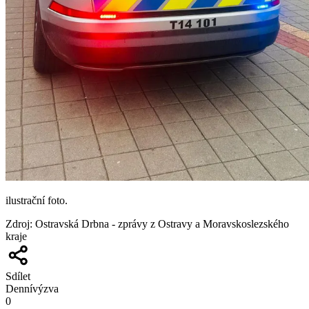
ilustrační foto.
Zdroj
:
Ostravská Drbna - zprávy z Ostravy a Moravskoslezského
kraje
Sdílet
Denní
výzva
0