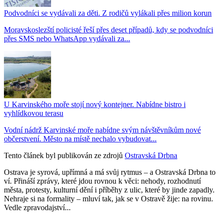
Podvodníci se vydávali za děti. Z rodičů vylákali přes milion korun
Moravskoslezští policisté řeší přes deset případů, kdy se podvodníci
přes SMS nebo WhatsApp vydávali za...
U Karvinského moře stojí nový kontejner. Nabídne bistro i
vyhlídkovou terasu
Vodní nádrž Karvinské moře nabídne svým návštěvníkům nové
občerstvení. Město na místě nechalo vybudovat...
Tento článek byl publikován ze zdrojů
Ostravská Drbna
Ostrava je syrová, upřímná a má svůj rytmus – a Ostravská Drbna to
ví. Přináší zprávy, které jdou rovnou k věci: nehody, rozhodnutí
města, protesty, kulturní dění i příběhy z ulic, které by jinde zapadly.
Nehraje si na formality – mluví tak, jak se v Ostravě žije: na rovinu.
Vedle zpravodajství...