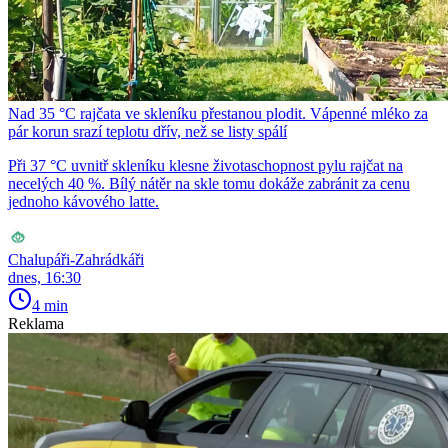
Nad 35 °C rajčata ve skleníku přestanou plodit. Vápenné mléko za
pár korun srazí teplotu dřív, než se listy spálí
Při 37 °C uvnitř skleníku klesne životaschopnost pylu rajčat na
necelých 40 %. Bílý nátěr na skle tomu dokáže zabránit za cenu
jednoho kávového latte.
Chalupáři-Zahrádkáři
dnes, 16:30
4 min
Reklama