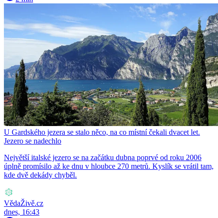
U Gardského jezera se stalo něco, na co místní čekali dvacet let.
Jezero se nadechlo
Největší italské jezero se na začátku dubna poprvé od roku 2006
úplně promísilo až ke dnu v hloubce 270 metrů. Kyslík se vrátil tam,
kde dvě dekády chyběl.
VědaŽivě.cz
dnes, 16:43