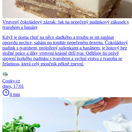
Vrstvený čokoládový zázrak: Jak na nepečený pudinkový zákusek s
tvarohem a banány
Když je doma chuť na něco sladkého a troubu se mi zapínat
opravdu nechce, sahám po tomhle nepečeném dezertu. Čokoládový
pudink s tvarohem, proložený sušenkami a banánem, je hotový bez
složité práce a díky vrstvení krásně drží tvar. Odlišuje ho právě
spojení horkého pudinku s tvarohem a vrchní vrstva z tvarohu se
želatinou, která celý moučník pěkně zpevní.
Cooky.cz
dnes, 17:01
4 min