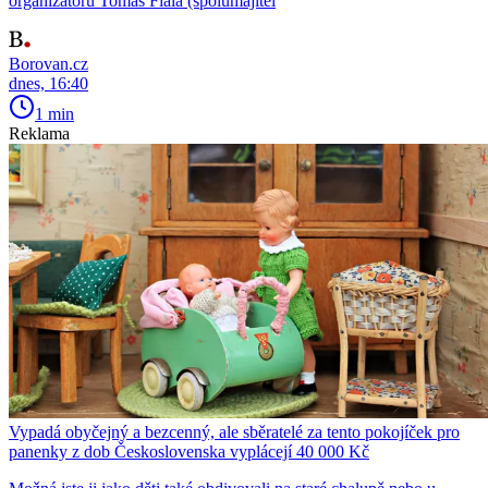
organizátorů Tomáš Fiala (spolumajitel
Borovan.cz
dnes, 16:40
1 min
Reklama
Vypadá obyčejný a bezcenný, ale sběratelé za tento pokojíček pro
panenky z dob Československa vyplácejí 40 000 Kč