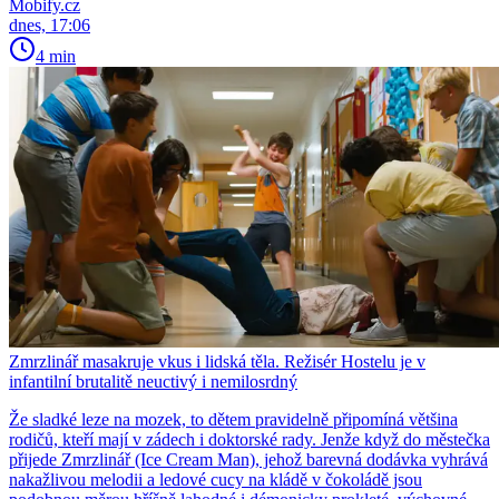
Mobify.cz
dnes, 17:06
4 min
Zmrzlinář masakruje vkus i lidská těla. Režisér Hostelu je v
infantilní brutalitě neuctivý i nemilosrdný
Že sladké leze na mozek, to dětem pravidelně připomíná většina
rodičů, kteří mají v zádech i doktorské rady. Jenže když do městečka
přijede Zmrzlinář (Ice Cream Man), jehož barevná dodávka vyhrává
nakažlivou melodii a ledové cucy na kládě v čokoládě jsou