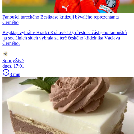
Fanoušci tureckého Besiktase kritizují bývalého reprezentanta
Černého
Beşiktaş vyhrál v Hradci Králové 1:0, přesto si část jeho fanoušků
na sociálních sítích vybrala za terč českého křídelníka Václava
Černého.
SportyŽivě
dnes, 17:01
3 min