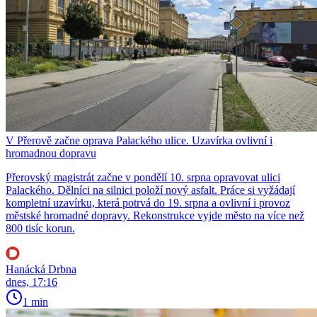
V Přerově začne oprava Palackého ulice. Uzavírka ovlivní i
hromadnou dopravu
Přerovský magistrát začne v pondělí 10. srpna opravovat ulici
Palackého. Dělníci na silnici položí nový asfalt. Práce si vyžádají
kompletní uzavírku, která potrvá do 19. srpna a ovlivní i provoz
městské hromadné dopravy. Rekonstrukce vyjde město na více než
800 tisíc korun.
Hanácká Drbna
dnes, 17:16
1 min