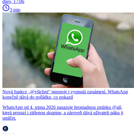
dnes, 17:06
3 min
Nová funkce „@všichni“ ignoruje i vypnutá oznámení. WhatsApp
konečně dává do pořádku, co pokazil
WhatsApp od 4. srpna 2026 nasazuje hromadnou zmínku @all,
která prorazí i ztišenou skupinu, a zároveň dává uživateli páku ji
umlčet.