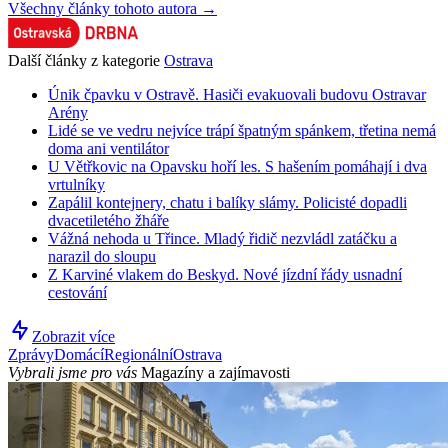
Všechny články tohoto autora →
Další články z kategorie
Ostrava
Únik čpavku v Ostravě. Hasiči evakuovali budovu Ostravar
Arény
Lidé se ve vedru nejvíce trápí špatným spánkem, třetina nemá
doma ani ventilátor
U Větřkovic na Opavsku hoří les. S hašením pomáhají i dva
vrtulníky
Zapálil kontejnery, chatu i balíky slámy. Policisté dopadli
dvacetiletého žháře
Vážná nehoda u Třince. Mladý řidič nezvládl zatáčku a
narazil do sloupu
Z Karviné vlakem do Beskyd. Nové jízdní řády usnadní
cestování
Zobrazit více
Zprávy
Domácí
Regionální
Ostrava
Vybrali jsme pro vás
Magazíny a zajímavosti