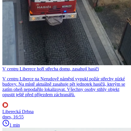
V centru Liberece hoří střecha domu, zasahují hasiči
V centru Liberce na Nerudově náměstí vypukl požár střechy nízké
budovy. Na místě aktuálně zasahuje pět jednotek hasičů, kterým se
zatím oheň nepodařilo lokalizovat. Všechny osoby stihly objekt
opustit ještě před příjezdem záchranářů.
Liberecká Drbna
dnes, 16:55
1 min