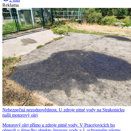
Reklama
Nebezpečná nezodpovědnost. U zdroje pitné vody na Strakonicku
našli motorový olej
Motorový olej přímo u zdroje pitné vody. V Pracejovicích ho
objevili u jímacího objektu úpravny vody v I. ochranném pásmu