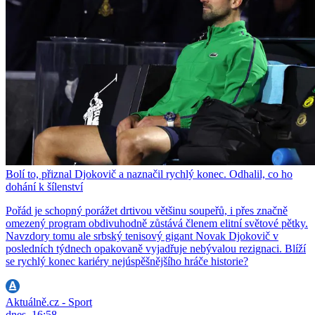
Bolí to, přiznal Djokovič a naznačil rychlý konec. Odhalil, co ho
dohání k šílenství
Pořád je schopný porážet drtivou většinu soupeřů, i přes značně
omezený program obdivuhodně zůstává členem elitní světové pětky.
Navzdory tomu ale srbský tenisový gigant Novak Djokovič v
posledních týdnech opakovaně vyjadřuje nebývalou rezignaci. Blíží
se rychlý konec kariéry nejúspěšnějšího hráče historie?
Aktuálně.cz - Sport
dnes, 16:58