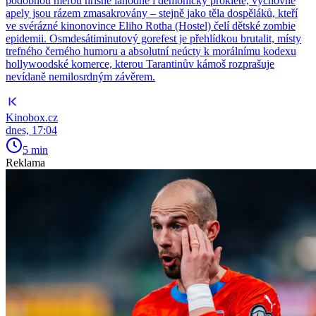
podobnou měrou hříšně lahodné i démonicky prokleté, výchovné
apely jsou rázem zmasakrovány – stejně jako těla dospěláků, kteří
ve svérázné kinonovince Eliho Rotha (Hostel) čelí dětské zombie
epidemii. Osmdesátiminutový gorefest je přehlídkou brutalit, místy
trefného černého humoru a absolutní neúcty k morálnímu kodexu
hollywoodské komerce, kterou Tarantinův kámoš rozprašuje
nevídaně nemilosrdným závěrem.
Kinobox.cz
dnes, 17:04
5 min
Reklama