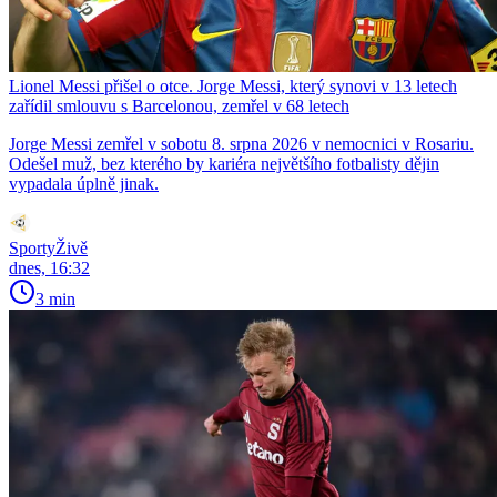
Lionel Messi přišel o otce. Jorge Messi, který synovi v 13 letech
zařídil smlouvu s Barcelonou, zemřel v 68 letech
Jorge Messi zemřel v sobotu 8. srpna 2026 v nemocnici v Rosariu.
Odešel muž, bez kterého by kariéra největšího fotbalisty dějin
vypadala úplně jinak.
SportyŽivě
dnes, 16:32
3 min