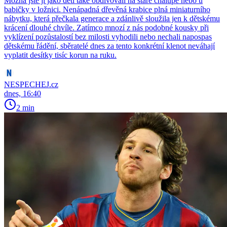
Možná jste ji jako děti také obdivovali na staré chalupě nebo u
babičky v ložnici. Nenápadná dřevěná krabice plná miniaturního
nábytku, která přečkala generace a zdánlivě sloužila jen k dětskému
krácení dlouhé chvíle. Zatímco mnozí z nás podobné kousky při
vyklízení pozůstalostí bez milosti vyhodili nebo nechali napospas
dětskému řádění, sběratelé dnes za tento konkrétní klenot neváhají
vyplatit desítky tisíc korun na ruku.
NESPECHEJ.cz
dnes, 16:40
2 min