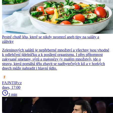
Pestré chutě léta, které se nikdy neomrzí aneb tipy na saláty a
zálivky
Zeleninových salátů je nepřeberné množství a všechny jsou vhodné
k odlehčení jídelníčku a k posílení organismu. I přes přítomnost
zakysané smetany, sýrů a majonézy (v malém množství), jde o
stravu, která pomáhá tělu zbavit se nadbytečných kil a v horkých
dnech může nahradit i hlavní jídlo.
FAJNTIP.cz
dnes, 17:00
3 min