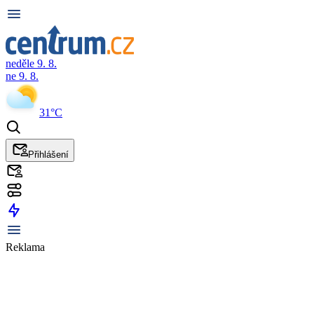
neděle 9. 8.
ne 9. 8.
31°C
Přihlášení
Reklama