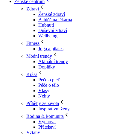
Ženské centrum
Zdraví
Ženské zdraví
Babiččina lékárna
Hubnutí
Duševní zdraví
Wellbeing
Fitness
Jóga a pilates
Módní trendy
Aktuální trendy
Doplňky
Krása
Péče o pleť
Péče o tělo
Vlasy
Nehty
Příběhy ze života
Inspirativní ženy
Rodina & komunita
Výchova
Přátelství
Vztahy