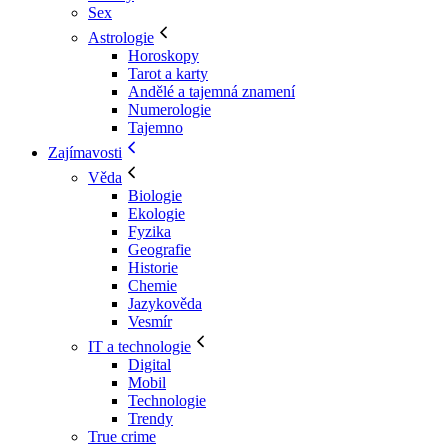
Sex
Astrologie
Horoskopy
Tarot a karty
Andělé a tajemná znamení
Numerologie
Tajemno
Zajímavosti
Věda
Biologie
Ekologie
Fyzika
Geografie
Historie
Chemie
Jazykověda
Vesmír
IT a technologie
Digital
Mobil
Technologie
Trendy
True crime