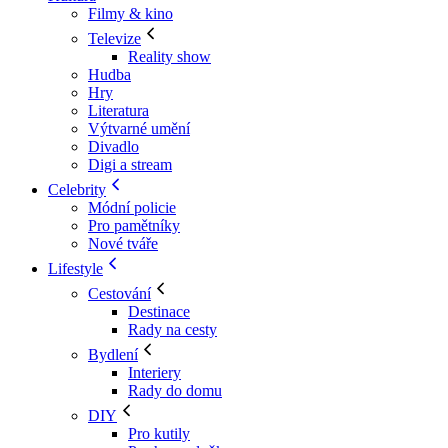
Filmy & kino
Televize
Reality show
Hudba
Hry
Literatura
Výtvarné umění
Divadlo
Digi a stream
Celebrity
Módní policie
Pro pamětníky
Nové tváře
Lifestyle
Cestování
Destinace
Rady na cesty
Bydlení
Interiery
Rady do domu
DIY
Pro kutily