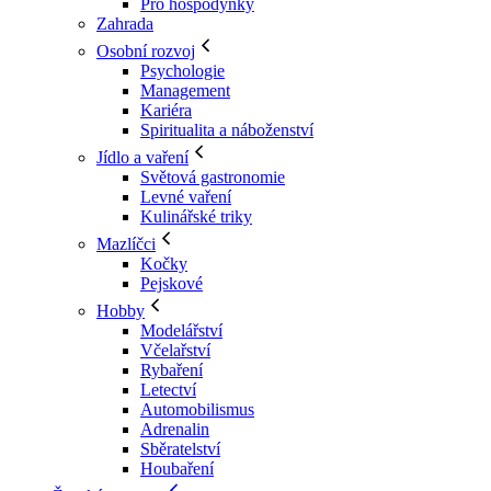
Pro hospodyňky
Zahrada
Osobní rozvoj
Psychologie
Management
Kariéra
Spiritualita a náboženství
Jídlo a vaření
Světová gastronomie
Levné vaření
Kulinářské triky
Mazlíčci
Kočky
Pejskové
Hobby
Modelářství
Včelařství
Rybaření
Letectví
Automobilismus
Adrenalin
Sběratelství
Houbaření