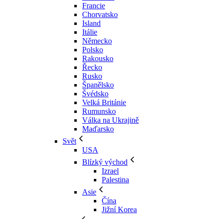
Francie
Chorvatsko
Island
Itálie
Německo
Polsko
Rakousko
Řecko
Rusko
Španělsko
Švédsko
Velká Británie
Rumunsko
Válka na Ukrajině
Maďarsko
Svět
USA
Blízký východ
Izrael
Palestina
Asie
Čína
Jižní Korea