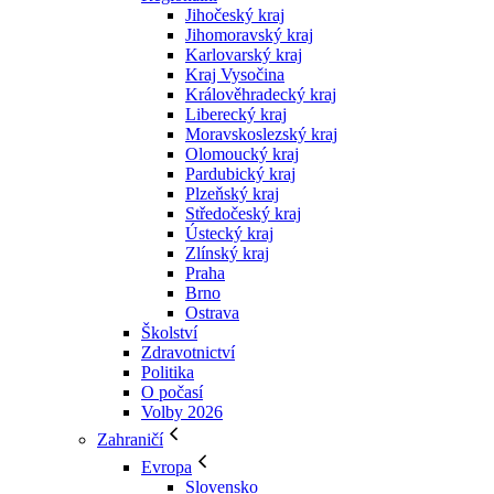
Jihočeský kraj
Jihomoravský kraj
Karlovarský kraj
Kraj Vysočina
Králověhradecký kraj
Liberecký kraj
Moravskoslezský kraj
Olomoucký kraj
Pardubický kraj
Plzeňský kraj
Středočeský kraj
Ústecký kraj
Zlínský kraj
Praha
Brno
Ostrava
Školství
Zdravotnictví
Politika
O počasí
Volby 2026
Zahraničí
Evropa
Slovensko