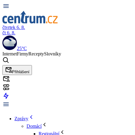
čtvrtek 6. 8.
čt 6. 8.
25°C
Internet
Firmy
Recepty
Slovníky
Přihlášení
Zprávy
Domácí
Regionální