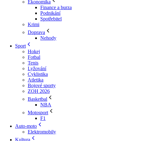
Ekonomika
Finance a burza
Podnikání
Spotřebitel
Krimi
Doprava
Nehody
Sport
Hokej
Fotbal
Tenis
Lyžování
Cyklistika
Atletika
Bojové sporty
ZOH 2026
Basketbal
NBA
Motosport
F1
Auto-moto
Elektromobily
Kultura