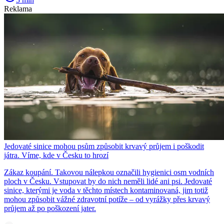
Reklama
Jedovaté sinice mohou psům způsobit krvavý průjem i poškodit
játra. Víme, kde v Česku to hrozí
Zákaz koupání. Takovou nálepkou označili hygienici osm vodních
ploch v Česku. Vstupovat by do nich neměli lidé ani psi. Jedovaté
sinice, kterými je voda v těchto místech kontaminovaná, jim totiž
mohou způsobit vážné zdravotní potíže – od vyrážky přes krvavý
průjem až po poškození jater.