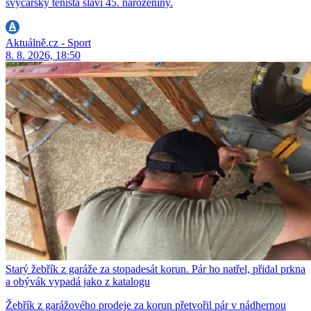
švýcarský tenista slaví 45. narozeniny.
Aktuálně.cz - Sport
8. 8. 2026, 18:50
Starý žebřík z garáže za stopadesát korun. Pár ho natřel, přidal prkna
a obývák vypadá jako z katalogu
Žebřík z garážového prodeje za korun přetvořil pár v nádhernou