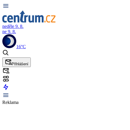
neděle 9. 8.
ne 9. 8.
16°C
Přihlášení
Reklama