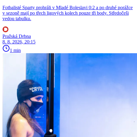
Fotbalisté Sparty prohráli v Mladé Boleslavi 0:2 a po druhé porážce
v sezoně mají po třech ligových kolech pouze tři body. Středočeši
vedou tabulku.
Pražská Drbna
8. 8. 2026, 20:15
1 min