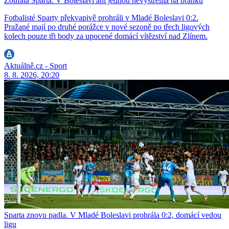
Zoufalá Sparta. V Boleslavi ani jednou nevystřelila na branku
Fotbalisté Sparty překvapivě prohráli v Mladé Boleslavi 0:2.
Pražané mají po druhé porážce v nové sezoně po třech ligových
kolech pouze tři body za upocené domácí vítězství nad Zlínem.
Aktuálně.cz - Sport
8. 8. 2026, 20:20
Sparta znovu padla. V Mladé Boleslavi prohrála 0:2, domácí vedou
ligu