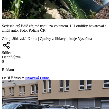
Šedesátiletý řidič zřejmě usnul za volantem. U Loudilky havaroval a
zničil auto. Foto: Policie ČR
Zdroj
:
Jihlavská Drbna | Zprávy z Jihlavy a kraje Vysočina
Sdílet
Denní
výzva
0
Reklama
Další články z
Jihlavská Drbna