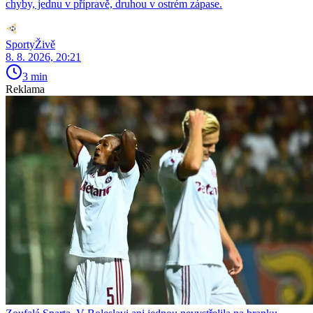
chyby, jednu v přípravě, druhou v ostrém zápase.
SportyŽivě
8. 8. 2026, 20:21
3 min
Reklama