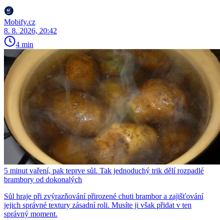
Mobify.cz
8. 8. 2026, 20:42
4 min
5 minut vaření, pak teprve sůl. Tak jednoduchý trik dělí rozpadlé
brambory od dokonalých
Sůl hraje při zvýrazňování přirozené chuti brambor a zajišťování
jejich správné textury zásadní roli. Musíte ji však přidat v ten
správný moment.