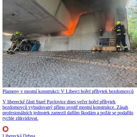
Plameny v mostní konstrukci: V Liberci hořel příbytek bezdomovců
V liberecké části Staré Pavlovice dnes večer hořel příbytek
bezdomovců vybudovaný přímo uvnitř mostní konstrukce. Zásah
profesionálních jednotek zamezil dalším škodám a požár se podařilo
rychle zlikvidovat.
Liberecká Drbna