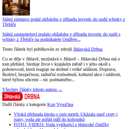
Státní zástupce podal obžalobu v případu investic do sudů whisky z
Třebíče
Státní zastupitelství podalo obžalobu v případu investic do sudů s
whisky z Třebíče na podnikatele Ondřeje...
Tento článek byl publikován ze zdrojů
Jihlavská Drbna
Co se děje v Jihlavě, nezůstává v Jihlavě – Jihlavská Drbna má o
tom přehled. Sleduje život v krajském městě i v jeho okolí s
pohotovostí, která reaguje na drobné i velké události. Doprava,
školství, bezpečnost, radniční rozhodnutí, kulturní akce i události,
které hýbou ulicemi – nic podstatného...
Všechny články tohoto autora →
Další články z kategorie
Kraj Vysočina
Vírská přehrada klesla o osm metrů: Ukázala staré cesty i
ruiny, voda ale pořád míří do kohoutků
FOTO, VIDEO: Voda vytékající z jihlavské čističky