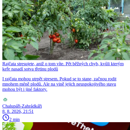
Rajčata stresujete, aniž o tom víte. Pět běžných chyb, kvůli kterým
keře nasadí sotva třetinu plodů
I rajčata mohou utrpět stresem. Pokud se to stane, začnou rodit
mnohem méně plodů. Ale na vině jejich neuspokojivého stavu
mohou být i jiné faktory.
Chalupáři-Zahrádkáři
8. 8. 2026, 21:51
2 min