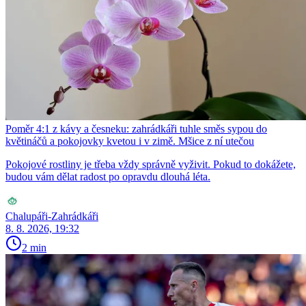
Poměr 4:1 z kávy a česneku: zahrádkáři tuhle směs sypou do
květináčů a pokojovky kvetou i v zimě. Mšice z ní utečou
Pokojové rostliny je třeba vždy správně vyživit. Pokud to dokážete,
budou vám dělat radost po opravdu dlouhá léta.
Chalupáři-Zahrádkáři
8. 8. 2026, 19:32
2 min