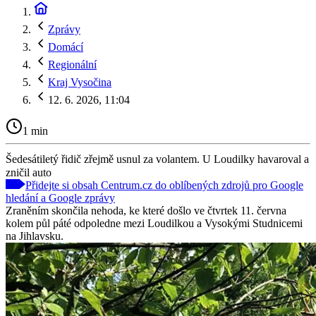
Zprávy
Domácí
Regionální
Kraj Vysočina
12. 6. 2026, 11:04
1 min
Šedesátiletý řidič zřejmě usnul za volantem. U Loudilky havaroval a
zničil auto
Přidejte si obsah Centrum.cz do oblíbených zdrojů pro Google
hledání a Google zprávy
Zraněním skončila nehoda, ke které došlo ve čtvrtek 11. června
kolem půl páté odpoledne mezi Loudilkou a Vysokými Studnicemi
na Jihlavsku.