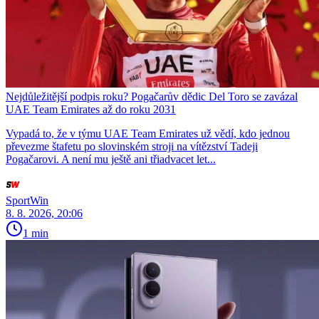
Nejdůležitější podpis roku? Pogačarův dědic Del Toro se zavázal
UAE Team Emirates až do roku 2031
Vypadá to, že v týmu UAE Team Emirates už vědí, kdo jednou
převezme štafetu po slovinském stroji na vítězství Tadeji
Pogačarovi. A není mu ještě ani třiadvacet let...
SportWin
8. 8. 2026, 20:06
1 min