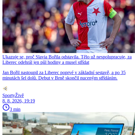
Ukazuje se, proč Slavia Bořila odstavila. Tělo už nespolupracuje, za
Liberec odehrál jen půl hodiny a musel střídat
Jan Bořil nastoupil za Liberec poprvé v základní sestavě, a po 35
minutách šel dolů. Debut v Brně skončil nuceným střídáním.
SportyŽivě
8. 8. 2026, 19:19
3 min