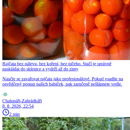
Rajčata bez nálevu, bez koření, bez ničeho. Stačí je správně
naskládat do sklenice a vydrží až do zimy
Naučte se zavařovat rajčata jako profesionálové. Pokud vsadíte na
osvědčený postup našich babiček, pak zaručeně nešlápnete vedle.
Chalupáři-Zahrádkáři
8. 8. 2026, 22:54
2 min