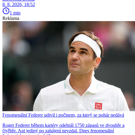
8. 8. 2026, 18:52
1 min
Reklama
Fenomenální Federer udivil i počinem, za který se pohár nedává
Roger Federer během kariéry odehrál 1750 zápasů ve dvouhře a
čtyřhře. Ani jediný po zahájení nevzdal. Dnes fenomenální