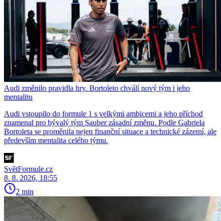
Audi změnilo pravidla hry. Bortoleto chválí nový tým i jeho
mentalitu
Audi vstoupilo do formule 1 s velkými ambicemi a jeho příchod
znamenal pro bývalý tým Sauber zásadní změnu. Podle Gabriela
Bortoleta se proměnila nejen finanční situace a technické zázemí, ale
především mentalita celého týmu.
SvětFormule.cz
8. 8. 2026, 18:55
2 min