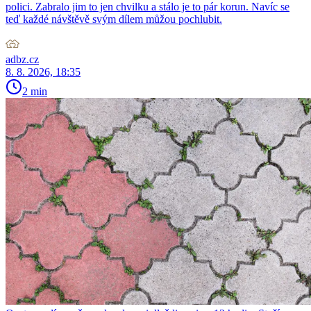
polici. Zabralo jim to jen chvilku a stálo je to pár korun. Navíc se
teď každé návštěvě svým dílem můžou pochlubit.
adbz.cz
8. 8. 2026, 18:35
2 min