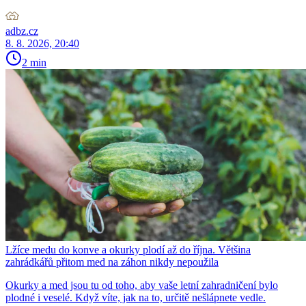
adbz.cz
8. 8. 2026, 20:40
2 min
Lžíce medu do konve a okurky plodí až do října. Většina
zahrádkářů přitom med na záhon nikdy nepoužila
Okurky a med jsou tu od toho, aby vaše letní zahradničení bylo
plodné i veselé. Když víte, jak na to, určitě nešlápnete vedle.