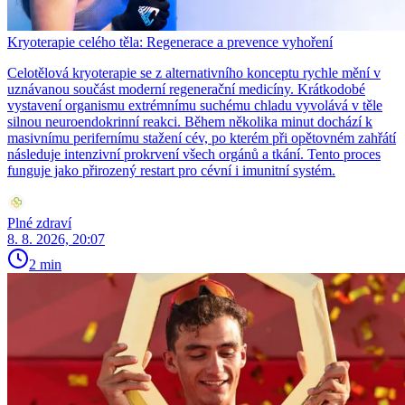
Kryoterapie celého těla: Regenerace a prevence vyhoření
Celotělová kryoterapie se z alternativního konceptu rychle mění v
uznávanou součást moderní regenerační medicíny. Krátkodobé
vystavení organismu extrémnímu suchému chladu vyvolává v těle
silnou neuroendokrinní reakci. Během několika minut dochází k
masivnímu perifernímu stažení cév, po kterém při opětovném zahřátí
následuje intenzivní prokrvení všech orgánů a tkání. Tento proces
funguje jako přirozený restart pro cévní i imunitní systém.
Plné zdraví
8. 8. 2026, 20:07
2 min