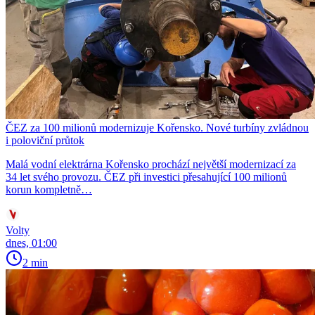
ČEZ za 100 milionů modernizuje Kořensko. Nové turbíny zvládnou
i poloviční průtok
Malá vodní elektrárna Kořensko prochází největší modernizací za
34 let svého provozu. ČEZ při investici přesahující 100 milionů
korun kompletně…
Volty
dnes, 01:00
2 min