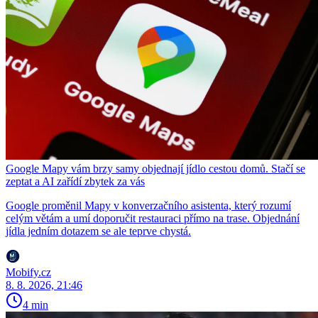
Google Mapy vám brzy samy objednají jídlo cestou domů. Stačí se
zeptat a AI zařídí zbytek za vás
Google proměnil Mapy v konverzačního asistenta, který rozumí
celým větám a umí doporučit restauraci přímo na trase. Objednání
jídla jedním dotazem se ale teprve chystá.
Mobify.cz
8. 8. 2026, 21:46
4 min