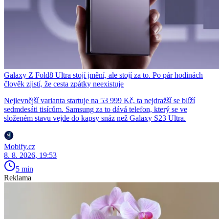
Galaxy Z Fold8 Ultra stojí jmění, ale stojí za to. Po pár hodinách
člověk zjistí, že cesta zpátky neexistuje
Nejlevnější varianta startuje na 53 999 Kč, ta nejdražší se blíží
sedmdesáti tisícům. Samsung za to dává telefon, který se ve
složeném stavu vejde do kapsy snáz než Galaxy S23 Ultra.
Mobify.cz
8. 8. 2026, 19:53
5 min
Reklama