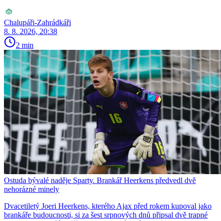
Chalupáři-Zahrádkáři
8. 8. 2026, 20:38
2 min
Ostuda bývalé naděje Sparty. Brankář Heerkens předvedl dvě
nehorázné minely
Dvacetiletý Joeri Heerkens, kterého Ajax před rokem kupoval jako
brankáře budoucnosti, si za šest srpnových dnů připsal dvě trapné