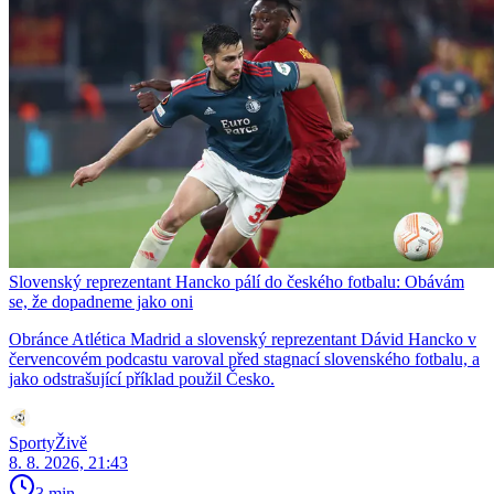
Slovenský reprezentant Hancko pálí do českého fotbalu: Obávám
se, že dopadneme jako oni
Obránce Atlética Madrid a slovenský reprezentant Dávid Hancko v
červencovém podcastu varoval před stagnací slovenského fotbalu, a
jako odstrašující příklad použil Česko.
SportyŽivě
8. 8. 2026, 21:43
3 min