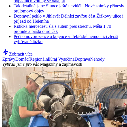
odpadních vod by se dala pít
Tak detailně jsme Slunce ještě neviděli. Nové snímky přinesly
průlomový objev
Dopravní peklo v Jihlavě: Dělníci zavřou část Žižkovy ulice i
příjezd od Helenína
Řidička mercedesu šla s autem přes střechu. Měla 1,70
promile a přišla o řidičák
Péči o novorozence a kojence v třebíčské nemocnici zlepší
vyhřívané lůžko
Zobrazit více
Zprávy
Domácí
Regionální
Kraj Vysočina
Doprava
Nehody
Vybrali jsme pro vás
Magazíny a zajímavosti