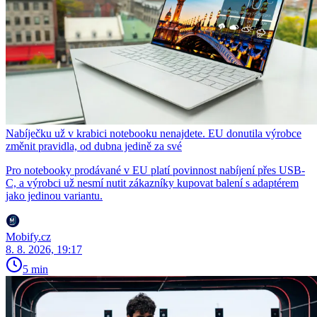
Nabíječku už v krabici notebooku nenajdete. EU donutila výrobce
změnit pravidla, od dubna jedině za své
Pro notebooky prodávané v EU platí povinnost nabíjení přes USB-
C, a výrobci už nesmí nutit zákazníky kupovat balení s adaptérem
jako jedinou variantu.
Mobify.cz
8. 8. 2026, 19:17
5 min