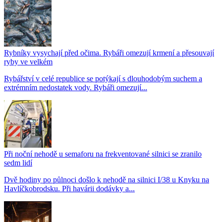
Rybníky vysychají před očima. Rybáři omezují krmení a přesouvají
ryby ve velkém
Rybářství v celé republice se potýkají s dlouhodobým suchem a
extrémním nedostatek vody. Rybáři omezují...
Při noční nehodě u semaforu na frekventované silnici se zranilo
sedm lidí
Dvě hodiny po půlnoci došlo k nehodě na silnici I/38 u Knyku na
Havlíčkobrodsku. Při havárii dodávky a...