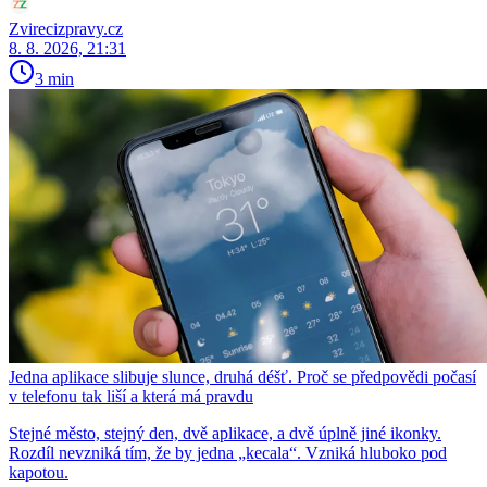
Zvirecizpravy.cz
8. 8. 2026, 21:31
3 min
Jedna aplikace slibuje slunce, druhá déšť. Proč se předpovědi počasí
v telefonu tak liší a která má pravdu
Stejné město, stejný den, dvě aplikace, a dvě úplně jiné ikonky.
Rozdíl nevzniká tím, že by jedna „kecala“. Vzniká hluboko pod
kapotou.