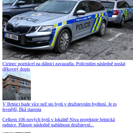
Cizinec poztrácel na dálnici zavazadla. Policistům následně poslal
děkovný dopis
V Brtnici bude více než sto bytů v družstevním bydlení. Je to
levnější, říká starosta
Celkem 106 nových bytů v lokalitě Niva projektuje brtnická
radnice. Plánuje následně nabídnout družstevní...