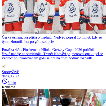
Česká osmnáctka přišla o medaili. Nedvěd popsal 15 minut, kdy se
týmu zhroutila hra po gólu soupeře
Porážka 4:5 s Finskem na Hlinka Gretzky Cupu 2026 pohřbila
české naděje na semifinále. Trenér Nedvěd pojmenoval opakující se
vzorec: po inkasovaném gólu se hra na čtvrt hodiny rozpadla.
SportyŽivě
dnes, 17:22
3 min
Reklama