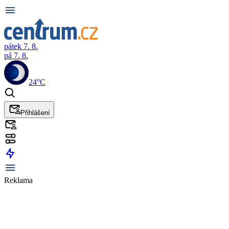
pátek 7. 8.
pá 7. 8.
24°C
Přihlášení
Reklama