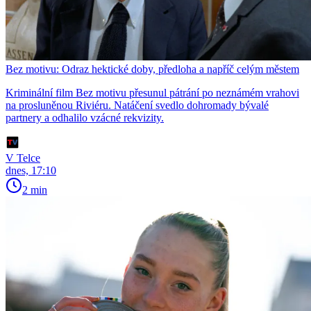
Bez motivu: Odraz hektické doby, předloha a napříč celým městem
Kriminální film Bez motivu přesunul pátrání po neznámém vrahovi
na prosluněnou Riviéru. Natáčení svedlo dohromady bývalé
partnery a odhalilo vzácné rekvizity.
V Telce
dnes, 17:10
2 min