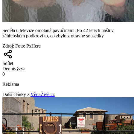
Seděla u televize omotaná pavučinami: Po 42 letech našli v
záhřebském podkroví to, co zbylo z otravné sousedky
Zdroj
:
Foto: PxHere
Sdílet
Denní
výzva
0
Reklama
Další články z
VědaŽivě.cz