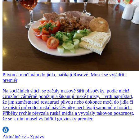
Plivou a močí nám do jídla, naříkají Rusové. Musel se vyjádřit i
premiér
Na sociálních sítích se začaly masově šířit příspěvky, podle nichž
Gruzínci záměrně ponižují a šikanují ruské turisty. Tvrdí například,
že jim zaměstnanci restaurací plivou nebo dokonce močí do jídla či
že místní průvodci ruské návštěvníky nechávají samotné v horách.
Příběhy rychle převzala ruská média a vyvolaly takovou pozornost,
že se k nim musel vyjádřit i gruzínský premiér.
Aktuálně.cz - Zprávy