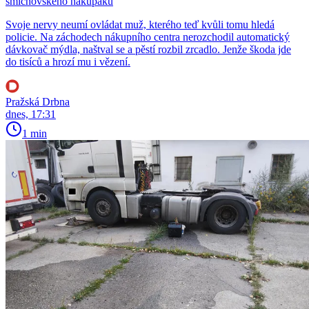
smíchovského nákupáku
Svoje nervy neumí ovládat muž, kterého teď kvůli tomu hledá
policie. Na záchodech nákupního centra nerozchodil automatický
dávkovač mýdla, naštval se a pěstí rozbil zrcadlo. Jenže škoda jde
do tisíců a hrozí mu i vězení.
Pražská Drbna
dnes, 17:31
1 min