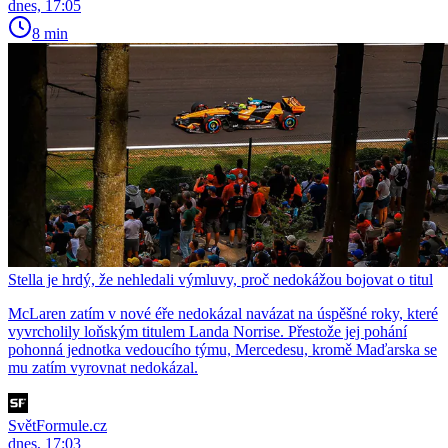
dnes, 17:05
8 min
Stella je hrdý, že nehledali výmluvy, proč nedokážou bojovat o titul
McLaren zatím v nové éře nedokázal navázat na úspěšné roky, které
vyvrcholily loňským titulem Landa Norrise. Přestože jej pohání
pohonná jednotka vedoucího týmu, Mercedesu, kromě Maďarska se
mu zatím vyrovnat nedokázal.
SvětFormule.cz
dnes, 17:03