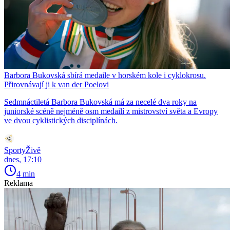
Barbora Bukovská sbírá medaile v horském kole i cyklokrosu.
Přirovnávají ji k van der Poelovi
Sedmnáctiletá Barbora Bukovská má za necelé dva roky na
juniorské scéně nejméně osm medailí z mistrovství světa a Evropy
ve dvou cyklistických disciplínách.
SportyŽivě
dnes, 17:10
4 min
Reklama