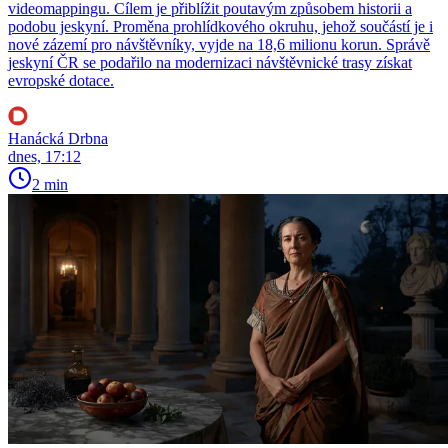
videomappingu. Cílem je přiblížit poutavým způsobem historii a
podobu jeskyní. Proměna prohlídkového okruhu, jehož součástí je i
nové zázemí pro návštěvníky, vyjde na 18,6 milionu korun. Správě
jeskyní ČR se podařilo na modernizaci návštěvnické trasy získat
evropské dotace.
Hanácká Drbna
dnes, 17:12
2 min