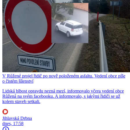
V Růžené projel řidič po nově položeném asfaltu. Vedení obce píše
o čistém šílenství
Lidská blbost opravdu nezná mezí, informovalo včera vedení obce
Růžená na svém facebooku. A informovalo, s jakými řidiči se už
kolem staveb setkali.
Jihlavská Drbna
dnes, 17:58