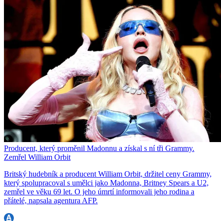
Producent, který proměnil Madonnu a získal s ní tři Grammy.
Zemřel William Orbit
Britský hudebník a producent William Orbit, držitel ceny Grammy,
který spolupracoval s umělci jako Madonna, Britney Spears a U2,
zemřel ve věku 69 let. O jeho úmrtí informovali jeho rodina a
přátelé, napsala agentura AFP.