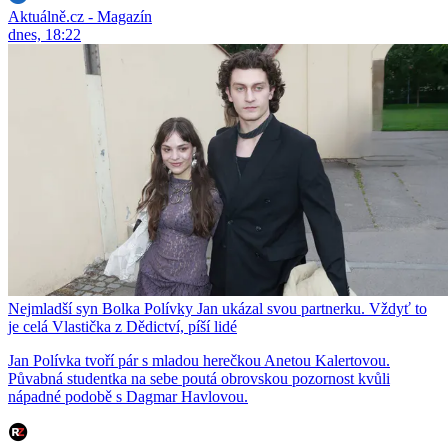
Aktuálně.cz - Magazín
dnes, 18:22
Nejmladší syn Bolka Polívky Jan ukázal svou partnerku. Vždyť to
je celá Vlastička z Dědictví, píší lidé
Jan Polívka tvoří pár s mladou herečkou Anetou Kalertovou.
Půvabná studentka na sebe poutá obrovskou pozornost kvůli
nápadné podobě s Dagmar Havlovou.