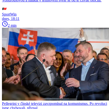
Vondroušovou a nálada v tenisovém světě se od té chvíle otočila.
SportWin
dnes, 18:11
2 min
Pellegrini v čínské televizi zavzpomínal na komunismus. Po revoluci
jsme chybovali, přiznal