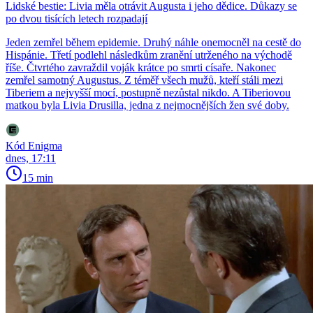
Lidské bestie: Livia měla otrávit Augusta i jeho dědice. Důkazy se
po dvou tisících letech rozpadají
Jeden zemřel během epidemie. Druhý náhle onemocněl na cestě do
Hispánie. Třetí podlehl následkům zranění utrženého na východě
říše. Čtvrtého zavraždil voják krátce po smrti císaře. Nakonec
zemřel samotný Augustus. Z téměř všech mužů, kteří stáli mezi
Tiberiem a nejvyšší mocí, postupně nezůstal nikdo. A Tiberiovou
matkou byla Livia Drusilla, jedna z nejmocnějších žen své doby.
Kód Enigma
dnes, 17:11
15 min