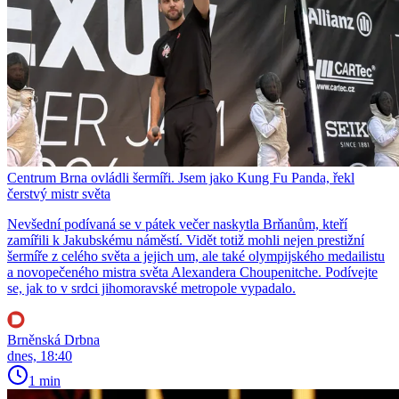
Centrum Brna ovládli šermíři. Jsem jako Kung Fu Panda, řekl
čerstvý mistr světa
Nevšední podívaná se v pátek večer naskytla Brňanům, kteří
zamířili k Jakubskému náměstí. Vidět totiž mohli nejen prestižní
šermíře z celého světa a jejich um, ale také olympijského medailistu
a novopečeného mistra světa Alexandera Choupenitche. Podívejte
se, jak to v srdci jihomoravské metropole vypadalo.
Brněnská Drbna
dnes, 18:40
1 min