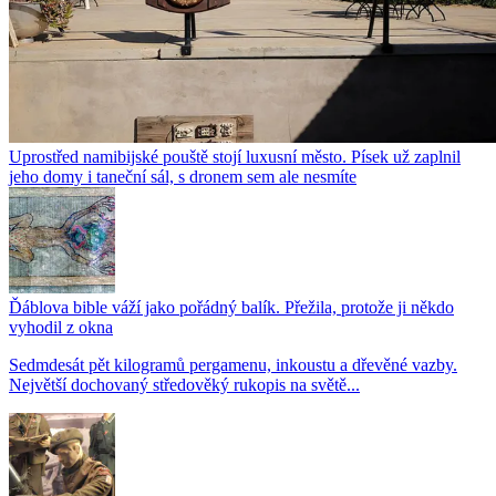
Uprostřed namibijské pouště stojí luxusní město. Písek už zaplnil
jeho domy i taneční sál, s dronem sem ale nesmíte
Ďáblova bible váží jako pořádný balík. Přežila, protože ji někdo
vyhodil z okna
Sedmdesát pět kilogramů pergamenu, inkoustu a dřevěné vazby.
Největší dochovaný středověký rukopis na světě...