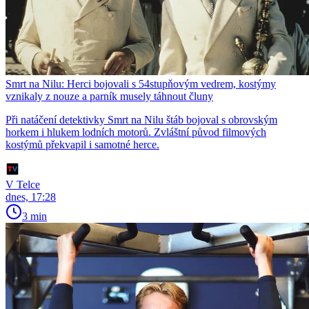
Smrt na Nilu: Herci bojovali s 54stupňovým vedrem, kostýmy
vznikaly z nouze a parník musely táhnout čluny
Při natáčení detektivky Smrt na Nilu štáb bojoval s obrovským
horkem i hlukem lodních motorů. Zvláštní původ filmových
kostýmů překvapil i samotné herce.
V Telce
dnes, 17:28
3 min