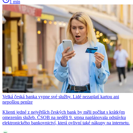
1 min
Velká česká banka vypne své služby. Lidé nezaplatí kartou ani
nepošlou peníze
Klienti jedné z největších českých bank by měli počítat s krátkým
omezením služeb. ČSOB na neděli 9. srpna naplánovala odstávku
elektronického bankovnictví, která ovlivní také nákupy na internetu.