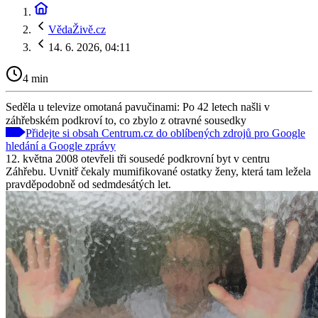
VědaŽivě.cz
14. 6. 2026, 04:11
4 min
Seděla u televize omotaná pavučinami: Po 42 letech našli v
záhřebském podkroví to, co zbylo z otravné sousedky
Přidejte si obsah Centrum.cz do oblíbených zdrojů pro Google
hledání a Google zprávy
12. května 2008 otevřeli tři sousedé podkrovní byt v centru
Záhřebu. Uvnitř čekaly mumifikované ostatky ženy, která tam ležela
pravděpodobně od sedmdesátých let.