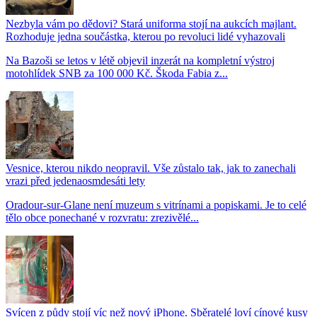
Nezbyla vám po dědovi? Stará uniforma stojí na aukcích majlant.
Rozhoduje jedna součástka, kterou po revoluci lidé vyhazovali
Na Bazoši se letos v létě objevil inzerát na kompletní výstroj
motohlídek SNB za 100 000 Kč. Škoda Fabia z...
Vesnice, kterou nikdo neopravil. Vše zůstalo tak, jak to zanechali
vrazi před jedenaosmdesáti lety
Oradour-sur-Glane není muzeum s vitrínami a popiskami. Je to celé
tělo obce ponechané v rozvratu: zrezivělé...
Svícen z půdy stojí víc než nový iPhone. Sběratelé loví cínové kusy