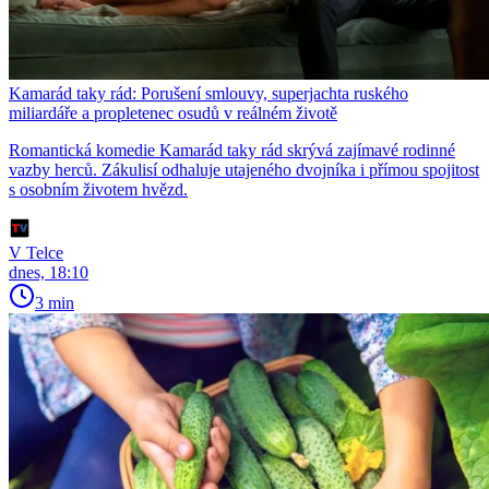
Kamarád taky rád: Porušení smlouvy, superjachta ruského
miliardáře a propletenec osudů v reálném životě
Romantická komedie Kamarád taky rád skrývá zajímavé rodinné
vazby herců. Zákulisí odhaluje utajeného dvojníka i přímou spojitost
s osobním životem hvězd.
V Telce
dnes, 18:10
3 min