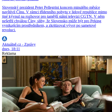
Slovenský prezident Peter Pellegrini koncem minulého měsíce
navštívil Čínu. V rámci třídenního pobytu v lidové republice mimo
jiné kývnul na rozhovor pro tamější státní televizi CGTN. V něm
nešetřil chválou Číny, sliby, že Slovensko může být pro Peking
vynikajícím prostředníkem, a zkritizoval vývoj po sametové
revoluci.
Aktuálně.cz - Zprávy
dnes, 18:11
Reklama