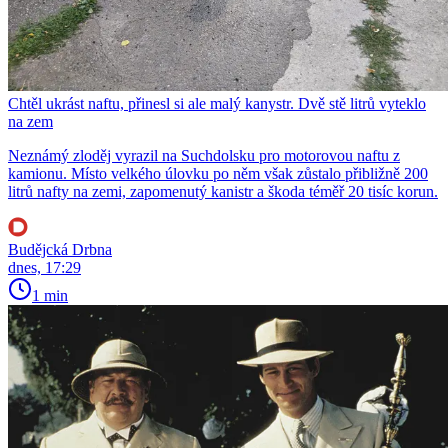
Chtěl ukrást naftu, přinesl si ale malý kanystr. Dvě stě litrů vyteklo
na zem
Neznámý zloděj vyrazil na Suchdolsku pro motorovou naftu z
kamionu. Místo velkého úlovku po něm však zůstalo přibližně 200
litrů nafty na zemi, zapomenutý kanistr a škoda téměř 20 tisíc korun.
Budějcká Drbna
dnes, 17:29
1 min