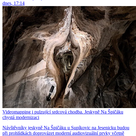
dnes, 17:14
Videomapping i pulzující srdcová chodba. Jeskyně Na Špičáku
chystá modernizaci
Návštěvníky jeskyně Na Špičáku u Supíkovic na Jesenicku budou
při prohlídkách doprovázet moderní audiovizuální prvky včetně