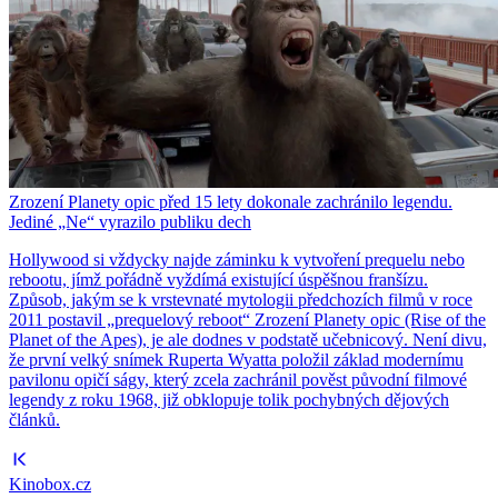
Zrození Planety opic před 15 lety dokonale zachránilo legendu.
Jediné „Ne“ vyrazilo publiku dech
Hollywood si vždycky najde záminku k vytvoření prequelu nebo
rebootu, jímž pořádně vyždímá existující úspěšnou franšízu.
Způsob, jakým se k vrstevnaté mytologii předchozích filmů v roce
2011 postavil „prequelový reboot“ Zrození Planety opic (Rise of the
Planet of the Apes), je ale dodnes v podstatě učebnicový. Není divu,
že první velký snímek Ruperta Wyatta položil základ modernímu
pavilonu opičí ságy, který zcela zachránil pověst původní filmové
legendy z roku 1968, již obklopuje tolik pochybných dějových
článků.
Kinobox.cz