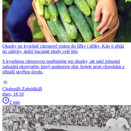
Okurky po kyselině citronové rostou do šířky i délky. Kdo ji přidá
do zálivky, sklízí baculaté plody celé léto
S kyselinou citronovou nepěstujete jen okurky, ale také robustní
zahradní ekosystém, který podporuje růst, bojuje proti chorobám a
přináší skvělou úrodu.
Chalupáři-Zahrádkáři
dnes, 18:10
2 min