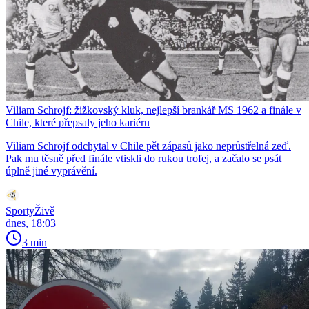
Viliam Schrojf: žižkovský kluk, nejlepší brankář MS 1962 a finále v
Chile, které přepsaly jeho kariéru
Viliam Schrojf odchytal v Chile pět zápasů jako neprůstřelná zeď.
Pak mu těsně před finále vtiskli do rukou trofej, a začalo se psát
úplně jiné vyprávění.
SportyŽivě
dnes, 18:03
3 min