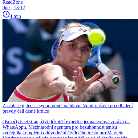
ReadZone
dnes, 18:12
4 min
Zastali se jí, teď si sypou popel na hlavu. Vondroušová po odhalení
pravdy čelí drsné kritice
Osmačtyřicet stran, čtyři lékařští experti a jedna textová zpráva na
WhatsAppu. Mezinárodní agentura pro bezúhonnost tenisu
zveřejnila kompletní odůvodnění čtyřletého trestu pro Markétu