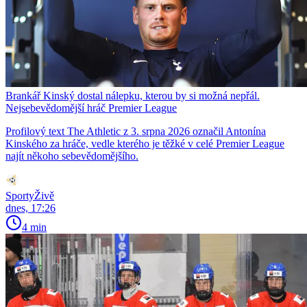
Brankář Kinský dostal nálepku, kterou by si možná nepřál.
Nejsebevědomější hráč Premier League
Profilový text The Athletic z 3. srpna 2026 označil Antonína
Kinského za hráče, vedle kterého je těžké v celé Premier League
najít někoho sebevědomějšího.
SportyŽivě
dnes, 17:26
4 min