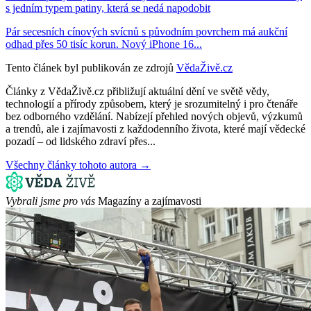
s jedním typem patiny, která se nedá napodobit
Pár secesních cínových svícnů s původním povrchem má aukční
odhad přes 50 tisíc korun. Nový iPhone 16...
Tento článek byl publikován ze zdrojů
VědaŽivě.cz
Články z VědaŽivě.cz přibližují aktuální dění ve světě vědy,
technologií a přírody způsobem, který je srozumitelný i pro čtenáře
bez odborného vzdělání. Nabízejí přehled nových objevů, výzkumů
a trendů, ale i zajímavosti z každodenního života, které mají vědecké
pozadí – od lidského zdraví přes...
Všechny články tohoto autora →
Vybrali jsme pro vás
Magazíny a zajímavosti