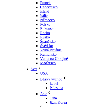
Francie
Chorvatsko
Island
Itálie
Německo
Polsko
Rakousko
Řecko
Rusko
Španělsko
Švédsko
Velká Británie
Rumunsko
Válka na Ukrajině
Maďarsko
Svět
USA
Blízký východ
Izrael
Palestina
Asie
Čína
Jižní Korea