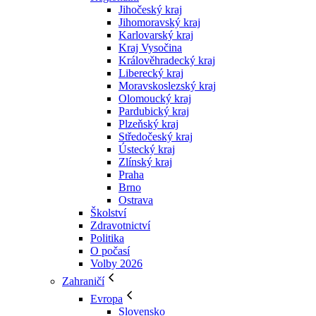
Jihočeský kraj
Jihomoravský kraj
Karlovarský kraj
Kraj Vysočina
Králověhradecký kraj
Liberecký kraj
Moravskoslezský kraj
Olomoucký kraj
Pardubický kraj
Plzeňský kraj
Středočeský kraj
Ústecký kraj
Zlínský kraj
Praha
Brno
Ostrava
Školství
Zdravotnictví
Politika
O počasí
Volby 2026
Zahraničí
Evropa
Slovensko