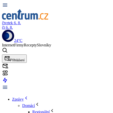
čtvrtek 6. 8.
čt 6. 8.
24°C
Internet
Firmy
Recepty
Slovníky
Přihlášení
Zprávy
Domácí
Regionální