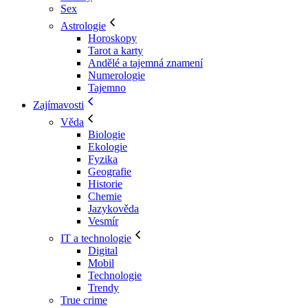
Sex
Astrologie
Horoskopy
Tarot a karty
Andělé a tajemná znamení
Numerologie
Tajemno
Zajímavosti
Věda
Biologie
Ekologie
Fyzika
Geografie
Historie
Chemie
Jazykověda
Vesmír
IT a technologie
Digital
Mobil
Technologie
Trendy
True crime