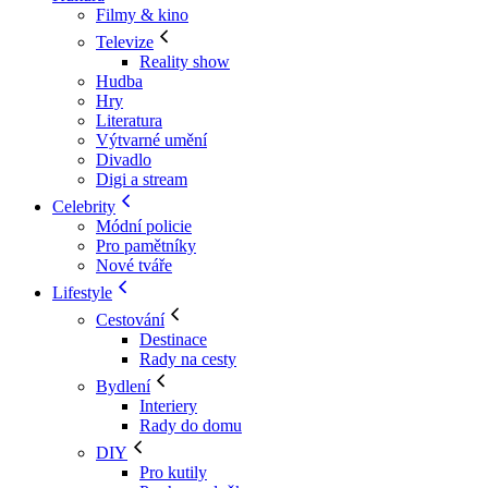
Filmy & kino
Televize
Reality show
Hudba
Hry
Literatura
Výtvarné umění
Divadlo
Digi a stream
Celebrity
Módní policie
Pro pamětníky
Nové tváře
Lifestyle
Cestování
Destinace
Rady na cesty
Bydlení
Interiery
Rady do domu
DIY
Pro kutily