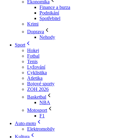
Ekonomika
Finance a burza
Podnikání
Spotřebitel
Krimi
Doprava
Nehody
Sport
Hokej
Fotbal
Tenis
Lyžování
Cyklistika
Atletika
Bojové sporty
ZOH 2026
Basketbal
NBA
Motosport
F1
Auto-moto
Elektromobily
Kultura