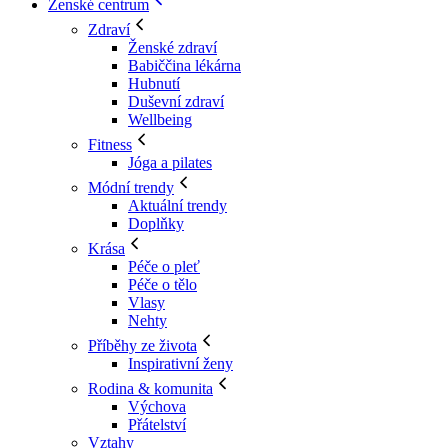
Ženské centrum
Zdraví
Ženské zdraví
Babiččina lékárna
Hubnutí
Duševní zdraví
Wellbeing
Fitness
Jóga a pilates
Módní trendy
Aktuální trendy
Doplňky
Krása
Péče o pleť
Péče o tělo
Vlasy
Nehty
Příběhy ze života
Inspirativní ženy
Rodina & komunita
Výchova
Přátelství
Vztahy