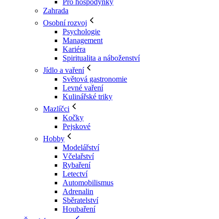
Pro hospodyňky
Zahrada
Osobní rozvoj
Psychologie
Management
Kariéra
Spiritualita a náboženství
Jídlo a vaření
Světová gastronomie
Levné vaření
Kulinářské triky
Mazlíčci
Kočky
Pejskové
Hobby
Modelářství
Včelařství
Rybaření
Letectví
Automobilismus
Adrenalin
Sběratelství
Houbaření