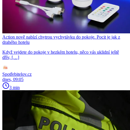
Action nově nabízí chytrou vychytávku do pokoje. Pocit je jak z
drahého hotelu
Když vejdete do pokoje v hezkém hotelu, něco vás uklidní ještě
dřív, […]
Spotřebitelov.cz
dnes, 09:05
3 min