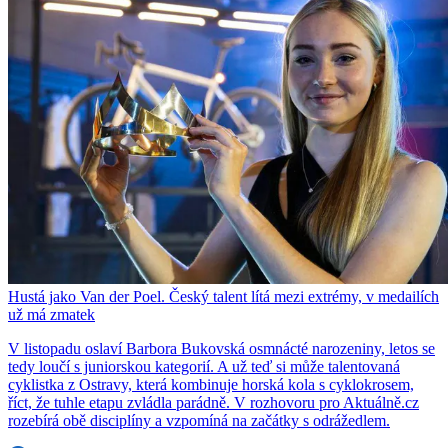
Hustá jako Van der Poel. Český talent lítá mezi extrémy, v medailích
už má zmatek
V listopadu oslaví Barbora Bukovská osmnácté narozeniny, letos se
tedy loučí s juniorskou kategorií. A už teď si může talentovaná
cyklistka z Ostravy, která kombinuje horská kola s cyklokrosem,
říct, že tuhle etapu zvládla parádně. V rozhovoru pro Aktuálně.cz
rozebírá obě disciplíny a vzpomíná na začátky s odrážedlem.