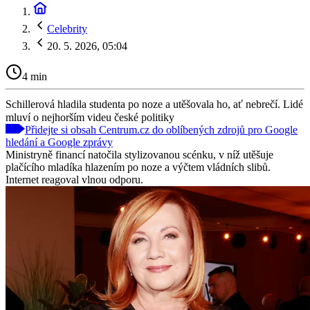
Celebrity
20. 5. 2026, 05:04
4 min
Schillerová hladila studenta po noze a utěšovala ho, ať nebrečí. Lidé
mluví o nejhorším videu české politiky
Přidejte si obsah Centrum.cz do oblíbených zdrojů pro Google
hledání a Google zprávy
Ministryně financí natočila stylizovanou scénku, v níž utěšuje
plačícího mladíka hlazením po noze a výčtem vládních slibů.
Internet reagoval vlnou odporu.