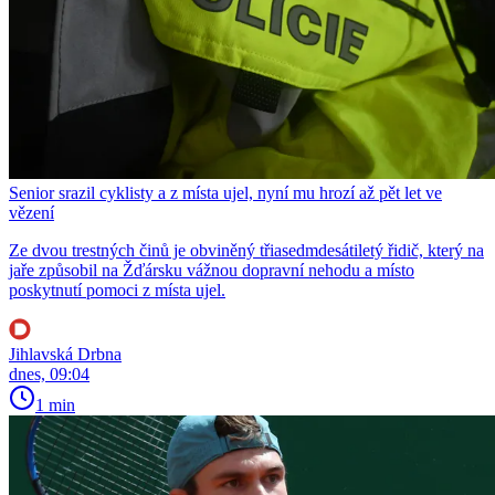
Senior srazil cyklisty a z místa ujel, nyní mu hrozí až pět let ve
vězení
Ze dvou trestných činů je obviněný třiasedmdesátiletý řidič, který na
jaře způsobil na Žďársku vážnou dopravní nehodu a místo
poskytnutí pomoci z místa ujel.
Jihlavská Drbna
dnes, 09:04
1 min