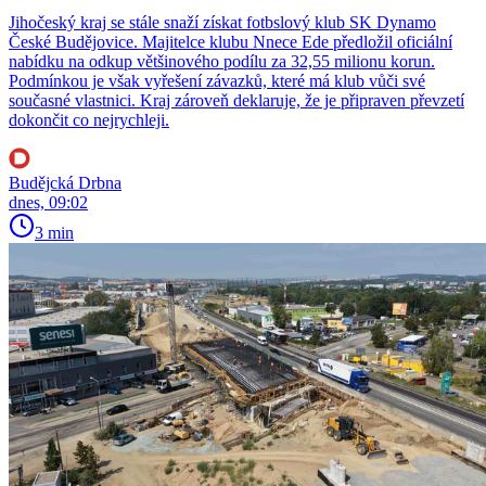
Jihočeský kraj se stále snaží získat fotbslový klub SK Dynamo
České Budějovice. Majitelce klubu Nnece Ede předložil oficiální
nabídku na odkup většinového podílu za 32,55 milionu korun.
Podmínkou je však vyřešení závazků, které má klub vůči své
současné vlastnici. Kraj zároveň deklaruje, že je připraven převzetí
dokončit co nejrychleji.
Budějcká Drbna
dnes, 09:02
3 min