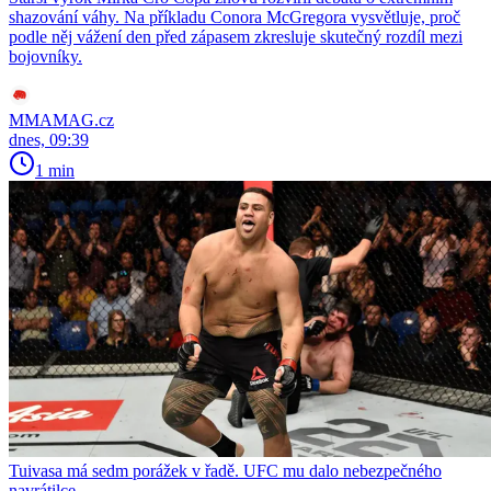
shazování váhy. Na příkladu Conora McGregora vysvětluje, proč
podle něj vážení den před zápasem zkresluje skutečný rozdíl mezi
bojovníky.
MMAMAG.cz
dnes, 09:39
1 min
Tuivasa má sedm porážek v řadě. UFC mu dalo nebezpečného
navrátilce