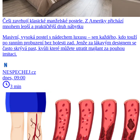
Češi zavrhují klasické manželské postele. Z Ameriky přichází
mnohem lepší a praktičtější druh nábytku
Masivní, vysoká postel s nádechem luxusu – sen každého, kdo touží
po ranním probuzení bez bolesti zad. Jenže za lákavým designem se
často skrývá past, kvůli které můžete utratit majlant za pouhou
imitaci.
NESPECHEJ.cz
dnes, 09:00
3 min