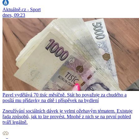
Aktuálně.cz - Sport
dnes, 09:23
Pavel vydělává 70 tisíc měsíčně. Stát ho považuje za chudého a
posílá mu přídavky na dítě i příspěvek na bydlení
Zneužívání sociálních dávek je velmi ožehavým tématem. Existuje
řada způsobů, jak to lze provést. Mnohé z nich se na první pohled
tváří legálně.