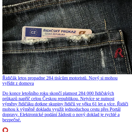
Řidičák letos propadne 284 tisícům motoristů. Nový si mohou
vyřídit z domova
Do konce letošního roku skončí platnost 284 000 řidičských
průkazů napříč celou Českou republikou. Nejvíce se nutnost
výměny řidičáku dotkne skupiny řidičů ve věku 61 let a více. Řidiči
mohou k výměně dokladu využít jednoduchou cestu přes Portál
dopravy. Elektronické podání žádosti o nový doklad je rychlé a
bezpečné.