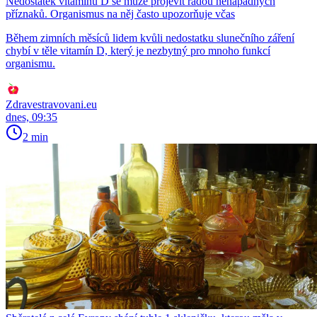
Nedostatek vitamínu D se může projevit řadou nenápadných
příznaků. Organismus na něj často upozorňuje včas
Během zimních měsíců lidem kvůli nedostatku slunečního záření
chybí v těle vitamín D, který je nezbytný pro mnoho funkcí
organismu.
Zdravestravovani.eu
dnes, 09:35
2 min