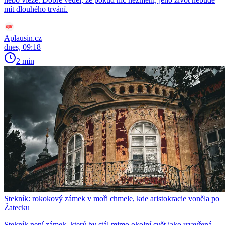
mít dlouhého trvání.
Aplausin.cz
dnes, 09:18
2 min
Stekník: rokokový zámek v moři chmele, kde aristokracie voněla po
Žatecku
Stekník není zámek, který by stál mimo okolní svět jako uzavřená