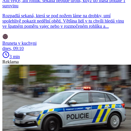
Ani vejce, ani rohlík: sekaná nebude drolit, když do masa přidáte 1
surovinu
Rozpadlá sekaná, která se pod nožem láme na drobky, umí
spolehlivě pokazit nedělní oběd. Většina lidí v tu chvíli hledá vinu
ve špatném poměru vajec nebo v rozmočeném rohlíku a...
Bruneta v kuchyni
dnes, 09:10
3 min
Reklama