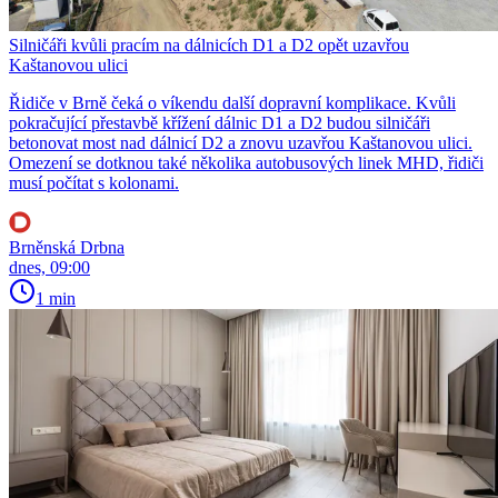
Silničáři kvůli pracím na dálnicích D1 a D2 opět uzavřou
Kaštanovou ulici
Řidiče v Brně čeká o víkendu další dopravní komplikace. Kvůli
pokračující přestavbě křížení dálnic D1 a D2 budou silničáři
betonovat most nad dálnicí D2 a znovu uzavřou Kaštanovou ulici.
Omezení se dotknou také několika autobusových linek MHD, řidiči
musí počítat s kolonami.
Brněnská Drbna
dnes, 09:00
1 min