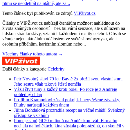
filmu se neodehrál na plátně, ale za...
Tento článek byl publikován ze zdrojů
VIPživot.cz
Články z VIPŽivot.cz nabízejí čtenářům možnost nahlédnout do
života známých osobností – bez bulvární senzace, ale s důrazem na
lidskou stránku slávy, vztahů i každodenní reality celebrit. Obsah se
věnuje nejen aktuálním událostem ve světě showbyznysu, ale i
osobním příběhům, kariérním zlomům nebo...
Všechny články tohoto autora →
Další články z kategorie
Celebrity
Petr Novotný slaví 79 let: Bavič 2x přežil svou vlastní smrt.
Jeho sestra však takové štěstí neměla
Vážil čtvrt tuny a každý krok bolel. Po roce je z Andreje
pohledný chlap
Po Jiřím Krampolovi zůstal pokojík i nevyřešené závazky.
Dluhy narůstají každým dnem
Jiřina Bohdalová prozradila recept na věčné mládí: Svérázný
přístup ke vztahům
Pomeje si půjčil 20 milionů na Andělskou tvář. Firma ho
nechala na holičkách, kina zůstala poloprázdná, on skončil v