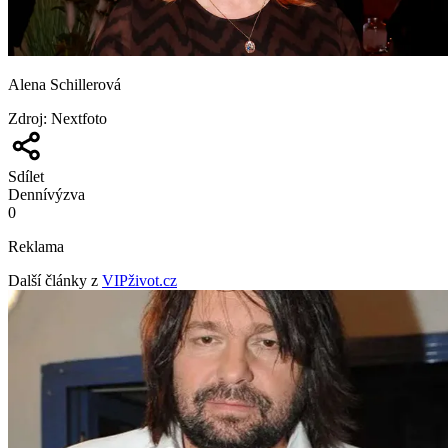
Alena Schillerová
Zdroj
:
Nextfoto
Sdílet
Denní
výzva
0
Reklama
Další články z
VIPživot.cz