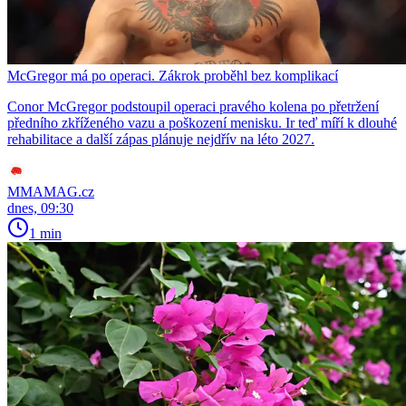
McGregor má po operaci. Zákrok proběhl bez komplikací
Conor McGregor podstoupil operaci pravého kolena po přetržení
předního zkříženého vazu a poškození menisku. Ir teď míří k dlouhé
rehabilitace a další zápas plánuje nejdřív na léto 2027.
MMAMAG.cz
dnes, 09:30
1 min