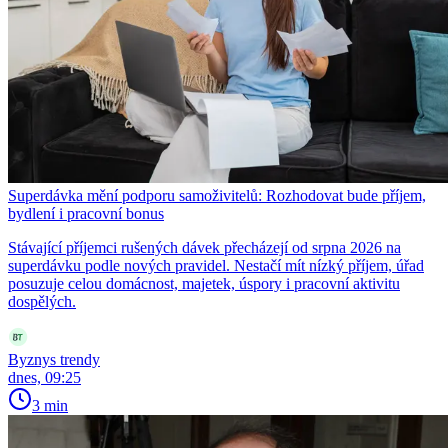
Superdávka mění podporu samoživitelů: Rozhodovat bude příjem,
bydlení i pracovní bonus
Stávající příjemci rušených dávek přecházejí od srpna 2026 na
superdávku podle nových pravidel. Nestačí mít nízký příjem, úřad
posuzuje celou domácnost, majetek, úspory i pracovní aktivitu
dospělých.
Byznys trendy
dnes, 09:25
3 min