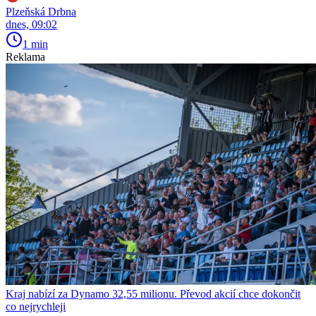
Plzeňská Drbna
dnes, 09:02
1 min
Reklama
Kraj nabízí za Dynamo 32,55 milionu. Převod akcií chce dokončit
co nejrychleji