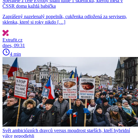
Sběratelé z celé Evropy shání tuhle 1 skleničku, kterou měla v
ČSSR doma každá babička
Zaprášený nazelenalý popelník, cukřenka odložená za servisem,
sklenka, které si roky nikdo […]
Extrafit.cz
dnes, 09:31
4 min
Svět ambiciózních dravců versus moudrost starších, kteří hybridní
válce nepodlehli