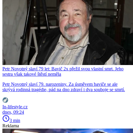
Petr Novotný slaví 79 let: Bavič 2x přežil svou vlastní smrt. Jeho
sestra však takové štěstí neměla
Petr Novotný slaví 79. narozeniny. Za úsměvem baviče se ale
skrývá rodinná tragédie, pád na dno zdraví i dva souboje se smrtí.
In-lifestyle.cz
dnes, 09:24
3 min
Reklama