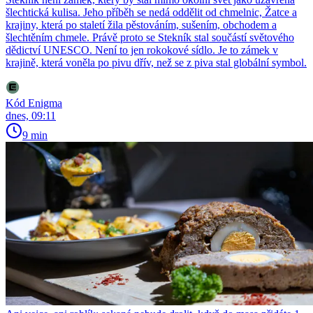
šlechtická kulisa. Jeho příběh se nedá oddělit od chmelnic, Žatce a
krajiny, která po staletí žila pěstováním, sušením, obchodem a
šlechtěním chmele. Právě proto se Stekník stal součástí světového
dědictví UNESCO. Není to jen rokokové sídlo. Je to zámek v
krajině, která voněla po pivu dřív, než se z piva stal globální symbol.
Kód Enigma
dnes, 09:11
9 min