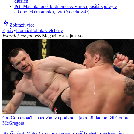
dluzích
Petr Macinka opět budí emoce: V noci posílá zprávy v
alkoholickém amoku, tvrdí Zdechovský
Zobrazit více
Zprávy
Domácí
Politika
Celebrity
Vybrali jsme pro vás
Magazíny a zajímavosti
Cro Cop označil shazování za podvod a jako příklad použil Conora
McGregora
Starší výrok Mirka Cro Copa znovu rozvířil debatu o extrémním