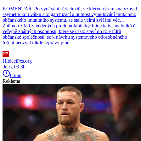
KOMENTÁŘ. Po vydávání série textů, ve kterých jsem analyzoval
asymetrickou válku s oligarchizací a nutnost vybudování funkčního
občanského imunitního systému, se stala velmi zvláštní věc…
Zatímco z řad zavedených prodemokratických iniciativ, analytiků či
veřejně známých osobností, které se často staví do role lídrů
občanské společnosti, se k návrhu systémového odosobněného
řešení neozval nikdo, zprávy plné
HlídacíPes.org
dnes, 09:30
6 min
Reklama