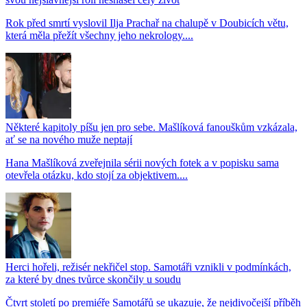
Rok před smrtí vyslovil Ilja Prachař na chalupě v Doubicích větu,
která měla přežít všechny jeho nekrology....
Některé kapitoly píšu jen pro sebe. Mašlíková fanouškům vzkázala,
ať se na nového muže neptají
Hana Mašlíková zveřejnila sérii nových fotek a v popisku sama
otevřela otázku, kdo stojí za objektivem....
Herci hořeli, režisér nekřičel stop. Samotáři vznikli v podmínkách,
za které by dnes tvůrce skončily u soudu
Čtvrt století po premiéře Samotářů se ukazuje, že nejdivočejší příběh