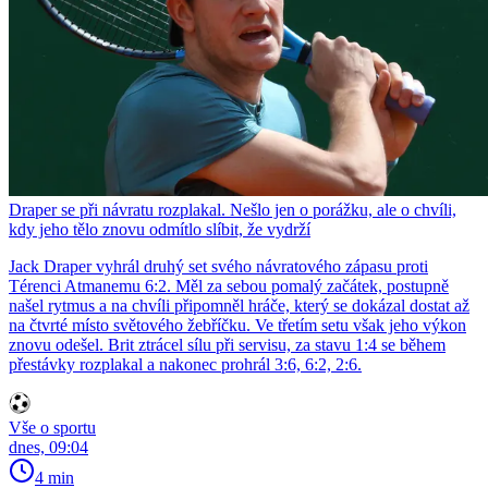
Draper se při návratu rozplakal. Nešlo jen o porážku, ale o chvíli,
kdy jeho tělo znovu odmítlo slíbit, že vydrží
Jack Draper vyhrál druhý set svého návratového zápasu proti
Térenci Atmanemu 6:2. Měl za sebou pomalý začátek, postupně
našel rytmus a na chvíli připomněl hráče, který se dokázal dostat až
na čtvrté místo světového žebříčku. Ve třetím setu však jeho výkon
znovu odešel. Brit ztrácel sílu při servisu, za stavu 1:4 se během
přestávky rozplakal a nakonec prohrál 3:6, 6:2, 2:6.
Vše o sportu
dnes, 09:04
4 min