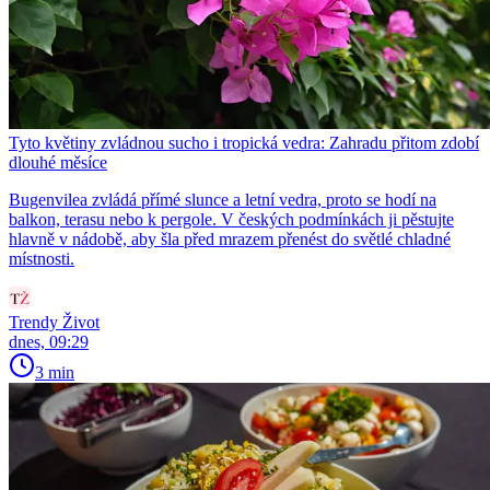
Tyto květiny zvládnou sucho i tropická vedra: Zahradu přitom zdobí
dlouhé měsíce
Bugenvilea zvládá přímé slunce a letní vedra, proto se hodí na
balkon, terasu nebo k pergole. V českých podmínkách ji pěstujte
hlavně v nádobě, aby šla před mrazem přenést do světlé chladné
místnosti.
Trendy Život
dnes, 09:29
3 min