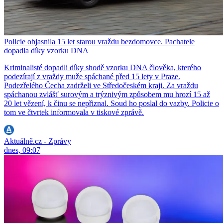
Policie objasnila 15 let starou vraždu bezdomovce. Pachatele
dopadla díky vzorku DNA
Kriminalisté dopadli díky shodě vzorku DNA člověka, kterého
podezírají z vraždy muže spáchané před 15 lety v Praze.
Podezřelého Čecha zadrželi ve Středočeském kraji. Za vraždu
spáchanou zvlášť surovým a trýznivým způsobem mu hrozí 15 až
20 let vězení, k činu se nepřiznal. Soud ho poslal do vazby. Policie o
tom ve čtvrtek informovala v tiskové zprávě.
Aktuálně.cz - Zprávy
dnes, 09:07