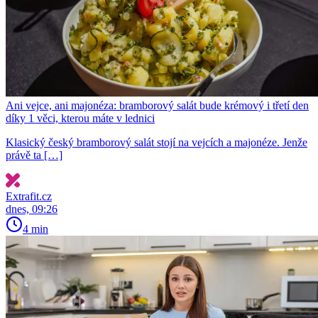
Ani vejce, ani majonéza: bramborový salát bude krémový i třetí den
díky 1 věci, kterou máte v lednici
Klasický český bramborový salát stojí na vejcích a majonéze. Jenže
právě ta […]
Extrafit.cz
dnes, 09:26
4 min