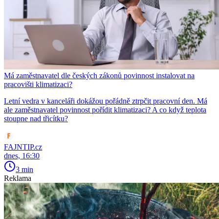
Má zaměstnavatel dle českých zákonů povinnost instalovat na
pracovišti klimatizaci?
Letní vedra v kanceláři dokážou pořádně ztrpčit pracovní den. Má
ale zaměstnavatel povinnost pořídit klimatizaci? A co když teplota
stoupne nad třicítku?
FAJNTIP.cz
dnes, 16:30
3 min
Reklama