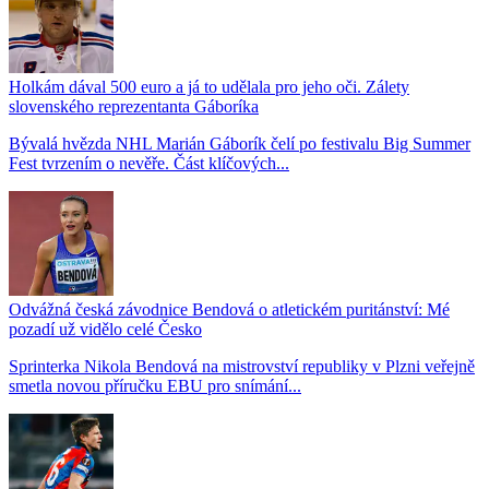
Holkám dával 500 euro a já to udělala pro jeho oči. Zálety
slovenského reprezentanta Gáboríka
Bývalá hvězda NHL Marián Gáborík čelí po festivalu Big Summer
Fest tvrzením o nevěře. Část klíčových...
Odvážná česká závodnice Bendová o atletickém puritánství: Mé
pozadí už vidělo celé Česko
Sprinterka Nikola Bendová na mistrovství republiky v Plzni veřejně
smetla novou příručku EBU pro snímání...