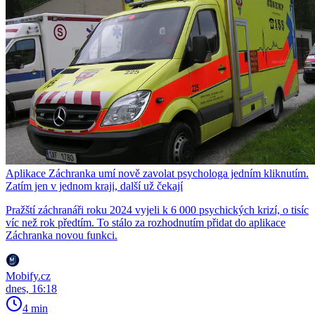
Aplikace Záchranka umí nově zavolat psychologa jedním kliknutím.
Zatím jen v jednom kraji, další už čekají
Pražští záchranáři roku 2024 vyjeli k 6 000 psychických krizí, o tisíc
víc než rok předtím. To stálo za rozhodnutím přidat do aplikace
Záchranka novou funkci.
Mobify.cz
dnes, 16:18
4 min