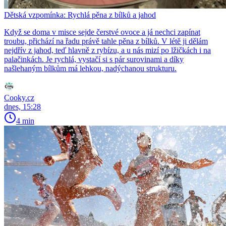
Dětská vzpomínka: Rychlá pěna z bílků a jahod
Když se doma v misce sejde čerstvé ovoce a já nechci zapínat
troubu, přichází na řadu právě tahle pěna z bílků. V létě ji dělám
nejdřív z jahod, teď hlavně z rybízu, a u nás mizí po lžičkách i na
palačinkách. Je rychlá, vystačí si s pár surovinami a díky
našlehaným bílkům má lehkou, nadýchanou strukturu.
Cooky.cz
dnes, 15:28
4 min