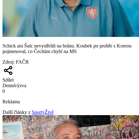
Schick ani Šulc nevystřelili na bránu. Koubek po prohře s Koreou
pojmenoval, co Čechům chybí na MS
Zdroj
:
FAČR
Sdílet
Denní
výzva
0
Reklama
Další články z
SportyŽivě