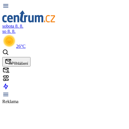
sobota 8. 8.
so 8. 8.
26°C
Přihlášení
Reklama