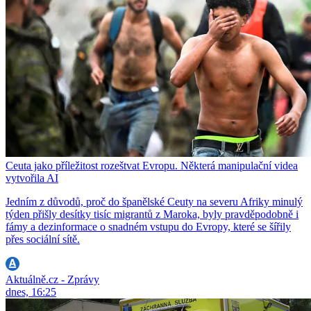
Ceuta jako příležitost rozeštvat Evropu. Některá manipulační videa
vytvořila AI
Jedním z důvodů, proč do španělské Ceuty na severu Afriky minulý
týden přišly desítky tisíc migrantů z Maroka, byly pravděpodobně i
fámy a dezinformace o snadném vstupu do Evropy, které se šířily
přes sociální sítě.
Aktuálně.cz - Zprávy
dnes, 16:25