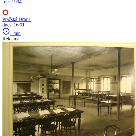
roce 1994.
Pražská Drbna
dnes, 16:01
1 min
Reklama