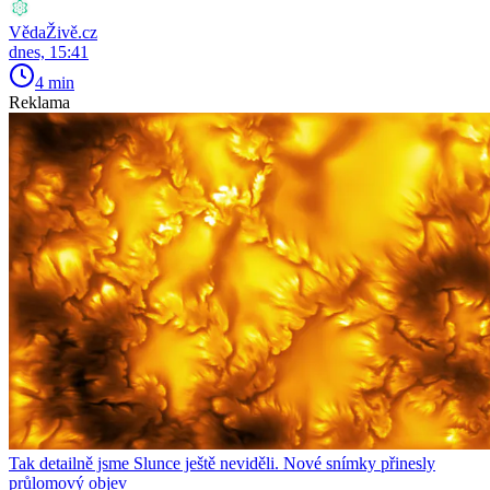
VědaŽivě.cz
dnes, 15:41
4 min
Reklama
Tak detailně jsme Slunce ještě neviděli. Nové snímky přinesly
průlomový objev