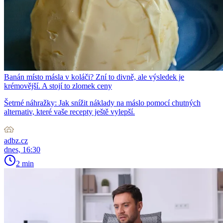
Banán místo másla v koláči? Zní to divně, ale výsledek je
krémovější. A stojí to zlomek ceny
Šetrné náhražky: Jak snížit náklady na máslo pomocí chutných
alternativ, které vaše recepty ještě vylepší.
adbz.cz
dnes, 16:30
2 min