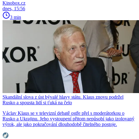
Kinobox.cz
dnes, 15:56
3 min
Skandální slova z úst bývalé hlavy státu. Klaus znovu podržel
Rusko a spousta lidí si ťuká na čelo
Václav Klaus se v televizní debatě ostře přel s moderátorkou o
Rusko a Ukrajinu. Jeho vystoupení přitom nepůsobí jako izolovaný
výrok, ale jako pokračování dlouhodobě čitelného postoje.