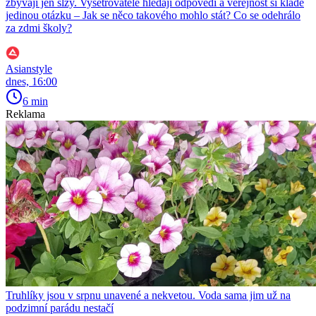
zbývají jen slzy. Vyšetřovatelé hledají odpovědi a veřejnost si klade
jedinou otázku – Jak se něco takového mohlo stát? Co se odehrálo
za zdmi školy?
Asianstyle
dnes, 16:00
6 min
Reklama
Truhlíky jsou v srpnu unavené a nekvetou. Voda sama jim už na
podzimní parádu nestačí