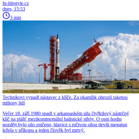
In-lifestyle.cz
dnes, 15:53
3 min
Technikovi vypadl nástavec z klíče. Za okamžik ohrozil raketou
miliony lidí
Večer 18. září 1980 spadl v arkansaském silu čtyřkilový nástrčný
klíč na plášť mezikontinentální balistické střely. O osm hodin
později bylo silo zničeno, hlavice s ničivou silou devíti megatun
ležela v příkopu a jeden člověk byl mrtvý.