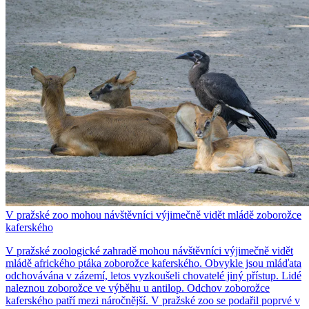
V pražské zoo mohou návštěvníci výjimečně vidět mládě zoborožce
kaferského
V pražské zoologické zahradě mohou návštěvníci výjimečně vidět
mládě afrického ptáka zoborožce kaferského. Obvykle jsou mláďata
odchovávána v zázemí, letos vyzkoušeli chovatelé jiný přístup. Lidé
naleznou zoborožce ve výběhu u antilop. Odchov zoborožce
kaferského patří mezi náročnější. V pražské zoo se podařil poprvé v