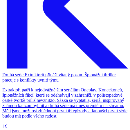
Druhá série Extraktorů přináší vítaný posun. Špionážní thriller
pracuje s konflikty uvnitř týmu
Extraktoři patří k nejodvážnějším seriálům Oneplay. Koneckonců,
špionážních fikcí, které se odehrávají v zahraničí, v polistopadové
české tvorbě příliš nevzniklo. Sázka se vyplatila, seriál inspirovaný
známou kauzou byl hit a druhá série má dnes premiéru na streamu.
Měli jsme možnost zhlédnout první tři epizody a fanoušci první série
budou mít podle všeho radost.