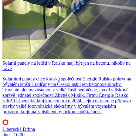
Solární panely na letišti v Ralsku mají být jen na betonu, nikoliv na
trávě
Solárními panely chce krajská společnost Energie Ralsko pokrýt na
bývalém letišti Hradčany na Českolipsku jen betonové plochy.
Travnaté plochy zůstanou z velké části nedotčené, uvedl v tiskové
zprávě jednatel společnosti Zbyněk Miklík. Firmu Energie Ralsko
založil Liberecký kraj koncem roku 2024. Jejím úkolem je příprava
stavby velké fotovoltaické elektrárny v bývalém vojenském
prostoru, kraji má zajistit energetickou soběstačnost.
Liberecká Drbna
dnes, 16:00