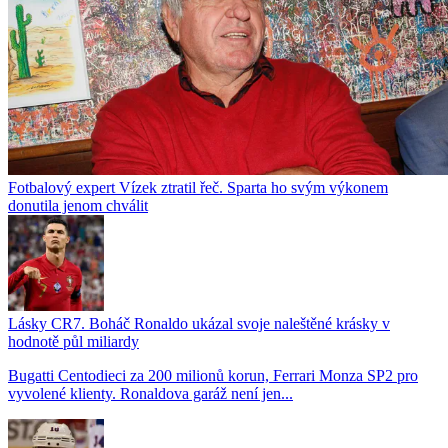
Fotbalový expert Vízek ztratil řeč. Sparta ho svým výkonem
donutila jenom chválit
Lásky CR7. Boháč Ronaldo ukázal svoje naleštěné krásky v
hodnotě půl miliardy
Bugatti Centodieci za 200 milionů korun, Ferrari Monza SP2 pro
vyvolené klienty. Ronaldova garáž není jen...