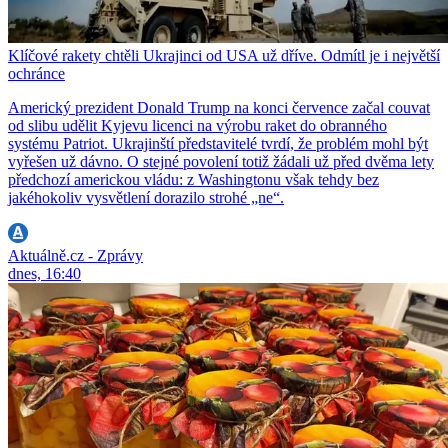
Klíčové rakety chtěli Ukrajinci od USA už dříve. Odmítl je i největší
ochránce
Americký prezident Donald Trump na konci července začal couvat
od slibu udělit Kyjevu licenci na výrobu raket do obranného
systému Patriot. Ukrajinští představitelé tvrdí, že problém mohl být
vyřešen už dávno. O stejné povolení totiž žádali už před dvěma lety
předchozí americkou vládu: z Washingtonu však tehdy bez
jakéhokoliv vysvětlení dorazilo strohé „ne“.
Aktuálně.cz - Zprávy
dnes, 16:40