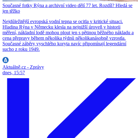
Současné fotky Rýna a archivní video dělí 77 let. Rozdíl? Hledá se
jen těžko
Nejdůležitější evropská vodní tepna se ocitla v kritické situaci.
Hladina Rýna v Německu klesla na nejnižší úroveň v historii
měření, nákladní lodě mohou plout jen s pětinou běžného nákladu a
cena přepravy během několika týdnů několikanásobně vzrostla.
Současné záběry vyschlého koryta navíc připomínají legendární
sucho z roku 1949.
Aktuálně.cz - Zprávy
dnes, 15:57