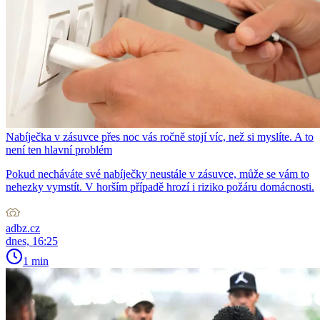
Nabíječka v zásuvce přes noc vás ročně stojí víc, než si myslíte. A to
není ten hlavní problém
Pokud necháváte své nabíječky neustále v zásuvce, může se vám to
nehezky vymstít. V horším případě hrozí i riziko požáru domácnosti.
adbz.cz
dnes, 16:25
1 min