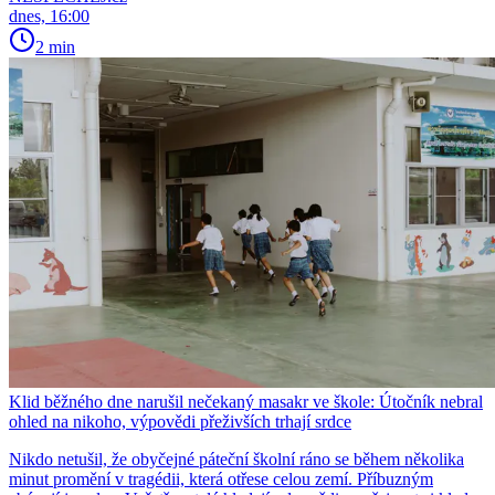
dnes, 16:00
2 min
Klid běžného dne narušil nečekaný masakr ve škole: Útočník nebral
ohled na nikoho, výpovědi přeživších trhají srdce
Nikdo netušil, že obyčejné páteční školní ráno se během několika
minut promění v tragédii, která otřese celou zemí. Příbuzným