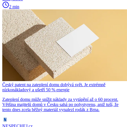
2 min
Český patent na zateplení domu dobývá svět. Je extrémně
nízkonákladový a ušetří 50 % energie
Zateplení domu může snížit náklady za vytápění až o 60 procent.
Většina majitelů domů v Česku sahá po polystyrenu, aniž tuší, že
tento dnes zcela běžný materiál vynalezl rodák z Brna.
NESPECHEJ.cz