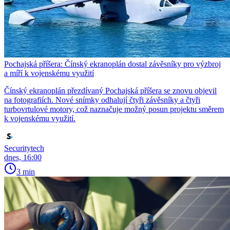
Pochajská příšera: Čínský ekranoplán dostal závěsníky pro výzbroj
a míří k vojenskému využití
Čínský ekranoplán přezdívaný Pochajská příšera se znovu objevil
na fotografiích. Nové snímky odhalují čtyři závěsníky a čtyři
turbovrtulové motory, což naznačuje možný posun projektu směrem
k vojenskému využití.
Securitytech
dnes, 16:00
3 min