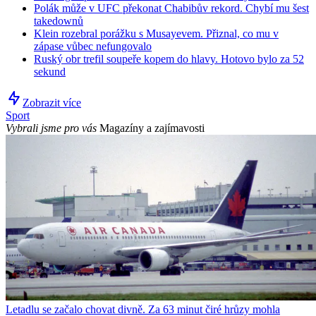
Polák může v UFC překonat Chabibův rekord. Chybí mu šest
takedownů
Klein rozebral porážku s Musayevem. Přiznal, co mu v
zápase vůbec nefungovalo
Ruský obr trefil soupeře kopem do hlavy. Hotovo bylo za 52
sekund
Zobrazit více
Sport
Vybrali jsme pro vás
Magazíny a zajímavosti
Letadlu se začalo chovat divně. Za 63 minut čiré hrůzy mohla