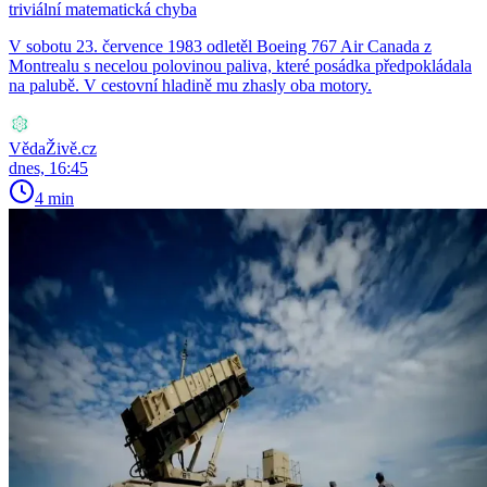
triviální matematická chyba
V sobotu 23. července 1983 odletěl Boeing 767 Air Canada z
Montrealu s necelou polovinou paliva, které posádka předpokládala
na palubě. V cestovní hladině mu zhasly oba motory.
VědaŽivě.cz
dnes, 16:45
4 min