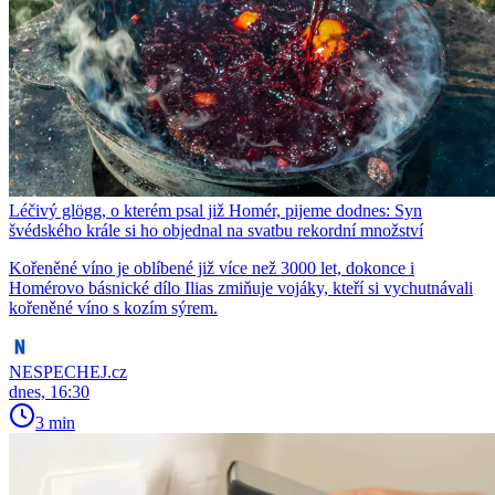
Léčivý glögg, o kterém psal již Homér, pijeme dodnes: Syn
švédského krále si ho objednal na svatbu rekordní množství
Kořeněné víno je oblíbené již více než 3000 let, dokonce i
Homérovo básnické dílo Ilias zmiňuje vojáky, kteří si vychutnávali
kořeněné víno s kozím sýrem.
NESPECHEJ.cz
dnes, 16:30
3 min