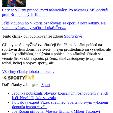
Červ se v Plzni propadl mezi náhradníky. Po návratu z MS odehrál
proti Brnu pouhých 19 minut
Ještě v dubnu ho Viktoria označovala za oporu a lídra kabiny. Na
startu nové sezony začínal Lukáš Červ...
Tento článek byl publikován ze zdrojů
SportyŽivě
Články ze SportyŽivě.cz přinášejí čtenářům aktuální pohled na
sportovní dění doma i ve světě – nejen prostřednictvím výsledků, ale
také díky příběhům, analýzám a pohledu do zákulisí. Obsah se
věnuje široké škále sportů, přičemž silně zastoupený je zejména
fotbal, hokej a bojové sporty, ale...
Všechny články tohoto autora →
Další články z kategorie
Sport
Japonka pobláznila Slováky kouzelným rozhovorem v jejich
řeči. Nevěděli, kde se vzala
Fotbalový expert Vízek ztratil řeč. Sparta ho svým výkonem
donutila jenom chválit
Joe Rogan přirovnal Mosese Itaumu k Mikeu Tysonovi