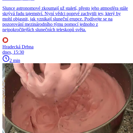
Slunce astronomové zkoumají už staletí, přesto jeho atmosféra stále
skrývá řadu tajemství. Nyní vědci poprvé zachytili jev, který by
mohl objasnit, jak vznikají sluneční erupce. Podívejte se na
pozorování mezinárodního týmu pomocí jednoho z
nejpokročilejších slunečních teleskopů světa.
Hradecká Drbna
dnes, 15:30
2 min