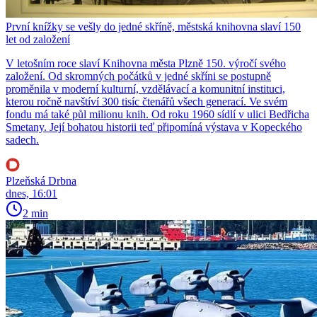
První knížky se vešly do jedné skříně, městská knihovna slaví 150
let od založení
V letošním roce slaví Knihovna města Plzně 150. výročí svého
založení. Od skromných počátků v jedné skříni se postupně
proměnila v moderní kulturní, vzdělávací a komunitní instituci,
kterou ročně navštíví 300 tisíc čtenářů všech generací. Ve svém
fondu má také půl milionu knih. Od roku 1960 sídlí v ulici Bedřicha
Smetany. Její bohatou historii teď připomíná výstava v Kopeckého
sadech.
Plzeňská Drbna
dnes, 16:01
2 min