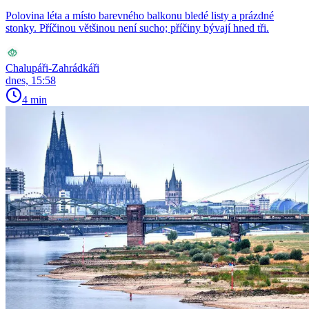
Polovina léta a místo barevného balkonu bledé listy a prázdné
stonky. Příčinou většinou není sucho; příčiny bývají hned tři.
Chalupáři-Zahrádkáři
dnes, 15:58
4 min