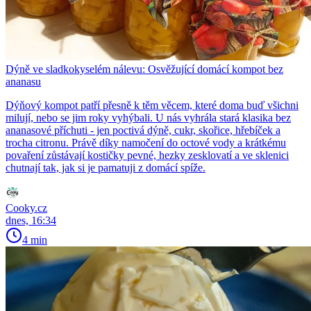
Dýně ve sladkokyselém nálevu: Osvěžující domácí kompot bez
ananasu
Dýňový kompot patří přesně k těm věcem, které doma buď všichni
milují, nebo se jim roky vyhýbali. U nás vyhrála stará klasika bez
ananasové příchuti - jen poctivá dýně, cukr, skořice, hřebíček a
trocha citronu. Právě díky namočení do octové vody a krátkému
povaření zůstávají kostičky pevné, hezky zesklovatí a ve sklenici
chutnají tak, jak si je pamatuji z domácí spíže.
Cooky.cz
dnes, 16:34
4 min